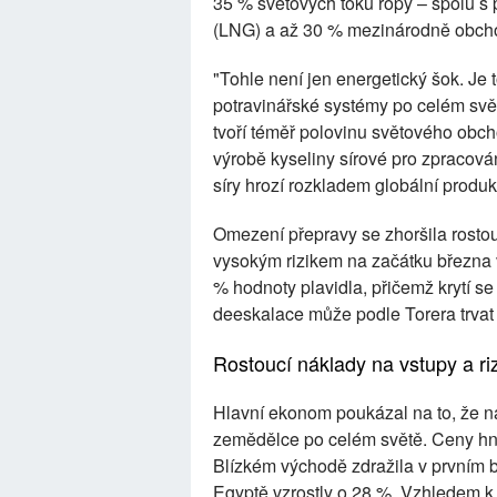
35 % světových toků ropy – spolu 
(LNG) a až 30 % mezinárodně obch
"Tohle není jen energetický šok. Je
potravinářské systémy po celém světě
tvoří téměř polovinu světového obch
výrobě kyseliny sírové pro zpracová
síry hrozí rozkladem globální produk
Omezení přepravy se zhoršila rostou
vysokým rizikem na začátku března v
% hodnoty plavidla, přičemž krytí se
deeskalace může podle Torera trva
Rostoucí náklady na vstupy a r
Hlavní ekonom poukázal na to, že n
zemědělce po celém světě. Ceny hno
Blízkém východě zdražila v prvním 
Egyptě vzrostly o 28 %. Vzhledem k 