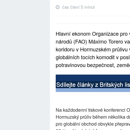
čas čtení 5 minut
Hlavní ekonom Organizace pro 
národů (FAO) Máximo Torero var
koridoru v Hormuzském průlivu 
globálních tocích komodit v po
potravinovou bezpečnost, zemědě
Na každodenní tiskové konferenci O
Hormuzský průliv během několika dnů
pro globální obchod obvykle přeprav