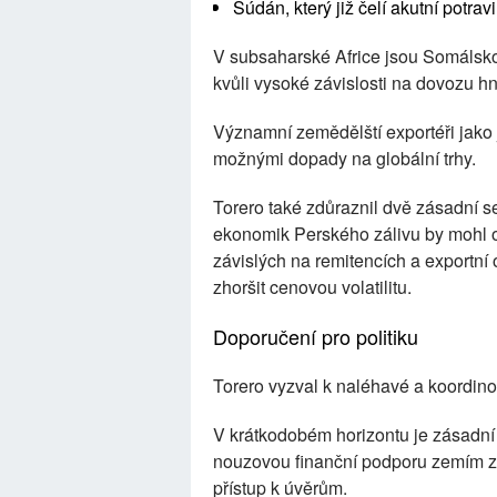
Súdán, který již čelí akutní potrav
V subsaharské Africe jsou Somálsko
kvůli vysoké závislosti na dovozu hn
Významní zemědělští exportéři jako 
možnými dopady na globální trhy.
Torero také zdůraznil dvě zásadní se
ekonomik Perského zálivu by mohl o
závislých na remitencích a exportní
zhoršit cenovou volatilitu.
Doporučení pro politiku
Torero vyzval k naléhavé a koordin
V krátkodobém horizontu je zásadní v
nouzovou finanční podporu zemím zá
přístup k úvěrům.