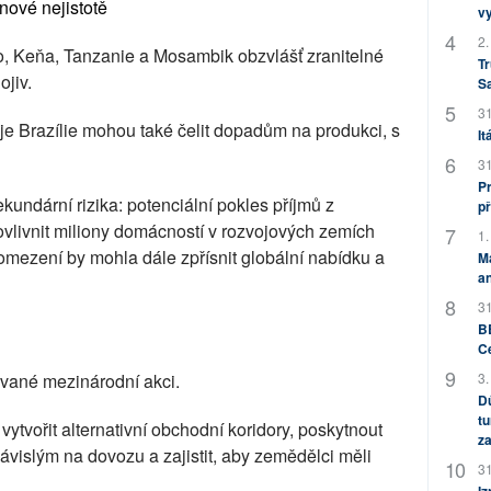
inové nejistotě
v
2.
, Keňa, Tanzanie a Mosambik obzvlášť zranitelné
Tr
ojiv.
S
31
je Brazílie mohou také čelit dopadům na produkci, s
It
31
Pr
kundární rizika: potenciální pokles příjmů z
př
vlivnit miliony domácností v rozvojových zemích
1.
 omezení by mohla dále zpřísnit globální nabídku a
M
an
31
BB
C
ované mezinárodní akci.
3.
Dů
tu
ytvořit alternativní obchodní koridory, poskytnout
za
vislým na dovozu a zajistit, aby zemědělci měli
31