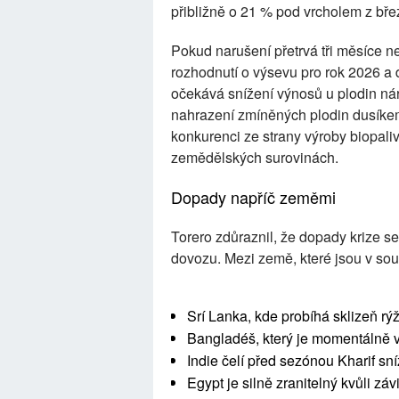
přibližně o 21 % pod vrcholem z bř
Pokud narušení přetrvá tři měsíce ne
rozhodnutí o výsevu pro rok 2026 a
očekává snížení výnosů u plodin nár
nahrazení zmíněných plodin dusíkem 
konkurenci ze strany výroby biopaliv
zemědělských surovinách.
Dopady napříč zeměmi
Torero zdůraznil, že dopady krize se 
dovozu. Mezi země, které jsou v souča
Srí Lanka, kde probíhá sklizeň r
Bangladéš, který je momentálně v
Indie čelí před sezónou Kharif sn
Egypt je silně zranitelný kvůli zá