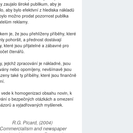
by zaujalo široké publikum, aby je
lo, aby bylo efektivní z hlediska nákladů
bylo možno prodat pozornost publika
telům reklamy.
kem je, že jsou přehlíženy příběhy, které
ly pohoršit, a přednost dostávají
y, které jsou přijatelné a zábavné pro
počet čtenářů.
y, jejichž zpracování je nákladné, jsou
vány nebo opomíjeny, nevšímavě jsou
zeny také ty příběhy, které jsou finančně
ní.
 vede k homogenizaci obsahu novin, k
vání o bezpečných otázkách a omezení
názorů a vyjadřovaných myšlenek.
R.G. Picard, (2004)
“Commercialism and newspaper