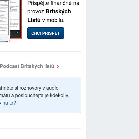
Přispějte finančně na
provoz
Britských
v mobilu.
Listů
CHCI PŘISPĚT
Podcast Britských listů
áhněte si rozhovory v audio
mátu a poslouchejte je kdekoliv.
k na to?