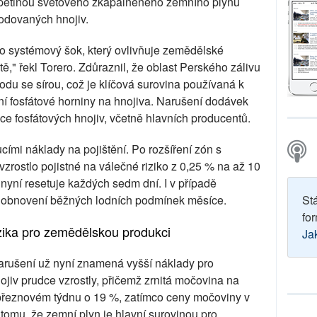
s pětinou světového zkapalněného zemního plynu
odovaných hnojiv.
 to systémový šok, který ovlivňuje zemědělské
," řekl Torero. Zdůraznil, že oblast Perského zálivu
odu se sírou, což je klíčová surovina používaná k
ní fosfátové horniny na hnojiva. Narušení dodávek
ce fosfátových hnojiv, včetně hlavních producentů.
cími náklady na pojištění. Po rozšíření zón s
zrostlo pojistné na válečné riziko z 0,25 % na až 10
 nyní resetuje každých sedm dní. I v případě
t obnovení běžných lodních podmínek měsíce.
St
for
izika pro zemědělskou produkci
Ja
arušení už nyní znamená vyšší náklady pro
jiv prudce vzrostly, přičemž zrnitá močovina na
březnovém týdnu o 19 %, zatímco ceny močoviny v
tomu, že zemní plyn je hlavní surovinou pro