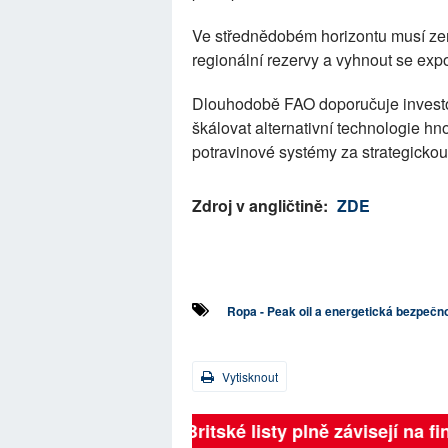
Ve střednědobém horizontu musí země
regionální rezervy a vyhnout se ex
Dlouhodobě FAO doporučuje investo
škálovat alternativní technologie hn
potravinové systémy za strategickou 
Zdroj v angličtině:
ZDE
Ropa - Peak oil a energetická bezpečn
Vytisknout
Britské listy plně závisejí na fi