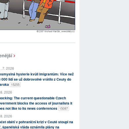
enější
. 7. 2026
smyslná hysterie kvůli imigrantům: Více než
 000 lidí se už dobrovolně vrátilo z Ceuty do
aroka
15255
 8. 2026
ocking: The current questionable Czech
vernment blocks the access of journalists it
es not like to its news conferences
15097
 8. 2026
čet obětí v pohraniční krizi v Ceutě stoupl na
, španělská vláda oznámila plány na