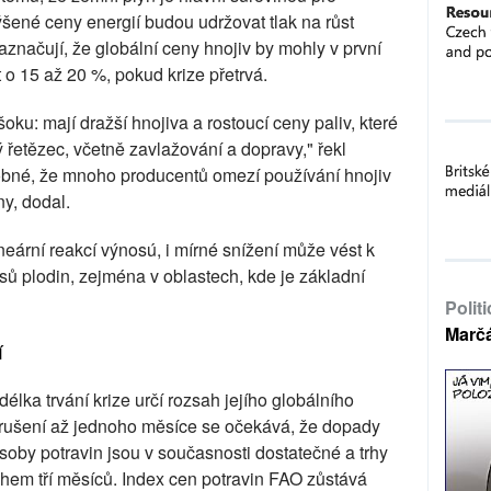
ýšené ceny energií budou udržovat tlak na růst
značují, že globální ceny hnojiv by mohly v první
 o 15 až 20 %, pokud krize přetrvá.
ku: mají dražší hnojiva a rostoucí ceny paliv, které
 řetězec, včetně zavlažování a dopravy," řekl
dobné, že mnoho producentů omezí používání hnojiv
y, dodal.
ineární reakcí výnosú, i mírné snížení může vést k
 plodin, zejména v oblastech, kde je základní
Polit
Marč
í
élka trvání krize určí rozsah jejího globálního
rušení až jednoho měsíce se očekává, že dopady
soby potravin jsou v současnosti dostatečné a trhy
během tří měsíců. Index cen potravin FAO zůstává