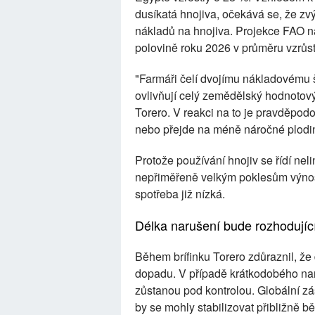
dusíkatá hnojiva, očekává se, že zv
nákladů na hnojiva. Projekce FAO na
polovině roku 2026 v průměru vzrůst
"Farmáři čelí dvojímu nákladovému šo
ovlivňují celý zemědělský hodnotový
Torero. V reakci na to je pravděpo
nebo přejde na méně náročné plodin
Protože používání hnojiv se řídí nel
nepřiměřeně velkým poklesům výnosů
spotřeba již nízká.
Délka narušení bude rozhodujíc
Během brífinku Torero zdůraznil, že d
dopadu. V případě krátkodobého na
zůstanou pod kontrolou. Globální zá
by se mohly stabilizovat přibližně 