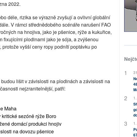
ezna 2022.
bo déle, rizika se výrazně zvyšují a ovlivní globální
 dále. V rámci střednědobého scénáře narušení FAO
očných na hnojiva, jako je pšenice, rýže a kukuřice,
fixujícími plodinami jako je sója, a zvýšenou
, protože vyšší ceny ropy podnítí poptávku po
Nejčt
31
Ne
budou lišit v závislosti na plodinách a závislosti na
48
snosti nejzranitelnější, patří:
M
1.
Sh
ýže Maha
go
do
 kritické sezóně rýže Boro
ížené domácí produkci hnojiv
1.
Po
vislosti na dovozu pšenice
67