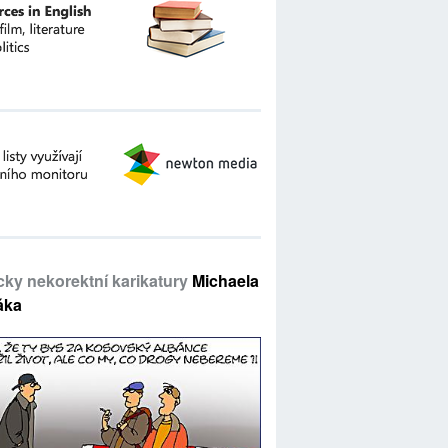
icky nekorektní karikatury
Michaela
áka