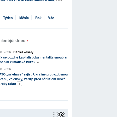
rael dnes v Gaze zabil osmiletou Ritu
4543
Týden
Měsíc
Rok
Vše
ílenější dnes
 8. 2026
Daniel Veselý
k se pozdně kapitalistická mentalita snoubí s
šením klimatické krize?
43
 8. 2026
TO „naléhavě“ zajistí Ukrajině protivzdušnou
ranu, Zelenskyj varuje před nárůstem ruské
ýroby raket
1
3362