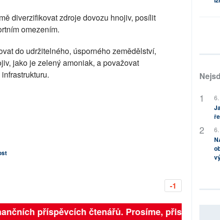
Iz
 diverzifikovat zdroje dovozu hnojiv, posílit
portním omezením.
vat do udržitelného, úsporného zemědělství,
ojiv, jako je zelený amoniak, a považovat
infrastrukturu.
Nejsd
6.
Ja
ře
6.
NA
ob
ost
v
-1
nančních příspěvcích čtenářů. Prosíme, přispějte. ➥