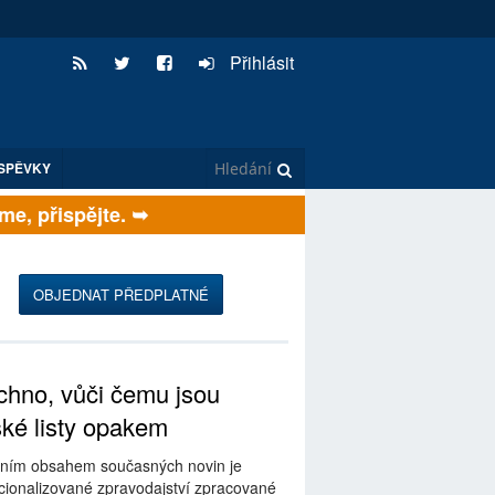
Přihlásit
SPĚVKY
 přispějte. ➥
OBJEDNAT PŘEDPLATNÉ
hno, vůči čemu jsou
ské listy opakem
ním obsahem současných novin je
ionalizované zpravodajství zpracované