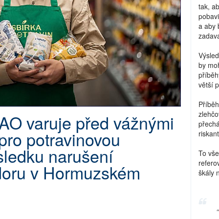
tak, a
pobavi
a aby 
zadava
Výsled
by moh
příběh
větší 
Příběh
zlehčo
AO varuje před vážnými
přechá
 pro potravinovou
riskant
sledku narušení
To vše
refero
doru v Hormuzském
škály 