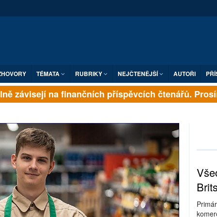
ZHOVORY
TÉMATA
RUBRIKY
NEJČTENĚJŠÍ
AUTOŘI
PŘÍ
ě závisejí na finančních příspěvcích čtenářů. Prosíme,
Všec
Brit
Primár
komerc