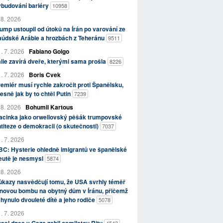
ybudování bariéry
10958
 8. 2026
ump ustoupil od útoků na Írán po varování ze
aúdské Arábie a hrozbách z Teheránu
9511
. 7. 2026
Fabiano Golgo
álie zavírá dveře, kterými sama prošla
8226
. 7. 2026
Boris Cvek
emiér musí rychle zakročit proti Španělsku,
esně jak by to chtěl Putin
7239
 8. 2026
Bohumil Kartous
acinka jako orwellovský pěšák trumpovské
titeze o demokracii (o skutečnosti)
7037
. 7. 2026
C: Hysterie ohledně imigrantů ve španělské
eutě je nesmysl
5874
 8. 2026
kazy nasvědčují tomu, že USA svrhly téměř
novou bombu na obytný dům v Íránu, přičemž
hynulo dvouleté dítě a jeho rodiče
5078
. 7. 2026