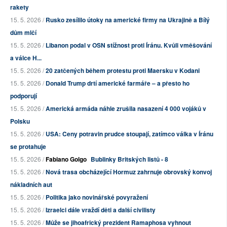
rakety
15. 5. 2026 /
Rusko zesílilo útoky na americké firmy na Ukrajině a Bílý
dům mlčí
15. 5. 2026 /
Libanon podal v OSN stížnost proti Íránu. Kvůli vměšování
a válce H...
15. 5. 2026 /
20 zatčených během protestu proti Maersku v Kodani
15. 5. 2026 /
Donald Trump drtí americké farmáře – a přesto ho
podporují
15. 5. 2026 /
Americká armáda náhle zrušila nasazení 4 000 vojáků v
Polsku
15. 5. 2026 /
USA: Ceny potravin prudce stoupají, zatímco válka v Íránu
se protahuje
15. 5. 2026 /
Fabiano Golgo
Bublinky Britských listů - 8
15. 5. 2026 /
Nová trasa obcházející Hormuz zahrnuje obrovský konvoj
nákladních aut
15. 5. 2026 /
Politika jako novinářské povyražení
15. 5. 2026 /
Izraelci dále vraždí děti a další civilisty
15. 5. 2026 /
Může se jihoafrický prezident Ramaphosa vyhnout