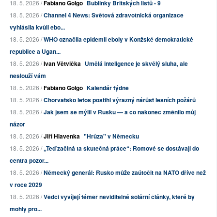
18. 5. 2026 /
Fabiano Golgo
Bublinky Britských listů - 9
18. 5. 2026 /
Channel 4 News: Světová zdravotnická organizace
vyhlásila kvůli ebo...
18. 5. 2026 /
WHO označila epidemii eboly v Konžské demokratické
republice a Ugan...
18. 5. 2026 /
Ivan Větvička
Umělá inteligence je skvělý sluha, ale
neslouží vám
18. 5. 2026 /
Fabiano Golgo
Kalendář týdne
18. 5. 2026 /
Chorvatsko letos postihl výrazný nárůst lesních požárů
18. 5. 2026 /
Jak jsem se mýlil v Rusku — a co nakonec změnilo můj
názor
18. 5. 2026 /
Jiří Hlavenka
"Hrůza" v Německu
18. 5. 2026 /
„Teď začíná ta skutečná práce“: Romové se dostávají do
centra pozor...
18. 5. 2026 /
Německý generál: Rusko může zaútočit na NATO dříve než
v roce 2029
18. 5. 2026 /
Vědci vyvíjejí téměř neviditelné solární články, které by
mohly pro...