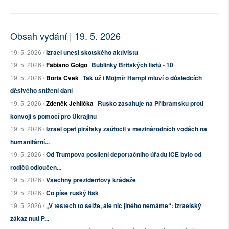
Obsah vydání | 19. 5. 2026
19. 5. 2026 /
Izrael unesl skotského aktivistu
19. 5. 2026 /
Fabiano Golgo
Bublinky Britských listů - 10
19. 5. 2026 /
Boris Cvek
Tak už i Mojmír Hampl mluví o důsledcích
děsivého snížení daní
19. 5. 2026 /
Zdeněk Jehlička
Rusko zasahuje na Příbramsku proti
konvoji s pomocí pro Ukrajinu
19. 5. 2026 /
Izrael opět pirátsky zaútočil v mezinárodních vodách na
humanitární...
19. 5. 2026 /
Od Trumpova posílení deportačního úřadu ICE bylo od
rodičů odloučen...
19. 5. 2026 /
Všechny prezidentovy krádeže
19. 5. 2026 /
Co píše ruský tisk
19. 5. 2026 /
„V testech to selže, ale nic jiného nemáme“: izraelský
zákaz nutí P...