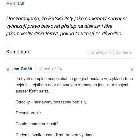
Přihlásit
Upozorňujeme, že Britské listy jako soukromý server si
vyhrazují právo blokovat přístup na diskusní fóra
jakémukoliv diskutérovi, pokud to uznají za důvodné.
Komentáře
nejnovější
oblíbené
Jan Goláň
18. kvě. 08:24
0
Ja bych se uplne nespolehal na google translate ve vykladu toho
nejdulezitejsiho o co v citovanych stanovach jde - a to spojeni
ausser Kraft setzt.
Otrocky - nastaveny/posazeny bez sily.
Presne: zrusit.
Co ale znamena zrusit?
Duden slovnik ausser Kraft setzen vyklada: