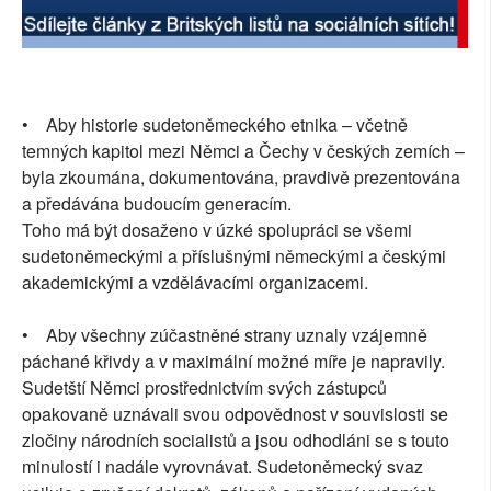
• Aby historie sudetoněmeckého etnika – včetně
temných kapitol mezi Němci a Čechy v českých zemích –
byla zkoumána, dokumentována, pravdivě prezentována
a předávána budoucím generacím.
Toho má být dosaženo v úzké spolupráci se všemi
sudetoněmeckými a příslušnými německými a českými
akademickými a vzdělávacími organizacemi.
• Aby všechny zúčastněné strany uznaly vzájemně
páchané křivdy a v maximální možné míře je napravily.
Sudetští Němci prostřednictvím svých zástupců
opakovaně uznávali svou odpovědnost v souvislosti se
zločiny národních socialistů a jsou odhodláni se s touto
minulostí i nadále vyrovnávat. Sudetoněmecký svaz