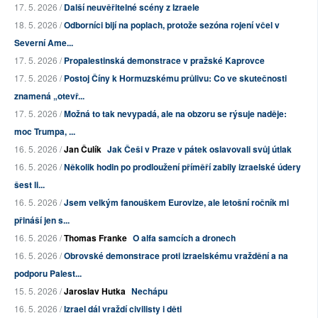
17. 5. 2026 /
Další neuvěřitelné scény z Izraele
18. 5. 2026 /
Odborníci bijí na poplach, protože sezóna rojení včel v
Severní Ame...
17. 5. 2026 /
Propalestinská demonstrace v pražské Kaprovce
17. 5. 2026 /
Postoj Číny k Hormuzskému průlivu: Co ve skutečnosti
znamená „otevř...
17. 5. 2026 /
Možná to tak nevypadá, ale na obzoru se rýsuje naděje:
moc Trumpa, ...
16. 5. 2026 /
Jan Čulík
Jak Češi v Praze v pátek oslavovali svůj útlak
16. 5. 2026 /
Několik hodin po prodloužení příměří zabily izraelské údery
šest li...
16. 5. 2026 /
Jsem velkým fanouškem Eurovize, ale letošní ročník mi
přináší jen s...
16. 5. 2026 /
Thomas Franke
O alfa samcích a dronech
16. 5. 2026 /
Obrovské demonstrace proti izraelskému vraždění a na
podporu Palest...
15. 5. 2026 /
Jaroslav Hutka
Nechápu
16. 5. 2026 /
Izrael dál vraždí civilisty i děti