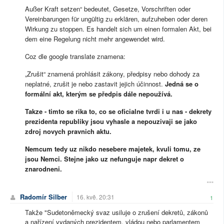
Außer Kraft setzen“ bedeutet, Gesetze, Vorschriften oder
Vereinbarungen für ungültig zu erklären, aufzuheben oder deren
Wirkung zu stoppen. Es handelt sich um einen formalen Akt, bei
dem eine Regelung nicht mehr angewendet wird.
Coz dle google translate znamena:
„Zrušit“ znamená prohlásit zákony, předpisy nebo dohody za
neplatné, zrušit je nebo zastavit jejich účinnost.
Jedná se o
formální akt, kterým se předpis dále nepoužívá.
Takze - timto se rika to, co se oficialne tvrdi i u nas - dekrety
prezidenta republiky jsou vyhasle a nepouzivaji se jako
zdroj novych pravnich aktu.
Nemcum tedy uz nikdo nesebere majetek, kvuli tomu, ze
jsou Nemci. Stejne jako uz nefunguje napr dekret o
znarodneni.
Radomír Silber
16. kvě. 20:31
1
Takže "Sudetoněmecký svaz usiluje o zrušení dekretů, zákonů
a nařízení vydaných prezidentem, vládou nebo parlamentem