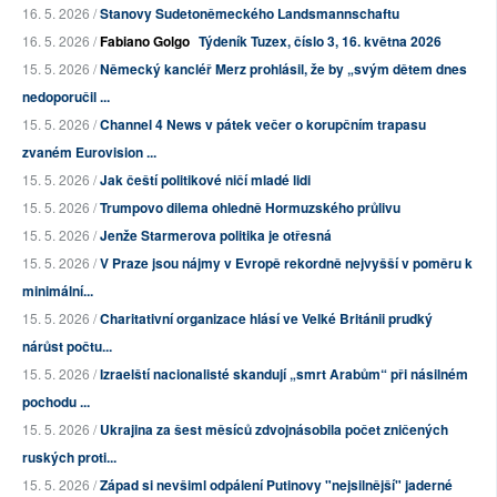
16. 5. 2026 /
Stanovy Sudetoněmeckého Landsmannschaftu
16. 5. 2026 /
Fabiano Golgo
Týdeník Tuzex, číslo 3, 16. května 2026
15. 5. 2026 /
Německý kancléř Merz prohlásil, že by „svým dětem dnes
nedoporučil ...
15. 5. 2026 /
Channel 4 News v pátek večer o korupčním trapasu
zvaném Eurovision ...
15. 5. 2026 /
Jak čeští politikové ničí mladé lidi
15. 5. 2026 /
Trumpovo dilema ohledně Hormuzského průlivu
15. 5. 2026 /
Jenže Starmerova politika je otřesná
15. 5. 2026 /
V Praze jsou nájmy v Evropě rekordně nejvyšší v poměru k
minimální...
15. 5. 2026 /
Charitativní organizace hlásí ve Velké Británii prudký
nárůst počtu...
15. 5. 2026 /
Izraelští nacionalisté skandují „smrt Arabům“ při násilném
pochodu ...
15. 5. 2026 /
Ukrajina za šest měsíců zdvojnásobila počet zničených
ruských proti...
15. 5. 2026 /
Západ si nevšiml odpálení Putinovy "nejsilnější" jaderné