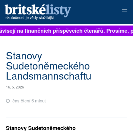
visejí na finančních příspěvcích čtenářů. Prosíme, při
PŘIHLÁSIT
AKTUÁLNÍ VYDÁNÍ
Stanovy
ARCHIV
Sudetoněmeckého
Landsmannschaftu
ROZHOVORY
TÉMATA
16. 5. 2026
NEJČTENĚJŠÍ ZA 7 DNÍ
čas čtení 6 minut
AUTOŘI
PŘÍSPĚVKY NA PROVOZ
Stanovy Sudetoněmeckého