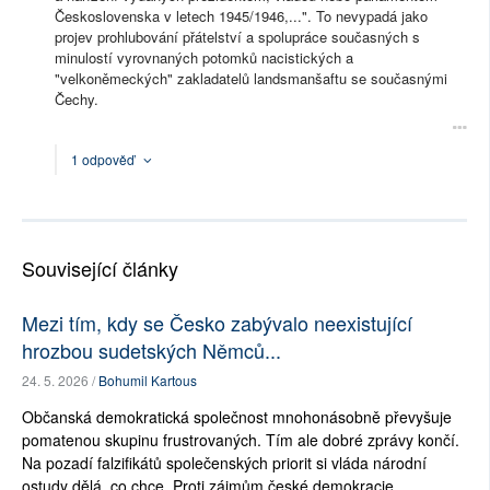
Československa v letech 1945/1946,...". To nevypadá jako
projev prohlubování přátelství a spolupráce současných s
minulostí vyrovnaných potomků nacistických a
"velkoněmeckých" zakladatelů landsmanšaftu se současnými
Čechy.
1 odpověď
Související články
Mezi tím, kdy se Česko zabývalo neexistující
hrozbou sudetských Němců...
24. 5. 2026 /
Bohumil Kartous
Občanská demokratická společnost mnohonásobně převyšuje
pomatenou skupinu frustrovaných. Tím ale dobré zprávy končí.
Na pozadí falzifikátů společenských priorit si vláda národní
ostudy dělá, co chce. Proti zájmům české demokracie.