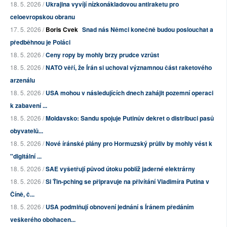
18. 5. 2026 /
Ukrajina vyvíjí nízkonákladovou antiraketu pro
celoevropskou obranu
17. 5. 2026 /
Boris Cvek
Snad nás Němci konečně budou poslouchat a
předběhnou je Poláci
18. 5. 2026 /
Ceny ropy by mohly brzy prudce vzrůst
18. 5. 2026 /
NATO věří, že Írán si uchoval významnou část raketového
arzenálu
18. 5. 2026 /
USA mohou v následujících dnech zahájit pozemní operaci
k zabavení ...
18. 5. 2026 /
Moldavsko: Sandu spojuje Putinův dekret o distribuci pasů
obyvatelů...
18. 5. 2026 /
Nové íránské plány pro Hormuzský průliv by mohly vést k
"digitální ...
18. 5. 2026 /
SAE vyšetřují původ útoku poblíž jaderné elektrárny
18. 5. 2026 /
Si Ťin-pching se připravuje na přivítání Vladimíra Putina v
Číně, č...
18. 5. 2026 /
USA podmiňují obnovení jednání s Íránem předáním
veškerého obohacen...