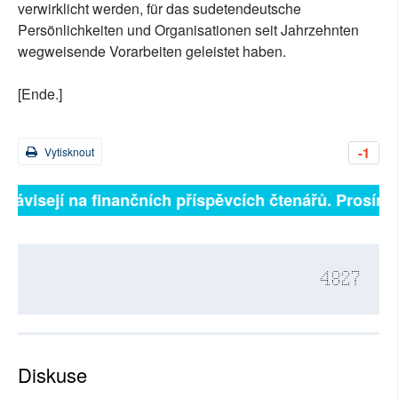
verwirklicht werden, für das sudetendeutsche
Persönlichkeiten und Organisationen seit Jahrzehnten
wegweisende Vorarbeiten geleistet haben.
[Ende.]
-1
Vytisknout
závisejí na finančních příspěvcích čtenářů. Prosíme, 
4827
Diskuse