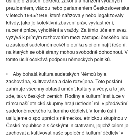
usiluje o zrušení dekretů, zákonů a nařízení vydaných
prezidentem, vládou nebo parlamentem Československa
v letech 1945/1946, které nařizovaly nebo legalizovaly
křivdy, jako je kolektivní zbavení práv, vyvlastnění,
nucené práce, vyhoštění a vraždy. Za tímto účelem svaz
vyzývá k přímým rozhovorům mezi zástupci českého lidu
a zástupci sudetoněmeckého etnika s cílem najít řešení,
na kterých se obě strany mohou svobodně dohodnout. V
tomto úsilí očekává podporu německých politiků.
• Aby bohatá kultura sudetských Němců byla
zachována, kultivována a dále rozvíjena. Toto poslání
zahrnuje všechny oblasti umění, kultury a vědy, a to jak
zde, tak v českých zemích. Rodiny a kulturní instituce v
rámci naší etnické skupiny hrají ústřední roli v předávání
sudetoněmeckého kulturního dědictví. V tomto úsilí
usilujeme o spolupráci s německou etnickou skupinou v
České republice a s českými iniciativami, jejichž cílem je
zachovat a kultivovat naše společné kulturní dědictví v