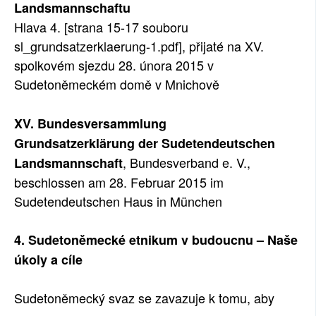
Landsmannschaftu
SOCIÁLNÍ SÍTĚ
Hlava 4. [strana 15-17 souboru
sl_grundsatzerklaerung-1.pdf], přijaté na XV.
RUBRIKY
spolkovém sjezdu 28. února 2015 v
Sudetoněmeckém domě v Mnichově
PLNÁ VERZE STRÁNEK
XV. Bundesversammlung
Grundsatzerklärung der Sudetendeutschen
, Bundesverband e. V.,
Landsmannschaft
beschlossen am 28. Februar 2015 im
Sudetendeutschen Haus in München
4. Sudetoněmecké etnikum v budoucnu – Naše
úkoly a cíle
Sudetoněmecký svaz se zavazuje k tomu, aby