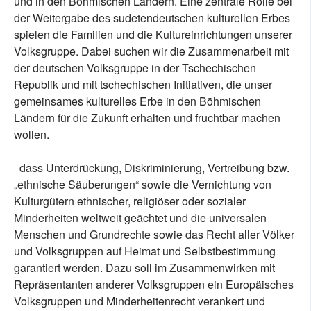
und in den Böhmischen Ländern. Eine zentrale Rolle bei
der Weitergabe des sudetendeutschen kulturellen Erbes
spielen die Familien und die Kultureinrichtungen unserer
Volksgruppe. Dabei suchen wir die Zusammenarbeit mit
der deutschen Volksgruppe in der Tschechischen
Republik und mit tschechischen Initiativen, die unser
gemeinsames kulturelles Erbe in den Böhmischen
Ländern für die Zukunft erhalten und fruchtbar machen
wollen.
dass Unterdrückung, Diskriminierung, Vertreibung bzw.
„ethnische Säuberungen“ sowie die Vernichtung von
Kulturgütern ethnischer, religiöser oder sozialer
Minderheiten weltweit geächtet und die universalen
Menschen und Grundrechte sowie das Recht aller Völker
und Volksgruppen auf Heimat und Selbstbestimmung
garantiert werden. Dazu soll im Zusammenwirken mit
Repräsentanten anderer Volksgruppen ein Europäisches
Volksgruppen und Minderheitenrecht verankert und