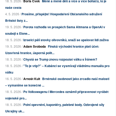
18. 5. 2026 /
Boris Cvek
Méně a méně dětí a více a více boháčů, to je
naše cesta
4. 5. 2026 /
Prosíme, přispějte! Hospodaření Občanského sdružení
Britské listy z...
19. 5. 2026 /
Porota rozhodla ve prospěch Sama Altmana a OpenAI v
souboji s Elone...
18. 5. 2026 /
Izraelci pálí stovky olivovníků, snaží se upalovat lidi zaživa
19. 5. 2026 /
Adam Svoboda
Finská východní hranice platí účet:
Uzavřená hranice, úsporná polit...
18. 5. 2026 /
Chystá se Trump znovu rozpoutat válku s Íránem?
18. 5. 2026 /
"To je vtip?" – Kubánci se vysmívají vládnímu manuálu pro
válku
16. 5. 2026 /
Arnošt Kult
Brněnské osobnosti jako zrcadlo naší malosti
– vymaníme se konečně ...
18. 5. 2026 /
Po Volkswagenu i Mercedes oznámil připravenost vyrábět
vojenské pro...
18. 5. 2026 /
Polní opevnění, kaponiéry, palebné body. Ozbrojené síly
Ukrajiny uk...