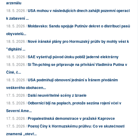
arzenálu
18. 5. 2026 /
USA mohou v následujících dnech zahájit pozemní operaci
k zabavení ...
18. 5. 2026 /
Moldavsko: Sandu spojuje Putinův dekret o distribuci pasů
obyvatelů...
18. 5. 2026 /
Nové íránské plány pro Hormuzský průliv by mohly vést k
"digitální ...
18. 5. 2026 /
SAE vyšetřují původ útoku poblíž jaderné elektrárny
18. 5. 2026 /
Si Ťin-pching se připravuje na přivítání Vladimíra Putina v
Číně, č...
18. 5. 2026 /
USA podmiňují obnovení jednání s Íránem předáním
veškerého obohacen...
17. 5. 2026 /
Další neuvěřitelné scény z Izraele
18. 5. 2026 /
Odborníci bijí na poplach, protože sezóna rojení včel v
Severní Ame...
17. 5. 2026 /
Propalestinská demonstrace v pražské Kaprovce
17. 5. 2026 /
Postoj Číny k Hormuzskému průlivu: Co ve skutečnosti
znamená „otevř...