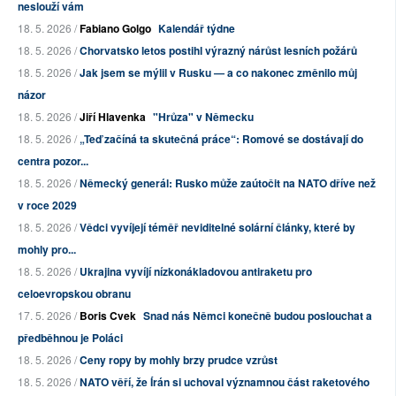
neslouží vám
18. 5. 2026 /
Fabiano Golgo
Kalendář týdne
18. 5. 2026 /
Chorvatsko letos postihl výrazný nárůst lesních požárů
18. 5. 2026 /
Jak jsem se mýlil v Rusku — a co nakonec změnilo můj
názor
18. 5. 2026 /
Jiří Hlavenka
"Hrůza" v Německu
18. 5. 2026 /
„Teď začíná ta skutečná práce“: Romové se dostávají do
centra pozor...
18. 5. 2026 /
Německý generál: Rusko může zaútočit na NATO dříve než
v roce 2029
18. 5. 2026 /
Vědci vyvíjejí téměř neviditelné solární články, které by
mohly pro...
18. 5. 2026 /
Ukrajina vyvíjí nízkonákladovou antiraketu pro
celoevropskou obranu
17. 5. 2026 /
Boris Cvek
Snad nás Němci konečně budou poslouchat a
předběhnou je Poláci
18. 5. 2026 /
Ceny ropy by mohly brzy prudce vzrůst
18. 5. 2026 /
NATO věří, že Írán si uchoval významnou část raketového