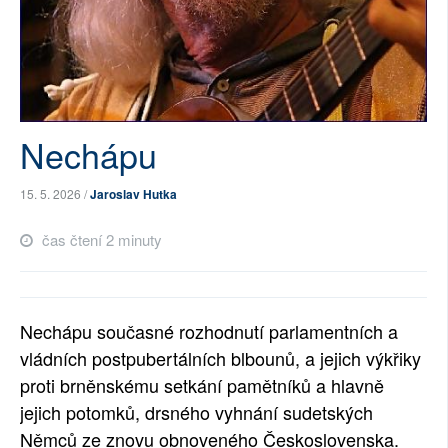
SOCIÁLNÍ SÍTĚ
RUBRIKY
PLNÁ VERZE STRÁNEK
Nechápu
15. 5. 2026 /
Jaroslav Hutka
čas čtení 2 minuty
Nechápu současné rozhodnutí parlamentních a
vládních postpubertálních blbounů, a jejich výkřiky
proti brněnskému setkání pamětníků a hlavně
jejich potomků, drsného vyhnání sudetských
Němců ze znovu obnoveného Československa.