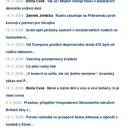
19. 5. 2026 /
Boris Cvek
Tak už i Mojmír Hampl mluví o důsledcích
děsivého snížení daní
19. 5. 2026 /
Zdeněk Jehlička
Rusko zasahuje na Příbramsku proti
konvoji s pomocí pro Ukrajinu
19. 5. 2026 /
Izrael opět pirátsky zaútočil v mezinárodních vodách na
humanitární...
19. 5. 2026 /
Od Trumpova posílení deportačního úřadu ICE bylo od
rodičů odloučen...
19. 5. 2026 /
Všechny prezidentovy krádeže
19. 5. 2026 /
Co píše ruský tisk
19. 5. 2026 /
„V testech to selže, ale nic jiného nemáme“: izraelský
zákaz nutí P...
18. 5. 2026 /
Boris Cvek
Méně a méně dětí a více a více boháčů, to je
naše cesta
4. 5. 2026 /
Prosíme, přispějte! Hospodaření Občanského sdružení
Britské listy z...
19. 5. 2026 /
Porota rozhodla ve prospěch Sama Altmana a OpenAI v
souboji s Elone...