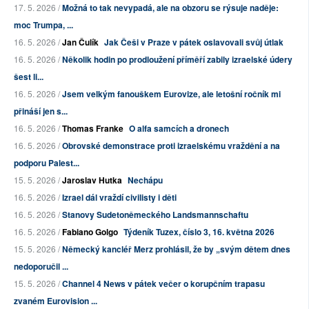
17. 5. 2026 /
Možná to tak nevypadá, ale na obzoru se rýsuje naděje:
moc Trumpa, ...
16. 5. 2026 /
Jan Čulík
Jak Češi v Praze v pátek oslavovali svůj útlak
16. 5. 2026 /
Několik hodin po prodloužení příměří zabily izraelské údery
šest li...
16. 5. 2026 /
Jsem velkým fanouškem Eurovize, ale letošní ročník mi
přináší jen s...
16. 5. 2026 /
Thomas Franke
O alfa samcích a dronech
16. 5. 2026 /
Obrovské demonstrace proti izraelskému vraždění a na
podporu Palest...
15. 5. 2026 /
Jaroslav Hutka
Nechápu
16. 5. 2026 /
Izrael dál vraždí civilisty i děti
16. 5. 2026 /
Stanovy Sudetoněmeckého Landsmannschaftu
16. 5. 2026 /
Fabiano Golgo
Týdeník Tuzex, číslo 3, 16. května 2026
15. 5. 2026 /
Německý kancléř Merz prohlásil, že by „svým dětem dnes
nedoporučil ...
15. 5. 2026 /
Channel 4 News v pátek večer o korupčním trapasu
zvaném Eurovision ...