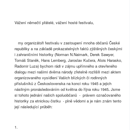
Vážení němečtí přátelé, vážení hosté festivalu,
my organizátoři festivalu v zastoupení mnoha občanů České
republiky a na základě prokazatelných faktů zjištěných českými
i zahraničními historiky (Norman N.Naimark, Derek Sawyer,
Tomáš Staněk, Hans Lemberg, Jaroslav Kučera, Alois Harasko,
Radomir Luza) bychom rádi v zájmu upřímného a otevřeného
dialogu mezi našimi dvěma národy zřetelně rozlišili mezi aktem
organizovaného vysídlení Vašich blízkých či rodinných
příslušníků z Československa na konci roku 1945 a jejich
násilným pronásledováním od května do října roku 1945
.
Jsme
si tohoto jednání našich spoluobčanů - právem označovaného
historiky za etnickou čistku - plně vědomi a je nám znám tento
její následující průběh:
1.