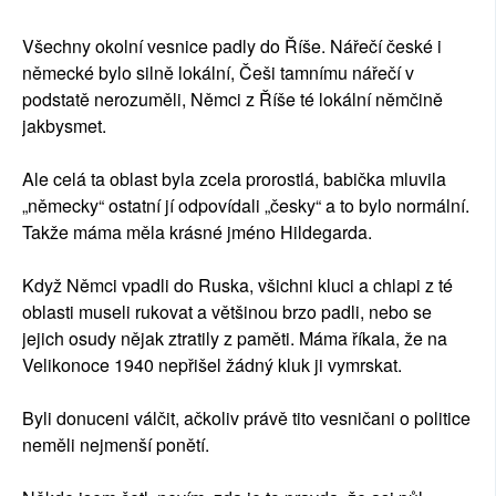
Všechny okolní vesnice padly do Říše. Nářečí české i
německé bylo silně lokální, Češi tamnímu nářečí v
podstatě nerozuměli, Němci z Říše té lokální němčině
jakbysmet.
Ale celá ta oblast byla zcela prorostlá, babička mluvila
„německy“ ostatní jí odpovídali „česky“ a to bylo normální.
Takže máma měla krásné jméno Hildegarda.
Když Němci vpadli do Ruska, všichni kluci a chlapi z té
oblasti museli rukovat a většinou brzo padli, nebo se
jejich osudy nějak ztratily z paměti. Máma říkala, že na
Velikonoce 1940 nepřišel žádný kluk ji vymrskat.
Byli donuceni válčit, ačkoliv právě tito vesničani o politice
neměli nejmenší ponětí.