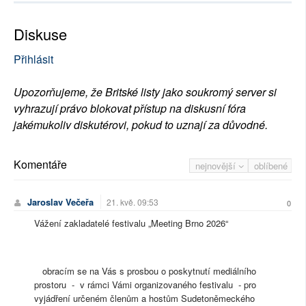
Diskuse
Přihlásit
Upozorňujeme, že Britské listy jako soukromý server si
vyhrazují právo blokovat přístup na diskusní fóra
jakémukoliv diskutérovi, pokud to uznají za důvodné.
Komentáře
nejnovější
oblíbené
Jaroslav Večeřa
21. kvě. 09:53
0
Vážení zakladatelé festivalu „Meeting Brno 2026“
obracím se na Vás s prosbou o poskytnutí mediálního
prostoru - v rámci Vámi organizovaného festivalu - pro
vyjádření určeném členům a hostům Sudetoněmeckého