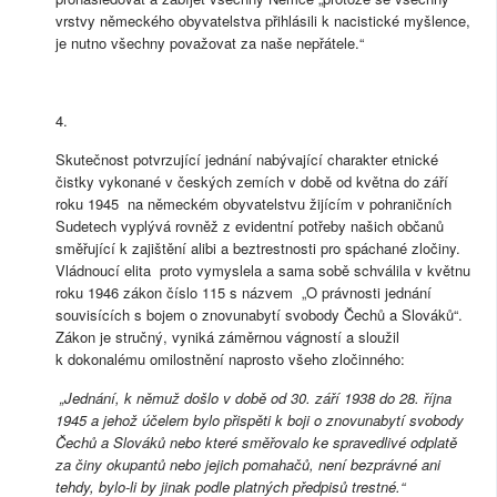
vrstvy německého obyvatelstva přihlásili k nacistické myšlence,
je nutno všechny považovat za naše nepřátele.“
4.
Skutečnost potvrzující jednání nabývající charakter etnické
čistky vykonané v českých zemích v době od května do září
roku 1945 na německém obyvatelstvu žijícím v pohraničních
Sudetech vyplývá rovněž z evidentní potřeby našich občanů
směřující k zajištění alibi a beztrestnosti pro spáchané zločiny.
Vládnoucí elita proto vymyslela a sama sobě schválila v květnu
roku 1946 zákon číslo 115 s názvem „O právnosti jednání
souvisících s bojem o znovunabytí svobody Čechů a Slováků“.
Zákon je stručný, vyniká záměrnou vágností a sloužil
k dokonalému omilostnění naprosto všeho zločinného:
„Jednání, k němuž došlo v době od 30. září 1938 do 28. října
1945 a jehož účelem bylo přispěti k boji o znovunabytí svobody
Čechů a Slováků nebo které směřovalo ke spravedlivé odplatě
za činy okupantů nebo jejich pomahačů, není bezprávné ani
tehdy, bylo-li by jinak podle platných předpisů trestné.“