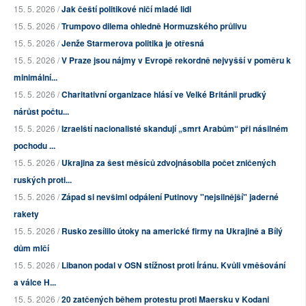
15. 5. 2026 /
Jak čeští politikové ničí mladé lidi
15. 5. 2026 /
Trumpovo dilema ohledně Hormuzského průlivu
15. 5. 2026 /
Jenže Starmerova politika je otřesná
15. 5. 2026 /
V Praze jsou nájmy v Evropě rekordně nejvyšší v poměru k
minimální...
15. 5. 2026 /
Charitativní organizace hlásí ve Velké Británii prudký
nárůst počtu...
15. 5. 2026 /
Izraelští nacionalisté skandují „smrt Arabům“ při násilném
pochodu ...
15. 5. 2026 /
Ukrajina za šest měsíců zdvojnásobila počet zničených
ruských proti...
15. 5. 2026 /
Západ si nevšiml odpálení Putinovy "nejsilnější" jaderné
rakety
15. 5. 2026 /
Rusko zesílilo útoky na americké firmy na Ukrajině a Bílý
dům mlčí
15. 5. 2026 /
Libanon podal v OSN stížnost proti Íránu. Kvůli vměšování
a válce H...
15. 5. 2026 /
20 zatčených během protestu proti Maersku v Kodani