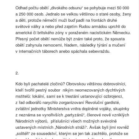
Odhad počtu obětí „divokého odsunu“ se pohybuje mezi 50 000
a 250 000 osob. Jednalo se velkou většinou o staré osoby, ženy
a děti, protože němečtí muži buď padli na frontách druhé
světové války a nebo před zajetím Rudou armádou uprchli do
americké či britského zóny v poraženém nacistickém Německu.
Přesný počet obětí nemůže být znám také proto, že spousta
obětí zahynula nemocemi, hladem, následky týrání a mučení
v internačních táborech anebo spáchala sebevraždu.
2.
Kdo byli pachatelé zločinů? Obrovskou většinou dobrovolníci,
kteří tvořili pestrý soubor nikým neomezovaných dychtivých
mstitelů: lokální, sami se k trestání ustanovující ozbrojenci,
z řad odborářů narychlo zorganizovaní Revoluční gardisté,
zvláštní jednotky Ministerstva vnitra doplněné vojáky, skupinky
z neznáma se vynořivších „partyzánů“, členové nově vzniklých
Národních výborů, příslušníci všech možných svévolně
ustavených místních „Národních stráží“. Avšak byli jimi rovněž
„solitéři“ ze sousedství, kterým se jen tak zachtělo, protože se