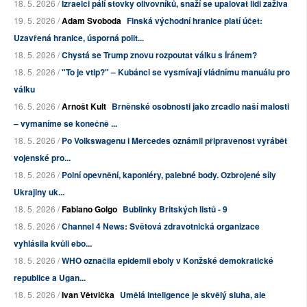
18. 5. 2026 /
Izraelci pálí stovky olivovníků, snaží se upalovat lidi zaživa
19. 5. 2026 /
Adam Svoboda
Finská východní hranice platí účet:
Uzavřená hranice, úsporná polit...
18. 5. 2026 /
Chystá se Trump znovu rozpoutat válku s Íránem?
18. 5. 2026 /
"To je vtip?" – Kubánci se vysmívají vládnímu manuálu pro
válku
16. 5. 2026 /
Arnošt Kult
Brněnské osobnosti jako zrcadlo naší malosti
– vymaníme se konečně ...
18. 5. 2026 /
Po Volkswagenu i Mercedes oznámil připravenost vyrábět
vojenské pro...
18. 5. 2026 /
Polní opevnění, kaponiéry, palebné body. Ozbrojené síly
Ukrajiny uk...
18. 5. 2026 /
Fabiano Golgo
Bublinky Britských listů - 9
18. 5. 2026 /
Channel 4 News: Světová zdravotnická organizace
vyhlásila kvůli ebo...
18. 5. 2026 /
WHO označila epidemii eboly v Konžské demokratické
republice a Ugan...
18. 5. 2026 /
Ivan Větvička
Umělá inteligence je skvělý sluha, ale