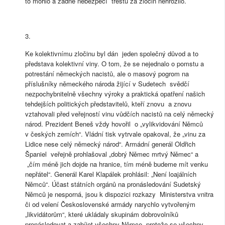
to mohlo a žádné nebezpečí trestu za zločin nehrozilo.
3.
Ke kolektivnímu zločinu byl dán jeden společný důvod a to
představa kolektivní viny. O tom, že se nejednalo o pomstu a
potrestání německých nacistů, ale o masový pogrom na
příslušníky německého národa žijící v Sudetech svědčí
nezpochybnitelně všechny výroky a praktická opatření našich
tehdejších politických představitelů, kteří znovu a znovu
vztahovali před veřejností vinu vůdčích nacistů na celý německý
národ. Prezident Beneš vždy hovořil o „vylikvidování Němců
v českých zemích“. Vládní tisk vytrvale opakoval, že „vinu za
Lidice nese celý německý národ“. Armádní generál Oldřich
Španiel veřejně prohlašoval „dobrý Němec mrtvý Němec“ a
„čím méně jich dojde na hranice, tím méně budeme mít venku
nepřátel“. Generál Karel Klapálek prohlásil: „Není loajálních
Němců“. Účast státních orgánů na pronásledování Sudetský
Němců je nesporná, jsou k dispozici rozkazy Ministerstva vnitra
či od velení Československé armády narychlo vytvořeným
„likvidátorům“, které ukládaly skupinám dobrovolníků
pronásledovat a zabíjet všechny Němce
„protože se všechny