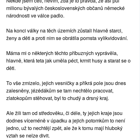
Někde jsem četl, nevím, zda je to pravda, že asi půl
milionu bývalých československých občanů německé
národnosti ve válce padlo.
Na konci války na těch územích zůstali hlavně starci,
ženy a děti a proti nim se obrátila pomsta vylikvidování.
Máma mi o některých těchto příbuzných vyprávěla,
hlavně, která teta jak uměla péct, krmit husy a starat se o
děti.
To vše zmizelo, jejich vesničky a příkrá pole jsou dnes
zalesněny, jézédákům se tam nechtělo pracovat,
zlatokopům stěhovat, byl to chudý a drsný kraj.
Ale žili tam od středověku, či déle, ty jejich kraje jsou
dodnes víceméně v úpadku a jejich potomkům to není
jedno, už to nechtějí zpět, ale že k tomu mají hluboký
vztah se nelze divit.