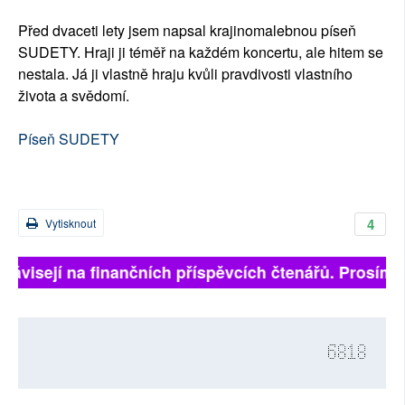
Před dvaceti lety jsem napsal krajinomalebnou píseň
SUDETY. Hraji ji téměř na každém koncertu, ale hitem se
nestala. Já ji vlastně hraju kvůli pravdivosti vlastního
života a svědomí.
Píseň SUDETY
4
Vytisknout
závisejí na finančních příspěvcích čtenářů. Prosíme, p
6818