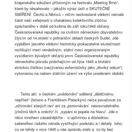
krajanského sdružení přítomným na festivalu „Meeting Brno“,
které by obsahovalo – jakožto výraz úsilí o SKUTEČNÉ
SMÍŘENÍ Čechů a Němců – ničím nezkreslené vědomí nemalé
části naší veřejnosti o charakteru kolektivního zločinu
spáchaného v době od května do září roku1945 občany
Československé republiky na civilním německém obyvatelstvu
žijícím od 14.století v pohraniční oblasti českých Sudet. Jde
vyjádření jasného vědomí historicky prokazatelné skutečnosti
rozlišující mezi nenásilným, státní mocí organizovaným
vysídlením bývalých občanů první Československé republiky
německého původu probíhajícím od října 1945 a brutální
etnickou čistkou (nazývanou eufemisticky jako „divoký odsun“)
vykonanou na našem státním území ve výše uvedeném období.
Tento akt o českém „uvědomění“ sdělený „dědičnému
nepříteli“ (řečeno s Františkem Palackým) nelze považovat za
„oživování starých ran“ ani za „porovnávání nesrovnatelného
(zločinů těch a oněch)“ či „sypání si popele na hlavu“. Jde o
něco mnohem zásadnějšího - o upřímnou a důslednou
sebereflexi našeho národa vystihující podstatu a i detaily toho,
co se tehdy v roce 1945 u nás opravdu stalo a co by bez