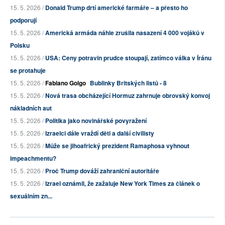
15. 5. 2026 /
Donald Trump drtí americké farmáře – a přesto ho
podporují
15. 5. 2026 /
Americká armáda náhle zrušila nasazení 4 000 vojáků v
Polsku
15. 5. 2026 /
USA: Ceny potravin prudce stoupají, zatímco válka v Íránu
se protahuje
15. 5. 2026 /
Fabiano Golgo
Bublinky Britských listů - 8
15. 5. 2026 /
Nová trasa obcházející Hormuz zahrnuje obrovský konvoj
nákladních aut
15. 5. 2026 /
Politika jako novinářské povyražení
15. 5. 2026 /
Izraelci dále vraždí děti a další civilisty
15. 5. 2026 /
Může se jihoafrický prezident Ramaphosa vyhnout
impeachmentu?
15. 5. 2026 /
Proč Trump dováží zahraniční autoritáře
15. 5. 2026 /
Izrael oznámil, že zažaluje New York Times za článek o
sexuálním zn...