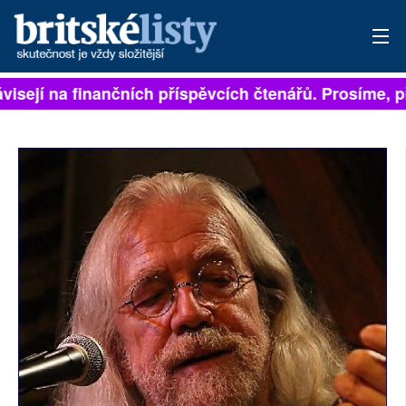
isejí na finančních příspěvcích čtenářů. Prosíme, při
PŘIHLÁSIT
AKTUÁLNÍ VYDÁNÍ
ARCHIV
ROZHOVORY
TÉMATA
NEJČTENĚJŠÍ ZA 7 DNÍ
AUTOŘI
PŘÍSPĚVKY NA PROVOZ