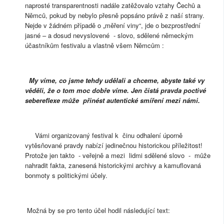
naprosté transparentnosti nadále zatěžovalo vztahy Čechů a
Němců, pokud by nebylo přesně popsáno právě z naší strany.
Nejde v žádném případě o „měření viny“, jde o bezprostřední
jasné – a dosud nevyslovené - slovo, sdělené německým
účastníkům festivalu a vlastně všem Němcům :
My víme, co jsme tehdy udělali a chceme, abyste také vy
věděli, že o tom moc dobře víme. Jen čistá pravda poctivé
sebereflexe může přinést autentické smíření mezi námi.
Vámi organizovaný festival k činu odhalení úporně
vytěsňované pravdy nabízí jedinečnou historickou příležitost!
Protože jen takto - veřejně a mezi lidmi sdělené slovo - může
nahradit fakta, zanesená historickými archivy a kamuflovaná
bonmoty s politickými účely.
Možná by se pro tento účel hodil následující text: