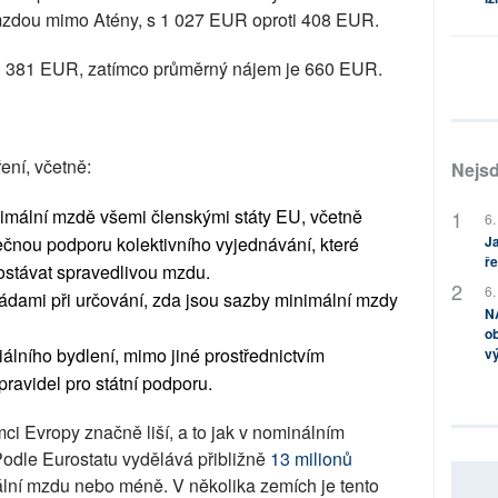
 mzdou mimo Atény, s 1 027 EUR oproti 408 EUR.
1 381 EUR, zatímco průměrný nájem je 660 EUR.
ení, včetně:
Nejsd
imální mzdě všemi členskými státy EU, včetně
6.
čnou podporu kolektivního vyjednávání, které
Ja
ře
dostávat spravedlivou mzdu.
6.
ádami při určování, zda jsou sazby minimální mzdy
NA
ob
iálního bydlení, mimo jiné prostřednictvím
v
pravidel pro státní podporu.
ci Evropy značně liší, a to jak v nominálním
. Podle Eurostatu vydělává přibližně
13 milionů
ní mzdu nebo méně. V několika zemích je tento