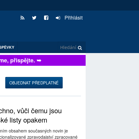
Přihlásit
SPĚVKY
 přispějte. ➥
OBJEDNAT PŘEDPLATNÉ
hno, vůči čemu jsou
ské listy opakem
ním obsahem současných novin je
ionalizované zpravodajství zpracované