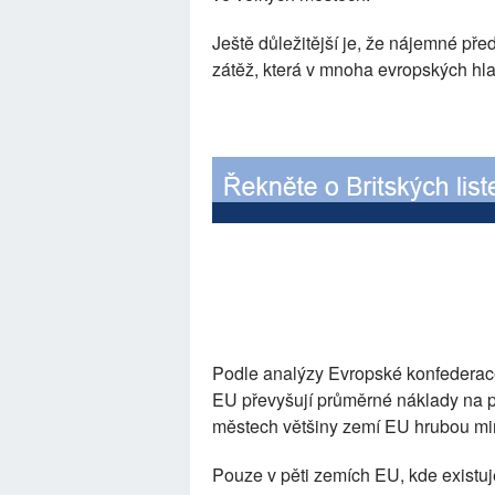
Ještě důležitější je, že nájemné př
zátěž, která v mnoha evropských hl
Podle analýzy Evropské konfederac
EU převyšují průměrné náklady na p
městech většiny zemí EU hrubou mi
Pouze v pěti zemích EU, kde existuj