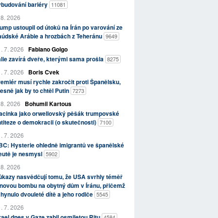
ybudování bariéry
11081
 8. 2026
ump ustoupil od útoků na Írán po varování ze
aúdské Arábie a hrozbách z Teheránu
9649
. 7. 2026
Fabiano Golgo
álie zavírá dveře, kterými sama prošla
8275
. 7. 2026
Boris Cvek
emiér musí rychle zakročit proti Španělsku,
esně jak by to chtěl Putin
7273
 8. 2026
Bohumil Kartous
acinka jako orwellovský pěšák trumpovské
titeze o demokracii (o skutečnosti)
7100
. 7. 2026
C: Hysterie ohledně imigrantů ve španělské
eutě je nesmysl
5902
 8. 2026
kazy nasvědčují tomu, že USA svrhly téměř
novou bombu na obytný dům v Íránu, přičemž
hynulo dvouleté dítě a jeho rodiče
5545
. 7. 2026
rael dnes v Gaze zabil osmiletou Ritu
4584