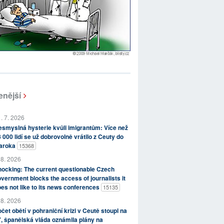
enější
. 7. 2026
smyslná hysterie kvůli imigrantům: Více než
 000 lidí se už dobrovolně vrátilo z Ceuty do
aroka
15368
 8. 2026
ocking: The current questionable Czech
vernment blocks the access of journalists it
es not like to its news conferences
15135
 8. 2026
čet obětí v pohraniční krizi v Ceutě stoupl na
, španělská vláda oznámila plány na