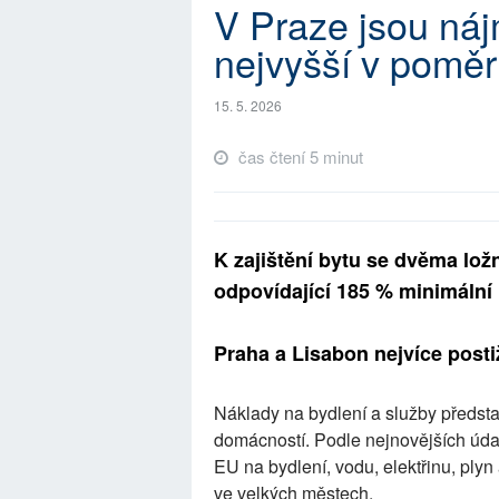
V Praze jsou ná
nejvyšší v pomě
15. 5. 2026
čas čtení 5 minut
K zajištění bytu se dvěma lož
odpovídající 185 % minimální
Praha a Lisabon nejvíce post
Náklady na bydlení a služby předsta
domácností. Podle nejnovějších úda
EU na bydlení, vodu, elektřinu, plyn 
ve velkých městech.