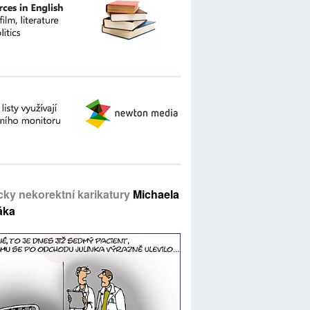
icky nekorektní karikatury
Michaela
áka