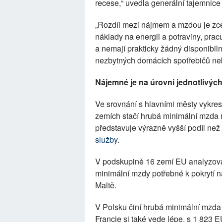
recese,“ uvedla generální tajemnic
„Rozdíl mezi nájmem a mzdou je zce
náklady na energii a potraviny, pracu
a nemají prakticky žádný disponibi
nezbytných domácích spotřebičů neb
Nájemné je na úrovni jednotlivýc
Ve srovnání s hlavními městy vykres
zemích stačí hrubá minimální mzda
představuje výrazně vyšší podíl n
služby
.
V podskupině 16 zemí EU analyzova
minimální mzdy potřebné k pokrytí
Maltě.
V Polsku činí hrubá minimální mzd
Francie si také vede lépe, s 1 823