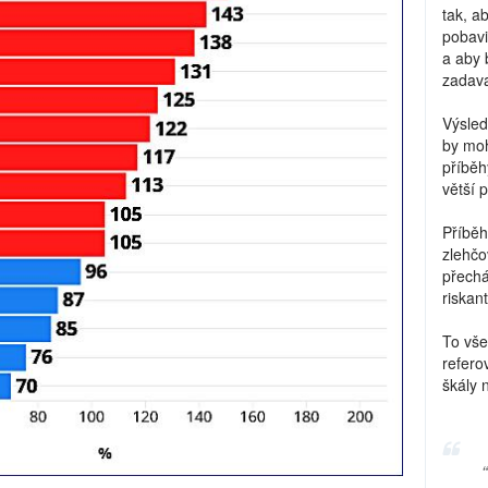
tak, a
pobavi
a aby 
zadava
Výsled
by moh
příběh
větší 
Příběh
zlehčo
přechá
riskant
To vše
refero
škály 