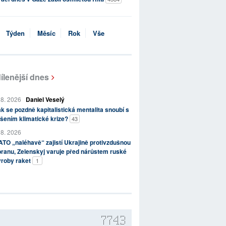
Týden
Měsíc
Rok
Vše
ílenější dnes
 8. 2026
Daniel Veselý
k se pozdně kapitalistická mentalita snoubí s
šením klimatické krize?
43
 8. 2026
TO „naléhavě“ zajistí Ukrajině protivzdušnou
ranu, Zelenskyj varuje před nárůstem ruské
ýroby raket
1
7743