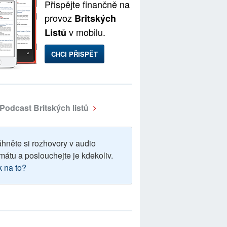
Přispějte finančně na
provoz
Britských
v mobilu.
Listů
CHCI PŘISPĚT
Podcast Britských listů
áhněte si rozhovory v audio
mátu a poslouchejte je kdekoliv.
k na to?