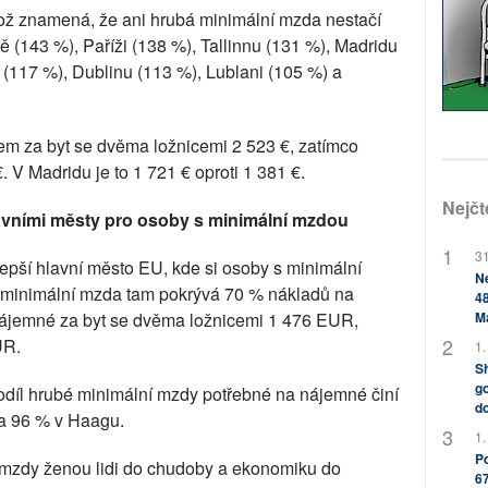
což znamená, že ani hrubá minimální mzda nestačí
tě (143 %), Paříži (138 %), Tallinnu (131 %), Madridu
 (117 %), Dublinu (113 %), Lublani (105 %) a
jem za byt se dvěma ložnicemi 2 523 €, zatímco
. V Madridu je to 1 721 € oproti 1 381 €.
Nejčt
hlavními městy pro osoby s minimální mzdou
31
lepší hlavní město EU, kde si osoby s minimální
Ne
minimální mzda tam pokrývá 70 % nákladů na
48
nájemné za byt se dvěma ložnicemi 1 476 EUR,
M
UR.
1.
Sh
go
Podíl hrubé minimální mzdy potřebné na nájemné činí
do
 a 96 % v Haagu.
1.
Po
 mzdy ženou lidi do chudoby a ekonomiku do
67