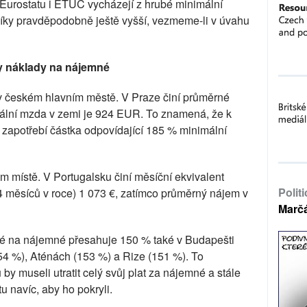
 Eurostatu i ETUC vycházejí z hrubé minimální
níky pravděpodobně ještě vyšší, vezmeme-li v úvahu
y náklady na nájemné
 v českém hlavním městě. V Praze činí průměrné
lní mzda v zemi je 924 EUR. To znamená, že k
e zapotřebí částka odpovídající 185 % minimální
m místě. V Portugalsku činí měsíční ekvivalent
Polit
 měsíců v roce) 1 073 €, zatímco průměrný nájem v
Marč
né na nájemné přesahuje 150 % také v Budapešti
154 %), Aténách (153 %) a Rize (151 %). To
y museli utratit celý svůj plat za nájemné a stále
u navíc, aby ho pokryli.