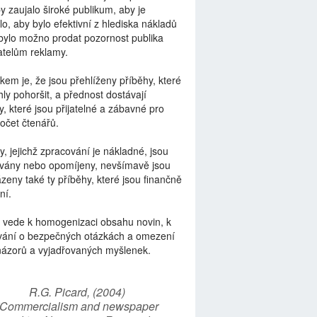
by zaujalo široké publikum, aby je
lo, aby bylo efektivní z hlediska nákladů
bylo možno prodat pozornost publika
telům reklamy.
kem je, že jsou přehlíženy příběhy, které
ly pohoršit, a přednost dostávají
y, které jsou přijatelné a zábavné pro
počet čtenářů.
y, jejichž zpracování je nákladné, jsou
vány nebo opomíjeny, nevšímavě jsou
zeny také ty příběhy, které jsou finančně
ní.
 vede k homogenizaci obsahu novin, k
vání o bezpečných otázkách a omezení
názorů a vyjadřovaných myšlenek.
R.G. Picard, (2004)
“Commercialism and newspaper