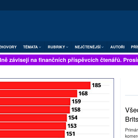
ZHOVORY
TÉMATA
RUBRIKY
NEJČTENĚJŠÍ
AUTOŘI
PŘÍ
ě závisejí na finančních příspěvcích čtenářů. Prosíme,
Všec
Brit
Primár
komerc