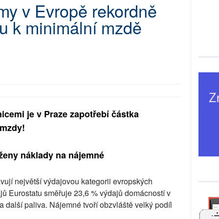
jmy v Evropě rekordně
ru k minimální mzdě
nicemi je v Praze zapotřebí částka
 mzdy!
iženy náklady na nájemné
vují největší výdajovou kategorii evropských
jů Eurostatu směřuje 23,6 % výdajů domácností v
a další paliva. Nájemné tvoří obzvláště velký podíl