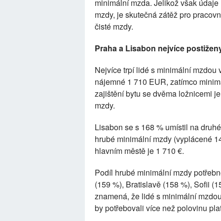
minimální mzda. Jelikož však údaje
mzdy, je skutečná zátěž pro pracov
čisté mzdy.
Praha a Lisabon nejvíce postižen
Nejvíce trpí lidé s minimální mzdou
nájemné 1 710 EUR, zatímco minimá
zajištění bytu se dvěma ložnicemi j
mzdy.
Lisabon se s 168 % umístil na druhé
hrubé minimální mzdy (vyplácené 14
hlavním městě je 1 710 €.
Podíl hrubé minimální mzdy potřeb
(159 %), Bratislavě (158 %), Sofii (
znamená, že lidé s minimální mzdou b
by potřebovali více než polovinu plat