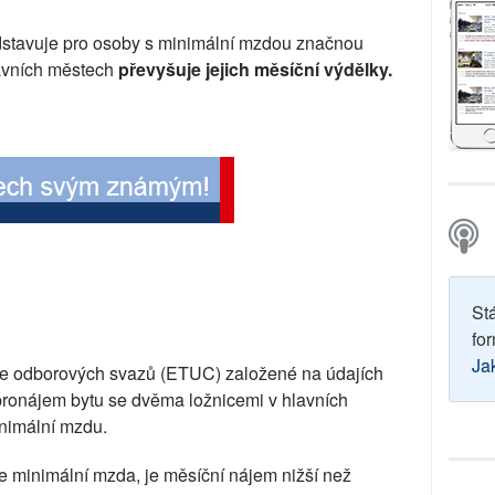
edstavuje pro osoby s minimální mzdou značnou
avních městech
převyšuje jejich měsíční výdělky.
St
for
Ja
e odborových svazů (ETUC) založené na údajích
ronájem bytu se dvěma ložnicemi v hlavních
nimální mzdu.
e minimální mzda, je měsíční nájem nižší než