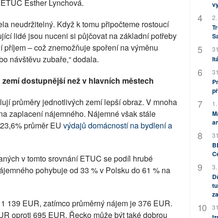
e ETUC Esther Lynchová.
v
2.
la neudržitelný. Když k tomu připočteme rostoucí
Tr
jící lidé jsou nuceni si půjčovat na základní potřeby
S
lní příjem – což znemožňuje spoření na výměnu
31
o návštěvu zubaře,“ dodala.
It
31
h zemí dostupnější než v hlavních městech
Pr
př
lují průměry jednotlivých zemí lepší obraz. V mnoha
1.
 na zaplacení nájemného. Nájemné však stále
M
an
ež 23,6% průměr EU
výdajů domácností na bydlení a
31
BB
C
ných v tomto srovnání ETUC se podíl hrubé
3.
 nájemného pohybuje od 33 % v Polsku do 61 % na
Dů
tu
za
a 1 139 EUR, zatímco průměrný nájem je 376 EUR.
31
 EUR oproti 695 EUR. Řecko může být také dobrou
Iz