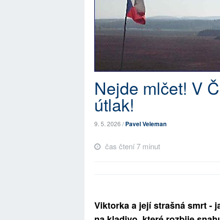
Nejde mlčet! V Č
útlak!
9. 5. 2026 /
Pavel Veleman
čas čtení 7 minut
Viktorka a její strašná smrt -
na kladivo, které rozbije sna