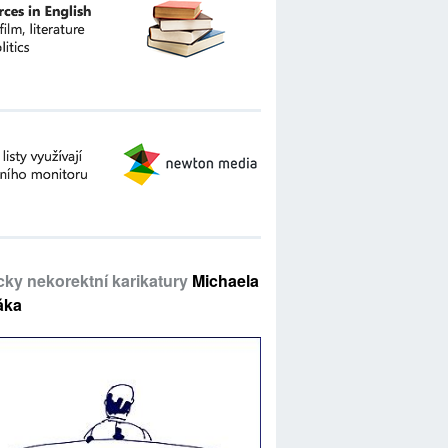
icky nekorektní karikatury
Michaela
áka