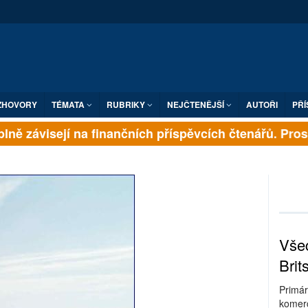
ZHOVORY
TÉMATA
RUBRIKY
NEJČTENĚJŠÍ
AUTOŘI
PŘÍ
ně závisejí na finančních příspěvcích čtenářů. Prosíme
Všec
Brit
Primár
komerc