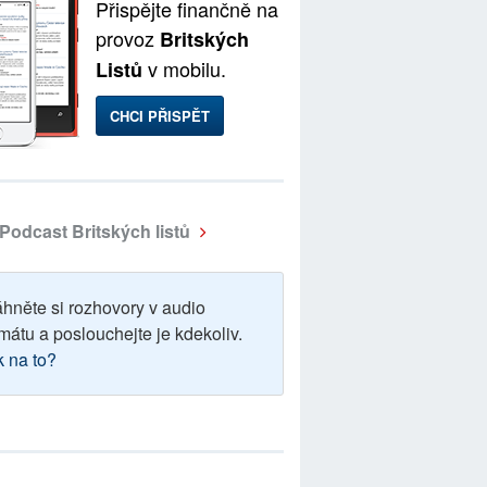
Přispějte finančně na
provoz
Britských
v mobilu.
Listů
CHCI PŘISPĚT
Podcast Britských listů
áhněte si rozhovory v audio
mátu a poslouchejte je kdekoliv.
k na to?