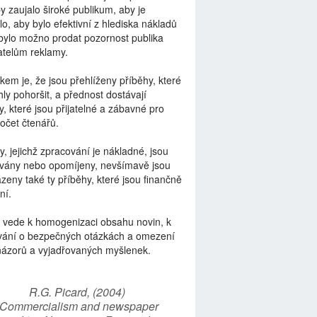
by zaujalo široké publikum, aby je
lo, aby bylo efektivní z hlediska nákladů
bylo možno prodat pozornost publika
telům reklamy.
kem je, že jsou přehlíženy příběhy, které
ly pohoršit, a přednost dostávají
y, které jsou přijatelné a zábavné pro
počet čtenářů.
y, jejichž zpracování je nákladné, jsou
vány nebo opomíjeny, nevšímavě jsou
zeny také ty příběhy, které jsou finančně
ní.
 vede k homogenizaci obsahu novin, k
vání o bezpečných otázkách a omezení
názorů a vyjadřovaných myšlenek.
R.G. Picard, (2004)
“Commercialism and newspaper