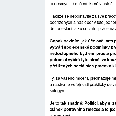
to nesmyslné mlčení, které vlastně 
Pakliže se nepostavíte za své pracov
podřízených a náš obor v této jedno
dehonestací laiků sociální práce navr
Copak nevidíte, jak účelově tato po
vytváří společenské podmínky k vy
nedostupného bydlení, prostě pros
potom si vybírá tyto strašlivé kau
přetížených sociálních pracovník
Ty, za vašeho mlčení, předhazuje mí
a naštvané veřejnosti prakticky se vš
kolegyň.
Je to tak snadné: Politici, aby si z
článek potravního řetězce a to js
organizaci.