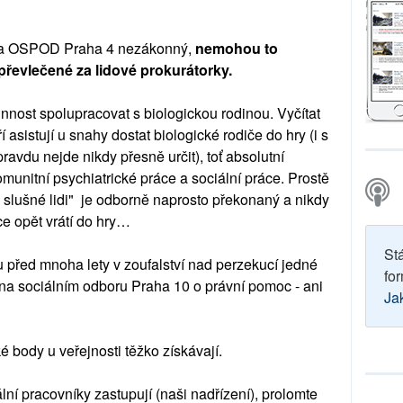
o a OSPOD Praha 4 nezákonný,
nemohou to
 převlečené za lidové prokurátorky.
ost spolupracovat s biologickou rodinou. Vyčítat
asistují u snahy dostat biologické rodiče do hry (i s
pravdu nejde nikdy přesně určit), toť absolutní
munitní psychiatrické práce a sociální práce. Prostě
i slušné lidi" je odborně naprosto překonaný a nikdy
ce opět vrátí do hry…
St
u před mnoha lety v zoufalství nad perzekucí jedné
for
 na sociálním odboru Praha 10 o právní pomoc - ani
Ja
é body u veřejnosti těžko získávají.
ální pracovníky zastupují (naši nadřízení), prolomte