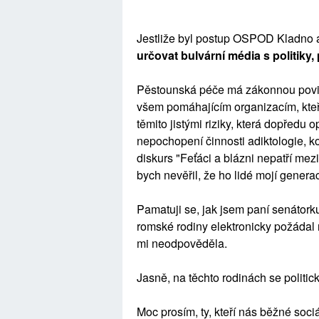
Jestliže byl postup OSPOD Kladn
určovat bulvární média s politiky,
Pěstounská péče má zákonnou povinn
všem pomáhajícím organizacím, kteří 
těmito jistými riziky, která dopředu o
nepochopení činnosti adiktologie, ko
diskurs "Feťáci a blázni nepatří mez
bych nevěřil, že ho lidé mojí genera
Pamatuji se, jak jsem paní senátork
romské rodiny elektronicky požádal
mi neodpověděla.
Jasně, na těchto rodinách se politick
Moc prosím, ty, kteří nás běžné soci