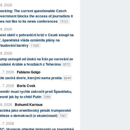
 8. 2026
ocking: The current questionable Czech
vernment blocks the access of journalists it
es not like to its news conferences
15121
 8. 2026
čet obětí v pohraniční krizi v Ceutě stoupl na
, španělská vláda oznámila plány na
ybudování bariéry
11020
 8. 2026
ump ustoupil od útoků na Írán po varování ze
aúdské Arábie a hrozbách z Teheránu
9572
. 7. 2026
Fabiano Golgo
álie zavírá dveře, kterými sama prošla
8249
. 7. 2026
Boris Cvek
emiér musí rychle zakročit proti Španělsku,
esně jak by to chtěl Putin
7259
 8. 2026
Bohumil Kartous
acinka jako orwellovský pěšák trumpovské
titeze o demokracii (o skutečnosti)
7067
. 7. 2026
C: Hysterie ohledně imigrantů ve španělské