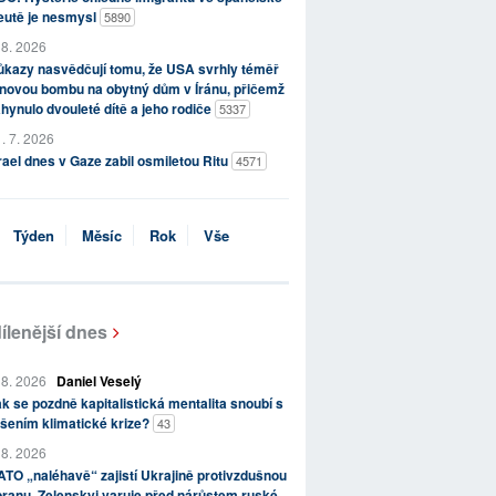
eutě je nesmysl
5890
 8. 2026
kazy nasvědčují tomu, že USA svrhly téměř
novou bombu na obytný dům v Íránu, přičemž
hynulo dvouleté dítě a jeho rodiče
5337
. 7. 2026
rael dnes v Gaze zabil osmiletou Ritu
4571
Týden
Měsíc
Rok
Vše
ílenější dnes
 8. 2026
Daniel Veselý
k se pozdně kapitalistická mentalita snoubí s
šením klimatické krize?
43
 8. 2026
TO „naléhavě“ zajistí Ukrajině protivzdušnou
ranu, Zelenskyj varuje před nárůstem ruské