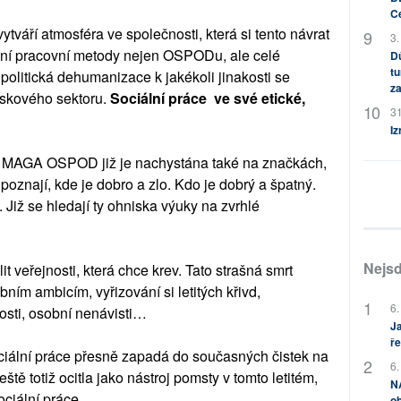
C
ytváří atmosféra ve společnosti, která si tento návrat
3.
adní pracovní metody nejen OSPODu, ale celé
Dů
tu
 politická dehumanizace k jakékoli jinakosti se
za
ziskového sektoru.
Sociální práce ve své etické,
31
Iz
a MAGA OSPOD již je nachystána také na značkách,
poznají, kde je dobro a zlo. Kdo je dobrý a špatný.
 Již se hledají ty ohniska výuky na zvrhlé
Nejsd
it veřejnosti, která chce krev. Tato strašná smrt
ím ambicím, vyřizování si letitých křivd,
6.
sti, osobní nenávisti…
Ja
ře
ciální práce přesně zapadá do současných čistek na
6.
 totiž ocitla jako nástroj pomsty v tomto letitém,
NA
ciální práce.
ob