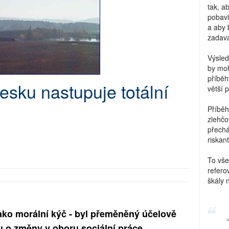
tak, a
pobavi
a aby 
zadava
Výsled
by moh
příběh
esku nastupuje totální
větší 
Příběh
zlehčo
přechá
riskant
To vše
refero
škály 
 jako morální kýč - byl přeměněný účelově
hu o změny v oboru sociální práce…