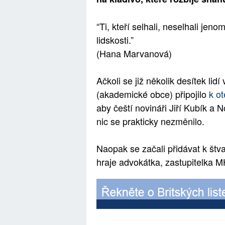
“Ti, kteří selhali, neselhali jen
lidskosti.”
(Hana Marvanová)
Ačkoli se již několik desítek li
(akademické obce) připojilo
k o
aby čeští novináři Jiří Kubík a 
nic se prakticky nezměnilo.
Naopak se začali přidávat k štvan
hraje advokátka, zastupitelka