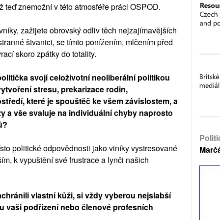
již teď znemožní v této atmosféře práci OSPOD.
níky, zažijete obrovský odliv těch nejzajímavějších
stranné štvanici, se tímto ponížením, mlčením před
ací skoro zpátky do totality.
litička svojí celoživotní neoliberální politikou
tvoření stresu, prekarizace rodin,
tředí, které je spouštěč ke všem závislostem, a
zy a vše svaluje na individuální chyby naprosto
ů?
Polit
sto politické odpovědnosti jako viníky vystresované
Marč
ím, k vypuštění své frustrace a lynči našich
achránili vlastní kůži, si vždy vyberou nejslabší
ou vaši podřízení nebo členové profesních