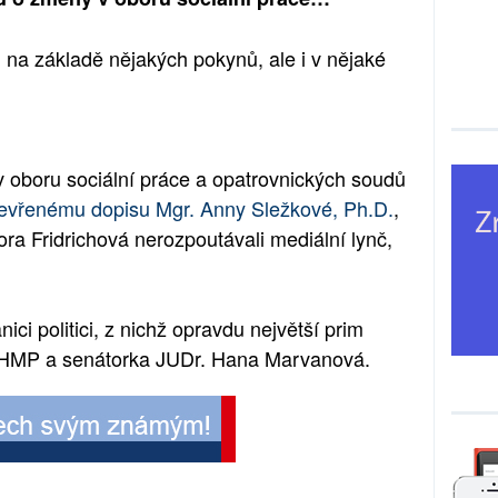
om na základě nějakých pokynů, ale i v nějaké
dí v oboru sociální práce a opatrovnických soudů
tevřenému dopisu Mgr. Anny Sležkové, Ph.D.
,
Nora Fridrichová nerozpoutávali mediální lynč,
ici politici, z nichž opravdu největší prim
 MHMP a senátorka JUDr. Hana Marvanová.