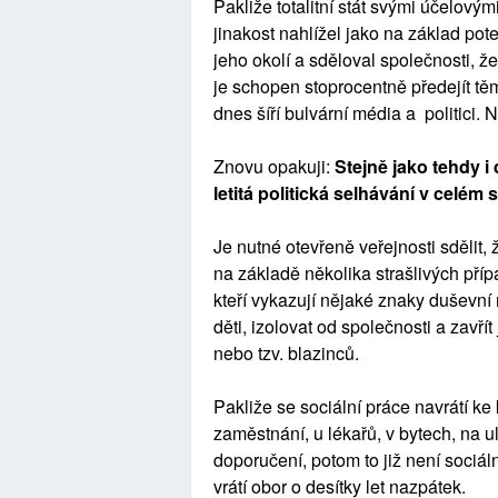
Pakliže totalitní stát svými účelový
jinakost nahlížel jako na základ po
jeho okolí a sděloval společnosti, ž
je schopen stoprocentně předejít těm
dnes šíří bulvární média a politici. 
Znovu opakuji:
Stejně jako tehdy i
letitá politická selhávání v celém 
Je nutné otevřeně veřejnosti sdělit,
na základě několika strašlivých přípa
kteří vykazují nějaké znaky duševní
děti, izolovat od společnosti a zavř
nebo tzv. blazinců.
Pakliže se sociální práce navrátí k
zaměstnání, u lékařů, v bytech, na u
doporučení, potom to již není sociáln
vrátí obor o desítky let nazpátek.