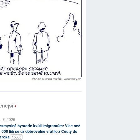
enější
. 7. 2026
smyslná hysterie kvůli imigrantům: Více než
 000 lidí se už dobrovolně vrátilo z Ceuty do
aroka
15305