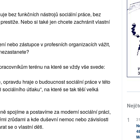
uje bez funkčních nástrojů sociální práce, bez
estiže. Nebo si také jen chcete zachránit vlastní
ní nebo zástupce v profesních organizacích vážit,
i nezastanete?
pracovníkům terénu na které se vždy vše svede:
 opravdu hraje o budoucnost sociální práce v této
 sociálního útlaku”, na které se tak těší velká
Nejčt
ně spojíme a postavíme za moderní sociální práci,
kými zrůdami a kde duševní nemoc nebo závislosti
31
Ne
at se o vlastní děti.
48
M