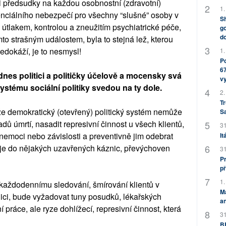
mi předsudky na každou osobnostní (zdravotní)
1.
tenciálního nebezpečí pro všechny “slušné” osoby v
Sh
e útlakem, kontrolou a zneužitím psychiatrické péče,
go
do
to strašným událostem, byla to stejná lež, kterou
Nedokáží, je to nesmysl!
1.
Po
67
 dnes politici a političky účelově a mocensky svá
v
systému sociální politiky svedou na ty dole.
2.
Tr
 že demokratický (otevřený) politický systém nemůže
S
dů úmrtí, nasadit represivní činnost u všech klientů,
31
 nemoci nebo závislosti a preventivně jim odebrat
It
ít je do nějakých uzavřených káznic, převýchoven
31
Pr
př
1.
e každodennímu sledování, šmírování klientů v
M
lici, bude vyžadovat tuny posudků, lékařských
an
í práce, ale ryze dohlížecí, represivní činnost, která
31
BB