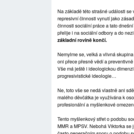
Na základě této strašné události se v
represivní činnosti vynutí jako zás
činnosti sociální práce a tato dnešní
přelije i na sociální odbory a do ne
základní rovině končí.
Nemylme se, velká a vlivná skupin
oni přece přesně vědí a preventivně 
Vše má ještě i ideologickou dimenzi.
progresivistické ideologie…
Ne, toto vše se nedá vlastně ani sděl
malého děvčátka je využívána k osobn
profesionální a myšlenkové omezeno
Tento myšlenkový střet o podobu so
MMR a MPSV. Nebohá Viktorka se ještě
často generačním sporu o podobu so