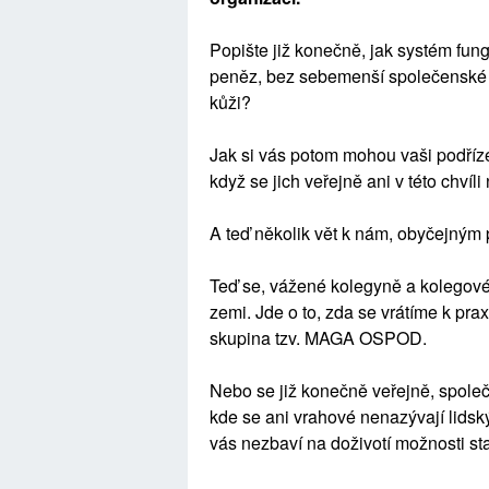
Popište již konečně, jak systém fung
peněz, bez sebemenší společenské pr
kůži?
Jak si vás potom mohou vaši podříze
když se jich veřejně ani v této chvíl
A teď několik vět k nám, obyčejným 
Teď se, vážené kolegyně a kolegové,
zemi. Jde o to, zda se vrátíme k praxi
skupina tzv. MAGA OSPOD.
Nebo se již konečně veřejně, společ
kde se ani vrahové nenazývají lids
vás nezbaví na doživotí možnosti star