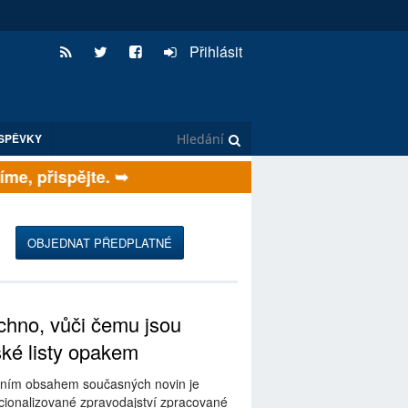
Přihlásit
SPĚVKY
, přispějte. ➥
OBJEDNAT PŘEDPLATNÉ
hno, vůči čemu jsou
ské listy opakem
ním obsahem současných novin je
ionalizované zpravodajství zpracované