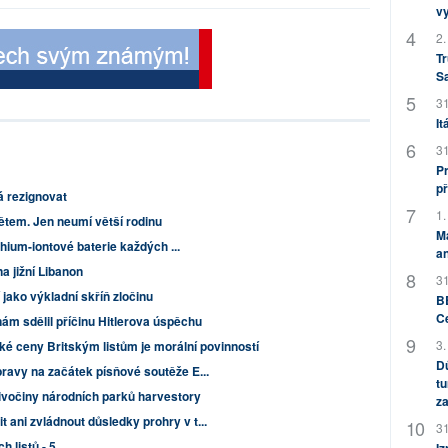
v
2.
Tr
S
31
It
31
Pr
př
á rezignovat
1.
ětem. Jen neumí větší rodinu
M
ithium-iontové baterie každých ...
an
a jižní Libanon
31
jako výkladní skříň zločinu
BB
C
m sdělil příčinu Hitlerova úspěchu
3.
ké ceny Britským listům je morální povinností
Dů
ípravy na začátek písňové soutěže E...
tu
divočiny národních parků harvestory
za
 ani zvládnout důsledky prohry v t...
31
h listů - 5