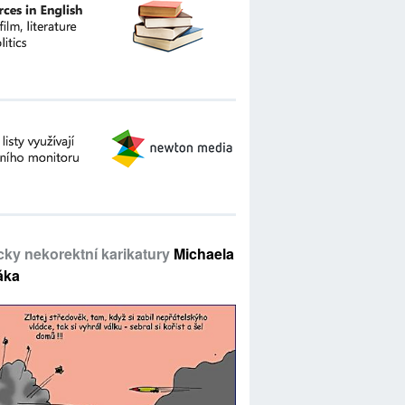
icky nekorektní karikatury
Michaela
áka