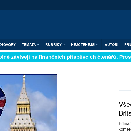
ZHOVORY
TÉMATA
RUBRIKY
NEJČTENĚJŠÍ
AUTOŘI
PŘÍ
ně závisejí na finančních příspěvcích čtenářů. Prosím
Všec
Brit
Primár
komerc