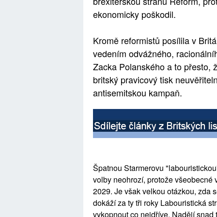
brexitérskou stranu Reform, pr
ekonomicky poškodil.
Kromě reformistů posílila v Brit
vedením odvážného, racionálníh
Zacka Polanského a to přesto, ž
britský pravicový tisk neuvěřit
antisemitskou kampaň.
Špatnou Starmerovu "labouristickou
volby neohrozí, protože všeobecné v
2029. Je však velkou otázkou, zda s
dokáží za ty tři roky Labouristická
vykopnout co nejdříve. Nadějí snad 