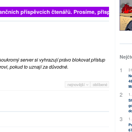
finančních příspěvcích čtenářů. Prosíme, přispějte. ➥
Nejčt
soukromý server si vyhrazují právo blokovat přístup
rovi, pokud to uznají za důvodné.
31
Ne
48
nejnovější
oblíbené
M
1.
Sh
go
do
1.
Po
67