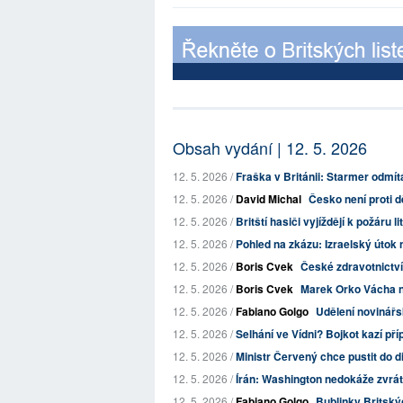
Obsah vydání | 12. 5. 2026
12. 5. 2026 /
Fraška v Británii: Starmer odmít
12. 5. 2026 /
David Michal
Česko není proti d
12. 5. 2026 /
Britští hasiči vyjíždějí k požáru l
12. 5. 2026 /
Pohled na zkázu: Izraelský útok n
12. 5. 2026 /
Boris Cvek
České zdravotnictví 
12. 5. 2026 /
Boris Cvek
Marek Orko Vácha ná
12. 5. 2026 /
Fabiano Golgo
Udělení novinářs
12. 5. 2026 /
Selhání ve Vídni? Bojkot kazí př
12. 5. 2026 /
Ministr Červený chce pustit do 
12. 5. 2026 /
Írán: Washington nedokáže zvrátit
12. 5. 2026 /
Fabiano Golgo
Bublinky Britskýc