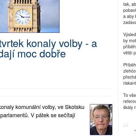
tak, a
pobavi
a aby 
zadava
Výsled
tvrtek konaly volby - a
by moh
příběh
dají moc dobře
větší 
Příběh
zlehčo
přechá
riskant
To vše
refero
 konaly komunální volby, ve Skotsku
škály 
parlamentů. V pátek se sečítají