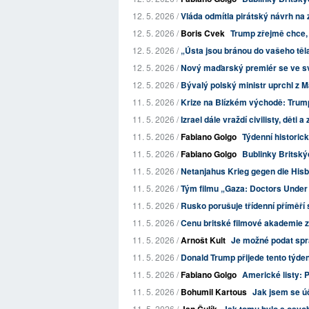
12. 5. 2026 /
Vláda odmítla pirátský návrh na z
12. 5. 2026 /
Boris Cvek
Trump zřejmě chce, 
12. 5. 2026 /
„Ústa jsou bránou do vašeho těla“
12. 5. 2026 /
Nový maďarský premiér se ve sv
12. 5. 2026 /
Bývalý polský ministr uprchl z 
11. 5. 2026 /
Krize na Blízkém východě: Trump p
11. 5. 2026 /
Izrael dále vraždí civilisty, děti 
11. 5. 2026 /
Fabiano Golgo
Týdenní historic
11. 5. 2026 /
Fabiano Golgo
Bublinky Britskýc
11. 5. 2026 /
Netanjahus Krieg gegen die Hisbol
11. 5. 2026 /
Tým filmu „Gaza: Doctors Under A
11. 5. 2026 /
Rusko porušuje třídenní příměří 
11. 5. 2026 /
Cenu britské filmové akademie zí
11. 5. 2026 /
Arnošt Kult
Je možné podat sprá
11. 5. 2026 /
Donald Trump přijede tento týde
11. 5. 2026 /
Fabiano Golgo
Americké listy: 
11. 5. 2026 /
Bohumil Kartous
Jak jsem se ú
11. 5. 2026 /