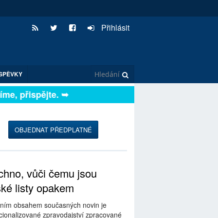
Přihlásit
SPĚVKY
e, přispějte. ➥
OBJEDNAT PŘEDPLATNÉ
hno, vůči čemu jsou
ské listy opakem
ním obsahem současných novin je
ionalizované zpravodajství zpracované