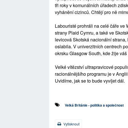
tři roky v komunálních úřadech zdis
vyhánění cizinců. Chtějí pro ně mim
Labouristé prohráli na celé čáře ve W
strany Plaid Cymru, a také ve Skotsk
levicová Skotská nacionální strana, 
oslabila. V univerzitních centrech po
okrsku Glasgow South, kde žije váš 
Velké vítězství ultrapravicové populi
racionálnějšího programu je v Anglii
Uvidíme, jak se to bude vyvíjet dál.
Velká Británie - politika a společnost
Vytisknout