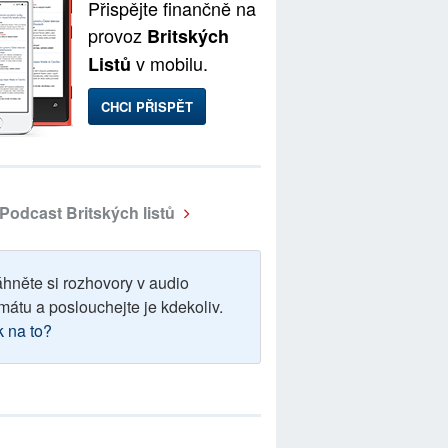
Přispějte finančně na
provoz
Britských
v mobilu.
Listů
CHCI PŘISPĚT
Podcast Britských listů
áhněte si rozhovory v audio
mátu a poslouchejte je kdekoliv.
k na to?