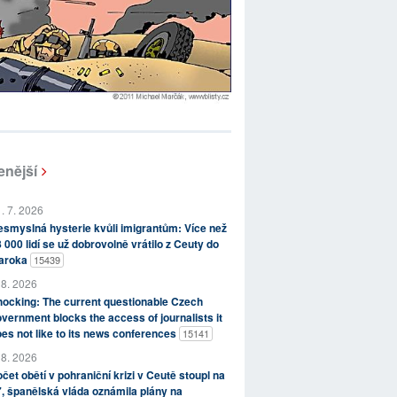
enější
. 7. 2026
smyslná hysterie kvůli imigrantům: Více než
 000 lidí se už dobrovolně vrátilo z Ceuty do
aroka
15439
 8. 2026
ocking: The current questionable Czech
vernment blocks the access of journalists it
es not like to its news conferences
15141
 8. 2026
čet obětí v pohraniční krizi v Ceutě stoupl na
, španělská vláda oznámila plány na