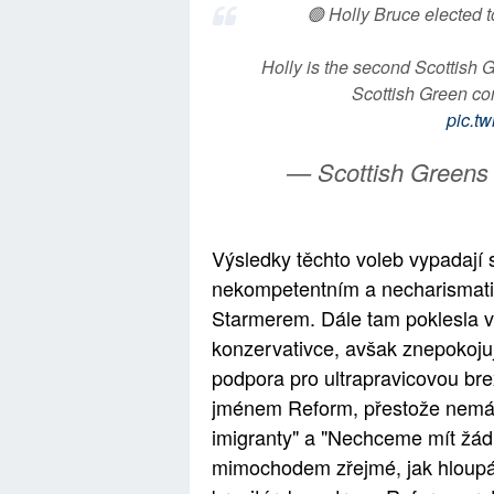
🟢 Holly Bruce elected 
Holly is the second Scottish 
Scottish Green co
pic.t
— Scottish Greens
Výsledky těchto voleb vypadají 
nekompetentním a necharismat
Starmerem. Dále tam poklesla vo
konzervativce, avšak znepokojuj
podpora pro ultrapravicovou bre
jménem Reform, přestože nemá 
imigranty" a "Nechceme mít žádn
mimochodem zřejmé, jak hloupá 