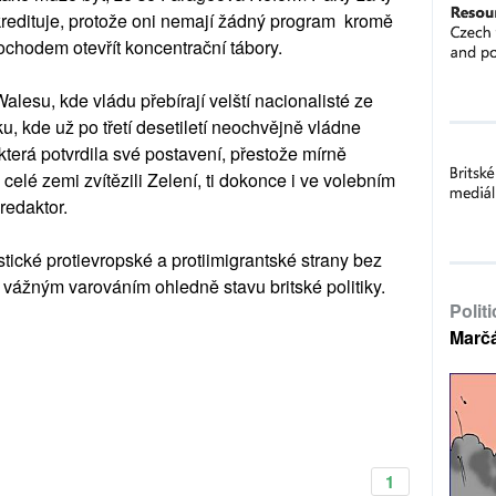
kredituje, protože oni nemají žádný program kromě
ochodem otevřít koncentrační tábory.
alesu, kde vládu přebírají velští nacionalisté ze
u, kde už po třetí desetiletí neochvějně vládne
která potvrdila své postavení, přestože mírně
 celé zemi zvítězili Zelení, ti dokonce i ve volebním
redaktor.
stické protievropské a protiimigrantské strany bez
 vážným varováním ohledně stavu britské politiky.
Polit
Marč
1