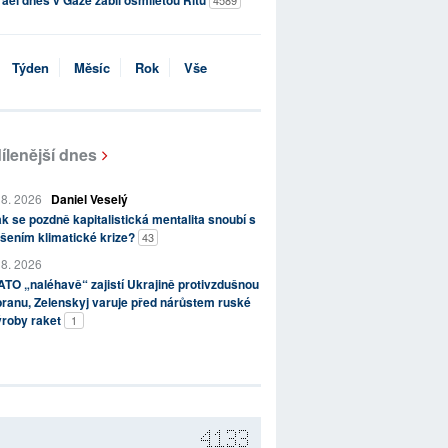
rael dnes v Gaze zabil osmiletou Ritu
4589
Týden
Měsíc
Rok
Vše
ílenější dnes
 8. 2026
Daniel Veselý
k se pozdně kapitalistická mentalita snoubí s
šením klimatické krize?
43
 8. 2026
TO „naléhavě“ zajistí Ukrajině protivzdušnou
ranu, Zelenskyj varuje před nárůstem ruské
ýroby raket
1
4133