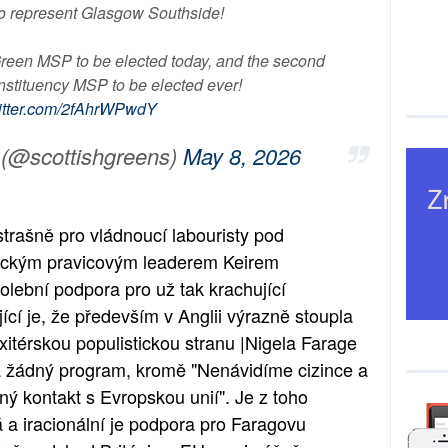
to represent Glasgow Southside!
Green MSP to be elected today, and the second
nstituency MSP to be elected ever!
witter.com/2fAhrWPwdY
 (@scottishgreens)
May 8, 2026
strašně pro vládnoucí labouristy pod
ickým pravicovým leaderem Keirem
lební podpora pro už tak krachující
ící je, že především v Anglii výrazně stoupla
xitérskou populistickou stranu |Nigela Farage
žádný program, kromě "Nenávidíme cizince a
ý kontakt s Evropskou unií". Je z toho
a iracionální je podpora pro Faragovu