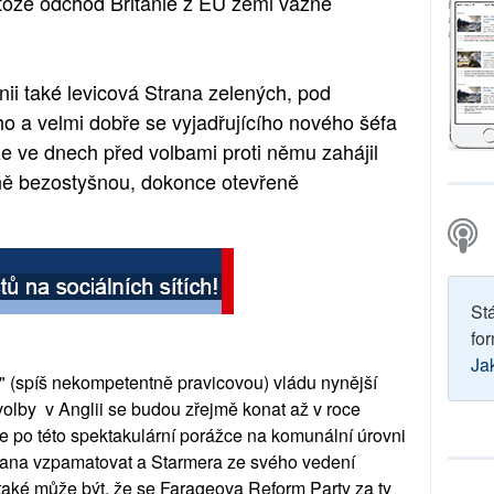
otože odchod Británie z EU zemi vážně
ánii také levicová Strana zelených, pod
o a velmi dobře se vyjadřujícího nového šéfa
e ve dnech před volbami proti němu zahájil
elně bezostyšnou, dokonce otevřeně
St
for
Ja
" (spíš nekompetentně pravicovou) vládu nynější
olby v Anglii se budou zřejmě konat až v roce
e po této spektakulární porážce na komunální úrovni
 strana vzpamatovat a Starmera ze svého vedení
také může být, že se Farageova Reform Party za ty