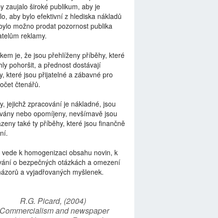
by zaujalo široké publikum, aby je
lo, aby bylo efektivní z hlediska nákladů
bylo možno prodat pozornost publika
telům reklamy.
kem je, že jsou přehlíženy příběhy, které
ly pohoršit, a přednost dostávají
y, které jsou přijatelné a zábavné pro
počet čtenářů.
y, jejichž zpracování je nákladné, jsou
vány nebo opomíjeny, nevšímavě jsou
zeny také ty příběhy, které jsou finančně
ní.
 vede k homogenizaci obsahu novin, k
vání o bezpečných otázkách a omezení
názorů a vyjadřovaných myšlenek.
R.G. Picard, (2004)
“Commercialism and newspaper