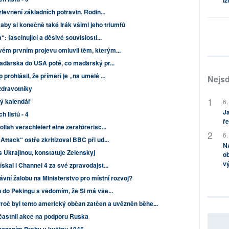
Iz
levnění základních potravin. Rodin...
aby si konečně také Irák všiml jeho triumfů
: fascinující a děsivé souvislosti...
ém prvním projevu omluvil těm, kterým...
Maďarska do USA poté, co maďarský pr...
rohlásil, že příměří je „na umělé ...
Nejsd
a zdravotníky
ký kalendář
6.
Ja
h listů - 4
ře
lah verschleiert eine zerstörerisc...
6.
ttack“ ostře zkritizoval BBC při ud...
NA
s Ukrajinou, konstatuje Zelenskyj
ob
v
skal i Channel 4 za své zpravodajst...
vní žalobu na Ministerstvo pro místní rozvoj?
n do Pekingu s vědomím, že Si má vše...
Proč byl tento americký občan zatčen a uvězněn běhe...
častnil akce na podporu Ruska