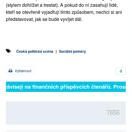
(stylem dohlížet a trestat). A pokud do ní zasahují lidé,
kteří se otevřeně vyjadřují tímto způsobem, nechci si ani
představovat, jak se bude vyvíjet dál.
Česká politická scéna
|
Sociální poměry
4
Vytisknout
ě závisejí na finančních příspěvcích čtenářů. Prosíme,
7656