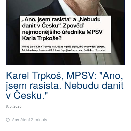
SOCIÁLNÍ SÍTĚ
RUBRIKY
PLNÁ VERZE STRÁNEK
Karel Trpkoš, MPSV: "Ano,
jsem rasista. Nebudu danit
v Česku."
8. 5. 2026
čas čtení 3 minuty