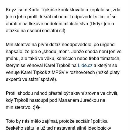
Když jsem Karla Trpkoše kontaktovala a zeptala se, zda
jde o jeho profil, třikrát mi odmítl odpovědět s tím, ať se
obrátím na tiskové oddělení ministerstva (i když jde o
otázku na osobní sociální síť).
Ministerstvo na první dotaz neodpovědělo, po urgenci
napsalo, že jde o „shodu jmen“. Jenže shoda není jen ve
jménu, ale také ve věku, koníčcích nebo třeba tématech,
kterým se věnoval Karel Trpkoš na
Lidé.cz
a kterým se
věnuje Karel Trpkoš z MPSV v rozhovorech (nízké platy
expertů ve státní správě).
Profil shodou náhod přestal být aktivní zrovna ve chvíli,
kdy Trpkoš nastoupil pod Marianem Jurečkou na
ministerstvo. :)�
Toto by nás mělo zajímat, protože sociální politika
českého státu je už teď nastavená silně ideologicky