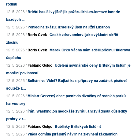
rodinu
12. 5. 2026 /
Britští hasiči vyjíždějí k požáru lithium-iontové baterie
každých ...
12. 5. 2026 /
Pohled na zkázu: Izraelský útok na jižní Libanon
12. 5. 2026 /
Boris Cvek
České zdravotnictví jako výkladní skříň
zločinu
12. 5. 2026 /
Boris Cvek
Marek Orko Vácha nám sdělil příčinu Hitlerova
úspěchu
12. 5. 2026 /
Fabiano Golgo
Udělení novinářské ceny Britským listům je
morální povinností
12. 5. 2026 /
Selhání ve Vídni? Bojkot kazí přípravy na začátek písňové
soutěže E...
12. 5. 2026 /
Ministr Červený chce pustit do divočiny národních parků
harvestory
12. 5. 2026 /
Írán: Washington nedokáže zvrátit ani zvládnout důsledky
prohry v t...
12. 5. 2026 /
Fabiano Golgo
Bublinky Britských listů - 5
12. 5. 2026 /
Vláda odmítla pirátský návrh na zlevnění základních