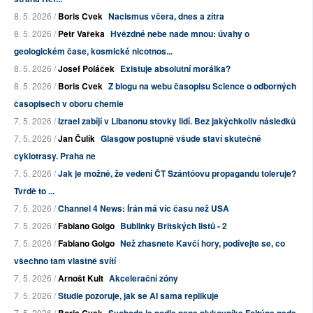
8. 5. 2026 /
Boris Cvek
Nacismus včera, dnes a zítra
8. 5. 2026 /
Petr Vařeka
Hvězdné nebe nade mnou: úvahy o
geologickém čase, kosmické nicotnos...
8. 5. 2026 /
Josef Poláček
Existuje absolutní morálka?
8. 5. 2026 /
Boris Cvek
Z blogu na webu časopisu Science o odborných
časopisech v oboru chemie
7. 5. 2026 /
Izrael zabíjí v Libanonu stovky lidí. Bez jakýchkoliv následků
7. 5. 2026 /
Jan Čulík
Glasgow postupně všude staví skutečné
cyklotrasy. Praha ne
7. 5. 2026 /
Jak je možné, že vedení ČT Szántóovu propagandu toleruje?
Tvrdě to ...
7. 5. 2026 /
Channel 4 News: Írán má víc času než USA
7. 5. 2026 /
Fabiano Golgo
Bublinky Britských listů - 2
7. 5. 2026 /
Fabiano Golgo
Než zhasnete Kavčí hory, podívejte se, co
všechno tam vlastně svítí
7. 5. 2026 /
Arnošt Kult
Akcelerační zóny
7. 5. 2026 /
Studie pozoruje, jak se AI sama replikuje
7. 5. 2026 /
Boris Cvek
Svoboda je podle pana plukovníka Foltýna nade