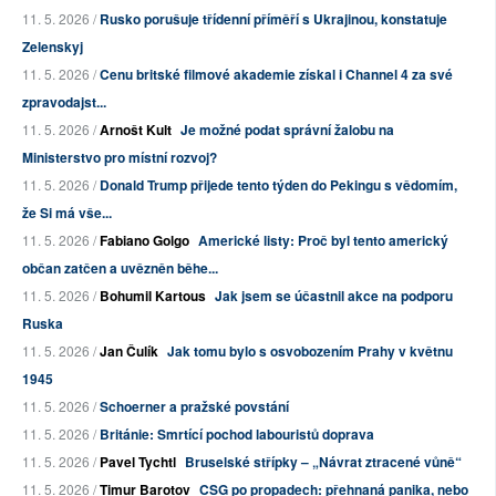
11. 5. 2026 /
Rusko porušuje třídenní příměří s Ukrajinou, konstatuje
Zelenskyj
11. 5. 2026 /
Cenu britské filmové akademie získal i Channel 4 za své
zpravodajst...
11. 5. 2026 /
Arnošt Kult
Je možné podat správní žalobu na
Ministerstvo pro místní rozvoj?
11. 5. 2026 /
Donald Trump přijede tento týden do Pekingu s vědomím,
že Si má vše...
11. 5. 2026 /
Fabiano Golgo
Americké listy: Proč byl tento americký
občan zatčen a uvězněn běhe...
11. 5. 2026 /
Bohumil Kartous
Jak jsem se účastnil akce na podporu
Ruska
11. 5. 2026 /
Jan Čulík
Jak tomu bylo s osvobozením Prahy v květnu
1945
11. 5. 2026 /
Schoerner a pražské povstání
11. 5. 2026 /
Británie: Smrtící pochod labouristů doprava
11. 5. 2026 /
Pavel Tychtl
Bruselské střípky – „Návrat ztracené vůně“
11. 5. 2026 /
Timur Barotov
CSG po propadech: přehnaná panika, nebo