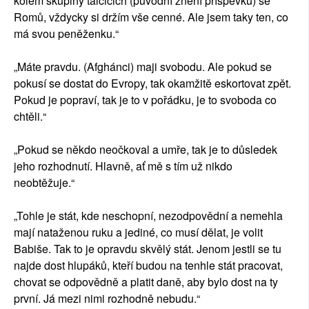
kolem skupiny talcicich (původní znění příspěvku) se
Romů, vždycky si držím vše cenné. Ale jsem taky ten, co
má svou peněženku.“
„Máte pravdu. (Afghánci) maji svobodu. Ale pokud se
pokusí se dostat do Evropy, tak okamžitě eskortovat zpět.
Pokud je popraví, tak je to v pořádku, je to svoboda co
chtěli.“
„Pokud se někdo neočkoval a umře, tak je to důsledek
jeho rozhodnutí. Hlavně, ať mě s tím už nikdo
neobtěžuje.“
„Tohle je stát, kde neschopní, nezodpovědní a nemehla
mají nataženou ruku a jediné, co musí dělat, je volit
Babiše. Tak to je opravdu skvělý stát. Jenom jestli se tu
najde dost hlupáků, kteří budou na tenhle stát pracovat,
chovat se odpovědně a platit daně, aby bylo dost na ty
první. Já mezi nimi rozhodně nebudu.“