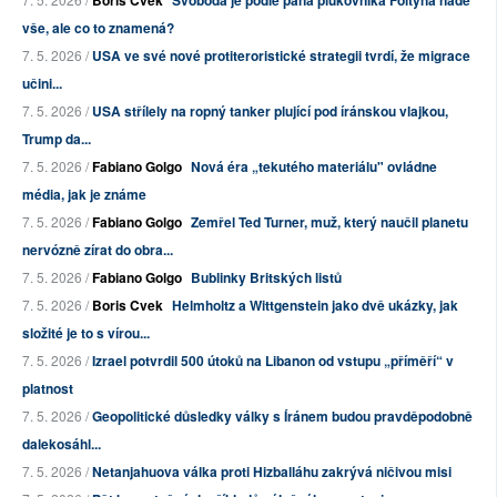
vše, ale co to znamená?
7. 5. 2026 /
USA ve své nové protiteroristické strategii tvrdí, že migrace
učini...
7. 5. 2026 /
USA střílely na ropný tanker plující pod íránskou vlajkou,
Trump da...
7. 5. 2026 /
Fabiano Golgo
Nová éra „tekutého materiálu" ovládne
média, jak je známe
7. 5. 2026 /
Fabiano Golgo
Zemřel Ted Turner, muž, který naučil planetu
nervózně zírat do obra...
7. 5. 2026 /
Fabiano Golgo
Bublinky Britských listů
7. 5. 2026 /
Boris Cvek
Helmholtz a Wittgenstein jako dvě ukázky, jak
složité je to s vírou...
7. 5. 2026 /
Izrael potvrdil 500 útoků na Libanon od vstupu „příměří“ v
platnost
7. 5. 2026 /
Geopolitické důsledky války s Íránem budou pravděpodobně
dalekosáhl...
7. 5. 2026 /
Netanjahuova válka proti Hizballáhu zakrývá ničivou misi