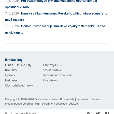
7. 5. 2026 /
Pět bezostyšných příkladů válečného oportunismu a
spekulací v souvi...
7. 5. 2026 /
Íránská válka mění mapu Perského zálivu: stará soupeření,
nové rozpory
7. 5. 2026 /
Donald Trump stahuje americké vojáky z Německa. Teď se
uvidí, kam ...
Britské listy
O nás - Britské listy
Stanovy OSBL
Kontakty
Vzkaz redakci
Opravy
Informace pro autory
Reklama
Příspěvky
Obchodní podmínky
Copyright © 1996-2026
Občanské sdružení Britské listy
| Kopírování obsahu
možné pouze po předchozím písemném souhlasu redakce.
Plná verze stránek