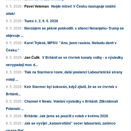
9. 5. 2026 /
Pavel Veleman
Nejde mlčet! V Česku nastupuje totální
útlak!
9. 5. 2026 /
Tuzex č. 2, 9. 5. 2026
9. 5. 2026 /
Navzájem se pěkně poškodili: v alianci Netanjahu–Trump se
objevuje ...
8. 5. 2026 /
Karel Trpkoš, MPSV: "Ano, jsem rasista. Nebudu danit v
Česku."
8. 5. 2026 /
Jan Čulík
V Británii se ve čtvrtek konaly volby - a výsledky
nevypadají moc d...
9. 5. 2026 /
Tlak na Starmera roste, další poslanci Labouristické strany
volají ...
9. 5. 2026 /
Keir Starmer byl šokován, když zjistil, že se ve čtvrtek v
Británii...
8. 5. 2026 /
Channel 4 News: Volební výsledky v Británii: Zlikvidovali
Polanski ...
8. 5. 2026 /
Británie: Jak jsme se poučili z voleb v květnu 2026
8. 5. 2026 /
Jak se vyvíjel „katastrofální“ večer labouristů, zatímco
strana Ref...