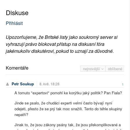
Diskuse
Přihlásit
Upozorňujeme, že Britské listy jako soukromý server si
vyhrazují právo blokovat přístup na diskusní fóra
jakémukoliv diskutérovi, pokud to uznají za důvodné.
Komentáře
nejnovější
oblíbené
Petr Soukup
8. kvě. 18:28
1
A tomuto "expertovi" pomohl ke korýtku jaký politik? Pan Fiala?
Jinde se psalo, že chudáci experti velmi často bývají nyní
odejeti, přesto že se prý tak moc snažili. Tento do téhle skupiny
nepatří?
Jinak to, že jsou zákony psány tak, že jsou překomplikované a