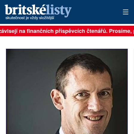
ávisejí na finančních příspěvcích čtenářů. Prosíme, p
PŘIHLÁSIT
AKTUÁLNÍ VYDÁNÍ
ARCHIV
ROZHOVORY
TÉMATA
NEJČTENĚJŠÍ ZA 7 DNÍ
AUTOŘI
PŘÍSPĚVKY NA PROVOZ