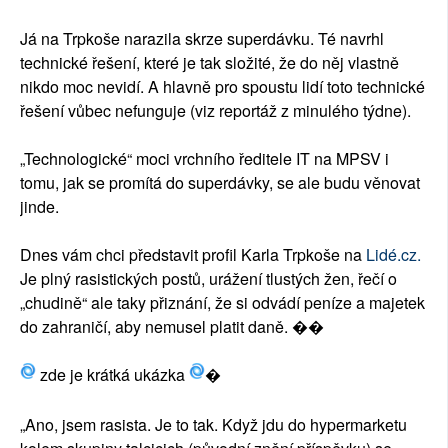
Já na Trpkoše narazila skrze superdávku. Té navrhl
technické řešení, které je tak složité, že do něj vlastně
nikdo moc nevidí. A hlavně pro spoustu lidí toto technické
řešení vůbec nefunguje (viz reportáž z minulého týdne).
„Technologické“ moci vrchního ředitele IT na MPSV i
tomu, jak se promítá do superdávky, se ale budu věnovat
jinde.
Dnes vám chci představit profil Karla Trpkoše na
Lidé.cz.
Je plný rasistických postů, urážení tlustých žen, řečí o
„chudině“ ale taky přiznání, že si odvádí peníze a majetek
do zahraničí, aby nemusel platit daně. ��
zde je krátká ukázka
�
„Ano, jsem rasista. Je to tak. Když jdu do hypermarketu