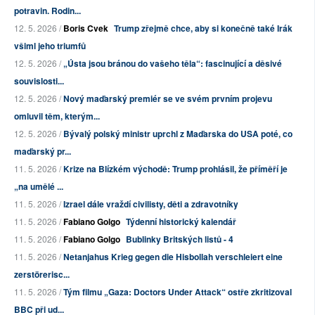
potravin. Rodin...
12. 5. 2026 /
Boris Cvek
Trump zřejmě chce, aby si konečně také Irák
všiml jeho triumfů
12. 5. 2026 /
„Ústa jsou bránou do vašeho těla“: fascinující a děsivé
souvislosti...
12. 5. 2026 /
Nový maďarský premiér se ve svém prvním projevu
omluvil těm, kterým...
12. 5. 2026 /
Bývalý polský ministr uprchl z Maďarska do USA poté, co
maďarský pr...
11. 5. 2026 /
Krize na Blízkém východě: Trump prohlásil, že příměří je
„na umělé ...
11. 5. 2026 /
Izrael dále vraždí civilisty, děti a zdravotníky
11. 5. 2026 /
Fabiano Golgo
Týdenní historický kalendář
11. 5. 2026 /
Fabiano Golgo
Bublinky Britských listů - 4
11. 5. 2026 /
Netanjahus Krieg gegen die Hisbollah verschleiert eine
zerstörerisc...
11. 5. 2026 /
Tým filmu „Gaza: Doctors Under Attack“ ostře zkritizoval
BBC při ud...