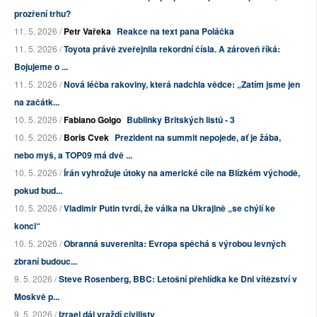
prozření trhu?
11. 5. 2026 /
Petr Vařeka
Reakce na text pana Poláčka
11. 5. 2026 /
Toyota právě zveřejnila rekordní čísla. A zároveň říká:
Bojujeme o ...
11. 5. 2026 /
Nová léčba rakoviny, která nadchla vědce: „Zatím jsme jen
na začátk...
10. 5. 2026 /
Fabiano Golgo
Bublinky Britských listů - 3
10. 5. 2026 /
Boris Cvek
Prezident na summit nepojede, ať je žába,
nebo myš, a TOP09 má dvě ...
10. 5. 2026 /
Írán vyhrožuje útoky na americké cíle na Blízkém východě,
pokud bud...
10. 5. 2026 /
Vladimir Putin tvrdí, že válka na Ukrajině „se chýlí ke
konci“
10. 5. 2026 /
Obranná suverenita: Evropa spěchá s výrobou levných
zbraní budouc...
9. 5. 2026 /
Steve Rosenberg, BBC: Letošní přehlídka ke Dni vítězství v
Moskvě p...
9. 5. 2026 /
Izrael dál vraždí civilisty