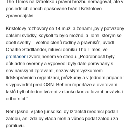
The Times na izraelskou právní hrozbu nereagoval, ale v
posledních dnech opakovaně bránil Kristofovo
zpravodajství.
Kristofovy rozhovory se 14 muži a ženami „byly potvrzeny
dalšími svědky, kdykoli to bylo možné, a lidmi, kterým se
oběti svěřily – včetně členů rodiny a právníků“, uvedl
Charlie Stadtlander, mluvčí deníku The Times, ve
prohlášení
zveřejněném ve středu. „Podrobnosti byly
důkladně ověřeny a výpovědi byly dále porovnány s
novinářskými zprávami, nezávislým výzkumem
lidskoprávních organizací, průzkumy a v jednom případě i
s výpověďmi před OSN. Během reportáže a ověřování
faktů byli ohledně tvrzení v článku konzultováni nezávislí
odborníci.“
Není jasné, v jaké jurisdikci by izraelští úředníci podali
žalobu, ani zda by vláda mohla vůbec podat žalobu za
pomluvu.