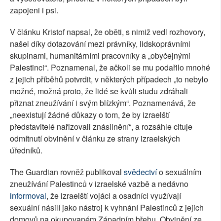
zapojeni i psi.
V článku Kristof napsal, že oběti, s nimiž vedl rozhovory,
našel díky dotazování mezi právníky, lidskoprávními
skupinami, humanitárními pracovníky a „obyčejnými
Palestinci“. Poznamenal, že ačkoli se mu podařilo mnohé
z jejich příběhů potvrdit, v některých případech „to nebylo
možné, možná proto, že lidé se kvůli studu zdráhali
přiznat zneužívání i svým blízkým“. Poznamenává, že
„neexistují žádné důkazy o tom, že by izraelští
představitelé nařizovali znásilnění“, a rozsáhle cituje
odmítnutí obvinění v článku ze strany izraelských
úředníků.
The Guardian rovněž publikoval
svědectví
o sexuálním
zneužívání Palestinců v izraelské vazbě a nedávno
informoval
, že izraelští vojáci a osadníci využívají
sexuální násilí jako nástroj k vyhnání Palestinců z jejich
domovů na okupovaném Západním břehu. Obvinění ze