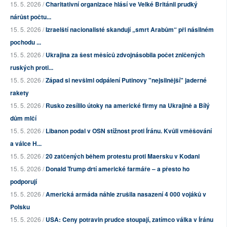
15. 5. 2026 /
Charitativní organizace hlásí ve Velké Británii prudký
nárůst počtu...
15. 5. 2026 /
Izraelští nacionalisté skandují „smrt Arabům“ při násilném
pochodu ...
15. 5. 2026 /
Ukrajina za šest měsíců zdvojnásobila počet zničených
ruských proti...
15. 5. 2026 /
Západ si nevšiml odpálení Putinovy "nejsilnější" jaderné
rakety
15. 5. 2026 /
Rusko zesílilo útoky na americké firmy na Ukrajině a Bílý
dům mlčí
15. 5. 2026 /
Libanon podal v OSN stížnost proti Íránu. Kvůli vměšování
a válce H...
15. 5. 2026 /
20 zatčených během protestu proti Maersku v Kodani
15. 5. 2026 /
Donald Trump drtí americké farmáře – a přesto ho
podporují
15. 5. 2026 /
Americká armáda náhle zrušila nasazení 4 000 vojáků v
Polsku
15. 5. 2026 /
USA: Ceny potravin prudce stoupají, zatímco válka v Íránu