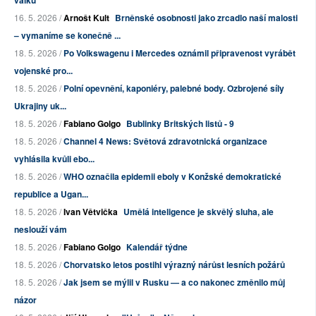
válku
16. 5. 2026 /
Arnošt Kult
Brněnské osobnosti jako zrcadlo naší malosti
– vymaníme se konečně ...
18. 5. 2026 /
Po Volkswagenu i Mercedes oznámil připravenost vyrábět
vojenské pro...
18. 5. 2026 /
Polní opevnění, kaponiéry, palebné body. Ozbrojené síly
Ukrajiny uk...
18. 5. 2026 /
Fabiano Golgo
Bublinky Britských listů - 9
18. 5. 2026 /
Channel 4 News: Světová zdravotnická organizace
vyhlásila kvůli ebo...
18. 5. 2026 /
WHO označila epidemii eboly v Konžské demokratické
republice a Ugan...
18. 5. 2026 /
Ivan Větvička
Umělá inteligence je skvělý sluha, ale
neslouží vám
18. 5. 2026 /
Fabiano Golgo
Kalendář týdne
18. 5. 2026 /
Chorvatsko letos postihl výrazný nárůst lesních požárů
18. 5. 2026 /
Jak jsem se mýlil v Rusku — a co nakonec změnilo můj
názor