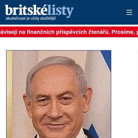
ávisejí na finančních příspěvcích čtenářů. Prosíme, př
PŘIHLÁSIT
AKTUÁLNÍ VYDÁNÍ
ARCHIV
ROZHOVORY
TÉMATA
NEJČTENĚJŠÍ ZA 7 DNÍ
AUTOŘI
PŘÍSPĚVKY NA PROVOZ