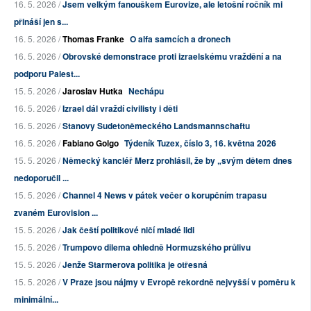
16. 5. 2026 /
Jsem velkým fanouškem Eurovize, ale letošní ročník mi
přináší jen s...
16. 5. 2026 /
Thomas Franke
O alfa samcích a dronech
16. 5. 2026 /
Obrovské demonstrace proti izraelskému vraždění a na
podporu Palest...
15. 5. 2026 /
Jaroslav Hutka
Nechápu
16. 5. 2026 /
Izrael dál vraždí civilisty i děti
16. 5. 2026 /
Stanovy Sudetoněmeckého Landsmannschaftu
16. 5. 2026 /
Fabiano Golgo
Týdeník Tuzex, číslo 3, 16. května 2026
15. 5. 2026 /
Německý kancléř Merz prohlásil, že by „svým dětem dnes
nedoporučil ...
15. 5. 2026 /
Channel 4 News v pátek večer o korupčním trapasu
zvaném Eurovision ...
15. 5. 2026 /
Jak čeští politikové ničí mladé lidi
15. 5. 2026 /
Trumpovo dilema ohledně Hormuzského průlivu
15. 5. 2026 /
Jenže Starmerova politika je otřesná
15. 5. 2026 /
V Praze jsou nájmy v Evropě rekordně nejvyšší v poměru k
minimální...