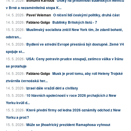
14. 5. 2026 /
Bohumil Kartous
Útoky na přítomnost sudetských Němců
v Brně a nezaměnitelná stopa K...
14. 5. 2026 /
Pavel Veleman
O ničení lidí českými politiky, druhá část
14. 5. 2026 /
Fabiano Golgo
Bublinky Britských listů - 7
15. 5. 2026 /
Muslimský socialista zničil New York tím, že zdanil bohaté,
odstran...
14. 5. 2026 /
Bydlení ve střední Evropě přestává být dostupné. Země V4
spojuje st...
15. 5. 2026 /
USA: Ceny potravin prudce stoupají, zatímco válka v Íránu
se protahuje
14. 5. 2026 /
Fabiano Golgo
Musk je proti tomu, aby roli Heleny Trojské
ztvárnila černošská her...
14. 5. 2026 /
Izrael dále vraždí děti a civilisty
15. 5. 2026 /
10 hlavních společností v roce 2026 prchajících z New
Yorku kvůli d...
15. 5. 2026 /
Které přední firmy od ledna 2026 oznámily odchod z New
Yorku a proč?
15. 5. 2026 /
Může se jihoafrický prezident Ramaphosa vyhnout