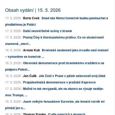
Obsah vydání | 15. 5. 2026
17. 5. 2026 /
Boris Cvek
Snad nás Němci konečně budou poslouchat a
předběhnou je Poláci
17. 5. 2026 /
Další neuvěřitelné scény z Izraele
17. 5. 2026 /
Postoj Číny k Hormuzskému průlivu: Co ve skutečnosti
znamená „otevř...
16. 5. 2026 /
Arnošt Kult
Brněnské osobnosti jako zrcadlo naší malosti
– vymaníme se konečně ...
16. 5. 2026 /
Obrovské demonstrace proti izraelskému vraždění a na
podporu Palest...
16. 5. 2026 /
Jan Čulík
Jak Češi v Praze v pátek oslavovali svůj útlak
17. 5. 2026 /
Propalestinská demonstrace v pražské Kaprovce
17. 5. 2026 /
Možná to tak nevypadá, ale na obzoru se rýsuje naděje:
moc Trumpa, ...
16. 5. 2026 /
Jsem velkým fanouškem Eurovize, ale letošní ročník mi
přináší jen s...
16. 5. 2026 /
Thomas Franke
O alfa samcích a dronech