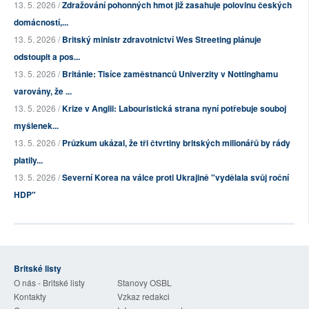
13. 5. 2026 /
Zdražování pohonných hmot již zasahuje polovinu českých
domácností,...
13. 5. 2026 /
Britský ministr zdravotnictví Wes Streeting plánuje
odstoupit a pos...
13. 5. 2026 /
Británie: Tisíce zaměstnanců Univerzity v Nottinghamu
varovány, že ...
13. 5. 2026 /
Krize v Anglii: Labouristická strana nyní potřebuje souboj
myšlenek...
13. 5. 2026 /
Průzkum ukázal, že tři čtvrtiny britských milionářů by rády
platily...
13. 5. 2026 /
Severní Korea na válce proti Ukrajině "vydělala svůj roční
HDP"
Britské listy
O nás - Britské listy
Stanovy OSBL
Kontakty
Vzkaz redakci