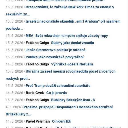
15. 5. 2026 /
Izrael oznámil, že zažaluje New York Times za článek o
sexuálním zn...
15. 5. 2026 /
Izraelští nacionalisté skandují „smrt Arabům“ při násilném
pochodu ...
15. 5. 2026 /
MEA: Svět rekordním tempem snižuje zásoby ropy
15. 5. 2026 /
Fabiano Golgo
Sudety jako české zrcadlo
15. 5. 2026 /
Jenže Starmerova politika je otřesná
15. 5. 2026 /
Politika jako novinářské povyražení
14. 5. 2026 /
Fabiano Golgo
Výhrůžka Josefa Nerušila
15. 5. 2026 /
Ukrajina za šest měsíců zdvojnásobila počet zničených
ruských proti...
15. 5. 2026 /
Proč Trump dováží zahraniční autoritáře
14. 5. 2026 /
Boris Cvek
Co je pravda
15. 5. 2026 /
Fabiano Golgo
Bublinky Britských listů - 8
4. 5. 2026 /
Prosíme, přispějte! Hospodaření Občanského sdružení
Britské listy z...
14. 5. 2026 /
Pavel Veleman
O ničení lidí