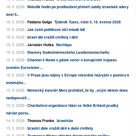
16. 5. 2026 /
Několik hodin po prodloužení příměří zabily izraelské údery
šest li...
16. 5. 2026 /
Fabiano Golgo
Týdeník Tuzex, číslo 3, 16. května 2026
15. 5. 2026 /
Jak čeští politikové ničí mladé lidi
16. 5. 2026 /
Izrael dál vraždí civilisty i děti
15. 5. 2026 /
Jaroslav Hutka
Nechápu
16. 5. 2026 /
Stanovy Sudetoněmeckého Landsmannschaftu
15. 5. 2026 /
Channel 4 News v pátek večer o korupčním trapasu
zvaném Eurovision ...
15. 5. 2026 /
V Praze jsou nájmy v Evropě rekordně nejvyšší v poměru k
minimální...
15. 5. 2026 /
Německý kancléř Merz prohlásil, že by „svým dětem dnes
nedoporučil ...
15. 5. 2026 /
Charitativní organizace hlásí ve Velké Británii prudký
nárůst počtu...
14. 5. 2026 /
Thomas Franke
Izraelvize
15. 5. 2026 /
Izraelci dále vraždí děti a další civilisty
15. 5. 2026 /
Trumpovo dilema ohledně Hormuzského průlivu