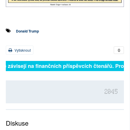
Donald Trump
0
Vytisknout
lně závisejí na finančních příspěvcích čtenářů. Prosím
2045
Diskuse