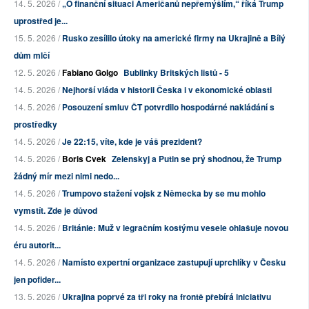
14. 5. 2026 /
„O finanční situaci Američanů nepřemýšlím,“ říká Trump
uprostřed je...
15. 5. 2026 /
Rusko zesílilo útoky na americké firmy na Ukrajině a Bílý
dům mlčí
12. 5. 2026 /
Fabiano Golgo
Bublinky Britských listů - 5
14. 5. 2026 /
Nejhorší vláda v historii Česka i v ekonomické oblasti
14. 5. 2026 /
Posouzení smluv ČT potvrdilo hospodárné nakládání s
prostředky
14. 5. 2026 /
Je 22:15, víte, kde je váš prezident?
14. 5. 2026 /
Boris Cvek
Zelenskyj a Putin se prý shodnou, že Trump
žádný mír mezi nimi nedo...
14. 5. 2026 /
Trumpovo stažení vojsk z Německa by se mu mohlo
vymstít. Zde je důvod
14. 5. 2026 /
Británie: Muž v legračním kostýmu vesele ohlašuje novou
éru autorit...
14. 5. 2026 /
Namísto expertní organizace zastupují uprchlíky v Česku
jen pofider...
13. 5. 2026 /
Ukrajina poprvé za tři roky na frontě přebírá iniciativu