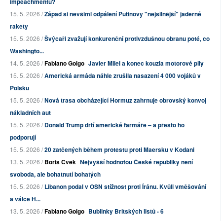
impeachmentu?
15. 5. 2026 /
Západ si nevšiml odpálení Putinovy "nejsilnější" jaderné
rakety
15. 5. 2026 /
Švýcaři zvažují konkurenční protivzdušnou obranu poté, co
Washingto...
14. 5. 2026 /
Fabiano Golgo
Javier Milei a konec kouzla motorové pily
15. 5. 2026 /
Americká armáda náhle zrušila nasazení 4 000 vojáků v
Polsku
15. 5. 2026 /
Nová trasa obcházející Hormuz zahrnuje obrovský konvoj
nákladních aut
15. 5. 2026 /
Donald Trump drtí americké farmáře – a přesto ho
podporují
15. 5. 2026 /
20 zatčených během protestu proti Maersku v Kodani
13. 5. 2026 /
Boris Cvek
Nejvyšší hodnotou České republiky není
svoboda, ale bohatnutí bohatých
15. 5. 2026 /
Libanon podal v OSN stížnost proti Íránu. Kvůli vměšování
a válce H...
13. 5. 2026 /
Fabiano Golgo
Bublinky Britských listů - 6