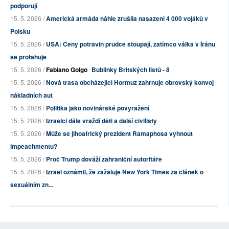
podporují
15. 5. 2026 /
Americká armáda náhle zrušila nasazení 4 000 vojáků v
Polsku
15. 5. 2026 /
USA: Ceny potravin prudce stoupají, zatímco válka v Íránu
se protahuje
15. 5. 2026 /
Fabiano Golgo
Bublinky Britských listů - 8
15. 5. 2026 /
Nová trasa obcházející Hormuz zahrnuje obrovský konvoj
nákladních aut
15. 5. 2026 /
Politika jako novinářské povyražení
15. 5. 2026 /
Izraelci dále vraždí děti a další civilisty
15. 5. 2026 /
Může se jihoafrický prezident Ramaphosa vyhnout
impeachmentu?
15. 5. 2026 /
Proč Trump dováží zahraniční autoritáře
15. 5. 2026 /
Izrael oznámil, že zažaluje New York Times za článek o
sexuálním zn...