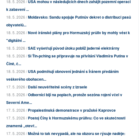
18. 5. 2026 /
USA mohou v následujících dnech zahájit pozemní operaci
k zabavení ...
18. 5. 2026 /
Moldavsko: Sandu spojuje Putinův dekret o distribuci pasů
obyvatelů...
18. 5. 2026 /
Nové íránské plány pro Hormuzský průliv by mohly vést k
"digitální ...
18. 5. 2026 /
SAE vyšetřují původ útoku poblíž jaderné elektrárny
18. 5. 2026 /
Si Ťin-pching se připravuje na přivítání Vladimíra Putina v
Číně, č...
18. 5. 2026 /
USA podmiňují obnovení jednání s Íránem předáním
veškerého obohacen...
17. 5. 2026 /
Další neuvěřitelné scény z Izraele
18. 5. 2026 /
Odborníci bijí na poplach, protože sezóna rojení včel v
Severní Ame...
17. 5. 2026 /
Propalestinská demonstrace v pražské Kaprovce
17. 5. 2026 /
Postoj Číny k Hormuzskému průlivu: Co ve skutečnosti
znamená „otevř...
17. 5. 2026 /
Možná to tak nevypadá, ale na obzoru se rýsuje naděje: