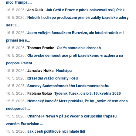
moc Trumpa, ...
16. 5. 2026 /
Jan Čulík
Jak Češi v Praze v pátek oslavovali svůj útlak
16. 5. 2026 /
Několik hodin po prodloužení příměří zabily izraelské údery
šest li...
16. 5. 2026 /
Jsem velkým fanouškem Eurovize, ale letošní ročník mi
přináší jen s...
16. 5. 2026 /
Thomas Franke
O alfa samcích a dronech
16. 5. 2026 /
Obrovské demonstrace proti izraelskému vraždění a na
podporu Palest...
15. 5. 2026 /
Jaroslav Hutka
Nechápu
16. 5. 2026 /
Izrael dál vraždí civilisty i děti
16. 5. 2026 /
Stanovy Sudetoněmeckého Landsmannschaftu
16. 5. 2026 /
Fabiano Golgo
Týdeník Tuzex, číslo 3, 16. května 2026
15. 5. 2026 /
Německý kancléř Merz prohlásil, že by „svým dětem dnes
nedoporučil ...
15. 5. 2026 /
Channel 4 News v pátek večer o korupčním trapasu
zvaném Eurovision ...
15. 5. 2026 /
Jak čeští politikové ničí mladé lidi