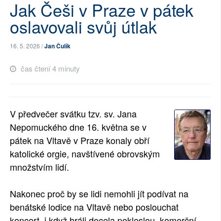
Jak Češi v Praze v pátek
SOCIÁLNÍ SÍTĚ
oslavovali svůj útlak
RUBRIKY
16. 5. 2026 /
Jan Čulík
PLNÁ VERZE STRÁNEK
čas čtení 4 minuty
V předvečer svátku tzv. sv. Jana
Nepomuckého dne 16. května se v
pátek na Vltavě v Praze konaly obří
katolické orgie, navštívené obrovským
množstvím lidí.
Nakonec proč by se lidi nemohli jít podívat na
benátské lodice na Vltavě nebo poslouchat
koncert, i když hráli docela pokleslou, komerční