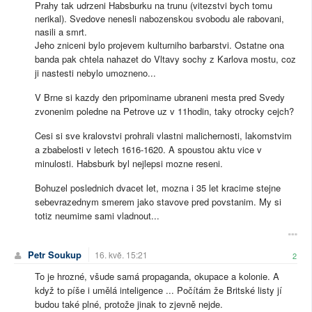
Prahy tak udrzeni Habsburku na trunu (vitezstvi bych tomu
nerikal). Svedove nenesli nabozenskou svobodu ale rabovani,
nasili a smrt.
Jeho zniceni bylo projevem kulturniho barbarstvi. Ostatne ona
banda pak chtela nahazet do Vltavy sochy z Karlova mostu, coz
ji nastesti nebylo umozneno...
V Brne si kazdy den pripominame ubraneni mesta pred Svedy
zvonenim poledne na Petrove uz v 11hodin, taky otrocky cejch?
Cesi si sve kralovstvi prohrali vlastni malichernosti, lakomstvim
a zbabelosti v letech 1616-1620. A spoustou aktu vice v
minulosti. Habsburk byl nejlepsi mozne reseni.
Bohuzel poslednich dvacet let, mozna i 35 let kracime stejne
sebevrazednym smerem jako stavove pred povstanim. My si
totiz neumime sami vladnout...
Petr Soukup
16. kvě. 15:21
2
To je hrozné, všude samá propaganda, okupace a kolonie. A
když to píše i umělá inteligence ... Počítám že Britské listy jí
budou také plné, protože jinak to zjevně nejde.