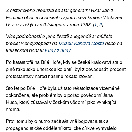
Z historického hlediska se stal generální vikář Jan z
Pomuku obětí mocenského sporu mezi králem Václavem
IV. a pražským arcibiskupem v roce 1393.
[
1
,
2
]
Více podrobností o jeho životě a legendě si můžete
přečíst v encyklopedii na
Muzeu Karlova Mostu
nebo na
turistickém portálu
Kudy z nudy
.
Po katastrofě na Bílé Hoře, kdy se české království stalo
plně rakousko-uherskou kolonií, byl z devadesáti procent
protestantský národ násilně rekatolizován.
Sto let po Bílé Hoře byla už tato rekatolizace víceméně
dokončena, ale problém bylo pořád povědomí Jana
Husa, který zůstával v českém vědomí jako vynikající
hrdina.
Proti tomu bylo nutno začít aktivně bojovat a tak si
propagandistické oddělení katolické církve vymyslelo