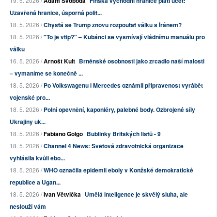
19. 5. 2026 /
Adam Svoboda
Finská východní hranice platí účet:
Uzavřená hranice, úsporná polit...
18. 5. 2026 /
Chystá se Trump znovu rozpoutat válku s Íránem?
18. 5. 2026 /
"To je vtip?" – Kubánci se vysmívají vládnímu manuálu pro
válku
16. 5. 2026 /
Arnošt Kult
Brněnské osobnosti jako zrcadlo naší malosti
– vymaníme se konečně ...
18. 5. 2026 /
Po Volkswagenu i Mercedes oznámil připravenost vyrábět
vojenské pro...
18. 5. 2026 /
Polní opevnění, kaponiéry, palebné body. Ozbrojené síly
Ukrajiny uk...
18. 5. 2026 /
Fabiano Golgo
Bublinky Britských listů - 9
18. 5. 2026 /
Channel 4 News: Světová zdravotnická organizace
vyhlásila kvůli ebo...
18. 5. 2026 /
WHO označila epidemii eboly v Konžské demokratické
republice a Ugan...
18. 5. 2026 /
Ivan Větvička
Umělá inteligence je skvělý sluha, ale
neslouží vám