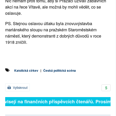
Nic nemám proti tomu, aby si Pražáci užívali zábavních
akcí na řece Vltavě, ale možná by mohli vědět, co se
oslavuje.
PS. Stejnou oslavou útlaku byla znovuvýstavba
mariánského sloupu na pražském Staroměstském
náměstí, který demonstranti z dobrých důvodů v roce
1918 zničili.
Katolická církev
|
Česká politická scéna
5
Vytisknout
závisejí na finančních příspěvcích čtenářů. Prosíme, p