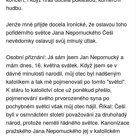
hudbu.
Jenže mně přijde docela ironické, že oslavou toho
pofidérního světce Jana Nepomuckého Češi
nevědomky oslavují svůj minulý útlak.
Osobní přiznání: Já sám jsem Jan Nepomucký a
mám dnes, 16. května svátek. Když jsem se v
dávné minulosti narodil, můj otec byl nadšeným
katolíkem a tak mě pojmenovali po tomto "světci".
K stáru to katolictví otce už poněkud přešlo,
pojmenování svého prvorozeného syna po
pochybném světci však můj otec hájil. Říkal: Češi
byli v osmnáctém století považováni za druhořadý
národ, protože neměli řádného světce. Kanonizace
pražského Jana Nepomuckého jej v katolickém