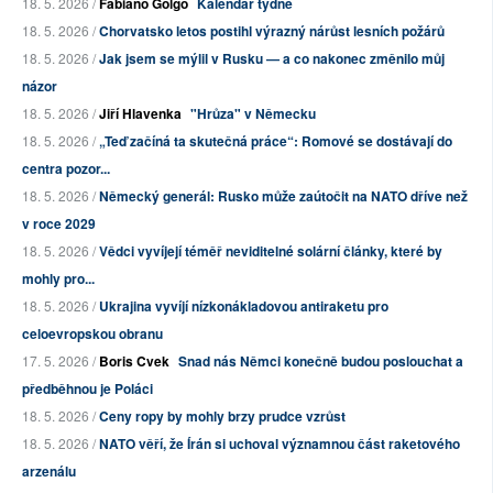
18. 5. 2026 /
Fabiano Golgo
Kalendář týdne
18. 5. 2026 /
Chorvatsko letos postihl výrazný nárůst lesních požárů
18. 5. 2026 /
Jak jsem se mýlil v Rusku — a co nakonec změnilo můj
názor
18. 5. 2026 /
Jiří Hlavenka
"Hrůza" v Německu
18. 5. 2026 /
„Teď začíná ta skutečná práce“: Romové se dostávají do
centra pozor...
18. 5. 2026 /
Německý generál: Rusko může zaútočit na NATO dříve než
v roce 2029
18. 5. 2026 /
Vědci vyvíjejí téměř neviditelné solární články, které by
mohly pro...
18. 5. 2026 /
Ukrajina vyvíjí nízkonákladovou antiraketu pro
celoevropskou obranu
17. 5. 2026 /
Boris Cvek
Snad nás Němci konečně budou poslouchat a
předběhnou je Poláci
18. 5. 2026 /
Ceny ropy by mohly brzy prudce vzrůst
18. 5. 2026 /
NATO věří, že Írán si uchoval významnou část raketového
arzenálu