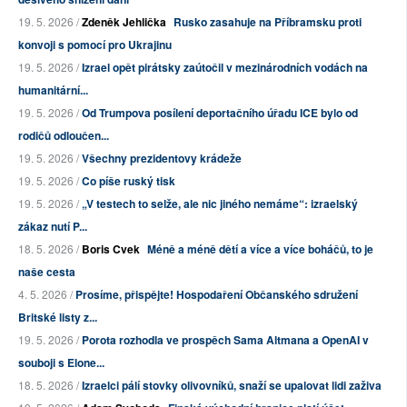
19. 5. 2026 /
Zdeněk Jehlička
Rusko zasahuje na Příbramsku proti
konvoji s pomocí pro Ukrajinu
19. 5. 2026 /
Izrael opět pirátsky zaútočil v mezinárodních vodách na
humanitární...
19. 5. 2026 /
Od Trumpova posílení deportačního úřadu ICE bylo od
rodičů odloučen...
19. 5. 2026 /
Všechny prezidentovy krádeže
19. 5. 2026 /
Co píše ruský tisk
19. 5. 2026 /
„V testech to selže, ale nic jiného nemáme“: izraelský
zákaz nutí P...
18. 5. 2026 /
Boris Cvek
Méně a méně dětí a více a více boháčů, to je
naše cesta
4. 5. 2026 /
Prosíme, přispějte! Hospodaření Občanského sdružení
Britské listy z...
19. 5. 2026 /
Porota rozhodla ve prospěch Sama Altmana a OpenAI v
souboji s Elone...
18. 5. 2026 /
Izraelci pálí stovky olivovníků, snaží se upalovat lidi zaživa