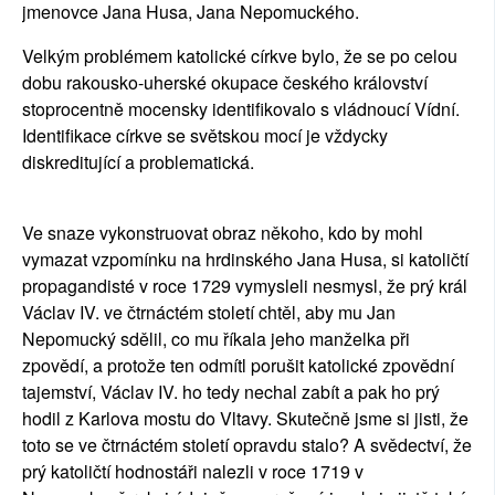
jmenovce Jana Husa, Jana Nepomuckého.
Velkým problémem katolické církve bylo, že se po celou
dobu rakousko-uherské okupace českého království
stoprocentně mocensky identifikovalo s vládnoucí Vídní.
Identifikace církve se světskou mocí je vždycky
diskreditující a problematická.
Ve snaze vykonstruovat obraz někoho, kdo by mohl
vymazat vzpomínku na hrdinského Jana Husa, si katoličtí
propagandisté v roce 1729 vymysleli nesmysl, že prý král
Václav IV. ve čtrnáctém století chtěl, aby mu Jan
Nepomucký sdělil, co mu říkala jeho manželka při
zpovědí, a protože ten odmítl porušit katolické zpovědní
tajemství, Václav IV. ho tedy nechal zabít a pak ho prý
hodil z Karlova mostu do Vltavy. Skutečně jsme si jisti, že
toto se ve čtrnáctém století opravdu stalo? A svědectví, že
prý katoličtí hodnostáři nalezli v roce 1719 v