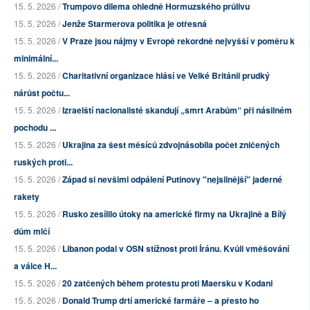
15. 5. 2026 /
Trumpovo dilema ohledně Hormuzského průlivu
15. 5. 2026 /
Jenže Starmerova politika je otřesná
15. 5. 2026 /
V Praze jsou nájmy v Evropě rekordně nejvyšší v poměru k
minimální...
15. 5. 2026 /
Charitativní organizace hlásí ve Velké Británii prudký
nárůst počtu...
15. 5. 2026 /
Izraelští nacionalisté skandují „smrt Arabům“ při násilném
pochodu ...
15. 5. 2026 /
Ukrajina za šest měsíců zdvojnásobila počet zničených
ruských proti...
15. 5. 2026 /
Západ si nevšiml odpálení Putinovy "nejsilnější" jaderné
rakety
15. 5. 2026 /
Rusko zesílilo útoky na americké firmy na Ukrajině a Bílý
dům mlčí
15. 5. 2026 /
Libanon podal v OSN stížnost proti Íránu. Kvůli vměšování
a válce H...
15. 5. 2026 /
20 zatčených během protestu proti Maersku v Kodani
15. 5. 2026 /
Donald Trump drtí americké farmáře – a přesto ho