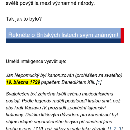
světě povýšila mezi významné národy.
Tak jak to bylo?
Umělá inteligence vysvětluje:
Jan Nepomucký byl kanonizován (prohlášen za svatého)
19. března 1729
papežem Benediktem XIII.
[
1
]
Svatořečen byl zejména kvůli svému mučednickému
postoji. Podle legendy raději podstoupil krutou smrt, než
aby králi Václavu IV. prozradil zpovědní tajemství
královny. Dalším klíčovým důvodem pro kanonizaci byl
objev údajně neporušeného jazyka při otevření jeho
hrobu v roce 1719, což církev uznala jako zázrak.
[
1
,
2
,
3
]