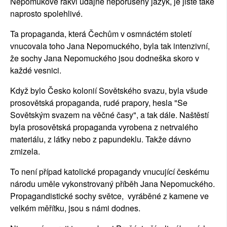
Nepomukově rakvi údajně neporušený jazyk, je jistě také
naprosto spolehlivé.
Ta propaganda, která Čechům v osmnáctém století
vnucovala toho Jana Nepomuckého, byla tak intenzivní,
že sochy Jana Nepomuckého jsou dodneška skoro v
každé vesnici.
Když bylo Česko kolonií Sovětského svazu, byla všude
prosovětská propaganda, rudé prapory, hesla "Se
Sovětským svazem na věčné časy", a tak dále. Naštěstí
byla prosovětská propaganda vyrobena z netrvalého
materiálu, z látky nebo z papundeklu. Takže dávno
zmizela.
To není případ katolické propagandy vnucující českému
národu uměle vykonstrovaný příběh Jana Nepomuckého.
Propagandistické sochy světce, vyráběné z kamene ve
velkém měřítku, jsou s námi dodnes.