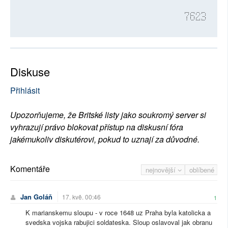
7623
Diskuse
Přihlásit
Upozorňujeme, že Britské listy jako soukromý server si
vyhrazují právo blokovat přístup na diskusní fóra
jakémukoliv diskutérovi, pokud to uznají za důvodné.
Komentáře
nejnovější
oblíbené
Jan Goláň
17. kvě. 00:46
1
K marianskemu sloupu - v roce 1648 uz Praha byla katolicka a
svedska vojska rabujici soldateska. Sloup oslavoval jak obranu