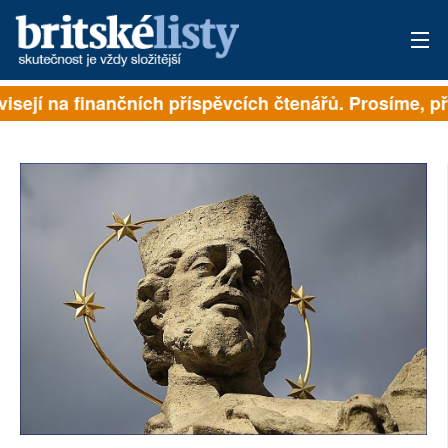
isejí na finančních příspěvcích čtenářů. Prosíme, přis
PŘIHLÁSIT
AKTUÁLNÍ VYDÁNÍ
ARCHIV
ROZHOVORY
TÉMATA
NEJČTENĚJŠÍ ZA 7 DNÍ
AUTOŘI
PŘÍSPĚVKY NA PROVOZ