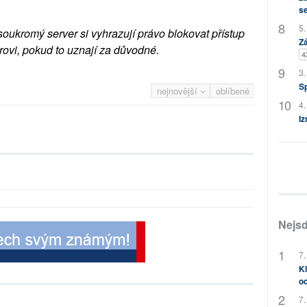
s
5.
soukromý server si vyhrazují právo blokovat přístup
Zá
rovi, pokud to uznají za důvodné.
4
3.
S
nejnovější
oblíbené
4.
Iz
Nejsd
7.
Kl
od
7.