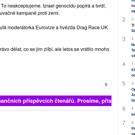
Dů
 To neakceptujeme. Izrael genocidu popírá a tvrdí,
tu
za
louvačné kampaně proti zemi.
2.
Tr
ufá moderátorka Eurovize a hvězda Drag Race UK
S
4.
No
vo dělat, co se jim zlíbí, ale letos se vrátilo mnoho
Te
vá
7.
Kl
od
4.
0
Op
Am
inančních příspěvcích čtenářů. Prosíme, přispějte. ➥
i
4.
In
2.
P
za