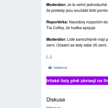
Moderátor:
Je to velmi jednoduché.
že protesty jsou součástí širší pom
Reportérka:
Navzdory rozporům do
Tia Coffey, že hudba spojuje.
Moderátor:
Lidé samozřejmě mají prá
zemí. Účastní se tedy stále 35 zemí.
(...)
Vytisknout
Britské listy plně závisejí na f
Diskuse