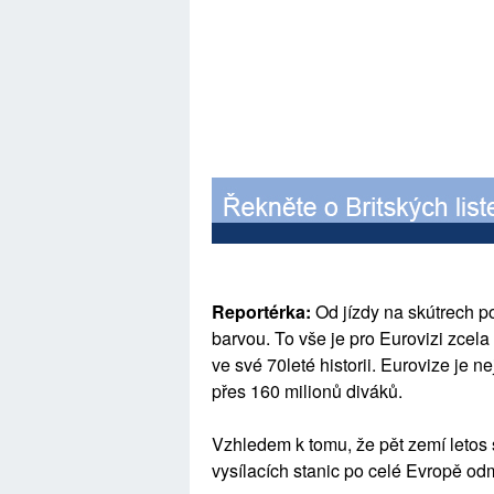
Reportérka:
Od jízdy na skútrech p
barvou. To vše je pro Eurovizi zcela 
ve své 70leté historii. Eurovize je n
přes 160 milionů diváků.
Vzhledem k tomu, že pět zemí letos s
vysílacích stanic po celé Evropě odm