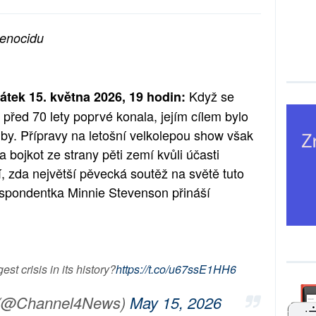
genocidu
Když se
tek 15. května 2026, 19 hodin:
před 70 lety poprvé konala, jejím cílem bylo
dby. Přípravy na letošní velkolepou show však
a bojkot ze strany pěti zemí kvůli účasti
í, zda největší pěvecká soutěž na světě tuto
respondentka Minnie Stevenson přináší
st crisis in its history?
https://t.co/u67ssE1HH6
 (@Channel4News)
May 15, 2026