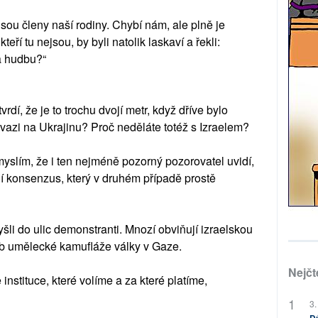
sou členy naší rodiny. Chybí nám, ale plně je
teří tu nejsou, by byli natolik laskaví a řekli:
a hudbu?“
tvrdí, že je to trochu dvojí metr, když dříve bylo
vazi na Ukrajinu? Proč neděláte totéž s Izraelem?
myslím, že i ten nejméně pozorný pozorovatel uvidí,
í konsenzus, který v druhém případě prostě
li do ulic demonstranti. Mnozí obviňují izraelskou
ob umělecké kamufláže války v Gaze.
Nejčt
nstituce, které volíme a za které platíme,
3.