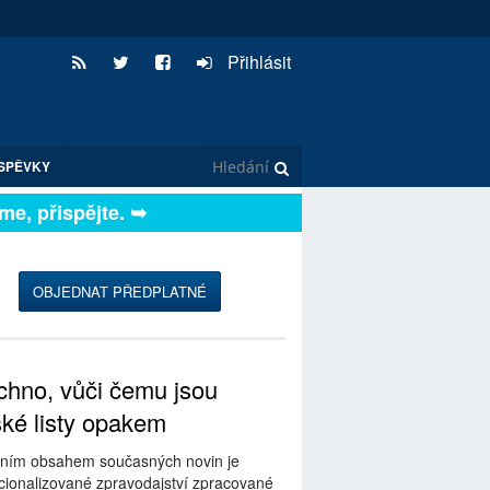
Přihlásit
SPĚVKY
, přispějte. ➥
OBJEDNAT PŘEDPLATNÉ
hno, vůči čemu jsou
ské listy opakem
ním obsahem současných novin je
ionalizované zpravodajství zpracované