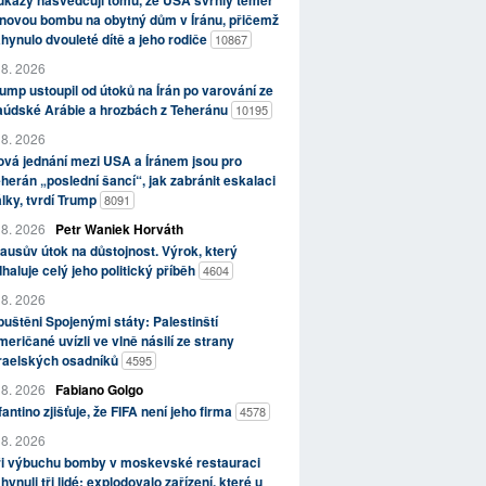
kazy nasvědčují tomu, že USA svrhly téměř
novou bombu na obytný dům v Íránu, přičemž
hynulo dvouleté dítě a jeho rodiče
10867
 8. 2026
ump ustoupil od útoků na Írán po varování ze
aúdské Arábie a hrozbách z Teheránu
10195
 8. 2026
vá jednání mezi USA a Íránem jsou pro
herán „poslední šancí“, jak zabránit eskalaci
lky, tvrdí Trump
8091
 8. 2026
Petr Waniek Horváth
ausův útok na důstojnost. Výrok, který
haluje celý jeho politický příběh
4604
 8. 2026
uštěni Spojenými státy: Palestinští
eričané uvízli ve vlně násilí ze strany
zraelských osadníků
4595
 8. 2026
Fabiano Golgo
fantino zjišťuje, že FIFA není jeho firma
4578
 8. 2026
ři výbuchu bomby v moskevské restauraci
hynuli tři lidé; explodovalo zařízení, které u