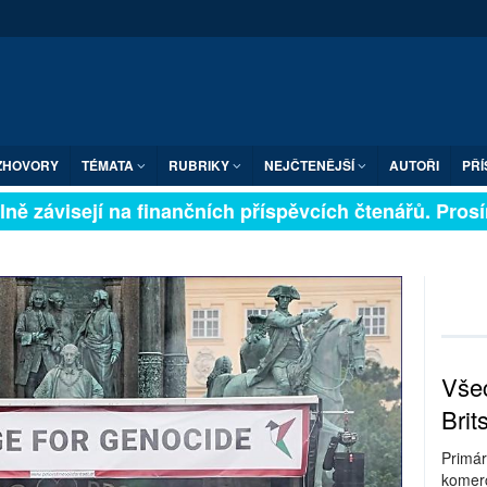
ZHOVORY
TÉMATA
RUBRIKY
NEJČTENĚJŠÍ
AUTOŘI
PŘÍ
ě závisejí na finančních příspěvcích čtenářů. Prosíme
Všec
Brit
Primár
komerc