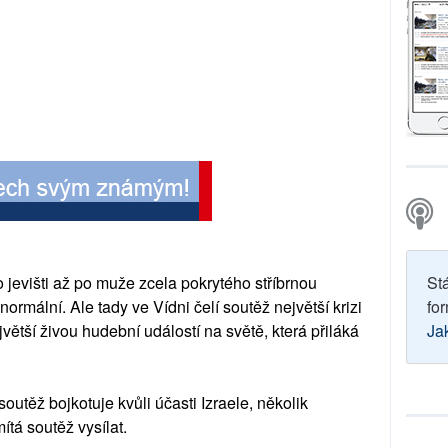
o jevišti až po muže zcela pokrytého stříbrnou
St
normální. Ale tady ve Vídni čelí soutěž největší krizi
for
ejvětší živou hudební událostí na světě, která přiláká
Ja
outěž bojkotuje kvůli účasti Izraele, několik
ítá soutěž vysílat.