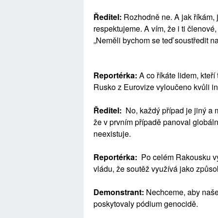
Ředitel:
Rozhodně ne. A jak říkám, j
respektujeme. A vím, že i ti členové, k
„Neměli bychom se teď soustředit n
Reportérka:
A co říkáte lidem, kteří 
Rusko z Eurovize vyloučeno kvůli in
Ředitel:
No, každý případ je jiný a 
že v prvním případě panoval globáln
neexistuje.
Reportérka:
Po celém Rakousku vyš
vládu, že soutěž využívá jako způs
Demonstrant:
Nechceme, aby naše i
poskytovaly pódium genocidě.