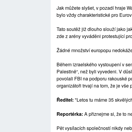
Jak můžete slyšet, v pozadí hraje Wa
bylo vždy charakteristické pro Eurov
Tato soutěž již dlouho slouží jako ja
zde z arény vyváděni protestující prot
Žádné množství europopu nedokáže 
Během izraelského vystoupení v sem
Palestině“, než byli vyvedeni. V dů
povolali FBI na podporu rakouské po
organizátoři trvají na tom, že je vše 
Ředitel:
"Letos tu máme 35 skvělých
Reportérka:
A přiznejme si, že to n
Pět vysílacích společností nikdy ne