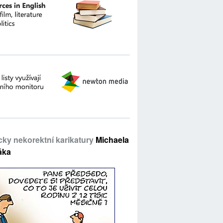
icky nekorektní karikatury
Michaela
áka