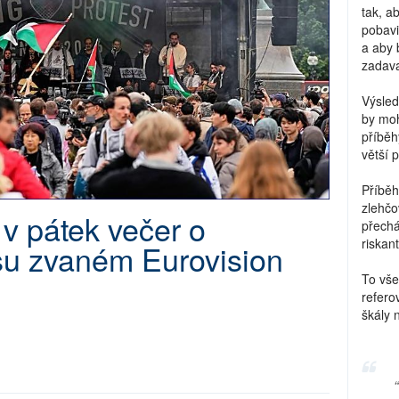
tak, a
pobavi
a aby 
zadava
Výsled
by moh
příběh
větší 
Příběh
zlehčo
v pátek večer o
přechá
riskant
su zvaném Eurovision
To vše
refero
škály 