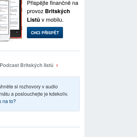
Přispějte finančně na
provoz
Britských
v mobilu.
Listů
CHCI PŘISPĚT
Podcast Britských listů
áhněte si rozhovory v audio
mátu a poslouchejte je kdekoliv.
k na to?