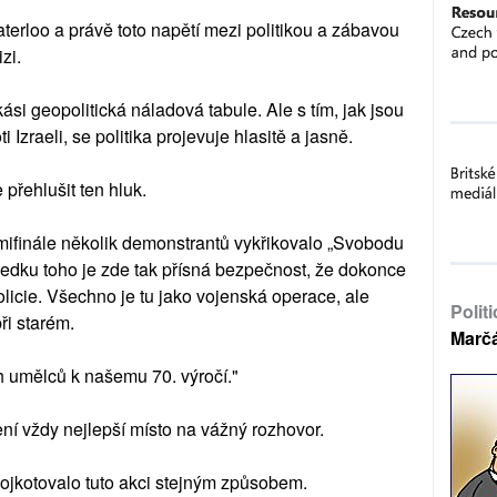
terloo a právě toto napětí mezi politikou a zábavou
izi.
kási geopolitická náladová tabule. Ale s tím, jak jsou
i Izraeli, se politika projevuje hlasitě a jasně.
přehlušit ten hluk.
ifinále několik demonstrantů vykřikovalo „Svobodu
sledku toho je zde tak přísná bezpečnost, že dokonce
licie. Všechno je tu jako vojenská operace, ale
Polit
při starém.
Marč
 umělců k našemu 70. výročí."
ení vždy nejlepší místo na vážný rozhovor.
bojkotovalo tuto akci stejným způsobem.