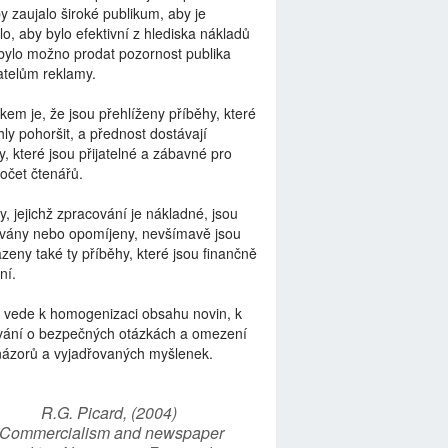
by zaujalo široké publikum, aby je
lo, aby bylo efektivní z hlediska nákladů
bylo možno prodat pozornost publika
telům reklamy.
kem je, že jsou přehlíženy příběhy, které
ly pohoršit, a přednost dostávají
y, které jsou přijatelné a zábavné pro
počet čtenářů.
y, jejichž zpracování je nákladné, jsou
vány nebo opomíjeny, nevšímavě jsou
zeny také ty příběhy, které jsou finančně
ní.
 vede k homogenizaci obsahu novin, k
vání o bezpečných otázkách a omezení
názorů a vyjadřovaných myšlenek.
R.G. Picard, (2004)
“Commercialism and newspaper