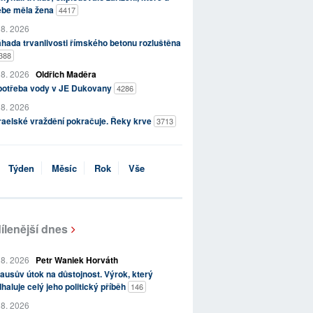
ebe měla žena
4417
 8. 2026
hada trvanlivosti římského betonu rozluštěna
388
 8. 2026
Oldřich Maděra
potřeba vody v JE Dukovany
4286
 8. 2026
raelské vraždění pokračuje. Řeky krve
3713
Týden
Měsíc
Rok
Vše
ílenější dnes
 8. 2026
Petr Waniek Horváth
ausův útok na důstojnost. Výrok, který
haluje celý jeho politický příběh
146
 8. 2026