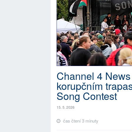
Channel 4 News 
korupčním trapa
Song Contest
15. 5. 2026
čas čtení 3 minuty