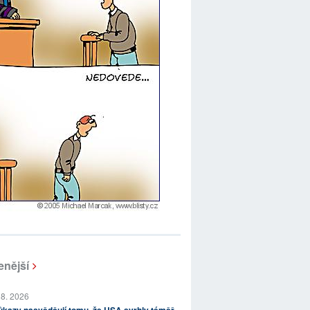
enější
 8. 2026