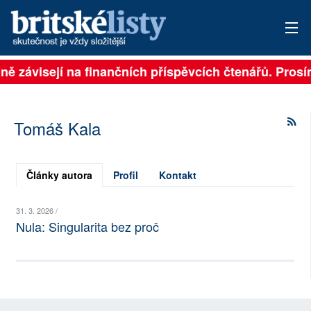
plně závisejí na finančních příspěvcích čtenářů. Prosí
PŘIHLÁSIT
AKTUÁLNÍ VYDÁNÍ
Tomáš Kala
ARCHIV
ROZHOVORY
Články autora
Profil
Kontakt
TÉMATA
31. 3. 2026 /
Nula: Singularita bez proč
NEJČTENĚJŠÍ ZA 7 DNÍ
AUTOŘI
PŘÍSPĚVKY NA PROVOZ