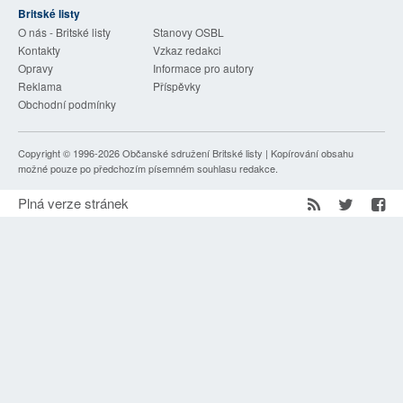
Britské listy
SOCIÁLNÍ SÍTĚ
O nás - Britské listy
Stanovy OSBL
Kontakty
Vzkaz redakci
RUBRIKY
Opravy
Informace pro autory
Reklama
Příspěvky
PLNÁ VERZE STRÁNEK
Obchodní podmínky
Copyright © 1996-2026
Občanské sdružení Britské listy
| Kopírování obsahu
možné pouze po předchozím písemném souhlasu redakce.
Plná verze stránek