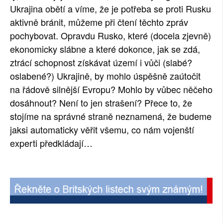
Ukrajina obětí a víme, že je potřeba se proti Rusku 
aktivně bránit, můžeme při čtení těchto zpráv 
pochybovat. Opravdu Rusko, které (docela zjevně) 
ekonomicky slábne a které dokonce, jak se zdá, 
ztrácí schopnost získávat území i vůči (slabé? 
oslabené?) Ukrajině, by mohlo úspěšně zaútočit 
na řádově silnější Evropu? Mohlo by vůbec něčeho 
dosáhnout? Není to jen strašení? Přece to, že 
stojíme na správné straně neznamená, že budeme 
jaksi automaticky věřit všemu, co nám vojenští 
experti předkládají…