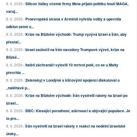
8. 6. 2026 /
Silicon Valley včetně firmy Meta přijalo politiku hnutí MAGA,
varuj...
8. 6. 2026 /
Proevropská strana v Arménii vyhrála volby a upevnila
odklon země o...
8. 6. 2026 /
Krize na Blízkém východě: Trump vyzývá Izrael a Írán, aby
přestal...
8. 6. 2026 /
Izrael zaútočil na Írán navzdory Trumpově výzvě, krize na
Blízké...
8. 6. 2026 /
Italští záchranáři vylovili 10 mrtvol poté, co se u Malty
převrhla ...
8. 6. 2026 /
Zelenskyj v Londýně s klíčovými spojenci diskutoval o
„naléhavé p...
8. 6. 2026 /
Krize na Blízkém východě: Írán vystřelil rakety na Izrael po
izrael...
8. 6. 2026 /
BBC: Klesající porodnost, stárnoucí a ubývající populace. Je
to pro...
8. 6. 2026 /
Írán vystřelil na Izrael rakety v reakci na nedělní izraelské
útoky...