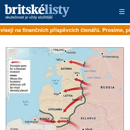
isejí na finančních příspěvcích čtenářů. Prosíme, přis
PŘIHLÁSIT
AKTUÁLNÍ VYDÁNÍ
ARCHIV
ROZHOVORY
TÉMATA
NEJČTENĚJŠÍ ZA 7 DNÍ
AUTOŘI
PŘÍSPĚVKY NA PROVOZ