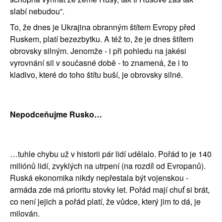
slabí nebudou”.
To, že dnes je Ukrajina obranným štítem Evropy před 
Ruskem, platí bezezbytku. A též to, že je dnes štítem 
obrovsky silným. Jenomže - i při pohledu na jakési 
vyrovnání sil v současné době - to znamená, že i to 
kladivo, které do toho štítu buší, je obrovsky silné.
Nepodceňujme Rusko…
…tuhle chybu už v historii pár lidí udělalo. Pořád to je 140 
miliónů lidí, zvyklých na utrpení (na rozdíl od Evropanů). 
Ruská ekonomika nikdy nepřestala být vojenskou - 
armáda zde má prioritu stovky let. Pořád mají chuť si brát, 
co není jejich a pořád platí, že vůdce, který jim to dá, je 
milován.