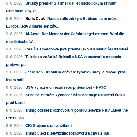
9. 6. 2026 /
Britský premiér Starmer dal technologickým firmám
ultimátum, aby za...
9. 6. 2026 /
Boris Cvek
Naše světlé zítřky s Babišem nám může
Evropa, tedy Albánie, jen záv...
9. 6. 2026 /
Al-Aqsa: Der Moment der Gefahr ist gekommen. Wird die
muslimische W...
9. 6. 2026 /
Čeští islamofobové jsou přesně jako islamističtí extremisté
9. 6. 2026 /
Ti, kdo se ve Velké Británii a USA zasazovali o svobodu
projevu, pr...
9. 6. 2026 /
Ještě se v Británii neobáváte tyranie? Tady je důvod, proč
byste měli
9. 6. 2026 /
USA výrazně omezují svou přítomnost v NATO
8. 6. 2026 /
Krize na Blízkém východě: Írán oznamuje ukončení útoků
proti Izraeli
8. 6. 2026 /
Trump odešel z rozhovoru v pořadu televize NBC „Meet the
Press“ po ...
8. 6. 2026 /
ČR: Stojíme s univerzitami
8. 6. 2026 /
Trump utekl z televizního rozhovoru a chystá puč