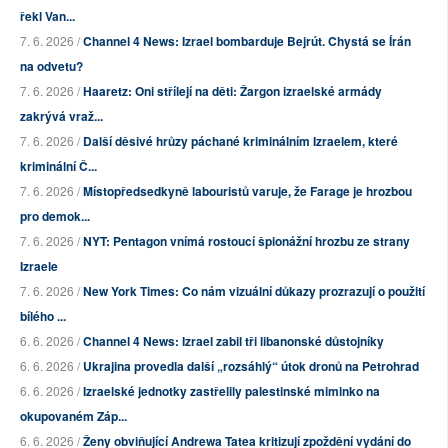
řekl Van...
7. 6. 2026 /
Channel 4 News: Izrael bombarduje Bejrút. Chystá se Írán
na odvetu?
7. 6. 2026 /
Haaretz: Oni střílejí na děti: Žargon izraelské armády
zakrývá vraž...
7. 6. 2026 /
Další děsivé hrůzy páchané kriminálním Izraelem, které
kriminální Č...
7. 6. 2026 /
Místopředsedkyně labouristů varuje, že Farage je hrozbou
pro demok...
7. 6. 2026 /
NYT: Pentagon vnímá rostoucí špionážní hrozbu ze strany
Izraele
7. 6. 2026 /
New York Times: Co nám vizuální důkazy prozrazují o použití
bílého ...
6. 6. 2026 /
Channel 4 News: Izrael zabil tři libanonské důstojníky
6. 6. 2026 /
Ukrajina provedla další „rozsáhlý“ útok dronů na Petrohrad
6. 6. 2026 /
Izraelské jednotky zastřelily palestinské miminko na
okupovaném Záp...
6. 6. 2026 /
Ženy obviňující Andrewa Tatea kritizují zpoždění vydání do