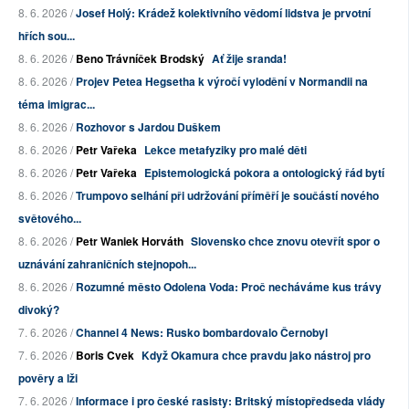
8. 6. 2026 /
Josef Holý: Krádež kolektivního vědomí lidstva je prvotní
hřích sou...
8. 6. 2026 /
Beno Trávníček Brodský
Ať žije sranda!
8. 6. 2026 /
Projev Petea Hegsetha k výročí vylodění v Normandii na
téma imigrac...
8. 6. 2026 /
Rozhovor s Jardou Duškem
8. 6. 2026 /
Petr Vařeka
Lekce metafyziky pro malé děti
8. 6. 2026 /
Petr Vařeka
Epistemologická pokora a ontologický řád bytí
8. 6. 2026 /
Trumpovo selhání při udržování příměří je součástí nového
světového...
8. 6. 2026 /
Petr Waniek Horváth
Slovensko chce znovu otevřít spor o
uznávání zahraničních stejnopoh...
8. 6. 2026 /
Rozumné město Odolena Voda: Proč necháváme kus trávy
divoký?
7. 6. 2026 /
Channel 4 News: Rusko bombardovalo Černobyl
7. 6. 2026 /
Boris Cvek
Když Okamura chce pravdu jako nástroj pro
pověry a lži
7. 6. 2026 /
Informace i pro české rasisty: Britský místopředseda vlády