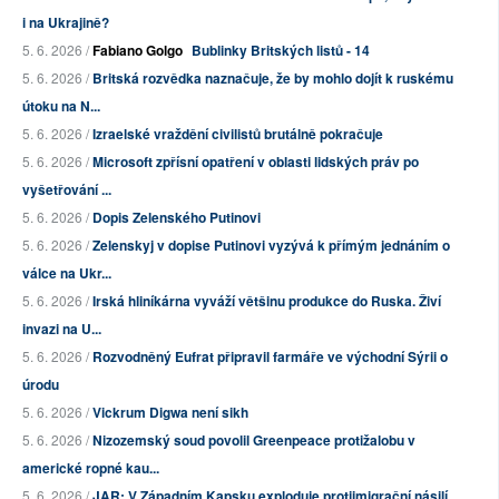
i na Ukrajině?
5. 6. 2026 /
Fabiano Golgo
Bublinky Britských listů - 14
5. 6. 2026 /
Britská rozvědka naznačuje, že by mohlo dojít k ruskému
útoku na N...
5. 6. 2026 /
Izraelské vraždění civilistů brutálně pokračuje
5. 6. 2026 /
Microsoft zpřísní opatření v oblasti lidských práv po
vyšetřování ...
5. 6. 2026 /
Dopis Zelenského Putinovi
5. 6. 2026 /
Zelenskyj v dopise Putinovi vyzývá k přímým jednáním o
válce na Ukr...
5. 6. 2026 /
Irská hliníkárna vyváží většinu produkce do Ruska. Živí
invazi na U...
5. 6. 2026 /
Rozvodněný Eufrat připravil farmáře ve východní Sýrii o
úrodu
5. 6. 2026 /
Vickrum Digwa není sikh
5. 6. 2026 /
Nizozemský soud povolil Greenpeace protižalobu v
americké ropné kau...
5. 6. 2026 /
JAR: V Západním Kapsku exploduje protiimigrační násilí