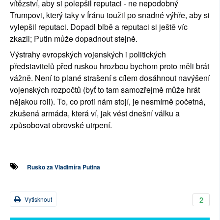
vítězství, aby si polepšil reputaci - ne nepodobný 
Trumpovi, který taky v Íránu toužil po snadné výhře, aby si 
vylepšil reputaci. Dopadl blbě a reputaci si ještě víc 
zkazil; Putin může dopadnout stejně.
Výstrahy evropských vojenských i politických 
představitelů před ruskou hrozbou bychom proto měli brát 
vážně. Není to plané strašení s cílem dosáhnout navýšení 
vojenských rozpočtů (byť to tam samozřejmě může hrát 
nějakou roli). To, co proti nám stojí, je nesmírně početná, 
zkušená armáda, která ví, jak vést dnešní válku a 
způsobovat obrovské utrpení. 
Rusko za Vladimíra Putina
2
Vytisknout