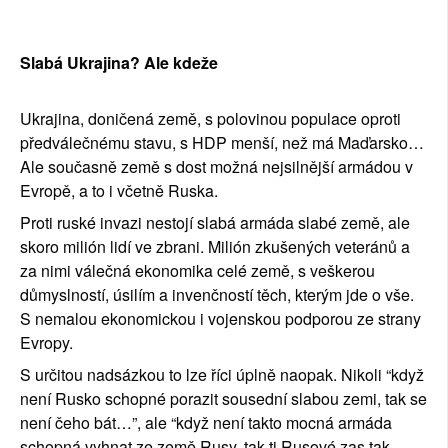
Slabá Ukrajina? Ale kdeže
Ukrajina, doničená země, s polovinou populace oproti 
předválečnému stavu, s HDP menší, než má Maďarsko… 
Ale současně země s dost možná nejsilnější armádou v 
Evropě, a to i včetně Ruska.
Proti ruské invazi nestojí slabá armáda slabé země, ale 
skoro milión lidí ve zbrani. Milión zkušených veteránů a 
za nimi válečná ekonomika celé země, s veškerou 
důmyslností, úsilím a invenčností těch, kterým jde o vše. 
S nemalou ekonomickou i vojenskou podporou ze strany 
Evropy.
S určitou nadsázkou to lze říci úplně naopak. Nikoli “když 
není Rusko schopné porazit sousední slabou zemi, tak se 
není čeho bát…”, ale “když není takto mocná armáda 
schopná vyhnat ze země Rusy, tak ti Rusové zas tak 