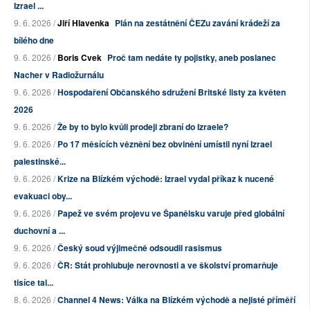
Izrael ...
9. 6. 2026 /
Jiří Hlavenka
Plán na zestátnění ČEZu zavání krádeží za
bílého dne
9. 6. 2026 /
Boris Cvek
Proč tam nedáte ty pojistky, aneb poslanec
Nacher v Radiožurnálu
9. 6. 2026 /
Hospodaření Občanského sdružení Britské listy za květen
2026
9. 6. 2026 /
Že by to bylo kvůli prodeji zbraní do Izraele?
9. 6. 2026 /
Po 17 měsících věznění bez obvinění umístil nyní Izrael
palestinské...
9. 6. 2026 /
Krize na Blízkém východě: Izrael vydal příkaz k nucené
evakuaci oby...
9. 6. 2026 /
Papež ve svém projevu ve Španělsku varuje před globální
duchovní a ...
9. 6. 2026 /
Český soud výjimečně odsoudil rasismus
9. 6. 2026 /
ČR: Stát prohlubuje nerovnosti a ve školství promarňuje
tisíce tal...
8. 6. 2026 /
Channel 4 News: Válka na Blízkém východě a nejisté příměří