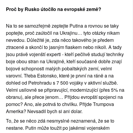
Proč by Rusko útočilo na evropské země?
Na to se samozřejmě zeptejte Putina a rovnou se taky 
poptejte, proč zaútočil na Ukrajinu… tyto otázky nikam 
nevedou. Důležité je, zda něco takového je předem 
ztracené a skončí to jasným fiaskem nebo nikoli. A tady 
jsou právě vojenští experti - kteří pečlivě studují techniky 
boje obou stran na Ukrajině, kteří současně dobře znají 
bojové schopnosti malých pobaltských zemí, velmi 
varovní. Třeba Estonsko, které je první na ráně a na 
dohled od Petrohradu s 7 500 vojáky v aktivní službě. 
Velmi usilovně se připravující, modernizující (přes 5% na 
obranu), ale přece jenom… Přijdou evropští spojenci na 
pomoc? Ano, ale potrvá to chvilku. Přijde Trumpova 
Amerika? Nevsadil bych si ani dolar.
To, že se něco zdá nesmyslné neznamená, že se to 
nestane. Putin může toužit po jakémsi vojenském 