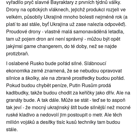
vyřadilo pryč slavné Bayraktary z prvních týdnů války. 
Drony na optických vláknech, jejichž produkci rozjeli ve 
velkém, působily Ukrajině mnoho bolesti nejméně rok (a 
platí to asi stále, byť Ukrajina už zase nalezla odpověď). 
Proudové drony - vlastně malá samonaváděná letadla, 
tam už pojem dron ani není správný - můžou být opět 
jakýmsi game changerem, do té doby, než se najde 
protizbraň.
I oslabené Rusko bude pořád silné. Slábnoucí 
ekonomika země znamená, že se nebudou opravovat 
silnice a školky, ale na zbraně prostředky budou pořád. 
Pokud budou chybět peníze, Putin Rusům prodá 
kadibudky, takže budou chodit za keříčky jako dřív. Ale na 
granáty bude. A tak dále. Může se stát - teď se to aspoň 
tak jeví - že mocný ukrajinský štít bude silnější než mocné 
ruské kladivo a nedovolí jim postoupit o metr. Ale těch 
milión vojáků a desítky tisíc kusů techniky tam budou 
stále.