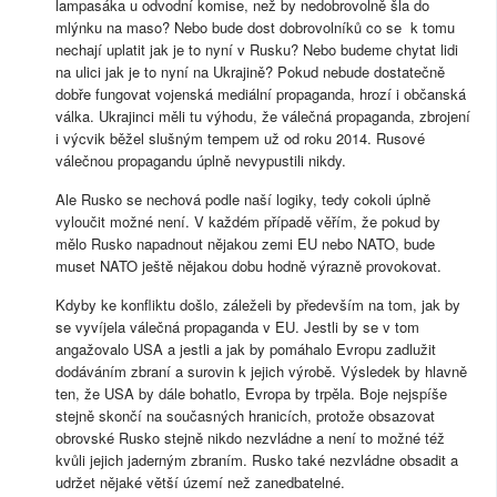
lampasáka u odvodní komise, než by nedobrovolně šla do
mlýnku na maso? Nebo bude dost dobrovolníků co se k tomu
nechají uplatit jak je to nyní v Rusku? Nebo budeme chytat lidi
na ulici jak je to nyní na Ukrajině? Pokud nebude dostatečně
dobře fungovat vojenská mediální propaganda, hrozí i občanská
válka. Ukrajinci měli tu výhodu, že válečná propaganda, zbrojení
i výcvik běžel slušným tempem už od roku 2014. Rusové
válečnou propagandu úplně nevypustili nikdy.
Ale Rusko se nechová podle naší logiky, tedy cokoli úplně
vyloučit možné není. V každém případě věřím, že pokud by
mělo Rusko napadnout nějakou zemi EU nebo NATO, bude
muset NATO ještě nějakou dobu hodně výrazně provokovat.
Kdyby ke konfliktu došlo, záleželi by především na tom, jak by
se vyvíjela válečná propaganda v EU. Jestli by se v tom
angažovalo USA a jestli a jak by pomáhalo Evropu zadlužit
dodáváním zbraní a surovin k jejich výrobě. Výsledek by hlavně
ten, že USA by dále bohatlo, Evropa by trpěla. Boje nejspíše
stejně skončí na současných hranicích, protože obsazovat
obrovské Rusko stejně nikdo nezvládne a není to možné též
kvůli jejich jaderným zbraním. Rusko také nezvládne obsadit a
udržet nějaké větší území než zanedbatelné.