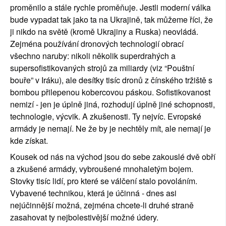
proměnilo a stále rychle proměňuje. Jestli moderní válka 
bude vypadat tak jako ta na Ukrajině, tak můžeme říci, že 
ji nikdo na světě (kromě Ukrajiny a Ruska) neovládá. 
Zejména používání dronových technologií obrací 
všechno naruby: nikoli několik superdrahých a 
supersofistikovaných strojů za miliardy (viz “Pouštní 
bouře” v Iráku), ale desítky tisíc dronů z čínského tržiště s 
bombou přilepenou kobercovou páskou. Sofistikovanost 
nemizí - jen je úplně jiná, rozhodují úplně jiné schopnosti, 
technologie, výcvik. A zkušenosti. Ty nejvíc. Evropské 
armády je nemají. Ne že by je nechtěly mít, ale nemají je 
kde získat.
Kousek od nás na východ jsou do sebe zakouslé dvě obří 
a zkušené armády, vybroušené mnohaletým bojem. 
Stovky tisíc lidí, pro které se válčení stalo povoláním. 
Vybavené technikou, která je účinná - dnes asi 
nejúčinnější možná, zejména chcete-li druhé straně 
zasahovat ty nejbolestivější možné údery.