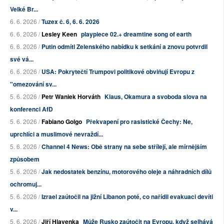
Velké Br...
6. 6. 2026 /
Tuzex č. 6, 6. 6. 2026
6. 6. 2026 /
Lesley Keen
playpiece 02.+ dreamtine song of earth
6. 6. 2026 /
Putin odmítl Zelenského nabídku k setkání a znovu potvrdil
své vá...
6. 6. 2026 /
USA: Pokrytečtí Trumpovi politikové obviňují Evropu z
"omezování sv...
5. 6. 2026 /
Petr Waniek Horváth
Klaus, Okamura a svoboda slova na
konferenci AfD
5. 6. 2026 /
Fabiano Golgo
Překvapení pro rasistické Čechy: Ne,
uprchlíci a muslimové nevraždí...
5. 6. 2026 /
Channel 4 News: Obě strany na sebe střílejí, ale mírnějším
způsobem
5. 6. 2026 /
Jak nedostatek benzínu, motorového oleje a náhradních dílů
ochromuj...
5. 6. 2026 /
Izrael zaútočil na jižní Libanon poté, co nařídil evakuaci devíti
v...
5. 6. 2026 /
Jiří Hlavenka
Může Rusko zaútočit na Evropu, když selhává