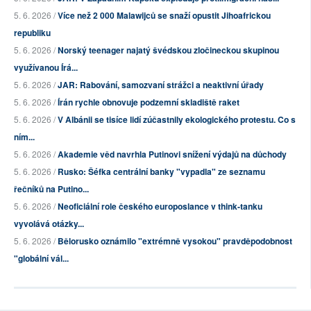
5. 6. 2026 /
Více než 2 000 Malawijců se snaží opustit Jihoafrickou
republiku
5. 6. 2026 /
Norský teenager najatý švédskou zločineckou skupinou
využívanou Írá...
5. 6. 2026 /
JAR: Rabování, samozvaní strážci a neaktivní úřady
5. 6. 2026 /
Írán rychle obnovuje podzemní skladiště raket
5. 6. 2026 /
V Albánii se tisíce lidí zúčastnily ekologického protestu. Co s
ním...
5. 6. 2026 /
Akademie věd navrhla Putinovi snížení výdajů na důchody
5. 6. 2026 /
Rusko: Šéfka centrální banky "vypadla" ze seznamu
řečníků na Putino...
5. 6. 2026 /
Neoficiální role českého europoslance v think-tanku
vyvolává otázky...
5. 6. 2026 /
Bělorusko oznámilo "extrémně vysokou" pravděpodobnost
"globální vál...