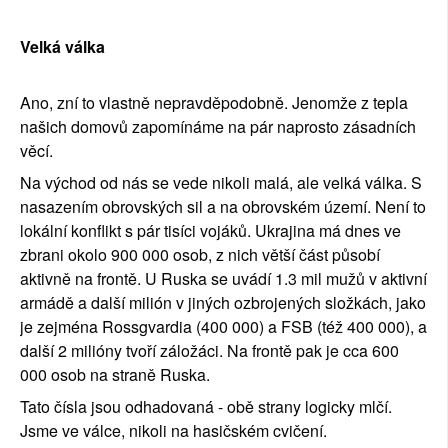
Velká válka
Ano, zní to vlastně nepravděpodobně. Jenomže z tepla 
našich domovů zapomínáme na pár naprosto zásadních 
věcí.
Na východ od nás se vede nikoli malá, ale velká válka. S 
nasazením obrovských sil a na obrovském území. Není to 
lokální konflikt s pár tisíci vojáků. Ukrajina má dnes ve 
zbrani okolo 900 000 osob, z nich větší část působí 
aktivně na frontě. U Ruska se uvádí 1.3 mil mužů v aktivní 
armádě a další milión v jiných ozbrojených složkách, jako 
je zejména Rossgvardia (400 000) a FSB (též 400 000), a 
další 2 milióny tvoří záložáci. Na frontě pak je cca 600 
000 osob na straně Ruska. 
Tato čísla jsou odhadovaná - obě strany logicky mlčí. 
Jsme ve válce, nikoli na hasičském cvičení.