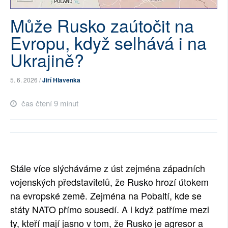
SOCIÁLNÍ SÍTĚ
Může Rusko zaútočit na
Evropu, když selhává i na
RUBRIKY
Ukrajině?
PLNÁ VERZE STRÁNEK
5. 6. 2026 /
Jiří Hlavenka
čas čtení 9 minut
Stále více slýcháváme z úst zejména západních 
vojenských představitelů, že Rusko hrozí útokem 
na evropské země. Zejména na Pobaltí, kde se 
státy NATO přímo sousedí. A i když patříme mezi 
ty, kteří mají jasno v tom, že Rusko je agresor a 