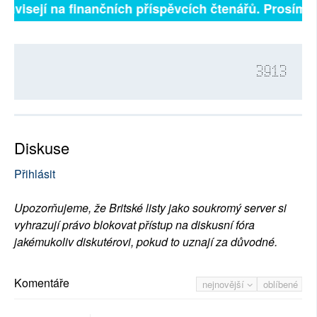
ávisejí na finančních příspěvcích čtenářů. Prosíme, p
3913
Diskuse
Přihlásit
Upozorňujeme, že Britské listy jako soukromý server si
vyhrazují právo blokovat přístup na diskusní fóra
jakémukoliv diskutérovi, pokud to uznají za důvodné.
Komentáře
nejnovější
oblíbené