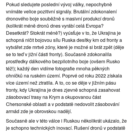
Pokud sledujete poslední vývoj války, nepochybně 
vnímáte velice pozitivní signály. Brutální zdokonalení 
dronového boje souběžně s masivní produkcí dronů 
(kolikrát méně dronů dnes vyrábí celá Evropa? 
Desetkrát? Stokrát méně?) vyúsťuje v to, že Ukrajina je 
schopná ničit bojovou sílu Ruska desítky km od fronty a 
vytvářet zde mrtvé zóny, které je možné si brát zpět (děje 
se to teď v jižní části fronty). Současně zdokonalila 
prostředky dálkového bezpilotního boje (ovšem Rusko 
též!); každý den vidíme fotografie mnoha pěkných 
ohníčků na ruském území. Poprvé od roku 2022 získala 
více území než ztratila. A to, co se děje v jižním pásu 
fronty, kdy Ukrajina je dnes zjevně schopná zasahovat 
zásobovací trasy na Krym a okupovanou část 
Chersonské oblasti a v podstatě nedovolit zásobování 
armád zde je obrovskou nadějí.
Současně ale v této válce i Ruskou několikrát ukázalo, že 
je schopno technických inovací. Rušení dronů v podstatě 