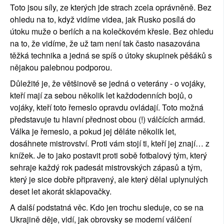
Toto jsou síly, ze kterých jde strach zcela oprávněně. Bez 
ohledu na to, když vidíme videa, jak Rusko posílá do 
útoku muže o berlích a na kolečkovém křesle. Bez ohledu 
na to, že vidíme, že už tam není tak často nasazována 
těžká technika a jedná se spíš o útoky skupinek pěšáků s 
nějakou palebnou podporou.
Důležité je, že většinově se jedná o veterány - o vojáky, 
kteří mají za sebou několik let každodenních bojů, o 
vojáky, kteří toto řemeslo opravdu ovládají. Toto možná 
představuje tu hlavní přednost obou (!) válčících armád. 
Válka je řemeslo, a pokud jej děláte několik let, 
dosáhnete mistrovství. Proti vám stojí ti, kteří jej znají… z 
knížek. Je to jako postavit proti sobě fotbalový tým, který 
sehraje každý rok padesát mistrovských zápasů a tým, 
který je sice dobře připravený, ale který dělal uplynulých 
deset let akorát sklapovačky.
A další podstatná věc. Kdo jen trochu sleduje, co se na 
Ukrajině děje, vidí, jak obrovsky se moderní válčení 