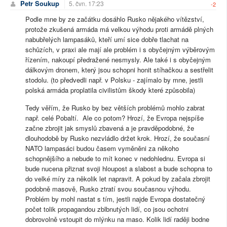
Petr Soukup
5. čvn. 17:23
-2
Podle mne by ze začátku dosáhlo Rusko nějakého vítězství,
protože zkušená armáda má velkou výhodu proti armádě plných
nabubřelých lampasáků, kteří umí sice dobře tlachat na
schůzích, v praxi ale mají ale problém i s obyčejným výběrovým
řízením, nakoupí předražené nesmysly. Ale také i s obyčejným
dálkovým dronem, který jsou schopni honit stíhačkou a sestřelit
stodolu. (to předvedli např. v Polsku - zajímalo by mne, jestli
polská armáda proplatila civilistům škody které způsobila)
Tedy věřím, že Rusko by bez větších problémů mohlo zabrat
např. celé Pobaltí. Ale co potom? Hrozí, že Evropa nejspíše
začne zbrojit jak smyslů zbavená a je pravděpodobné, že
dlouhodobě by Rusko nezvládlo držet krok. Hrozí, že současní
NATO lampasáci budou časem vyměněni za někoho
schopnějšího a nebude to mít konec v nedohlednu. Evropa si
bude nucena přiznat svoji hloupost a slabost a bude schopna to
do velké míry za několik let napravit. A pokud by začala zbrojit
podobně masově, Rusko ztratí svou současnou výhodu.
Problém by mohl nastat s tím, jestli najde Evropa dostatečný
počet tolik propagandou zblbnutých lidí, co jsou ochotni
dobrovolně vstoupit do mlýnku na maso. Kolik lidí raději bodne