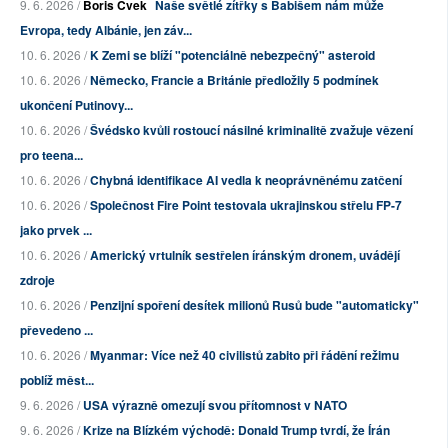
9. 6. 2026 /
Boris Cvek
Naše světlé zítřky s Babišem nám může
Evropa, tedy Albánie, jen záv...
10. 6. 2026 /
K Zemi se blíží "potenciálně nebezpečný" asteroid
10. 6. 2026 /
Německo, Francie a Británie předložily 5 podmínek
ukončení Putinovy...
10. 6. 2026 /
Švédsko kvůli rostoucí násilné kriminalitě zvažuje vězení
pro teena...
10. 6. 2026 /
Chybná identifikace AI vedla k neoprávněnému zatčení
10. 6. 2026 /
Společnost Fire Point testovala ukrajinskou střelu FP-7
jako prvek ...
10. 6. 2026 /
Americký vrtulník sestřelen íránským dronem, uvádějí
zdroje
10. 6. 2026 /
Penzijní spoření desítek milionů Rusů bude "automaticky"
převedeno ...
10. 6. 2026 /
Myanmar: Více než 40 civilistů zabito při řádění režimu
poblíž měst...
9. 6. 2026 /
USA výrazně omezují svou přítomnost v NATO
9. 6. 2026 /
Krize na Blízkém východě: Donald Trump tvrdí, že Írán