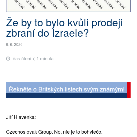
SOCIÁLNÍ SÍTĚ
Že by to bylo kvůli prodeji
RUBRIKY
zbraní do Izraele?
PLNÁ VERZE STRÁNEK
9. 6. 2026
čas čtení < 1 minuta
Jiří Hlavenka:
Czechoslovak Group. No, nie je to bohviečo.