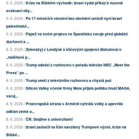
9. 6. 2026 /
Krize na Blízkém východě: Izrael vydal příkaz k nucené
evakuaci oby...
9. 6. 2026 /
Po 17 měsících věznění bez obvinění umístil nyní Izrael
palestinské...
9. 6. 2026 /
Papež ve svém projevu ve Španělsku varuje před globální
duchovní a ...
8. 6. 2026 /
Zelenskyj v Londýně s klíčovými spojenci diskutoval o
„naléhavé p...
8. 6. 2026 /
Trump odešel z rozhovoru v pořadu televize NBC „Meet the
Press“ po ...
8. 6. 2026 /
Trump utekl z televizního rozhovoru a chystá puč
8. 6. 2026 /
Silicon Valley včetně firmy Meta přijalo politiku hnutí MAGA,
varuj...
8. 6. 2026 /
Proevropská strana v Arménii vyhrála volby a upevnila
odklon země o...
8. 6. 2026 /
ČR: Stojíme s univerzitami
8. 6. 2026 /
Izrael zaútočil na Írán navzdory Trumpově výzvě, krize na
Blízké...