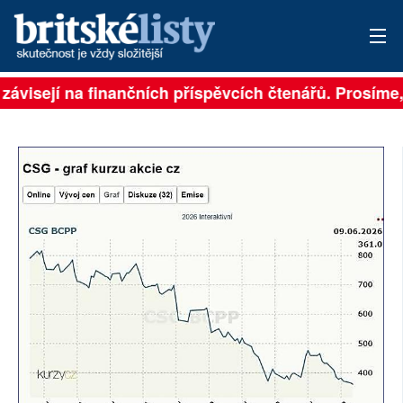
 závisejí na finančních příspěvcích čtenářů. Prosíme, 
PŘIHLÁSIT
AKTUÁLNÍ VYDÁNÍ
ARCHIV
ROZHOVORY
TÉMATA
NEJČTENĚJŠÍ ZA 7 DNÍ
AUTOŘI
PŘÍSPĚVKY NA PROVOZ