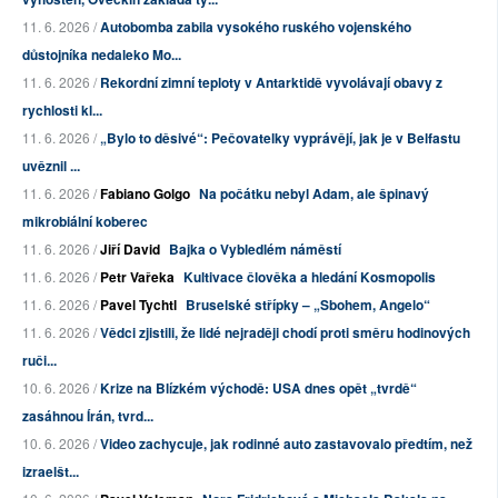
11. 6. 2026 /
Autobomba zabila vysokého ruského vojenského
důstojníka nedaleko Mo...
11. 6. 2026 /
Rekordní zimní teploty v Antarktidě vyvolávají obavy z
rychlosti kl...
11. 6. 2026 /
„Bylo to děsivé“: Pečovatelky vyprávějí, jak je v Belfastu
uvěznil ...
11. 6. 2026 /
Fabiano Golgo
Na počátku nebyl Adam, ale špinavý
mikrobiální koberec
11. 6. 2026 /
Jiří David
Bajka o Vybledlém náměstí
11. 6. 2026 /
Petr Vařeka
Kultivace člověka a hledání Kosmopolis
11. 6. 2026 /
Pavel Tychtl
Bruselské střípky – „Sbohem, Angelo“
11. 6. 2026 /
Vědci zjistili, že lidé nejraději chodí proti směru hodinových
ruči...
10. 6. 2026 /
Krize na Blízkém východě: USA dnes opět „tvrdě“
zasáhnou Írán, tvrd...
10. 6. 2026 /
Video zachycuje, jak rodinné auto zastavovalo předtím, než
izraelšt...