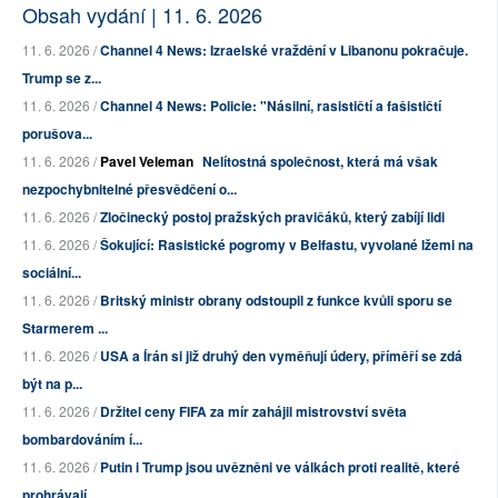
Obsah vydání | 11. 6. 2026
11. 6. 2026 /
Channel 4 News: Izraelské vraždění v Libanonu pokračuje.
Trump se z...
11. 6. 2026 /
Channel 4 News: Policie: "Násilní, rasističtí a fašističtí
porušova...
11. 6. 2026 /
Pavel Veleman
Nelítostná společnost, která má však
nezpochybnitelné přesvědčení o...
11. 6. 2026 /
Zločinecký postoj pražských pravičáků, který zabíjí lidi
11. 6. 2026 /
Šokující: Rasistické pogromy v Belfastu, vyvolané lžemi na
sociální...
11. 6. 2026 /
Britský ministr obrany odstoupil z funkce kvůli sporu se
Starmerem ...
11. 6. 2026 /
USA a Írán si již druhý den vyměňují údery, příměří se zdá
být na p...
11. 6. 2026 /
Držitel ceny FIFA za mír zahájil mistrovství světa
bombardováním í...
11. 6. 2026 /
Putin i Trump jsou uvězněni ve válkách proti realitě, které
prohrávají