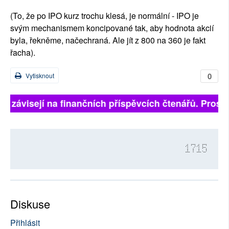
(To, že po IPO kurz trochu klesá, je normální - IPO je
svým mechanismem koncipované tak, aby hodnota akcií
byla, řekněme, načechraná. Ale jít z 800 na 360 je fakt
řacha).
0
Vytisknout
ně závisejí na finančních příspěvcích čtenářů. Prosíme
1715
Diskuse
Přihlásit