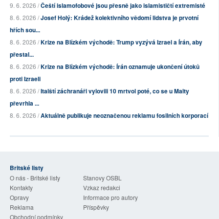
9. 6. 2026 /
Čeští islamofobové jsou přesně jako islamističtí extremisté
8. 6. 2026 /
Josef Holý: Krádež kolektivního vědomí lidstva je prvotní
hřích sou...
8. 6. 2026 /
Krize na Blízkém východě: Trump vyzývá Izrael a Írán, aby
přestal...
8. 6. 2026 /
Krize na Blízkém východě: Írán oznamuje ukončení útoků
proti Izraeli
8. 6. 2026 /
Italští záchranáři vylovili 10 mrtvol poté, co se u Malty
převrhla ...
8. 6. 2026 /
Aktuálně publikuje neoznačenou reklamu fosilních korporací
Britské listy
O nás - Britské listy
Stanovy OSBL
Kontakty
Vzkaz redakci
Opravy
Informace pro autory
Reklama
Příspěvky
Obchodní podmínky