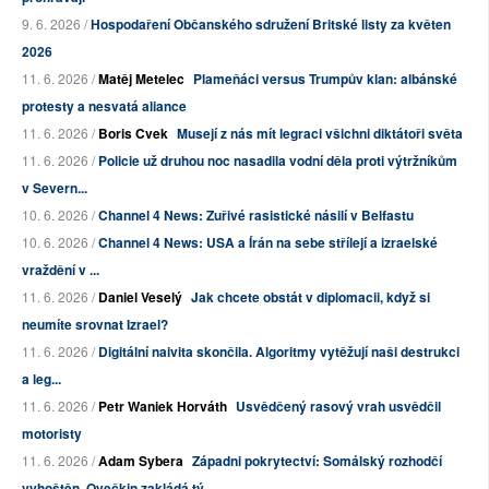
9. 6. 2026 /
Hospodaření Občanského sdružení Britské listy za květen
2026
11. 6. 2026 /
Matěj Metelec
Plameňáci versus Trumpův klan: albánské
protesty a nesvatá aliance
11. 6. 2026 /
Boris Cvek
Musejí z nás mít legraci všichni diktátoři světa
11. 6. 2026 /
Policie už druhou noc nasadila vodní děla proti výtržníkům
v Severn...
10. 6. 2026 /
Channel 4 News: Zuřivé rasistické násilí v Belfastu
10. 6. 2026 /
Channel 4 News: USA a Írán na sebe střílejí a izraelské
vraždění v ...
11. 6. 2026 /
Daniel Veselý
Jak chcete obstát v diplomacii, když si
neumíte srovnat Izrael?
11. 6. 2026 /
Digitální naivita skončila. Algoritmy vytěžují naši destrukci
a leg...
11. 6. 2026 /
Petr Waniek Horváth
Usvědčený rasový vrah usvědčil
motoristy
11. 6. 2026 /
Adam Sybera
Západni pokrytectví: Somálský rozhodčí
vyhoštěn, Ovečkin zakládá tý...