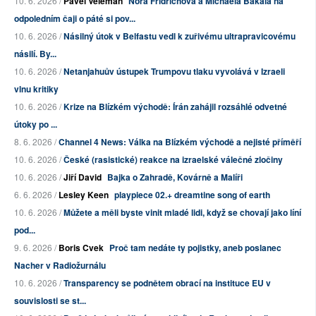
10. 6. 2026 /
Pavel Veleman
Nora Fridrichová a Michaela Bakala na
odpoledním čaji o páté si pov...
10. 6. 2026 /
Násilný útok v Belfastu vedl k zuřivému ultrapravicovému
násilí. By...
10. 6. 2026 /
Netanjahuův ústupek Trumpovu tlaku vyvolává v Izraeli
vlnu kritiky
10. 6. 2026 /
Krize na Blízkém východě: Írán zahájil rozsáhlé odvetné
útoky po ...
8. 6. 2026 /
Channel 4 News: Válka na Blízkém východě a nejisté příměří
10. 6. 2026 /
České (rasistické) reakce na izraelské válečné zločiny
10. 6. 2026 /
Jiří David
Bajka o Zahradě, Kovárně a Malíři
6. 6. 2026 /
Lesley Keen
playpiece 02.+ dreamtine song of earth
10. 6. 2026 /
Můžete a měli byste vinit mladé lidi, když se chovají jako líní
pod...
9. 6. 2026 /
Boris Cvek
Proč tam nedáte ty pojistky, aneb poslanec
Nacher v Radiožurnálu
10. 6. 2026 /
Transparency se podnětem obrací na instituce EU v
souvislosti se st...