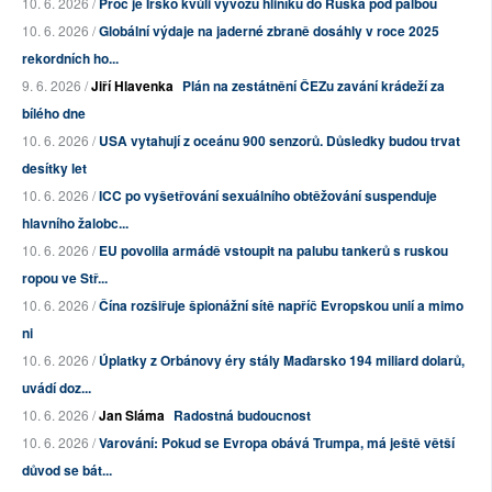
10. 6. 2026 /
Proč je Irsko kvůli vývozu hliníku do Ruska pod palbou
10. 6. 2026 /
Globální výdaje na jaderné zbraně dosáhly v roce 2025
rekordních ho...
9. 6. 2026 /
Jiří Hlavenka
Plán na zestátnění ČEZu zavání krádeží za
bílého dne
10. 6. 2026 /
USA vytahují z oceánu 900 senzorů. Důsledky budou trvat
desítky let
10. 6. 2026 /
ICC po vyšetřování sexuálního obtěžování suspenduje
hlavního žalobc...
10. 6. 2026 /
EU povolila armádě vstoupit na palubu tankerů s ruskou
ropou ve Stř...
10. 6. 2026 /
Čína rozšiřuje špionážní sítě napříč Evropskou unií a mimo
ni
10. 6. 2026 /
Úplatky z Orbánovy éry stály Maďarsko 194 miliard dolarů,
uvádí doz...
10. 6. 2026 /
Jan Sláma
Radostná budoucnost
10. 6. 2026 /
Varování: Pokud se Evropa obává Trumpa, má ještě větší
důvod se bát...