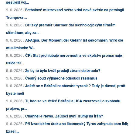
sestřelil voj...
9. 6. 2026 /
Fotbalové mistrovství světa vrhá nové světlo na patologii
Trumpova ...
9. 6. 2026 /
Britský premiér Starmer dal technologickým firmám
ultimátum, aby za...
9. 6. 2026 /
Al-Aqsa: Der Moment der Gefahr ist gekommen. Wird die
muslimische W...
9. 6. 2026 /
ČR: Stát prohlubuje nerovnosti a ve školství promarňuje
tisíce tal...
9. 6. 2026 /
Že by to bylo kvůli prodeji zbraní do Izraele?
9. 6. 2026 /
Český soud výjimečně odsoudil rasismus
9. 6. 2026 /
Ještě se v Británii neobáváte tyranie? Tady je důvod, proč
byste měli
9. 6. 2026 /
Ti, kdo se ve Velké Británii a USA zasazovali o svobodu
projevu, pr...
9. 6. 2026 /
Channel 4 News: Zaútočí nyní Trump na Írán?
9. 6. 2026 /
Při izraelském útoku na libanonský Tyros zahynulo osm lidí;
Izrael ...