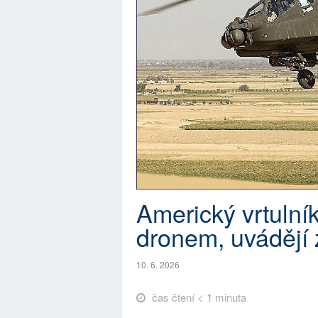
Americký vrtulní
dronem, uvádějí 
10. 6. 2026
čas čtení < 1 minuta