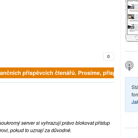
0
inančních příspěvcích čtenářů. Prosíme, přispějte. ➥
St
for
Ja
soukromý server si vyhrazují právo blokovat přístup
rovi, pokud to uznají za důvodné.