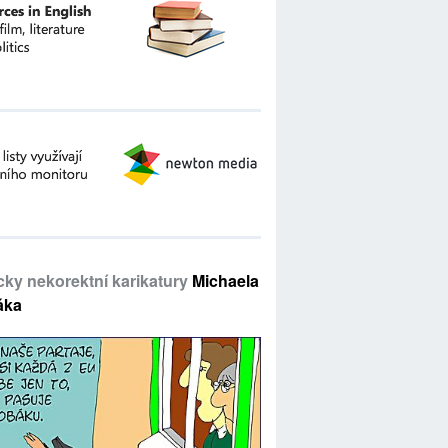
icky nekorektní karikatury
Michaela
áka