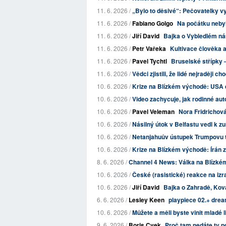
11. 6. 2026 /
„Bylo to děsivé“: Pečovatelky vypr
11. 6. 2026 /
Fabiano Golgo
Na počátku nebyl
11. 6. 2026 /
Jiří David
Bajka o Vybledlém ná
11. 6. 2026 /
Petr Vařeka
Kultivace člověka 
11. 6. 2026 /
Pavel Tychtl
Bruselské střípky
11. 6. 2026 /
Vědci zjistili, že lidé nejraději c
10. 6. 2026 /
Krize na Blízkém východě: USA dn
10. 6. 2026 /
Video zachycuje, jak rodinné auto
10. 6. 2026 /
Pavel Veleman
Nora Fridrichová
10. 6. 2026 /
Násilný útok v Belfastu vedl k zu
10. 6. 2026 /
Netanjahuův ústupek Trumpovu tla
10. 6. 2026 /
Krize na Blízkém východě: Írán za
8. 6. 2026 /
Channel 4 News: Válka na Blízkém
10. 6. 2026 /
České (rasistické) reakce na izr
10. 6. 2026 /
Jiří David
Bajka o Zahradě, Ková
6. 6. 2026 /
Lesley Keen
playpiece 02.+ drea
10. 6. 2026 /
Můžete a měli byste vinit mladé lid
9. 6. 2026 /
Boris Cvek
Proč tam nedáte ty p