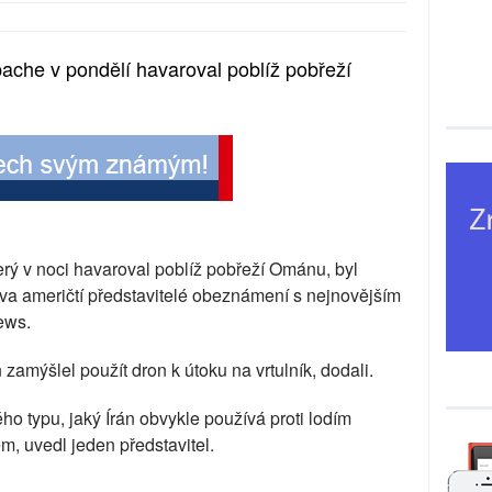
che v pondělí havaroval poblíž pobřeží
erý v noci havaroval poblíž pobřeží Ománu, byl
va američtí představitelé obeznámení s nejnovějším
ews.
n zamýšlel použít dron k útoku na vrtulník, dodali.
ho typu, jaký Írán obvykle používá proti lodím
, uvedl jeden představitel.