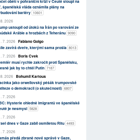
čet obětí v pohraniční krizi v Ceutě stoupl na
, španělská vláda oznámila plány na
ybudování bariéry
10601
 8. 2026
ump ustoupil od útoků na Írán po varování ze
aúdské Arábie a hrozbách z Teheránu
9090
. 7. 2026
Fabiano Golgo
álie zavírá dveře, kterými sama prošla
8013
. 7. 2026
Boris Cvek
emiér musí rychle zakročit proti Španělsku,
esně jak by to chtěl Putin
7187
 8. 2026
Bohumil Kartous
acinka jako orwellovský pěšák trumpovské
titeze o demokracii (o skutečnosti)
6807
. 7. 2026
C: Hysterie ohledně imigrantů ve španělské
eutě je nesmysl
5828
. 7. 2026
rael dnes v Gaze zabil osmiletou Ritu
4493
. 7. 2026
amás předá zbraně nové správě v Gaze,