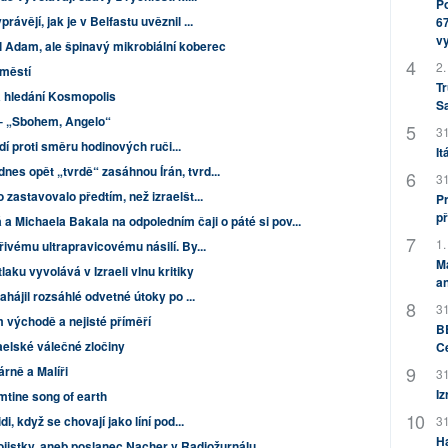
Po
ávějí, jak je v Belfastu uvěznil ...
67
v
 Adam, ale špinavý mikrobiální koberec
2.
městí
Tr
a hledání Kosmopolis
S
 – „Sbohem, Angelo“
31
hodí proti směru hodinových ruči...
It
es opět „tvrdě“ zasáhnou Írán, tvrd...
31
 zastavovalo předtím, než izraelšt...
Pr
př
 a Michaela Bakala na odpoledním čaji o páté si pov...
1.
řivému ultrapravicovému násilí. By...
M
ku vyvolává v Izraeli vlnu kritiky
an
hájil rozsáhlé odvetné útoky po ...
31
 východě a nejisté příměří
BB
aelské válečné zločiny
C
rně a Malíři
31
Iz
mtine song of earth
31
i, když se chovají jako líní pod...
H
ojistky, aneb poslanec Nacher v Radiožurnálu