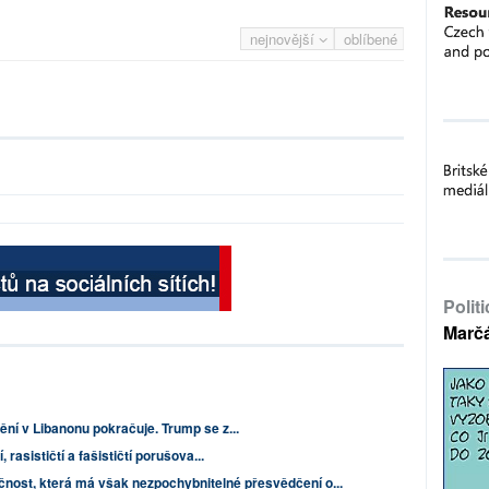
nejnovější
oblíbené
Polit
Marč
ní v Libanonu pokračuje. Trump se z...
 rasističtí a fašističtí porušova...
čnost, která má však nezpochybnitelné přesvědčení o...