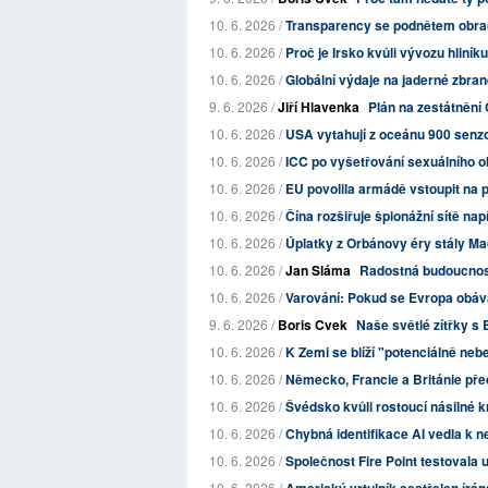
10. 6. 2026 /
Transparency se podnětem obrací 
10. 6. 2026 /
Proč je Irsko kvůli vývozu hliní
10. 6. 2026 /
Globální výdaje na jaderné zbran
9. 6. 2026 /
Jiří Hlavenka
Plán na zestátnění 
10. 6. 2026 /
USA vytahují z oceánu 900 senzo
10. 6. 2026 /
ICC po vyšetřování sexuálního o
10. 6. 2026 /
EU povolila armádě vstoupit na p
10. 6. 2026 /
Čína rozšiřuje špionážní sítě na
10. 6. 2026 /
Úplatky z Orbánovy éry stály Maď
10. 6. 2026 /
Jan Sláma
Radostná budoucno
10. 6. 2026 /
Varování: Pokud se Evropa obává
9. 6. 2026 /
Boris Cvek
Naše světlé zítřky s
10. 6. 2026 /
K Zemi se blíží "potenciálně ne
10. 6. 2026 /
Německo, Francie a Británie před
10. 6. 2026 /
Švédsko kvůli rostoucí násilné kr
10. 6. 2026 /
Chybná identifikace AI vedla k 
10. 6. 2026 /
Společnost Fire Point testovala u
10. 6. 2026 /