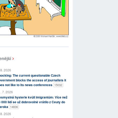
enější
 8. 2026
ocking: The current questionable Czech
vernment blocks the access of journalists it
es not like to its news conferences
15032
. 7. 2026
smyslná hysterie kvůli imigrantům: Více než
 000 lidí se už dobrovolně vrátilo z Ceuty do
aroka
14836
 8. 2026