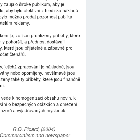
by zaujalo široké publikum, aby je
lo, aby bylo efektivní z hlediska nákladů
bylo možno prodat pozornost publika
telům reklamy.
kem je, že jsou přehlíženy příběhy, které
ly pohoršit, a přednost dostávají
y, které jsou přijatelné a zábavné pro
počet čtenářů.
y, jejichž zpracování je nákladné, jsou
vány nebo opomíjeny, nevšímavě jsou
zeny také ty příběhy, které jsou finančně
ní.
 vede k homogenizaci obsahu novin, k
vání o bezpečných otázkách a omezení
názorů a vyjadřovaných myšlenek.
R.G. Picard, (2004)
“Commercialism and newspaper