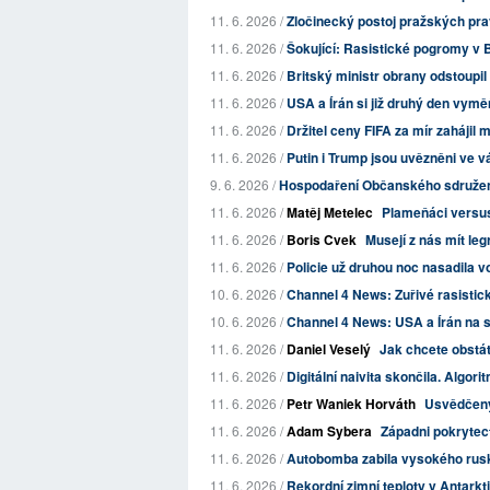
11. 6. 2026 /
Zločinecký postoj pražských pravi
11. 6. 2026 /
Šokující: Rasistické pogromy v Be
11. 6. 2026 /
Britský ministr obrany odstoupil
11. 6. 2026 /
USA a Írán si již druhý den vyměň
11. 6. 2026 /
Držitel ceny FIFA za mír zahájil 
11. 6. 2026 /
Putin i Trump jsou uvězněni ve vá
9. 6. 2026 /
Hospodaření Občanského sdružení 
11. 6. 2026 /
Matěj Metelec
Plameňáci versus
11. 6. 2026 /
Boris Cvek
Musejí z nás mít leg
11. 6. 2026 /
Policie už druhou noc nasadila vo
10. 6. 2026 /
Channel 4 News: Zuřivé rasistick
10. 6. 2026 /
Channel 4 News: USA a Írán na seb
11. 6. 2026 /
Daniel Veselý
Jak chcete obstát
11. 6. 2026 /
Digitální naivita skončila. Algorit
11. 6. 2026 /
Petr Waniek Horváth
Usvědčený
11. 6. 2026 /
Adam Sybera
Západni pokrytect
11. 6. 2026 /
Autobomba zabila vysokého rusk
11. 6. 2026 /
Rekordní zimní teploty v Antarkti