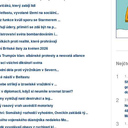
čáků, který zabíjí lidi
lfastu, vyvolané lžemi na sociální...
 z funkce kvůli sporu se Starmerem ...
ují údery, příměří se zdá být na p...
mistrovství světa bombardováním í...
lkách proti realitě, které prohrávají
Britské listy za květen 2026
 Trumpův klan: albánské protesty a nesvatá aliance
Nejčt
raci všichni diktátoři světa
dní děla proti výtržníkům v Severn...
1.
é násilí v Belfastu
Sh
e střílejí a izraelské vraždění v ...
go
 v diplomacii, když si neumíte srovnat Izrael?
do
my vytěžují naši destrukci a leg...
31
Ne
 rasový vrah usvědčil motoristy
48
ví: Somálský rozhodčí vyhoštěn, Ovečkin zakládá tý...
M
ého vojenského důstojníka nedaleko Mo...
1.
dě vyvolávají obavy z rychlosti kl...