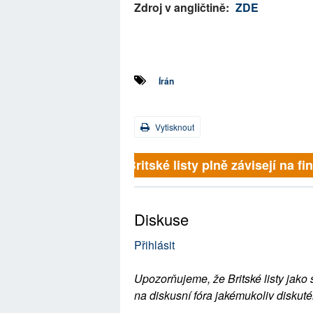
Zdroj v angličtině:
ZDE
Írán
Vytisknout
Britské listy plně závisejí na f
Diskuse
Přihlásit
Upozorňujeme, že Britské listy jako 
na diskusní fóra jakémukoliv diskuté