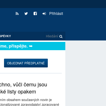
Přihlásit
SPĚVKY
, přispějte. ➥
OBJEDNAT PŘEDPLATNÉ
hno, vůči čemu jsou
ské listy opakem
ním obsahem současných novin je
ionalizované zpravodajství zpracované