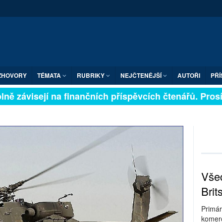
ZHOVORY
TÉMATA
RUBRIKY
NEJČTENĚJŠÍ
AUTOŘI
PŘÍ
ně závisejí na finančních příspěvcích čtenářů. Prosíme
Všec
Brit
Primár
komerc