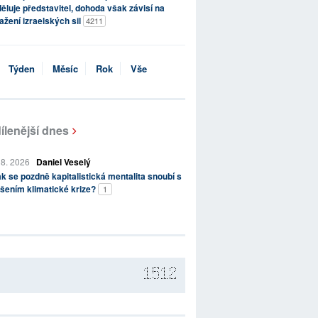
ěluje představitel, dohoda však závisí na
ažení izraelských sil
4211
Týden
Měsíc
Rok
Vše
ílenější dnes
 8. 2026
Daniel Veselý
k se pozdně kapitalistická mentalita snoubí s
šením klimatické krize?
1
1512