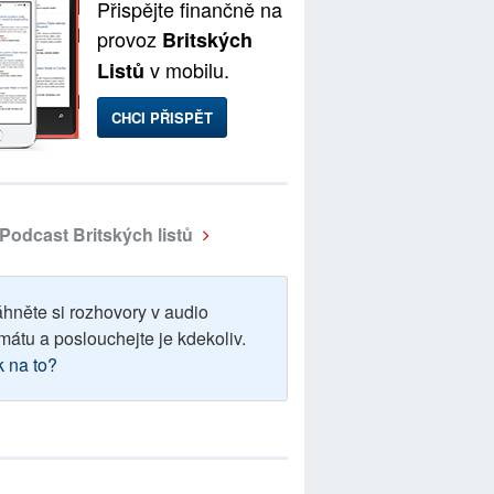
Přispějte finančně na
provoz
Britských
v mobilu.
Listů
CHCI PŘISPĚT
Podcast Britských listů
áhněte si rozhovory v audio
mátu a poslouchejte je kdekoliv.
k na to?