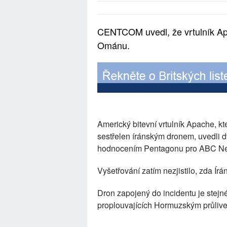
CENTCOM uvedl, že vrtulník Apa
Ománu.
Americký bitevní vrtulník Apache, kt
sestřelen íránským dronem, uvedli d
hodnocením Pentagonu pro ABC N
Vyšetřování zatím nezjistilo, zda Írá
Dron zapojený do incidentu je stejné
proplouvajících Hormuzským průlivem