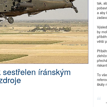
tak, a
pobavi
a aby 
zadava
Výsled
by moh
příběh
větší 
Příběh
zlehčo
přechá
riskant
k sestřelen íránským
To vše
zdroje
refero
škály 