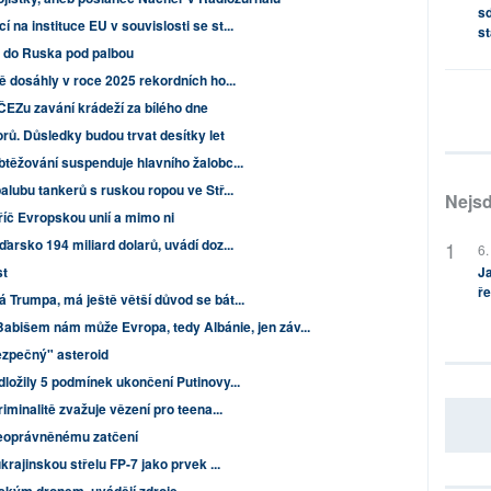
sd
na instituce EU v souvislosti se st...
st
ku do Ruska pod palbou
ě dosáhly v roce 2025 rekordních ho...
ČEZu zavání krádeží za bílého dne
rů. Důsledky budou trvat desítky let
btěžování suspenduje hlavního žalobc...
alubu tankerů s ruskou ropou ve Stř...
Nejsd
příč Evropskou unií a mimo ni
arsko 194 miliard dolarů, uvádí doz...
6.
Ja
st
ře
 Trumpa, má ještě větší důvod se bát...
 Babišem nám může Evropa, tedy Albánie, jen záv...
bezpečný" asteroid
ložily 5 podmínek ukončení Putinovy...
iminalitě zvažuje vězení pro teena...
neoprávněnému zatčení
krajinskou střelu FP-7 jako prvek ...