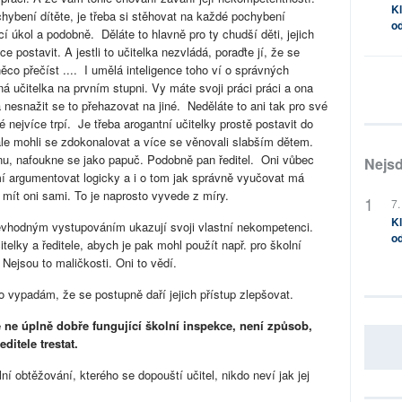
Kl
hybení dítěte, je třeba si stěhovat na každé pochybení
od
 úkol a podobně. Děláte to hlavně pro ty chudší děti, jejich
ce postavit. A jestli to učitelka nezvládá, poraďte jí, že se
ěco přečíst .... I umělá inteligence toho ví o správných
 učitelka na prvním stupni. Vy máte svoji práci práci a ona
 nesnažit se to přehazovat na jiné. Neděláte to ani tak pro své
eré nejvíce trpí. Je třeba arogantní učitelky prostě postavit do
 ale mohli se zdokonalovat a více se věnovali slabším dětem.
nu, nafoukne se jako papuč. Podobně pan ředitel. Oni vůbec
Nejsd
mí argumentovat logicky a i o tom jak správně vyučovat má
 mít oni sami. To je naprosto vyvede z míry.
7.
Kl
nevhodným vystupováním ukazují svoji vlastní nekompetenci.
od
elky a ředitele, abych je pak mohl použít např. pro školní
 Nejsou to maličkosti. Oni to vědí.
 vypadám, že se postupně daří jejich přístup zlepšovat.
 ne úplně dobře fungující školní inspekce, není způsob,
ditele trestat.
ní obtěžování, kterého se dopouští učitel, nikdo neví jak jej