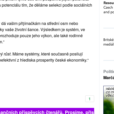
a potenciálu tím, že děláme selekci podle sociálních
ý dá vašim přijímačkám na střední osm nebo
sky vaše životní šance. Výsledkem je systém, ve
erozhoduje pouze jeho výkon, ale také rodinné
m.“
ý růst
. Máme systémy, které současně posilují
efektivní z hlediska prosperity české ekonomiky.“
Polit
Marč
1
inančních příspěvcích čtenářů. Prosíme, přispějte. ➥