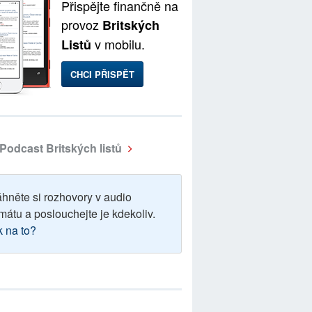
Přispějte finančně na
provoz
Britských
v mobilu.
Listů
CHCI PŘISPĚT
Podcast Britských listů
áhněte si rozhovory v audio
mátu a poslouchejte je kdekoliv.
k na to?