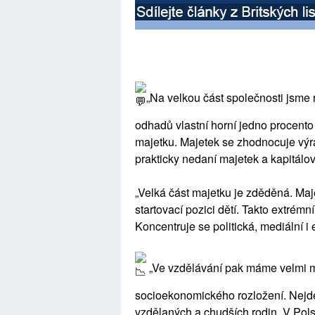
„Na velkou část společnosti jsme 
odhadů vlastní horní jedno procent
majetku. Majetek se zhodnocuje výr
prakticky nedaní majetek a kapitálov
„Velká část majetku je zděděná. Maj
startovací pozici dětí. Takto extrém
Koncentruje se politická, mediální i
„Ve vzdělávání pak máme velmi ma
socioekonomického rozložení. Nejde
vzdělaných a chudších rodin. V Polsk