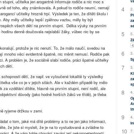
vá
 stupni, učitelka jen arogantně informuje rodiče a nic moc s
lavně od toho, aby známkovala. A pokud to rodiče neumí, nemají
2.
rogancí učitelky hrozně trpí. Výsledek je ten, že dítěti školu i
P
e. Aby měly učitelky lepší zpětnou vazbu, měly by být
za
ospěch všech dětí na prvním stupni. Délka výuky na prvním
s
u hodinu denně doučovala nejslabší žáky, vůbec nic by se
5.
Zá
4
onalují, protože je nic nenutí. To, že málo naučí, svedou na
3.
dělají mnoho věcí evidentně špatně, nic měnit nemusí. Rodiče pak
S
ci. A problém je, že sociálně slabí rodiče, práci špatné učitelky
ch dětí.
3.
Kl
schopnosti dětí, že např. ve vyloučené lokalitě ty výsledky
za
itelka vše co je v jejich silách. Ale v každém případě by mělo
s
k za vzdělání dítěte, hlavně na prvním stupni, není rodič, ale
4.
objektivní důvody (jako hodně horších žáků ve třídě), je třeba
Op
Am
i
ně ryjeme držkou v zemi.
4.
ádat o tom, jaké má dítě problémy a to ne jen jako informaci,
In
ěte, že jste si mysleli, že je na to vystudovaná a zvládne to
7.
 práci. A že vám tohle chování zavání její nekompetentností.