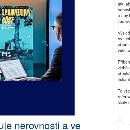
tak, a
pobavi
a aby 
zadava
Výsled
by moh
příběh
větší 
Příběh
zlehčo
přechá
riskant
To vše
refero
škály 
uje nerovnosti a ve