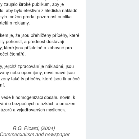
by zaujalo široké publikum, aby je
lo, aby bylo efektivní z hlediska nákladů
bylo možno prodat pozornost publika
telům reklamy.
kem je, že jsou přehlíženy příběhy, které
ly pohoršit, a přednost dostávají
y, které jsou přijatelné a zábavné pro
počet čtenářů.
y, jejichž zpracování je nákladné, jsou
vány nebo opomíjeny, nevšímavě jsou
zeny také ty příběhy, které jsou finančně
ní.
 vede k homogenizaci obsahu novin, k
vání o bezpečných otázkách a omezení
názorů a vyjadřovaných myšlenek.
R.G. Picard, (2004)
“Commercialism and newspaper