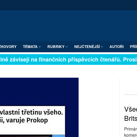
ZHOVORY
TÉMATA
RUBRIKY
NEJČTENĚJŠÍ
AUTOŘI
PŘÍ
ně závisejí na finančních příspěvcích čtenářů. Prosíme
Všec
Brit
Primár
komerc