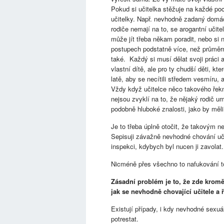
Pokud si učitelka stěžuje na každé poc
učitelky. Např. nevhodně zadaný domácí
rodiče nemají na to, se arogantní učitel
může jít třeba někam poradit, nebo si n
postupech podstatně více, než průměrná
také. Každý si musí dělat svoji práci a
vlastní dítě, ale pro ty chudší děti, kt
latě, aby se necítili středem vesmíru,
Vždy když učitelce něco takového řek
nejsou zvyklí na to, že nějaký rodič u
podobně hluboké znalosti, jako by měli
Je to třeba úplně otočit, že takovým 
Sepisuji závažně nevhodné chování učit
inspekci, kdybych byl nucen ji zavolat.
Nicméně přes všechno to nafukování to
Zásadní problém je to, že zde kromě
jak se nevhodně chovající učitele a ře
Existují případy, i kdy nevhodné sexuál
potrestat.