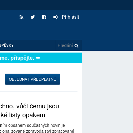
Přihlásit
SPĚVKY
, přispějte. ➥
OBJEDNAT PŘEDPLATNÉ
hno, vůči čemu jsou
ské listy opakem
ním obsahem současných novin je
ionalizované zpravodajství zpracované