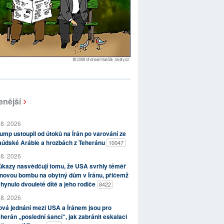
enější
 8. 2026
ump ustoupil od útoků na Írán po varování ze
aúdské Arábie a hrozbách z Teheránu
10047
 8. 2026
kazy nasvědčují tomu, že USA svrhly téměř
novou bombu na obytný dům v Íránu, přičemž
hynulo dvouleté dítě a jeho rodiče
8422
 8. 2026
vá jednání mezi USA a Íránem jsou pro
herán „poslední šancí“, jak zabránit eskalaci