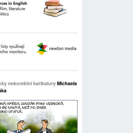
icky nekorektní karikatury
Michaela
áka