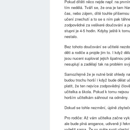
Pokud dítěti něco nejde např. na prvním
tím nedělá. Tváří se, že ona je tam h
čas, nebo zájem, dítě touhle příšernou a
učení znechutí a to se s ním pak táhn
zodpovědné za veškeré doučování a pr
stupni je 4-5 hodin. Kdyby ještě k tom
nestalo.
Bez tohoto doučování se učitelé nezdok
děti a rodiče a projde jim to. I když 
jsou nuceni suplovat jejich špatnou prá
nesuplují a zadělají tak na problém svý
Samozřejmě že je nutné brát ohledy na 
budou trochu horší i když bude dělat uč
platit, že ten nejvíce zodpovědný člově
učitelka a škola. Pokud k tomu nejsou 
horším učitelkám sáhnout na odměny.
Dokud se tohle nezmění, úplně zbyteč
Pro rodiče: Až vám učitelka začne vykl
ale bude plná arogance, udiveně ji řekn
vyřešit sama. Že vy máte svoji vlastní