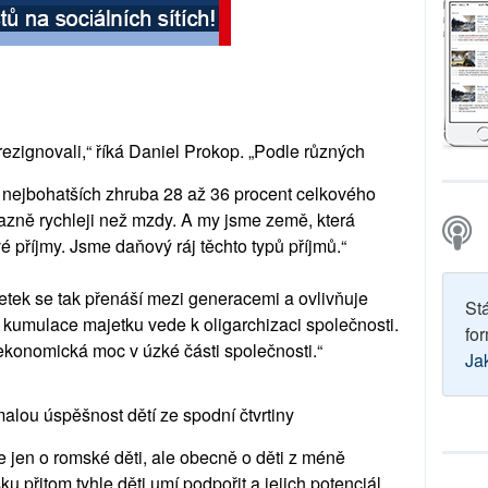
rezignovali,“ říká Daniel Prokop. „Podle různých
o nejbohatších zhruba 28 až 36 procent celkového
azně rychleji než mzdy. A my jsme země, která
é příjmy. Jsme daňový ráj těchto typů příjmů.“
etek se tak přenáší mezi generacemi a ovlivňuje
St
ní kumulace majetku vede k oligarchizaci společnosti.
for
 ekonomická moc v úzké části společnosti.“
Ja
lou úspěšnost dětí ze spodní čtvrtiny
 jen o romské děti, ale obecně o děti z méně
u přitom tyhle děti umí podpořit a jejich potenciál