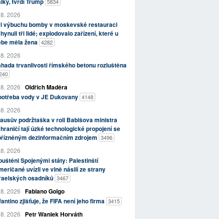
lky, tvrdí Trump
5834
 8. 2026
ři výbuchu bomby v moskevské restauraci
hynuli tři lidé; explodovalo zařízení, které u
ebe měla žena
4282
 8. 2026
hada trvanlivosti římského betonu rozluštěna
240
 8. 2026
Oldřich Maděra
potřeba vody v JE Dukovany
4148
 8. 2026
ausův podržtaška v roli Babišova ministra
hraničí tají úzké technologické propojení se
přízněným dezinformačním zdrojem
3496
 8. 2026
uštěni Spojenými státy: Palestinští
eričané uvízli ve vlně násilí ze strany
zraelských osadníků
3467
 8. 2026
Fabiano Golgo
fantino zjišťuje, že FIFA není jeho firma
3415
 8. 2026
Petr Waniek Horváth