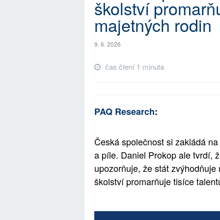
školství promarňu
majetných rodin
9. 6. 2026
čas čtení 1 minuta
PAQ Research
:
Česká společnost si zakládá na
a píle. Daniel Prokop ale tvrdí, ž
upozorňuje, že stát zvýhodňuje 
školství promarňuje tisíce talen