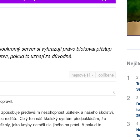
soukromý server si vyhrazují právo blokovat přístup
rovi, pokud to uznají za důvodné.
Nejčt
nejnovější
oblíbené
2.
Tr
S
0
3.
opravil.
Dů
tu
le způsobuje především neschopnost učitelek a našeho školství,
za
moc rodičů. Celý ten náš školský systém předpokládám, že
4.
koly, jako kdyby neměli nic jiného na práci. A pokud to
No
Te