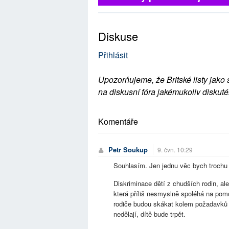
Diskuse
Přihlásit
Upozorňujeme, že Britské listy jako 
na diskusní fóra jakémukoliv diskuté
Komentáře
Petr Soukup
9. čvn. 10:29
Souhlasím. Jen jednu věc bych trochu 
Diskriminace dětí z chudších rodin, a
která příliš nesmyslně spoléhá na po
rodiče budou skákat kolem požadavků š
nedělají, dítě bude trpět.