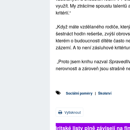
využít. My ztrácíme spoustu talentů 
kritérií.“
„Když máte vzdělaného rodiče, kter
šestnáct hodin rešerše, zvýší obrov
kterém o budoucnosti dítěte často n
zázemí. A to není zásluhové kritériu
„Proto jsem knihu nazval
Spravedliv
nerovnosti a zároveň jsou strašně ne
Sociální poměry
|
Školství
Vytisknout
Britské listy plně závisejí na f