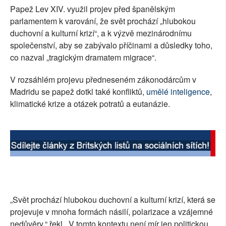
Papež Lev XIV. využil projev před španělským
parlamentem k varování, že svět prochází „hlubokou
duchovní a kulturní krizí“, a k výzvě mezinárodnímu
společenství, aby se zabývalo příčinami a důsledky toho,
co nazval „tragickým dramatem migrace“.
V rozsáhlém projevu předneseném zákonodárcům v
Madridu se papež dotkl také konfliktů,
umělé inteligence
,
klimatické krize a otázek potratů a eutanázie.
„Svět prochází hlubokou duchovní a kulturní krizí, která se
projevuje v mnoha formách násilí, polarizace a vzájemné
nedůvěry,“ řekl. „V tomto kontextu není mír jen politickou