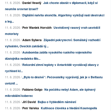
11. 6. 2026 /
Daniel Veselý
Jak chcete obstát v diplomacii, když si
neumíte srovnat Izrael?
11. 6. 2026 /
Digitální naivita skončila. Algoritmy vytěžují naši destrukci
a leg...
11. 6. 2026 /
Petr Waniek Horváth
Usvědčený rasový vrah usvědčil
motoristy
11. 6. 2026 /
Adam Sybera
Západni pokrytectví: Somálský rozhodčí
vyhoštěn, Ovečkin zakládá tý...
11. 6. 2026 /
Autobomba zabila vysokého ruského vojenského
důstojníka nedaleko Mo...
11. 6. 2026 /
Rekordní zimní teploty v Antarktidě vyvolávají obavy z
rychlosti kl...
11. 6. 2026 /
„Bylo to děsivé“: Pečovatelky vyprávějí, jak je v Belfastu
uvěznil ...
11. 6. 2026 /
Fabiano Golgo
Na počátku nebyl Adam, ale špinavý
mikrobiální koberec
11. 6. 2026 /
Jiří David
Bajka o Vybledlém náměstí
11. 6. 2026 /
Petr Vařeka
Kultivace člověka a hledání Kosmopolis