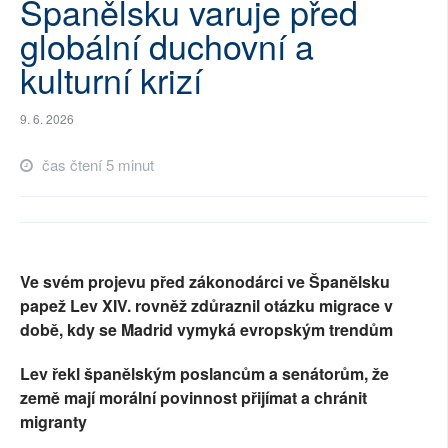
Španělsku varuje před
SOCIÁLNÍ SÍTĚ
globální duchovní a
kulturní krizí
RUBRIKY
PLNÁ VERZE STRÁNEK
9. 6. 2026
čas čtení 5 minut
Ve svém projevu před zákonodárci ve Španělsku
papež Lev XIV. rovněž zdůraznil otázku migrace v
době, kdy se Madrid vymyká evropským trendům
Lev řekl španělským poslancům a senátorům, že
země mají morální povinnost přijímat a chránit
migranty