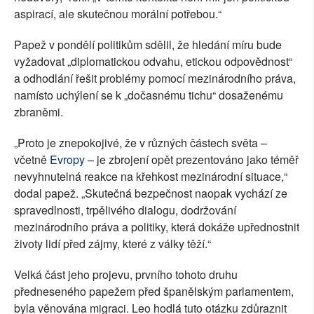
aspirací, ale skutečnou morální potřebou.“
Papež v pondělí politikům sdělil, že hledání míru bude
vyžadovat „diplomatickou odvahu, etickou odpovědnost“
a odhodlání řešit problémy pomocí mezinárodního práva,
namísto uchýlení se k „dočasnému tichu“ dosaženému
zbraněmi.
„Proto je znepokojivé, že v různých částech světa –
včetně
Evropy
– je zbrojení opět prezentováno jako téměř
nevyhnutelná reakce na křehkost mezinárodní situace,“
dodal papež. „Skutečná bezpečnost naopak vychází ze
spravedlnosti, trpělivého dialogu, dodržování
mezinárodního práva a politiky, která dokáže upřednostnit
životy lidí před zájmy, které z války těží.“
Velká část jeho projevu, prvního tohoto druhu
předneseného papežem před španělským parlamentem,
byla věnována migraci. Leo hodlá tuto otázku zdůraznit