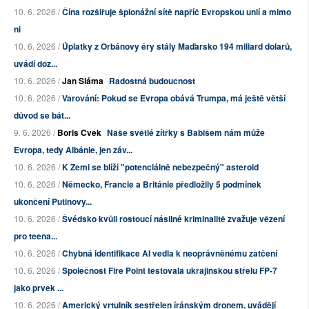
10. 6. 2026 /
Čína rozšiřuje špionážní sítě napříč Evropskou unií a mimo
ni
10. 6. 2026 /
Úplatky z Orbánovy éry stály Maďarsko 194 miliard dolarů,
uvádí doz...
10. 6. 2026 /
Jan Sláma
Radostná budoucnost
10. 6. 2026 /
Varování: Pokud se Evropa obává Trumpa, má ještě větší
důvod se bát...
9. 6. 2026 /
Boris Cvek
Naše světlé zítřky s Babišem nám může
Evropa, tedy Albánie, jen záv...
10. 6. 2026 /
K Zemi se blíží "potenciálně nebezpečný" asteroid
10. 6. 2026 /
Německo, Francie a Británie předložily 5 podmínek
ukončení Putinovy...
10. 6. 2026 /
Švédsko kvůli rostoucí násilné kriminalitě zvažuje vězení
pro teena...
10. 6. 2026 /
Chybná identifikace AI vedla k neoprávněnému zatčení
10. 6. 2026 /
Společnost Fire Point testovala ukrajinskou střelu FP-7
jako prvek ...
10. 6. 2026 /
Americký vrtulník sestřelen íránským dronem, uvádějí