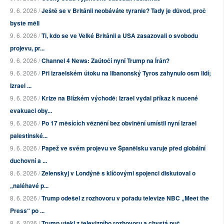
9. 6. 2026 /
Ještě se v Británii neobáváte tyranie? Tady je důvod, proč
byste měli
9. 6. 2026 /
Ti, kdo se ve Velké Británii a USA zasazovali o svobodu
projevu, pr...
9. 6. 2026 /
Channel 4 News: Zaútočí nyní Trump na Írán?
9. 6. 2026 /
Při izraelském útoku na libanonský Tyros zahynulo osm lidí;
Izrael ...
9. 6. 2026 /
Krize na Blízkém východě: Izrael vydal příkaz k nucené
evakuaci oby...
9. 6. 2026 /
Po 17 měsících věznění bez obvinění umístil nyní Izrael
palestinské...
9. 6. 2026 /
Papež ve svém projevu ve Španělsku varuje před globální
duchovní a ...
8. 6. 2026 /
Zelenskyj v Londýně s klíčovými spojenci diskutoval o
„naléhavé p...
8. 6. 2026 /
Trump odešel z rozhovoru v pořadu televize NBC „Meet the
Press“ po ...
8. 6. 2026 /
Trump utekl z televizního rozhovoru a chystá puč