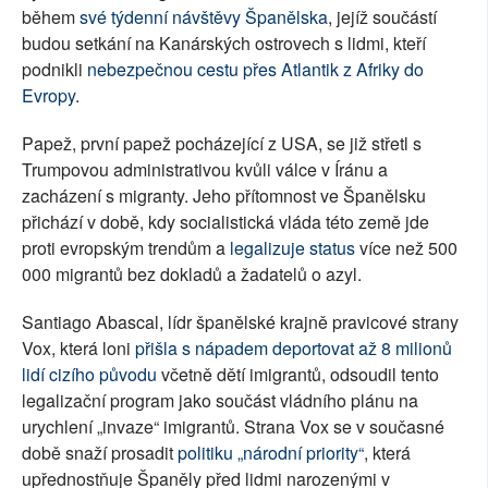
během
své týdenní návštěvy Španělska
, jejíž součástí
budou setkání na Kanárských ostrovech s lidmi, kteří
podnikli
nebezpečnou cestu přes Atlantik z Afriky do
Evropy
.
Papež, první papež pocházející z USA, se již střetl s
Trumpovou administrativou kvůli válce v Íránu a
zacházení s migranty. Jeho přítomnost ve Španělsku
přichází v době, kdy socialistická vláda této země jde
proti evropským trendům a
legalizuje status
více než 500
000 migrantů bez dokladů a žadatelů o azyl.
Santiago Abascal, lídr španělské krajně pravicové strany
Vox, která loni
přišla s nápadem deportovat až 8 milionů
lidí cizího původu
včetně dětí imigrantů, odsoudil tento
legalizační program jako součást vládního plánu na
urychlení „invaze“ imigrantů. Strana Vox se v současné
době snaží prosadit
politiku „národní priority“
, která
upřednostňuje Španěly před lidmi narozenými v