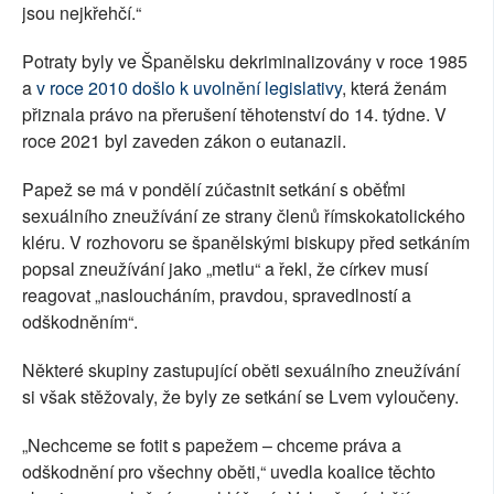
jsou nejkřehčí.“
Potraty byly ve Španělsku dekriminalizovány v roce 1985
a
v roce 2010 došlo k uvolnění legislativy
, která ženám
přiznala právo na přerušení těhotenství do 14. týdne. V
roce 2021 byl zaveden zákon o eutanazii.
Papež se má v pondělí zúčastnit setkání s oběťmi
sexuálního zneužívání ze strany členů římskokatolického
kléru. V rozhovoru se španělskými biskupy před setkáním
popsal zneužívání jako „metlu“ a řekl, že církev musí
reagovat „nasloucháním, pravdou, spravedlností a
odškodněním“.
Některé skupiny zastupující oběti sexuálního zneužívání
si však stěžovaly, že byly ze setkání se Lvem vyloučeny.
„Nechceme se fotit s papežem – chceme práva a
odškodnění pro všechny oběti,“ uvedla koalice těchto