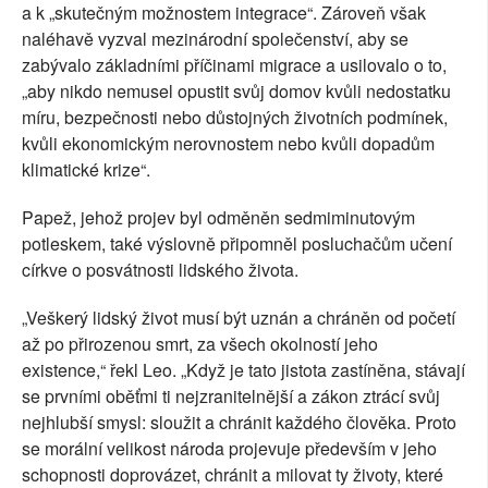
a k „skutečným možnostem integrace“. Zároveň však
naléhavě vyzval mezinárodní společenství, aby se
zabývalo základními příčinami migrace a usilovalo o to,
„aby nikdo nemusel opustit svůj domov kvůli nedostatku
míru, bezpečnosti nebo důstojných životních podmínek,
kvůli ekonomickým nerovnostem nebo kvůli dopadům
klimatické krize“.
Papež, jehož projev byl odměněn sedmiminutovým
potleskem, také výslovně připomněl posluchačům učení
církve o posvátnosti lidského života.
„Veškerý lidský život musí být uznán a chráněn od početí
až po přirozenou smrt, za všech okolností jeho
existence,“ řekl Leo. „Když je tato jistota zastíněna, stávají
se prvními oběťmi ti nejzranitelnější a zákon ztrácí svůj
nejhlubší smysl: sloužit a chránit každého člověka. Proto
se morální velikost národa projevuje především v jeho
schopnosti doprovázet, chránit a milovat ty životy, které