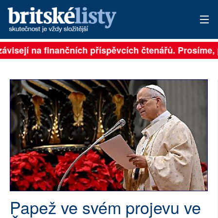
ávisejí na finančních příspěvcích čtenářů. Prosíme, př
PŘIHLÁSIT
AKTUÁLNÍ VYDÁNÍ
ARCHIV
ROZHOVORY
TÉMATA
NEJČTENĚJŠÍ ZA 7 DNÍ
AUTOŘI
Papež ve svém projevu ve
PŘÍSPĚVKY NA PROVOZ