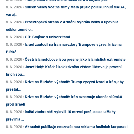
8. 6. 2026 /
Silicon Valley včetně firmy Meta přijalo politiku hnutí MAGA,
varuj...
8. 6. 2026 /
Proevropská strana v Arménii vyhrála volby a upevnila
odklon země o...
8. 6. 2026 /
ČR: Stojíme s univerzitami
8. 6. 2026 /
Izrael zaútočil na Írán navzdory Trumpově výzvě, krize na
Blízké...
9. 6. 2026 /
Čeští islamofobové jsou přesně jako islamističtí extremisté
8. 6. 2026 /
Josef Holý: Krádež kolektivního vědomí lidstva je prvotní
hřích sou...
8. 6. 2026 /
Krize na Blízkém východě: Trump vyzývá Izrael a Írán, aby
přestal...
8. 6. 2026 /
Krize na Blízkém východě: Írán oznamuje ukončení útoků
proti Izraeli
8. 6. 2026 /
Italští záchranáři vylovili 10 mrtvol poté, co se u Malty
převrhla ...
8. 6. 2026 /
Aktuálně publikuje neoznačenou reklamu fosilních korporací