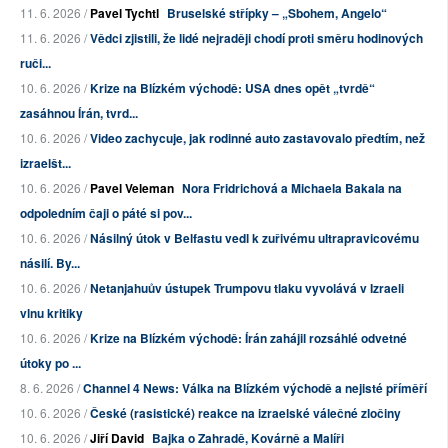
11. 6. 2026 /
Pavel Tychtl
Bruselské střípky – „Sbohem, Angelo“
11. 6. 2026 /
Vědci zjistili, že lidé nejraději chodí proti směru hodinových
ruči...
10. 6. 2026 /
Krize na Blízkém východě: USA dnes opět „tvrdě“
zasáhnou Írán, tvrd...
10. 6. 2026 /
Video zachycuje, jak rodinné auto zastavovalo předtím, než
izraelšt...
10. 6. 2026 /
Pavel Veleman
Nora Fridrichová a Michaela Bakala na
odpoledním čaji o páté si pov...
10. 6. 2026 /
Násilný útok v Belfastu vedl k zuřivému ultrapravicovému
násilí. By...
10. 6. 2026 /
Netanjahuův ústupek Trumpovu tlaku vyvolává v Izraeli
vlnu kritiky
10. 6. 2026 /
Krize na Blízkém východě: Írán zahájil rozsáhlé odvetné
útoky po ...
8. 6. 2026 /
Channel 4 News: Válka na Blízkém východě a nejisté příměří
10. 6. 2026 /
České (rasistické) reakce na izraelské válečné zločiny
10. 6. 2026 /
Jiří David
Bajka o Zahradě, Kovárně a Malíři