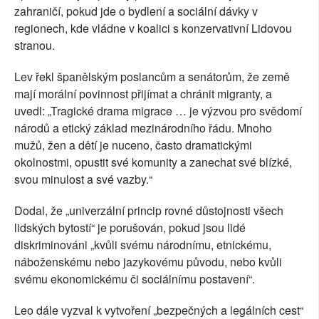
zahraničí, pokud jde o bydlení a sociální dávky v
regionech, kde vládne v koalici s konzervativní Lidovou
stranou.
Lev řekl španělským poslancům a senátorům, že země
mají morální povinnost přijímat a chránit migranty, a
uvedl: „Tragické drama migrace … je výzvou pro svědomí
národů a etický základ mezinárodního řádu. Mnoho
mužů, žen a dětí je nuceno, často dramatickými
okolnostmi, opustit své komunity a zanechat své blízké,
svou minulost a své vazby.“
Dodal, že „univerzální princip rovné důstojnosti všech
lidských bytostí“ je porušován, pokud jsou lidé
diskriminováni „kvůli svému národnímu, etnickému,
náboženskému nebo jazykovému původu, nebo kvůli
svému ekonomickému či sociálnímu postavení“.
Leo dále vyzval k vytvoření „bezpečných a legálních cest“