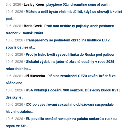
6. 6. 2026 /
Lesley Keen
playpiece 02.+ dreamtine song of earth
10. 6. 2026 /
Můžete a měli byste vinit mladé lidi, když se chovají jako líní
pod...
9. 6. 2026 /
Boris Cvek
Proč tam nedáte ty pojistky, aneb poslanec
Nacher v Radiožurnálu
10. 6. 2026 /
Transparency se podnětem obrací na instituce EU v
souvislosti se st...
10. 6. 2026 /
Proč je Irsko kvůli vývozu hliníku do Ruska pod palbou
10. 6. 2026 /
Globální výdaje na jaderné zbraně dosáhly v roce 2025
rekordních ho...
9. 6. 2026 /
Jiří Hlavenka
Plán na zestátnění ČEZu zavání krádeží za
bílého dne
10. 6. 2026 /
USA vytahují z oceánu 900 senzorů. Důsledky budou trvat
desítky let
10. 6. 2026 /
ICC po vyšetřování sexuálního obtěžování suspenduje
hlavního žalobc...
10. 6. 2026 /
EU povolila armádě vstoupit na palubu tankerů s ruskou
ropou ve Stř...