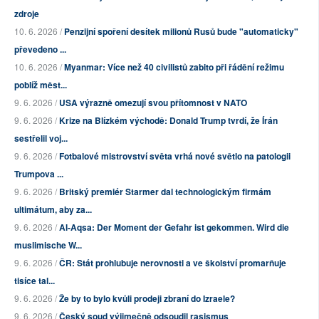
zdroje
10. 6. 2026 /
Penzijní spoření desítek milionů Rusů bude "automaticky"
převedeno ...
10. 6. 2026 /
Myanmar: Více než 40 civilistů zabito při řádění režimu
poblíž měst...
9. 6. 2026 /
USA výrazně omezují svou přítomnost v NATO
9. 6. 2026 /
Krize na Blízkém východě: Donald Trump tvrdí, že Írán
sestřelil voj...
9. 6. 2026 /
Fotbalové mistrovství světa vrhá nové světlo na patologii
Trumpova ...
9. 6. 2026 /
Britský premiér Starmer dal technologickým firmám
ultimátum, aby za...
9. 6. 2026 /
Al-Aqsa: Der Moment der Gefahr ist gekommen. Wird die
muslimische W...
9. 6. 2026 /
ČR: Stát prohlubuje nerovnosti a ve školství promarňuje
tisíce tal...
9. 6. 2026 /
Že by to bylo kvůli prodeji zbraní do Izraele?
9. 6. 2026 /
Český soud výjimečně odsoudil rasismus