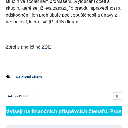
skupin ve společném prohlášení. „Vyloučení obětí a
skupin, které se již léta zasazují o pravdu, spravedlnost a
odškodnění, jen prohlubuje pocit opuštěnosti a únavy z
nedbalosti, která trvá již příliš dlouho.“
Zdroj v angličtině
ZDE
Katolická církev
0
Vytisknout
 závisejí na finančních příspěvcích čtenářů. Prosíme,