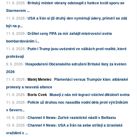
11. 6. 2026 /
Britský ministr obrany odstoupil z funkce kvůli sporu se
Starmerem ...
11. 6. 2026 /
USA a Írán si již druhý den vyměňují údery, příměří se zdá
být na p...
11. 6. 2026 /
Držitel ceny FIFA za mír zahájil mistrovství světa
bombardováním í...
11. 6. 2026 /
Putin i Trump jsou uvězněni ve válkách proti realitě, které
prohrávají
9. 6. 2026 /
Hospodaření Občanského sdružení Britské listy za květen
2026
11. 6. 2026 /
Matěj Metelec
Plameňáci versus Trumpův klan: albánské
protesty a nesvatá aliance
11. 6. 2026 /
Boris Cvek
Musejí z nás mít legraci všichni diktátoři světa
11. 6. 2026 /
Policie už druhou noc nasadila vodní děla proti výtržníkům
v Severn...
10. 6. 2026 /
Channel 4 News: Zuřivé rasistické násilí v Belfastu
10. 6. 2026 /
Channel 4 News: USA a Írán na sebe střílejí a izraelské
vraždění v ...