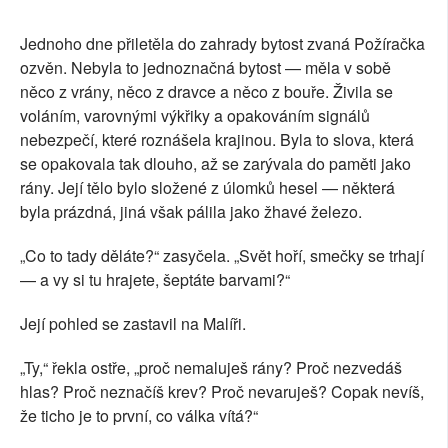
Jednoho dne přiletěla do zahrady bytost zvaná Požíračka
ozvěn. Nebyla to jednoznačná bytost — měla v sobě
něco z vrány, něco z dravce a něco z bouře. Živila se
voláním, varovnými výkřiky a opakováním signálů
nebezpečí, které roznášela krajinou. Byla to slova, která
se opakovala tak dlouho, až se zarývala do paměti jako
rány. Její tělo bylo složené z úlomků hesel — některá
byla prázdná, jiná však pálila jako žhavé železo.
„Co to tady děláte?“ zasyčela. „Svět hoří, smečky se trhají
— a vy si tu hrajete, šeptáte barvami?“
Její pohled se zastavil na Malíři.
„Ty,“ řekla ostře, „proč nemaluješ rány? Proč nezvedáš
hlas? Proč neznačíš krev? Proč nevaruješ? Copak nevíš,
že ticho je to první, co válka vítá?“