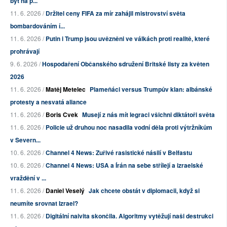
být na p...
11. 6. 2026 /
Držitel ceny FIFA za mír zahájil mistrovství světa
bombardováním í...
11. 6. 2026 /
Putin i Trump jsou uvězněni ve válkách proti realitě, které
prohrávají
9. 6. 2026 /
Hospodaření Občanského sdružení Britské listy za květen
2026
11. 6. 2026 /
Matěj Metelec
Plameňáci versus Trumpův klan: albánské
protesty a nesvatá aliance
11. 6. 2026 /
Boris Cvek
Musejí z nás mít legraci všichni diktátoři světa
11. 6. 2026 /
Policie už druhou noc nasadila vodní děla proti výtržníkům
v Severn...
10. 6. 2026 /
Channel 4 News: Zuřivé rasistické násilí v Belfastu
10. 6. 2026 /
Channel 4 News: USA a Írán na sebe střílejí a izraelské
vraždění v ...
11. 6. 2026 /
Daniel Veselý
Jak chcete obstát v diplomacii, když si
neumíte srovnat Izrael?
11. 6. 2026 /
Digitální naivita skončila. Algoritmy vytěžují naši destrukci