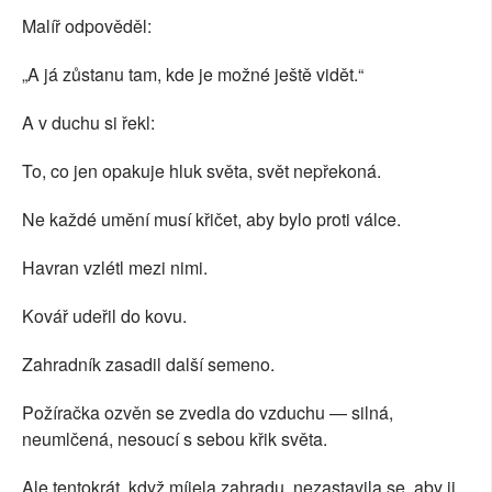
Malíř odpověděl:
„A já zůstanu tam, kde je možné ještě vidět.“
A v duchu si řekl:
To, co jen opakuje hluk světa, svět nepřekoná.
Ne každé umění musí křičet, aby bylo proti válce.
Havran vzlétl mezi nimi.
Kovář udeřil do kovu.
Zahradník zasadil další semeno.
Požíračka ozvěn se zvedla do vzduchu — silná,
neumlčená, nesoucí s sebou křik světa.
Ale tentokrát, když míjela zahradu, nezastavila se, aby ji