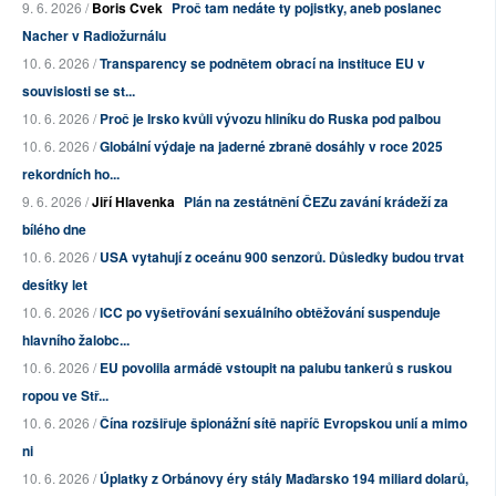
9. 6. 2026 /
Boris Cvek
Proč tam nedáte ty pojistky, aneb poslanec
Nacher v Radiožurnálu
10. 6. 2026 /
Transparency se podnětem obrací na instituce EU v
souvislosti se st...
10. 6. 2026 /
Proč je Irsko kvůli vývozu hliníku do Ruska pod palbou
10. 6. 2026 /
Globální výdaje na jaderné zbraně dosáhly v roce 2025
rekordních ho...
9. 6. 2026 /
Jiří Hlavenka
Plán na zestátnění ČEZu zavání krádeží za
bílého dne
10. 6. 2026 /
USA vytahují z oceánu 900 senzorů. Důsledky budou trvat
desítky let
10. 6. 2026 /
ICC po vyšetřování sexuálního obtěžování suspenduje
hlavního žalobc...
10. 6. 2026 /
EU povolila armádě vstoupit na palubu tankerů s ruskou
ropou ve Stř...
10. 6. 2026 /
Čína rozšiřuje špionážní sítě napříč Evropskou unií a mimo
ni
10. 6. 2026 /
Úplatky z Orbánovy éry stály Maďarsko 194 miliard dolarů,