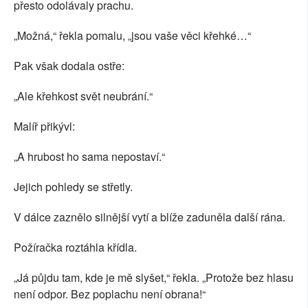
přesto odolávaly prachu.
„Možná,“ řekla pomalu, „jsou vaše věci křehké…“
Pak však dodala ostře:
„Ale křehkost svět neubrání.“
Malíř přikývl:
„A hrubost ho sama nepostaví.“
Jejich pohledy se střetly.
V dálce zaznělo silnější vytí a blíže zaduněla další rána.
Požíračka roztáhla křídla.
„Já půjdu tam, kde je mě slyšet,“ řekla. „Protože bez hlasu
není odpor. Bez poplachu není obrana!“