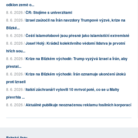
odklon země o...
8. 6. 2026 /
ČR: Stojíme s univerzitami
8. 6. 2026 /
Izrael zaútočil na Írán navzdory Trumpově výzvě, krize na
Blízké...
9. 6. 2026 /
Čeští islamofobové jsou přesně jako islamističtí extremisté
8. 6. 2026 /
Josef Holý: Krádež kolektivního vědomí lidstva je prvotní
hřích sou...
8. 6. 2026 /
Krize na Blízkém východě: Trump vyzývá Izrael a Írán, aby
přestal...
8. 6. 2026 /
Krize na Blízkém východě: Írán oznamuje ukončení útoků
proti Izraeli
8. 6. 2026 /
Italští záchranáři vylovili 10 mrtvol poté, co se u Malty
převrhla ...
8. 6. 2026 /
Aktuálně publikuje neoznačenou reklamu fosilních korporací
Britské listy