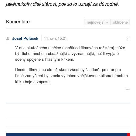
jakémukoliv diskutérovi, pokud to uznají za důvodné.
Komentáře
nejnovější
oblíbené
Josef Poláček
11. čvn. 15:21
0
V díle skutečného umělce (například filmového režiséra) může
být ticho mnohem obsažnější a významnější, nežli vypjaté
scény spojené s hlasitým křikem.
Dnešní filmy jsou ale už skoro všechny "action", prostor pro
tiché zamyšlení byl zcela vytlačen vnějškovou kulisou hřmotu a
křiku boje a zápasu.