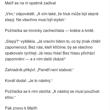
Malíř se na ni opatrně zadíval
„Vím,“ odpověděl. „A vím také, že hluk může být stejně
slepý. Ne všechno musí být slyšet.“
Požíračka se ironicky zachechtala — krátce a tvrdě.
„Slepý?“ vyštěkla. „Já vracím lidem to, co by jinak chtěli
zapomenout. Bez nás, kteří křičíme, by se všechno
opakovalo rychleji. Já nesu hlas! Bez hlasu přichází
zapomnění — a s ním další zkáza!“
Zahradník přikývl: „Paměť není slabost.“
Kovář dodal: „Je to nástroj.“
Požíračka se k nim otočila: „A nástroj se musí používat
silou.“
Pak znovu k Malíři: