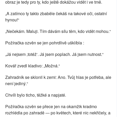
obraz je tedy pro ty, kdo ještě dokážou vidět i ve tmě.
„A zatímco ty takto zbaběle čekáš na takové oči, ostatní
hynou!“
„Nečekám. Maluji. Tím dávám sílu těm, kdo vidět mohou.“
Požíračka ozvěn se jen pohrdlivě ušklíbla :
„Já nejsem ‚totéž‘. Já jsem poplach. Já jsem nutnost.“
Kovář zvedl kladivo: „Možná.“
Zahradník se sklonil k zemi: Ano. Tvůj hlas je potřeba, ale
není jediný.“
Chvíli bylo ticho, těžké a napjaté.
Požíračka ozvěn se přece jen na okamžik kradmo
rozhlédla po zahradě — po květech, které nic nekřičely, a