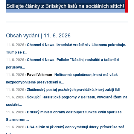
Obsah vydání | 11. 6. 2026
11. 6. 2026 /
Channel 4 News: Izraelské vraždění v Libanonu pokračuje.
Trump se z...
11. 6. 2026 /
Channel 4 News: Policie: "Násilní, rasističtí a fašističtí
porušova...
11. 6. 2026 /
Pavel Veleman
Nelítostná společnost, která má však
nezpochybnitelné přesvědčení o...
11. 6. 2026 /
Zločinecký postoj pražských pravičáků, který zabíjí lidi
11. 6. 2026 /
Šokující: Rasistické pogromy v Belfastu, vyvolané lžemi na
sociální...
11. 6. 2026 /
Britský ministr obrany odstoupil z funkce kvůli sporu se
Starmerem ...
11. 6. 2026 /
USA a Írán si již druhý den vyměňují údery, příměří se zdá