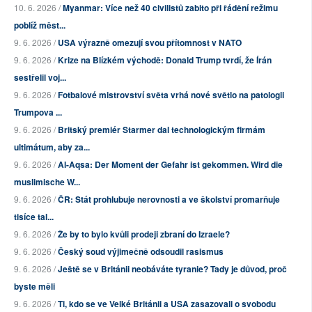
10. 6. 2026 /
Myanmar: Více než 40 civilistů zabito při řádění režimu
poblíž měst...
9. 6. 2026 /
USA výrazně omezují svou přítomnost v NATO
9. 6. 2026 /
Krize na Blízkém východě: Donald Trump tvrdí, že Írán
sestřelil voj...
9. 6. 2026 /
Fotbalové mistrovství světa vrhá nové světlo na patologii
Trumpova ...
9. 6. 2026 /
Britský premiér Starmer dal technologickým firmám
ultimátum, aby za...
9. 6. 2026 /
Al-Aqsa: Der Moment der Gefahr ist gekommen. Wird die
muslimische W...
9. 6. 2026 /
ČR: Stát prohlubuje nerovnosti a ve školství promarňuje
tisíce tal...
9. 6. 2026 /
Že by to bylo kvůli prodeji zbraní do Izraele?
9. 6. 2026 /
Český soud výjimečně odsoudil rasismus
9. 6. 2026 /
Ještě se v Británii neobáváte tyranie? Tady je důvod, proč
byste měli
9. 6. 2026 /
Ti, kdo se ve Velké Británii a USA zasazovali o svobodu