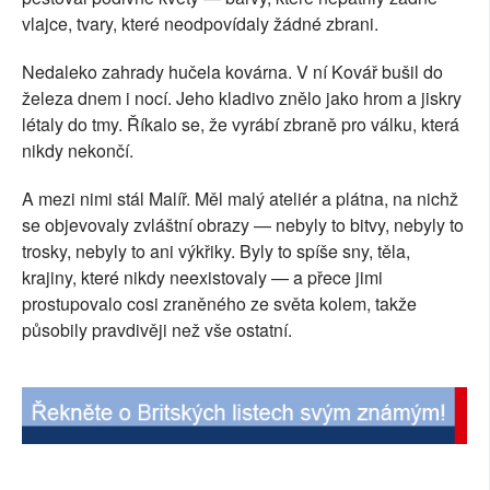
vlajce, tvary, které neodpovídaly žádné zbrani.
SOCIÁLNÍ SÍTĚ
Nedaleko zahrady hučela kovárna. V ní Kovář bušil do
RUBRIKY
železa dnem i nocí. Jeho kladivo znělo jako hrom a jiskry
létaly do tmy. Říkalo se, že vyrábí zbraně pro válku, která
PLNÁ VERZE STRÁNEK
nikdy nekončí.
A mezi nimi stál Malíř. Měl malý ateliér a plátna, na nichž
se objevovaly zvláštní obrazy — nebyly to bitvy, nebyly to
trosky, nebyly to ani výkřiky. Byly to spíše sny, těla,
krajiny, které nikdy neexistovaly — a přece jimi
prostupovalo cosi zraněného ze světa kolem, takže
působily pravdivěji než vše ostatní.