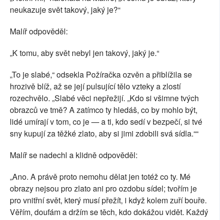
neukazuje svět takový, jaký je?“
Malíř odpověděl:
„K tomu, aby svět nebyl jen takový, jaký je.“
„To je slabé,“ odsekla Požíračka ozvěn a přiblížila se
hrozivě blíž, až se její pulsující tělo vzteky a zlostí
rozechvělo. „Slabé věci nepřežijí. „Kdo si všimne tvých
obrazců ve tmě? A zatímco ty hledáš, co by mohlo být,
lidé umírají v tom, co je — a ti, kdo sedí v bezpečí, si tvé
sny kupují za těžké zlato, aby si jimi zdobili svá sídla.““
Malíř se nadechl a klidně odpověděl:
„Ano. A právě proto nemohu dělat jen totéž co ty. Mé
obrazy nejsou pro zlato ani pro ozdobu sídel; tvořím je
pro vnitřní svět, který musí přežít, i když kolem zuří bouře.
Věřím, doufám a držím se těch, kdo dokážou vidět. Každý