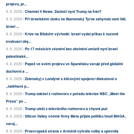
projevu, pr...
9. 6. 2026 /
Channel 4 News: Zaútočí nyní Trump na Írán?
9. 6. 2026 /
Při izraelském útoku na libanonský Tyros zahynulo osm lidí;
Izrael ...
9. 6. 2026 /
Krize na Blízkém východě: Izrael vydal příkaz k nucené
evakuaci oby...
9. 6. 2026 /
Po 17 měsících věznění bez obvinění umístil nyní Izrael
palestinské...
9. 6. 2026 /
Papež ve svém projevu ve Španělsku varuje před globální
duchovní a ...
8. 6. 2026 /
Zelenskyj v Londýně s klíčovými spojenci diskutoval o
„naléhavé p...
8. 6. 2026 /
Trump odešel z rozhovoru v pořadu televize NBC „Meet the
Press“ po ...
8. 6. 2026 /
Trump utekl z televizního rozhovoru a chystá puč
8. 6. 2026 /
Silicon Valley včetně firmy Meta přijalo politiku hnutí MAGA,
varuj...
8. 6. 2026 /
Proevropská strana v Arménii vyhrála volby a upevnila