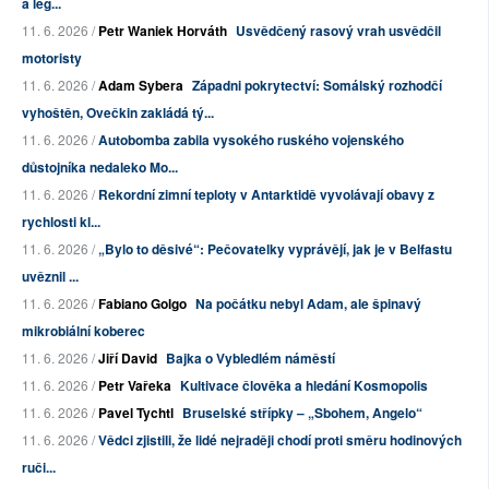
a leg...
11. 6. 2026 /
Petr Waniek Horváth
Usvědčený rasový vrah usvědčil
motoristy
11. 6. 2026 /
Adam Sybera
Západni pokrytectví: Somálský rozhodčí
vyhoštěn, Ovečkin zakládá tý...
11. 6. 2026 /
Autobomba zabila vysokého ruského vojenského
důstojníka nedaleko Mo...
11. 6. 2026 /
Rekordní zimní teploty v Antarktidě vyvolávají obavy z
rychlosti kl...
11. 6. 2026 /
„Bylo to děsivé“: Pečovatelky vyprávějí, jak je v Belfastu
uvěznil ...
11. 6. 2026 /
Fabiano Golgo
Na počátku nebyl Adam, ale špinavý
mikrobiální koberec
11. 6. 2026 /
Jiří David
Bajka o Vybledlém náměstí
11. 6. 2026 /
Petr Vařeka
Kultivace člověka a hledání Kosmopolis
11. 6. 2026 /
Pavel Tychtl
Bruselské střípky – „Sbohem, Angelo“
11. 6. 2026 /
Vědci zjistili, že lidé nejraději chodí proti směru hodinových
ruči...