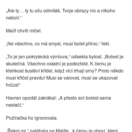
„Ale ty… ty tu sílu odmítáš. Tvoje obrazy nic a nikoho
nebolí.“
Malíř chvíli mlčel.
„Ne všechno, co má smysl, musí bolet přímo,“ řekl.
„To je jen pokrytecká výmluva,“ odsekla bytost. „Bolest je
skutečná. Všechno ostatní je podezřelé. K čemu je
křehkost šustění křídel, když vlci trhají srny? Proto někdo
musí křičet pravdu! Musí se varovat, musí se ukazovat
hrůza!“
Havran opodál zakrákal: „A přesto ani bolest sama
nestačí.“
Požíračka ho ignorovala.
„Řekni mi,“ naléhala na Malíře, „k čemu je obraz, který