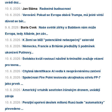
uvádí doz...
10. 6. 2026 /
Jan Sláma
Radostná budoucnost
10. 6. 2026 /
Varování: Pokud se Evropa obává Trumpa, má ještě větší
důvod se bát...
9. 6. 2026 /
Boris Cvek
Naše světlé zítřky s Babišem nám může
Evropa, tedy Albánie, jen záv...
10. 6. 2026 /
K Zemi se blíží "potenciálně nebezpečný" asteroid
10. 6. 2026 /
Německo, Francie a Británie předložily 5 podmínek
ukončení Putinovy...
10. 6. 2026 /
Švédsko kvůli rostoucí násilné kriminalitě zvažuje vězení
pro teena...
10. 6. 2026 /
Chybná identifikace AI vedla k neoprávněnému zatčení
10. 6. 2026 /
Společnost Fire Point testovala ukrajinskou střelu FP-7
jako prvek ...
10. 6. 2026 /
Americký vrtulník sestřelen íránským dronem, uvádějí
zdroje
10. 6. 2026 /
Penzijní spoření desítek milionů Rusů bude "automaticky"
převedeno ...