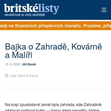
sejí na finančních příspěvcích čtenářů. Prosíme, přisp
PŘIHLÁSIT
AKTUÁLNÍ VYDÁNÍ
Bajka o Zahradě, Kovárně
ARCHIV
a Malíři
ROZHOVORY
10. 6. 2026 /
Jiří David
TÉMATA
čas čtení 5 minut
NEJČTENĚJŠÍ ZA 7 DNÍ
AUTOŘI
Na kraji zpustošené země byla zahrada, kde Zahradník
PŘÍSPĚVKY NA PROVOZ
pěstoval podivné květy — barvy, které nepatřily žádné