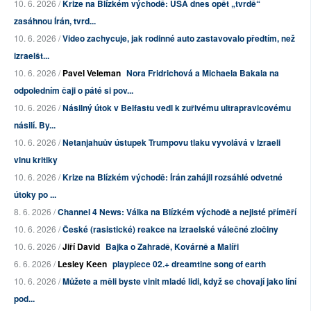
10. 6. 2026 /
Krize na Blízkém východě: USA dnes opět „tvrdě“
zasáhnou Írán, tvrd...
10. 6. 2026 /
Video zachycuje, jak rodinné auto zastavovalo předtím, než
izraelšt...
10. 6. 2026 /
Pavel Veleman
Nora Fridrichová a Michaela Bakala na
odpoledním čaji o páté si pov...
10. 6. 2026 /
Násilný útok v Belfastu vedl k zuřivému ultrapravicovému
násilí. By...
10. 6. 2026 /
Netanjahuův ústupek Trumpovu tlaku vyvolává v Izraeli
vlnu kritiky
10. 6. 2026 /
Krize na Blízkém východě: Írán zahájil rozsáhlé odvetné
útoky po ...
8. 6. 2026 /
Channel 4 News: Válka na Blízkém východě a nejisté příměří
10. 6. 2026 /
České (rasistické) reakce na izraelské válečné zločiny
10. 6. 2026 /
Jiří David
Bajka o Zahradě, Kovárně a Malíři
6. 6. 2026 /
Lesley Keen
playpiece 02.+ dreamtine song of earth
10. 6. 2026 /
Můžete a měli byste vinit mladé lidi, když se chovají jako líní
pod...