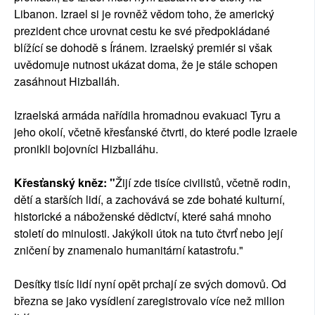
Libanon. Izrael si je rovněž vědom toho, že americký
prezident chce urovnat cestu ke své předpokládané
blížící se dohodě s Íránem. Izraelský premiér si však
uvědomuje nutnost ukázat doma, že je stále schopen
zasáhnout Hizballáh.
Izraelská armáda nařídila hromadnou evakuaci Tyru a
jeho okolí, včetně křesťanské čtvrti, do které podle Izraele
pronikli bojovníci Hizballáhu.
Křesťanský kněz: "
Žijí zde tisíce civilistů, včetně rodin,
dětí a starších lidí, a zachovává se zde bohaté kulturní,
historické a náboženské dědictví, které sahá mnoho
století do minulosti. Jakýkoli útok na tuto čtvrť nebo její
zničení by znamenalo humanitární katastrofu."
Desítky tisíc lidí nyní opět prchají ze svých domovů. Od
března se jako vysídlení zaregistrovalo více než milion