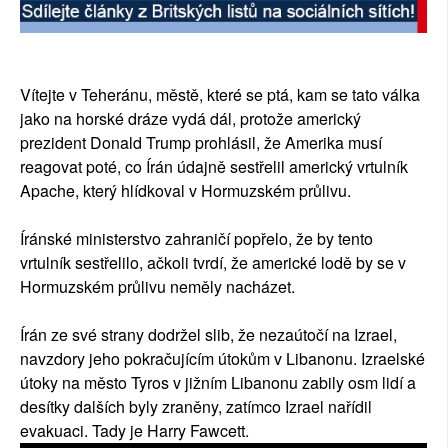
Vítejte v Teheránu, městě, které se ptá, kam se tato válka
jako na horské dráze vydá dál, protože americký
prezident Donald Trump prohlásil, že Amerika musí
reagovat poté, co Írán údajně sestřelil americký vrtulník
Apache, který hlídkoval v Hormuzském průlivu.
Íránské ministerstvo zahraničí popřelo, že by tento
vrtulník sestřelilo, ačkoli tvrdí, že americké lodě by se v
Hormuzském průlivu neměly nacházet.
Írán ze své strany dodržel slib, že nezaútočí na Izrael,
navzdory jeho pokračujícím útokům v Libanonu. Izraelské
útoky na město Tyros v jižním Libanonu zabily osm lidí a
desítky dalších byly zraněny, zatímco Izrael nařídil
evakuaci. Tady je Harry Fawcett.