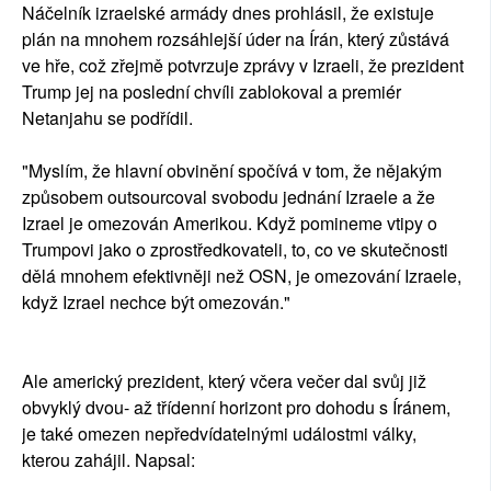
Náčelník izraelské armády dnes prohlásil, že existuje
plán na mnohem rozsáhlejší úder na Írán, který zůstává
ve hře, což zřejmě potvrzuje zprávy v Izraeli, že prezident
Trump jej na poslední chvíli zablokoval a premiér
Netanjahu se podřídil.
"Myslím, že hlavní obvinění spočívá v tom, že nějakým
způsobem outsourcoval svobodu jednání Izraele a že
Izrael je omezován Amerikou. Když pomineme vtipy o
Trumpovi jako o zprostředkovateli, to, co ve skutečnosti
dělá mnohem efektivněji než OSN, je omezování Izraele,
když Izrael nechce být omezován."
Ale americký prezident, který včera večer dal svůj již
obvyklý dvou- až třídenní horizont pro dohodu s Íránem,
je také omezen nepředvídatelnými událostmi války,
kterou zahájil. Napsal: