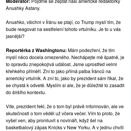
Moderátor:
Pojďme se zeptat naší americké redaktorky
Anushky Astany.
Anushko, všichni v Íránu se ptají, co Trump myslí tím, že
bude reagovat na sestřelení tohoto vrtulníku. Je to u vás
jasnější?
Reportérka z Washingtonu:
Mám podezření, že tím
myslí něco docela omezeného. Nechápejte mě špatně, je
to opravdu znepokojivá událost. Jsme uprostřed velmi
křehkého příměří. Zní to jako přímá palba Íránců na
americký vrtulník. A zní to, jako by prezident sám říkal, že
se chystá k odvetě. Myslím si ale, že je důležité to zasadit
do širšího kontextu.
Víte, prezident řekl, že o tom byl právě informován, ale ve
skutečnosti o tom věděl už včera večer. Vím to proto, že
vyšel ven, aby promluvil s novináři, když šel na
basketbalový zápas Knicks v New Yorku. A v jednu chvíli