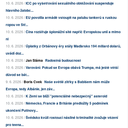
10. 6. 2026 /
ICC po vyšetřování sexuálního obtěžování suspenduje
hlavního žalobc...
10. 6. 2026 /
EU povolila armádě vstoupit na palubu tankerů s ruskou
ropou ve Stř...
10. 6. 2026 /
Čína rozšiřuje špionážní sítě napříč Evropskou unií a mimo
ni
10. 6. 2026 /
Úplatky z Orbánovy éry stály Maďarsko 194 miliard dolarů,
uvádí doz...
10. 6. 2026 /
Jan Sláma
Radostná budoucnost
10. 6. 2026 /
Varování: Pokud se Evropa obává Trumpa, má ještě větší
důvod se bát...
9. 6. 2026 /
Boris Cvek
Naše světlé zítřky s Babišem nám může
Evropa, tedy Albánie, jen záv...
10. 6. 2026 /
K Zemi se blíží "potenciálně nebezpečný" asteroid
10. 6. 2026 /
Německo, Francie a Británie předložily 5 podmínek
ukončení Putinovy...
10. 6. 2026 /
Švédsko kvůli rostoucí násilné kriminalitě zvažuje vězení
pro teena...