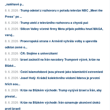
„naléhavé p...
8. 6. 2026 /
Trump odešel z rozhovoru v pořadu televize NBC „Meet the
Press“ po ...
8. 6. 2026 /
Trump utekl z televizního rozhovoru a chystá puč
8. 6. 2026 /
Silicon Valley včetně firmy Meta přijalo politiku hnutí MAGA,
varuj...
8. 6. 2026 /
Proevropská strana v Arménii vyhrála volby a upevnila
odklon země o...
8. 6. 2026 /
ČR: Stojíme s univerzitami
8. 6. 2026 /
Izrael zaútočil na Írán navzdory Trumpově výzvě, krize na
Blízké...
9. 6. 2026 /
Čeští islamofobové jsou přesně jako islamističtí extremisté
8. 6. 2026 /
Josef Holý: Krádež kolektivního vědomí lidstva je prvotní
hřích sou...
8. 6. 2026 /
Krize na Blízkém východě: Trump vyzývá Izrael a Írán, aby
přestal...
8. 6. 2026 /
Krize na Blízkém východě: Írán oznamuje ukončení útoků
proti Izraeli