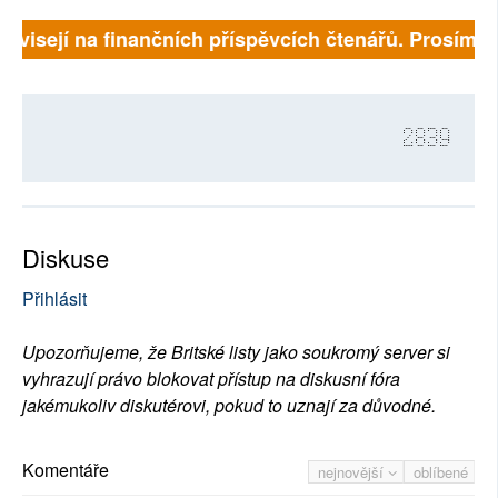
ávisejí na finančních příspěvcích čtenářů. Prosíme, př
2839
Diskuse
Přihlásit
Upozorňujeme, že Britské listy jako soukromý server si
vyhrazují právo blokovat přístup na diskusní fóra
jakémukoliv diskutérovi, pokud to uznají za důvodné.
Komentáře
nejnovější
oblíbené