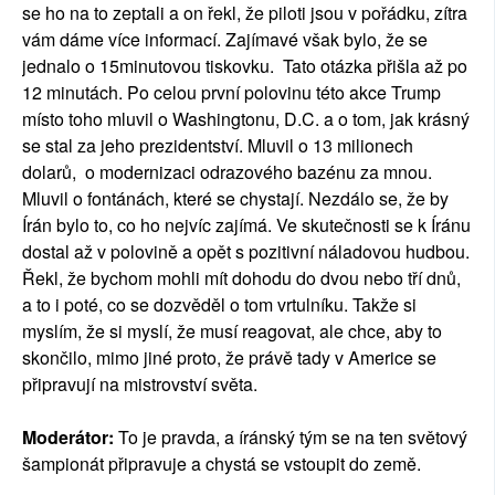
se ho na to zeptali a on řekl, že piloti jsou v pořádku, zítra
vám dáme více informací. Zajímavé však bylo, že se
jednalo o 15minutovou tiskovku. Tato otázka přišla až po
12 minutách. Po celou první polovinu této akce Trump
místo toho mluvil o Washingtonu, D.C. a o tom, jak krásný
se stal za jeho prezidentství. Mluvil o 13 milionech
dolarů, o modernizaci odrazového bazénu za mnou.
Mluvil o fontánách, které se chystají. Nezdálo se, že by
Írán bylo to, co ho nejvíc zajímá. Ve skutečnosti se k Íránu
dostal až v polovině a opět s pozitivní náladovou hudbou.
Řekl, že bychom mohli mít dohodu do dvou nebo tří dnů,
a to i poté, co se dozvěděl o tom vrtulníku. Takže si
myslím, že si myslí, že musí reagovat, ale chce, aby to
skončilo, mimo jiné proto, že právě tady v Americe se
připravují na mistrovství světa.
Moderátor:
To je pravda, a íránský tým se na ten světový
šampionát připravuje a chystá se vstoupit do země.