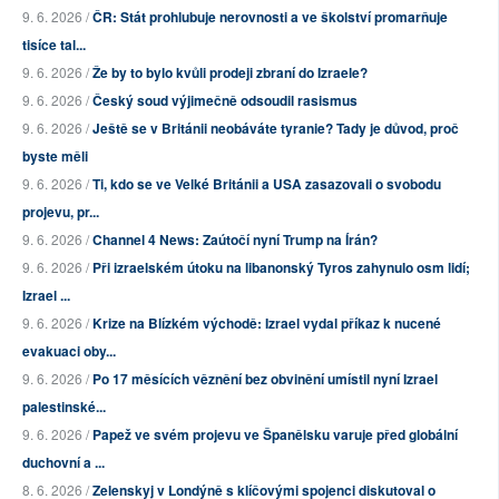
9. 6. 2026 /
ČR: Stát prohlubuje nerovnosti a ve školství promarňuje
tisíce tal...
9. 6. 2026 /
Že by to bylo kvůli prodeji zbraní do Izraele?
9. 6. 2026 /
Český soud výjimečně odsoudil rasismus
9. 6. 2026 /
Ještě se v Británii neobáváte tyranie? Tady je důvod, proč
byste měli
9. 6. 2026 /
Ti, kdo se ve Velké Británii a USA zasazovali o svobodu
projevu, pr...
9. 6. 2026 /
Channel 4 News: Zaútočí nyní Trump na Írán?
9. 6. 2026 /
Při izraelském útoku na libanonský Tyros zahynulo osm lidí;
Izrael ...
9. 6. 2026 /
Krize na Blízkém východě: Izrael vydal příkaz k nucené
evakuaci oby...
9. 6. 2026 /
Po 17 měsících věznění bez obvinění umístil nyní Izrael
palestinské...
9. 6. 2026 /
Papež ve svém projevu ve Španělsku varuje před globální
duchovní a ...
8. 6. 2026 /
Zelenskyj v Londýně s klíčovými spojenci diskutoval o