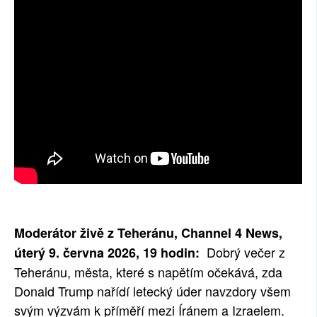
SOCIÁLNÍ SÍTĚ
RUBRIKY
PLNÁ VERZE STRÁNEK
Moderátor živě z Teheránu, Channel 4 News,
Dobrý večer z
úterý 9. června 2026, 19 hodin:
Teheránu, města, které s napětím očekává, zda
Donald Trump nařídí letecký úder navzdory všem
svým výzvám k příměří mezi Íránem a Izraelem.