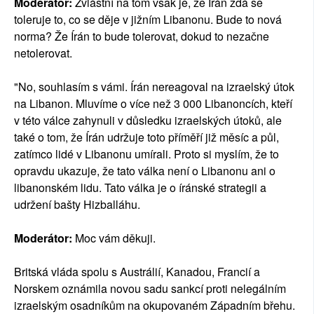
Moderátor:
Zvláštní na tom však je, že Írán zdá se
toleruje to, co se děje v jižním Libanonu. Bude to nová
norma? Že Írán to bude tolerovat, dokud to nezačne
netolerovat.
"No, souhlasím s vámi. Írán nereagoval na izraelský útok
na Libanon. Mluvíme o více než 3 000 Libanoncích, kteří
v této válce zahynuli v důsledku izraelských útoků, ale
také o tom, že Írán udržuje toto příměří již měsíc a půl,
zatímco lidé v Libanonu umírali. Proto si myslím, že to
opravdu ukazuje, že tato válka není o Libanonu ani o
libanonském lidu. Tato válka je o íránské strategii a
udržení bašty Hizballáhu.
Moderátor:
Moc vám děkuji.
Britská vláda spolu s Austrálií, Kanadou, Francií a
Norskem oznámila novou sadu sankcí proti nelegálním
izraelským osadníkům na okupovaném Západním břehu.