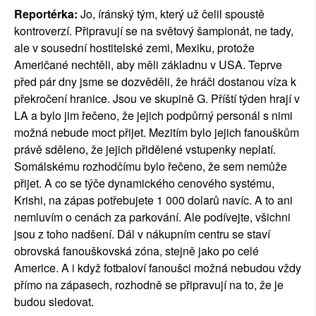
Reportérka:
Jo, íránský tým, který už čelil spoustě
kontroverzí. Připravují se na světový šampionát, ne tady,
ale v sousední hostitelské zemi, Mexiku, protože
Američané nechtěli, aby měli základnu v USA. Teprve
před pár dny jsme se dozvěděli, že hráči dostanou víza k
překročení hranice. Jsou ve skupině G. Příští týden hrají v
LA a bylo jim řečeno, že jejich podpůrný personál s nimi
možná nebude moct přijet. Mezitím bylo jejich fanouškům
právě sděleno, že jejich přidělené vstupenky neplatí.
Somálskému rozhodčímu bylo řečeno, že sem nemůže
přijet. A co se týče dynamického cenového systému,
Krishi, na zápas potřebujete 1 000 dolarů navíc. A to ani
nemluvím o cenách za parkování. Ale podívejte, všichni
jsou z toho nadšení. Dál v nákupním centru se staví
obrovská fanouškovská zóna, stejně jako po celé
Americe. A i když fotbaloví fanoušci možná nebudou vždy
přímo na zápasech, rozhodně se připravují na to, že je
budou sledovat.