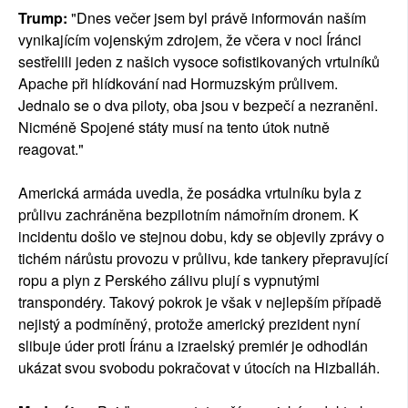
Trump:
"Dnes večer jsem byl právě informován naším
vynikajícím vojenským zdrojem, že včera v noci Íránci
sestřelili jeden z našich vysoce sofistikovaných vrtulníků
Apache při hlídkování nad Hormuzským průlivem.
Jednalo se o dva piloty, oba jsou v bezpečí a nezraněni.
Nicméně Spojené státy musí na tento útok nutně
reagovat."
Americká armáda uvedla, že posádka vrtulníku byla z
průlivu zachráněna bezpilotním námořním dronem. K
incidentu došlo ve stejnou dobu, kdy se objevily zprávy o
tichém nárůstu provozu v průlivu, kde tankery přepravující
ropu a plyn z Perského zálivu plují s vypnutými
transpondéry. Takový pokrok je však v nejlepším případě
nejistý a podmíněný, protože americký prezident nyní
slibuje úder proti Íránu a izraelský premiér je odhodlán
ukázat svou svobodu pokračovat v útocích na Hizballáh.