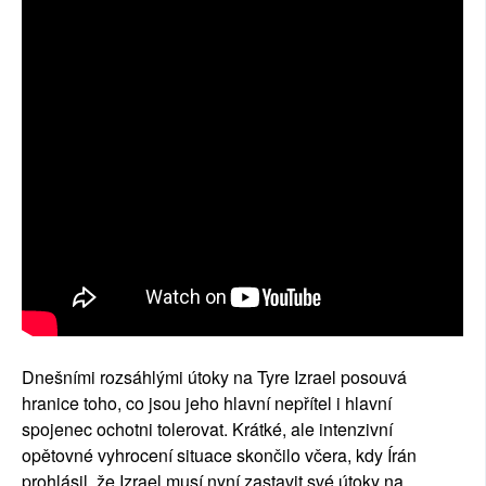
Dnešními rozsáhlými útoky na Tyre Izrael posouvá
hranice toho, co jsou jeho hlavní nepřítel i hlavní
spojenec ochotni tolerovat. Krátké, ale intenzivní
opětovné vyhrocení situace skončilo včera, kdy Írán
prohlásil, že Izrael musí nyní zastavit své útoky na