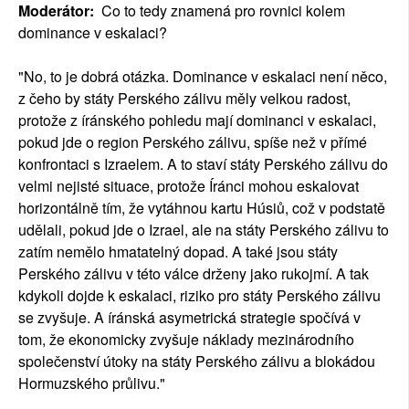
Moderátor:
Co to tedy znamená pro rovnici kolem
dominance v eskalaci?
"No, to je dobrá otázka. Dominance v eskalaci není něco,
z čeho by státy Perského zálivu měly velkou radost,
protože z íránského pohledu mají dominanci v eskalaci,
pokud jde o region Perského zálivu, spíše než v přímé
konfrontaci s Izraelem. A to staví státy Perského zálivu do
velmi nejisté situace, protože Íránci mohou eskalovat
horizontálně tím, že vytáhnou kartu Húsiů, což v podstatě
udělali, pokud jde o Izrael, ale na státy Perského zálivu to
zatím nemělo hmatatelný dopad. A také jsou státy
Perského zálivu v této válce drženy jako rukojmí. A tak
kdykoli dojde k eskalaci, riziko pro státy Perského zálivu
se zvyšuje. A íránská asymetrická strategie spočívá v
tom, že ekonomicky zvyšuje náklady mezinárodního
společenství útoky na státy Perského zálivu a blokádou
Hormuzského průlivu."