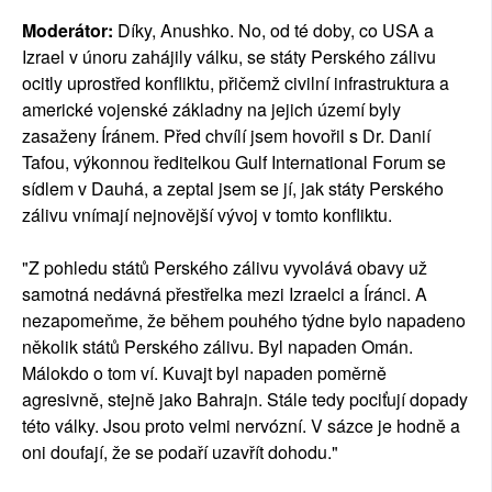
Moderátor:
Díky, Anushko. No, od té doby, co USA a
Izrael v únoru zahájily válku, se státy Perského zálivu
ocitly uprostřed konfliktu, přičemž civilní infrastruktura a
americké vojenské základny na jejich území byly
zasaženy Íránem. Před chvílí jsem hovořil s Dr. Danií
Tafou, výkonnou ředitelkou Gulf International Forum se
sídlem v Dauhá, a zeptal jsem se jí, jak státy Perského
zálivu vnímají nejnovější vývoj v tomto konfliktu.
"Z pohledu států Perského zálivu vyvolává obavy už
samotná nedávná přestřelka mezi Izraelci a Íránci. A
nezapomeňme, že během pouhého týdne bylo napadeno
několik států Perského zálivu. Byl napaden Omán.
Málokdo o tom ví. Kuvajt byl napaden poměrně
agresivně, stejně jako Bahrajn. Stále tedy pociťují dopady
této války. Jsou proto velmi nervózní. V sázce je hodně a
oni doufají, že se podaří uzavřít dohodu."