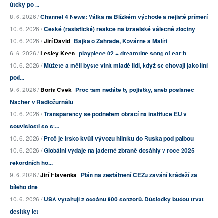
útoky po ...
8. 6. 2026 /
Channel 4 News: Válka na Blízkém východě a nejisté příměří
10. 6. 2026 /
České (rasistické) reakce na izraelské válečné zločiny
10. 6. 2026 /
Jiří David
Bajka o Zahradě, Kovárně a Malíři
6. 6. 2026 /
Lesley Keen
playpiece 02.+ dreamtine song of earth
10. 6. 2026 /
Můžete a měli byste vinit mladé lidi, když se chovají jako líní
pod...
9. 6. 2026 /
Boris Cvek
Proč tam nedáte ty pojistky, aneb poslanec
Nacher v Radiožurnálu
10. 6. 2026 /
Transparency se podnětem obrací na instituce EU v
souvislosti se st...
10. 6. 2026 /
Proč je Irsko kvůli vývozu hliníku do Ruska pod palbou
10. 6. 2026 /
Globální výdaje na jaderné zbraně dosáhly v roce 2025
rekordních ho...
9. 6. 2026 /
Jiří Hlavenka
Plán na zestátnění ČEZu zavání krádeží za
bílého dne
10. 6. 2026 /
USA vytahují z oceánu 900 senzorů. Důsledky budou trvat
desítky let