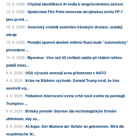
10. 6. 2026 /
Chybná identifikace AI vedla k neoprávněnému zatčení
10. 6. 2026 /
Společnost Fire Point testovala ukrajinskou střelu FP-7
jako prvek ...
10. 6. 2026 /
Americký vrtulník sestřelen íránským dronem, uvádějí
zdroje
10. 6. 2026 /
Penzijní spoření desítek milionů Rusů bude "automaticky"
převedeno ...
10. 6. 2026 /
Myanmar: Více než 40 civilistů zabito při řádění režimu
poblíž měst...
9. 6. 2026 /
USA výrazně omezují svou přítomnost v NATO
9. 6. 2026 /
Krize na Blízkém východě: Donald Trump tvrdí, že Írán
sestřelil voj...
9. 6. 2026 /
Fotbalové mistrovství světa vrhá nové světlo na patologii
Trumpova ...
9. 6. 2026 /
Britský premiér Starmer dal technologickým firmám
ultimátum, aby za...
9. 6. 2026 /
Al-Aqsa: Der Moment der Gefahr ist gekommen. Wird die
muslimische W...