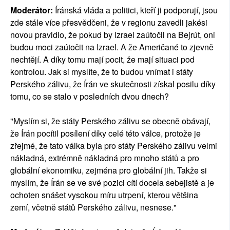
Moderátor:
Íránská vláda a politici, kteří ji podporují, jsou
zde stále více přesvědčeni, že v regionu zavedli jakési
novou pravidlo, že pokud by Izrael zaútočil na Bejrút, oni
budou moci zaútočit na Izrael. A že Američané to zjevně
nechtějí. A díky tomu mají pocit, že mají situaci pod
kontrolou. Jak si myslíte, že to budou vnímat i státy
Perského zálivu, že Írán ve skutečnosti získal posilu díky
tomu, co se stalo v posledních dvou dnech?
"Myslím si, že státy Perského zálivu se obecně obávají,
že Írán pocítil posílení díky celé této válce, protože je
zřejmé, že tato válka byla pro státy Perského zálivu velmi
nákladná, extrémně nákladná pro mnoho států a pro
globální ekonomiku, zejména pro globální jih. Takže si
myslím, že Írán se ve své pozici cítí docela sebejistě a je
ochoten snášet vysokou míru utrpení, kterou většina
zemí, včetně států Perského zálivu, nesnese."