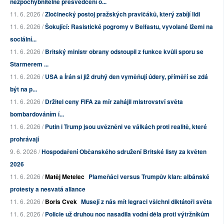
nezpochybnitelné přesvědčení o...
11. 6. 2026 /
Zločinecký postoj pražských pravičáků, který zabíjí lidi
11. 6. 2026 /
Šokující: Rasistické pogromy v Belfastu, vyvolané lžemi na
sociální...
11. 6. 2026 /
Britský ministr obrany odstoupil z funkce kvůli sporu se
Starmerem ...
11. 6. 2026 /
USA a Írán si již druhý den vyměňují údery, příměří se zdá
být na p...
11. 6. 2026 /
Držitel ceny FIFA za mír zahájil mistrovství světa
bombardováním í...
11. 6. 2026 /
Putin i Trump jsou uvězněni ve válkách proti realitě, které
prohrávají
9. 6. 2026 /
Hospodaření Občanského sdružení Britské listy za květen
2026
11. 6. 2026 /
Matěj Metelec
Plameňáci versus Trumpův klan: albánské
protesty a nesvatá aliance
11. 6. 2026 /
Boris Cvek
Musejí z nás mít legraci všichni diktátoři světa
11. 6. 2026 /
Policie už druhou noc nasadila vodní děla proti výtržníkům