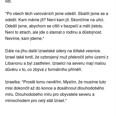
lidí.
"Po všech těch varováních jsme odešli. Sbalili jsme se a
odešli. Kam máme jít? Není kam jít. Skončíme na ulici.
Odešli jsme, abychom se cítili v bezpečí a měli jistotu.
Není to strach, ale jde o starost o rodinu a důstojnost.
Nevíme, kam jdeme."
Dále na jihu další izraelské údery na šíitské vesnice.
Izrael také tvrdí, že ozbrojený muž překročil jeho území z
Libanonu a byl zastřelen. Izraelci na severu mají malou
důvěru v to, co zbývá z formálního příměří.
Izraelka: "Prostě tomu nevěřím. Myslím, že musíme tuto
misi dokončit až do konce a dosáhnout dlouhodobého
míru. Dlouhodobého míru pro obyvatele severu a
mimochodem pro celý stát Izrael."