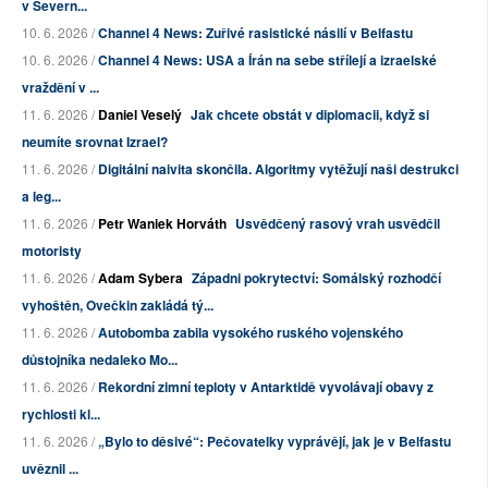
v Severn...
10. 6. 2026 /
Channel 4 News: Zuřivé rasistické násilí v Belfastu
10. 6. 2026 /
Channel 4 News: USA a Írán na sebe střílejí a izraelské
vraždění v ...
11. 6. 2026 /
Daniel Veselý
Jak chcete obstát v diplomacii, když si
neumíte srovnat Izrael?
11. 6. 2026 /
Digitální naivita skončila. Algoritmy vytěžují naši destrukci
a leg...
11. 6. 2026 /
Petr Waniek Horváth
Usvědčený rasový vrah usvědčil
motoristy
11. 6. 2026 /
Adam Sybera
Západni pokrytectví: Somálský rozhodčí
vyhoštěn, Ovečkin zakládá tý...
11. 6. 2026 /
Autobomba zabila vysokého ruského vojenského
důstojníka nedaleko Mo...
11. 6. 2026 /
Rekordní zimní teploty v Antarktidě vyvolávají obavy z
rychlosti kl...
11. 6. 2026 /
„Bylo to děsivé“: Pečovatelky vyprávějí, jak je v Belfastu
uvěznil ...