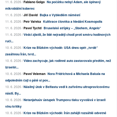
11. 6. 2026 /
Fabiano Golgo
Na počátku nebyl Adam, ale špinavý
mikrobiální koberec
11. 6. 2026 /
Jiří David
Bajka o Vybledlém náměstí
11. 6. 2026 /
Petr Vařeka
Kultivace člověka a hledání Kosmopolis
11. 6. 2026 /
Pavel Tychtl
Bruselské střípky – „Sbohem, Angelo“
11. 6. 2026 /
Vědci zjistili, že lidé nejraději chodí proti směru hodinových
ruči...
10. 6. 2026 /
Krize na Blízkém východě: USA dnes opět „tvrdě“
zasáhnou Írán, tvrd...
10. 6. 2026 /
Video zachycuje, jak rodinné auto zastavovalo předtím, než
izraelšt...
10. 6. 2026 /
Pavel Veleman
Nora Fridrichová a Michaela Bakala na
odpoledním čaji o páté si pov...
10. 6. 2026 /
Násilný útok v Belfastu vedl k zuřivému ultrapravicovému
násilí. By...
10. 6. 2026 /
Netanjahuův ústupek Trumpovu tlaku vyvolává v Izraeli
vlnu kritiky
10. 6. 2026 /
Krize na Blízkém východě: Írán zahájil rozsáhlé odvetné