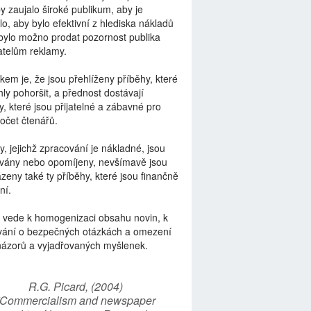
by zaujalo široké publikum, aby je
lo, aby bylo efektivní z hlediska nákladů
bylo možno prodat pozornost publika
telům reklamy.
kem je, že jsou přehlíženy příběhy, které
ly pohoršit, a přednost dostávají
y, které jsou přijatelné a zábavné pro
počet čtenářů.
y, jejichž zpracování je nákladné, jsou
vány nebo opomíjeny, nevšímavě jsou
zeny také ty příběhy, které jsou finančně
ní.
 vede k homogenizaci obsahu novin, k
vání o bezpečných otázkách a omezení
názorů a vyjadřovaných myšlenek.
R.G. Picard, (2004)
“Commercialism and newspaper