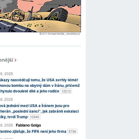
enější
 8. 2026
kazy nasvědčují tomu, že USA svrhly téměř
novou bombu na obytný dům v Íránu, přičemž
hynulo dvouleté dítě a jeho rodiče
12212
 8. 2026
vá jednání mezi USA a Íránem jsou pro
herán „poslední šancí“, jak zabránit eskalaci
lky, tvrdí Trump
10340
 8. 2026
Fabiano Golgo
fantino zjišťuje, že FIFA není jeho firma
5736