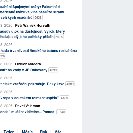
 8. 2026
uštěni Spojenými státy: Palestinští
eričané uvízli ve vlně násilí ze strany
zraelských osadníků
5638
 8. 2026
Petr Waniek Horváth
ausův útok na důstojnost. Výrok, který
haluje celý jeho politický příběh
5615
 8. 2026
hada trvanlivosti římského betonu rozluštěna
526
 8. 2026
Oldřich Maděra
potřeba vody v JE Dukovany
4399
 8. 2026
raelské vraždění pokračuje. Řeky krve
4389
 8. 2026
Evropa v ceutském testu neuspěla“
4185
 8. 2026
Pavel Veleman
enda" mučí neviditelné... Pomoc!
3740
Týden
Měsíc
Rok
Vše