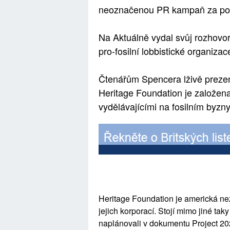
neoznačenou PR kampaň za pok
Na Aktuálně vydal svůj rozhovo
pro-fosilní lobbistické organiza
Čtenářům Spencera lživě prezent
Heritage Foundation je založen
vydělávajícími na fosilním byzny
Heritage Foundation je americká nez
jejich korporací. Stojí mimo jiné ta
naplánovali v dokumentu Project 20