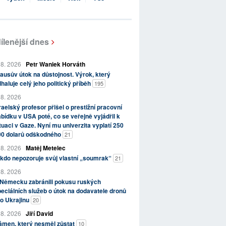
ílenější dnes
 8. 2026
Petr Waniek Horváth
ausův útok na důstojnost. Výrok, který
haluje celý jeho politický příběh
195
 8. 2026
raelský profesor přišel o prestižní pracovní
bídku v USA poté, co se veřejně vyjádřil k
tuaci v Gaze. Nyní mu univerzita vyplatí 250
00 dolarů odškodného
21
 8. 2026
Matěj Metelec
kdo nepozoruje svůj vlastní „soumrak“
21
 8. 2026
 Německu zabránili pokusu ruských
eciálních služeb o útok na dodavatele dronů
o Ukrajinu
20
 8. 2026
Jiří David
ámen, který nesměl zůstat
10