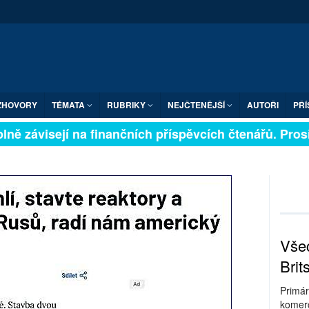
ZHOVORY
TÉMATA
RUBRIKY
NEJČTENĚJŠÍ
AUTOŘI
PŘÍ
ně závisejí na finančních příspěvcích čtenářů. Prosíme
Všec
Brit
Primár
komerc