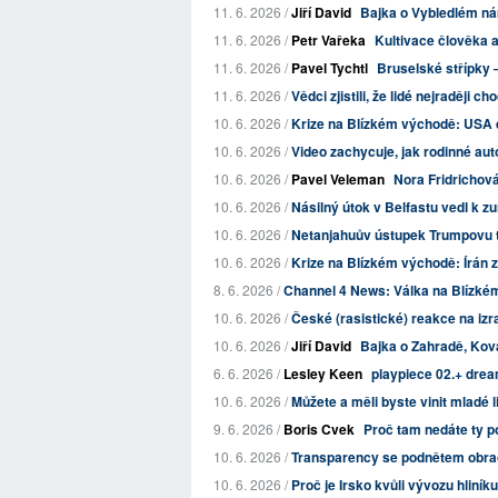
11. 6. 2026 /
Jiří David
Bajka o Vybledlém ná
11. 6. 2026 /
Petr Vařeka
Kultivace člověka 
11. 6. 2026 /
Pavel Tychtl
Bruselské střípky
11. 6. 2026 /
Vědci zjistili, že lidé nejraději c
10. 6. 2026 /
Krize na Blízkém východě: USA dn
10. 6. 2026 /
Video zachycuje, jak rodinné auto
10. 6. 2026 /
Pavel Veleman
Nora Fridrichová
10. 6. 2026 /
Násilný útok v Belfastu vedl k zu
10. 6. 2026 /
Netanjahuův ústupek Trumpovu tla
10. 6. 2026 /
Krize na Blízkém východě: Írán za
8. 6. 2026 /
Channel 4 News: Válka na Blízkém
10. 6. 2026 /
České (rasistické) reakce na izr
10. 6. 2026 /
Jiří David
Bajka o Zahradě, Ková
6. 6. 2026 /
Lesley Keen
playpiece 02.+ drea
10. 6. 2026 /
Můžete a měli byste vinit mladé lid
9. 6. 2026 /
Boris Cvek
Proč tam nedáte ty p
10. 6. 2026 /
Transparency se podnětem obrací 
10. 6. 2026 /
Proč je Irsko kvůli vývozu hliní