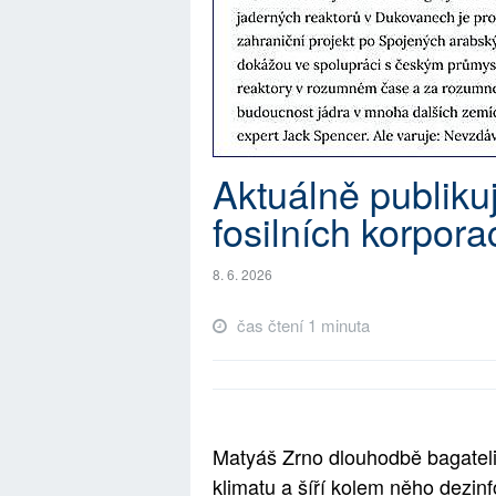
Aktuálně publik
fosilních korpora
8. 6. 2026
čas čtení 1 minuta
Matyáš Zrno dlouhodbě bagate
klimatu a šíří kolem něho dezin