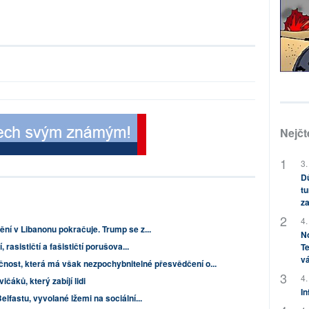
Nejčt
3.
Dů
tu
za
4.
ní v Libanonu pokračuje. Trump se z...
No
 rasističtí a fašističtí porušova...
Te
vá
čnost, která má však nezpochybnitelné přesvědčení o...
4.
čáků, který zabíjí lidi
In
lfastu, vyvolané lžemi na sociální...