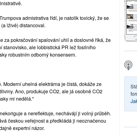
istrativě.
rumpova admistrativa řídí, je natolik toxický, že se
a lživě) distancoval.
e za pokračování spalování uhlí a doslovně říká, že
 stanovisko, ale lobbistická PR lež fosilního
ovsky robustním odborný konsensem.
. Moderní uhelná elektrárna je čistá, dokáže ze
St
odliviny. Ano, produkuje CO2, ale já osobně CO2
for
rásky mi nedělá."
Ja
koriguje a nereflektuje, nechávájí ji volný průběh.
ává českou veřejnost a předkládá ji neoznačenou
dajně expertní názor.