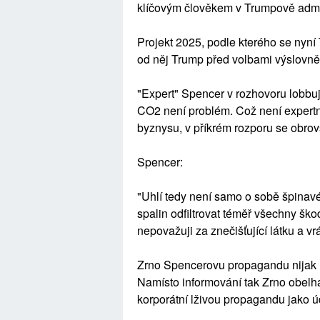
klíčovým člověkem v Trumpově admin
Projekt 2025, podle kterého se nyní T
od něj Trump před volbami výslovně (
"Expert" Spencer v rozhovoru lobbuj
CO2 není problém. Což není expertní
byznysu, v příkrém rozporu se obr
Spencer:
"Uhlí tedy není samo o sobě špinavé
spalin odfiltrovat téměř všechny šk
nepovažuji za znečišťující látku a v
Zrno Spencerovu propagandu nijak ne
Namísto informování tak Zrno obelh
korporátní lživou propagandu jako ú