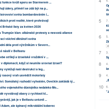
4.
 z funkce kvůli sporu se Starmerem ...
Op
ují údery, příměří se zdá být na p...
Am
i
mistrovství světa bombardováním í...
lkách proti realitě, které prohrávají
7.
Kl
Britské listy za květen 2026
od
 Trumpův klan: albánské protesty a nesvatá aliance
5.
raci všichni diktátoři světa
Zá
dní děla proti výtržníkům v Severn...
4
é násilí v Belfastu
3.
e střílejí a izraelské vraždění v ...
S
 v diplomacii, když si neumíte srovnat Izrael?
4.
Iz
my vytěžují naši destrukci a leg...
 rasový vrah usvědčil motoristy
4.
„
ví: Somálský rozhodčí vyhoštěn, Ovečkin zakládá tý...
6.
ého vojenského důstojníka nedaleko Mo...
"J
dě vyvolávají obavy z rychlosti kl...
ávějí, jak je v Belfastu uvěznil ...
 Adam, ale špinavý mikrobiální koberec