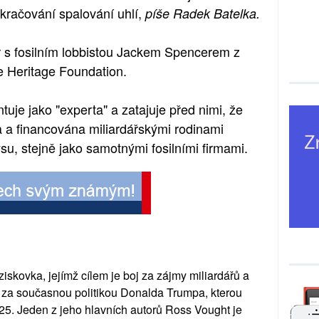
račování spalování uhlí,
píše Radek Batelka.
r s fosilním lobbistou Jackem Spencerem z
ce Heritage Foundation.
uje jako "experta" a zatajuje před nimi, že
a a financována miliardářskými rodinami
su, stejně jako samotnými fosilními firmami.
iskovka, jejímž cílem je boj za zájmy miliardářů a
ky za současnou politikou Donalda Trumpa, kterou
25. Jeden z jeho hlavních autorů Ross Vought je