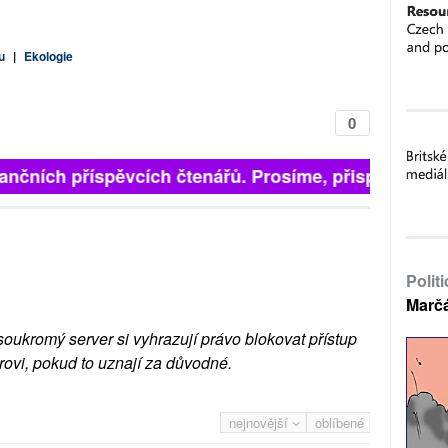
u
|
Ekologie
0
inančních příspěvcích čtenářů. Prosíme, přispějte. ➥
Polit
Marč
soukromý server si vyhrazují právo blokovat přístup
rovi, pokud to uznají za důvodné.
nejnovější
oblíbené