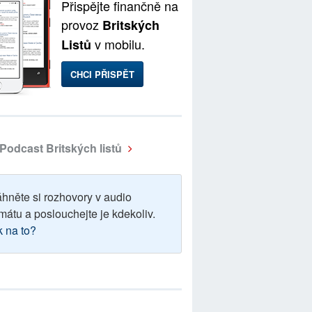
Přispějte finančně na
provoz
Britských
v mobilu.
Listů
CHCI PŘISPĚT
Podcast Britských listů
áhněte si rozhovory v audio
mátu a poslouchejte je kdekoliv.
k na to?