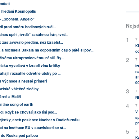
městí
a hledání Kosmopolis
 – „Sbohem, Angelo“
Nejsd
hodí proti směru hodinových ruči...
es opět „tvrdě“ zasáhnou Írán, tvrd...
7.
 zastavovalo předtím, než izraelšt...
Kl
 a Michaela Bakala na odpoledním čaji o páté si pov...
od
řivému ultrapravicovému násilí. By...
7.
ku vyvolává v Izraeli vlnu kritiky
Iz
na
hájil rozsáhlé odvetné útoky po ...
si
 východě a nejisté příměří
0
aelské válečné zločiny
7.
rně a Malíři
Ni
mtine song of earth
7.
V
i, když se chovají jako líní pod...
sp
ojistky, aneb poslanec Nacher v Radiožurnálu
pr
na instituce EU v souvislosti se st...
7.
ku do Ruska pod palbou
K