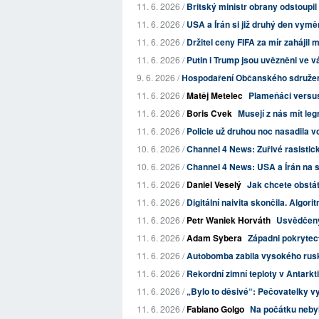
11. 6. 2026 /
Britský ministr obrany odstoupil
11. 6. 2026 /
USA a Írán si již druhý den vyměň
11. 6. 2026 /
Držitel ceny FIFA za mír zahájil 
11. 6. 2026 /
Putin i Trump jsou uvězněni ve vá
9. 6. 2026 /
Hospodaření Občanského sdružení 
11. 6. 2026 /
Matěj Metelec
Plameňáci versus
11. 6. 2026 /
Boris Cvek
Musejí z nás mít leg
11. 6. 2026 /
Policie už druhou noc nasadila vo
10. 6. 2026 /
Channel 4 News: Zuřivé rasistick
10. 6. 2026 /
Channel 4 News: USA a Írán na seb
11. 6. 2026 /
Daniel Veselý
Jak chcete obstát
11. 6. 2026 /
Digitální naivita skončila. Algorit
11. 6. 2026 /
Petr Waniek Horváth
Usvědčený
11. 6. 2026 /
Adam Sybera
Západni pokrytect
11. 6. 2026 /
Autobomba zabila vysokého rusk
11. 6. 2026 /
Rekordní zimní teploty v Antarkti
11. 6. 2026 /
„Bylo to děsivé“: Pečovatelky vypr
11. 6. 2026 /
Fabiano Golgo
Na počátku nebyl