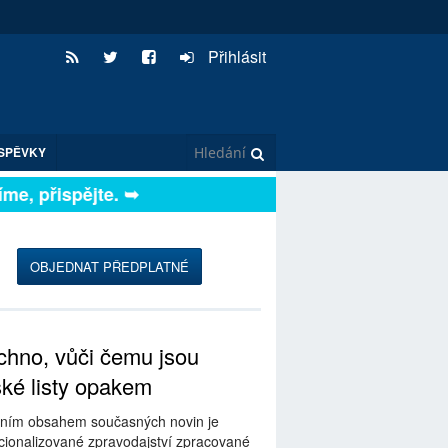
Přihlásit
SPĚVKY
, přispějte. ➥
OBJEDNAT PŘEDPLATNÉ
hno, vůči čemu jsou
ské listy opakem
ním obsahem současných novin je
ionalizované zpravodajství zpracované