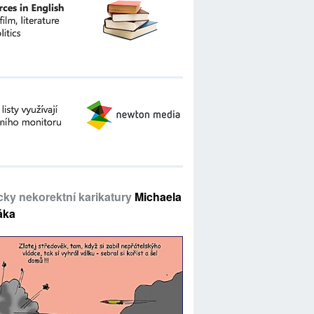
icky nekorektní karikatury
Michaela
áka