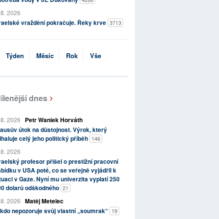
 8. 2026
raelské vraždění pokračuje. Řeky krve
3713
Týden
Měsíc
Rok
Vše
ílenější dnes
 8. 2026
Petr Waniek Horváth
ausův útok na důstojnost. Výrok, který
haluje celý jeho politický příběh
146
 8. 2026
raelský profesor přišel o prestižní pracovní
bídku v USA poté, co se veřejně vyjádřil k
tuaci v Gaze. Nyní mu univerzita vyplatí 250
00 dolarů odškodného
21
 8. 2026
Matěj Metelec
kdo nepozoruje svůj vlastní „soumrak“
19