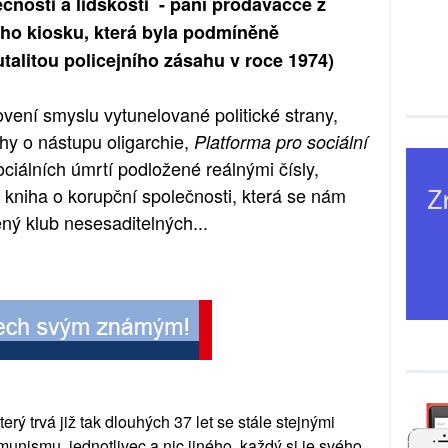
ečnosti a lidskosti - paní prodavačce z
ho kiosku, která byla podmíněně
alitou policejního zásahu v roce 1974)
ovení smyslu vytunelované politické strany,
hy o nástupu oligarchie,
Platforma pro sociální
ciálních úmrtí podložené reálnými čísly,
kniha o korupční společnosti, která se nám
ný klub nesesaditelných...
erý trvá již tak dlouhých 37 let se stále stejnými
unismu, jednotlivec a nic jiného, každý si je svého