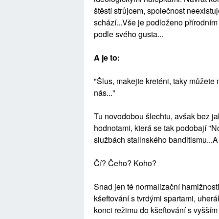
štěstí strůjcem, společnost neexistuj
schází...Vše je podloženo přírodní
podle svého gusta...
A je to:
"Šlus, makejte kreténi, taky můžete
nás..."
Tu novodobou šlechtu, avšak bez ja
hodnotami, která se tak podobají 
službách stalinského banditismu...A 
Čí? Čeho? Koho?
Snad jen té normalizační hamižnosti,
kšeftování s tvrdými spartami, uherá
konci režimu do kšeftování s vyšším