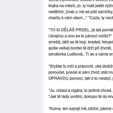
trojka na měsíc, jo, ty máš ještě výži
nedělích, jinak u mě se píší osmičky, 
charitu k vám všem..." "Cože, ty nec
"TO SI DĚLÁŠ PRDEL, já tak pomáhá
Ukrajinu a ono se to pánovi nelíbí?"
smrdíš, děti se tě bojí, kradeš, fetuj
spíše velkej bordel tě drží při život
senátorka Ludková.. Ti se s váma srá
"Slyšíte to milí a pracovití, vše dod
poroučet, posral si sám život, stát 
OPRAVDU pomoci, tak o to nestojí, pr
"Jo, chlast a cigára, to jediné chce
"Jak tě tady uvidím, dokopu tě do krve
"Kurva, ten sajrajt mě zdržel, jdeme