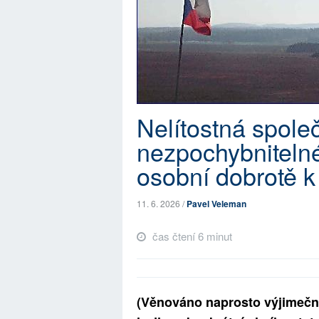
Nelítostná spole
nezpochybniteln
osobní dobrotě k
11. 6. 2026 /
Pavel Veleman
čas čtení 6 minut
(Věnováno naprosto výjimečn