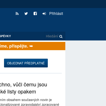
Přihlásit
SPĚVKY
, přispějte. ➥
OBJEDNAT PŘEDPLATNÉ
hno, vůči čemu jsou
ské listy opakem
ním obsahem současných novin je
ionalizované zpravodajství zpracované