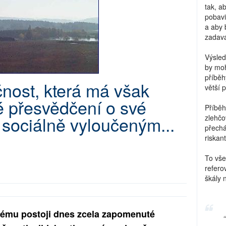
tak, a
pobavi
a aby 
zadava
Výsled
by moh
příběh
čnost, která má však
větší 
é přesvědčení o své
Příběh
 sociálně vyloučeným...
zlehčo
přechá
riskant
To vše
refero
škály 
ému postoji dnes zcela zapomenuté