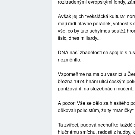
rozkradenými evropskými fondy, zámk
Avšak jejich "vekslácká kultura" n
mají rádi hlavně pořádek, volnost k
vše, co by tuto úchylmou soutěž hro
tisíc, dnes miliardy...
DNA naší zbabělosti se spojilo s rus
nezměnilo.
Vzpomeňme na malou vesnici u Česk
března 1974 hnáni ulicí českým poli
ponižováni, na služebnách mučeni..
A pozor: Vše se dělo za hlasitého p
děkovali policistům, že ty "máničky"
Ta zvířecí, pudová nechuť ke každé 
hlučnému smíchu, radosti z hudby, 