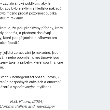
by zaujalo široké publikum, aby je
lo, aby bylo efektivní z hlediska nákladů
bylo možno prodat pozornost publika
telům reklamy.
kem je, že jsou přehlíženy příběhy, které
ly pohoršit, a přednost dostávají
y, které jsou přijatelné a zábavné pro
počet čtenářů.
y, jejichž zpracování je nákladné, jsou
vány nebo opomíjeny, nevšímavě jsou
zeny také ty příběhy, které jsou finančně
ní.
 vede k homogenizaci obsahu novin, k
vání o bezpečných otázkách a omezení
názorů a vyjadřovaných myšlenek.
R.G. Picard, (2004)
“Commercialism and newspaper