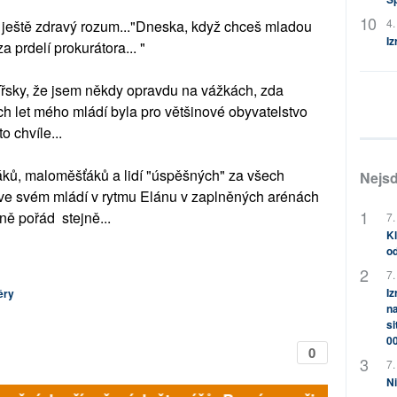
4.
ídil ještě zdravý rozum..."Dneska, když chceš mladou
Iz
a prdelí prokurátora... "
cířsky, že jsem někdy opravdu na vážkách, zda
ch let mého mládí byla pro většinové obyvatelstvo
o chvíle...
áků, maloměšťáků a lidí "úspěšných" za všech
Nejsd
o ve svém mládí v rytmu Elánu v zaplněných arénách
tně pořád stejně...
7.
Kl
od
7.
Iz
ěry
na
si
0
0
7.
Ni