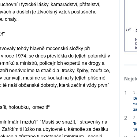
uchovní i fyzické lásky, kamarádství, přátelství,
lavách a duších je živočišný vztek poslušného
u chaty..
ě!"
dstavovaly tehdy hlavně mocenské složky při
 roce 1974, se dnes převlékla do jejich potomků v
emníků a ministrů, policejních expertů na drogy a
teří nenávidíme ta strašidla, trosky, špíny, zoufalce,
v tramvaji, musíme se koukat na ty jejich příšerné
Nejčt
c té naší občanské dobroty, která začíná vždy první
3.
Dů
tu
síš, holoubku, omezit!"
za
2.
 minimální mzdu?" "Musíš se snažit, i stravenky na
Tr
 Zařídím ti lůžko na ubytovně u kámoše za desítku
S
exekuce a zůstane ti existenční minimum - necelá