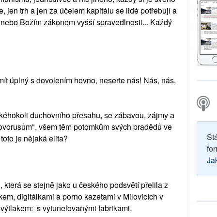
e, jen trh a jen za účelem kapitálu se lidé potřebují a
m nebo Božím zákonem vyšší spravedlnosti... Každý
 mít úplný s dovolením hovno, neserte nás! Nás, nás,
kéhokoli duchovního přesahu, se zábavou, zájmy a
"Novorusům", všem těm potomkům svých pradědů ve
St
toto je nějaká elita?
for
Ja
 která se stejně jako u českého podsvětí přelila z
kem, digitálkami a porno kazetami v Milovicích v
 výtlakem: s vytunelovanými fabrikami,