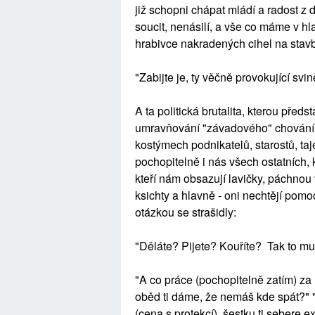
již schopni chápat mládí a radost z d
soucit, nenásilí, a vše co máme v h
hrabivce nakradených cihel na stavb
"Zabijte je, ty věčně provokující svin
A ta politická brutalita, kterou pře
umravňování "závadového" chování v
kostýmech podnikatelů, starostů, taj
pochopitelně i nás všech ostatních, k
kteří nám obsazují lavičky, páchnou 
ksichty a hlavně - oni nechtějí pomo
otázkou se strašidly:
"Děláte? Pijete? Kouříte? Tak to mu
"A co práce (pochopitelně zatím) za
oběd ti dáme, že nemáš kde spát?" "
(cena s protekcí), šestku ti sebere 