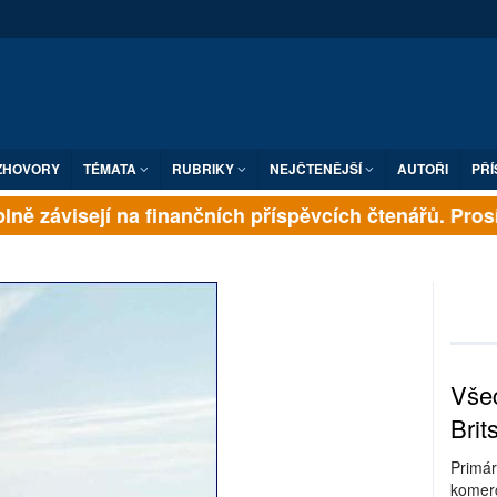
ZHOVORY
TÉMATA
RUBRIKY
NEJČTENĚJŠÍ
AUTOŘI
PŘÍ
ně závisejí na finančních příspěvcích čtenářů. Prosíme
Všec
Brit
Primár
komerc