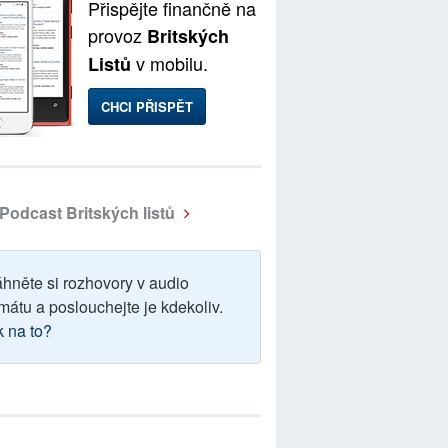
Přispějte finančně na
provoz
Britských
v mobilu.
Listů
CHCI PŘISPĚT
Podcast Britských listů
áhněte si rozhovory v audio
mátu a poslouchejte je kdekoliv.
k na to?