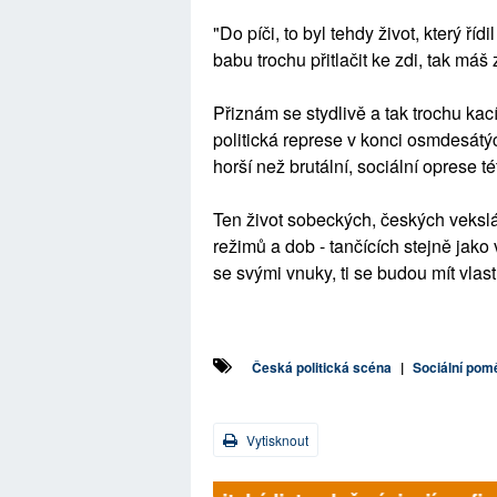
"Do píči, to byl tehdy život, který ř
babu trochu přitlačit ke zdi, tak máš z
Přiznám se stydlivě a tak trochu ka
politická represe v konci osmdesátý
horší než brutální, sociální oprese tét
Ten život sobeckých, českých veksl
režimů a dob - tančících stejně jak
se svými vnuky, ti se budou mít vlas
Česká politická scéna
|
Sociální pom
Vytisknout