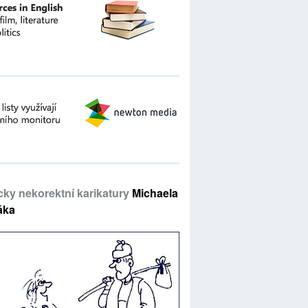
icky nekorektní karikatury
Michaela
áka