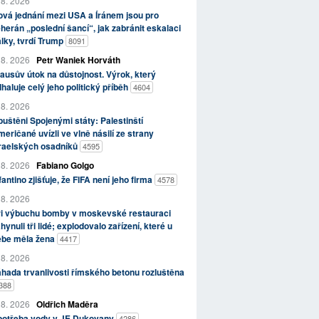
 8. 2026
vá jednání mezi USA a Íránem jsou pro
herán „poslední šancí“, jak zabránit eskalaci
lky, tvrdí Trump
8091
 8. 2026
Petr Waniek Horváth
ausův útok na důstojnost. Výrok, který
haluje celý jeho politický příběh
4604
 8. 2026
uštěni Spojenými státy: Palestinští
eričané uvízli ve vlně násilí ze strany
zraelských osadníků
4595
 8. 2026
Fabiano Golgo
fantino zjišťuje, že FIFA není jeho firma
4578
 8. 2026
ři výbuchu bomby v moskevské restauraci
hynuli tři lidé; explodovalo zařízení, které u
ebe měla žena
4417
 8. 2026
hada trvanlivosti římského betonu rozluštěna
388
 8. 2026
Oldřich Maděra
potřeba vody v JE Dukovany
4286