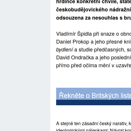
hrdince konkrétní chvíle, stat
českobudějovického nádražní
odsouzena za nesouhlas s brut
Vladímír Špidla při snaze o obn
Daniel Prokop a jeho přesné kni
a studie předčasných, so
bydlení
David Ondračka a jeho poslední 
přímo před očima mění v uzavře
A stejně ten zásadní český narativ, kt
ideologickými nálepkami: Návrat kom