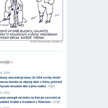
enější
 8. 2026
kazy nasvědčují tomu, že USA svrhly téměř
novou bombu na obytný dům v Íránu, přičemž
hynulo dvouleté dítě a jeho rodiče
10867
 8. 2026
ump ustoupil od útoků na Írán po varování ze
aúdské Arábie a hrozbách z Teheránu
10195