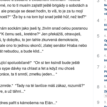
4.
vné, no to ti musím zajistit ještě brigády o sobotách a
No
Te
ale pracuje se deset hodin, to víš, to je za tu mojí
vá
hceš?" "Že by s na tom byl snad ještě hůř, než teď?"
7.
Kl
m sockám jako jseš ty, živím snad celou posranou
od
 "K čemu seš,, kreténe?" Jen překážíš, otravuješ,
4.
eš, ty dobytku, to jen tahle zkurvená demokracie,
Op
ě, ale ono to jednou skončí, zlatej senátor Hraba nebo
Am
i
t nebudou, a bude klid..."
4.
In
ržující spoluobčané!" "On si ten ksindl bude ještě
2.
mu sype dávky na chlast a fet a když mu chceš
P
áce, ta ti smrdí, zmetku jeden... "
za
s
š, zmrde." "Tady na té lavičce máš zákaz, rozumíš?"
5.
, a už táhni..."
Zá
4
 dnes pařit s kámošema na Elán..."
3.
S