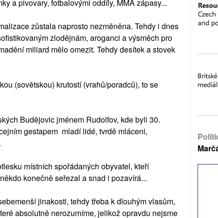
y a pivovary, fotbalovými oddíly, MMA zápasy...
ormalizace zůstala naprosto nezměněna. Tehdy i dnes
 sofistikovaným zlodějnám, aroganci a výsměch pro
madění miliard mělo omezit. Tehdy desítek a stovek
kou (sovětskou) krutostí (vrahů/poradců), to se
ých Budějovic jménem Rudolfov, kde byli 30.
cejním gestapem mladí lidé, tvrdě mláceni,
Polit
.
Marč
otlesku místních spořádaných obyvatel, kteří
 někdo konečně seřezal a snad i pozavírá...
sebemenší jinakosti, tehdy třeba k dlouhým vlasům,
které absolutně nerozumíme, jelikož opravdu nejsme