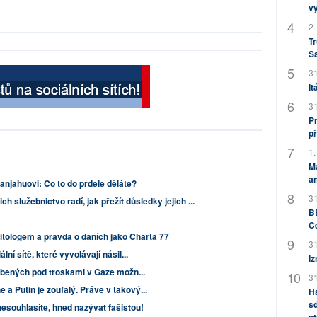
v
2.
Tr
S
31
It
31
Pr
př
1.
M
an
njahuovi: Co to do prdele děláte?
31
ich služebnictvo radí, jak přežít důsledky jejich ...
BB
C
litologem a pravda o daních jako Charta 77
31
lní sítě, které vyvolávají násil...
Iz
ohřbených pod troskami v Gaze možn...
31
a Putin je zoufalý. Právě v takový...
H
sd
esouhlasíte, hned nazývat fašistou!