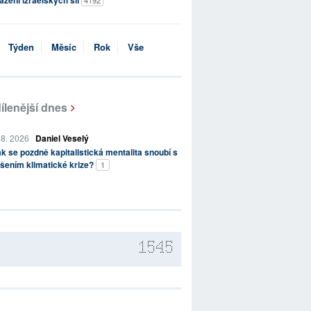
ažení izraelských sil
4192
Týden
Měsíc
Rok
Vše
ílenější dnes
 8. 2026
Daniel Veselý
k se pozdně kapitalistická mentalita snoubí s
šením klimatické krize?
1
1545