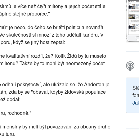
slimů je více než čtyři miliony a jejich počet stále
 úplně stejné proporce."
ů" je něco, do čeho se britští politici a novináři
Ve skutečnosti si mnozí z toho udělali kariéru. V
poru, když se jiný host zeptal:
, ne kvalitativní rozdíl, že? Kolik Židů by tu muselo
ůl milionu? Takže by to mohl být neomezený počet
e odhalí pokrytectví, ale ukázalo se, že Anderton je
St
ázán, zda by se "obával, kdyby židovská populace
for
než dodal:
Ja
uru, rozhodně."
ší menšiny by měli být považováni za občany druhé
kulturu.