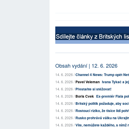
Obsah vydání | 12. 6. 2026
14. 6. 2026 /
Channel 4 News: Trump opět Neta
14. 6. 2026 /
Pavel Veleman
Ivana Tykač a jej
14. 6. 2026 /
Přestaňte si stěžovat!
14. 6. 2026 /
Boris Cvek
Ex-premiér Fiala po
14. 6. 2026 /
Britský politik požaduje, aby sociá
14. 6. 2026 /
Rostoucí riziko, že tisíce lidí p
14. 6. 2026 /
Rusko prohrává válku na Ukrajině 
14. 6. 2026 /
Víte, nemůžete každého, s nímž n