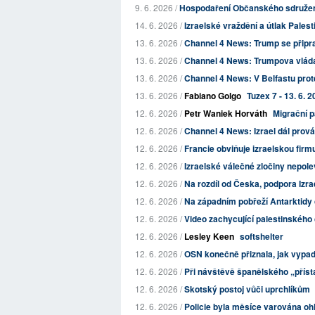
9. 6. 2026 /
Hospodaření Občanského sdružení 
14. 6. 2026 /
Izraelské vraždění a útlak Palest
13. 6. 2026 /
Channel 4 News: Trump se připra
13. 6. 2026 /
Channel 4 News: Trumpova vláda
13. 6. 2026 /
Channel 4 News: V Belfastu protes
13. 6. 2026 /
Fabiano Golgo
Tuzex 7 - 13. 6. 
12. 6. 2026 /
Petr Waniek Horváth
Migrační p
12. 6. 2026 /
Channel 4 News: Izrael dál prová
12. 6. 2026 /
Francie obviňuje izraelskou firm
12. 6. 2026 /
Izraelské válečné zločiny nepole
12. 6. 2026 /
Na rozdíl od Česka, podpora Izrae
12. 6. 2026 /
Na západním pobřeží Antarktidy 
12. 6. 2026 /
Video zachycující palestinského 
12. 6. 2026 /
Lesley Keen
softshelter
12. 6. 2026 /
OSN konečně přiznala, jak vypa
12. 6. 2026 /
Při návštěvě španělského „příst
12. 6. 2026 /
Skotský postoj vůči uprchlíkům
12. 6. 2026 /
Policie byla měsíce varována ohl