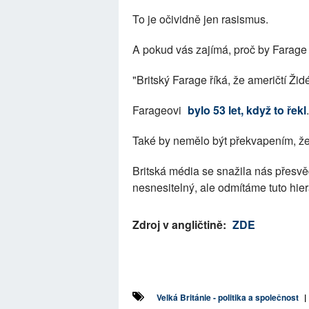
To je očividně jen rasismus.
A pokud vás zajímá, proč by Farage 
"Britský Farage říká, že američtí Žid
Farageovi
bylo 53 let, když to řekl
.
Také by nemělo být překvapením, že 
Britská média se snažila nás přesvěd
nesnesitelný, ale odmítáme tuto hier
Zdroj v angličtině:
ZDE
Velká Británie - politika a společnost
|