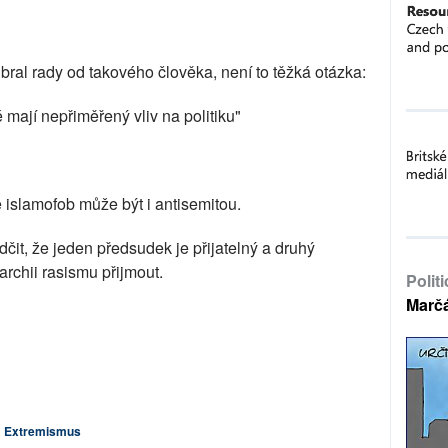
bral rady od takového člověka, není to těžká otázka:
é mají nepřiměřený vliv na politiku"
islamofob může být i antisemitou.
čit, že jeden předsudek je přijatelný a druhý
archii rasismu přijmout.
Polit
Marč
Extremismus