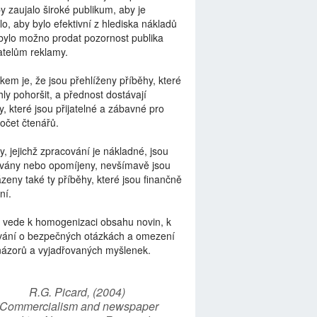
by zaujalo široké publikum, aby je
lo, aby bylo efektivní z hlediska nákladů
bylo možno prodat pozornost publika
telům reklamy.
kem je, že jsou přehlíženy příběhy, které
ly pohoršit, a přednost dostávají
y, které jsou přijatelné a zábavné pro
počet čtenářů.
y, jejichž zpracování je nákladné, jsou
vány nebo opomíjeny, nevšímavě jsou
zeny také ty příběhy, které jsou finančně
ní.
 vede k homogenizaci obsahu novin, k
vání o bezpečných otázkách a omezení
názorů a vyjadřovaných myšlenek.
R.G. Picard, (2004)
“Commercialism and newspaper