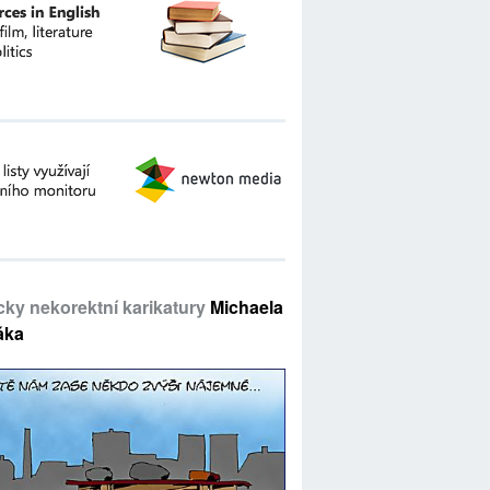
icky nekorektní karikatury
Michaela
áka