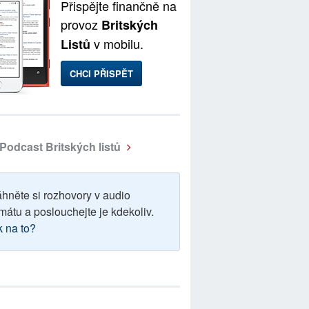
Přispějte finančně na
provoz
Britských
v mobilu.
Listů
CHCI PŘISPĚT
Podcast Britských listů
áhněte si rozhovory v audio
mátu a poslouchejte je kdekoliv.
k na to?