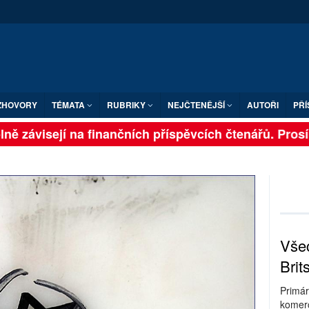
ZHOVORY
TÉMATA
RUBRIKY
NEJČTENĚJŠÍ
AUTOŘI
PŘÍ
ně závisejí na finančních příspěvcích čtenářů. Prosíme
Všec
Brit
Primár
komerc