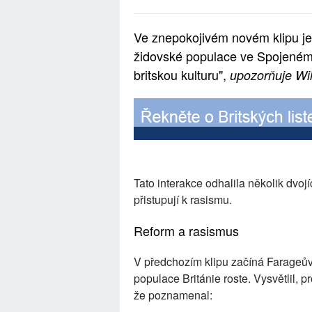
Ve znepokojivém novém klipu jed
židovské populace ve Spojeném 
britskou kulturu",
upozorňuje Wi
Tato interakce odhalila několik dvojí
přistupují k rasismu.
Reform a rasismus
V předchozím klipu začíná Farageův
populace Británie roste. Vysvětlil, 
že poznamenal: