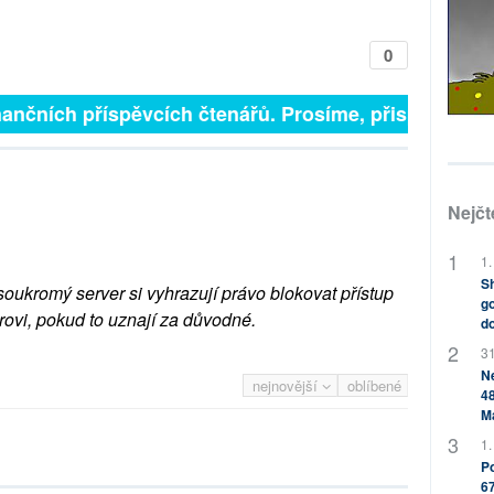
0
inančních příspěvcích čtenářů. Prosíme, přispějte. ➥
Nejčt
1.
Sh
soukromý server si vyhrazují právo blokovat přístup
go
rovi, pokud to uznají za důvodné.
do
31
Ne
nejnovější
oblíbené
48
M
1.
Po
67