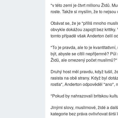
"v této zemi je čtvrt milionu Židů. Mu
roste. Takže si myslím, že to nejsou
Obávat se, že je "příliš mnoho muslim
obvykle dokážou zapojit bez kritiky. 
tomto případě však Anderton čelil od
"To je pravda, ale to je kvantitativní
být, abyste se cítili nepříjemně? P
Židů, ale omezený počet muslimů?"
Druhý host měl pravdu, když tušil, ž
rasista na obě strany. Když byl dot
rostla", Anderton odpověděl "ano", 
"Pokud by nahrazovali britskou kult
Jinými slovy, muslimové, židé a dal
kategorie bez práva ovlivňovat širší 