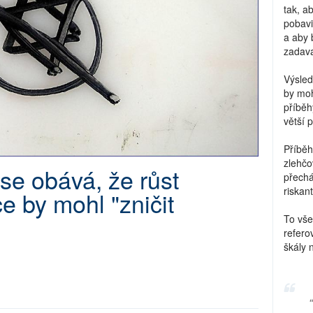
tak, a
pobavi
a aby 
zadava
Výsled
by moh
příběh
větší 
Příběh
zlehčo
se obává, že růst
přechá
riskant
e by mohl "zničit
To vše
refero
škály 