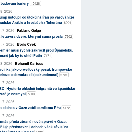
ybudování bariéry
10428
 8. 2026
ump ustoupil od útoků na Írán po varování ze
aúdské Arábie a hrozbách z Teheránu
8904
. 7. 2026
Fabiano Golgo
álie zavírá dveře, kterými sama prošla
7902
. 7. 2026
Boris Cvek
emiér musí rychle zakročit proti Španělsku,
esně jak by to chtěl Putin
7171
 8. 2026
Bohumil Kartous
acinka jako orwellovský pěšák trumpovské
titeze o demokracii (o skutečnosti)
6701
. 7. 2026
C: Hysterie ohledně imigrantů ve španělské
eutě je nesmysl
5803
. 7. 2026
rael dnes v Gaze zabil osmiletou Ritu
4472
. 7. 2026
amás předá zbraně nové správě v Gaze,
ěluje představitel, dohoda však závisí na