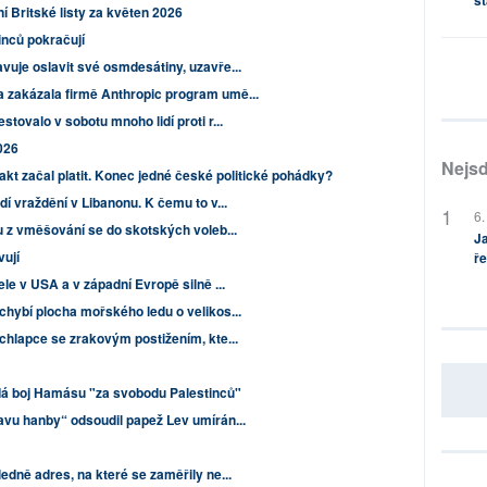
st
Britské listy za květen 2026
inců pokračují
vuje oslavit své osmdesátiny, uzavře...
 zakázala firmě Anthropic program umě...
tovalo v sobotu mnoho lidí proti r...
2026
Nejsd
akt začal platit. Konec jedné české politické pohádky?
dí vraždění v Libanonu. K čemu to v...
6.
u z vměšování se do skotských voleb...
Ja
vují
ře
le v USA a v západní Evropě silně ...
chybí plocha mořského ledu o velikos...
chlapce se zrakovým postižením, kte...
dá boj Hamásu "za svobodu Palestinců"
avu hanby“ odsoudil papež Lev umírán...
edně adres, na které se zaměřily ne...