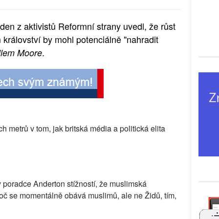
en z aktivistů Reformní strany uvedl, že růst
království by mohl potenciálně "nahradit
.
llem Moore
ch metrů v tom, jak britská média a politická elita
 poradce Anderton stížností, že muslimská
proč se momentálně obává muslimů, ale ne Židů, tím,