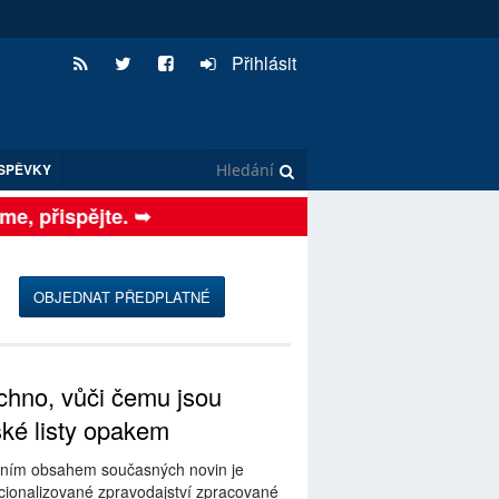
Přihlásit
SPĚVKY
, přispějte. ➥
OBJEDNAT PŘEDPLATNÉ
hno, vůči čemu jsou
ské listy opakem
ním obsahem současných novin je
ionalizované zpravodajství zpracované