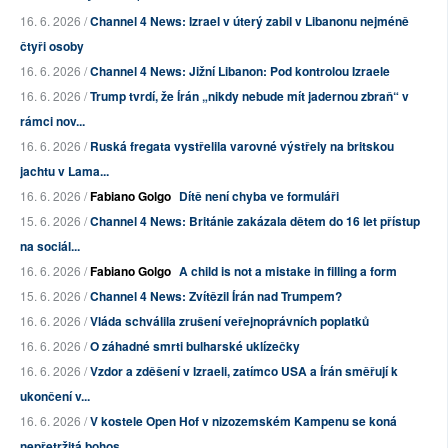
16. 6. 2026 /
Channel 4 News: Izrael v úterý zabil v Libanonu nejméně
čtyři osoby
16. 6. 2026 /
Channel 4 News: Jižní Libanon: Pod kontrolou Izraele
16. 6. 2026 /
Trump tvrdí, že Írán „nikdy nebude mít jadernou zbraň“ v
rámci nov...
16. 6. 2026 /
Ruská fregata vystřelila varovné výstřely na britskou
jachtu v Lama...
16. 6. 2026 /
Fabiano Golgo
Dítě není chyba ve formuláři
15. 6. 2026 /
Channel 4 News: Británie zakázala dětem do 16 let přístup
na sociál...
16. 6. 2026 /
Fabiano Golgo
A child is not a mistake in filling a form
15. 6. 2026 /
Channel 4 News: Zvítězil Írán nad Trumpem?
16. 6. 2026 /
Vláda schválila zrušení veřejnoprávních poplatků
16. 6. 2026 /
O záhadné smrti bulharské uklízečky
16. 6. 2026 /
Vzdor a zděšení v Izraeli, zatímco USA a Írán směřují k
ukončení v...
16. 6. 2026 /
V kostele Open Hof v nizozemském Kampenu se koná
nepřetržitá bohos...