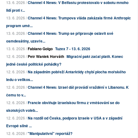
13. 6. 2026 /
Channel 4 News: V Belfastu protestovalo v sobotu mnoho
lidí proti r...
13. 6. 2026 /
Channel 4 News: Trumpova vláda zakázala firmě Anthropic
program umě...
13. 6. 2026 /
Channel 4 News: Trump se připravuje oslavit své
osmdesátiny, uzavře...
13. 6. 2026 /
Fabiano Golgo
Tuzex 7 - 13. 6. 2026
12. 6. 2026 /
Petr Waniek Horváth
Migrační pakt začal platit. Konec
jedné české politické pohádky?
12. 6. 2026 /
Na západním pobřeží Antarktidy chybí plocha mořského
ledu o velikos...
12. 6. 2026 /
Channel 4 News: Izrael dál provádí vraždění v Libanonu. K
čemu to v...
12. 6. 2026 /
Francie obviňuje izraelskou firmu z vměšování se do
skotských voleb...
12. 6. 2026 /
Na rozdíl od Česka, podpora Izraele v USA a v západní
Evropě silně ...
12. 6. 2026 /
"Manipulativní" reportáž?