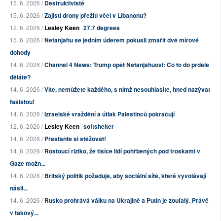
15. 6. 2026 /
Destruktivisté
15. 6. 2026 /
Zajistí drony přežití včel v Libanonu?
12. 6. 2026 /
Lesley Keen
27.7 degrees
15. 6. 2026 /
Netanjahu se jedním úderem pokusil zmařit dvě mírové
dohody
14. 6. 2026 /
Channel 4 News: Trump opět Netanjahuovi: Co to do prdele
děláte?
14. 6. 2026 /
Víte, nemůžete každého, s nímž nesouhlasíte, hned nazývat
fašistou!
14. 6. 2026 /
Izraelské vraždění a útlak Palestinců pokračují
12. 6. 2026 /
Lesley Keen
softshelter
14. 6. 2026 /
Přestaňte si stěžovat!
14. 6. 2026 /
Rostoucí riziko, že tisíce lidí pohřbených pod troskami v
Gaze možn...
14. 6. 2026 /
Britský politik požaduje, aby sociální sítě, které vyvolávají
násil...
14. 6. 2026 /
Rusko prohrává válku na Ukrajině a Putin je zoufalý. Právě
v takový...