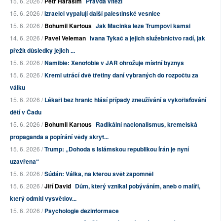
15. 6. 2026 /
Petr Haraším
Pravda vítězí
15. 6. 2026 /
Izraelci vypalují další palestinské vesnice
15. 6. 2026 /
Bohumil Kartous
Jak Macinka leze Trumpovi kamsi
14. 6. 2026 /
Pavel Veleman
Ivana Tykač a jejich služebnictvo radí, jak
přežít důsledky jejich ...
15. 6. 2026 /
Namibie: Xenofobie v JAR ohrožuje místní byznys
15. 6. 2026 /
Kreml utrácí dvě třetiny daní vybraných do rozpočtu za
válku
15. 6. 2026 /
Lékaři bez hranic hlásí případy zneužívání a vykořisťování
dětí v Čadu
15. 6. 2026 /
Bohumil Kartous
Radikální nacionalismus, kremelská
propaganda a popírání vědy skryt...
15. 6. 2026 /
Trump: „Dohoda s Islámskou republikou Írán je nyní
uzavřena“
15. 6. 2026 /
Súdán: Válka, na kterou svět zapomněl
15. 6. 2026 /
Jiří David
Dům, který vznikal pobýváním, aneb o malíři,
který odmítl vysvětlov...
15. 6. 2026 /
Psychologie dezinformace