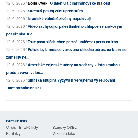
12. 6. 2026 /
Boris Cvek
O talentu a cimrmanovské malosti
12. 6. 2026 /
Skotský postoj vůči uprchlíkům
12. 6. 2026 /
Izraelské válečné zločiny nepolevují
12. 6. 2026 /
Video zachycující palestinského chlapce se zrakovým
postižením, kte...
12. 6. 2026 /
Trumpova vláda chce patrně umlčet experta na Írán
12. 6. 2026 /
Policie byla měsíce varována ohledně adres, na které se
zaměřily ne...
12. 6. 2026 /
Americké vojenské údery na vodárny v Íránu mohou
představovat váleč...
12. 6. 2026 /
Sikhská skupina vyzývá k veřejnému vyšetřování
"katastrofálních sel...
Britské listy
O nás - Britské listy
Stanovy OSBL
Kontakty
Vzkaz redakci