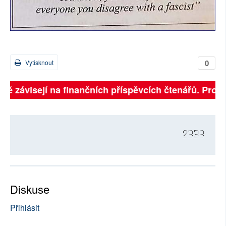
0
Vytisknout
lně závisejí na finančních příspěvcích čtenářů. Prosím
2333
Diskuse
Přihlásit