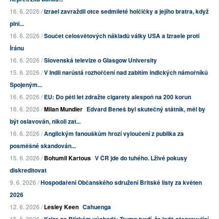
16. 6. 2026 /
Izrael zavraždil otce sedmileté holčičky a jejího bratra, když
plni...
16. 6. 2026 /
Součet celosvětových nákladů války USA a Izraele proti
Íránu
16. 6. 2026 /
Slovenská televize o Glasgow University
15. 6. 2026 /
V Indii narůstá rozhořčení nad zabitím indických námořníků
Spojeným...
16. 6. 2026 /
EU: Do pěti let zdražte cigarety alespoň na 200 korun
16. 6. 2026 /
Milan Mundier
Edvard Beneš byl skutečný státník, měl by
být oslavován, nikoli zat...
16. 6. 2026 /
Anglickým fanouškům hrozí vyloučení z publika za
posměšné skandován...
15. 6. 2026 /
Bohumil Kartous
V ČR jde do tuhého. Lživé pokusy
diskreditovat
9. 6. 2026 /
Hospodaření Občanského sdružení Britské listy za květen
2026
12. 6. 2026 /
Lesley Keen
Cahuenga
15. 6. 2026 /