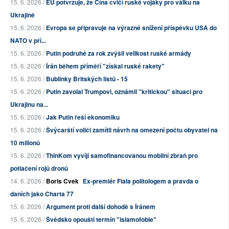
15. 6. 2026 /
EU potvrzuje, že Čína cvičí ruské vojáky pro válku na
Ukrajině
15. 6. 2026 /
Evropa se připravuje na výrazné snížení příspěvku USA do
NATO v pří...
15. 6. 2026 /
Putin podruhé za rok zvýšil velikost ruské armády
15. 6. 2026 /
Írán během příměří "získal ruské rakety"
15. 6. 2026 /
Bublinky Britských listů - 15
15. 6. 2026 /
Putin zavolal Trumpovi, oznámil "kritickou" situaci pro
Ukrajinu na...
15. 6. 2026 /
Jak Putin řeší ekonomiku
15. 6. 2026 /
Švýcarští voliči zamítli návrh na omezení počtu obyvatel na
10 milionů
15. 6. 2026 /
ThinKom vyvíjí samofinancovanou mobilní zbraň pro
potlačení rojů dronů
14. 6. 2026 /
Boris Cvek
Ex-premiér Fiala politologem a pravda o
daních jako Charta 77
15. 6. 2026 /
Argument proti další dohodě s Íránem
15. 6. 2026 /
Švédsko opouští termín "islamofobie"