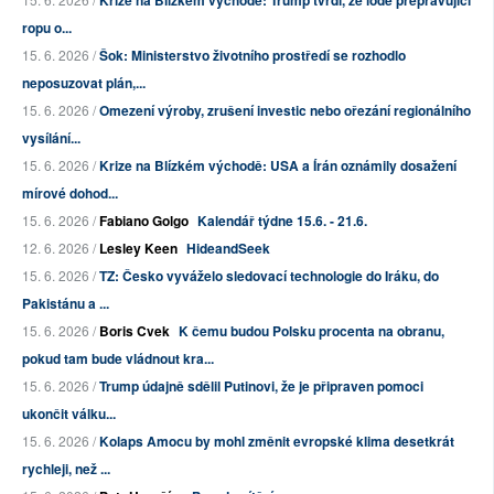
Krize na Blízkém východě: Trump tvrdí, že lodě přepravující
ropu o...
15. 6. 2026 /
Šok: Ministerstvo životního prostředí se rozhodlo
neposuzovat plán,...
15. 6. 2026 /
Omezení výroby, zrušení investic nebo ořezání regionálního
vysílání...
15. 6. 2026 /
Krize na Blízkém východě: USA a Írán oznámily dosažení
mírové dohod...
15. 6. 2026 /
Fabiano Golgo
Kalendář týdne 15.6. - 21.6.
12. 6. 2026 /
Lesley Keen
HideandSeek
15. 6. 2026 /
TZ: Česko vyváželo sledovací technologie do Iráku, do
Pakistánu a ...
15. 6. 2026 /
Boris Cvek
K čemu budou Polsku procenta na obranu,
pokud tam bude vládnout kra...
15. 6. 2026 /
Trump údajně sdělil Putinovi, že je připraven pomoci
ukončit válku...
15. 6. 2026 /
Kolaps Amocu by mohl změnit evropské klima desetkrát
rychleji, než ...