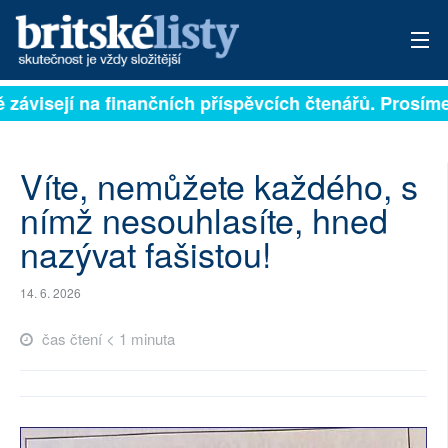
 závisejí na finančních příspěvcích čtenářů. Prosíme, 
PŘIHLÁSIT
AKTUÁLNÍ VYDÁNÍ
Víte, nemůžete každého, s
ARCHIV
nímž nesouhlasíte, hned
nazývat fašistou!
ROZHOVORY
TÉMATA
14. 6. 2026
NEJČTENĚJŠÍ ZA 7 DNÍ
čas čtení < 1 minuta
AUTOŘI
PŘÍSPĚVKY NA PROVOZ