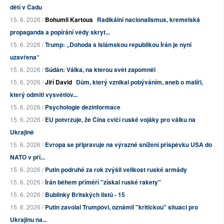
dětí v Čadu
15. 6. 2026 /
Bohumil Kartous
Radikální nacionalismus, kremelská
propaganda a popírání vědy skryt...
15. 6. 2026 /
Trump: „Dohoda s Islámskou republikou Írán je nyní
uzavřena“
15. 6. 2026 /
Súdán: Válka, na kterou svět zapomněl
15. 6. 2026 /
Jiří David
Dům, který vznikal pobýváním, aneb o malíři,
který odmítl vysvětlov...
15. 6. 2026 /
Psychologie dezinformace
15. 6. 2026 /
EU potvrzuje, že Čína cvičí ruské vojáky pro válku na
Ukrajině
15. 6. 2026 /
Evropa se připravuje na výrazné snížení příspěvku USA do
NATO v pří...
15. 6. 2026 /
Putin podruhé za rok zvýšil velikost ruské armády
15. 6. 2026 /
Írán během příměří "získal ruské rakety"
15. 6. 2026 /
Bublinky Britských listů - 15
15. 6. 2026 /
Putin zavolal Trumpovi, oznámil "kritickou" situaci pro
Ukrajinu na...