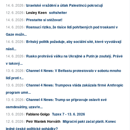
14. 6. 2026 /
Izraelské vraždění a útlak Palestinců pokračují
12. 6. 2026 /
Lesley Keen
softshelter
14. 6. 2026 /
Přestaňte si stěžovat!
14. 6. 2026 /
Rostoucí riziko, že tisíce lidí pohřbených pod troskami v
Gaze možn...
14. 6. 2026 /
Britský politik požaduje, aby sociální sítě, které vyvolávají
násil...
14. 6. 2026 /
Rusko prohrává válku na Ukrajině a Putin je zoufalý. Právě
v takový...
13. 6. 2026 /
Channel 4 News: V Belfastu protestovalo v sobotu mnoho
lidí proti r...
13. 6. 2026 /
Channel 4 News: Trumpova vláda zakázala firmě Anthropic
program umě...
13. 6. 2026 /
Channel 4 News: Trump se připravuje oslavit své
osmdesátiny, uzavře...
13. 6. 2026 /
Fabiano Golgo
Tuzex 7 - 13. 6. 2026
12. 6. 2026 /
Petr Waniek Horváth
Migrační pakt začal platit. Konec
jedné české politické pohádky?