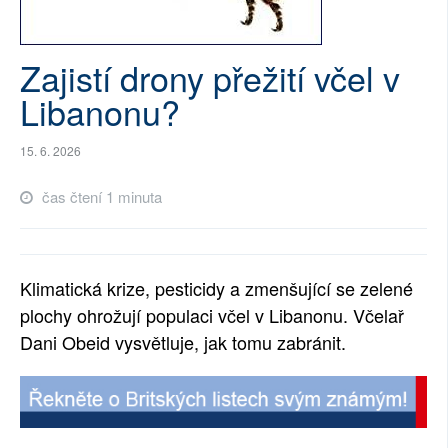
SOCIÁLNÍ SÍTĚ
Zajistí drony přežití včel v
RUBRIKY
Libanonu?
PLNÁ VERZE STRÁNEK
15. 6. 2026
čas čtení 1 minuta
Klimatická krize, pesticidy a zmenšující se zelené
plochy ohrožují populaci včel v Libanonu. Včelař
Dani Obeid vysvětluje, jak tomu zabránit.