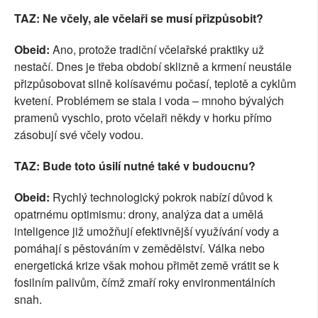
TAZ: Ne včely, ale včelaři se musí přizpůsobit?
Obeid:
Ano, protože tradiční včelařské praktiky už
nestačí. Dnes je třeba období sklizně a krmení neustále
přizpůsobovat silně kolísavému počasí, teplotě a cyklům
kvetení. Problémem se stala i voda – mnoho bývalých
pramenů vyschlo, proto včelaři někdy v horku přímo
zásobují své včely vodou.
TAZ: Bude toto úsilí nutné také v budoucnu?
Obeid:
Rychlý technologický pokrok nabízí důvod k
opatrnému optimismu: drony, analýza dat a umělá
inteligence již umožňují efektivnější využívání vody a
pomáhají s pěstováním v zemědělství. Válka nebo
energetická krize však mohou přimět země vrátit se k
fosilním palivům, čímž zmaří roky environmentálních
snah.