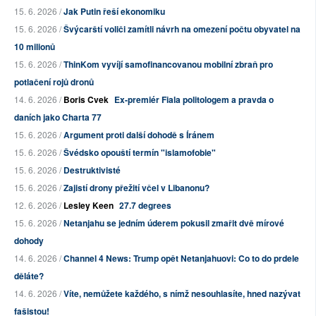
15. 6. 2026 /
Jak Putin řeší ekonomiku
15. 6. 2026 /
Švýcarští voliči zamítli návrh na omezení počtu obyvatel na
10 milionů
15. 6. 2026 /
ThinKom vyvíjí samofinancovanou mobilní zbraň pro
potlačení rojů dronů
14. 6. 2026 /
Boris Cvek
Ex-premiér Fiala politologem a pravda o
daních jako Charta 77
15. 6. 2026 /
Argument proti další dohodě s Íránem
15. 6. 2026 /
Švédsko opouští termín "islamofobie"
15. 6. 2026 /
Destruktivisté
15. 6. 2026 /
Zajistí drony přežití včel v Libanonu?
12. 6. 2026 /
Lesley Keen
27.7 degrees
15. 6. 2026 /
Netanjahu se jedním úderem pokusil zmařit dvě mírové
dohody
14. 6. 2026 /
Channel 4 News: Trump opět Netanjahuovi: Co to do prdele
děláte?
14. 6. 2026 /
Víte, nemůžete každého, s nímž nesouhlasíte, hned nazývat
fašistou!