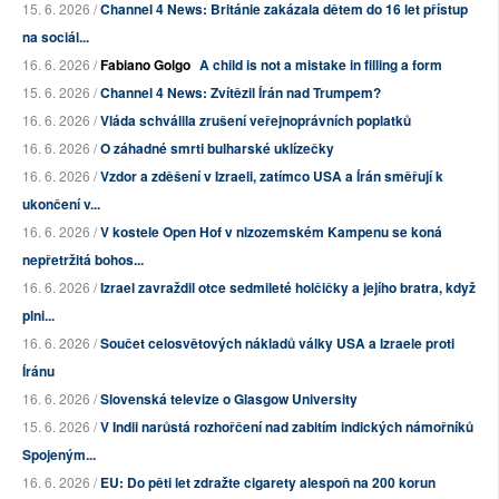
15. 6. 2026 /
Channel 4 News: Británie zakázala dětem do 16 let přístup
na sociál...
16. 6. 2026 /
Fabiano Golgo
A child is not a mistake in filling a form
15. 6. 2026 /
Channel 4 News: Zvítězil Írán nad Trumpem?
16. 6. 2026 /
Vláda schválila zrušení veřejnoprávních poplatků
16. 6. 2026 /
O záhadné smrti bulharské uklízečky
16. 6. 2026 /
Vzdor a zděšení v Izraeli, zatímco USA a Írán směřují k
ukončení v...
16. 6. 2026 /
V kostele Open Hof v nizozemském Kampenu se koná
nepřetržitá bohos...
16. 6. 2026 /
Izrael zavraždil otce sedmileté holčičky a jejího bratra, když
plni...
16. 6. 2026 /
Součet celosvětových nákladů války USA a Izraele proti
Íránu
16. 6. 2026 /
Slovenská televize o Glasgow University
15. 6. 2026 /
V Indii narůstá rozhořčení nad zabitím indických námořníků
Spojeným...
16. 6. 2026 /
EU: Do pěti let zdražte cigarety alespoň na 200 korun