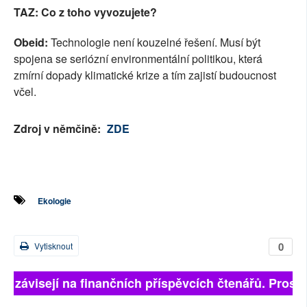
TAZ: Co z toho vyvozujete?
Obeid:
Technologie není kouzelné řešení. Musí být
spojena se seriózní environmentální politikou, která
zmírní dopady klimatické krize a tím zajistí budoucnost
včel.
Zdroj v němčině:
ZDE
Ekologie
0
Vytisknout
ně závisejí na finančních příspěvcích čtenářů. Prosíme