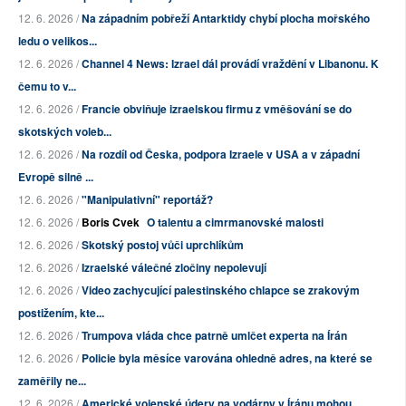
12. 6. 2026 /
Na západním pobřeží Antarktidy chybí plocha mořského
ledu o velikos...
12. 6. 2026 /
Channel 4 News: Izrael dál provádí vraždění v Libanonu. K
čemu to v...
12. 6. 2026 /
Francie obviňuje izraelskou firmu z vměšování se do
skotských voleb...
12. 6. 2026 /
Na rozdíl od Česka, podpora Izraele v USA a v západní
Evropě silně ...
12. 6. 2026 /
"Manipulativní" reportáž?
12. 6. 2026 /
Boris Cvek
O talentu a cimrmanovské malosti
12. 6. 2026 /
Skotský postoj vůči uprchlíkům
12. 6. 2026 /
Izraelské válečné zločiny nepolevují
12. 6. 2026 /
Video zachycující palestinského chlapce se zrakovým
postižením, kte...
12. 6. 2026 /
Trumpova vláda chce patrně umlčet experta na Írán
12. 6. 2026 /
Policie byla měsíce varována ohledně adres, na které se
zaměřily ne...
12. 6. 2026 /
Americké vojenské údery na vodárny v Íránu mohou