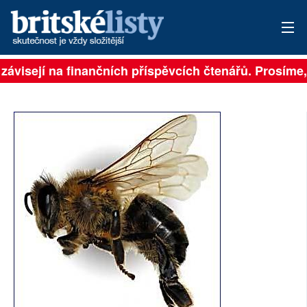
závisejí na finančních příspěvcích čtenářů. Prosíme, 
PŘIHLÁSIT
AKTUÁLNÍ VYDÁNÍ
ARCHIV
ROZHOVORY
TÉMATA
NEJČTENĚJŠÍ ZA 7 DNÍ
AUTOŘI
PŘÍSPĚVKY NA PROVOZ