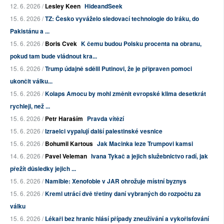
12. 6. 2026 /
Lesley Keen
HideandSeek
15. 6. 2026 /
TZ: Česko vyváželo sledovací technologie do Iráku, do
Pakistánu a ...
15. 6. 2026 /
Boris Cvek
K čemu budou Polsku procenta na obranu,
pokud tam bude vládnout kra...
15. 6. 2026 /
Trump údajně sdělil Putinovi, že je připraven pomoci
ukončit válku...
15. 6. 2026 /
Kolaps Amocu by mohl změnit evropské klima desetkrát
rychleji, než ...
15. 6. 2026 /
Petr Haraším
Pravda vítězí
15. 6. 2026 /
Izraelci vypalují další palestinské vesnice
15. 6. 2026 /
Bohumil Kartous
Jak Macinka leze Trumpovi kamsi
14. 6. 2026 /
Pavel Veleman
Ivana Tykač a jejich služebnictvo radí, jak
přežít důsledky jejich ...
15. 6. 2026 /
Namibie: Xenofobie v JAR ohrožuje místní byznys
15. 6. 2026 /
Kreml utrácí dvě třetiny daní vybraných do rozpočtu za
válku
15. 6. 2026 /
Lékaři bez hranic hlásí případy zneužívání a vykořisťování