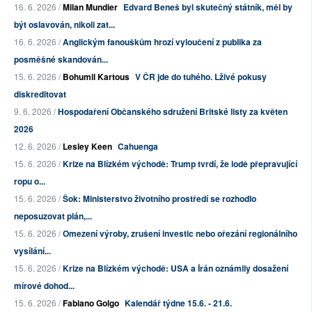
16. 6. 2026 /
Milan Mundier
Edvard Beneš byl skutečný státník, měl by
být oslavován, nikoli zat...
16. 6. 2026 /
Anglickým fanouškům hrozí vyloučení z publika za
posměšné skandován...
15. 6. 2026 /
Bohumil Kartous
V ČR jde do tuhého. Lživé pokusy
diskreditovat
9. 6. 2026 /
Hospodaření Občanského sdružení Britské listy za květen
2026
12. 6. 2026 /
Lesley Keen
Cahuenga
15. 6. 2026 /
Krize na Blízkém východě: Trump tvrdí, že lodě přepravující
ropu o...
15. 6. 2026 /
Šok: Ministerstvo životního prostředí se rozhodlo
neposuzovat plán,...
15. 6. 2026 /
Omezení výroby, zrušení investic nebo ořezání regionálního
vysílání...
15. 6. 2026 /
Krize na Blízkém východě: USA a Írán oznámily dosažení
mírové dohod...
15. 6. 2026 /
Fabiano Golgo
Kalendář týdne 15.6. - 21.6.