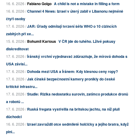
16. 6. 2026 /
Fabiano Golgo
A child is not a mistake in filling a form
16. 6. 2026 /
Channel 4 News: Izrael v úterý zabil v Libanonu nejméně
čtyři osoby
17. 6. 2026 /
JAR: Úřady odmítají tvrzení šéfa WHO o 10 cizincích
zabitých při xe...
15. 6. 2026 /
Bohumil Kartous
V ČR jde do tuhého. Lživé pokusy
diskreditovat
17. 6. 2026 /
Íránský vrchní vyjednavač zdůrazňuje, že mírová dohoda s
USA závisí...
17. 6. 2026 /
Dohoda mezi USA a Íránem: Kdy klesnou ceny ropy?
17. 6. 2026 /
Jak čínské bezpečnostní kamery pronikly do české
kritické infrastru...
17. 6. 2026 /
Studie: Rizika nedostatku surovin, zatímco produkce dronů
a robotů ...
17. 6. 2026 /
Ruská fregata vystřelila na britskou jachtu, na níž pluli
důchodci
16. 6. 2026 /
Izrael zavraždil otce sedmileté holčičky a jejího bratra, když
plni...