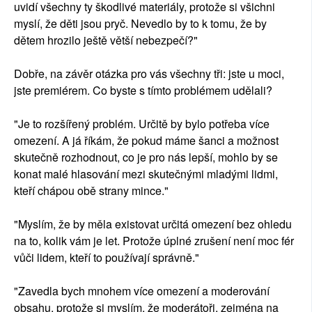
uvidí všechny ty škodlivé materiály, protože si všichni
myslí, že děti jsou pryč. Nevedlo by to k tomu, že by
dětem hrozilo ještě větší nebezpečí?"
Dobře, na závěr otázka pro vás všechny tři: jste u moci,
jste premiérem. Co byste s tímto problémem udělali?
"Je to rozšířený problém. Určitě by bylo potřeba více
omezení. A já říkám, že pokud máme šanci a možnost
skutečně rozhodnout, co je pro nás lepší, mohlo by se
konat malé hlasování mezi skutečnými mladými lidmi,
kteří chápou obě strany mince."
"Myslím, že by měla existovat určitá omezení bez ohledu
na to, kolik vám je let. Protože úplné zrušení není moc fér
vůči lidem, kteří to používají správně."
"Zavedla bych mnohem více omezení a moderování
obsahu, protože si myslím, že moderátoři, zejména na