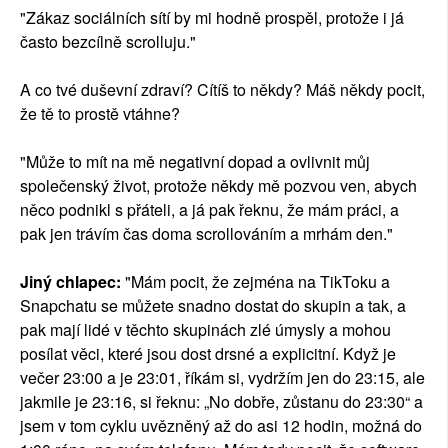
"Zákaz sociálních sítí by mi hodně prospěl, protože i já
často bezcílně scrolluju."
A co tvé duševní zdraví? Cítíš to někdy? Máš někdy pocit,
že tě to prostě vtáhne?
"Může to mít na mě negativní dopad a ovlivnit můj
společenský život, protože někdy mě pozvou ven, abych
něco podnikl s přáteli, a já pak řeknu, že mám práci, a
pak jen trávím čas doma scrollováním a mrhám den."
Jiný chlapec:
"Mám pocit, že zejména na TikToku a
Snapchatu se můžete snadno dostat do skupin a tak, a
pak mají lidé v těchto skupinách zlé úmysly a mohou
posílat věci, které jsou dost drsné a explicitní. Když je
večer 23:00 a je 23:01, říkám si, vydržím jen do 23:15, ale
jakmile je 23:16, si řeknu: „No dobře, zůstanu do 23:30“ a
jsem v tom cyklu uvězněný až do asi 12 hodin, možná do