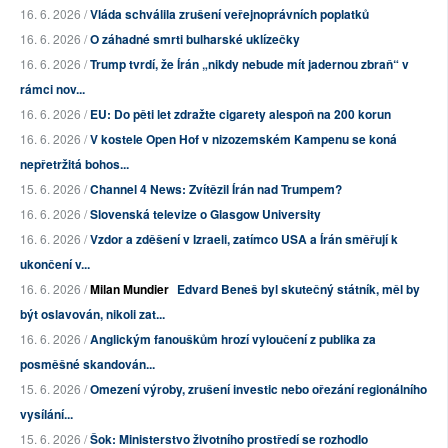
16. 6. 2026 /
Vláda schválila zrušení veřejnoprávních poplatků
16. 6. 2026 /
O záhadné smrti bulharské uklízečky
16. 6. 2026 /
Trump tvrdí, že Írán „nikdy nebude mít jadernou zbraň“ v
rámci nov...
16. 6. 2026 /
EU: Do pěti let zdražte cigarety alespoň na 200 korun
16. 6. 2026 /
V kostele Open Hof v nizozemském Kampenu se koná
nepřetržitá bohos...
15. 6. 2026 /
Channel 4 News: Zvítězil Írán nad Trumpem?
16. 6. 2026 /
Slovenská televize o Glasgow University
16. 6. 2026 /
Vzdor a zděšení v Izraeli, zatímco USA a Írán směřují k
ukončení v...
16. 6. 2026 /
Milan Mundier
Edvard Beneš byl skutečný státník, měl by
být oslavován, nikoli zat...
16. 6. 2026 /
Anglickým fanouškům hrozí vyloučení z publika za
posměšné skandován...
15. 6. 2026 /
Omezení výroby, zrušení investic nebo ořezání regionálního
vysílání...
15. 6. 2026 /
Šok: Ministerstvo životního prostředí se rozhodlo