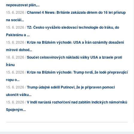
neposuzovat plán,...
15. 6. 2026 /
Channel 4 News: Británie zakázala dětem do 16 let přístup
na sociál...
15. 6. 2026 /
TZ: Česko vyváželo sledovací technologie do Iráku, do
Pakistánu a ...
15. 6. 2026 /
Krize na Blízkém východě: USA a Írán oznámily dosažení
mírové dohod...
16. 6. 2026 /
Součet celosvětových nákladů války USA a Izraele proti
Íránu
15. 6. 2026 /
Krize na Blízkém východě: Trump tvrdí, že lodě přepravující
ropu o...
15. 6. 2026 /
Trump údajně sdělil Putinovi, že je připraven pomoci
ukončit válku...
15. 6. 2026 /
V Indii narůstá rozhořčení nad zabitím indických námořníků
Spojeným...