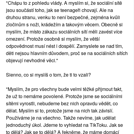
"Chápu to z pohledu vlády. A myslím si, že sociální sítě
jsou součástí toho, jak se teenageři chovají. Ale na
druhou stranu, venku to není bezpečné, zejména kvůli
zločinům s noži, krádežím a takovým věcem. Obecně si
myslím, že místo zákazu sociálních sítí měli zavést více
omezení. Protože osobně si myslím, že větší
odpovědnost musí nést i dospělí. Zamyslete se nad tím,
děti nejsou hlavním důvodem, proč se na sociálních sítích
objevují nevhodné věci."
Sienno, co si myslíš o tom, že ti to vzali?
"Myslím, že pro všechny bude velmi těžké přijmout fakt,
že už to nemáme povolené. Protože jsme se sociálními
sítěmi vyrostli, nebudeme bez nich opravdu vědět, co
dělat. Myslím si to, protože jsme na nich tak závislí.
Používáme je na všechno. Takže nevíme, jak udělat
jednoduchý úkol. Jdeme to vyhledat na TikToku. Jak se
to dělá? Jak se to dělá? A řekněme, že máme domácí