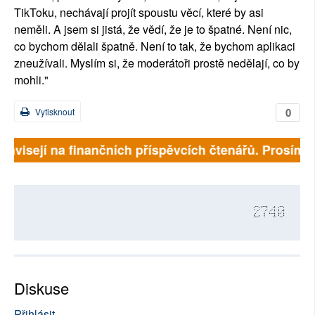
TikToku, nechávají projít spoustu věcí, které by asi
neměli. A jsem si jistá, že vědí, že je to špatné. Není nic,
co bychom dělali špatně. Není to tak, že bychom aplikaci
zneužívali. Myslím si, že moderátoři prostě nedělají, co by
mohli."
0
Vytisknout
ávisejí na finančních příspěvcích čtenářů. Prosíme, p
2740
Diskuse
Přihlásit