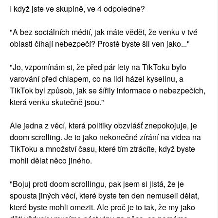
I když jste ve skupině, ve 4 odpoledne?
"A bez sociálních médií, jak máte vědět, že venku v tvé
oblasti číhají nebezpečí? Prostě byste šli ven jako..."
"Jo, vzpomínám si, že před pár lety na TikToku bylo
varování před chlapem, co na lidi házel kyselinu, a
TikTok byl způsob, jak se šířily informace o nebezpečích,
která venku skutečně jsou."
Ale jedna z věcí, která politiky obzvlášť znepokojuje, je
doom scrolling. Je to jako nekonečné zírání na videa na
TikToku a množství času, které tím ztrácíte, když byste
mohli dělat něco jiného.
"Bojuj proti doom scrollingu, pak jsem si jistá, že je
spousta jiných věcí, které byste ten den nemuseli dělat,
které byste mohli omezit. Ale proč je to tak, že my jako