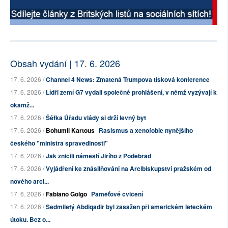
Obsah vydání | 17. 6. 2026
17. 6. 2026 /
Channel 4 News: Zmatená Trumpova tisková konference
17. 6. 2026 /
Lídři zemí G7 vydali společné prohlášení, v němž vyzývají k
okamž...
17. 6. 2026 /
Šéfka Úřadu vlády si drží levný byt
17. 6. 2026 /
Bohumil Kartous
Rasismus a xenofobie nynějšího
českého "ministra spravedlnosti"
17. 6. 2026 /
Jak zničili náměstí Jiřího z Poděbrad
17. 6. 2026 /
Vyjádření ke znásilňování na Arcibiskupství pražském od
nového arci...
17. 6. 2026 /
Fabiano Golgo
Paměťové cvičení
17. 6. 2026 /
Sedmiletý Abdiqadir byl zasažen při americkém leteckém
útoku. Bez o...