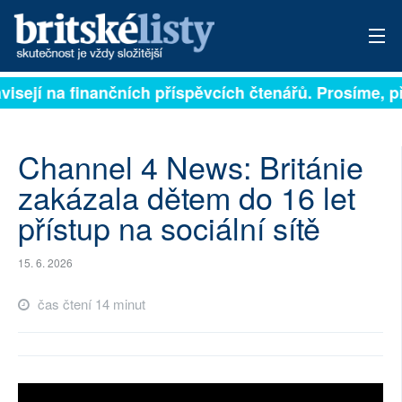
isejí na finančních příspěvcích čtenářů. Prosíme, přis
PŘIHLÁSIT
AKTUÁLNÍ VYDÁNÍ
Channel 4 News: Británie
ARCHIV
zakázala dětem do 16 let
přístup na sociální sítě
ROZHOVORY
TÉMATA
15. 6. 2026
NEJČTENĚJŠÍ ZA 7 DNÍ
čas čtení 14 minut
AUTOŘI
PŘÍSPĚVKY NA PROVOZ