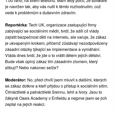
1:00 ráno, na svém telefonu. Mám tedy pocit, že software
je navržen tak, aby vás nutil k těmto rozhodnutím, což
vede k problémům s duševním zdravím.
Reportérka
: Tech UK, organizace zastupující firmy
zabývající se sociálními médii, tvrdí, že sdílí cíl vlády
zajistit bezpečnost dětí na internetu, ale varuje, že zákaz
je ukvapeným krokem, přičemž zůstávají nezodpovězeny
zásadní otázky týkající se implementace a vymáhání.
Vláda dnes tvrdí, že jde o to vrátit dětem jejich dětství.
Bude však úplný zákaz tím zásadním zlomem, který
slibují? Nebo nakonec selže?
Moderátor:
No, před chvílí jsem mluvil s dalšími, kterých
se zákaz dotkne a kteří přijdou o přístup k sociálním sítím.
Čtrnáctileté a patnáctileté Siennu, Ishil a Ivory. Jsou to
žákyně Oasis Academy v Enfieldu a nejprve jsem se jich
zeptal na jejich reakci.