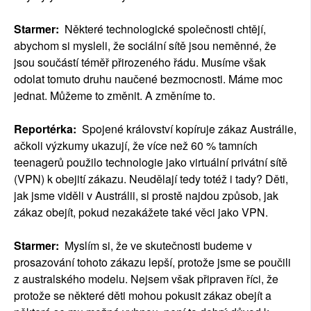
Starmer:
Některé technologické společnosti chtějí,
abychom si mysleli, že sociální sítě jsou neměnné, že
jsou součástí téměř přirozeného řádu. Musíme však
odolat tomuto druhu naučené bezmocnosti. Máme moc
jednat. Můžeme to změnit. A změníme to.
Reportérka:
Spojené království kopíruje zákaz Austrálie,
ačkoli výzkumy ukazují, že více než 60 % tamních
teenagerů použilo technologie jako virtuální privátní sítě
(VPN) k obejití zákazu. Neudělají tedy totéž i tady? Děti,
jak jsme viděli v Austrálii, si prostě najdou způsob, jak
zákaz obejít, pokud nezakážete také věci jako VPN.
Starmer:
Myslím si, že ve skutečnosti budeme v
prosazování tohoto zákazu lepší, protože jsme se poučili
z australského modelu. Nejsem však připraven říci, že
protože se některé děti mohou pokusit zákaz obejít a