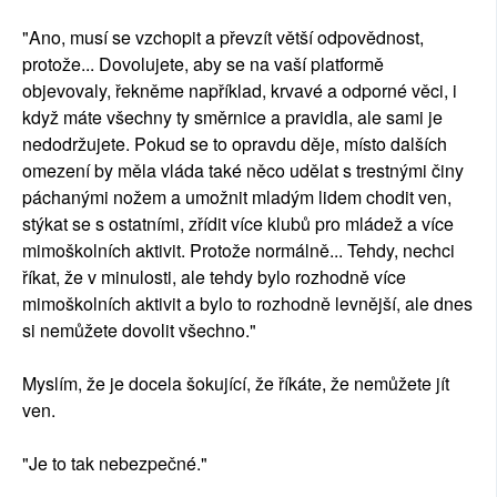
"Ano, musí se vzchopit a převzít větší odpovědnost,
protože... Dovolujete, aby se na vaší platformě
objevovaly, řekněme například, krvavé a odporné věci, i
když máte všechny ty směrnice a pravidla, ale sami je
nedodržujete. Pokud se to opravdu děje, místo dalších
omezení by měla vláda také něco udělat s trestnými činy
páchanými nožem a umožnit mladým lidem chodit ven,
stýkat se s ostatními, zřídit více klubů pro mládež a více
mimoškolních aktivit. Protože normálně... Tehdy, nechci
říkat, že v minulosti, ale tehdy bylo rozhodně více
mimoškolních aktivit a bylo to rozhodně levnější, ale dnes
si nemůžete dovolit všechno."
Myslím, že je docela šokující, že říkáte, že nemůžete jít
ven.
"Je to tak nebezpečné."