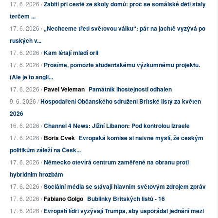
17. 6. 2026 /
Zabiti při cestě ze školy domů: proč se somálské děti staly
terčem ...
17. 6. 2026 /
„Nechceme třetí světovou válku“: pár na jachtě vyzývá po
ruských v...
17. 6. 2026 /
Kam létají mladí orli
17. 6. 2026 /
Prosíme, pomozte studentskému výzkumnému projektu.
(Ale je to angli...
17. 6. 2026 /
Pavel Veleman
Památník lhostejnosti odhalen
9. 6. 2026 /
Hospodaření Občanského sdružení Britské listy za květen
2026
16. 6. 2026 /
Channel 4 News: Jižní Libanon: Pod kontrolou Izraele
17. 6. 2026 /
Boris Cvek
Evropská komise si naivně myslí, že českým
politikům záleží na Česk...
17. 6. 2026 /
Německo otevírá centrum zaměřené na obranu proti
hybridním hrozbám
17. 6. 2026 /
Sociální média se stávají hlavním světovým zdrojem zpráv
17. 6. 2026 /
Fabiano Golgo
Bublinky Britských listů - 16
17. 6. 2026 /
Evropští lídři vyzývají Trumpa, aby uspořádal jednání mezi