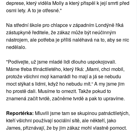
deprese, který viděla Molly a který přispěl k její smrti před
osmi lety. A to je otřesné."
Na střední škole pro chlapce v západním Londýně říká
zástupkyně ředitele, že zákaz může být neúčinným
nástrojem, ale potřeba je příliš naléhavá na to, aby se nic
nedělalo.
"Podívejte, už jsme mladé lidi dlouho uspokojovali.
Máme třeba třináctiletého, který říká: „Mami, chci mobil,
protože všichni moji kamarádi ho mají a já se nebudu
moct stýkat s lidmi, když ho nebudu mít.“ A my jsme jim
ho prostě dali. Musíme to omezit. Takže pokud to
znamená začít tvrdě, začněme tvrdě a pak to upravíme.
Reportérka:
Mluvili jsme tam se skupinou patnáctiletých,
kteří všichni používají sociální sítě, ale někteří, jako
James, přiznávají, že by jim zákaz mohl vlastně pomoct.