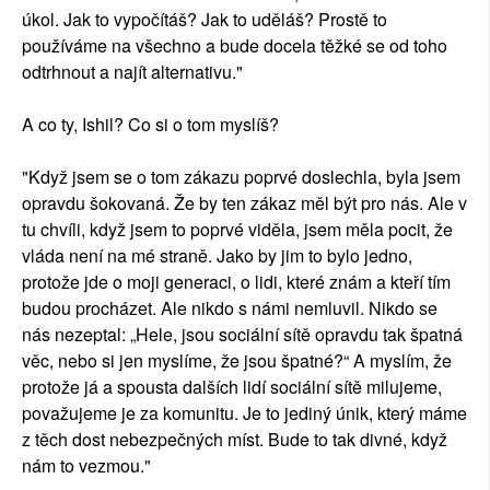
úkol. Jak to vypočítáš? Jak to uděláš? Prostě to
používáme na všechno a bude docela těžké se od toho
odtrhnout a najít alternativu."
A co ty, Ishil? Co si o tom myslíš?
"Když jsem se o tom zákazu poprvé doslechla, byla jsem
opravdu šokovaná. Že by ten zákaz měl být pro nás. Ale v
tu chvíli, když jsem to poprvé viděla, jsem měla pocit, že
vláda není na mé straně. Jako by jim to bylo jedno,
protože jde o moji generaci, o lidi, které znám a kteří tím
budou procházet. Ale nikdo s námi nemluvil. Nikdo se
nás nezeptal: „Hele, jsou sociální sítě opravdu tak špatná
věc, nebo si jen myslíme, že jsou špatné?“ A myslím, že
protože já a spousta dalších lidí sociální sítě milujeme,
považujeme je za komunitu. Je to jediný únik, který máme
z těch dost nebezpečných míst. Bude to tak divné, když
nám to vezmou."