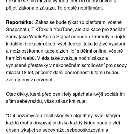
některé se mu možná vyhnou, není to dobrý důvod k
přijetí zákona o zákazu. To prostě nepřijímám.
Reportérka:
Zákaz se bude týkat 10 platforem, včetně
Snapchatu, TikToku a YouTube, ale aplikace pro zasílání
zpráv jako WhatsApp a Signal nebudou zahrnuty a dojde
k dalším blokacím škodlivých funkcí, jako je živé vysílání
a možnost komunikace cizích lidí s dětmi online, včetně
herních webů. Vláda také zvažuje noční zákaz a
vynucené přestávky v nekonečném scrollování pro osoby
mladší 18 let, přičemž další podrobnosti k tomu budou
zveřejněny v červenci.
Otec dívky, která před osmi lety spáchala kv§li sociálním
sítím sebevraždu, však zákaz kritizuje:
"Oni nezamýšlejí řešit škodlivé algoritmy, kvůli kterým
každá druhá dospívající dívka každý týden nadále vidí
obsah týkající se sebevražd, sebepoškozování a