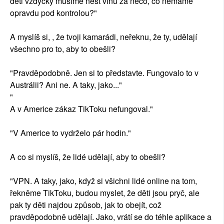
děti vždycky musíme nést vinu za něco, co nemáme
opravdu pod kontrolou?"
A myslíš si, , že tvoji kamarádi, neřeknu, že ty, udělají
všechno pro to, aby to obešli?
"Pravděpodobně. Jen si to představte. Fungovalo to v
Austrálii? Ani ne. A taky, jako..."
"
A v Americe zákaz TikToku nefungoval."
"V Americe to vydrželo pár hodin."
A co si myslíš, že lidé udělají, aby to obešli?
"VPN. A taky, jako, když si všichni lidé online na tom,
řekněme TikToku, budou myslet, že děti jsou pryč, ale
pak ty děti najdou způsob, jak to obejít, což
pravděpodobně udělají. Jako, vrátí se do téhle aplikace a