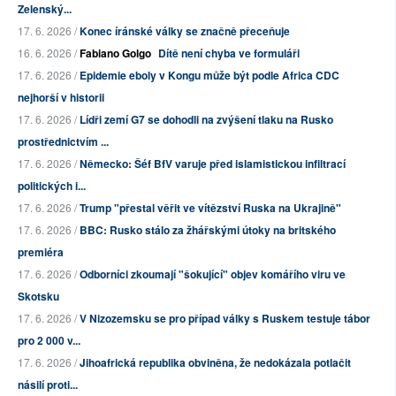
Zelenský...
17. 6. 2026 /
Konec íránské války se značně přeceňuje
16. 6. 2026 /
Fabiano Golgo
Dítě není chyba ve formuláři
17. 6. 2026 /
Epidemie eboly v Kongu může být podle Africa CDC
nejhorší v historii
17. 6. 2026 /
Lídři zemí G7 se dohodli na zvýšení tlaku na Rusko
prostřednictvím ...
17. 6. 2026 /
Německo: Šéf BfV varuje před islamistickou infiltrací
politických i...
17. 6. 2026 /
Trump "přestal věřit ve vítězství Ruska na Ukrajině"
17. 6. 2026 /
BBC: Rusko stálo za žhářskými útoky na britského
premiéra
17. 6. 2026 /
Odborníci zkoumají "šokující" objev komářího viru ve
Skotsku
17. 6. 2026 /
V Nizozemsku se pro případ války s Ruskem testuje tábor
pro 2 000 v...
17. 6. 2026 /
Jihoafrická republika obviněna, že nedokázala potlačit
násilí proti...