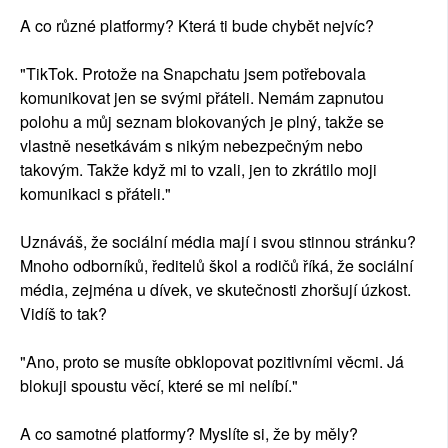
A co různé platformy? Která ti bude chybět nejvíc?
"TikTok. Protože na Snapchatu jsem potřebovala
komunikovat jen se svými přáteli. Nemám zapnutou
polohu a můj seznam blokovaných je plný, takže se
vlastně nesetkávám s nikým nebezpečným nebo
takovým. Takže když mi to vzali, jen to zkrátilo moji
komunikaci s přáteli."
Uznáváš, že sociální média mají i svou stinnou stránku?
Mnoho odborníků, ředitelů škol a rodičů říká, že sociální
média, zejména u dívek, ve skutečnosti zhoršují úzkost.
Vidíš to tak?
"Ano, proto se musíte obklopovat pozitivními věcmi. Já
blokuji spoustu věcí, které se mi nelíbí."
A co samotné platformy? Myslíte si, že by měly?