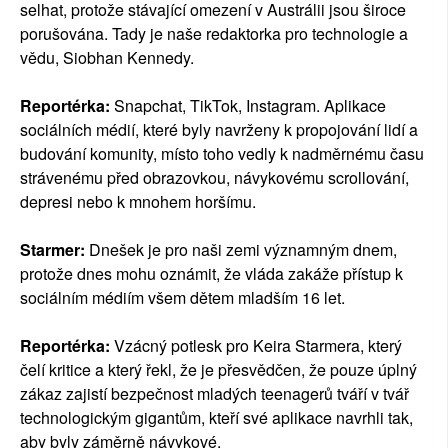
selhat, protože stávající omezení v Austrálii jsou široce
porušována. Tady je naše redaktorka pro technologie a
vědu, Siobhan Kennedy.
Reportérka:
Snapchat, TikTok, Instagram. Aplikace
sociálních médií, které byly navrženy k propojování lidí a
budování komunity, místo toho vedly k nadměrnému času
strávenému před obrazovkou, návykovému scrollování,
depresi nebo k mnohem horšímu.
Starmer:
Dnešek je pro naši zemi významným dnem,
protože dnes mohu oznámit, že vláda zakáže přístup k
sociálním médiím všem dětem mladším 16 let.
Reportérka:
Vzácný potlesk pro Keira Starmera, který
čelí kritice a který řekl, že je přesvědčen, že pouze úplný
zákaz zajistí bezpečnost mladých teenagerů tváří v tvář
technologickým gigantům, kteří své aplikace navrhli tak,
aby byly záměrně návykové.