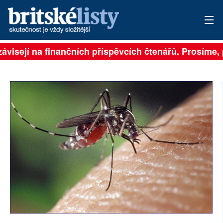
ávisejí na finančních příspěvcích čtenářů. Prosíme, př
PŘIHLÁSIT
AKTUÁLNÍ VYDÁNÍ
ARCHIV
ROZHOVORY
TÉMATA
NEJČTENĚJŠÍ ZA 7 DNÍ
AUTOŘI
PŘÍSPĚVKY NA PROVOZ