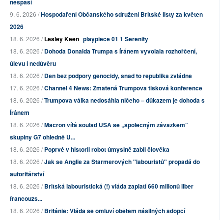
nespasí
9. 6. 2026 /
Hospodaření Občanského sdružení Britské listy za květen
2026
18. 6. 2026 /
Lesley Keen
playpiece 01 1 Serenity
18. 6. 2026 /
Dohoda Donalda Trumpa s Íránem vyvolala rozhořčení,
úlevu i nedůvěru
18. 6. 2026 /
Den bez podpory genocidy, snad to republika zvládne
17. 6. 2026 /
Channel 4 News: Zmatená Trumpova tisková konference
18. 6. 2026 /
Trumpova válka nedosáhla ničeho – důkazem je dohoda s
Íránem
18. 6. 2026 /
Macron vítá soulad USA se „společným závazkem“
skupiny G7 ohledně U...
18. 6. 2026 /
Poprvé v historii robot úmyslně zabil člověka
18. 6. 2026 /
Jak se Anglie za Starmerových "labouristů" propadá do
autoritářství
18. 6. 2026 /
Britská labouristická (!) vláda zaplatí 660 milionů liber
francouzs...
18. 6. 2026 /
Británie: Vláda se omluví obětem násilných adopcí