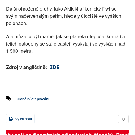
Další ohrožené druhy, jako Akikiki a ikonický I'iwi se
svým načervenalým peřím, hledaly útočiště ve vyšších
polohách.
Ale může to být marné: jak se planeta otepluje, komáři a
jejich patogeny se stále častěji vyskytují ve výškách nad
1 500 metrů.
Zdroj v angličtině:
ZDE
Globální oteplování
0
Vytisknout
ě závisejí na finančních příspěvcích čtenářů. Prosíme,