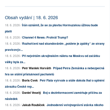
Obsah vydání | 18. 6. 2026
18. 6. 2026 /
Írán oznámil, že se za plavbu Hormuzskou úžinou bude
platit
18. 6. 2026 /
Channel 4 News: Prohrál Trump?
18. 6. 2026 /
Rozhořčení nad skandováním „pošlete je zpátky“ ze strany
pravicovýc...
18. 6. 2026 /
Při největším ukrajinském náletu na Moskvu od začátku
války byla za...
18. 6. 2026 /
Petr Waniek Horváth
Případ Petra Zemánka a nebezpečná
hra se státní příslušností pachatelů
18. 6. 2026 /
Boris Cvek
Petr Fiala vytrvale a stále dokola lhal o splnění
závazku České rep...
18. 6. 2026 /
Daniel Veselý
Boj s dezinformacemi zaměňuje příčinu za
následek
18. 6. 2026 /
Jakub Roubíček
Jednodenní veřejnoprávní stávka nikoho