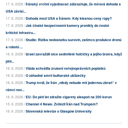
17. 6. 2026 /
Íránský vrchní vyjednavač zdůrazňuje, že mírová dohoda s
USA závisí...
17. 6. 2026 /
Dohoda mezi USA a Íránem: Kdy klesnou ceny ropy?
17. 6. 2026 /
Jak čínské bezpečnostní kamery pronikly do české
kritické infrastru...
17. 6. 2026 /
Studie: Rizika nedostatku surovin, zatímco produkce dronů
a robotů ...
16. 6. 2026 /
Izrael zavraždil otce sedmileté holčičky a jejího bratra, když
plni...
16. 6. 2026 /
Vláda schválila zrušení veřejnoprávních poplatků
16. 6. 2026 /
O záhadné smrti bulharské uklízečky
16. 6. 2026 /
Trump tvrdí, že Írán „nikdy nebude mít jadernou zbraň“ v
rámci nov...
16. 6. 2026 /
EU: Do pěti let zdražte cigarety alespoň na 200 korun
15. 6. 2026 /
Channel 4 News: Zvítězil Írán nad Trumpem?
16. 6. 2026 /
Slovenská televize o Glasgow University