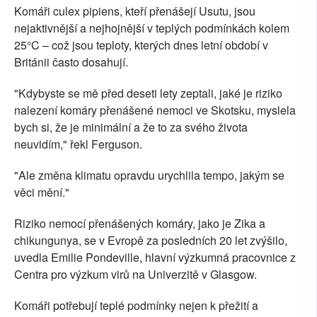
Komáři culex pipiens, kteří přenášejí Usutu, jsou
nejaktivnější a nejhojnější v teplých podmínkách kolem
25°C – což jsou teploty, kterých dnes letní období v
Británii často dosahují.
"Kdybyste se mě před deseti lety zeptali, jaké je riziko
nalezení komáry přenášené nemoci ve Skotsku, myslela
bych si, že je minimální a že to za svého života
neuvidím," řekl Ferguson.
"Ale změna klimatu opravdu urychlila tempo, jakým se
věci mění."
Riziko nemocí přenášených komáry, jako je Zika a
chikungunya, se v Evropě za posledních 20 let zvýšilo,
uvedla Emilie Pondeville, hlavní výzkumná pracovnice z
Centra pro výzkum virů na Univerzitě v Glasgow.
Komáři potřebují teplé podmínky nejen k přežití a