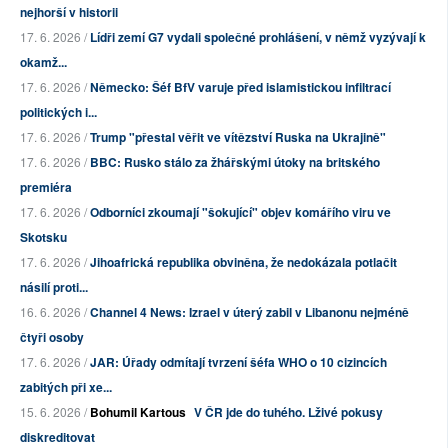
nejhorší v historii
17. 6. 2026 /
Lídři zemí G7 vydali společné prohlášení, v němž vyzývají k
okamž...
17. 6. 2026 /
Německo: Šéf BfV varuje před islamistickou infiltrací
politických i...
17. 6. 2026 /
Trump "přestal věřit ve vítězství Ruska na Ukrajině"
17. 6. 2026 /
BBC: Rusko stálo za žhářskými útoky na britského
premiéra
17. 6. 2026 /
Odborníci zkoumají "šokující" objev komářího viru ve
Skotsku
17. 6. 2026 /
Jihoafrická republika obviněna, že nedokázala potlačit
násilí proti...
16. 6. 2026 /
Channel 4 News: Izrael v úterý zabil v Libanonu nejméně
čtyři osoby
17. 6. 2026 /
JAR: Úřady odmítají tvrzení šéfa WHO o 10 cizincích
zabitých při xe...
15. 6. 2026 /
Bohumil Kartous
V ČR jde do tuhého. Lživé pokusy
diskreditovat