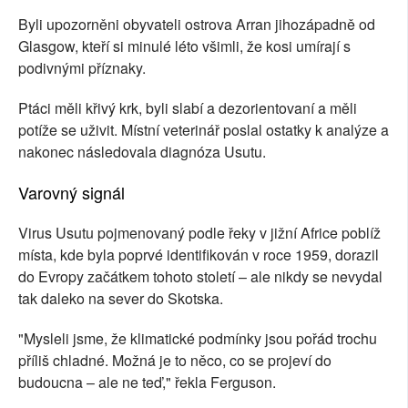
Byli upozorněni obyvateli ostrova Arran jihozápadně od
Glasgow, kteří si minulé léto všimli, že kosi umírají s
podivnými příznaky.
Ptáci měli křivý krk, byli slabí a dezorientovaní a měli
potíže se uživit. Místní veterinář poslal ostatky k analýze a
nakonec následovala diagnóza Usutu.
Varovný signál
Virus Usutu pojmenovaný podle řeky v jižní Africe poblíž
místa, kde byla poprvé identifikován v roce 1959, dorazil
do Evropy začátkem tohoto století – ale nikdy se nevydal
tak daleko na sever do Skotska.
"Mysleli jsme, že klimatické podmínky jsou pořád trochu
příliš chladné. Možná je to něco, co se projeví do
budoucna – ale ne teď," řekla Ferguson.