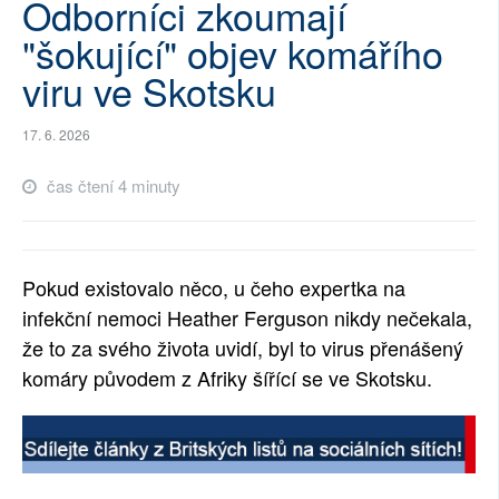
Odborníci zkoumají
SOCIÁLNÍ SÍTĚ
"šokující" objev komářího
viru ve Skotsku
RUBRIKY
PLNÁ VERZE STRÁNEK
17. 6. 2026
čas čtení 4 minuty
Pokud existovalo něco, u čeho expertka na
infekční nemoci Heather Ferguson nikdy nečekala,
že to za svého života uvidí, byl to virus přenášený
komáry původem z Afriky šířící se ve Skotsku.