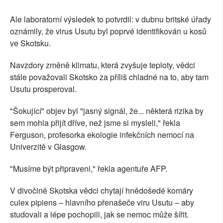
Ale laboratorní výsledek to potvrdil: v dubnu britské úřady
oznámily, že virus Usutu byl poprvé identifikován u kosů
ve Skotsku.
Navzdory změně klimatu, která zvyšuje teploty, vědci
stále považovali Skotsko za příliš chladné na to, aby tam
Usutu prosperoval.
"Šokující" objev byl "jasný signál, že... některá rizika by
sem mohla přijít dříve, než jsme si mysleli," řekla
Ferguson, profesorka ekologie infekčních nemocí na
Univerzitě v Glasgow.
"Musíme být připraveni," řekla agentuře AFP.
V divočině Skotska vědci chytají hnědošedé komáry
culex pipiens – hlavního přenašeče viru Usutu – aby
studovali a lépe pochopili, jak se nemoc může šířit.