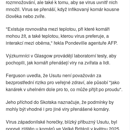
rozmnožování, ale také k tomu, aby se virus uvnitř nich
množil. Virus se přenáší, když infikovaný komár kousne
člověka nebo zvíře.
"Existuje rovnováha mezi teplotou, při které komáři
mohou žít, a také teplotou, kterou virus preferuje, a
interakcí mezi oběma," řekla Pondeville agentuře AFP.
Výzkumníci v Glasgow provádějí laboratorní testy, aby
pochopili, jak komáři přenášejí viry na zvířata a lidi.
Ferguson uvedla, že Usutu není považován za
bezprostřední riziko pro veřejné zdraví, ale působí "jako
kanárek v uhelném dole pro to, co může přijít po proudu".
Jeho příchod do Skotska naznačuje, že podmínky by
mohly být vhodné i pro jiné viry přenášené komáry.
Virus západonilské horečky, blízký příbuzný Usutu, byl
poprvé zjištěn u komárů ve Velké Británii v květnu 2025.