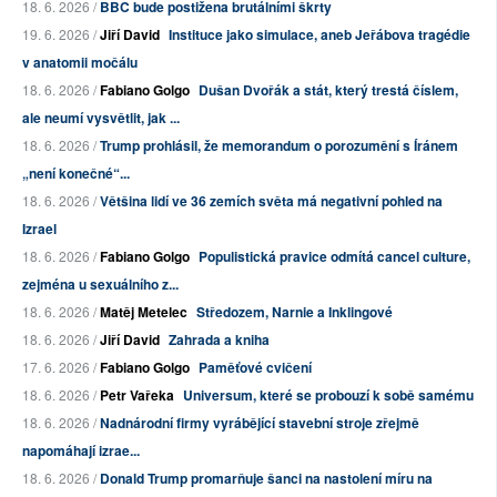
18. 6. 2026 /
BBC bude postižena brutálními škrty
19. 6. 2026 /
Jiří David
Instituce jako simulace, aneb Jeřábova tragédie
v anatomii močálu
18. 6. 2026 /
Fabiano Golgo
Dušan Dvořák a stát, který trestá číslem,
ale neumí vysvětlit, jak ...
18. 6. 2026 /
Trump prohlásil, že memorandum o porozumění s Íránem
„není konečné“...
18. 6. 2026 /
Většina lidí ve 36 zemích světa má negativní pohled na
Izrael
18. 6. 2026 /
Fabiano Golgo
Populistická pravice odmítá cancel culture,
zejména u sexuálního z...
18. 6. 2026 /
Matěj Metelec
Středozem, Narnie a Inklingové
18. 6. 2026 /
Jiří David
Zahrada a kniha
17. 6. 2026 /
Fabiano Golgo
Paměťové cvičení
18. 6. 2026 /
Petr Vařeka
Universum, které se probouzí k sobě samému
18. 6. 2026 /
Nadnárodní firmy vyrábějící stavební stroje zřejmě
napomáhají izrae...
18. 6. 2026 /
Donald Trump promarňuje šanci na nastolení míru na