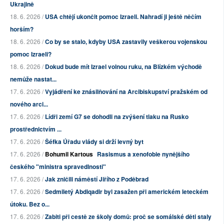
Ukrajině
18. 6. 2026 /
USA chtějí ukončit pomoc Izraeli. Nahradí ji ještě něčím
horším?
18. 6. 2026 /
Co by se stalo, kdyby USA zastavily veškerou vojenskou
pomoc Izraeli?
18. 6. 2026 /
Dokud bude mít Izrael volnou ruku, na Blízkém východě
nemůže nastat...
17. 6. 2026 /
Vyjádření ke znásilňování na Arcibiskupství pražském od
nového arci...
17. 6. 2026 /
Lídři zemí G7 se dohodli na zvýšení tlaku na Rusko
prostřednictvím ...
17. 6. 2026 /
Šéfka Úřadu vlády si drží levný byt
17. 6. 2026 /
Bohumil Kartous
Rasismus a xenofobie nynějšího
českého "ministra spravedlnosti"
17. 6. 2026 /
Jak zničili náměstí Jiřího z Poděbrad
17. 6. 2026 /
Sedmiletý Abdiqadir byl zasažen při americkém leteckém
útoku. Bez o...
17. 6. 2026 /
Zabiti při cestě ze školy domů: proč se somálské děti staly