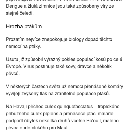
Dengue a žlutá zimnice jsou také způsobeny viry ze
stejné čeledi.
Hrozba ptákům
Prozatím nejvíce znepokojuje biology dopad těchto
nemocí na ptáky.
Usutu již způsobil výrazný pokles populací kosů po celé
Evropě. Virus postihuje také sovy, dravce a několik
pěvců.
V některých částech světa už nemoci přenášené komáry
vyvíjejí zvýšený tlak na zranitelné populace ptáků.
Na Havaji příchod culex quinquefasciatus – tropického
příbuzného culex pipiens a přenašeče ptačí malárie –
podpořil úbytek několika druhů včetně Po'ouli, malého
pěvca endemického pro Maui.