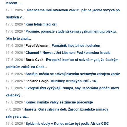
terčem ...
17. 6. 2026 /
„Nechceme třetí světovou válku“: pár na jachtě vyzývá po
ruských v...
17. 6. 2026 /
Kam létají mladí orli
17. 6. 2026 /
Prosíme, pomozte studentskému výzkumnému projektu.
(Ale je to angli...
17. 6. 2026 /
Pavel Veleman
Památník lhostejnosti odhalen
16. 6. 2026 /
Channel 4 News: Jižní Libanon: Pod kontrolou Izraele
17. 6. 2026 /
Boris Cvek
Evropská komise si naivně myslí, že českým
politikům záleží na Česk...
17. 6. 2026 /
Sociální média se stávají hlavním světovým zdrojem zpráv
17. 6. 2026 /
Fabiano Golgo
Bublinky Britských listů - 16
17. 6. 2026 /
Evropští lídři vyzývají Trumpa, aby uspořádal jednání mezi
Zelenský...
17. 6. 2026 /
Konec íránské války se značně přeceňuje
7. 6. 2026 /
Haaretz: Oni střílejí na děti: Žargon izraelské armády
zakrývá vraž...
17. 6. 2026 /
Epidemie eboly v Kongu může být podle Africa CDC