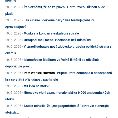
moc ne
18. 6. 2026 /
Írán oznámil, že se za plavbu Hormuzskou úžinou bude
platit
19. 6. 2026 /
Jak čínské "červené čáry" tiše formují globální
zpravodajství
19. 6. 2026 /
Moskva a Londýn v eskalační spirále
19. 6. 2026 /
Ukrajinci mají menší zločinnost než místní lidi
19. 6. 2026 /
V Izraeli debutuje nová židovsko-arabská politická strana s
cílem s...
19. 6. 2026 /
Islamofobie: Mešitám ve Velké Británii se oficiálně
doporučuje prov...
18. 6. 2026 /
Petr Waniek Horváth
Případ Petra Zemánka a nebezpečná
hra se státní příslušností pachatelů
19. 6. 2026 /
Mít žida na mozku
19. 6. 2026 /
Německo vloni zaznamenalo takřka 9 000 antisemitských
útoků
19. 6. 2026 /
Studie odhalila, že „megaspotřebitelé“ potravin a energie
stojí živ...