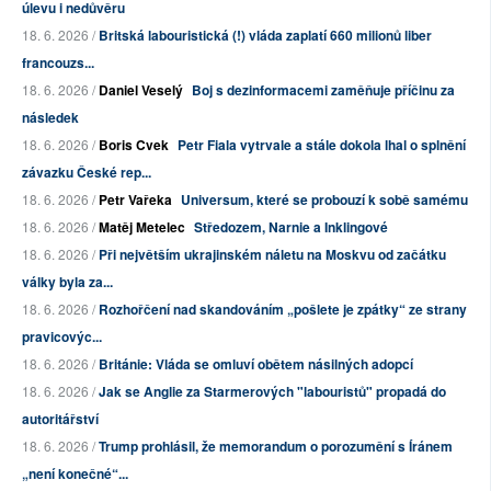
úlevu i nedůvěru
18. 6. 2026 /
Britská labouristická (!) vláda zaplatí 660 milionů liber
francouzs...
18. 6. 2026 /
Daniel Veselý
Boj s dezinformacemi zaměňuje příčinu za
následek
18. 6. 2026 /
Boris Cvek
Petr Fiala vytrvale a stále dokola lhal o splnění
závazku České rep...
18. 6. 2026 /
Petr Vařeka
Universum, které se probouzí k sobě samému
18. 6. 2026 /
Matěj Metelec
Středozem, Narnie a Inklingové
18. 6. 2026 /
Při největším ukrajinském náletu na Moskvu od začátku
války byla za...
18. 6. 2026 /
Rozhořčení nad skandováním „pošlete je zpátky“ ze strany
pravicovýc...
18. 6. 2026 /
Británie: Vláda se omluví obětem násilných adopcí
18. 6. 2026 /
Jak se Anglie za Starmerových "labouristů" propadá do
autoritářství
18. 6. 2026 /
Trump prohlásil, že memorandum o porozumění s Íránem
„není konečné“...