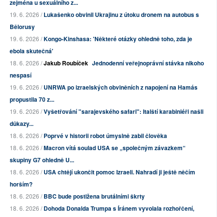
zejména u sexuálního z...
19. 6. 2026 /
Lukašenko obvinil Ukrajinu z útoku dronem na autobus s
Bělorusy
19. 6. 2026 /
Kongo-Kinshasa: 'Některé otázky ohledně toho, zda je
ebola skutečná'
18. 6. 2026 /
Jakub Roubíček
Jednodenní veřejnoprávní stávka nikoho
nespasí
19. 6. 2026 /
UNRWA po izraelských obviněních z napojení na Hamás
propustila 70 z...
19. 6. 2026 /
Vyšetřování "sarajevského safari": Italští karabiniéři našli
důkazy...
18. 6. 2026 /
Poprvé v historii robot úmyslně zabil člověka
18. 6. 2026 /
Macron vítá soulad USA se „společným závazkem“
skupiny G7 ohledně U...
18. 6. 2026 /
USA chtějí ukončit pomoc Izraeli. Nahradí ji ještě něčím
horším?
18. 6. 2026 /
BBC bude postižena brutálními škrty
18. 6. 2026 /
Dohoda Donalda Trumpa s Íránem vyvolala rozhořčení,