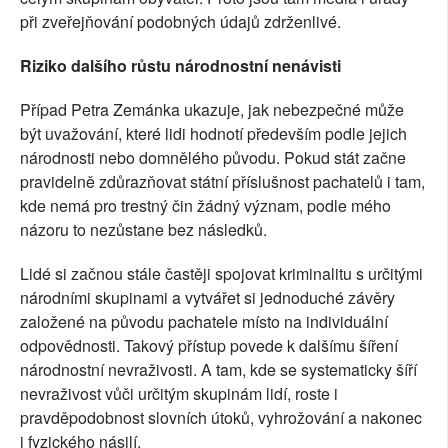
při zveřejňování podobných údajů zdrženlivé.
Riziko dalšího růstu národnostní nenávisti
Případ Petra Zemánka ukazuje, jak nebezpečné může
být uvažování, které lidi hodnotí především podle jejich
národnosti nebo domnělého původu. Pokud stát začne
pravidelně zdůrazňovat státní příslušnost pachatelů i tam,
kde nemá pro trestný čin žádný význam, podle mého
názoru to nezůstane bez následků.
Lidé si začnou stále častěji spojovat kriminalitu s určitými
národními skupinami a vytvářet si jednoduché závěry
založené na původu pachatele místo na individuální
odpovědnosti. Takový přístup povede k dalšímu šíření
národnostní nevraživosti. A tam, kde se systematicky šíří
nevraživost vůči určitým skupinám lidí, roste i
pravděpodobnost slovních útoků, vyhrožování a nakonec
i fyzického násilí.