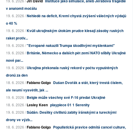
19. 6. 2026 /
Jiří David
Instituce jako simulace, aneb Jeřábova tragédie
v anatomii močálu
19. 6. 2026 /
Nehledě na deficit, Kreml chystá zvýšení válečných výdajů
o 40 %
19. 6. 2026 /
Kvůli ukrajinským útokům prudce klesají zásoby ruských
raket protiv...
19. 6. 2026 /
"Evropané nakazili Trumpa škodlivými myšlenkami"
19. 6. 2026 /
Británie, Německo a dalších pět zemí NATO slíbily Ukrajině
nové par...
19. 6. 2026 /
Ukrajina překonala ruský rekord v počtu vypuštěných
dronů za den
18. 6. 2026 /
Fabiano Golgo
Dušan Dvořák a stát, který trestá číslem,
ale neumí vysvětlit, jak ...
19. 6. 2026 /
Belgie může všechny své F-16 předat Ukrajině
18. 6. 2026 /
Lesley Keen
playpiece 01 1 Serenity
19. 6. 2026 /
Súdán: Desítky civilistů zabity íránskými a tureckými
drony ve výzb...
18. 6. 2026 /
Fabiano Golgo
Populistická pravice odmítá cancel culture,