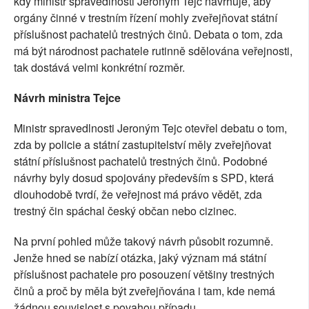
kdy ministr spravedlnosti Jeroným Tejc navrhuje, aby
orgány činné v trestním řízení mohly zveřejňovat státní
příslušnost pachatelů trestných činů. Debata o tom, zda
má být národnost pachatele rutinně sdělována veřejnosti,
tak dostává velmi konkrétní rozměr.
Návrh ministra Tejce
Ministr spravedlnosti Jeroným Tejc otevřel debatu o tom,
zda by policie a státní zastupitelství měly zveřejňovat
státní příslušnost pachatelů trestných činů. Podobné
návrhy byly dosud spojovány především s SPD, která
dlouhodobě tvrdí, že veřejnost má právo vědět, zda
trestný čin spáchal český občan nebo cizinec.
Na první pohled může takový návrh působit rozumně.
Jenže hned se nabízí otázka, jaký význam má státní
příslušnost pachatele pro posouzení většiny trestných
činů a proč by měla být zveřejňována i tam, kde nemá
žádnou souvislost s povahou případu.