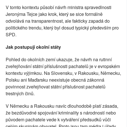
V tomto kontextu působí návrh ministra spravedlnosti
Jeronýma Tejce jako krok, který se sice formálně
odvolává na transparentnost, ale fakticky zapadá do
politického trendu, který byl dosud typický především pro
SPD.
Jak postupují okolní státy
Pohled do okolních zemí ukazuje, že návrh na rutinní
zveřejňování státní příslušnosti pachatelů je v evropském
kontextu výjimkou. Na Slovensku, v Rakousku, Německu,
Polsku ani Maďarsku neexistuje obecná zákonná
povinnost zveřejňovat státní příslušnost pachatelů
trestných činů.
V Německu a Rakousku navíc dlouhodobě platí zásada,
že bezdůvodné spojování kriminality s národností nebo
původem pachatele vede k vytváření předsudků vůči
celým skupinám obyvatel. Proto jsou tam média i úřady