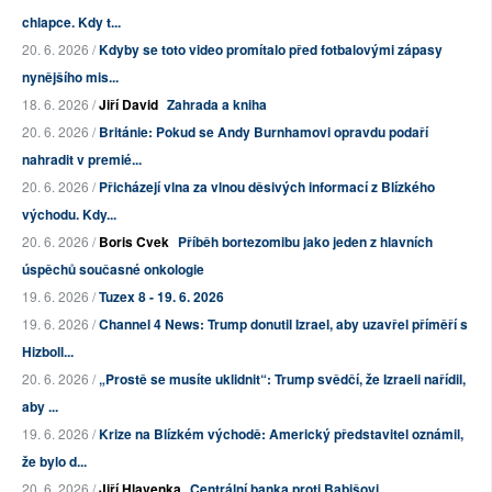
chlapce. Kdy t...
20. 6. 2026 /
Kdyby se toto video promítalo před fotbalovými zápasy
nynějšího mis...
18. 6. 2026 /
Jiří David
Zahrada a kniha
20. 6. 2026 /
Británie: Pokud se Andy Burnhamovi opravdu podaří
nahradit v premié...
20. 6. 2026 /
Přicházejí vlna za vlnou děsivých informací z Blízkého
východu. Kdy...
20. 6. 2026 /
Boris Cvek
Příběh bortezomibu jako jeden z hlavních
úspěchů současné onkologie
19. 6. 2026 /
Tuzex 8 - 19. 6. 2026
19. 6. 2026 /
Channel 4 News: Trump donutil Izrael, aby uzavřel příměří s
Hizboll...
20. 6. 2026 /
„Prostě se musíte uklidnit“: Trump svědčí, že Izraeli nařídil,
aby ...
19. 6. 2026 /
Krize na Blízkém východě: Americký představitel oznámil,
že bylo d...
20. 6. 2026 /
Jiří Hlavenka
Centrální banka proti Babišovi