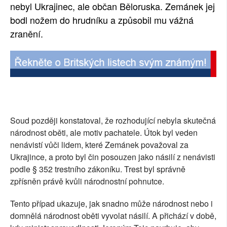
nebyl Ukrajinec, ale občan Běloruska. Zemánek jej
bodl nožem do hrudníku a způsobil mu vážná
zranění.
Soud později konstatoval, že rozhodující nebyla skutečná
národnost oběti, ale motiv pachatele. Útok byl veden
nenávistí vůči lidem, které Zemánek považoval za
Ukrajince, a proto byl čin posouzen jako násilí z nenávisti
podle § 352 trestního zákoníku. Trest byl správně
zpřísněn právě kvůli národnostní pohnutce.
Tento případ ukazuje, jak snadno může národnost nebo i
domnělá národnost oběti vyvolat násilí. A přichází v době,