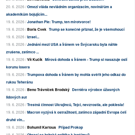
20. 6. 2026 /
Omezí vláda nevládním organizacím, novinářům a
akademikům bojujícím...
19. 6. 2026 /
Jonathan Pie: Trump, ten mírotvorce!
19. 6. 2026 /
Boris Cvek
Trump se konečně přiznal, že je všemohoucí
19. 6. 2026 /
Izrael...
19. 6. 2026 /
Jednání mezi USA a Íránem ve Švýcarsku byla náhle
zrušena, zatímco ...
19. 6. 2026 /
Vít Kučík
Mírová dohoda s Íránem - Trump si nasazuje oslí
korunu losera
19. 6. 2026 /
Trumpova dohoda s Íránem by mohla svěřit jeho odkaz do
rukou Teheránu
19. 6. 2026 /
Beno Trávníček Brodský
Derniéra výrobce úžasných
lidových aut
19. 6. 2026 /
Trestná činnost Ukrajinců, Tejci, nevzrostla, ale poklesla!
19. 6. 2026 /
Macron vyzývá k ostražitosti, zatímco západní Evropa čelí
druhé vln...
19. 6. 2026 /
Bohumil Kartous
Případ Prokop
19. 6. 2026 /
Obrací se britská politika k lepšímu?