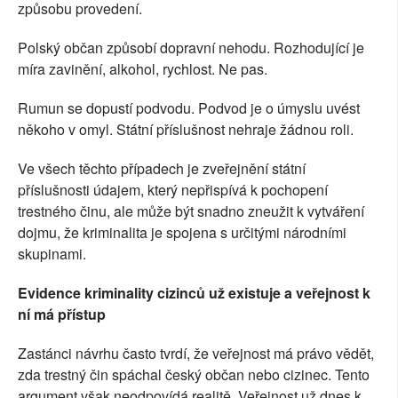
způsobu provedení.
Polský občan způsobí dopravní nehodu. Rozhodující je
míra zavinění, alkohol, rychlost. Ne pas.
Rumun se dopustí podvodu. Podvod je o úmyslu uvést
někoho v omyl. Státní příslušnost nehraje žádnou roli.
Ve všech těchto případech je zveřejnění státní
příslušnosti údajem, který nepřispívá k pochopení
trestného činu, ale může být snadno zneužit k vytváření
dojmu, že kriminalita je spojena s určitými národními
skupinami.
Evidence kriminality cizinců už existuje a veřejnost k
ní má přístup
Zastánci návrhu často tvrdí, že veřejnost má právo vědět,
zda trestný čin spáchal český občan nebo cizinec. Tento
argument však neodpovídá realitě. Veřejnost už dnes k