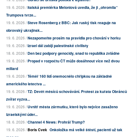
19. 6. 2026 /
Italská premiérka Meloniová uvedla, že ji „ohromila“
Trumpova tvrze...
19. 6. 2026 /
Steve Rosenberg z BBC: Jak ruský tisk reaguje na
obrovský ukrajinsk...
19. 6. 2026 /
Nezapomeňte prosím na pravidla pro chování v horku
19. 6. 2026 /
Izrael dál zabíjí palestinské civilisty
18. 6. 2026 /
Den bez podpory genocidy, snad to republika zvládne
19. 6. 2026 /
Propad v rozpočtu ČT může dosáhnout více než dvou
miliard
19. 6. 2026 /
Téměř 160 lidí onemocnělo chřipkou na základně
amerického letectva ...
19. 6. 2026 /
TZ: Devět měsíců schovávání. Protest za kuřata Obránců
zvířat vyzva...
19. 6. 2026 /
Uvnitř města zármutku, které bylo nejvíce zasaženo
izraelskými úder...
18. 6. 2026 /
Channel 4 News: Prohrál Trump?
19. 6. 2026 /
Boris Cvek
Onkoložka má velké štěstí, pacienti už tak