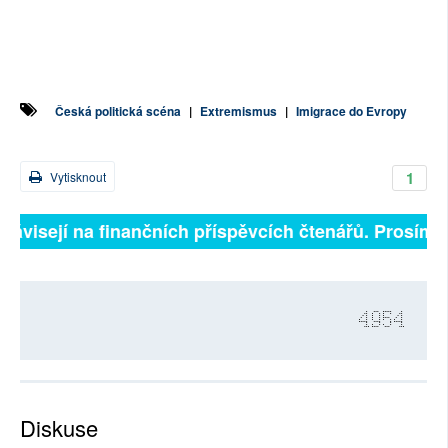
Česká politická scéna
|
Extremismus
|
Imigrace do Evropy
1
Vytisknout
závisejí na finančních příspěvcích čtenářů. Prosíme, p
4954
Diskuse