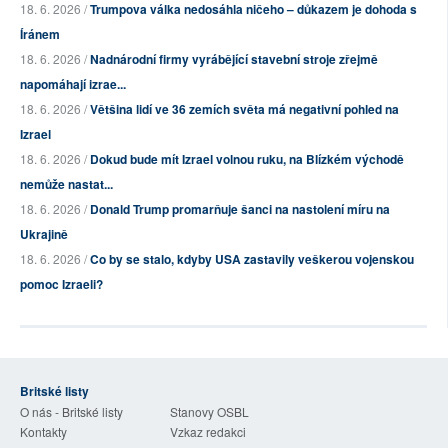
18. 6. 2026 /
Trumpova válka nedosáhla ničeho – důkazem je dohoda s
Íránem
18. 6. 2026 /
Nadnárodní firmy vyrábějící stavební stroje zřejmě
napomáhají izrae...
18. 6. 2026 /
Většina lidí ve 36 zemích světa má negativní pohled na
Izrael
18. 6. 2026 /
Dokud bude mít Izrael volnou ruku, na Blízkém východě
nemůže nastat...
18. 6. 2026 /
Donald Trump promarňuje šanci na nastolení míru na
Ukrajině
18. 6. 2026 /
Co by se stalo, kdyby USA zastavily veškerou vojenskou
pomoc Izraeli?
Britské listy
O nás - Britské listy
Stanovy OSBL
Kontakty
Vzkaz redakci