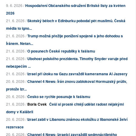
9. 6. 2026 /
Hospodaření Občanského sdružení Britské listy za květen
2026
21. 6. 2026 /
Skotský běloch v Edinburku pobodal pět muslimů. Česká
média to igno...
21. 6. 2026 /
Trump možná přežije ponížení spojené s jeho dohodou s
Íránem. Netan...
21. 6. 2026 /
O posunech České republiky k fašismu
21. 6. 2026 /
Ubohost polského prezidenta. Timothy Snyder varuje před
nebezpečím ...
21. 6. 2026 /
Izrael při útoku na Gazu zavraždil kameramana Al Jazeery
20. 6. 2026 /
Channel 4 News: Írán znovu zablokoval Hormuzský průliv,
protože Izr...
20. 6. 2026 /
Česko se rychle posunuje k fašismu
21. 6. 2026 /
Boris Cvek
Češi si prostě chtějí udělat radost nějakými
domy v Kalábrii
20. 6. 2026 /
Izrael zabil v Libanonu známou ekoložku z libanonské želví
rezervace
20. 6. 2026 /
Channel 4 News: Izraelci zavraždili sedmnáctiletého