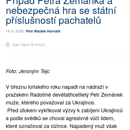
nebezpečná hra se státní
SOCIÁLNÍ SÍTĚ
příslušností pachatelů
RUBRIKY
18. 6. 2026 /
Petr Waniek Horváth
PLNÁ VERZE STRÁNEK
čas čtení 8 minut
Foto: Jeroným Tejc
V březnu loňského roku napadl na nádraží v
pražském Radotíně devětatřicetiletý Petr Zemánek
muže, kterého považoval za Ukrajince.
Před útokem vykřikoval výzvy k zabíjení Ukrajinců
a podle svědků se choval agresivně vůči lidem,
které označoval za cizince. Napadený muž však