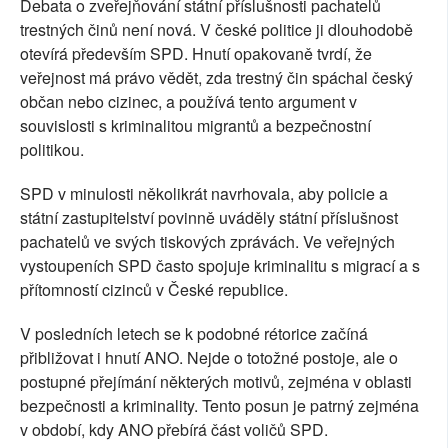
Debata o zveřejňování státní příslušnosti pachatelů
trestných činů není nová. V české politice ji dlouhodobě
otevírá především SPD. Hnutí opakovaně tvrdí, že
veřejnost má právo vědět, zda trestný čin spáchal český
občan nebo cizinec, a používá tento argument v
souvislosti s kriminalitou migrantů a bezpečnostní
politikou.
SPD v minulosti několikrát navrhovala, aby policie a
státní zastupitelství povinně uváděly státní příslušnost
pachatelů ve svých tiskových zprávách. Ve veřejných
vystoupeních SPD často spojuje kriminalitu s migrací a s
přítomností cizinců v České republice.
V posledních letech se k podobné rétorice začíná
přibližovat i hnutí ANO. Nejde o totožné postoje, ale o
postupné přejímání některých motivů, zejména v oblasti
bezpečnosti a kriminality. Tento posun je patrný zejména
v období, kdy ANO přebírá část voličů SPD.