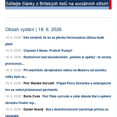
Obsah vydání | 18. 6. 2026
18. 6. 2026 /
Írán oznámil, že se za plavbu Hormuzskou úžinou bude
platit
18. 6. 2026 /
Channel 4 News: Prohrál Trump?
18. 6. 2026 /
Rozhořčení nad skandováním „pošlete je zpátky“ ze strany
pravicovýc...
18. 6. 2026 /
Při největším ukrajinském náletu na Moskvu od začátku
války byla za...
18. 6. 2026 /
Petr Waniek Horváth
Případ Petra Zemánka a nebezpečná
hra se státní příslušností pachatelů
18. 6. 2026 /
Boris Cvek
Petr Fiala vytrvale a stále dokola lhal o splnění
závazku České rep...
18. 6. 2026 /
Daniel Veselý
Boj s dezinformacemi zaměňuje příčinu za
následek