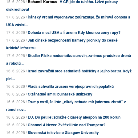
15. 6. 2026 /
Bohumil Kartous
V ČR jde do tuhého. Lživé pokusy
diskreditovat
17. 6. 2026 /
Íránský vrchní vyjednavač zdůrazňuje, že mírová dohoda s
USA závisí...
17. 6. 2026 /
Dohoda mezi USA a Íránem: Kdy klesnou ceny ropy?
17. 6. 2026 /
Jak čínské bezpečnostní kamery pronikly do české
kritické infrastru...
17. 6. 2026 /
Studie: Rizika nedostatku surovin, zatímco produkce dronů
a robotů ...
16. 6. 2026 /
Izrael zavraždil otce sedmileté holčičky a jejího bratra, když
plni...
16. 6. 2026 /
Vláda schválila zrušení veřejnoprávních poplatků
16. 6. 2026 /
O záhadné smrti bulharské uklízečky
16. 6. 2026 /
Trump tvrdí, že Írán „nikdy nebude mít jadernou zbraň“ v
rámci nov...
16. 6. 2026 /
EU: Do pěti let zdražte cigarety alespoň na 200 korun
15. 6. 2026 /
Channel 4 News: Zvítězil Írán nad Trumpem?
16. 6. 2026 /
Slovenská televize o Glasgow University