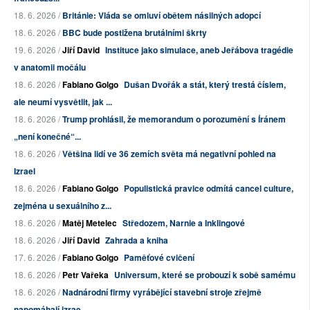
18. 6. 2026 /
Británie: Vláda se omluví obětem násilných adopcí
18. 6. 2026 /
BBC bude postižena brutálními škrty
19. 6. 2026 /
Jiří David
Instituce jako simulace, aneb Jeřábova tragédie
v anatomii močálu
18. 6. 2026 /
Fabiano Golgo
Dušan Dvořák a stát, který trestá číslem,
ale neumí vysvětlit, jak ...
18. 6. 2026 /
Trump prohlásil, že memorandum o porozumění s Íránem
„není konečné“...
18. 6. 2026 /
Většina lidí ve 36 zemích světa má negativní pohled na
Izrael
18. 6. 2026 /
Fabiano Golgo
Populistická pravice odmítá cancel culture,
zejména u sexuálního z...
18. 6. 2026 /
Matěj Metelec
Středozem, Narnie a Inklingové
18. 6. 2026 /
Jiří David
Zahrada a kniha
17. 6. 2026 /
Fabiano Golgo
Paměťové cvičení
18. 6. 2026 /
Petr Vařeka
Universum, které se probouzí k sobě samému
18. 6. 2026 /
Nadnárodní firmy vyrábějící stavební stroje zřejmě
napomáhají izrae...