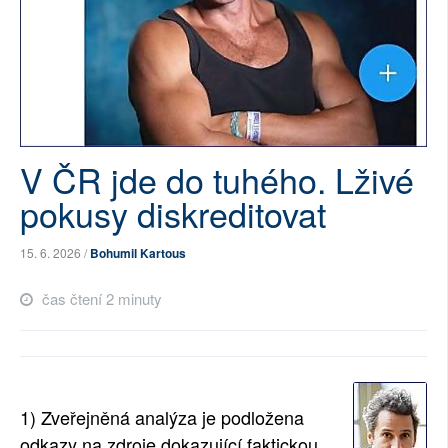
V ČR jde do tuhého. Lživé
pokusy diskreditovat
15. 6. 2026 /
Bohumil Kartous
čas čtení 2 minuty
1) Zveřejněná analýza je podložena
odkazy na zdroje dokazující faktickou