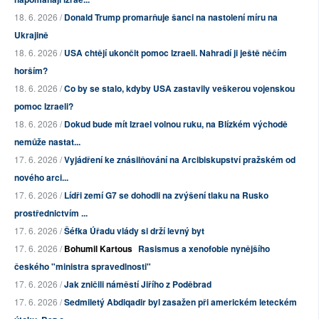
18. 6. 2026 /
Donald Trump promarňuje šanci na nastolení míru na
Ukrajině
18. 6. 2026 /
USA chtějí ukončit pomoc Izraeli. Nahradí ji ještě něčím
horším?
18. 6. 2026 /
Co by se stalo, kdyby USA zastavily veškerou vojenskou
pomoc Izraeli?
18. 6. 2026 /
Dokud bude mít Izrael volnou ruku, na Blízkém východě
nemůže nastat...
17. 6. 2026 /
Vyjádření ke znásilňování na Arcibiskupství pražském od
nového arci...
17. 6. 2026 /
Lídři zemí G7 se dohodli na zvýšení tlaku na Rusko
prostřednictvím ...
17. 6. 2026 /
Šéfka Úřadu vlády si drží levný byt
17. 6. 2026 /
Bohumil Kartous
Rasismus a xenofobie nynějšího
českého "ministra spravedlnosti"
17. 6. 2026 /
Jak zničili náměstí Jiřího z Poděbrad
17. 6. 2026 /
Sedmiletý Abdiqadir byl zasažen při americkém leteckém