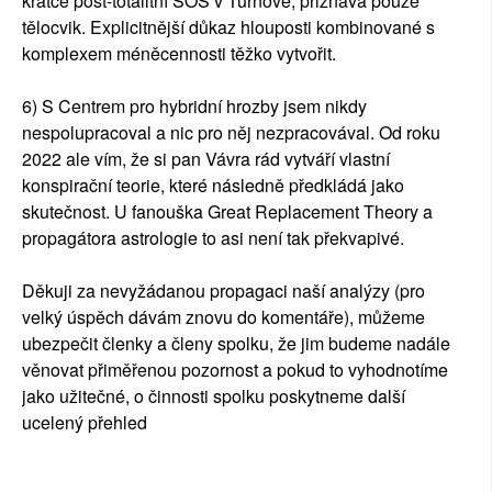
krátce post-totalitní SOŠ v Turnově, přiznává pouze
tělocvik. Explicitnější důkaz hlouposti kombinované s
komplexem méněcennosti těžko vytvořit.
6) S Centrem pro hybridní hrozby jsem nikdy
nespolupracoval a nic pro něj nezpracovával. Od roku
2022 ale vím, že si pan Vávra rád vytváří vlastní
konspirační teorie, které následně předkládá jako
skutečnost. U fanouška Great Replacement Theory a
propagátora astrologie to asi není tak překvapivé.
Děkuji za nevyžádanou propagaci naší analýzy (pro
velký úspěch dávám znovu do komentáře), můžeme
ubezpečit členky a členy spolku, že jim budeme nadále
věnovat přiměřenou pozornost a pokud to vyhodnotíme
jako užitečné, o činnosti spolku poskytneme další
ucelený přehled