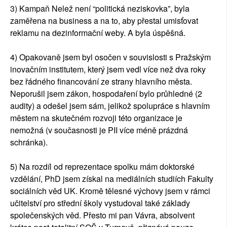
3) Kampaň Nelež není “politická neziskovka”, byla
zaměřena na business a na to, aby přestal umisťovat
reklamu na dezinformační weby. A byla úspěšná.
4) Opakovaně jsem byl osočen v souvislosti s Pražským
inovačním institutem, který jsem vedl více než dva roky
bez řádného financování ze strany hlavního města.
Neporušil jsem zákon, hospodaření bylo průhledné (2
audity) a odešel jsem sám, jelikož spolupráce s hlavním
městem na skutečném rozvoji této organizace je
nemožná (v současnosti je PII více méně prázdná
schránka).
5) Na rozdíl od reprezentace spolku mám doktorské
vzdělání, PhD jsem získal na mediálních studiích Fakulty
sociálních věd UK. Kromě tělesné výchovy jsem v rámci
učitelství pro střední školy vystudoval také základy
společenských věd. Přesto mi pan Vávra, absolvent