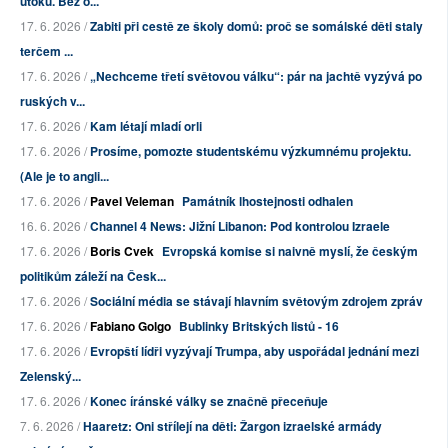
útoku. Bez o...
17. 6. 2026 /
Zabiti při cestě ze školy domů: proč se somálské děti staly
terčem ...
17. 6. 2026 /
„Nechceme třetí světovou válku“: pár na jachtě vyzývá po
ruských v...
17. 6. 2026 /
Kam létají mladí orli
17. 6. 2026 /
Prosíme, pomozte studentskému výzkumnému projektu.
(Ale je to angli...
17. 6. 2026 /
Pavel Veleman
Památník lhostejnosti odhalen
16. 6. 2026 /
Channel 4 News: Jižní Libanon: Pod kontrolou Izraele
17. 6. 2026 /
Boris Cvek
Evropská komise si naivně myslí, že českým
politikům záleží na Česk...
17. 6. 2026 /
Sociální média se stávají hlavním světovým zdrojem zpráv
17. 6. 2026 /
Fabiano Golgo
Bublinky Britských listů - 16
17. 6. 2026 /
Evropští lídři vyzývají Trumpa, aby uspořádal jednání mezi
Zelenský...
17. 6. 2026 /
Konec íránské války se značně přeceňuje
7. 6. 2026 /
Haaretz: Oni střílejí na děti: Žargon izraelské armády