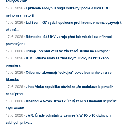
zakrývá vraž...
17. 6. 2026 /
Epidemie eboly v Kongu může být podle Africa CDC
nejhorší v historii
17. 6. 2026 /
Lídři zemí G7 vydali společné prohlášení, v němž vyzývají k
okamž...
17. 6. 2026 /
Německo: Šéf BfV varuje před islamistickou infiltrací
politických i...
17. 6. 2026 /
Trump "přestal věřit ve vítězství Ruska na Ukrajině"
17. 6. 2026 /
BBC: Rusko stálo za žhářskými útoky na britského
premiéra
17. 6. 2026 /
Odborníci zkoumají "šokující" objev komářího viru ve
Skotsku
17. 6. 2026 /
Jihoafrická republika obviněna, že nedokázala potlačit
násilí proti...
16. 6. 2026 /
Channel 4 News: Izrael v úterý zabil v Libanonu nejméně
čtyři osoby
17. 6. 2026 /
JAR: Úřady odmítají tvrzení šéfa WHO o 10 cizincích
zabitých při xe...