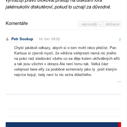
jakémukoliv diskutérovi, pokud to uznají za důvodné.
Komentáře
nejnovější
oblíbené
Petr Soukup
16. čvn. 09:02
2
Chybí jakékoli odkazy, abych si o tom mohl něco přečíst. Pan
Kartous si zjevně myslí, že většina veřejnosti nemá nic jiného
na práci než sledování všeho co se děje kolem ukřivděných elfů
a tak jsou všichni v obraze.Ale není tomu tak. Velká část
veřejnost bere elfy za podobné extremisty jako ty proti kterým
nejvíce bojují, tedy není to nic extra důležitého.