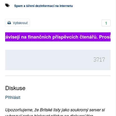
Spam a šíření dezinformací na internetu
1
Vytisknout
 závisejí na finančních příspěvcích čtenářů. Prosíme,
3717
Diskuse
Přihlásit
Upozorňujeme, že Britské listy jako soukromý server si
vyhrazují právo blokovat přístup na diskusní fóra