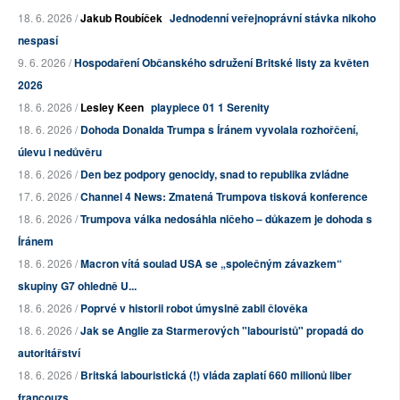
18. 6. 2026 /
Jakub Roubíček
Jednodenní veřejnoprávní stávka nikoho
nespasí
9. 6. 2026 /
Hospodaření Občanského sdružení Britské listy za květen
2026
18. 6. 2026 /
Lesley Keen
playpiece 01 1 Serenity
18. 6. 2026 /
Dohoda Donalda Trumpa s Íránem vyvolala rozhořčení,
úlevu i nedůvěru
18. 6. 2026 /
Den bez podpory genocidy, snad to republika zvládne
17. 6. 2026 /
Channel 4 News: Zmatená Trumpova tisková konference
18. 6. 2026 /
Trumpova válka nedosáhla ničeho – důkazem je dohoda s
Íránem
18. 6. 2026 /
Macron vítá soulad USA se „společným závazkem“
skupiny G7 ohledně U...
18. 6. 2026 /
Poprvé v historii robot úmyslně zabil člověka
18. 6. 2026 /
Jak se Anglie za Starmerových "labouristů" propadá do
autoritářství
18. 6. 2026 /
Britská labouristická (!) vláda zaplatí 660 milionů liber
francouzs...