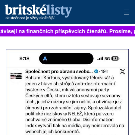
ávisejí na finančních příspěvcích čtenářů. Prosíme, př
PŘIHLÁSIT
AKTUÁLNÍ VYDÁNÍ
ARCHIV
ROZHOVORY
TÉMATA
NEJČTENĚJŠÍ ZA 7 DNÍ
AUTOŘI
PŘÍSPĚVKY NA PROVOZ