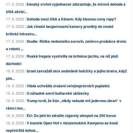
17. 6. 2026 /
Íránský vrchní vyjednavač zdůrazňuje, že mírová dohoda s
USA závisí...
17. 6. 2026 /
Dohoda mezi USA a Íránem: Kdy klesnou ceny ropy?
17. 6. 2026 /
Jak čínské bezpečnostní kamery pronikly do české
kritické infrastru...
17. 6. 2026 /
Studie: Rizika nedostatku surovin, zatímco produkce dronů
a robotů ...
17. 6. 2026 /
Ruská fregata vystřelila na britskou jachtu, na níž pluli
důchodci
16. 6. 2026 /
Izrael zavraždil otce sedmileté holčičky a jejího bratra, když
plni...
16. 6. 2026 /
Vláda schválila zrušení veřejnoprávních poplatků
16. 6. 2026 /
O záhadné smrti bulharské uklízečky
16. 6. 2026 /
Trump tvrdí, že Írán „nikdy nebude mít jadernou zbraň“ v
rámci nov...
16. 6. 2026 /
EU: Do pěti let zdražte cigarety alespoň na 200 korun
16. 6. 2026 /
V kostele Open Hof v nizozemském Kampenu se koná
nepřetržitá bohos...