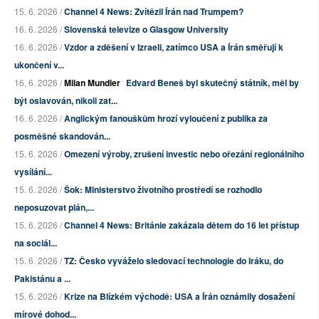
15. 6. 2026 /
Channel 4 News: Zvítězil Írán nad Trumpem?
16. 6. 2026 /
Slovenská televize o Glasgow University
16. 6. 2026 /
Vzdor a zděšení v Izraeli, zatímco USA a Írán směřují k
ukončení v...
16. 6. 2026 /
Milan Mundier
Edvard Beneš byl skutečný státník, měl by
být oslavován, nikoli zat...
16. 6. 2026 /
Anglickým fanouškům hrozí vyloučení z publika za
posměšné skandován...
15. 6. 2026 /
Omezení výroby, zrušení investic nebo ořezání regionálního
vysílání...
15. 6. 2026 /
Šok: Ministerstvo životního prostředí se rozhodlo
neposuzovat plán,...
15. 6. 2026 /
Channel 4 News: Británie zakázala dětem do 16 let přístup
na sociál...
15. 6. 2026 /
TZ: Česko vyváželo sledovací technologie do Iráku, do
Pakistánu a ...
15. 6. 2026 /
Krize na Blízkém východě: USA a Írán oznámily dosažení
mírové dohod...