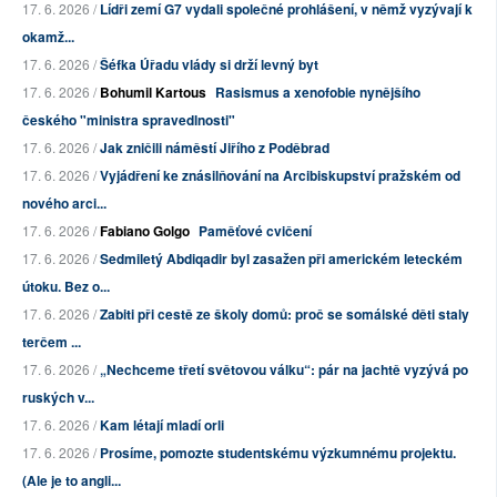
17. 6. 2026 /
Lídři zemí G7 vydali společné prohlášení, v němž vyzývají k
okamž...
17. 6. 2026 /
Šéfka Úřadu vlády si drží levný byt
17. 6. 2026 /
Bohumil Kartous
Rasismus a xenofobie nynějšího
českého "ministra spravedlnosti"
17. 6. 2026 /
Jak zničili náměstí Jiřího z Poděbrad
17. 6. 2026 /
Vyjádření ke znásilňování na Arcibiskupství pražském od
nového arci...
17. 6. 2026 /
Fabiano Golgo
Paměťové cvičení
17. 6. 2026 /
Sedmiletý Abdiqadir byl zasažen při americkém leteckém
útoku. Bez o...
17. 6. 2026 /
Zabiti při cestě ze školy domů: proč se somálské děti staly
terčem ...
17. 6. 2026 /
„Nechceme třetí světovou válku“: pár na jachtě vyzývá po
ruských v...
17. 6. 2026 /
Kam létají mladí orli
17. 6. 2026 /
Prosíme, pomozte studentskému výzkumnému projektu.
(Ale je to angli...