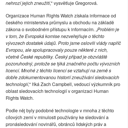
nehrozí jejich zneužití
," vysvětluje Gregorová.
Organizace Human Rights Watch získala informace od
českého ministerstva průmyslu a obchodu na základě
zákona o svobodném přístupu k informacím. „
Problém je
v tom, že Evropská komise nezveřejňuje o těchto
vývozech dostatek údajů. Proto jsme oslovili vlády napříč
Evropou, ale spolupracovaly pouze některé z nich,
včetně České republiky. Český případ je obzvláště
pozoruhodný, protože se týká značného počtu vývozních
licencí. Mnohé z těchto licencí se vztahují na země s
dobře zdokumentovanou historií zneužívání sledovacích
technologií
," říká Zach Campbell, vedoucí výzkumník pro
oblast sledovacích technologií v organizaci Human
Rights Watch.
Podle něj byly podobné technologie v mnoha z těchto
cílových zemí v minulosti používány ke sledování a
pronásledování novinářů, obránců lidských práv a