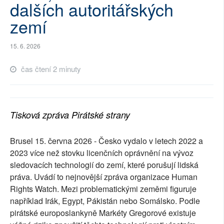
dalších autoritářských
SOCIÁLNÍ SÍTĚ
zemí
RUBRIKY
15. 6. 2026
PLNÁ VERZE STRÁNEK
čas čtení 2 minuty
Tisková zpráva Pirátské strany
Brusel 15. června 2026 - Česko vydalo v letech 2022 a
2023 více než stovku licenčních oprávnění na vývoz
sledovacích technologií do zemí, které porušují lidská
práva. Uvádí to nejnovější zpráva organizace Human
Rights Watch. Mezi problematickými zeměmi figuruje
například Irák, Egypt, Pákistán nebo Somálsko. Podle
pirátské europoslankyně Markéty Gregorové existuje