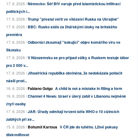
17. 6. 2026 /
Německo: Šéf BfV varuje před islamistickou infiltrací
politických i...
17. 6. 2026 /
Trump "přestal věřit ve vítězství Ruska na Ukrajině"
17. 6. 2026 /
BBC: Rusko stálo za žhářskými útoky na britského
premiéra
17. 6. 2026 /
Odborníci zkoumají "šokující" objev komářího viru ve
Skotsku
17. 6. 2026 /
V Nizozemsku se pro případ války s Ruskem testuje tábor
pro 2 000 v...
17. 6. 2026 /
Jihoafrická republika obviněna, že nedokázala potlačit
násilí proti...
16. 6. 2026 /
Fabiano Golgo
A child is not a mistake in filling a form
16. 6. 2026 /
Channel 4 News: Izrael v úterý zabil v Libanonu nejméně
čtyři osoby
17. 6. 2026 /
JAR: Úřady odmítají tvrzení šéfa WHO o 10 cizincích
zabitých při xe...
15. 6. 2026 /
Bohumil Kartous
V ČR jde do tuhého. Lživé pokusy
diskreditovat