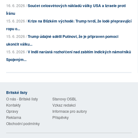
16. 6. 2026 /
Součet celosvětových nákladů války USA a Izraele proti
Íránu
15. 6. 2026 /
Krize na Blízkém východě: Trump tvrdí, že lodě přepravující
ropu o...
15. 6. 2026 /
Trump údajně sdělil Putinovi, že je připraven pomoci
ukončit válku...
15. 6. 2026 /
V Indii narůstá rozhořčení nad zabitím indických námořníků
Spojeným...
Britské listy
O nás - Britské listy
Stanovy OSBL
Kontakty
Vzkaz redakci
Opravy
Informace pro autory
Reklama
Příspěvky
Obchodní podmínky