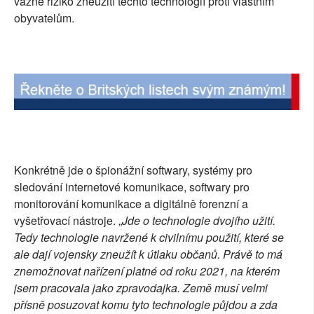
vážné riziko zneužití těchto technologií proti vlastním
obyvatelům.
Konkrétně jde o špionážní softwary, systémy pro
sledování internetové komunikace, softwary pro
monitorování komunikace a digitálně forenzní a
vyšetřovací nástroje. „
Jde o technologie dvojího užití.
Tedy technologie navržené k civilnímu použití, které se
ale dají vojensky zneužít k útlaku občanů. Právě to má
znemožnovat nařízení platné od roku 2021, na kterém
jsem pracovala jako zpravodajka. Země musí velmi
přísně posuzovat komu tyto technologie půjdou a zda