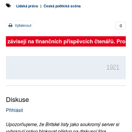
Lidská práva
|
Česká politická scéna
0
Vytisknout
ně závisejí na finančních příspěvcích čtenářů. Prosím
1921
Diskuse
Přihlásit
Upozorňujeme, že Britské listy jako soukromý server si
vyhrazují právo blokovat přístup na diskusní fóra