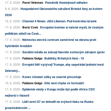
17. 6. 2026 /
Pavel Veleman
Památník lhostejnosti odhalen
9. 6. 2026 /
Hospodaření Občanského sdružení Britské listy za květen
2026
16. 6. 2026 /
Channel 4 News: Jižní Libanon: Pod kontrolou Izraele
17. 6. 2026 /
Boris Cvek
Evropská komise si naivně myslí, že českým
politikům záleží na Česk...
17. 6. 2026 /
Německo otevírá centrum zaměřené na obranu proti
hybridním hrozbám
17. 6. 2026 /
Sociální média se stávají hlavním světovým zdrojem zpráv
17. 6. 2026 /
Fabiano Golgo
Bublinky Britských listů - 16
17. 6. 2026 /
Evropští lídři vyzývají Trumpa, aby uspořádal jednání mezi
Zelenský...
17. 6. 2026 /
Konec íránské války se značně přeceňuje
16. 6. 2026 /
Fabiano Golgo
Dítě není chyba ve formuláři
17. 6. 2026 /
Epidemie eboly v Kongu může být podle Africa CDC
nejhorší v historii
17. 6. 2026 /
Lídři zemí G7 se dohodli na zvýšení tlaku na Rusko
prostřednictvím ...