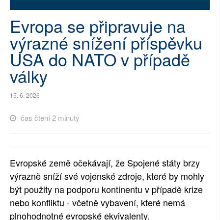
SOCIÁLNÍ SÍTĚ
Evropa se připravuje na
RUBRIKY
výrazné snížení příspěvku
USA do NATO v případě
PLNÁ VERZE STRÁNEK
války
15. 6. 2026
čas čtení 2 minuty
Evropské země očekávají, že Spojené státy brzy
výrazně sníží své vojenské zdroje, které by mohly
být použity na podporu kontinentu v případě krize
nebo konfliktu - včetně vybavení, které nemá
plnohodnotné evropské ekvivalenty.