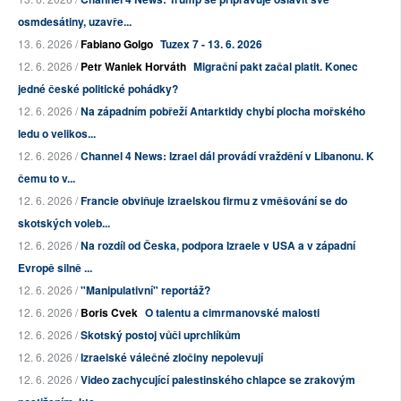
osmdesátiny, uzavře...
13. 6. 2026 /
Fabiano Golgo
Tuzex 7 - 13. 6. 2026
12. 6. 2026 /
Petr Waniek Horváth
Migrační pakt začal platit. Konec
jedné české politické pohádky?
12. 6. 2026 /
Na západním pobřeží Antarktidy chybí plocha mořského
ledu o velikos...
12. 6. 2026 /
Channel 4 News: Izrael dál provádí vraždění v Libanonu. K
čemu to v...
12. 6. 2026 /
Francie obviňuje izraelskou firmu z vměšování se do
skotských voleb...
12. 6. 2026 /
Na rozdíl od Česka, podpora Izraele v USA a v západní
Evropě silně ...
12. 6. 2026 /
"Manipulativní" reportáž?
12. 6. 2026 /
Boris Cvek
O talentu a cimrmanovské malosti
12. 6. 2026 /
Skotský postoj vůči uprchlíkům
12. 6. 2026 /
Izraelské válečné zločiny nepolevují
12. 6. 2026 /
Video zachycující palestinského chlapce se zrakovým