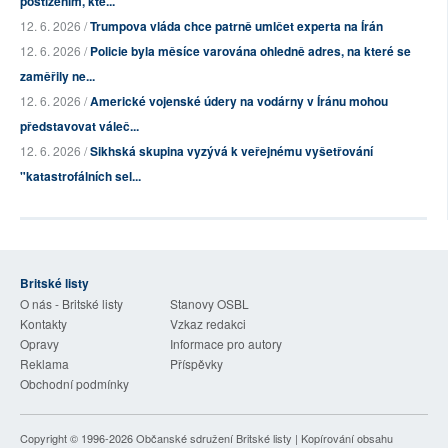
postižením, kte...
12. 6. 2026 /
Trumpova vláda chce patrně umlčet experta na Írán
12. 6. 2026 /
Policie byla měsíce varována ohledně adres, na které se
zaměřily ne...
12. 6. 2026 /
Americké vojenské údery na vodárny v Íránu mohou
představovat váleč...
12. 6. 2026 /
Sikhská skupina vyzývá k veřejnému vyšetřování
"katastrofálních sel...
Britské listy
O nás - Britské listy
Stanovy OSBL
Kontakty
Vzkaz redakci
Opravy
Informace pro autory
Reklama
Příspěvky
Obchodní podmínky
Copyright © 1996-2026
Občanské sdružení Britské listy
| Kopírování obsahu