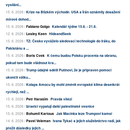
vysílání...
15. 6. 2026 /
Krize na Blízkém východě: USA a Írán oznámily dosažení
mírové dohod...
15. 6. 2026 /
Fabiano Golgo
Kalendář týdne 15.6. - 21.6.
12. 6. 2026 /
Lesley Keen
HideandSeek
15. 6. 2026 /
TZ: Česko vyváželo sledovací technologie do Iráku, do
Pakistánu a ...
15. 6. 2026 /
Boris Cvek
K čemu budou Polsku procenta na obranu,
pokud tam bude vládnout kra...
15. 6. 2026 /
Trump údajně sdělil Putinovi, že je připraven pomoci
ukončit válku...
15. 6. 2026 /
Kolaps Amocu by mohl změnit evropské klima desetkrát
rychleji, než ...
15. 6. 2026 /
Petr Haraším
Pravda vítězí
15. 6. 2026 /
Izraelci vypalují další palestinské vesnice
15. 6. 2026 /
Bohumil Kartous
Jak Macinka leze Trumpovi kamsi
14. 6. 2026 /
Pavel Veleman
Ivana Tykač a jejich služebnictvo radí, jak
přežít důsledky jejich ...