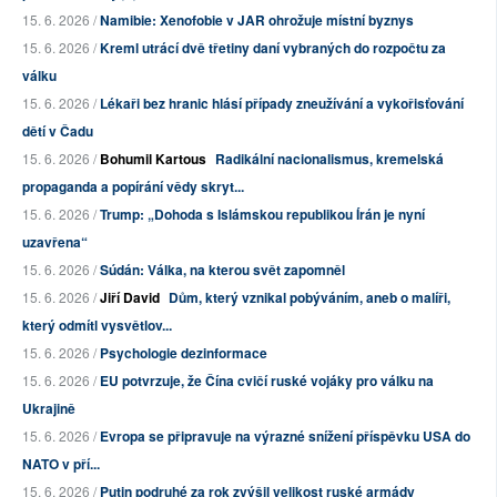
15. 6. 2026 /
Namibie: Xenofobie v JAR ohrožuje místní byznys
15. 6. 2026 /
Kreml utrácí dvě třetiny daní vybraných do rozpočtu za
válku
15. 6. 2026 /
Lékaři bez hranic hlásí případy zneužívání a vykořisťování
dětí v Čadu
15. 6. 2026 /
Bohumil Kartous
Radikální nacionalismus, kremelská
propaganda a popírání vědy skryt...
15. 6. 2026 /
Trump: „Dohoda s Islámskou republikou Írán je nyní
uzavřena“
15. 6. 2026 /
Súdán: Válka, na kterou svět zapomněl
15. 6. 2026 /
Jiří David
Dům, který vznikal pobýváním, aneb o malíři,
který odmítl vysvětlov...
15. 6. 2026 /
Psychologie dezinformace
15. 6. 2026 /
EU potvrzuje, že Čína cvičí ruské vojáky pro válku na
Ukrajině
15. 6. 2026 /
Evropa se připravuje na výrazné snížení příspěvku USA do
NATO v pří...
15. 6. 2026 /
Putin podruhé za rok zvýšil velikost ruské armády