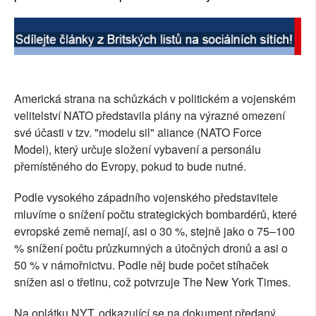
Americká strana na schůzkách v politickém a vojenském
velitelství NATO představila plány na výrazné omezení
své účasti v tzv. "modelu sil" aliance (NATO Force
Model), který určuje složení vybavení a personálu
přemístěného do Evropy, pokud to bude nutné.
Podle vysokého západního vojenského představitele
mluvíme o snížení počtu strategických bombardérů, které
evropské země nemají, asi o 30 %, stejně jako o 75–100
% snížení počtu průzkumných a útočných dronů a asi o
50 % v námořnictvu. Podle něj bude počet stíhaček
snížen asi o třetinu, což potvrzuje The New York Times.
Na oplátku NYT, odkazující se na dokument předaný