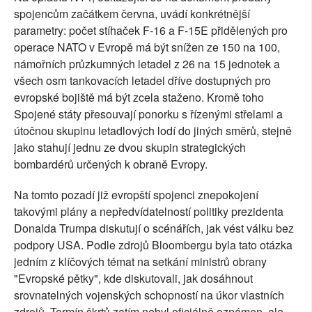
spojencům začátkem června, uvádí konkrétnější
parametry: počet stíhaček F-16 a F-15E přidělených pro
operace NATO v Evropě má být snížen ze 150 na 100,
námořních průzkumných letadel z 26 na 15 jednotek a
všech osm tankovacích letadel dříve dostupných pro
evropské bojiště má být zcela staženo. Kromě toho
Spojené státy přesouvají ponorku s řízenými střelami a
útočnou skupinu letadlových lodí do jiných směrů, stejně
jako stahují jednu ze dvou skupin strategických
bombardérů určených k obraně Evropy.
Na tomto pozadí již evropští spojenci znepokojení
takovými plány a nepředvídatelností politiky prezidenta
Donalda Trumpa diskutují o scénářích, jak vést válku bez
podpory USA. Podle zdrojů Bloombergu byla tato otázka
jedním z klíčových témat na setkání ministrů obrany
"Evropské pětky", kde diskutovali, jak dosáhnout
srovnatelných vojenských schopností na úkor vlastních
zdrojů. Termín škrtů zatím nebyl oficiálně oznámen, ale