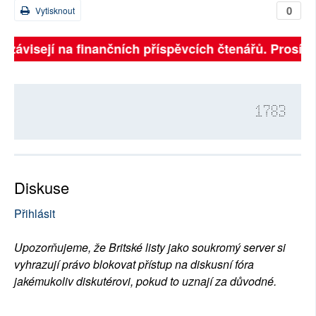
0
Vytisknout
ě závisejí na finančních příspěvcích čtenářů. Prosíme,
1783
Diskuse
Přihlásit
Upozorňujeme, že Britské listy jako soukromý server si
vyhrazují právo blokovat přístup na diskusní fóra
jakémukoliv diskutérovi, pokud to uznají za důvodné.