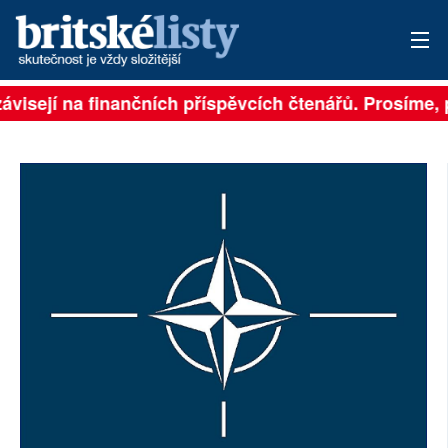
ávisejí na finančních příspěvcích čtenářů. Prosíme, p
PŘIHLÁSIT
AKTUÁLNÍ VYDÁNÍ
ARCHIV
ROZHOVORY
TÉMATA
NEJČTENĚJŠÍ ZA 7 DNÍ
AUTOŘI
PŘÍSPĚVKY NA PROVOZ