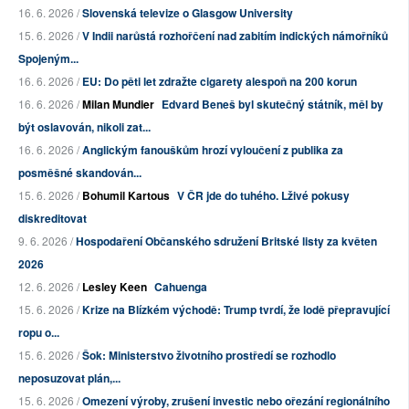
16. 6. 2026 /
Slovenská televize o Glasgow University
15. 6. 2026 /
V Indii narůstá rozhořčení nad zabitím indických námořníků
Spojeným...
16. 6. 2026 /
EU: Do pěti let zdražte cigarety alespoň na 200 korun
16. 6. 2026 /
Milan Mundier
Edvard Beneš byl skutečný státník, měl by
být oslavován, nikoli zat...
16. 6. 2026 /
Anglickým fanouškům hrozí vyloučení z publika za
posměšné skandován...
15. 6. 2026 /
Bohumil Kartous
V ČR jde do tuhého. Lživé pokusy
diskreditovat
9. 6. 2026 /
Hospodaření Občanského sdružení Britské listy za květen
2026
12. 6. 2026 /
Lesley Keen
Cahuenga
15. 6. 2026 /
Krize na Blízkém východě: Trump tvrdí, že lodě přepravující
ropu o...
15. 6. 2026 /
Šok: Ministerstvo životního prostředí se rozhodlo
neposuzovat plán,...
15. 6. 2026 /
Omezení výroby, zrušení investic nebo ořezání regionálního