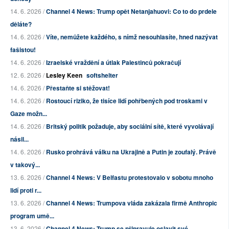
14. 6. 2026 /
Channel 4 News: Trump opět Netanjahuovi: Co to do prdele
děláte?
14. 6. 2026 /
Víte, nemůžete každého, s nímž nesouhlasíte, hned nazývat
fašistou!
14. 6. 2026 /
Izraelské vraždění a útlak Palestinců pokračují
12. 6. 2026 /
Lesley Keen
softshelter
14. 6. 2026 /
Přestaňte si stěžovat!
14. 6. 2026 /
Rostoucí riziko, že tisíce lidí pohřbených pod troskami v
Gaze možn...
14. 6. 2026 /
Britský politik požaduje, aby sociální sítě, které vyvolávají
násil...
14. 6. 2026 /
Rusko prohrává válku na Ukrajině a Putin je zoufalý. Právě
v takový...
13. 6. 2026 /
Channel 4 News: V Belfastu protestovalo v sobotu mnoho
lidí proti r...
13. 6. 2026 /
Channel 4 News: Trumpova vláda zakázala firmě Anthropic
program umě...
13. 6. 2026 /
Channel 4 News: Trump se připravuje oslavit své