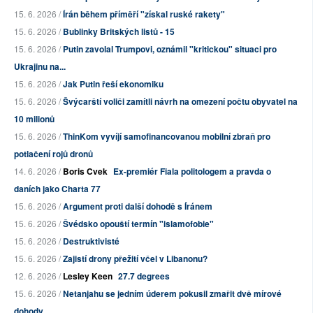
15. 6. 2026 /
Írán během příměří "získal ruské rakety"
15. 6. 2026 /
Bublinky Britských listů - 15
15. 6. 2026 /
Putin zavolal Trumpovi, oznámil "kritickou" situaci pro
Ukrajinu na...
15. 6. 2026 /
Jak Putin řeší ekonomiku
15. 6. 2026 /
Švýcarští voliči zamítli návrh na omezení počtu obyvatel na
10 milionů
15. 6. 2026 /
ThinKom vyvíjí samofinancovanou mobilní zbraň pro
potlačení rojů dronů
14. 6. 2026 /
Boris Cvek
Ex-premiér Fiala politologem a pravda o
daních jako Charta 77
15. 6. 2026 /
Argument proti další dohodě s Íránem
15. 6. 2026 /
Švédsko opouští termín "islamofobie"
15. 6. 2026 /
Destruktivisté
15. 6. 2026 /
Zajistí drony přežití včel v Libanonu?
12. 6. 2026 /
Lesley Keen
27.7 degrees
15. 6. 2026 /
Netanjahu se jedním úderem pokusil zmařit dvě mírové
dohody