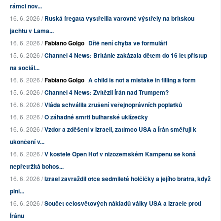
rámci nov...
16. 6. 2026 /
Ruská fregata vystřelila varovné výstřely na britskou
jachtu v Lama...
16. 6. 2026 /
Fabiano Golgo
Dítě není chyba ve formuláři
15. 6. 2026 /
Channel 4 News: Británie zakázala dětem do 16 let přístup
na sociál...
16. 6. 2026 /
Fabiano Golgo
A child is not a mistake in filling a form
15. 6. 2026 /
Channel 4 News: Zvítězil Írán nad Trumpem?
16. 6. 2026 /
Vláda schválila zrušení veřejnoprávních poplatků
16. 6. 2026 /
O záhadné smrti bulharské uklízečky
16. 6. 2026 /
Vzdor a zděšení v Izraeli, zatímco USA a Írán směřují k
ukončení v...
16. 6. 2026 /
V kostele Open Hof v nizozemském Kampenu se koná
nepřetržitá bohos...
16. 6. 2026 /
Izrael zavraždil otce sedmileté holčičky a jejího bratra, když
plni...
16. 6. 2026 /
Součet celosvětových nákladů války USA a Izraele proti
Íránu