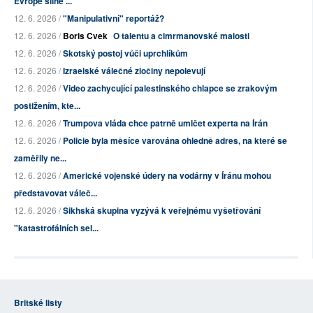
Evropě silně ...
12. 6. 2026 /
"Manipulativní" reportáž?
12. 6. 2026 /
Boris Cvek
O talentu a cimrmanovské malosti
12. 6. 2026 /
Skotský postoj vůči uprchlíkům
12. 6. 2026 /
Izraelské válečné zločiny nepolevují
12. 6. 2026 /
Video zachycující palestinského chlapce se zrakovým
postižením, kte...
12. 6. 2026 /
Trumpova vláda chce patrně umlčet experta na Írán
12. 6. 2026 /
Policie byla měsíce varována ohledně adres, na které se
zaměřily ne...
12. 6. 2026 /
Americké vojenské údery na vodárny v Íránu mohou
představovat váleč...
12. 6. 2026 /
Sikhská skupina vyzývá k veřejnému vyšetřování
"katastrofálních sel...
Britské listy