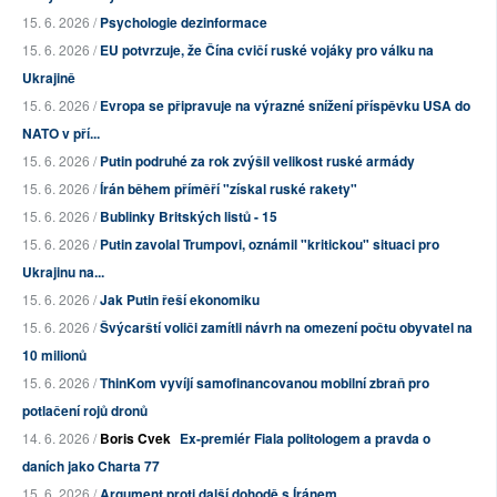
15. 6. 2026 /
Psychologie dezinformace
15. 6. 2026 /
EU potvrzuje, že Čína cvičí ruské vojáky pro válku na
Ukrajině
15. 6. 2026 /
Evropa se připravuje na výrazné snížení příspěvku USA do
NATO v pří...
15. 6. 2026 /
Putin podruhé za rok zvýšil velikost ruské armády
15. 6. 2026 /
Írán během příměří "získal ruské rakety"
15. 6. 2026 /
Bublinky Britských listů - 15
15. 6. 2026 /
Putin zavolal Trumpovi, oznámil "kritickou" situaci pro
Ukrajinu na...
15. 6. 2026 /
Jak Putin řeší ekonomiku
15. 6. 2026 /
Švýcarští voliči zamítli návrh na omezení počtu obyvatel na
10 milionů
15. 6. 2026 /
ThinKom vyvíjí samofinancovanou mobilní zbraň pro
potlačení rojů dronů
14. 6. 2026 /
Boris Cvek
Ex-premiér Fiala politologem a pravda o
daních jako Charta 77
15. 6. 2026 /
Argument proti další dohodě s Íránem