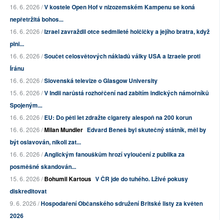
16. 6. 2026 /
V kostele Open Hof v nizozemském Kampenu se koná
nepřetržitá bohos...
16. 6. 2026 /
Izrael zavraždil otce sedmileté holčičky a jejího bratra, když
plni...
16. 6. 2026 /
Součet celosvětových nákladů války USA a Izraele proti
Íránu
16. 6. 2026 /
Slovenská televize o Glasgow University
15. 6. 2026 /
V Indii narůstá rozhořčení nad zabitím indických námořníků
Spojeným...
16. 6. 2026 /
EU: Do pěti let zdražte cigarety alespoň na 200 korun
16. 6. 2026 /
Milan Mundier
Edvard Beneš byl skutečný státník, měl by
být oslavován, nikoli zat...
16. 6. 2026 /
Anglickým fanouškům hrozí vyloučení z publika za
posměšné skandován...
15. 6. 2026 /
Bohumil Kartous
V ČR jde do tuhého. Lživé pokusy
diskreditovat
9. 6. 2026 /
Hospodaření Občanského sdružení Britské listy za květen
2026