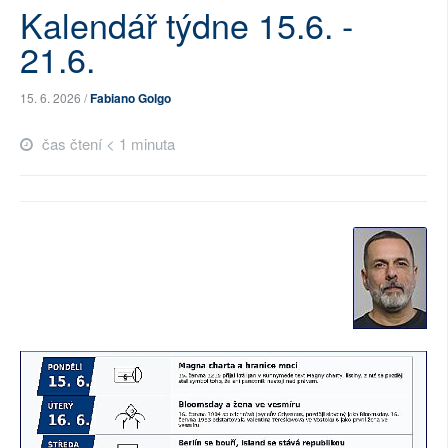
Kalendář týdne 15.6. -
SOCIÁLNÍ SÍTĚ
21.6.
RUBRIKY
15. 6. 2026 /
Fabiano Golgo
PLNÁ VERZE STRÁNEK
čas čtení < 1 minuta