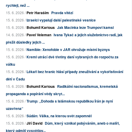
rychleji, než ...
15. 6. 2026 /
Petr Haraším
Pravda vítězí
15. 6. 2026 /
Izraelci vypalují další palestinské vesnice
15. 6. 2026 /
Bohumil Kartous
Jak Macinka leze Trumpovi kamsi
14. 6. 2026 /
Pavel Veleman
Ivana Tykač a jejich služebnictvo radí, jak
přežít důsledky jejich ...
15. 6. 2026 /
Namibie: Xenofobie v JAR ohrožuje místní byznys
15. 6. 2026 /
Kreml utrácí dvě třetiny daní vybraných do rozpočtu za
válku
15. 6. 2026 /
Lékaři bez hranic hlásí případy zneužívání a vykořisťování
dětí v Čadu
15. 6. 2026 /
Bohumil Kartous
Radikální nacionalismus, kremelská
propaganda a popírání vědy skryt...
15. 6. 2026 /
Trump: „Dohoda s Islámskou republikou Írán je nyní
uzavřena“
15. 6. 2026 /
Súdán: Válka, na kterou svět zapomněl
15. 6. 2026 /
Jiří David
Dům, který vznikal pobýváním, aneb o malíři,
který odmítl vysvětlov...