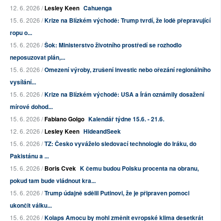
12. 6. 2026 /
Lesley Keen
Cahuenga
15. 6. 2026 /
Krize na Blízkém východě: Trump tvrdí, že lodě přepravující
ropu o...
15. 6. 2026 /
Šok: Ministerstvo životního prostředí se rozhodlo
neposuzovat plán,...
15. 6. 2026 /
Omezení výroby, zrušení investic nebo ořezání regionálního
vysílání...
15. 6. 2026 /
Krize na Blízkém východě: USA a Írán oznámily dosažení
mírové dohod...
15. 6. 2026 /
Fabiano Golgo
Kalendář týdne 15.6. - 21.6.
12. 6. 2026 /
Lesley Keen
HideandSeek
15. 6. 2026 /
TZ: Česko vyváželo sledovací technologie do Iráku, do
Pakistánu a ...
15. 6. 2026 /
Boris Cvek
K čemu budou Polsku procenta na obranu,
pokud tam bude vládnout kra...
15. 6. 2026 /
Trump údajně sdělil Putinovi, že je připraven pomoci
ukončit válku...
15. 6. 2026 /
Kolaps Amocu by mohl změnit evropské klima desetkrát