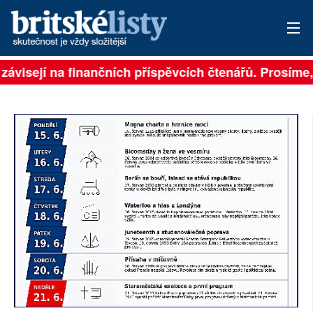
závisejí na finančních příspěvcích čtenářů. Prosíme, 
PŘIHLÁSIT
AKTUÁLNÍ VYDÁNÍ
ARCHIV
ROZHOVORY
TÉMATA
NEJČTENĚJŠÍ ZA 7 DNÍ
AUTOŘI
PŘÍSPĚVKY NA PROVOZ