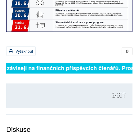
0
Vytisknout
ně závisejí na finančních příspěvcích čtenářů. Prosíme
1467
Diskuse