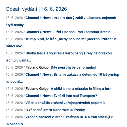
Obsah vydání | 16. 6. 2026
16. 6. 2026 /
Channel 4 News: Izrael v úterý zabil v Libanonu nejméně
čtyři osoby
16. 6. 2026 /
Channel 4 News: Jižní Libanon: Pod kontrolou Izraele
16. 6. 2026 /
Trump tvrdí, že Írán „nikdy nebude mít jadernou zbraň“ v
rámci nov...
16. 6. 2026 /
Ruská fregata vystřelila varovné výstřely na britskou
jachtu v Lama...
16. 6. 2026 /
Fabiano Golgo
Dítě není chyba ve formuláři
15. 6. 2026 /
Channel 4 News: Británie zakázala dětem do 16 let přístup
na sociál...
16. 6. 2026 /
Fabiano Golgo
A child is not a mistake in filling a form
15. 6. 2026 /
Channel 4 News: Zvítězil Írán nad Trumpem?
16. 6. 2026 /
Vláda schválila zrušení veřejnoprávních poplatků
16. 6. 2026 /
O záhadné smrti bulharské uklízečky
16. 6. 2026 /
Vzdor a zděšení v Izraeli, zatímco USA a Írán směřují k
ukončení v...