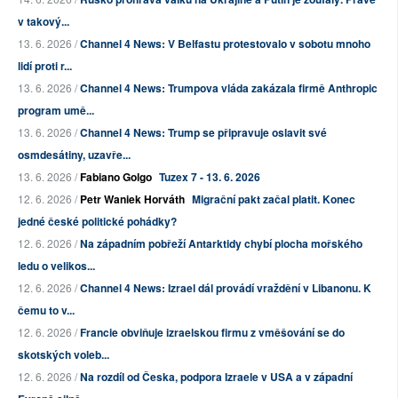
v takový...
13. 6. 2026 /
Channel 4 News: V Belfastu protestovalo v sobotu mnoho
lidí proti r...
13. 6. 2026 /
Channel 4 News: Trumpova vláda zakázala firmě Anthropic
program umě...
13. 6. 2026 /
Channel 4 News: Trump se připravuje oslavit své
osmdesátiny, uzavře...
13. 6. 2026 /
Fabiano Golgo
Tuzex 7 - 13. 6. 2026
12. 6. 2026 /
Petr Waniek Horváth
Migrační pakt začal platit. Konec
jedné české politické pohádky?
12. 6. 2026 /
Na západním pobřeží Antarktidy chybí plocha mořského
ledu o velikos...
12. 6. 2026 /
Channel 4 News: Izrael dál provádí vraždění v Libanonu. K
čemu to v...
12. 6. 2026 /
Francie obviňuje izraelskou firmu z vměšování se do
skotských voleb...
12. 6. 2026 /
Na rozdíl od Česka, podpora Izraele v USA a v západní