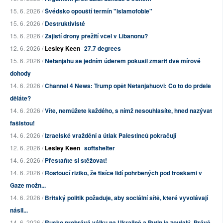
15. 6. 2026 /
Švédsko opouští termín "islamofobie"
15. 6. 2026 /
Destruktivisté
15. 6. 2026 /
Zajistí drony přežití včel v Libanonu?
12. 6. 2026 /
Lesley Keen
27.7 degrees
15. 6. 2026 /
Netanjahu se jedním úderem pokusil zmařit dvě mírové
dohody
14. 6. 2026 /
Channel 4 News: Trump opět Netanjahuovi: Co to do prdele
děláte?
14. 6. 2026 /
Víte, nemůžete každého, s nímž nesouhlasíte, hned nazývat
fašistou!
14. 6. 2026 /
Izraelské vraždění a útlak Palestinců pokračují
12. 6. 2026 /
Lesley Keen
softshelter
14. 6. 2026 /
Přestaňte si stěžovat!
14. 6. 2026 /
Rostoucí riziko, že tisíce lidí pohřbených pod troskami v
Gaze možn...
14. 6. 2026 /
Britský politik požaduje, aby sociální sítě, které vyvolávají
násil...
14. 6. 2026 /
Rusko prohrává válku na Ukrajině a Putin je zoufalý. Právě