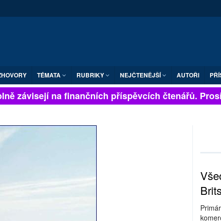
ZHOVORY
TÉMATA
RUBRIKY
NEJČTENĚJŠÍ
AUTOŘI
PŘÍ
ně závisejí na finančních příspěvcích čtenářů. Prosíme
Všec
Brit
Primár
komerc