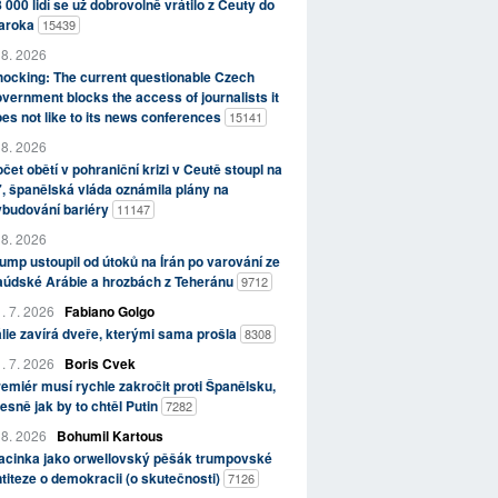
 000 lidí se už dobrovolně vrátilo z Ceuty do
aroka
15439
 8. 2026
ocking: The current questionable Czech
vernment blocks the access of journalists it
es not like to its news conferences
15141
 8. 2026
čet obětí v pohraniční krizi v Ceutě stoupl na
, španělská vláda oznámila plány na
ybudování bariéry
11147
 8. 2026
ump ustoupil od útoků na Írán po varování ze
aúdské Arábie a hrozbách z Teheránu
9712
. 7. 2026
Fabiano Golgo
álie zavírá dveře, kterými sama prošla
8308
. 7. 2026
Boris Cvek
emiér musí rychle zakročit proti Španělsku,
esně jak by to chtěl Putin
7282
 8. 2026
Bohumil Kartous
acinka jako orwellovský pěšák trumpovské
titeze o demokracii (o skutečnosti)
7126