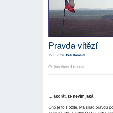
Pravda vítězí
15. 6. 2026 /
Petr Haraším
čas čtení 4 minuty
… akorát, že nevím jaká.
Ono je to složité. Má snad pravdu p