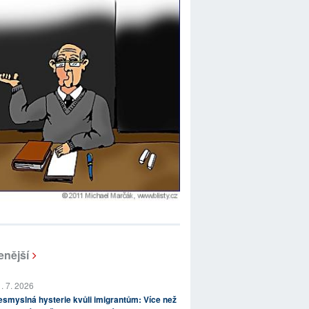
enější
. 7. 2026
smyslná hysterie kvůli imigrantům: Více než