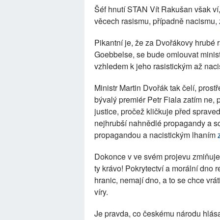
Šéf hnutí STAN Vít Rakušan však ví, 
věcech rasismu, případně nacismu,
Pikantní je, že za Dvořákovy hrubé ra
Goebbelse, se bude omlouvat minist
vzhledem k jeho rasistickým až nac
Ministr Martin Dvořák tak čelí, pros
bývalý premiér Petr Fiala zatím ne, 
justice, pročež kličkuje před spraved
nejhrubší nahnědlé propagandy a sc
propagandou a nacistickým lhaním
Dokonce v ve svém projevu zmiňuje 
ty krávo! Pokrytectví a morální dno
hranic, nemají dno, a to se chce vrát
víry.
Je pravda, co českému národu hlása