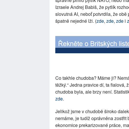
správně plnilo pytlík NATO, nebo má 
Izraele Andrej Babiš, že pytlík rozh
slovutná AI, neboť potvrdila, že obě
špatně nejedné lži. (
zde
,
zde
,
zde
i
Co takhle chudoba? Máme ji? Nemáme
těžký.“ Jedna pravice dí, ta fialová,
chudoba byla, ale brzy není. Statis
zde
.
Jelikož jsme v chudobě široko daleko
nemáme, je tudíž oprávněna zostřit b
ekonomice prekarizované práce, ma