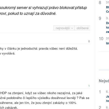
31
soukromý server si vyhrazují právo blokovat přístup
BB
C
rovi, pokud to uznají za důvodné.
3.
Dů
tu
nejnovější
oblíbené
za
31
0
Iz
y v článku je jednoduchá: pravda vůbec není důležitá.
a vyvolává.
Nejsd
1
6.
HDP na zbrojení, když se vůbec nikoho nezajímá, za jaké
Ja
o možné podobného či lepšího výsledku dosáhnout levněji ? Pak se
ře
áhneme, ale jen tím, že jsou zbrojní zakázky o 100%
ních zakázek.
6.