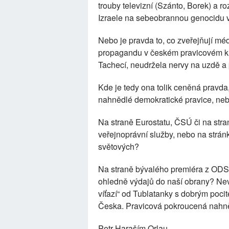
trouby televizní (Szánto, Borek) a r
Izraele na sebeobrannou genocidu
Nebo je pravda to, co zveřejňují mé
propagandu v českém pravicovém kr
Tachecí, neudržela nervy na uzdě a 
Kde je tedy ona tolik ceněná pravda
nahnědlé demokratické pravice, neb
Na straně Eurostatu, ČSÚ či na st
veřejnoprávní služby, nebo na strán
světových?
Na straně bývalého premiéra z OD
ohledně výdajů do naší obrany? Neví
víťazí“ od Tublatanky s dobrým poci
Česka. Pravicová pokroucená nahněd
Petr Haraším Orlau