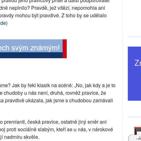
pravdu jeho pravicový přítel a další podporovatel
odně neplnilo? Pravdě, jež vítězí, nepomohla ani
 pravdy mohou být pravdivé. Z toho by se udělalo
zde
)
? Jak by řekl klasik na scéně: „No, jak kdy a je to
 že chudoby u nás není, druhá, rovněž pravice, že
tika pravdivě ukázala, jak jsme s chudobou zamávali
 premianti, česká pravice, ostatně jiný směr ani
oj proti sociálně slabým, kteří se u nás, v nárokové
jí nadmíru skvěle.