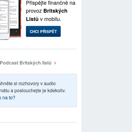
Přispějte finančně na
provoz
Britských
v mobilu.
Listů
CHCI PŘISPĚT
Podcast Britských listů
áhněte si rozhovory v audio
mátu a poslouchejte je kdekoliv.
k na to?