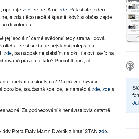
ká, oponuje
zde
, že ne. A ne
zde
. Pak si ale jeden
i ne, a zda něco nedělá špatně, když si občas zajde
 na dovolenou.
její sociální černé svědomí, tedy strana lidová,
olicha, že si sociálně nejslabší polepší na
li
zde
, ba naopak nejslabším naložili fialoví navíc na
miňovaná pravda je kde? Pomohli hoši, či
ismu, nacismu a sionismu? Má pravdu bývalá
St
lá opozice, současná koalice, je nahnědlá
zde
,
zde
a
for
Ja
nesnadné. Za podněcování k nenávisti byla ostatně
 vlády Petra Fialy Martin Dvořák z hnutí STAN
zde
.