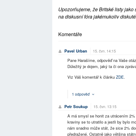
Upozorňujeme, že Britské listy jako 
na diskusní fóra jakémukoliv diskuté
Komentáře
Pavel Urban
15. čvn. 14:15
Pane Harašíme, odpověď na Vaše otázk
Důležitý je dojem, jaký ta či ona zpráv
Viz Váš komentář k článku
ZDE
.
1 odpověď
Petr Soukup
15. čvn. 13:15
A má smysl se honit za utrácením 2% 
kraviny se to utratilo a jestli by byl
nám snadno může stát, že sice 2% dos
předražené. Ostatně jako většina stát