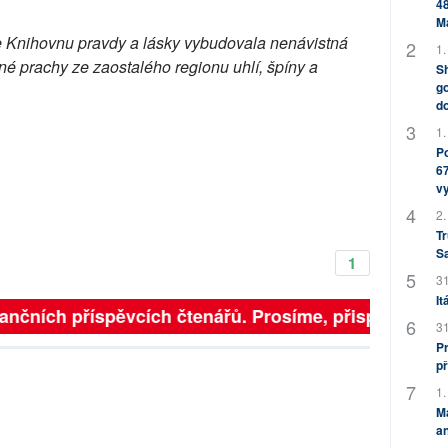
48
M
Knihovnu pravdy a lásky vybudovala nenávistná
1.
ené prachy ze zaostalého regionu uhlí, špíny a
Sh
go
do
1.
Po
67
v
2.
Tr
S
1
31
It
inančních příspěvcích čtenářů. Prosíme, přispějte. ➥
31
Pr
př
1.
M
an