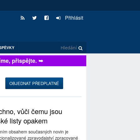
Přihlásit
SPĚVKY
, přispějte. ➥
OBJEDNAT PŘEDPLATNÉ
hno, vůči čemu jsou
ské listy opakem
ním obsahem současných novin je
ionalizované zpravodajství zpracované