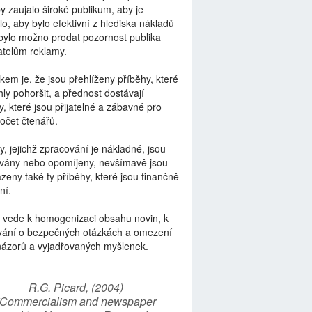
by zaujalo široké publikum, aby je
lo, aby bylo efektivní z hlediska nákladů
bylo možno prodat pozornost publika
telům reklamy.
kem je, že jsou přehlíženy příběhy, které
ly pohoršit, a přednost dostávají
y, které jsou přijatelné a zábavné pro
počet čtenářů.
y, jejichž zpracování je nákladné, jsou
vány nebo opomíjeny, nevšímavě jsou
zeny také ty příběhy, které jsou finančně
ní.
 vede k homogenizaci obsahu novin, k
vání o bezpečných otázkách a omezení
názorů a vyjadřovaných myšlenek.
R.G. Picard, (2004)
“Commercialism and newspaper