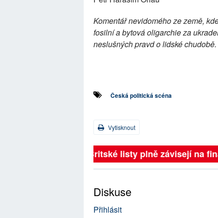
Komentář nevidomého ze země, kde 
fosilní a bytová oligarchie za ukrad
neslušných pravd o lidské chudobě.
Česká politická scéna
Vytisknout
Britské listy plně závisejí na f
Diskuse
Přihlásit