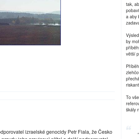
tak, a
pobavi
a aby 
zadava
Výsled
by moh
příběh
větší 
Příběh
zlehčo
přechá
riskant
To vše
refero
škály 
odporovatel izraelské genocidy Petr Fiala, že Česko