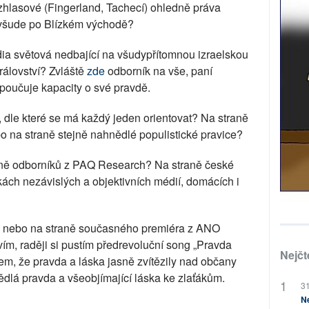
ozhlasové (Fingerland, Tachecí) ohledně práva
 všude po Blízkém východě?
dia světová nedbající na všudypřítomnou izraelskou
álovství? Zvláště
zde
odborník na vše, paní
poučuje kapacity o své pravdě.
, dle které se má každý jeden orientovat? Na straně
o na straně stejně nahnědlé populistické pravice?
raně odborníků z PAQ Research? Na straně české
kách nezávislých a objektivních médií, domácích i
S nebo na straně současného premiéra z ANO
m, raději si pustím předrevoluční song „Pravda
Nejčt
tem, že pravda a láska jasně zvítězily nad občany
lá pravda a všeobjímající láska ke zlaťákům.
31
Ne