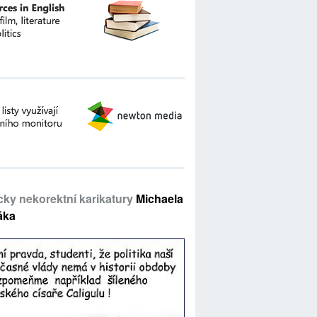
icky nekorektní karikatury
Michaela
áka