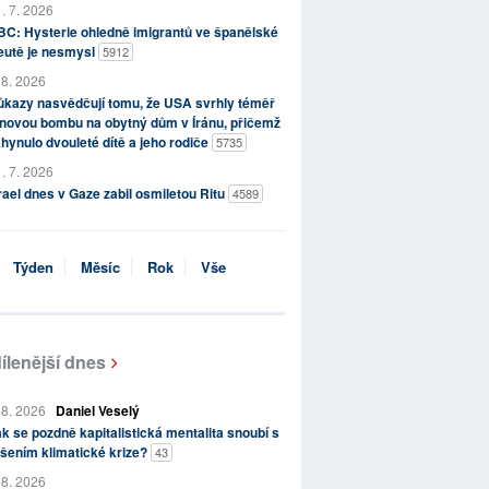
. 7. 2026
C: Hysterie ohledně imigrantů ve španělské
eutě je nesmysl
5912
 8. 2026
kazy nasvědčují tomu, že USA svrhly téměř
novou bombu na obytný dům v Íránu, přičemž
hynulo dvouleté dítě a jeho rodiče
5735
. 7. 2026
rael dnes v Gaze zabil osmiletou Ritu
4589
Týden
Měsíc
Rok
Vše
ílenější dnes
 8. 2026
Daniel Veselý
k se pozdně kapitalistická mentalita snoubí s
šením klimatické krize?
43
 8. 2026