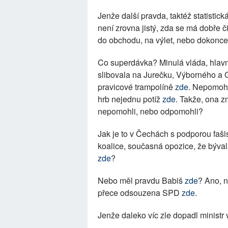
Jenže další pravda, taktéž statistic
není zrovna jistý, zda se má dobře č
do obchodu, na výlet, nebo dokonce
Co superdávka? Minulá vláda, hlavně 
slibovala na Jurečku, Výborného a Gr
pravicové trampolíně
zde
. Nepomoh
hrb nejednu potíž
zde
. Takže, ona z
nepomohli, nebo odpomohli?
Jak je to v Čechách s podporou faš
koalice, současná opozice, že býva
zde
?
Nebo měl pravdu Babiš
zde
? Ano, 
přece odsouzena SPD
zde
.
Jenže daleko víc zle dopadl ministr