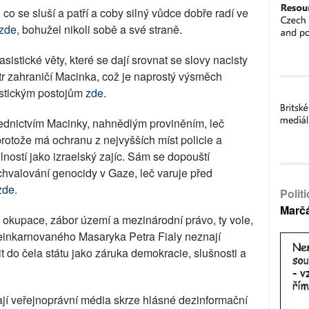
co se sluší a patří a coby silný vůdce dobře radí ve
zde
, bohužel nikoli sobě a své straně.
sistické věty, které se dají srovnat se slovy nacisty
r zahraničí Macinka, což je naprostý výsměch
istickým postojům
zde
.
třednictvím Macinky, nahnědlým proviněním, leč
protože má ochranu z nejvyšších míst policie a
lností jako izraelský zajíc. Sám se dopouští
hvalování genocidy v Gaze, leč varuje před
zde
.
Polit
Marč
okupace, zábor území a mezinárodní právo, ty vole,
 reinkarnovaného Masaryka Petra Fialy neznají
it do čela státu jako záruka demokracie, slušnosti a
jí veřejnoprávní média skrze hlásné dezinformační