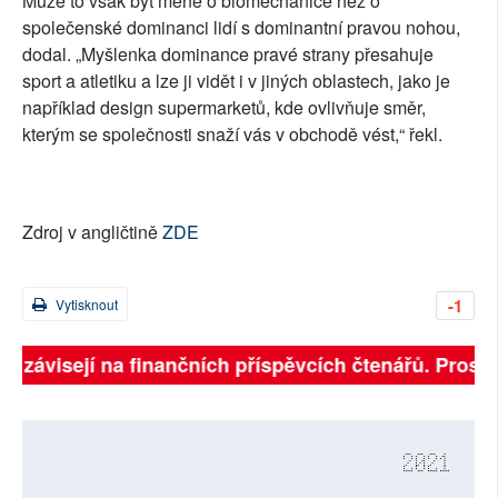
Může to však být méně o biomechanice než o
společenské dominanci lidí s dominantní pravou nohou,
dodal. „Myšlenka dominance pravé strany přesahuje
sport a atletiku a lze ji vidět i v jiných oblastech, jako je
například design supermarketů, kde ovlivňuje směr,
kterým se společnosti snaží vás v obchodě vést,“ řekl.
Zdroj v angličtině
ZDE
-1
Vytisknout
ně závisejí na finančních příspěvcích čtenářů. Prosíme
2021