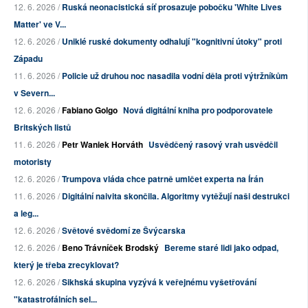
12. 6. 2026 /
Ruská neonacistická síť prosazuje pobočku 'White Lives
Matter' ve V...
12. 6. 2026 /
Uniklé ruské dokumenty odhalují "kognitivní útoky" proti
Západu
11. 6. 2026 /
Policie už druhou noc nasadila vodní děla proti výtržníkům
v Severn...
12. 6. 2026 /
Fabiano Golgo
Nová digitální kniha pro podporovatele
Britských listů
11. 6. 2026 /
Petr Waniek Horváth
Usvědčený rasový vrah usvědčil
motoristy
12. 6. 2026 /
Trumpova vláda chce patrně umlčet experta na Írán
11. 6. 2026 /
Digitální naivita skončila. Algoritmy vytěžují naši destrukci
a leg...
12. 6. 2026 /
Světové svědomí ze Švýcarska
12. 6. 2026 /
Beno Trávníček Brodský
Bereme staré lidi jako odpad,
který je třeba zrecyklovat?
12. 6. 2026 /
Sikhská skupina vyzývá k veřejnému vyšetřování
"katastrofálních sel...