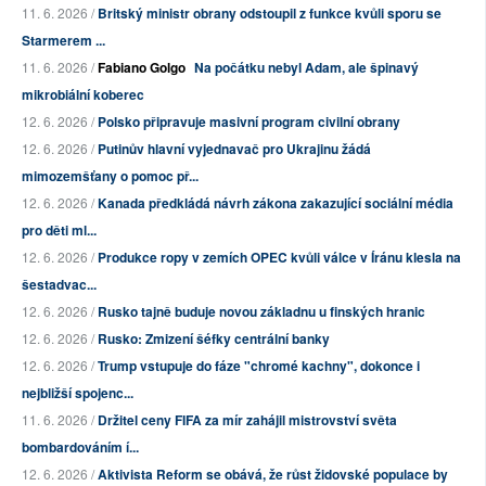
11. 6. 2026 /
Britský ministr obrany odstoupil z funkce kvůli sporu se
Starmerem ...
11. 6. 2026 /
Fabiano Golgo
Na počátku nebyl Adam, ale špinavý
mikrobiální koberec
12. 6. 2026 /
Polsko připravuje masivní program civilní obrany
12. 6. 2026 /
Putinův hlavní vyjednavač pro Ukrajinu žádá
mimozemšťany o pomoc př...
12. 6. 2026 /
Kanada předkládá návrh zákona zakazující sociální média
pro děti ml...
12. 6. 2026 /
Produkce ropy v zemích OPEC kvůli válce v Íránu klesla na
šestadvac...
12. 6. 2026 /
Rusko tajně buduje novou základnu u finských hranic
12. 6. 2026 /
Rusko: Zmizení šéfky centrální banky
12. 6. 2026 /
Trump vstupuje do fáze "chromé kachny", dokonce i
nejbližší spojenc...
11. 6. 2026 /
Držitel ceny FIFA za mír zahájil mistrovství světa
bombardováním í...
12. 6. 2026 /
Aktivista Reform se obává, že růst židovské populace by