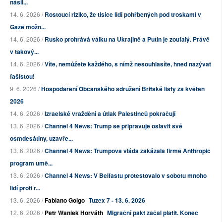
násil...
14. 6. 2026 /
Rostoucí riziko, že tisíce lidí pohřbených pod troskami v
Gaze možn...
14. 6. 2026 /
Rusko prohrává válku na Ukrajině a Putin je zoufalý. Právě
v takový...
14. 6. 2026 /
Víte, nemůžete každého, s nímž nesouhlasíte, hned nazývat
fašistou!
9. 6. 2026 /
Hospodaření Občanského sdružení Britské listy za květen
2026
14. 6. 2026 /
Izraelské vraždění a útlak Palestinců pokračují
13. 6. 2026 /
Channel 4 News: Trump se připravuje oslavit své
osmdesátiny, uzavře...
13. 6. 2026 /
Channel 4 News: Trumpova vláda zakázala firmě Anthropic
program umě...
13. 6. 2026 /
Channel 4 News: V Belfastu protestovalo v sobotu mnoho
lidí proti r...
13. 6. 2026 /
Fabiano Golgo
Tuzex 7 - 13. 6. 2026
12. 6. 2026 /
Petr Waniek Horváth
Migrační pakt začal platit. Konec