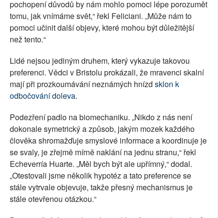
pochopení důvodů by nám mohlo pomoci lépe porozumět
tomu, jak vnímáme svět,“ řekl Feliciani. „Může nám to
pomoci učinit další objevy, které mohou být důležitější
než tento.“
Lidé nejsou jediným druhem, který vykazuje takovou
preferenci. Vědci v Bristolu prokázali, že mravenci skalní
mají při prozkoumávání neznámých hnízd
sklon k
odbočování doleva
.
Podezření padlo na biomechaniku. „Nikdo z nás není
dokonale symetrický a způsob, jakým mozek každého
člověka shromažďuje smyslové informace a koordinuje je
se svaly, je zřejmě mírně naklání na jednu stranu,“ řekl
Echeverría Huarte. „Měl bych být ale upřímný,“ dodal.
„Otestovali jsme několik hypotéz a tato preference se
stále vytrvale objevuje, takže přesný mechanismus je
stále otevřenou otázkou.“