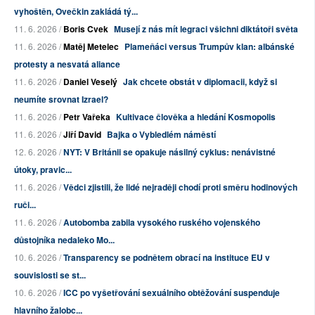
vyhoštěn, Ovečkin zakládá tý...
11. 6. 2026 /
Boris Cvek
Musejí z nás mít legraci všichni diktátoři světa
11. 6. 2026 /
Matěj Metelec
Plameňáci versus Trumpův klan: albánské
protesty a nesvatá aliance
11. 6. 2026 /
Daniel Veselý
Jak chcete obstát v diplomacii, když si
neumíte srovnat Izrael?
11. 6. 2026 /
Petr Vařeka
Kultivace člověka a hledání Kosmopolis
11. 6. 2026 /
Jiří David
Bajka o Vybledlém náměstí
12. 6. 2026 /
NYT: V Británii se opakuje násilný cyklus: nenávistné
útoky, pravic...
11. 6. 2026 /
Vědci zjistili, že lidé nejraději chodí proti směru hodinových
ruči...
11. 6. 2026 /
Autobomba zabila vysokého ruského vojenského
důstojníka nedaleko Mo...
10. 6. 2026 /
Transparency se podnětem obrací na instituce EU v
souvislosti se st...
10. 6. 2026 /
ICC po vyšetřování sexuálního obtěžování suspenduje
hlavního žalobc...