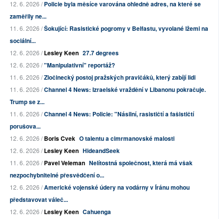
12. 6. 2026 /
Policie byla měsíce varována ohledně adres, na které se
zaměřily ne...
11. 6. 2026 /
Šokující: Rasistické pogromy v Belfastu, vyvolané lžemi na
sociální...
12. 6. 2026 /
Lesley Keen
27.7 degrees
12. 6. 2026 /
"Manipulativní" reportáž?
11. 6. 2026 /
Zločinecký postoj pražských pravičáků, který zabíjí lidi
11. 6. 2026 /
Channel 4 News: Izraelské vraždění v Libanonu pokračuje.
Trump se z...
11. 6. 2026 /
Channel 4 News: Policie: "Násilní, rasističtí a fašističtí
porušova...
12. 6. 2026 /
Boris Cvek
O talentu a cimrmanovské malosti
12. 6. 2026 /
Lesley Keen
HideandSeek
11. 6. 2026 /
Pavel Veleman
Nelítostná společnost, která má však
nezpochybnitelné přesvědčení o...
12. 6. 2026 /
Americké vojenské údery na vodárny v Íránu mohou
představovat váleč...
12. 6. 2026 /
Lesley Keen
Cahuenga