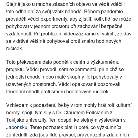
Stejně jako u mnoha zásadních objevů ve vědě vděčí i
toto odhalení za svůj vznik náhodě. Během pandemie
prováděli vědci experimenty, aby zjistili, kolik lidí se může
pohybovat v jednom prostoru při zachování bezpečné
vzdálenosti. Při prohlížení videozáznamu si všimli, že dav
se v drtivé většině pohyboval proti směru hodinových
ručiček.
Toto překvapení dalo podnět k celému výzkumnému
projektu. Vědci provedli sérii experimentů, při nichž se
jednotliví chodci nebo malé skupiny lidí pohybovaly v
uzavřených prostorech. Vědci opakovaně pozorovali
tendenci chodit proti směru hodinových ručiček.
Vzhledem k podezření, že by v tom mohly hrát roli kulturní
normy, spojil tým síly s Dr. Claudiem Felicianim z
Tokijské univerzity. Ten dospěl ke stejným výsledkům v
Japonsku
. Tento poznatek platil i poté, co výzkumníci
zohlednili, zda jsou lidé praváci, pravonožci a zda u nich