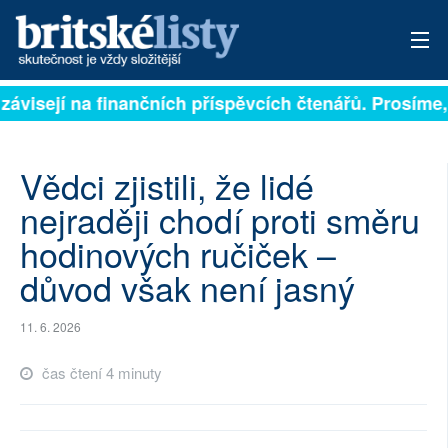
závisejí na finančních příspěvcích čtenářů. Prosíme, p
PŘIHLÁSIT
AKTUÁLNÍ VYDÁNÍ
Vědci zjistili, že lidé
ARCHIV
nejraději chodí proti směru
hodinových ručiček –
ROZHOVORY
důvod však není jasný
TÉMATA
11. 6. 2026
NEJČTENĚJŠÍ ZA 7 DNÍ
čas čtení 4 minuty
AUTOŘI
PŘÍSPĚVKY NA PROVOZ