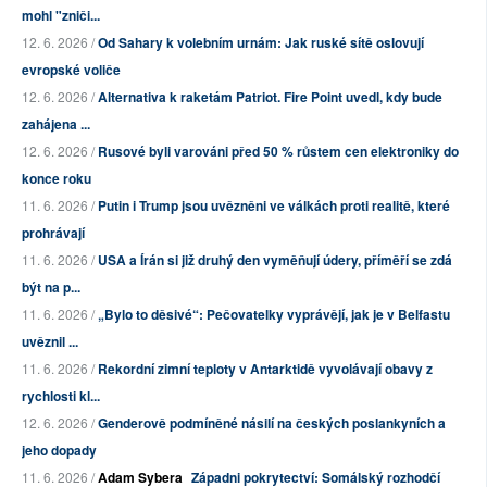
mohl "zniči...
12. 6. 2026 /
Od Sahary k volebním urnám: Jak ruské sítě oslovují
evropské voliče
12. 6. 2026 /
Alternativa k raketám Patriot. Fire Point uvedl, kdy bude
zahájena ...
12. 6. 2026 /
Rusové byli varováni před 50 % růstem cen elektroniky do
konce roku
11. 6. 2026 /
Putin i Trump jsou uvězněni ve válkách proti realitě, které
prohrávají
11. 6. 2026 /
USA a Írán si již druhý den vyměňují údery, příměří se zdá
být na p...
11. 6. 2026 /
„Bylo to děsivé“: Pečovatelky vyprávějí, jak je v Belfastu
uvěznil ...
11. 6. 2026 /
Rekordní zimní teploty v Antarktidě vyvolávají obavy z
rychlosti kl...
12. 6. 2026 /
Genderově podmíněné násilí na českých poslankyních a
jeho dopady
11. 6. 2026 /
Adam Sybera
Západni pokrytectví: Somálský rozhodčí