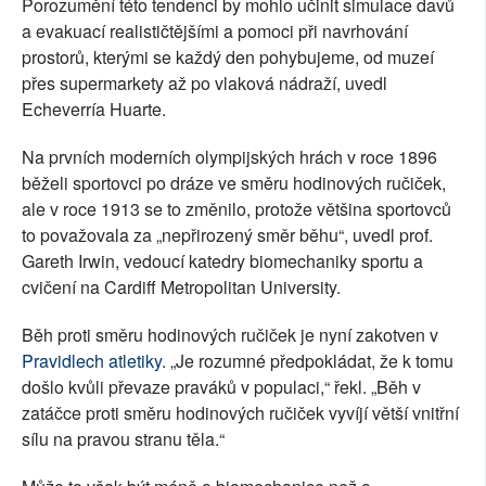
Porozumění této tendenci by mohlo učinit simulace davů
a evakuací realističtějšími a pomoci při navrhování
prostorů, kterými se každý den pohybujeme, od muzeí
přes supermarkety až po vlaková nádraží, uvedl
Echeverría Huarte.
Na prvních moderních olympijských hrách v roce 1896
běželi sportovci po dráze ve směru hodinových ručiček,
ale v roce 1913 se to změnilo, protože většina sportovců
to považovala za „nepřirozený směr běhu“, uvedl prof.
Gareth Irwin, vedoucí katedry biomechaniky sportu a
cvičení na Cardiff Metropolitan University.
Běh proti směru hodinových ručiček je nyní zakotven v
Pravidlech atletiky
. „Je rozumné předpokládat, že k tomu
došlo kvůli převaze praváků v populaci,“ řekl. „Běh v
zatáčce proti směru hodinových ručiček vyvíjí větší vnitřní
sílu na pravou stranu těla.“