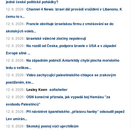
jedné české politické pohádky?
12. 6. 2026 /
Channel 4 News: Izrael dál provádí vraždění v Libanonu. K
čemu to v...
12. 6. 2026 /
Francie obviňuje izraelskou firmu z vměšování se do
skotských voleb...
12. 6. 2026 /
Izraelské válečné zločiny nepolevují
12. 6. 2026 /
Na rozdíl od Česka, podpora Izraele v USA a v západní
Evropě silně ...
12. 6. 2026 /
Na západním pobřeží Antarktidy chybí plocha mořského
ledu o velikos...
12. 6. 2026 /
Video zachycující palestinského chlapce se zrakovým
postižením, kte...
12. 6. 2026 /
Lesley Keen
softshelter
12. 6. 2026 /
OSN konečně přiznala, jak vypadá boj Hamásu "za
svobodu Palestinců"
12. 6. 2026 /
Při návštěvě španělského „přístavu hanby“ odsoudil papež
Lev umírán...
12. 6. 2026 /
Skotský postoj vůči uprchlíkům