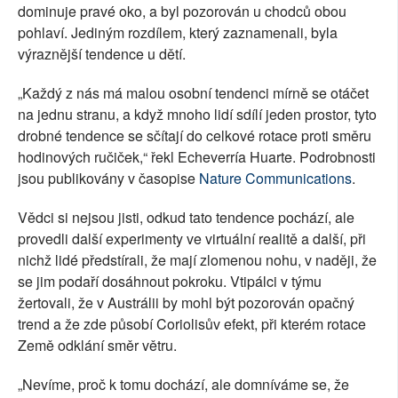
dominuje pravé oko, a byl pozorován u chodců obou
pohlaví. Jediným rozdílem, který zaznamenali, byla
výraznější tendence u dětí.
„Každý z nás má malou osobní tendenci mírně se otáčet
na jednu stranu, a když mnoho lidí sdílí jeden prostor, tyto
drobné tendence se sčítají do celkové rotace proti směru
hodinových ručiček,“ řekl Echeverría Huarte. Podrobnosti
jsou publikovány v časopise
Nature Communications
.
Vědci si nejsou jisti, odkud tato tendence pochází, ale
provedli další experimenty ve virtuální realitě a další, při
nichž lidé předstírali, že mají zlomenou nohu, v naději, že
se jim podaří dosáhnout pokroku. Vtipálci v týmu
žertovali, že v Austrálii by mohl být pozorován opačný
trend a že zde působí Coriolisův efekt, při kterém rotace
Země odklání směr větru.
„Nevíme, proč k tomu dochází, ale domníváme se, že