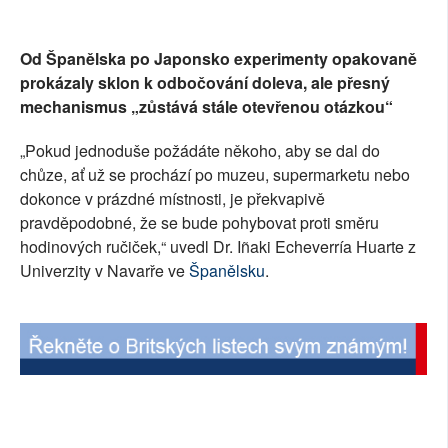
SOCIÁLNÍ SÍTĚ
Od Španělska po Japonsko experimenty opakovaně
RUBRIKY
prokázaly sklon k odbočování doleva, ale přesný
mechanismus „zůstává stále otevřenou otázkou“
PLNÁ VERZE STRÁNEK
„Pokud jednoduše požádáte někoho, aby se dal do
chůze, ať už se prochází po muzeu, supermarketu nebo
dokonce v prázdné místnosti, je překvapivě
pravděpodobné, že se bude pohybovat proti směru
hodinových ručiček,“ uvedl Dr. Iñaki Echeverría Huarte z
Univerzity v Navarře ve
Španělsku
.