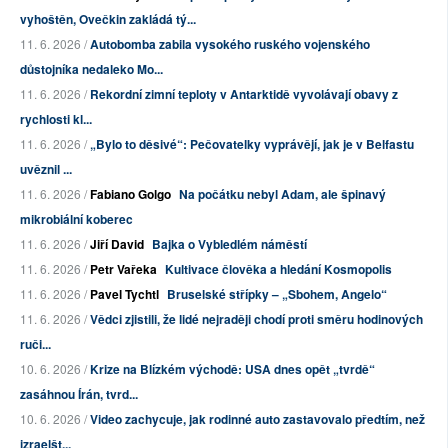
vyhoštěn, Ovečkin zakládá tý...
11. 6. 2026 /
Autobomba zabila vysokého ruského vojenského
důstojníka nedaleko Mo...
11. 6. 2026 /
Rekordní zimní teploty v Antarktidě vyvolávají obavy z
rychlosti kl...
11. 6. 2026 /
„Bylo to děsivé“: Pečovatelky vyprávějí, jak je v Belfastu
uvěznil ...
11. 6. 2026 /
Fabiano Golgo
Na počátku nebyl Adam, ale špinavý
mikrobiální koberec
11. 6. 2026 /
Jiří David
Bajka o Vybledlém náměstí
11. 6. 2026 /
Petr Vařeka
Kultivace člověka a hledání Kosmopolis
11. 6. 2026 /
Pavel Tychtl
Bruselské střípky – „Sbohem, Angelo“
11. 6. 2026 /
Vědci zjistili, že lidé nejraději chodí proti směru hodinových
ruči...
10. 6. 2026 /
Krize na Blízkém východě: USA dnes opět „tvrdě“
zasáhnou Írán, tvrd...
10. 6. 2026 /
Video zachycuje, jak rodinné auto zastavovalo předtím, než
izraelšt...