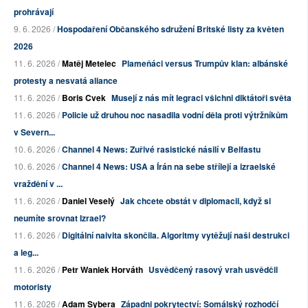
prohrávají
9. 6. 2026 /
Hospodaření Občanského sdružení Britské listy za květen
2026
11. 6. 2026 /
Matěj Metelec
Plameňáci versus Trumpův klan: albánské
protesty a nesvatá aliance
11. 6. 2026 /
Boris Cvek
Musejí z nás mít legraci všichni diktátoři světa
11. 6. 2026 /
Policie už druhou noc nasadila vodní děla proti výtržníkům
v Severn...
10. 6. 2026 /
Channel 4 News: Zuřivé rasistické násilí v Belfastu
10. 6. 2026 /
Channel 4 News: USA a Írán na sebe střílejí a izraelské
vraždění v ...
11. 6. 2026 /
Daniel Veselý
Jak chcete obstát v diplomacii, když si
neumíte srovnat Izrael?
11. 6. 2026 /
Digitální naivita skončila. Algoritmy vytěžují naši destrukci
a leg...
11. 6. 2026 /
Petr Waniek Horváth
Usvědčený rasový vrah usvědčil
motoristy
11. 6. 2026 /
Adam Sybera
Západni pokrytectví: Somálský rozhodčí