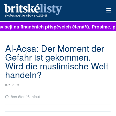
isejí na finančních příspěvcích čtenářů. Prosíme, při
PŘIHLÁSIT
AKTUÁLNÍ VYDÁNÍ
Al-Aqsa: Der Moment der
ARCHIV
Gefahr ist gekommen.
Wird die muslimische Welt
ROZHOVORY
handeln?
TÉMATA
9. 6. 2026
NEJČTENĚJŠÍ ZA 7 DNÍ
čas čtení 6 minut
AUTOŘI
PŘÍSPĚVKY NA PROVOZ