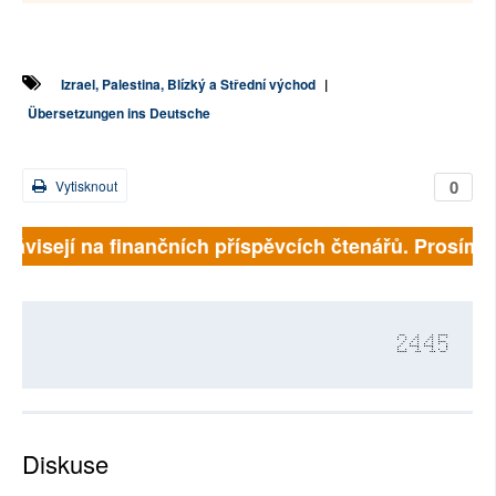
Izrael, Palestina, Blízký a Střední východ
|
Übersetzungen ins Deutsche
0
Vytisknout
závisejí na finančních příspěvcích čtenářů. Prosíme, p
2445
Diskuse