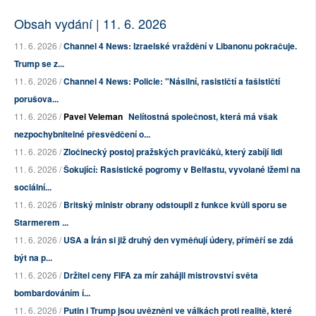
Obsah vydání | 11. 6. 2026
11. 6. 2026 /
Channel 4 News: Izraelské vraždění v Libanonu pokračuje.
Trump se z...
11. 6. 2026 /
Channel 4 News: Policie: "Násilní, rasističtí a fašističtí
porušova...
11. 6. 2026 /
Pavel Veleman
Nelítostná společnost, která má však
nezpochybnitelné přesvědčení o...
11. 6. 2026 /
Zločinecký postoj pražských pravičáků, který zabíjí lidi
11. 6. 2026 /
Šokující: Rasistické pogromy v Belfastu, vyvolané lžemi na
sociální...
11. 6. 2026 /
Britský ministr obrany odstoupil z funkce kvůli sporu se
Starmerem ...
11. 6. 2026 /
USA a Írán si již druhý den vyměňují údery, příměří se zdá
být na p...
11. 6. 2026 /
Držitel ceny FIFA za mír zahájil mistrovství světa
bombardováním í...
11. 6. 2026 /
Putin i Trump jsou uvězněni ve válkách proti realitě, které