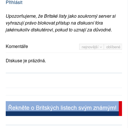
Přihlásit
Upozorňujeme, že Britské listy jako soukromý server si
vyhrazují právo blokovat přístup na diskusní fóra
jakémukoliv diskutérovi, pokud to uznají za důvodné.
Komentáře
nejnovější
oblíbené
Diskuse je prázdná.