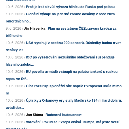
10. 6. 2026 /
Proč je Irsko kvůli vývozu hliníku do Ruska pod palbou
10. 6. 2026 /
Globální výdaje na jaderné zbraně dosáhly v roce 2025
rekordních ho...
9. 6. 2026 /
Jiří Hlavenka
Plán na zestátnění ČEZu zavání krádeží za
bílého dne
10. 6. 2026 /
USA vytahují z oceánu 900 senzorů. Důsledky budou trvat
desítky let
10. 6. 2026 /
ICC po vyšetřování sexuálního obtěžování suspenduje
hlavního žalobc...
10. 6. 2026 /
EU povolila armádě vstoupit na palubu tankerů s ruskou
ropou ve Stř...
10. 6. 2026 /
Čína rozšiřuje špionážní sítě napříč Evropskou unií a mimo
ni
10. 6. 2026 /
Úplatky z Orbánovy éry stály Maďarsko 194 miliard dolarů,
uvádí doz...
10. 6. 2026 /
Jan Sláma
Radostná budoucnost
10. 6. 2026 /
Varování: Pokud se Evropa obává Trumpa, má ještě větší
důvod se bát...