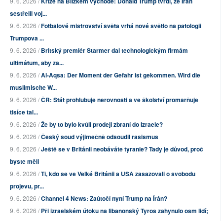
9. 6. 2026 /
Krize na Blízkém východě: Donald Trump tvrdí, že Írán
sestřelil voj...
9. 6. 2026 /
Fotbalové mistrovství světa vrhá nové světlo na patologii
Trumpova ...
9. 6. 2026 /
Britský premiér Starmer dal technologickým firmám
ultimátum, aby za...
9. 6. 2026 /
Al-Aqsa: Der Moment der Gefahr ist gekommen. Wird die
muslimische W...
9. 6. 2026 /
ČR: Stát prohlubuje nerovnosti a ve školství promarňuje
tisíce tal...
9. 6. 2026 /
Že by to bylo kvůli prodeji zbraní do Izraele?
9. 6. 2026 /
Český soud výjimečně odsoudil rasismus
9. 6. 2026 /
Ještě se v Británii neobáváte tyranie? Tady je důvod, proč
byste měli
9. 6. 2026 /
Ti, kdo se ve Velké Británii a USA zasazovali o svobodu
projevu, pr...
9. 6. 2026 /
Channel 4 News: Zaútočí nyní Trump na Írán?
9. 6. 2026 /
Při izraelském útoku na libanonský Tyros zahynulo osm lidí;