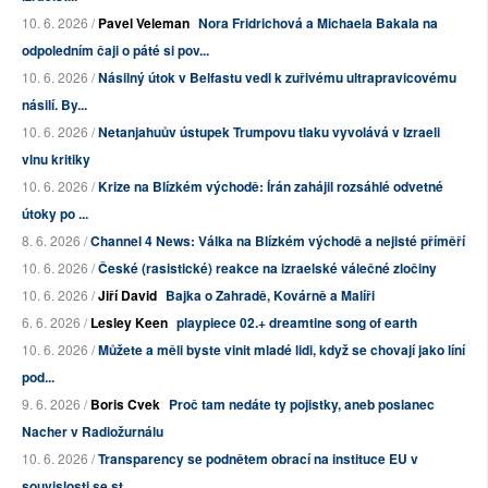
10. 6. 2026 /
Pavel Veleman
Nora Fridrichová a Michaela Bakala na
odpoledním čaji o páté si pov...
10. 6. 2026 /
Násilný útok v Belfastu vedl k zuřivému ultrapravicovému
násilí. By...
10. 6. 2026 /
Netanjahuův ústupek Trumpovu tlaku vyvolává v Izraeli
vlnu kritiky
10. 6. 2026 /
Krize na Blízkém východě: Írán zahájil rozsáhlé odvetné
útoky po ...
8. 6. 2026 /
Channel 4 News: Válka na Blízkém východě a nejisté příměří
10. 6. 2026 /
České (rasistické) reakce na izraelské válečné zločiny
10. 6. 2026 /
Jiří David
Bajka o Zahradě, Kovárně a Malíři
6. 6. 2026 /
Lesley Keen
playpiece 02.+ dreamtine song of earth
10. 6. 2026 /
Můžete a měli byste vinit mladé lidi, když se chovají jako líní
pod...
9. 6. 2026 /
Boris Cvek
Proč tam nedáte ty pojistky, aneb poslanec
Nacher v Radiožurnálu
10. 6. 2026 /
Transparency se podnětem obrací na instituce EU v
souvislosti se st...