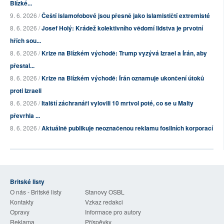
Blízké...
9. 6. 2026 /
Čeští islamofobové jsou přesně jako islamističtí extremisté
8. 6. 2026 /
Josef Holý: Krádež kolektivního vědomí lidstva je prvotní
hřích sou...
8. 6. 2026 /
Krize na Blízkém východě: Trump vyzývá Izrael a Írán, aby
přestal...
8. 6. 2026 /
Krize na Blízkém východě: Írán oznamuje ukončení útoků
proti Izraeli
8. 6. 2026 /
Italští záchranáři vylovili 10 mrtvol poté, co se u Malty
převrhla ...
8. 6. 2026 /
Aktuálně publikuje neoznačenou reklamu fosilních korporací
Britské listy
O nás - Britské listy
Stanovy OSBL
Kontakty
Vzkaz redakci
Opravy
Informace pro autory
Reklama
Příspěvky