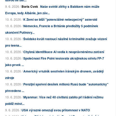
9. 6. 2026 /
Boris Cvek
Naše světlé zítřky s Babišem nám může
Evropa, tedy Albánie, jen záv...
10. 6. 2026 /
K Zemi se blíží "potenciálně nebezpečný" asteroid
10. 6. 2026 /
Německo, Francie a Británie předložily 5 podmínek
ukončení Putinovy...
10. 6. 2026 /
Švédsko kvůli rostoucí násilné kriminalitě zvažuje vězení
pro teena...
10. 6. 2026 /
Chybná identifikace AI vedla k neoprávněnému zatčení
10. 6. 2026 /
Společnost Fire Point testovala ukrajinskou střelu FP-7
jako prvek ...
10. 6. 2026 /
Americký vrtulník sestřelen íránským dronem, uvádějí
zdroje
10. 6. 2026 /
Penzijní spoření desítek milionů Rusů bude "automaticky"
převedeno ...
10. 6. 2026 /
Myanmar: Více než 40 civilistů zabito při řádění režimu
poblíž měst...
9. 6. 2026 /
USA výrazně omezují svou přítomnost v NATO