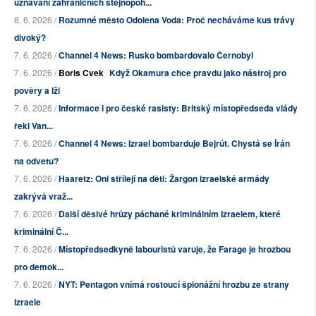
uznávání zahraničních stejnopoh...
8. 6. 2026 /
Rozumné město Odolena Voda: Proč necháváme kus trávy
divoký?
7. 6. 2026 /
Channel 4 News: Rusko bombardovalo Černobyl
7. 6. 2026 /
Boris Cvek
Když Okamura chce pravdu jako nástroj pro
pověry a lži
7. 6. 2026 /
Informace i pro české rasisty: Britský místopředseda vlády
řekl Van...
7. 6. 2026 /
Channel 4 News: Izrael bombarduje Bejrút. Chystá se Írán
na odvetu?
7. 6. 2026 /
Haaretz: Oni střílejí na děti: Žargon izraelské armády
zakrývá vraž...
7. 6. 2026 /
Další děsivé hrůzy páchané kriminálním Izraelem, které
kriminální Č...
7. 6. 2026 /
Místopředsedkyně labouristů varuje, že Farage je hrozbou
pro demok...
7. 6. 2026 /
NYT: Pentagon vnímá rostoucí špionážní hrozbu ze strany
Izraele