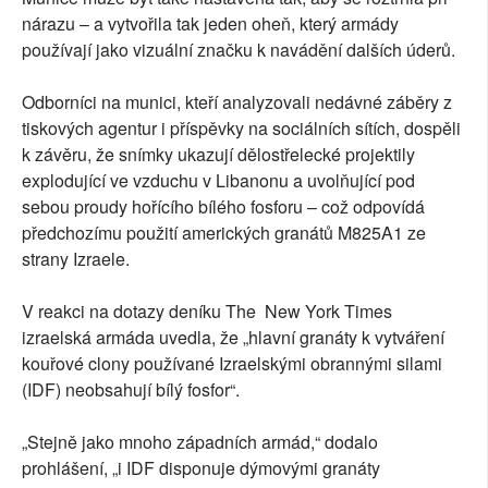
nárazu – a vytvořila tak jeden oheň, který armády
používají jako vizuální značku k navádění dalších úderů.
Odborníci na munici, kteří analyzovali nedávné záběry z
tiskových agentur i příspěvky na sociálních sítích, dospěli
k závěru, že snímky ukazují dělostřelecké projektily
explodující ve vzduchu v Libanonu a uvolňující pod
sebou proudy hořícího bílého fosforu – což odpovídá
předchozímu použití amerických granátů M825A1 ze
strany Izraele.
V reakci na dotazy deníku The New York Times
izraelská armáda uvedla, že „hlavní granáty k vytváření
kouřové clony používané Izraelskými obrannými silami
(IDF) neobsahují bílý fosfor“.
„Stejně jako mnoho západních armád,“ dodalo
prohlášení, „i IDF disponuje dýmovými granáty