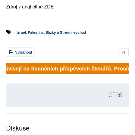
Zdroj v angličtině
ZDE
Izrael, Palestina, Blízký a Střední východ
0
Vytisknout
závisejí na finančních příspěvcích čtenářů. Prosíme, 
2806
Diskuse