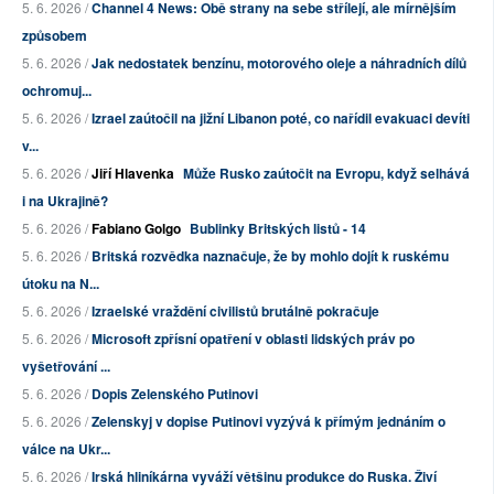
5. 6. 2026 /
Channel 4 News: Obě strany na sebe střílejí, ale mírnějším
způsobem
5. 6. 2026 /
Jak nedostatek benzínu, motorového oleje a náhradních dílů
ochromuj...
5. 6. 2026 /
Izrael zaútočil na jižní Libanon poté, co nařídil evakuaci devíti
v...
5. 6. 2026 /
Jiří Hlavenka
Může Rusko zaútočit na Evropu, když selhává
i na Ukrajině?
5. 6. 2026 /
Fabiano Golgo
Bublinky Britských listů - 14
5. 6. 2026 /
Britská rozvědka naznačuje, že by mohlo dojít k ruskému
útoku na N...
5. 6. 2026 /
Izraelské vraždění civilistů brutálně pokračuje
5. 6. 2026 /
Microsoft zpřísní opatření v oblasti lidských práv po
vyšetřování ...
5. 6. 2026 /
Dopis Zelenského Putinovi
5. 6. 2026 /
Zelenskyj v dopise Putinovi vyzývá k přímým jednáním o
válce na Ukr...
5. 6. 2026 /
Irská hliníkárna vyváží většinu produkce do Ruska. Živí