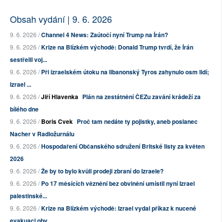
Obsah vydání | 9. 6. 2026
9. 6. 2026 /
Channel 4 News: Zaútočí nyní Trump na Írán?
9. 6. 2026 /
Krize na Blízkém východě: Donald Trump tvrdí, že Írán
sestřelil voj...
9. 6. 2026 /
Při izraelském útoku na libanonský Tyros zahynulo osm lidí;
Izrael ...
9. 6. 2026 /
Jiří Hlavenka
Plán na zestátnění ČEZu zavání krádeží za
bílého dne
9. 6. 2026 /
Boris Cvek
Proč tam nedáte ty pojistky, aneb poslanec
Nacher v Radiožurnálu
9. 6. 2026 /
Hospodaření Občanského sdružení Britské listy za květen
2026
9. 6. 2026 /
Že by to bylo kvůli prodeji zbraní do Izraele?
9. 6. 2026 /
Po 17 měsících věznění bez obvinění umístil nyní Izrael
palestinské...
9. 6. 2026 /
Krize na Blízkém východě: Izrael vydal příkaz k nucené
evakuaci oby...