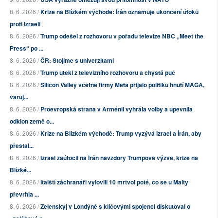
8. 6. 2026 /
Krize na Blízkém východě: Írán oznamuje ukončení útoků
proti Izraeli
8. 6. 2026 /
Trump odešel z rozhovoru v pořadu televize NBC „Meet the
Press“ po ...
8. 6. 2026 /
ČR: Stojíme s univerzitami
8. 6. 2026 /
Trump utekl z televizního rozhovoru a chystá puč
8. 6. 2026 /
Silicon Valley včetně firmy Meta přijalo politiku hnutí MAGA,
varuj...
8. 6. 2026 /
Proevropská strana v Arménii vyhrála volby a upevnila
odklon země o...
8. 6. 2026 /
Krize na Blízkém východě: Trump vyzývá Izrael a Írán, aby
přestal...
8. 6. 2026 /
Izrael zaútočil na Írán navzdory Trumpově výzvě, krize na
Blízké...
8. 6. 2026 /
Italští záchranáři vylovili 10 mrtvol poté, co se u Malty
převrhla ...
8. 6. 2026 /
Zelenskyj v Londýně s klíčovými spojenci diskutoval o