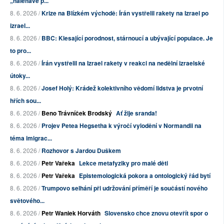
„naléhavé p...
8. 6. 2026 /
Krize na Blízkém východě: Írán vystřelil rakety na Izrael po
izrael...
8. 6. 2026 /
BBC: Klesající porodnost, stárnoucí a ubývající populace. Je
to pro...
8. 6. 2026 /
Írán vystřelil na Izrael rakety v reakci na nedělní izraelské
útoky...
8. 6. 2026 /
Josef Holý: Krádež kolektivního vědomí lidstva je prvotní
hřích sou...
8. 6. 2026 /
Beno Trávníček Brodský
Ať žije sranda!
8. 6. 2026 /
Projev Petea Hegsetha k výročí vylodění v Normandii na
téma imigrac...
8. 6. 2026 /
Rozhovor s Jardou Duškem
8. 6. 2026 /
Petr Vařeka
Lekce metafyziky pro malé děti
8. 6. 2026 /
Petr Vařeka
Epistemologická pokora a ontologický řád bytí
8. 6. 2026 /
Trumpovo selhání při udržování příměří je součástí nového
světového...
8. 6. 2026 /
Petr Waniek Horváth
Slovensko chce znovu otevřít spor o