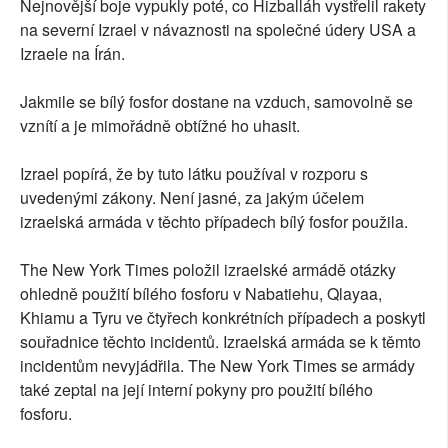
Nejnovější boje vypukly poté, co Hizballáh vystřelil rakety
na severní Izrael v návaznosti na společné údery USA a
Izraele na Írán.
Jakmile se bílý fosfor dostane na vzduch, samovolně se
vznítí a je mimořádně obtížné ho uhasit.
Izrael popírá, že by tuto látku používal v rozporu s
uvedenými zákony. Není jasné, za jakým účelem
izraelská armáda v těchto případech bílý fosfor použila.
The New York Times položil izraelské armádě otázky
ohledně použití bílého fosforu v Nabatiehu, Qlayaa,
Khiamu a Tyru ve čtyřech konkrétních případech a poskytl
souřadnice těchto incidentů. Izraelská armáda se k těmto
incidentům nevyjádřila. The New York Times se armády
také zeptal na její interní pokyny pro použití bílého
fosforu.