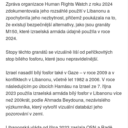
Zpráva organizace Human Rights Watch z roku 2024
zdokumentovala jeho rozsáhlé použití v Libanonu a
zpochybnila jeho nezbytnost, přičemž poukázala na to,
že existují bezpečnější alternativy, jako jsou granáty
M150, které izraelská armáda údajně použila v roce
2024.
Stopy těchto granátů se vizuálně liší od peříčkovitých
stop bílého fosforu, které jsou nepravidelnější.
Izrael nasadil bílý fosfor také v Gaze – v roce 2009 a v
konfliktech v Libanonu, včetně let 1982 a 2006. V roce
následujícím po útocích Hamásu na Izrael ze 7. října
2023 použila izraelská armáda bílý fosfor v Libanonu více
než 200krát, podle Ahmada Beydouna, nezávislého
výzkumníka, který vytvořil vizuální databázi jeho
pozorování v zemi.
Libanonská vláda od října 2023 zaslala OSN a Radě