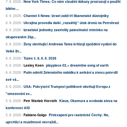
7. 6. 2026 /
New York Times: Co nám vizuální důkazy prozrazují o použití
bílého ...
6. 6. 2026 /
Channel 4 News: Izrael zabil tři libanonské důstojníky
6. 6. 2026 /
Ukrajina provedla další „rozsáhlý“ útok dronů na Petrohrad
6. 6. 2026 /
Izraelské jednotky zastřelily palestinské miminko na
okupovaném Záp...
6. 6. 2026 /
Ženy obviňující Andrewa Tatea kritizují zpoždění vydání do
Velké Br...
6. 6. 2026 /
Tuzex č. 6, 6. 6. 2026
6. 6. 2026 /
Lesley Keen
playpiece 02.+ dreamtine song of earth
6. 6. 2026 /
Putin odmítl Zelenského nabídku k setkání a znovu potvrdil
své vá...
6. 6. 2026 /
USA: Pokrytečtí Trumpovi politikové obviňují Evropu z
"omezování sv...
5. 6. 2026 /
Petr Waniek Horváth
Klaus, Okamura a svoboda slova na
konferenci AfD
5. 6. 2026 /
Fabiano Golgo
Překvapení pro rasistické Čechy: Ne,
uprchlíci a muslimové nevraždí...