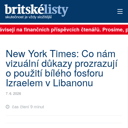
visejí na finančních příspěvcích čtenářů. Prosíme, při
PŘIHLÁSIT
AKTUÁLNÍ VYDÁNÍ
New York Times: Co nám
ARCHIV
vizuální důkazy prozrazují
o použití bílého fosforu
ROZHOVORY
Izraelem v Libanonu
TÉMATA
7. 6. 2026
NEJČTENĚJŠÍ ZA 7 DNÍ
čas čtení 9 minut
AUTOŘI
PŘÍSPĚVKY NA PROVOZ