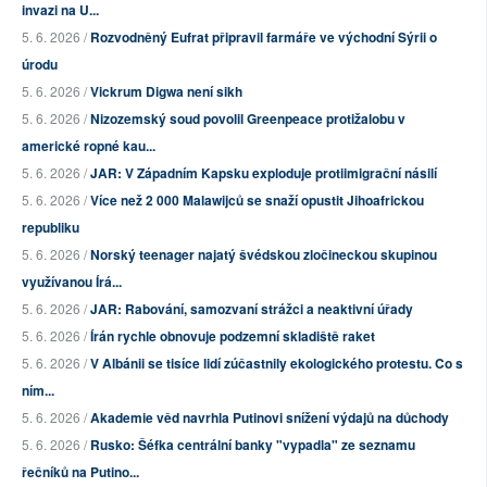
invazi na U...
5. 6. 2026 /
Rozvodněný Eufrat připravil farmáře ve východní Sýrii o
úrodu
5. 6. 2026 /
Vickrum Digwa není sikh
5. 6. 2026 /
Nizozemský soud povolil Greenpeace protižalobu v
americké ropné kau...
5. 6. 2026 /
JAR: V Západním Kapsku exploduje protiimigrační násilí
5. 6. 2026 /
Více než 2 000 Malawijců se snaží opustit Jihoafrickou
republiku
5. 6. 2026 /
Norský teenager najatý švédskou zločineckou skupinou
využívanou Írá...
5. 6. 2026 /
JAR: Rabování, samozvaní strážci a neaktivní úřady
5. 6. 2026 /
Írán rychle obnovuje podzemní skladiště raket
5. 6. 2026 /
V Albánii se tisíce lidí zúčastnily ekologického protestu. Co s
ním...
5. 6. 2026 /
Akademie věd navrhla Putinovi snížení výdajů na důchody
5. 6. 2026 /
Rusko: Šéfka centrální banky "vypadla" ze seznamu
řečníků na Putino...