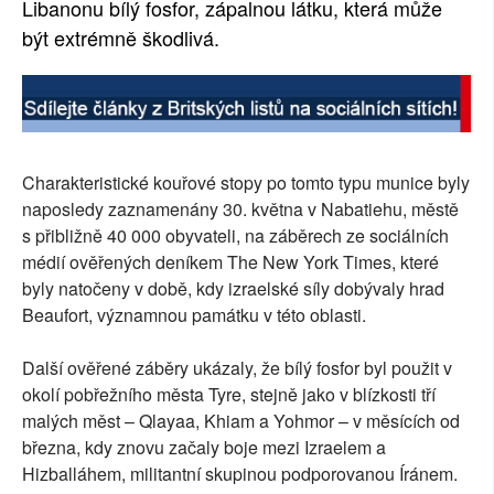
Libanonu bílý fosfor, zápalnou látku, která může
být extrémně škodlivá.
Charakteristické kouřové stopy po tomto typu munice byly
naposledy zaznamenány 30. května v Nabatiehu, městě
s přibližně 40 000 obyvateli, na záběrech ze sociálních
médií ověřených deníkem The New York Times, které
byly natočeny v době, kdy izraelské síly dobývaly hrad
Beaufort, významnou památku v této oblasti.
Další ověřené záběry ukázaly, že bílý fosfor byl použit v
okolí pobřežního města Tyre, stejně jako v blízkosti tří
malých měst – Qlayaa, Khiam a Yohmor – v měsících od
března, kdy znovu začaly boje mezi Izraelem a
Hizballáhem, militantní skupinou podporovanou Íránem.