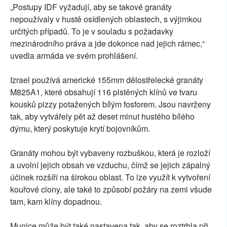
„Postupy IDF vyžadují, aby se takové granáty
nepoužívaly v hustě osídlených oblastech, s výjimkou
určitých případů. To je v souladu s požadavky
mezinárodního práva a jde dokonce nad jejich rámec,“
uvedla armáda ve svém prohlášení.
Izrael používá americké 155mm dělostřelecké granáty
M825A1, které obsahují 116 plstěných klínů ve tvaru
kousků pizzy potažených bílým fosforem. Jsou navrženy
tak, aby vytvářely pět až deset minut hustého bílého
dýmu, který poskytuje krytí bojovníkům.
Granáty mohou být vybaveny rozbuškou, která je rozloží
a uvolní jejich obsah ve vzduchu, čímž se jejich zápalný
účinek rozšíří na širokou oblast. To lze využít k vytvoření
kouřové clony, ale také to způsobí požáry na zemi všude
tam, kam klíny dopadnou.
Munice může být také nastavena tak, aby se roztrhla při