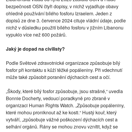
bezpečnosti OSN čtyři dopisy, v nichž vyjadřuje obavy
ohledně používání bílého fosforu Izraelem. Jeden z
dopisů ze dne 3. července 2024 cituje vládní údaje, podle
nichž v důsledku použití bílého fosforu v jižním Libanonu
vypuklo více než 600 požárů.
Jaký je dopad na civilisty?
Podle Světové zdravotnické organizace způsobuje bílý
fosfor při kontaktu s kůží těžké popáleniny. Při vdechnutí
může také způsobit poranění dýchacích cest a očí.
„Škody, které bílý fosfor způsobuje, jsou strašné,“ uvedla
Bonnie Docherty, vedoucí poradkyně pro zbraně v
organizaci Human Rights Watch. „Způsobuje popáleniny,
které mohou proniknout až ke kosti.“ Hustý kouř, který
vytváří, „způsobuje vážné poškození dýchacích cest a
selhání orgánů. Rány se mohou znovu vznítit, když se