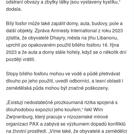
odstraní obvazy a zbytky látky jsou vystaveny kyslíku,“
dodala.
Bílý fosfor může také zapálit domy, auta, budovy, pole a
další objekty. Zpráva Amnesty International z roku 2023
zjistila, že obyvatelé Dhayry, města na jihu Libanonu,
uprchli po opakovaném použití bílého fosforu 16. října
2023 a že auta a domy stále hořely, když se o několik dní
později vrátili.
Stopy bílého fosforu mohou ve vodě a půdě přetrvávat
dlouho po jeho použití, uvedli odborníci, a lesní oblasti i
zemědělská půda mohou být značně poškozeny.
„Existují nedostatečně prozkoumaná rizika spojená s
dlouhodobou expozicí jeho kouřem,“ řekl Wim
Zwijnenburg, který pracuje v nizozemské mírové
organizaci PAX a zabývá se výzkumem dopadů konfliktů
na životní prostředí. „Víme také, že obyvatelé a zemědělci