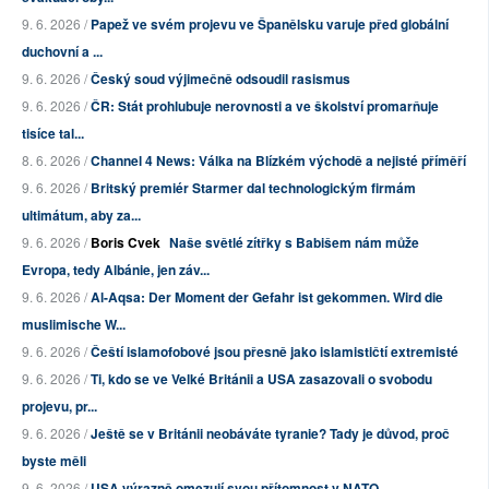
9. 6. 2026 /
Papež ve svém projevu ve Španělsku varuje před globální
duchovní a ...
9. 6. 2026 /
Český soud výjimečně odsoudil rasismus
9. 6. 2026 /
ČR: Stát prohlubuje nerovnosti a ve školství promarňuje
tisíce tal...
8. 6. 2026 /
Channel 4 News: Válka na Blízkém východě a nejisté příměří
9. 6. 2026 /
Britský premiér Starmer dal technologickým firmám
ultimátum, aby za...
9. 6. 2026 /
Boris Cvek
Naše světlé zítřky s Babišem nám může
Evropa, tedy Albánie, jen záv...
9. 6. 2026 /
Al-Aqsa: Der Moment der Gefahr ist gekommen. Wird die
muslimische W...
9. 6. 2026 /
Čeští islamofobové jsou přesně jako islamističtí extremisté
9. 6. 2026 /
Ti, kdo se ve Velké Británii a USA zasazovali o svobodu
projevu, pr...
9. 6. 2026 /
Ještě se v Británii neobáváte tyranie? Tady je důvod, proč
byste měli
9. 6. 2026 /
USA výrazně omezují svou přítomnost v NATO