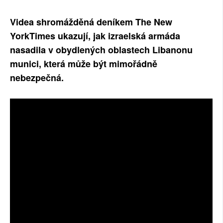
SOCIÁLNÍ SÍTĚ
Videa shromážděná deníkem The New
YorkTimes ukazují, jak izraelská armáda
RUBRIKY
nasadila v obydlených oblastech Libanonu
PLNÁ VERZE STRÁNEK
munici, která může být mimořádně
nebezpečná.