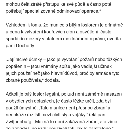
mohou čelit ztrátě přístupu ke své půdě a často poté
potřebují specializované odminovací operace.“
Vzhledem k tomu, že munice s bílým fosforem je primárně
určena k vytváření kouřových clon a osvětlení, často
spadá do mezery v platném mezinárodním právu, uvedla
paní Docherty.
„Její ničivé účinky – jako je vyvolání požárů nebo těžkých
popálenin – jsou vnímány spíše jako vedlejší účinek
jejich použití než jako hlavní důvod, proč by armáda tyto
zbraně používala,“ dodala.
Ačkoli je bílý fosfor legální, pokud není záměrně nasazen
v obydlených oblastech, je často těžké určit, zda byl
použit úmyslně. „Tato munice není přesnou zbraní a
nedokáže rozlišit mezi civilisty a vojáky,“ řekl pan
Zwijnenburg. „Možná to není zakázaná zbraň, ale víme,
že armády ji ne vždy používají tak, jak je zamýšleno.“