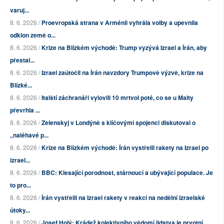
varuj...
8. 6. 2026 /
Proevropská strana v Arménii vyhrála volby a upevnila
odklon země o...
8. 6. 2026 /
Krize na Blízkém východě: Trump vyzývá Izrael a Írán, aby
přestal...
8. 6. 2026 /
Izrael zaútočil na Írán navzdory Trumpově výzvě, krize na
Blízké...
8. 6. 2026 /
Italští záchranáři vylovili 10 mrtvol poté, co se u Malty
převrhla ...
8. 6. 2026 /
Zelenskyj v Londýně s klíčovými spojenci diskutoval o
„naléhavé p...
8. 6. 2026 /
Krize na Blízkém východě: Írán vystřelil rakety na Izrael po
izrael...
8. 6. 2026 /
BBC: Klesající porodnost, stárnoucí a ubývající populace. Je
to pro...
8. 6. 2026 /
Írán vystřelil na Izrael rakety v reakci na nedělní izraelské
útoky...
8. 6. 2026 /
Josef Holý: Krádež kolektivního vědomí lidstva je prvotní