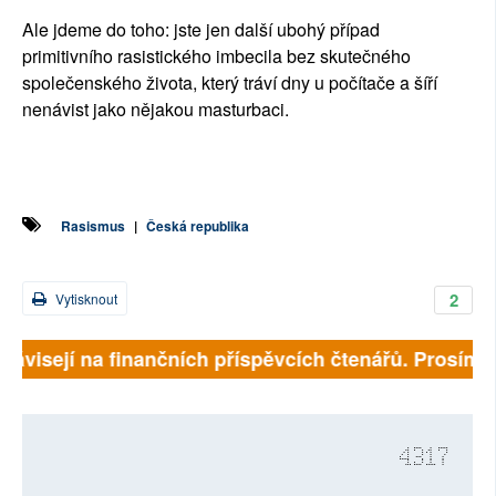
Ale jdeme do toho: jste jen další ubohý případ
primitivního rasistického imbecila bez skutečného
společenského života, který tráví dny u počítače a šíří
nenávist jako nějakou masturbaci.
Rasismus
|
Česká republika
2
Vytisknout
závisejí na finančních příspěvcích čtenářů. Prosíme, p
4317