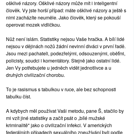
ošklivé názory. Ošklivé názory může mít i inteligentní
člověk. Vy jste horší případ: máte ošklivé názory a ještě s
nimi zacházíte neuměle. Jako člověk, který se pokouší
operovat mozek vidličkou.
Nůž není islám. Statistiky nejsou Vaše hračka. A bílí lidé
nejsou v dějinách nožů žádní nevinní diváci v první řadě.
Jsou mezi pachateli, podezřelými, odsouzenými, oběťmi,
policisty, soudci i komentátory. Stejně jako ostatní lidé.
Jen Vy potřebujete u jedněch vidět jednotlivce a u
druhých civilizační chorobu.
To je rasismus s tabulkou v ruce, ale bez schopnosti
tabulku číst.
A kdybych měl používat Vaši metodu, pane Š, stačilo by
mi vzít jiné statistiky a začít psát o „bílé mužské
kriminalitě" jako o civilizační infekci. V amerických
federálních případech sexuálního zneužívání byli podle