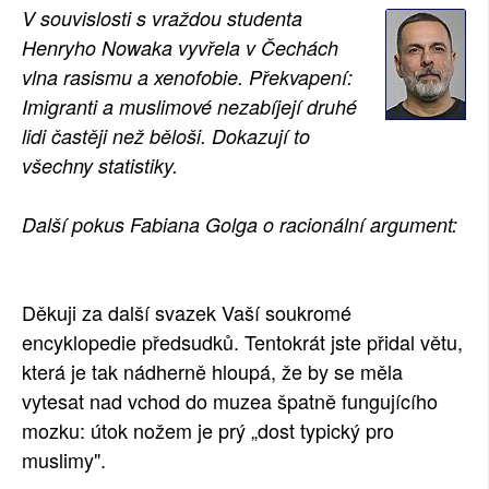
V souvislosti s vraždou studenta
SOCIÁLNÍ SÍTĚ
Henryho Nowaka vyvřela v Čechách
vlna rasismu a xenofobie. Překvapení:
RUBRIKY
Imigranti a muslimové nezabíjejí druhé
PLNÁ VERZE STRÁNEK
lidi častěji než běloši. Dokazují to
všechny statistiky.
Další pokus Fabiana Golga o racionální argument:
Děkuji za další svazek Vaší soukromé
encyklopedie předsudků. Tentokrát jste přidal větu,
která je tak nádherně hloupá, že by se měla
vytesat nad vchod do muzea špatně fungujícího
mozku: útok nožem je prý „dost typický pro
muslimy".