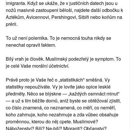
imigranta. Když se ukáže, že v justičních datech jsou u
nožů masivně zastoupeni běloši, najdete další odbočku k
Aztékům, Avicennovi, Pershingovi, Sibiři nebo koňům na
prérii.
To už není polemika. To je nemocná touha nikdy se
nenechat opravit faktem.
Bílý vrah je člověk. Muslimský podezřelý je symptom. To
je celé Vaše morální účetnictví.
Právě proto je Vaše řeč o „statistikách" směšná. Vy
statistiky nepoužíváte. Vy je lovíte jako opice lesklé
předměty. Něco se blýskne — „každých osmnáct minut"
— a už s tím běžíte domů, aniž byste se obtěžoval zjistit,
co číslo znamená, co neznamená, co měří, co neměří,
koho zahrnuje, koho nezahrnuje a zda vůbec obsahuje
proměnnou, kterou do něj cpete. Muslimové?
Náboženství? Bílí? Ne-bílí? Migranti? Občanství?