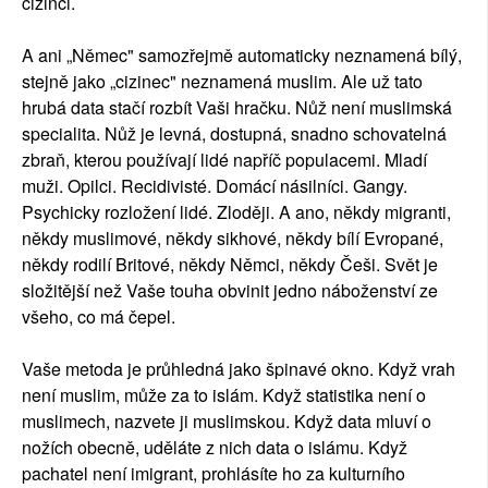
cizinci.
A ani „Němec" samozřejmě automaticky neznamená bílý,
stejně jako „cizinec" neznamená muslim. Ale už tato
hrubá data stačí rozbít Vaši hračku. Nůž není muslimská
specialita. Nůž je levná, dostupná, snadno schovatelná
zbraň, kterou používají lidé napříč populacemi. Mladí
muži. Opilci. Recidivisté. Domácí násilníci. Gangy.
Psychicky rozložení lidé. Zloději. A ano, někdy migranti,
někdy muslimové, někdy sikhové, někdy bílí Evropané,
někdy rodilí Britové, někdy Němci, někdy Češi. Svět je
složitější než Vaše touha obvinit jedno náboženství ze
všeho, co má čepel.
Vaše metoda je průhledná jako špinavé okno. Když vrah
není muslim, může za to islám. Když statistika není o
muslimech, nazvete ji muslimskou. Když data mluví o
nožích obecně, uděláte z nich data o islámu. Když
pachatel není imigrant, prohlásíte ho za kulturního