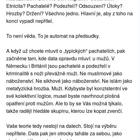
Etnicita? Pachatelé? Podezřelí? Odsouzení? Útoky?
Hrozby? Držení? Všechno jedno. Hlavní je, aby z toho na
konci vypadl nepřítel.
To není věda. To je automat na předsudky.
A když už chcete mluvit o „typických" pachatelích, pak
začněme tam, kde data opravdu mluví: u mužů. V
Německu i Británii jsou pachatelé a podezřelí v
kriminalitě s noži převážně muži. Ne muslimové jako
náboženství. Ne sikhové jako náboženství. Ne islám jako
metafyzická hrozba. Muži. Kdybyste byl konzistentní ve
své kolektivní logice, musel byste navrhnout plošná
opatření proti mužům. Ale to by se Vás možná týkalo,
takže raději hledáte skupinu, kterou lze kopat zvenčí.
Vaše teorie tedy nestojí na datech. Stojí na výběru
nepřítele. Data pak jen otrocky taháte za sebou, jako