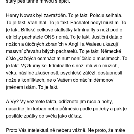
starý pes táhne mrtvou slepici.
Henry Nowak byl zavražděn. To je fakt. Policie selhala.
To je fakt. Vrah lhal. To je fakt. Pachatel nebyl muslim. To
je fakt. Britské celkové statistiky kriminality s noži podle
etnicity pachatele ONS nemá. To je fakt. Justiční data o
nožích a útočných zbraních v Anglii a Walesu ukazují
masivní převahu bílých pachatelů. To je fakt. Německé
číslo „každých osmnáct minut" není číslo o muslimech. To
je fakt. Výzkumy ke kriminalitě s noži mluví o mužích,
věku, násilné zkušenosti, psychické zátěži, dostupnosti
nože a konfliktech, ne o Vašem domácím démonovi
jménem islám. To je fakt.
A Vy? Vy vezmete fakta, odříznete jim ruce a nohy,
nasadíte jim turban nebo půlměsíc podle potřeby a pak je
posíláte zpátky do světa jako důkaz.
Proto Vás intelektuálně neberu vážně. Ne proto, že máte