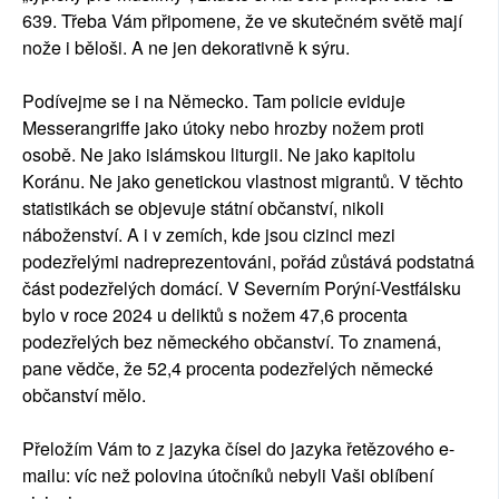
639. Třeba Vám připomene, že ve skutečném světě mají
nože i běloši. A ne jen dekorativně k sýru.
Podívejme se i na Německo. Tam policie eviduje
Messerangriffe jako útoky nebo hrozby nožem proti
osobě. Ne jako islámskou liturgii. Ne jako kapitolu
Koránu. Ne jako genetickou vlastnost migrantů. V těchto
statistikách se objevuje státní občanství, nikoli
náboženství. A i v zemích, kde jsou cizinci mezi
podezřelými nadreprezentováni, pořád zůstává podstatná
část podezřelých domácí. V Severním Porýní-Vestfálsku
bylo v roce 2024 u deliktů s nožem 47,6 procenta
podezřelých bez německého občanství. To znamená,
pane vědče, že 52,4 procenta podezřelých německé
občanství mělo.
Přeložím Vám to z jazyka čísel do jazyka řetězového e-
mailu: víc než polovina útočníků nebyli Vaši oblíbení