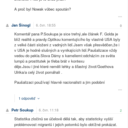
A proč byl Nowak vůbec spoután?
Jan Šinogl
6. čvn. 18:55
0
Komentář pana P.Soukupa je sice trefný,ale článek F. Golda je
blíž realitě a pravdy.Optikou komentujícího by vlastně USA byly
z velké části složeni z vadných lidí.Jsem však přesvědčen,že i
v USA je hodně slušných a vynikajících lidí.Paušalizace vždy
vedou do pekla.Slova Dámy s kameliemi:odcházím ze světa
lumpů a prostitutek je třeba brát v kontexu
děje.Jsou i jiné které neměli lehky a šťastný život/Goethova
Ulrika/a celý život pomáhali .
Paušalizaci používají hlavně nacionalisti a jim podobní
1 odpověď
Petr Soukup
6. čvn. 11:18
2
Statistika zločinů se účelově dělá tak, aby statisticky vyšší
problémovost migrantů i jejich potomků bylo obtížné prokázat.