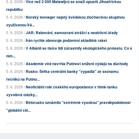
5. 6. 2026 /
Více než 2 000 Malawijců se snaží opustit Jihoafrickou
republiku
5. 6. 2026 /
Norský teenager najatý švédskou zločineckou skupinou
využívanou Írá...
5. 6. 2026 /
JAR: Rabování, samozvaní strážci a neaktivní úřady
5. 6. 2026 /
Írán rychle obnovuje podzemní skladiště raket
5. 6. 2026 /
V Albánii se tisíce lidí zúčastnily ekologického protestu. Co s
ním...
5. 6. 2026 /
Akademie věd navrhla Putinovi snížení výdajů na důchody
5. 6. 2026 /
Rusko: Šéfka centrální banky "vypadla" ze seznamu
řečníků na Putino...
5. 6. 2026 /
Neoficiální role českého europoslance v think-tanku
vyvolává otázky...
5. 6. 2026 /
Bělorusko oznámilo "extrémně vysokou" pravděpodobnost
"globální vál...