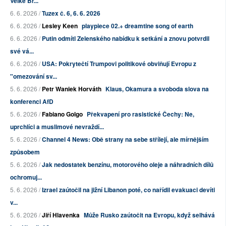
Velké Br...
6. 6. 2026 /
Tuzex č. 6, 6. 6. 2026
6. 6. 2026 /
Lesley Keen
playpiece 02.+ dreamtine song of earth
6. 6. 2026 /
Putin odmítl Zelenského nabídku k setkání a znovu potvrdil
své vá...
6. 6. 2026 /
USA: Pokrytečtí Trumpovi politikové obviňují Evropu z
"omezování sv...
5. 6. 2026 /
Petr Waniek Horváth
Klaus, Okamura a svoboda slova na
konferenci AfD
5. 6. 2026 /
Fabiano Golgo
Překvapení pro rasistické Čechy: Ne,
uprchlíci a muslimové nevraždí...
5. 6. 2026 /
Channel 4 News: Obě strany na sebe střílejí, ale mírnějším
způsobem
5. 6. 2026 /
Jak nedostatek benzínu, motorového oleje a náhradních dílů
ochromuj...
5. 6. 2026 /
Izrael zaútočil na jižní Libanon poté, co nařídil evakuaci devíti
v...
5. 6. 2026 /
Jiří Hlavenka
Může Rusko zaútočit na Evropu, když selhává