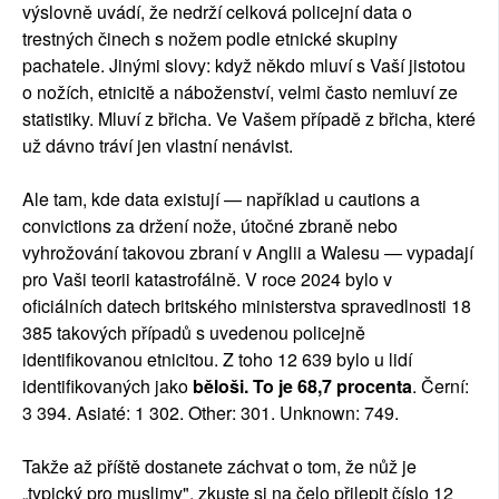
výslovně uvádí, že nedrží celková policejní data o
trestných činech s nožem podle etnické skupiny
pachatele. Jinými slovy: když někdo mluví s Vaší jistotou
o nožích, etnicitě a náboženství, velmi často nemluví ze
statistiky. Mluví z břicha. Ve Vašem případě z břicha, které
už dávno tráví jen vlastní nenávist.
Ale tam, kde data existují — například u cautions a
convictions za držení nože, útočné zbraně nebo
vyhrožování takovou zbraní v Anglii a Walesu — vypadají
pro Vaši teorii katastrofálně. V roce 2024 bylo v
oficiálních datech britského ministerstva spravedlnosti 18
385 takových případů s uvedenou policejně
identifikovanou etnicitou. Z toho 12 639 bylo u lidí
identifikovaných jako
běloši. To je 68,7 procenta
. Černí:
3 394. Asiaté: 1 302. Other: 301. Unknown: 749.
Takže až příště dostanete záchvat o tom, že nůž je
„typický pro muslimy", zkuste si na čelo přilepit číslo 12