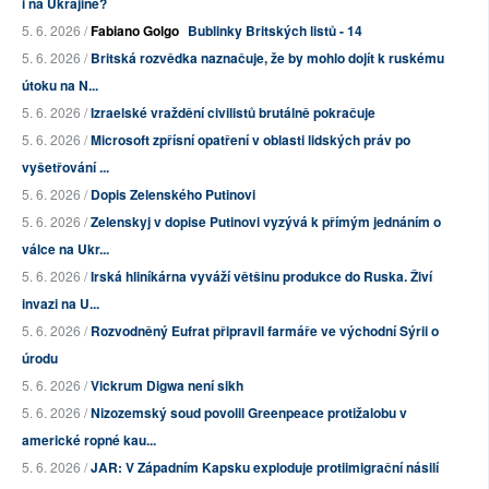
i na Ukrajině?
5. 6. 2026 /
Fabiano Golgo
Bublinky Britských listů - 14
5. 6. 2026 /
Britská rozvědka naznačuje, že by mohlo dojít k ruskému
útoku na N...
5. 6. 2026 /
Izraelské vraždění civilistů brutálně pokračuje
5. 6. 2026 /
Microsoft zpřísní opatření v oblasti lidských práv po
vyšetřování ...
5. 6. 2026 /
Dopis Zelenského Putinovi
5. 6. 2026 /
Zelenskyj v dopise Putinovi vyzývá k přímým jednáním o
válce na Ukr...
5. 6. 2026 /
Irská hliníkárna vyváží většinu produkce do Ruska. Živí
invazi na U...
5. 6. 2026 /
Rozvodněný Eufrat připravil farmáře ve východní Sýrii o
úrodu
5. 6. 2026 /
Vickrum Digwa není sikh
5. 6. 2026 /
Nizozemský soud povolil Greenpeace protižalobu v
americké ropné kau...
5. 6. 2026 /
JAR: V Západním Kapsku exploduje protiimigrační násilí