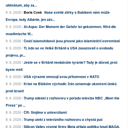
ultimátum, aby za...
9. 6. 2026 /
Boris Cvek
Naše světlé zítřky s Babišem nám může
Evropa, tedy Albánie, jen záv...
9. 6. 2026 /
Al-Aqsa: Der Moment der Gefahr ist gekommen. Wird die
muslimische W...
9. 6. 2026 /
Čeští islamofobové jsou přesně jako islamističtí extremisté
9. 6. 2026 /
Ti, kdo se ve Velké Británii a USA zasazovali o svobodu
projevu, pr...
9. 6. 2026 /
Ještě se v Británii neobáváte tyranie? Tady je důvod, proč
byste měli
9. 6. 2026 /
USA výrazně omezují svou přítomnost v NATO
8. 6. 2026 /
Krize na Blízkém východě: Írán oznamuje ukončení útoků
proti Izraeli
8. 6. 2026 /
Trump odešel z rozhovoru v pořadu televize NBC „Meet the
Press“ po ...
8. 6. 2026 /
ČR: Stojíme s univerzitami
8. 6. 2026 /
Trump utekl z televizního rozhovoru a chystá puč
8. 6. 2026 /
Silicon Valley včetně firmy Meta přijalo politiku hnutí MAGA,