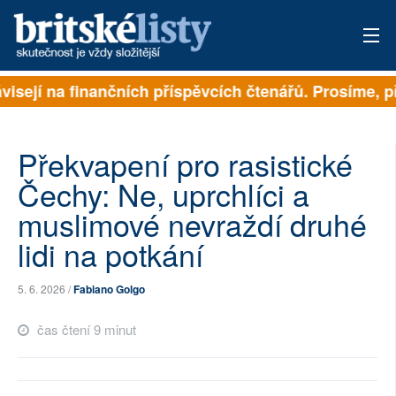
isejí na finančních příspěvcích čtenářů. Prosíme, přis
PŘIHLÁSIT
AKTUÁLNÍ VYDÁNÍ
Překvapení pro rasistické
ARCHIV
Čechy: Ne, uprchlíci a
muslimové nevraždí druhé
ROZHOVORY
lidi na potkání
TÉMATA
5. 6. 2026 /
Fabiano Golgo
NEJČTENĚJŠÍ ZA 7 DNÍ
čas čtení 9 minut
AUTOŘI
PŘÍSPĚVKY NA PROVOZ