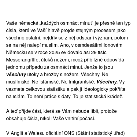
Vaše německé „každých osmnáct minut" je přesně ten typ
čísla, které ve Vaší hlavě projde stejným procesem jako
všechno ostatní: nejdřív se z něj odstraní význam, potom
se na něj nalepí muslim. Ano, v osmdesátimilionovém
Německu se v roce 2025 evidovalo asi 29 tisíc
Messerangriffe, útoků nožem, mcož přibližně odpovídá
jednomu případu za osmnáct minut. Jenže to jsou
všechny
útoky a hrozby s nožem. Všechny. Ne
muslimské. Ne islámské. Ne imigrantské.
Všechny.
Vy
vezmete celkovou statistiku a pak ji ideologicky pokřtíte
na islám. To není práce s daty. To je statistická krádež.
A teď přijde část, která se Vám nebude líbit, protože
obsahuje čísla, nikoli Vaše vnitřní počasí.
V Anglii a Walesu oficiální ONS (Státní statistický úřad)