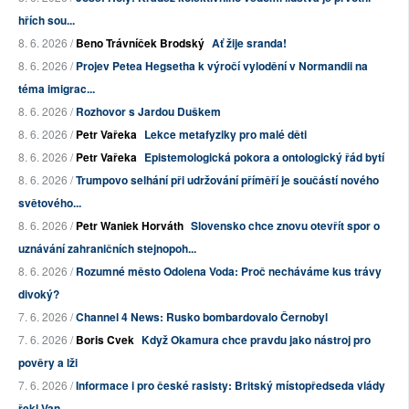
hřích sou...
8. 6. 2026 /
Beno Trávníček Brodský
Ať žije sranda!
8. 6. 2026 /
Projev Petea Hegsetha k výročí vylodění v Normandii na
téma imigrac...
8. 6. 2026 /
Rozhovor s Jardou Duškem
8. 6. 2026 /
Petr Vařeka
Lekce metafyziky pro malé děti
8. 6. 2026 /
Petr Vařeka
Epistemologická pokora a ontologický řád bytí
8. 6. 2026 /
Trumpovo selhání při udržování příměří je součástí nového
světového...
8. 6. 2026 /
Petr Waniek Horváth
Slovensko chce znovu otevřít spor o
uznávání zahraničních stejnopoh...
8. 6. 2026 /
Rozumné město Odolena Voda: Proč necháváme kus trávy
divoký?
7. 6. 2026 /
Channel 4 News: Rusko bombardovalo Černobyl
7. 6. 2026 /
Boris Cvek
Když Okamura chce pravdu jako nástroj pro
pověry a lži
7. 6. 2026 /
Informace i pro české rasisty: Britský místopředseda vlády
řekl Van...