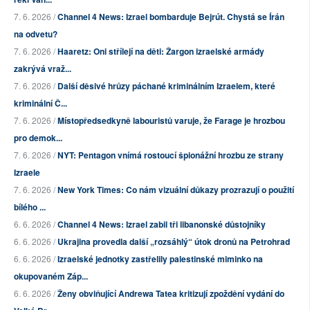
7. 6. 2026 /
Channel 4 News: Izrael bombarduje Bejrút. Chystá se Írán
na odvetu?
7. 6. 2026 /
Haaretz: Oni střílejí na děti: Žargon izraelské armády
zakrývá vraž...
7. 6. 2026 /
Další děsivé hrůzy páchané kriminálním Izraelem, které
kriminální Č...
7. 6. 2026 /
Místopředsedkyně labouristů varuje, že Farage je hrozbou
pro demok...
7. 6. 2026 /
NYT: Pentagon vnímá rostoucí špionážní hrozbu ze strany
Izraele
7. 6. 2026 /
New York Times: Co nám vizuální důkazy prozrazují o použití
bílého ...
6. 6. 2026 /
Channel 4 News: Izrael zabil tři libanonské důstojníky
6. 6. 2026 /
Ukrajina provedla další „rozsáhlý“ útok dronů na Petrohrad
6. 6. 2026 /
Izraelské jednotky zastřelily palestinské miminko na
okupovaném Záp...
6. 6. 2026 /
Ženy obviňující Andrewa Tatea kritizují zpoždění vydání do