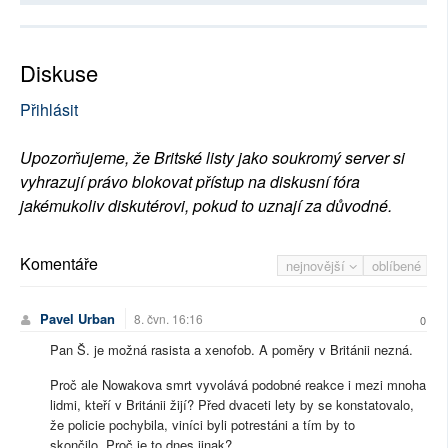
Diskuse
Přihlásit
Upozorňujeme, že Britské listy jako soukromý server si
vyhrazují právo blokovat přístup na diskusní fóra
jakémukoliv diskutérovi, pokud to uznají za důvodné.
Komentáře
nejnovější
oblíbené
Pavel Urban
8. čvn. 16:16
0
Pan Š. je možná rasista a xenofob. A poměry v Británii nezná.
Proč ale Nowakova smrt vyvolává podobné reakce i mezi mnoha
lidmi, kteří v Británii žijí? Před dvaceti lety by se konstatovalo,
že policie pochybila, viníci byli potrestáni a tím by to
skončilo. Proč je to dnes jinak?