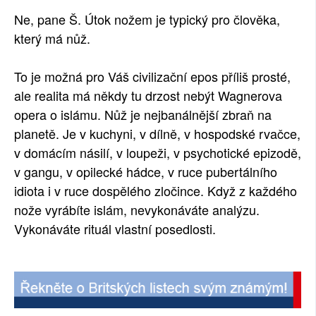
Ne, pane Š. Útok nožem je typický pro člověka,
který má nůž.
To je možná pro Váš civilizační epos příliš prosté,
ale realita má někdy tu drzost nebýt Wagnerova
opera o islámu. Nůž je nejbanálnější zbraň na
planetě. Je v kuchyni, v dílně, v hospodské rvačce,
v domácím násilí, v loupeži, v psychotické epizodě,
v gangu, v opilecké hádce, v ruce pubertálního
idiota i v ruce dospělého zločince. Když z každého
nože vyrábíte islám, nevykonáváte analýzu.
Vykonáváte rituál vlastní posedlosti.