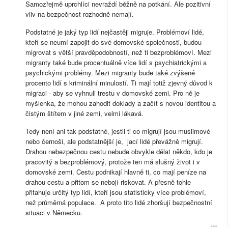
Samozřejmě uprchlíci nevraždí běžně na potkání. Ale pozitivní
vliv na bezpečnost rozhodně nemají.
Podstatné je jaký typ lidí nejčastěji migruje. Problémoví lidé,
kteří se neumí zapojit do své domovské společnosti, budou
migrovat s větší pravděpodobností, než ti bezproblémoví. Mezi
migranty také bude procentuálně více lidí s psychiatrickými a
psychickými problémy. Mezi migranty bude také zvýšené
procento lidí s kriminální minulostí. Ti mají totiž zjevný důvod k
migraci - aby se vyhnuli trestu v domovské zemi. Pro ně je
myšlenka, že mohou zahodit doklady a začít s novou identitou a
čistým štítem v jiné zemi, velmi lákavá.
Tedy není ani tak podstatné, jestli ti co migrují jsou muslimové
nebo černoši, ale podstatnější je, jací lidé převážně migrují.
Drahou nebezpečnou cestu nebude obvykle dělat někdo, kdo je
pracovitý a bezproblémový, protože ten má slušný život i v
domovské zemi. Cestu podnikají hlavně ti, co mají peníze na
drahou cestu a přitom se nebojí riskovat. A přesně tohle
přitahuje určitý typ lidí, kteří jsou statisticky více problémoví,
než průměrná populace. A proto tito lidé zhoršují bezpečnostní
situaci v Německu.