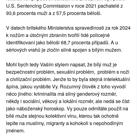
U.S. Sentencing Commission v roce 2021 pachatelé z
93,6 procenta muži a z 57,5 procenta běloši.
V datech britského Ministerstva spravedlnosti za rok 2024
k nožům a útočným zbraním tvořili lidé policejně
identifikovaní jako běloši 68,7 procenta případů. A u
sériových vrahů je zločin silně spojen s bílým mužem.
Mohl bych tedy Vaším stylem napsat, že bílý muž je
bezpečnostní problém, sexuální problém, problém s noži
a civilizační problém. Jenže to by byla stejná intelektuální
špína, jakou vyrábíte Vy. Rozumný člověk z toho vyvodí
něco jiného: kriminalita má silný genderový rozměr,
někdy i sociální, věkový a lokální rozměr, ale nedá se číst
jako náboženský horoskop. Vy pouze odmítáte použít na
bílé muže stejnou kolektivní vinu, kterou tak ochotně
lepíte na muslimy, migranty a kohokoli s nepohodlným
jménem.