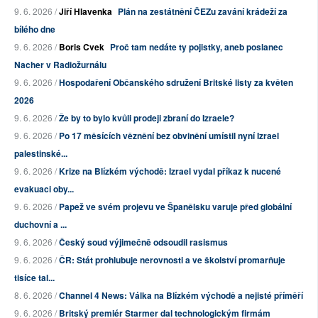
9. 6. 2026 /
Jiří Hlavenka
Plán na zestátnění ČEZu zavání krádeží za
bílého dne
9. 6. 2026 /
Boris Cvek
Proč tam nedáte ty pojistky, aneb poslanec
Nacher v Radiožurnálu
9. 6. 2026 /
Hospodaření Občanského sdružení Britské listy za květen
2026
9. 6. 2026 /
Že by to bylo kvůli prodeji zbraní do Izraele?
9. 6. 2026 /
Po 17 měsících věznění bez obvinění umístil nyní Izrael
palestinské...
9. 6. 2026 /
Krize na Blízkém východě: Izrael vydal příkaz k nucené
evakuaci oby...
9. 6. 2026 /
Papež ve svém projevu ve Španělsku varuje před globální
duchovní a ...
9. 6. 2026 /
Český soud výjimečně odsoudil rasismus
9. 6. 2026 /
ČR: Stát prohlubuje nerovnosti a ve školství promarňuje
tisíce tal...
8. 6. 2026 /
Channel 4 News: Válka na Blízkém východě a nejisté příměří
9. 6. 2026 /
Britský premiér Starmer dal technologickým firmám