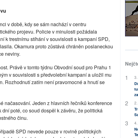
evu
ci v době, kdy se sám nachází v centru
itického projevu. Policie v minulosti požádala
 k trestnímu stíhání v souvislosti s kampaní SPD,
asila. Okamura proto zůstává chráněn poslaneckou
ce neviny.
Nejčt
nost. Právě v tomto týdnu Obvodní soud pro Prahu 1
m v souvislosti s předvolební kampaní a uložil mu
3.
orun. Rozhodnutí zatím není pravomocné a hnutí se
Dů
tu
za
é načasování. Jeden z hlavních řečníků konference
2.
Tr
 dní poté, co soud dospěl k závěru, že politická
S
estného činu.
4.
No
případě SPD nevede pouze v rovině politických
Te