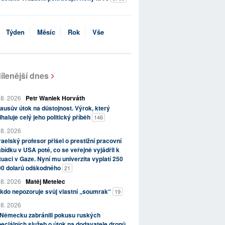
Týden
Měsíc
Rok
Vše
ílenější dnes
 8. 2026
Petr Waniek Horváth
ausův útok na důstojnost. Výrok, který
haluje celý jeho politický příběh
146
 8. 2026
raelský profesor přišel o prestižní pracovní
bídku v USA poté, co se veřejně vyjádřil k
tuaci v Gaze. Nyní mu univerzita vyplatí 250
00 dolarů odškodného
21
 8. 2026
Matěj Metelec
kdo nepozoruje svůj vlastní „soumrak“
19
 8. 2026
 Německu zabránili pokusu ruských
eciálních služeb o útok na dodavatele dronů