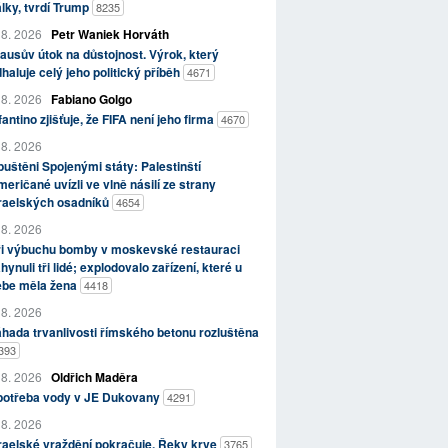
lky, tvrdí Trump
8235
 8. 2026
Petr Waniek Horváth
ausův útok na důstojnost. Výrok, který
haluje celý jeho politický příběh
4671
 8. 2026
Fabiano Golgo
fantino zjišťuje, že FIFA není jeho firma
4670
 8. 2026
uštěni Spojenými státy: Palestinští
eričané uvízli ve vlně násilí ze strany
zraelských osadníků
4654
 8. 2026
ři výbuchu bomby v moskevské restauraci
hynuli tři lidé; explodovalo zařízení, které u
ebe měla žena
4418
 8. 2026
hada trvanlivosti římského betonu rozluštěna
393
 8. 2026
Oldřich Maděra
potřeba vody v JE Dukovany
4291
 8. 2026
raelské vraždění pokračuje. Řeky krve
3765