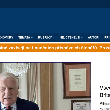
ZHOVORY
TÉMATA
RUBRIKY
NEJČTENĚJŠÍ
AUTOŘI
PŘÍ
ně závisejí na finančních příspěvcích čtenářů. Prosíme
Všec
Brit
Primár
komerc