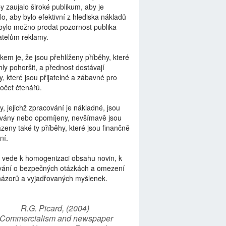
by zaujalo široké publikum, aby je
lo, aby bylo efektivní z hlediska nákladů
bylo možno prodat pozornost publika
telům reklamy.
kem je, že jsou přehlíženy příběhy, které
ly pohoršit, a přednost dostávají
y, které jsou přijatelné a zábavné pro
počet čtenářů.
y, jejichž zpracování je nákladné, jsou
vány nebo opomíjeny, nevšímavě jsou
zeny také ty příběhy, které jsou finančně
ní.
 vede k homogenizaci obsahu novin, k
vání o bezpečných otázkách a omezení
názorů a vyjadřovaných myšlenek.
R.G. Picard, (2004)
“Commercialism and newspaper