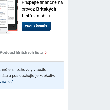
Přispějte finančně na
provoz
Britských
v mobilu.
Listů
CHCI PŘISPĚT
Podcast Britských listů
áhněte si rozhovory v audio
mátu a poslouchejte je kdekoliv.
k na to?