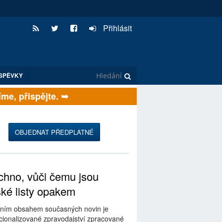
Přihlásit
SPĚVKY
, přispějte. ➥
OBJEDNAT PŘEDPLATNÉ
hno, vůči čemu jsou
ské listy opakem
ním obsahem současných novin je
ionalizované zpravodajství zpracované