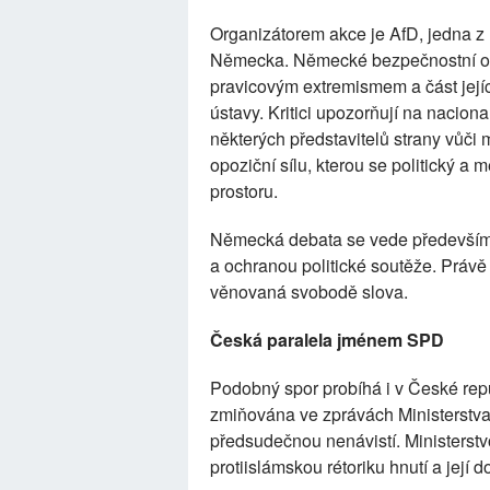
Organizátorem akce je AfD, jedna z 
Německa. Německé bezpečnostní org
pravicovým extremismem a část její
ústavy. Kritici upozorňují na naciona
některých představitelů strany vůči 
opoziční sílu, kterou se politický a 
prostoru.
Německá debata se vede především 
a ochranou politické soutěže. Právě
věnovaná svobodě slova.
Česká paralela jménem SPD
Podobný spor probíhá i v České re
zmiňována ve zprávách Ministerstva
předsudečnou nenávistí. Ministerst
protiislámskou rétoriku hnutí a její