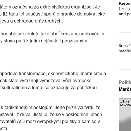
státem označena za extremistickou organizaci. Je
 již řadu let součástí sporů o hranice demokratické
ojevu a ochranou práv druhých.
hodobě prezentuje jako oběť cenzury, umlčování a
y slova patří k jejím nejčastěji používaným
topadové transformace, ekonomického liberalismu a
 však stále výrazněji vymezoval vůči evropské
Polit
tikulturalismu a tomu, co označuje za politickou
Marč
k radikálnějším postojům. Jeho příznivci tvrdí, že
tával již dříve. Jisté je, že se v posledních letech
rovatelů AfD mezi evropskými politiky a sám se v
anta.