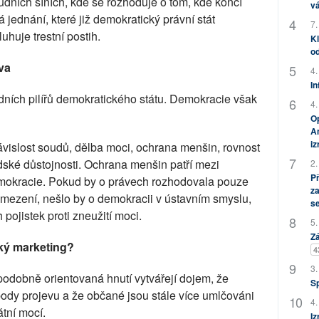
udních síních, kde se rozhoduje o tom, kde končí
vá
ná jednání, které již demokratický právní stát
7.
uhuje trestní postih.
Kl
od
va
4.
In
dních pilířů demokratického státu. Demokracie však
4.
Op
Am
i
závislost soudů, dělba moci, ochrana menšin, rovnost
dské důstojnosti. Ochrana menšin patří mezi
2.
P
emokracie. Pokud by o právech rozhodovala pouze
za
omezení, nešlo by o demokracii v ústavním smyslu,
s
pojistek proti zneužití moci.
5.
Zá
cký marketing?
4
3.
podobně orientovaná hnutí vytvářejí dojem, že
S
ody projevu a že občané jsou stále více umlčováni
4.
átní mocí.
Iz