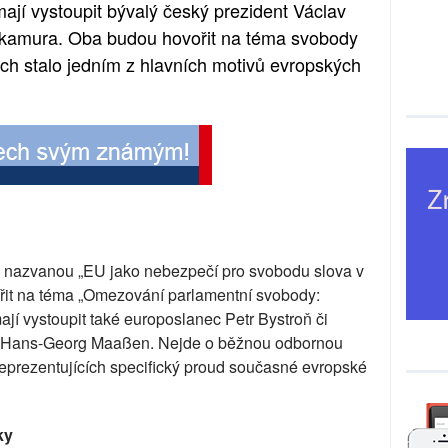
ají vystoupit bývalý český prezident Václav
kamura. Oba budou hovořit na téma svobody
tech stalo jedním z hlavních motivů evropských
u nazvanou „EU jako nebezpečí pro svobodu slova v
it na téma „Omezování parlamentní svobody:
ají vystoupit také europoslanec Petr Bystroň či
y Hans-Georg Maaßen. Nejde o běžnou odbornou
 reprezentujících specifický proud současné evropské
ky