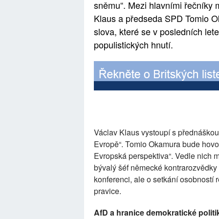
sněmu“. Mezi hlavními řečníky m
Klaus a předseda SPD Tomio O
slova, které se v posledních le
populistických hnutí.
Václav Klaus vystoupí s přednáško
Evropě“. Tomio Okamura bude hovoř
Evropská perspektiva“. Vedle nich m
bývalý šéf německé kontrarozvědk
konferenci, ale o setkání osobností
pravice.
AfD a hranice demokratické politi