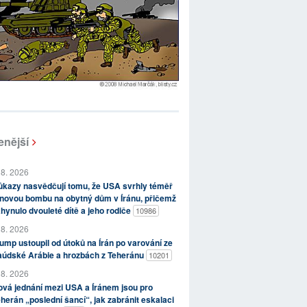
enější
 8. 2026
kazy nasvědčují tomu, že USA svrhly téměř
novou bombu na obytný dům v Íránu, přičemž
hynulo dvouleté dítě a jeho rodiče
10986
 8. 2026
ump ustoupil od útoků na Írán po varování ze
aúdské Arábie a hrozbách z Teheránu
10201
 8. 2026
vá jednání mezi USA a Íránem jsou pro
herán „poslední šancí“, jak zabránit eskalaci