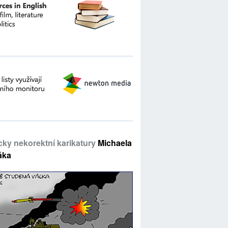
icky nekorektní karikatury
Michaela
áka