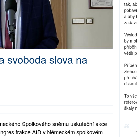
tak, a
pobavi
a aby 
zadava
Výsled
by moh
příběh
větší 
a svoboda slova na
Příběh
zlehčo
přechá
riskant
To vše
refero
škály 
ěmeckého Spolkového sněmu uskuteční akce
kongres frakce AfD v Německém spolkovém