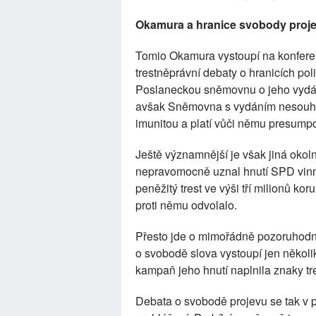
Okamura a hranice svobody proj
Tomio Okamura vystoupí na konferen
trestněprávní debaty o hranicích pol
Poslaneckou sněmovnu o jeho vydání
avšak Sněmovna s vydáním nesouhl
imunitou a platí vůči němu presump
Ještě významnější je však jiná okol
nepravomocně uznal hnutí SPD vinný
peněžitý trest ve výši tří milionů k
proti němu odvolalo.
Přesto jde o mimořádně pozoruhodn
o svobodě slova vystoupí jen několik
kampaň jeho hnutí naplnila znaky tr
Debata o svobodě projevu se tak v 