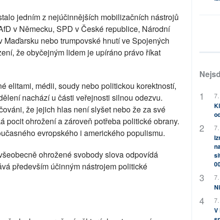
talo jedním z nejúčinnějších mobilizačních nástrojů
 AfD v Německu, SPD v České republice, Národní
a v Maďarsku nebo trumpovské hnutí ve Spojených
ení, že obyčejným lidem je upíráno právo říkat
Nejsd
é elitami, médii, soudy nebo politickou korektností,
7.
dělení nachází u části veřejnosti silnou odezvu.
Kl
váni, že jejich hlas není slyšet nebo že za své
od
á pocit ohrožení a zároveň potřeba politické obrany.
7.
současného evropského i amerického populismu.
Iz
na
 všeobecně ohrožené svobody slova odpovídá
si
0
tává především účinným nástrojem politické
7.
Ni
7.
V
sp