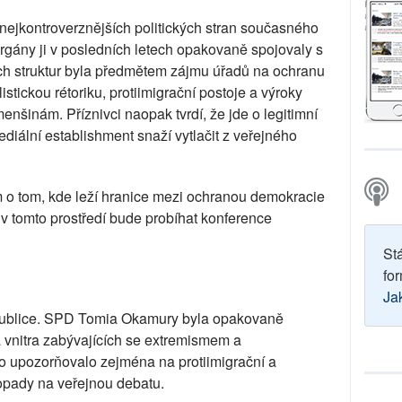
nejkontroverznějších politických stran současného
ány ji v posledních letech opakovaně spojovaly s
ch struktur byla předmětem zájmu úřadů na ochranu
listickou rétoriku, protiimigrační postoje a výroky
menšinám. Příznivci naopak tvrdí, že jde o legitimní
mediální establishment snaží vytlačit z veřejného
o tom, kde leží hranice mezi ochranou demokracie
 v tomto prostředí bude probíhat konference
St
for
Ja
publice. SPD Tomia Okamury byla opakovaně
 vnitra zabývajících se extremismem a
vo upozorňovalo zejména na protiimigrační a
 dopady na veřejnou debatu.