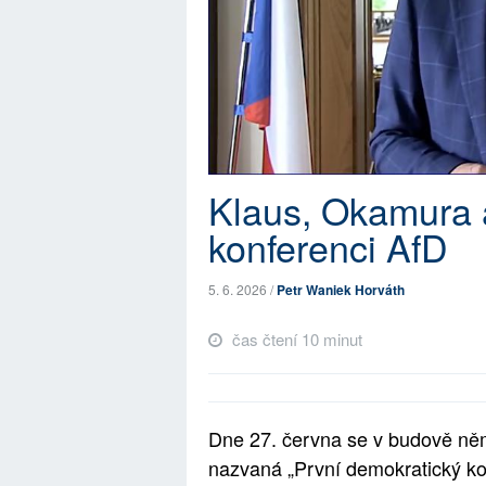
Klaus, Okamura 
konferenci AfD
5. 6. 2026 /
Petr Waniek Horváth
čas čtení 10 minut
Dne 27. června se v budově n
nazvaná „První demokratický 