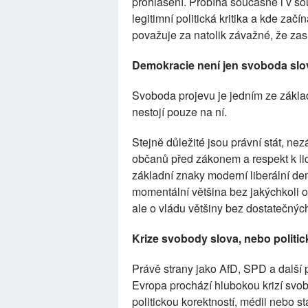
prohlášení. Probíhá současně i v so
legitimní politická kritika a kde začí
považuje za natolik závažné, že zasl
Demokracie není jen svoboda slo
Svoboda projevu je jedním ze zákla
nestojí pouze na ní.
Stejně důležité jsou právní stát, ne
občanů před zákonem a respekt k li
základní znaky moderní liberální d
momentální většina bez jakýchkoli 
ale o vládu většiny bez dostatečných 
Krize svobody slova, nebo politi
Právě strany jako AfD, SPD a další 
Evropa prochází hlubokou krizí svob
politickou korektností, médii nebo st