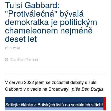
Tulsi Gabbard:
SOCIÁLNÍ SÍTĚ
"Protiválečná" bývalá
RUBRIKY
demokratka je politickým
chameleonem nejméně
PLNÁ VERZE STRÁNEK
deset let
20. 3. 2026
čas čtení 7 minut
V červnu 2022 jsem se zúčastnil debaty s Tulsi
Gabbard v divadle na Broadwayi,
.
píše Ben Burgis