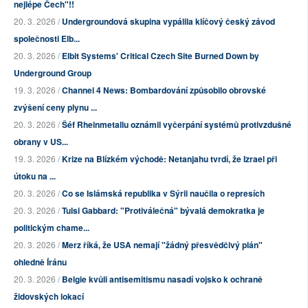
nejlépe Čech"!!
20. 3. 2026 /
Undergroundová skupina vypálila klíčový český závod
společnosti Elb...
20. 3. 2026 /
Elbit Systems' Critical Czech Site Burned Down by
Underground Group
19. 3. 2026 /
Channel 4 News: Bombardování způsobilo obrovské
zvýšení ceny plynu ...
20. 3. 2026 /
Šéf Rheinmetallu oznámil vyčerpání systémů protivzdušné
obrany v US...
19. 3. 2026 /
Krize na Blízkém východě: Netanjahu tvrdí, že Izrael při
útoku na ...
20. 3. 2026 /
Co se Islámská republika v Sýrii naučila o represích
20. 3. 2026 /
Tulsi Gabbard: "Protiválečná" bývalá demokratka je
politickým chame...
20. 3. 2026 /
Merz říká, že USA nemají "žádný přesvědčivý plán"
ohledně Íránu
20. 3. 2026 /
Belgie kvůli antisemitismu nasadí vojsko k ochraně
židovských lokací