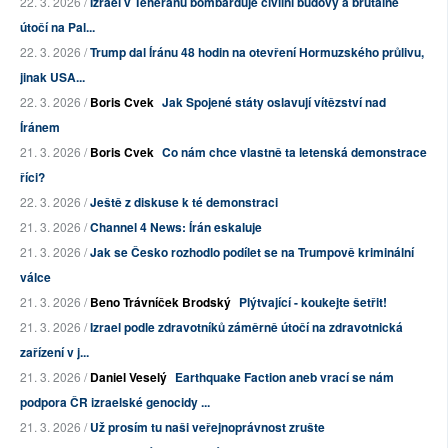
22. 3. 2026 /
Izrael v Teheránu bombarduje civilní budovy a brutálně
útočí na Pal...
22. 3. 2026 /
Trump dal Íránu 48 hodin na otevření Hormuzského průlivu,
jinak USA...
22. 3. 2026 /
Boris Cvek
Jak Spojené státy oslavují vítězství nad
Íránem
21. 3. 2026 /
Boris Cvek
Co nám chce vlastně ta letenská demonstrace
říci?
22. 3. 2026 /
Ještě z diskuse k té demonstraci
21. 3. 2026 /
Channel 4 News: Írán eskaluje
21. 3. 2026 /
Jak se Česko rozhodlo podílet se na Trumpově kriminální
válce
21. 3. 2026 /
Beno Trávníček Brodský
Plýtvající - koukejte šetřit!
21. 3. 2026 /
Izrael podle zdravotníků záměrně útočí na zdravotnická
zařízení v j...
21. 3. 2026 /
Daniel Veselý
Earthquake Faction aneb vrací se nám
podpora ČR izraelské genocidy ...
21. 3. 2026 /
Už prosím tu naši veřejnoprávnost zrušte