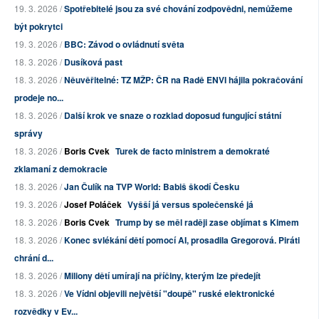
19. 3. 2026 /
Spotřebitelé jsou za své chování zodpovědni, nemůžeme
být pokrytci
19. 3. 2026 /
BBC: Závod o ovládnutí světa
18. 3. 2026 /
Dusíková past
18. 3. 2026 /
Něuvěřitelné: TZ MŽP: ČR na Radě ENVI hájila pokračování
prodeje no...
18. 3. 2026 /
Další krok ve snaze o rozklad doposud fungující státní
správy
18. 3. 2026 /
Boris Cvek
Turek de facto ministrem a demokraté
zklamaní z demokracie
18. 3. 2026 /
Jan Čulík na TVP World: Babiš škodí Česku
19. 3. 2026 /
Josef Poláček
Vyšší já versus společenské já
18. 3. 2026 /
Boris Cvek
Trump by se měl raději zase objímat s Kimem
18. 3. 2026 /
Konec svlékání dětí pomocí AI, prosadila Gregorová. Piráti
chrání d...
18. 3. 2026 /
Miliony dětí umírají na příčiny, kterým lze předejít
18. 3. 2026 /
Ve Vídni objevili největší "doupě" ruské elektronické
rozvědky v Ev...