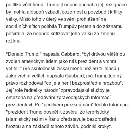
politiku vůči Íránu, Trump ji neposlouchal a její rezignace
by mohla alespoň vzbudit pozornost a povzbudit kritiky
války. Místo toho v úterý ve svém prohlášení na
sociálních sítích políbila Trumpův prsten a do záznamu
potvrdila, že nebude kritizovat jeho válku za změnu
režimu.
"Donald Trump," napsala Gabbard, "byl drtivou většinou
zvolen americkým lidem jako náš prezident a vrchní
velitel." (Ve skutečnosti získal méně než 50 % hlasů.)
Jako vrchní velitel, napsala Gabbard, má Trump jediný
právo rozhodovat "co je a není bezprostřední hrozbou".
Její role ředitelky národní zpravodajské služby je
omezena na předávání zpravodajských informací
prezidentovi. Po "pečlivém přezkoumání" těchto informací
"prezident Trump dospěl k závěru, že teroristický
islamistický režim v Íránu představuje bezprostřední
hrozbu a na základě tohoto závěru podnikl kroky".