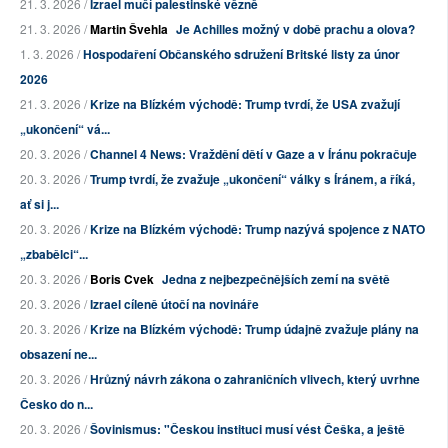
21. 3. 2026 /
Izrael mučí palestinské vězně
21. 3. 2026 /
Martin Švehla
Je Achilles možný v době prachu a olova?
1. 3. 2026 /
Hospodaření Občanského sdružení Britské listy za únor
2026
21. 3. 2026 /
Krize na Blízkém východě: Trump tvrdí, že USA zvažují
„ukončení“ vá...
20. 3. 2026 /
Channel 4 News: Vraždění dětí v Gaze a v Íránu pokračuje
20. 3. 2026 /
Trump tvrdí, že zvažuje „ukončení“ války s Íránem, a říká,
ať si j...
20. 3. 2026 /
Krize na Blízkém východě: Trump nazývá spojence z NATO
„zbabělci“...
20. 3. 2026 /
Boris Cvek
Jedna z nejbezpečnějších zemí na světě
20. 3. 2026 /
Izrael cíleně útočí na novináře
20. 3. 2026 /
Krize na Blízkém východě: Trump údajně zvažuje plány na
obsazení ne...
20. 3. 2026 /
Hrůzný návrh zákona o zahraničních vlivech, který uvrhne
Česko do n...
20. 3. 2026 /
Šovinismus: "Českou instituci musí vést Češka, a ještě