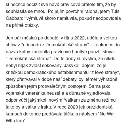
si nechce odcizit své nové pravicové přátele tím, že by
souhlasila se mnou. Po jejím povrchní "aloha, jsem Tulsi
Gabbard" výmluvě skoro nemluvila, pokud neodpovídala
na přímé otázky.
Jen pár měsíců po debatě, v říjnu 2022, udělala velkou
show z "odchodu z Demokratické strany" — dokonce do
názvu knihy začlenila pravicově hanlivé použití slova
"Demokratická strana". Do té doby si myslím, že nikdo
nebyl nijak zvlášť šokovaný. Jakýkoli dojem, že je
kritičkou demokratického establishmentu "z levé strany",
který přetrvával v době naší debaty, byl téměř výhradně
způsoben jejím protiválečným postojem. Sama jako
vojenská veteránka neustále a důrazně vyjadřovala
odpor vůči jakýmkoli novým "válkám za změnu režimu",
jako byla válka v Iráku. V roce 2020 její prezidentská
kampaň dokonce prodávala trička s nápisem "No War
With Iran".