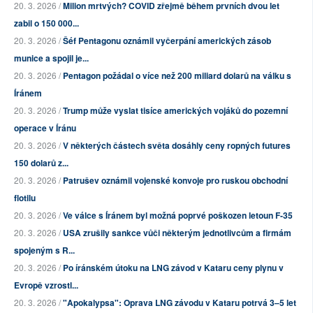
20. 3. 2026 /
Milion mrtvých? COVID zřejmě během prvních dvou let
zabil o 150 000...
20. 3. 2026 /
Šéf Pentagonu oznámil vyčerpání amerických zásob
munice a spojil je...
20. 3. 2026 /
Pentagon požádal o více než 200 miliard dolarů na válku s
Íránem
20. 3. 2026 /
Trump může vyslat tisíce amerických vojáků do pozemní
operace v Íránu
20. 3. 2026 /
V některých částech světa dosáhly ceny ropných futures
150 dolarů z...
20. 3. 2026 /
Patrušev oznámil vojenské konvoje pro ruskou obchodní
flotilu
20. 3. 2026 /
Ve válce s Íránem byl možná poprvé poškozen letoun F-35
20. 3. 2026 /
USA zrušily sankce vůči některým jednotlivcům a firmám
spojeným s R...
20. 3. 2026 /
Po íránském útoku na LNG závod v Kataru ceny plynu v
Evropě vzrostl...
20. 3. 2026 /
"Apokalypsa": Oprava LNG závodu v Kataru potrvá 3–5 let