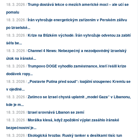
18. 3. 2026 /
Trump dostává lekce o mezích americké moci – ale učí se
pomalu
18. 3. 2026 /
Írán vyhrožuje energetickým zařízením v Perském zálivu
po izraelské...
18. 3. 2026 /
Krize na Blízkém východě: Írán vyhrožuje odvetou za zabití
šéfa be...
18. 3. 2026 /
Channel 4 News: Nebezpečný a nezodpovědný izraelský
útok na íránské...
18. 3. 2026 /
Trumpovo DOGE vyhodilo zaměstnance, kteří řešili krize
dodávek ropy...
18. 3. 2026 /
„Postavte Putina před soud“: loajální stoupenec Kremlu se
v ojedině...
18. 3. 2026 /
Zatímco se Izrael chystá uplatnit „model Gaza“ v Libanonu,
kde je m...
18. 3. 2026 /
Izrael srovnává Libanon se zemí
18. 3. 2026 /
Morálka klesá, když zpoždění výplat zasáhlo íránské
bezpečnostní je...
18. 3. 2026 /
Ekologická hrozba: Ruský tanker s desítkami tisíc tun