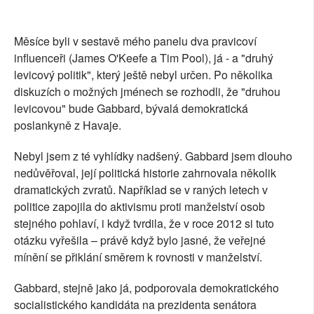
Měsíce byli v sestavě mého panelu dva pravicoví
influenceři (James O'Keefe a Tim Pool), já - a "druhý
levicový politik", který ještě nebyl určen. Po několika
diskuzích o možných jménech se rozhodli, že "druhou
levicovou" bude Gabbard, bývalá demokratická
poslankyně z Havaje.
Nebyl jsem z té vyhlídky nadšený. Gabbard jsem dlouho
nedůvěřoval, její politická historie zahrnovala několik
dramatických zvratů. Například se v raných letech v
politice zapojila do aktivismu proti manželství osob
stejného pohlaví, i když tvrdila, že v roce 2012 si tuto
otázku vyřešila – právě když bylo jasné, že veřejné
mínění se přiklání směrem k rovnosti v manželství.
Gabbard, stejně jako já, podporovala demokratického
socialistického kandidáta na prezidenta senátora