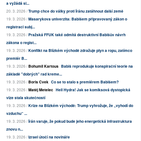
a vyžádá si...
20. 3. 2026 /
Trump chce do války proti Íránu zatáhnout další země
19. 3. 2026 /
Masarykova univerzita: Babišem připravovaný zákon o
registraci subj...
19. 3. 2026 /
Pražská FFUK také odmítá destruktivní Babišův návrh
zákona o regist...
19. 3. 2026 /
Konflikt na Blízkém východě zdražuje plyn a ropu, zatímco
premiér B...
19. 3. 2026 /
Bohumil Kartous
Babiš reprodukuje konspirační teorie na
základě "dobrých" rad kreme...
19. 3. 2026 /
Boris Cvek
Co se to stalo s premiérem Babišem?
19. 3. 2026 /
Matěj Metelec
Heil Hydra! Jak se komiksová dystopická
vize stala skutečností
19. 3. 2026 /
Krize na Blízkém východě: Trump vyhrožuje, že „vyhodí do
vzduchu“ ...
19. 3. 2026 /
Írán varuje, že pokud bude jeho energetická infrastruktura
znovu n...
19. 3. 2026 /
Izrael útočí na novináře