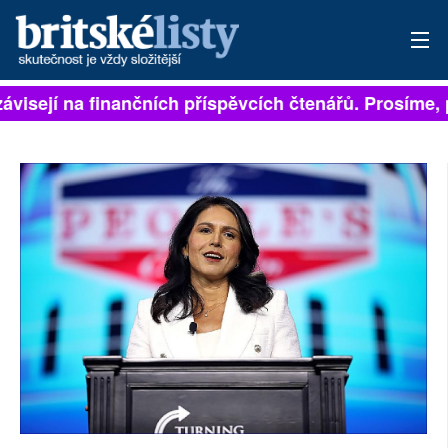
ávisejí na finančních příspěvcích čtenářů. Prosíme, př
PŘIHLÁSIT
AKTUÁLNÍ VYDÁNÍ
ARCHIV
ROZHOVORY
TÉMATA
NEJČTENĚJŠÍ ZA 7 DNÍ
AUTOŘI
PŘÍSPĚVKY NA PROVOZ