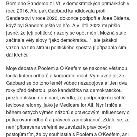
Bernieho Sanderse z I-Vt. v demokratických primárkách v
roce 2016. Ale pak Gabbard kandidovala proti
Sandersovi v roce 2020, dokonce podpořila Joea Bidena,
když byl Sanders ještě ve hře. A v létě 2022 mi přišlo
jasné, že její politické názory se opět mění. Možná stále
začínala věty slovy "jako demokratka...", ale jakákoli
vazba na tuto stranu politického spektra jí připadala čím
dál křehčí.
Moje debata s Poolem a O'Keefem se nakonec většinou
točila kolem odborů a korporátní moci. Výmluvné je, že
Gabbard se do toho téměř vůbec nezapojovala. Jen dva
roky před debatou, jako kandidátka na demokratickou
prezidentskou nominaci, uvedla, že podporuje rozsáhlé
levicové reformy, jako je Medicare for All. Nyní mlčela
během ostrých výměn názorů s pravicovými influencery o
potlačování odborů a právech zaměstnanců. Zdálo se, že
není připravena veřejně se zavázat k pravicovým
postojům tím, že by souhlasila s Poolem a O'Keefem, ani