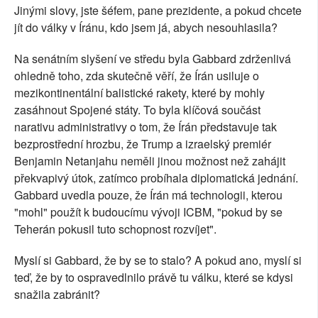
Jinými slovy, jste šéfem, pane prezidente, a pokud chcete
jít do války v Íránu, kdo jsem já, abych nesouhlasila?
Na senátním slyšení ve středu byla Gabbard zdrženlivá
ohledně toho, zda skutečně věří, že Írán usiluje o
mezikontinentální balistické rakety, které by mohly
zasáhnout Spojené státy. To byla klíčová součást
narativu administrativy o tom, že Írán představuje tak
bezprostřední hrozbu, že Trump a izraelský premiér
Benjamin Netanjahu neměli jinou možnost než zahájit
překvapivý útok, zatímco probíhala diplomatická jednání.
Gabbard uvedla pouze, že Írán má technologii, kterou
"mohl" použít k budoucímu vývoji ICBM, "pokud by se
Teherán pokusil tuto schopnost rozvíjet".
Myslí si Gabbard, že by se to stalo? A pokud ano, myslí si
teď, že by to ospravedlnilo právě tu válku, které se kdysi
snažila zabránit?