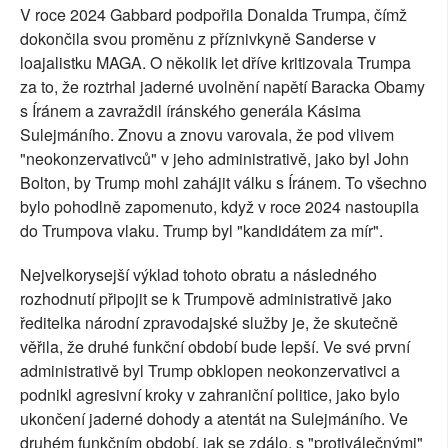
V roce 2024 Gabbard podpořila Donalda Trumpa, čímž
dokončila svou proměnu z příznivkyně Sanderse v
loajalistku MAGA. O několik let dříve kritizovala Trumpa
za to, že roztrhal jaderné uvolnění napětí Baracka Obamy
s Íránem a zavraždil íránského generála Kásima
Sulejmáního. Znovu a znovu varovala, že pod vlivem
"neokonzervativců" v jeho administrativě, jako byl John
Bolton, by Trump mohl zahájit válku s Íránem. To všechno
bylo pohodlně zapomenuto, když v roce 2024 nastoupila
do Trumpova vlaku. Trump byl "kandidátem za mír".
Nejvelkorysejší výklad tohoto obratu a následného
rozhodnutí připojit se k Trumpově administrativě jako
ředitelka národní zpravodajské služby je, že skutečně
věřila, že druhé funkční období bude lepší. Ve své první
administrativě byl Trump obklopen neokonzervativci a
podnikl agresivní kroky v zahraniční politice, jako bylo
ukončení jaderné dohody a atentát na Sulejmáního. Ve
druhém funkčním období, jak se zdálo, s "protiválečnými"