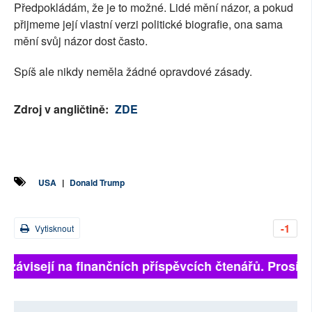
Předpokládám, že je to možné. Lidé mění názor, a pokud
přijmeme její vlastní verzi politické biografie, ona sama
mění svůj názor dost často.
Spíš ale nikdy neměla žádné opravdové zásady.
Zdroj v angličtině:
ZDE
USA
|
Donald Trump
-1
Vytisknout
 závisejí na finančních příspěvcích čtenářů. Prosíme, 