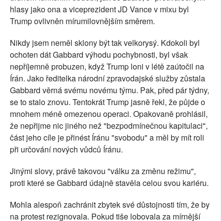
hlasy jako ona a viceprezident JD Vance v mixu byl
Trump ovlivněn mírumilovnějším směrem.
Nikdy jsem neměl sklony být tak velkorysý. Kdokoli byl
ochoten dát Gabbard výhodu pochybnosti, byl však
nepříjemně probuzen, když Trump loni v létě zaútočil na
Írán. Jako ředitelka národní zpravodajské služby zůstala
Gabbard věrná svému novému týmu. Pak, před pár týdny,
se to stalo znovu. Tentokrát Trump jasně řekl, že půjde o
mnohem méně omezenou operaci. Opakovaně prohlásil,
že nepřijme nic jiného než "bezpodmínečnou kapitulaci",
část jeho cíle je přinést Íránu "svobodu" a měl by mít roli
při určování nových vůdců Íránu.
Jinými slovy, právě takovou "válku za změnu režimu",
proti které se Gabbard údajně stavěla celou svou kariéru.
Mohla alespoň zachránit zbytek své důstojnosti tím, že by
na protest rezignovala. Pokud tiše lobovala za mírnější