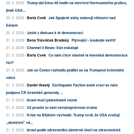
22. 3. 2026 /
Trump dal Íránu 48 hodin na otevření Hormuzského průlivu,
jinak USA...
22. 3. 2026 /
Boris Cvek
Jak Spojené státy oslavují vítězství nad
Íránem
22. 3. 2026 /
Ještě z diskuse k té demonstraci
21. 3. 2026 /
Beno Trávníček Brodský
Plýtvající - koukejte šetřit!
21. 3. 2026 /
Channel 4 News: Írán eskaluje
21. 3. 2026 /
Boris Cvek
Co nám chce vlastně ta letenská demonstrace
říci?
21. 3. 2026 /
Jak se Česko rozhodlo podílet se na Trumpově kriminální
válce
21. 3. 2026 /
Daniel Veselý
Earthquake Faction aneb vrací se nám
podpora ČR izraelské genocidy ...
21. 3. 2026 /
Izrael mučí palestinské vězně
21. 3. 2026 /
Už prosím tu naši veřejnoprávnost zrušte
21. 3. 2026 /
Krize na Blízkém východě: Trump tvrdí, že USA zvažují
„ukončení“ vá...
21. 3. 2026 /
Izrael podle zdravotníků záměrně útočí na zdravotnická