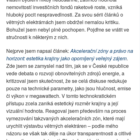
nemovitostí investičních fondů raketově roste, vzniká
hluboký pocit nespravedlnosti. Za svou sérii článků o
větrných elektrárnách jsem obdržel nemalou kritiku.
Bohužel jsem nebyl plně pochopen. Pojďme se vrátit ve
stručnosti k některým z nich.
Nejprve jsem napsal článek:
Akcelerační zóny a právo na
horizont: estetika krajiny jako opomíjený veřejný zájem
.
Zde jsem se zamyslel nad tím, jak se v České republice
vede debata o rozvoji obnovitelných zdrojů energie, a
kritizoval jsem skutečnost, že se celá diskuse redukuje
pouze na technické parametry, jako jsou hlučnost, emise
či výkon v megawattech. V tomto technokratickém
přístupu zcela zaniká estetický rozměr krajiny a její
vizuální hodnota. Reagoval jsem především na proces
vymezování takzvaných akceleračních zón, které mají
urychlit výstavbu větrných elektráren – podle mého
názoru se však tak děje na úkor transparentnosti a citlivé