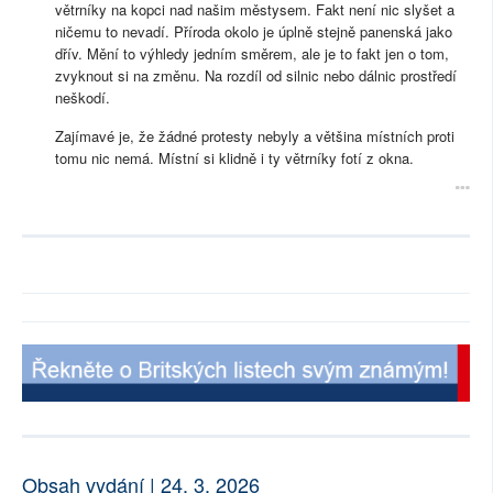
větrníky na kopci nad našim městysem. Fakt není nic slyšet a
ničemu to nevadí. Příroda okolo je úplně stejně panenská jako
dřív. Mění to výhledy jedním směrem, ale je to fakt jen o tom,
zvyknout si na změnu. Na rozdíl od silnic nebo dálnic prostředí
neškodí.
Zajímavé je, že žádné protesty nebyly a většina místních proti
tomu nic nemá. Místní si klidně i ty větrníky fotí z okna.
Obsah vydání | 24. 3. 2026