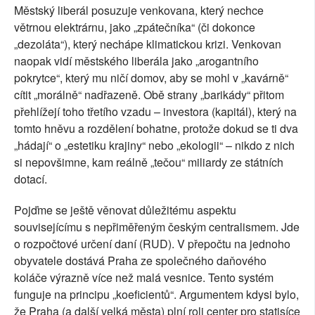
Městský liberál posuzuje venkovana, který nechce
větrnou elektrárnu, jako „zpátečníka“ (či dokonce
„dezoláta“), který nechápe klimatickou krizi. Venkovan
naopak vidí městského liberála jako „arogantního
pokrytce“, který mu ničí domov, aby se mohl v „kavárně“
cítit „morálně“ nadřazeně. Obě strany „barikády“ přitom
přehlížejí toho třetího vzadu – investora (kapitál), který na
tomto hněvu a rozdělení bohatne, protože dokud se ti dva
„hádají“ o „estetiku krajiny“ nebo „ekologii“ – nikdo z nich
si nepovšimne, kam reálně „tečou“ miliardy ze státních
dotací.
Pojďme se ještě věnovat důležitému aspektu
souvisejícímu s nepřiměřeným českým centralismem. Jde
o rozpočtové určení daní (RUD). V přepočtu na jednoho
obyvatele dostává Praha ze společného daňového
koláče výrazně více než malá vesnice. Tento systém
funguje na principu „koeficientů“. Argumentem kdysi bylo,
že Praha (a další velká města) plní roli center pro statisíce