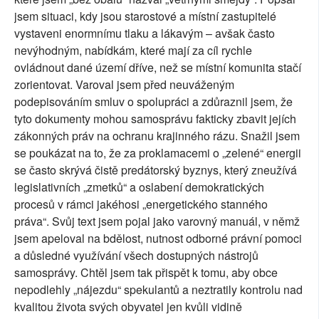
jsem situaci, kdy jsou starostové a místní zastupitelé
vystaveni enormnímu tlaku a lákavým – avšak často
nevýhodným, nabídkám, které mají za cíl rychle
ovládnout dané území dříve, než se místní komunita stačí
zorientovat. Varoval jsem před neuváženým
podepisováním smluv o spolupráci a zdůraznil jsem, že
tyto dokumenty mohou samosprávu fakticky zbavit jejích
zákonných práv na ochranu krajinného rázu. Snažil jsem
se poukázat na to, že za proklamacemi o „zelené“ energii
se často skrývá čistě predátorský byznys, který zneužívá
legislativních „zmetků“ a oslabení demokratických
procesů v rámci jakéhosi „energetického stanného
práva“. Svůj text jsem pojal jako varovný manuál, v němž
jsem apeloval na bdělost, nutnost odborné právní pomoci
a důsledné využívání všech dostupných nástrojů
samosprávy. Chtěl jsem tak přispět k tomu, aby obce
nepodlehly „nájezdu“ spekulantů a neztratily kontrolu nad
kvalitou života svých obyvatel jen kvůli vidině