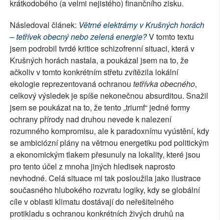
krátkodobého (a velmi nejistého) finančního zisku.
Následoval článek:
Větrné elektrárny v Krušných horách
– tetřívek obecný nebo zelená energie?
V tomto textu
jsem podrobil tvrdé kritice schizofrenní situaci, která v
Krušných horách nastala, a poukázal jsem na to, že
ačkoliv v tomto konkrétním střetu zvítězila lokální
ekologie reprezentovaná ochranou
tetřívka obecného
,
celkový výsledek je spíše nekonečnou absurditou. Snažil
jsem se poukázat na to, že tento „triumf“ jedné formy
ochrany přírody nad druhou nevede k nalezení
rozumného kompromisu, ale k paradoxnímu vyústění, kdy
se ambiciózní plány na větrnou energetiku pod politickým
a ekonomickým tlakem přesunuly na lokality, které jsou
pro tento účel z mnoha jiných hledisek naprosto
nevhodné. Celá situace mi tak posloužila jako ilustrace
současného hlubokého rozvratu logiky, kdy se globální
cíle v oblasti klimatu dostávají do neřešitelného
protikladu s ochranou konkrétních živých druhů na