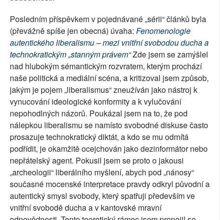
Posledním příspěvkem v pojednávané „sérii“ článků byla
(převážně spíše jen obecná) úvaha:
Fenomenologie
autentického liberalismu – mezi vnitřní svobodou ducha a
technokratickým „stanným právem“
Zde jsem se zamýšlel
nad hlubokým sémantickým rozvratem, kterým prochází
naše politická a mediální scéna, a kritizoval jsem způsob,
jakým je pojem „liberalismus“ zneužíván jako nástroj k
vynucování ideologické konformity a k vylučování
nepohodlných názorů. Poukázal jsem na to, že pod
nálepkou liberalismu se namísto svobodné diskuse často
prosazuje technokratický diktát, a kdo se mu odmítá
podřídit, je okamžitě ocejchován jako dezinformátor nebo
nepřátelský agent. Pokusil jsem se proto o jakousi
„archeologii“ liberálního myšlení, abych pod „nánosy“
současné mocenské interpretace pravdy odkryl původní a
autentický smysl svobody, který spatřuji především ve
vnitřní svobodě ducha a v kantovské mravní
odpovědnosti. Tento teoretický rámec jsem propojil se