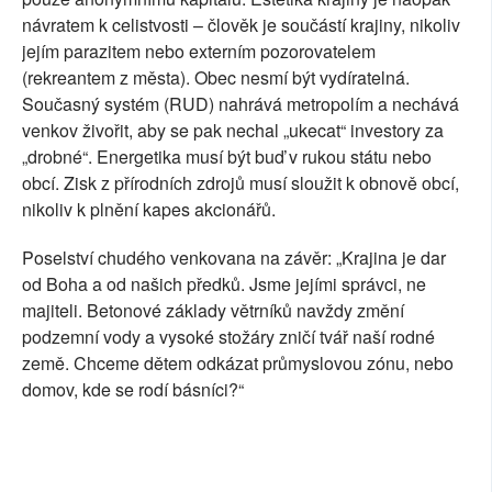
návratem k celistvosti – člověk je součástí krajiny, nikoliv
jejím parazitem nebo externím pozorovatelem
(rekreantem z města). Obec nesmí být vydíratelná.
Současný systém (RUD) nahrává metropolím a nechává
venkov živořit, aby se pak nechal „ukecat“ investory za
„drobné“. Energetika musí být buď v rukou státu nebo
obcí. Zisk z přírodních zdrojů musí sloužit k obnově obcí,
nikoliv k plnění kapes akcionářů.
Poselství chudého venkovana na závěr: „Krajina je dar
od Boha a od našich předků. Jsme jejími správci, ne
majiteli. Betonové základy větrníků navždy změní
podzemní vody a vysoké stožáry zničí tvář naší rodné
země. Chceme dětem odkázat průmyslovou zónu, nebo
domov, kde se rodí básníci?“