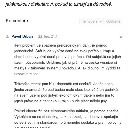
jakémukoliv diskutérovi, pokud to uznají za důvodné.
Komentáře
nejnovější
oblíbené
Pavel Urban
22. bře. 21:14
0
Je-li problém ve špatném přerozdělování daní, je pomoc
jednoduchá. Stát bude vybírat daně na svoji potřebu, kraje a
obce budou vybírat daně pro svoji potřebu. Od subjektů na jejich
území působících. Uvidíme, jak si průměrná česká vesnice či
městys v takovém systému povedou. A jak dlouho jim vydrží ta
nevydíratelnost.
Takovýto recept pan Kult doporučit asi nechtěl. Jenže cokoli
jiného znamená, že buď budou malé obce bez větších podniků
na svém území pod jistým ekonomickým tlakem nebo jim to
jejich právo na autentickou krajinu bude platit někdo jiný.
Pokud chcete žít bez ekonomického nátlaku, je pomoc snadná.
Vykašlete se na chodníky, na kanalizaci, na dopravu, spokojte
se se životním standardem průměrného sedláka z první poloviny
devatenáctého století.