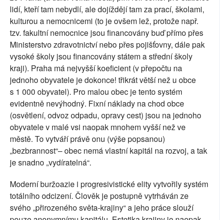
lidí, kteří tam nebydlí, ale dojíždějí tam za prací, školami,
kulturou a nemocnicemi (to je ovšem lež, protože např.
tzv. fakultní nemocnice jsou financovány buď přímo přes
Ministerstvo zdravotnictví nebo přes pojišťovny, dále pak
vysoké školy jsou financovány státem a střední školy
kraji). Praha má nejvyšší koeficient (v přepočtu na
jednoho obyvatele je dokonce! třikrát větší než u obce
s 1 000 obyvatel). Pro malou obec je tento systém
evidentně nevýhodný. Fixní náklady na chod obce
(osvětlení, odvoz odpadu, opravy cest) jsou na jednoho
obyvatele v malé vsi naopak mnohem vyšší než ve
městě. To vytváří právě onu (výše popsanou)
„bezbrannost“– obec nemá vlastní kapitál na rozvoj, a tak
je snadno „vydíratelná“.
Moderní buržoazie i progresivistické elity vytvořily systém
totálního odcizení. Člověk je postupně vytrháván ze
svého „přirozeného světa-krajiny“ a jeho práce slouží
pouze anonymnímu kapitálu. Estetika krajiny je naopak