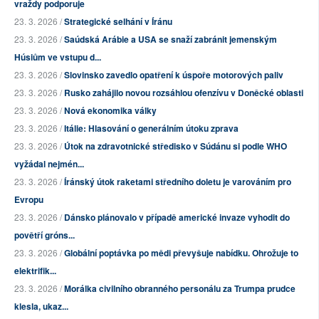
vraždy podporuje
23. 3. 2026 /
Strategické selhání v Íránu
23. 3. 2026 /
Saúdská Arábie a USA se snaží zabránit jemenským
Húsiům ve vstupu d...
23. 3. 2026 /
Slovinsko zavedlo opatření k úspoře motorových paliv
23. 3. 2026 /
Rusko zahájilo novou rozsáhlou ofenzívu v Doněcké oblasti
23. 3. 2026 /
Nová ekonomika války
23. 3. 2026 /
Itálie: Hlasování o generálním útoku zprava
23. 3. 2026 /
Útok na zdravotnické středisko v Súdánu si podle WHO
vyžádal nejmén...
23. 3. 2026 /
Íránský útok raketami středního doletu je varováním pro
Evropu
23. 3. 2026 /
Dánsko plánovalo v případě americké invaze vyhodit do
povětří gróns...
23. 3. 2026 /
Globální poptávka po mědi převyšuje nabídku. Ohrožuje to
elektrifik...
23. 3. 2026 /
Morálka civilního obranného personálu za Trumpa prudce
klesla, ukaz...