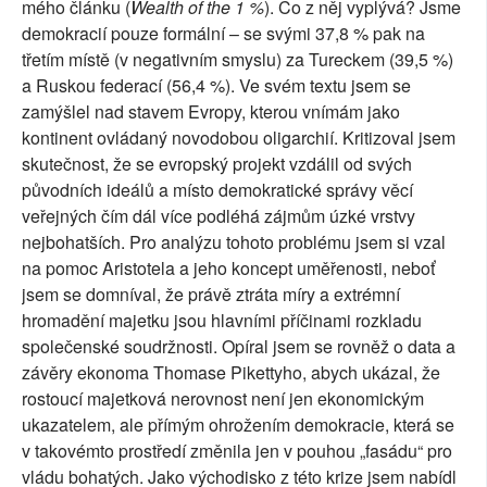
mého článku (
Wealth of the 1 %
). Co z něj vyplývá? Jsme
demokracií pouze formální – se svými 37,8 % pak na
třetím místě (v negativním smyslu) za Tureckem (39,5 %)
a Ruskou federací (56,4 %). Ve svém textu jsem se
zamýšlel nad stavem Evropy, kterou vnímám jako
kontinent ovládaný novodobou oligarchií. Kritizoval jsem
skutečnost, že se evropský projekt vzdálil od svých
původních ideálů a místo demokratické správy věcí
veřejných čím dál více podléhá zájmům úzké vrstvy
nejbohatších. Pro analýzu tohoto problému jsem si vzal
na pomoc Aristotela a jeho koncept uměřenosti, neboť
jsem se domníval, že právě ztráta míry a extrémní
hromadění majetku jsou hlavními příčinami rozkladu
společenské soudržnosti. Opíral jsem se rovněž o data a
závěry ekonoma Thomase Pikettyho, abych ukázal, že
rostoucí majetková nerovnost není jen ekonomickým
ukazatelem, ale přímým ohrožením demokracie, která se
v takovémto prostředí změnila jen v pouhou „fasádu“ pro
vládu bohatých. Jako východisko z této krize jsem nabídl