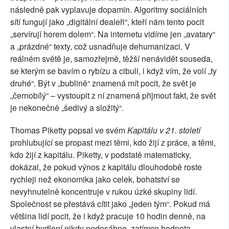
následně pak vyplavuje dopamin. Algoritmy sociálních
sítí fungují jako „digitální dealeři“, kteří nám tento pocit
„servírují horem dolem“. Na internetu vidíme jen „avatary“
a „prázdné“ texty, což usnadňuje dehumanizaci. V
reálném světě je, samozřejmě, těžší nenávidět souseda,
se kterým se bavím o rybízu a cibuli, i když vím, že volí „ty
druhé“. Být v „bublině“ znamená mít pocit, že svět je
„černobílý“ – vystoupit z ní znamená přijmout fakt, že svět
je nekonečně „šedivý a složitý“.
Thomas Piketty popsal ve svém
Kapitálu v 21. století
prohlubující se propast mezi těmi, kdo žijí z práce, a těmi,
kdo žijí z kapitálu. Piketty, v podstatě matematicky,
dokázal, že pokud výnos z kapitálu dlouhodobě roste
rychleji než ekonomika jako celek, bohatství se
nevyhnutelně koncentruje v rukou úzké skupiny lidí.
Společnost se přestává cítit jako „jeden tým“. Pokud má
většina lidí pocit, že i když pracuje 10 hodin denně, na
vlastní bydlení nikdy nedosáhne, zatímco hodnota