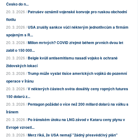
Česko do n...
20. 3. 2026 /
Patrušev oznámil vojenské konvoje pro ruskou obchodní
flotilu
20. 3. 2026 /
USA zrušily sankce vůči některým jednotlivcům a firmám
spojeným s R...
20. 3. 2026 /
Milion mrtvých? COVID zřejmě během prvních dvou let
zabil o 150 000...
20. 3. 2026 /
Belgie kvůli antisemitismu nasadí vojsko k ochraně
židovských lokací
20. 3. 2026 /
Trump může vyslat tisíce amerických vojáků do pozemní
operace v Íránu
20. 3. 2026 /
V některých částech světa dosáhly ceny ropných futures
150 dolarů z...
20. 3. 2026 /
Pentagon požádal o více než 200 miliard dolarů na válku s
Íránem
20. 3. 2026 /
Po íránském útoku na LNG závod v Kataru ceny plynu v
Evropě vzrostl...
20. 3. 2026 /
Merz říká, že USA nemají "žádný přesvědčivý plán"