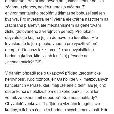
autoritářům. Běžní lidé nevěří ani „ušlechtilému“ boji za
záchranu planety, nevěří naprosto ničemu. Z
environmentálního problému (klima) se bohužel stal jen
byznys. Pro investora není větrná elektrárna nástrojem na
„záchranu planety“, ale mechanismem na generování
zisku (dotovaného z veřejných peněz). Pro lokální
obyvatele je krajina jejich domovem a identitou. Pro
investora je to jen „plocha vhodná pro využití větrné
energie“. Dochází tak k tomu, že se nevyčíslitelná
hodnota (krása, klid, vztah k místu) převede na
„technokratický“ GIS.
V daném případě jde o ukázkový příklad „geografické
nerovnosti“. Kdo rozhoduje? Často lidé v klimatizovaných
kancelářích v Praze, kteří mají „zelené cítění“, ale jejichž
obzor končí u nejbližšího městského parku – „oni ten
větrník za oknem mít nebudou“. Kdo nese náklady?
Obyvatelé venkova. Ti přijdou o vizuální integritu své
krajiny, o ticho a často i o hodnotu svých nemovitostí. Kdo