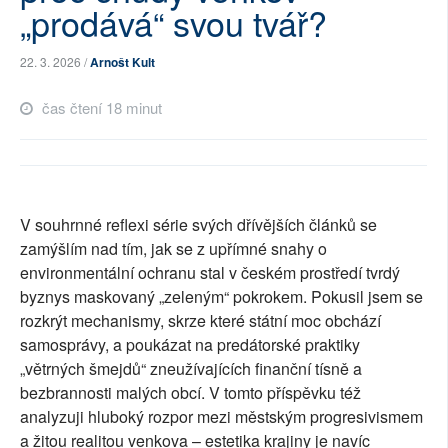
„prodává“ svou tvář?
SOCIÁLNÍ SÍTĚ
22. 3. 2026 /
Arnošt Kult
RUBRIKY
čas čtení 18 minut
PLNÁ VERZE STRÁNEK
V souhrnné reflexi série svých dřívějších článků se
zamýšlím nad tím, jak se z upřímné snahy o
environmentální ochranu stal v českém prostředí tvrdý
byznys maskovaný „zeleným“ pokrokem. Pokusil jsem se
rozkrýt mechanismy, skrze které státní moc obchází
samosprávy, a poukázat na predátorské praktiky
„větrných šmejdů“ zneužívajících finanční tísně a
bezbrannosti malých obcí. V tomto příspěvku též
analyzuji hluboký rozpor mezi městským progresivismem
a žitou realitou venkova – estetika krajiny je navíc