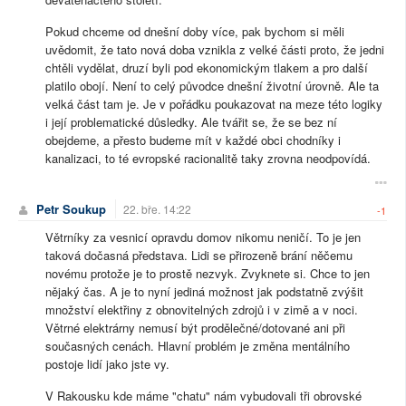
Pokud chceme od dnešní doby více, pak bychom si měli
uvědomit, že tato nová doba vznikla z velké části proto, že jedni
chtěli vydělat, druzí byli pod ekonomickým tlakem a pro další
platilo obojí. Není to celý původce dnešní životní úrovně. Ale ta
velká část tam je. Je v pořádku poukazovat na meze této logiky
i její problematické důsledky. Ale tvářit se, že se bez ní
obejdeme, a přesto budeme mít v každé obci chodníky i
kanalizaci, to té evropské racionalitě taky zrovna neodpovídá.
Petr Soukup
22. bře. 14:22
-1
Větrníky za vesnicí opravdu domov nikomu neničí. To je jen
taková dočasná představa. Lidi se přirozeně brání něčemu
novému protože je to prostě nezvyk. Zvyknete si. Chce to jen
nějaký čas. A je to nyní jediná možnost jak podstatně zvýšit
množství elektřiny z obnovitelných zdrojů i v zimě a v noci.
Větrné elektrárny nemusí být prodělečné/dotované ani při
současných cenách. Hlavní problém je změna mentálního
postoje lidí jako jste vy.
V Rakousku kde máme "chatu" nám vybudovali tři obrovské