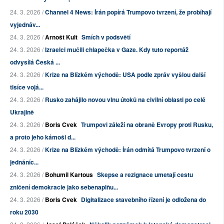
24. 3. 2026 /
Channel 4 News: Írán popírá Trumpovo tvrzení, že probíhají
vyjednáv...
24. 3. 2026 /
Arnošt Kult
Smích v podsvětí
24. 3. 2026 /
Izraelci mučili chlapečka v Gaze. Kdy tuto reportáž
odvysílá Česká ...
24. 3. 2026 /
Krize na Blízkém východě: USA podle zpráv vyšlou další
tisíce vojá...
24. 3. 2026 /
Rusko zahájilo novou vlnu útoků na civilní oblasti po celé
Ukrajině
24. 3. 2026 /
Boris Cvek
Trumpovi záleží na obraně Evropy proti Rusku,
a proto jeho kámoši d...
24. 3. 2026 /
Krize na Blízkém východě: Írán odmítá Trumpovo tvrzení o
jednáníc...
24. 3. 2026 /
Bohumil Kartous
Skepse a rezignace umetají cestu
zničení demokracie jako sebenaplňu...
24. 3. 2026 /
Boris Cvek
Digitalizace stavebního řízení je odložena do
roku 2030