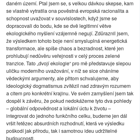
daném území. Ptal jsem se, s velkou dávkou skepse, kam
se vlastně vytratila ona pověstná evropská racionalita a
schopnost uvažovat v souvislostech, když jsme se
dopracovali do bodu, kde se dvě legitimní větve
ekologického myšlení vzájemně negují. Zdůraznil jsem,
že výsledkem tohoto boje není smysluplná energetická
transformace, ale spíše chaos a bezradnost, které jen
prohlubují nedůvěru veřejnosti v celý proces zelené
tranzice. Tato „dvojí ekologie“ pro mě představuje slepou
uličku moderního uvažování, v níž se sice oháníme
vědeckými argumenty, ale přitom schvalujeme, aby
ideologický dogmatismus zvítězil nad zdravým rozumem
a citem pro konkrétní krajinu. Ve svém zamyšlení jsem tak
dospěl k závěru, že pokud nedokážeme tyto dva pohledy
– globální odpovědnost a lokální úctu k životu –
integrovat do jednoho funkčního celku, budeme jen dál
vršit řetězec absurdních rozhodnutí, která ve výsledku
poškodí jak přírodu, tak i samotnou ideu udržitelné
budoucnosti.