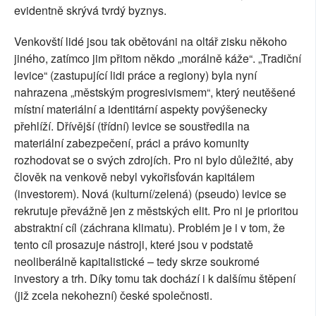
evidentně skrývá tvrdý byznys.
Venkovští lidé jsou tak obětováni na oltář zisku někoho
jiného, zatímco jim přitom někdo „morálně káže“. „Tradiční
levice“ (zastupující lidi práce a regiony) byla nyní
nahrazena „městským progresivismem“, který neutěšené
místní materiální a identitární aspekty povýšenecky
přehlíží. Dřívější (třídní) levice se soustředila na
materiální zabezpečení, práci a právo komunity
rozhodovat se o svých zdrojích. Pro ni bylo důležité, aby
člověk na venkově nebyl vykořisťován kapitálem
(investorem). Nová (kulturní/zelená) (pseudo) levice se
rekrutuje převážně jen z městských elit. Pro ni je prioritou
abstraktní cíl (záchrana klimatu). Problém je i v tom, že
tento cíl prosazuje nástroji, které jsou v podstatě
neoliberálně kapitalistické – tedy skrze soukromé
investory a trh. Díky tomu tak dochází i k dalšímu štěpení
(již zcela nekohezní) české společnosti.