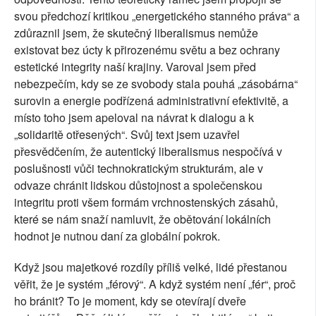
svou předchozí kritikou „energetického stanného práva“ a
zdůraznil jsem, že skutečný liberalismus nemůže
existovat bez úcty k přirozenému světu a bez ochrany
estetické integrity naší krajiny. Varoval jsem před
nebezpečím, kdy se ze svobody stala pouhá „zásobárna“
surovin a energie podřízená administrativní efektivitě, a
místo toho jsem apeloval na návrat k dialogu a k
„solidaritě otřesených“. Svůj text jsem uzavřel
přesvědčením, že autentický liberalismus nespočívá v
poslušnosti vůči technokratickým strukturám, ale v
odvaze chránit lidskou důstojnost a společenskou
integritu proti všem formám vrchnostenských zásahů,
které se nám snaží namluvit, že obětování lokálních
hodnot je nutnou daní za globální pokrok.
Když jsou majetkové rozdíly příliš velké, lidé přestanou
věřit, že je systém „férový“. A když systém není „fér“, proč
ho bránit? To je moment, kdy se otevírají dveře