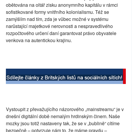
obětována na oltář zisku anonymního kapitálu v rámci
sofistikované formy vnitřního kolonialismu. Též se
zamýšlím nad tím, zda je vůbec možné v systému
narůstající majetkové nerovnosti a nespravedlivého
rozpočtového určení daní garantovat právo obyvatele
venkova na autentickou krajinu.
Vystoupit z převažujícího názorového „mainstreamu“ je v
dnešní digitální době nemalým hrdinským činem. Naše
mozky jsou totiž nastaveny tak, že se v „bublině“ cítíme
bezpečně – potvrzuje nám to, že máme pravdu –