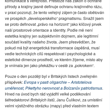
komunikace s veřejností. Přestože náš zákon o ochraně
přírody a krajiny jasně definuje ochranu krajinného rázu,
v praxi pozoruji, že tento veřejný zájem je často obětován
ve prospěch „developerského“ pragmatismu. Snažil jsem
se proto definovat „právo na horizont“ jako klíčový prvek
naší prostorové orientace a identity. Podle mě není
estetika krajiny jen subjektivním dojmem, ale legitimní
součástí kvality našeho života. Jsem přesvědčen, že
pokud má být energetická transformace úspěšná, musí
vedle technických cílů respektovat i psychologické a
estetické dimenze prostředí, ve kterém žijeme, místo aby
je vnímala jen jako překážku v cestě za „pokrokem“.
Pouze o den později byl v Britských listech zveřejněn
příspěvek:
Evropa v pasti oligarchie – Aristotelova
uměřenost, Pikettyho nerovnost a Bolzanův patriotismus
.
Hned na úvod bych rád vyjádřil velké poděkování
šéfredaktorovi
Britských listů
, Janu Čulíkovi, za umístění
velmi výstižného obrázku (mapy) před vlastním textem