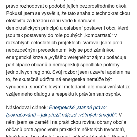
právo rozhodovat o podobě jejich bezprostředního okolí.
Pokusil jsem se vysvětlit, že tato snaha o technokratickou
efektivitu za každou cenu vede k narušení
demokratických principů a oslabení postavení obcí, které
jsou tak postaveny do role pouhých „komparzistů“ v
rozsáhlých celostátních projektech. Varoval jsem před
nebezpečným precedentem, kdy se pod záminkou
energetické krize a „vyššího veřejného“ zájmu potlačuje
participace občanů a nerespektují specifické potřeby
jednotlivých regionů. Svůj rozbor jsem uzavřel apelem na
to, že skutečně udržitelná energetika nemůže být
vynucena „shora“ silovými metodami, ale musí vyrůstat ze
vzájemného dialogu a respektu k právům samospráv.
Následoval článek:
Energetické „stanné právo“
(pokračování) – jak přežít nájezd „větrných šmejdů“
. V
něm jsem se zaměřil na praktickou rovinu obrany obcí a
občanů proti agresivním praktikám některých investorů,
které jsem „bez obalu“ nazval „větrnými šmejdy“. Popsal