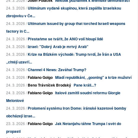
24. 3. 2026 /
Josef Poláček
Několik poznámek k letenské demonstraci
24. 3. 2026 /
Ultimátum vydané skupinou, která zapálila izraelskou
zbrojovku v Če...
24. 3. 2026 /
Ultimatum issued by group that torched Israeli weapons
factory in C...
24. 3. 2026 /
Přestaňme se tvářit, že ANO volí hloupí lidé
24. 3. 2026 /
Izrael: "Dobrý Arab je mrtvý Arab"
24. 3. 2026 /
Krize na Blízkém východě: Trump tvrdí, že Írán a USA
„chtějí uzavří...
24. 3. 2026 /
Channel 4 News: Zaváhal Trump?
24. 3. 2026 /
Fabiano Golgo
Mladí republikáni, „gooning" a krize mužství
24. 3. 2026 /
Beno Trávníček Brodský
Pane králi...?
24. 3. 2026 /
Fabiano Golgo
Italové zamítli soudní reformu Giorgie
Meloniové
24. 3. 2026 /
Prolomení systému Iron Dome: íránské kazetové bomby
obcházejí izrae...
23. 3. 2026 /
Fabiano Golgo
Jak Netanjahu táhne Trumpa i svět do
propasti