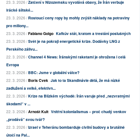
23. 3. 2026 /
Zatčení v Nizozemsku vyvolává obavy, že Írán verbuje
irácké šíitské...
23. 3. 2026 /
Rostoucí ceny ropy by mohly zvýšit náklady na potraviny
pro miliony...
23. 3. 2026 /
Fabiano Golgo
Kafkův stát, kratom a trestání poslušných
23. 3. 2026 /
Svět je na pokraji energetické krize. Dodávky LNG z
Perského zálivu...
22. 3. 2026 /
Channel 4 News: Íránskými raketami je ohrožena i celá
Evropa
22. 3. 2026 /
BBC: Jsme v globální válce?
22. 3. 2026 /
Boris Cvek
Jak to ta Skandinávie dělá, že má nízké
zadlužení a velké, efektivn...
22. 3. 2026 /
Krize na Blízkém východě: Írán varuje před „nezvratnými
škodami“ v ...
22. 3. 2026 /
Arnošt Kult
Vnitřní kolonialismus – proč chudý venkov
„prodává“ svou tvář?
22. 3. 2026 /
Izrael v Teheránu bombarduje civilní budovy a brutálně
útočí na Pal...