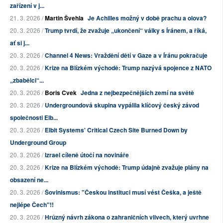
zařízení v j...
21. 3. 2026 /
Martin Švehla
Je Achilles možný v době prachu a olova?
20. 3. 2026 /
Trump tvrdí, že zvažuje „ukončení“ války s Íránem, a říká,
ať si j...
20. 3. 2026 /
Channel 4 News: Vraždění dětí v Gaze a v Íránu pokračuje
20. 3. 2026 /
Krize na Blízkém východě: Trump nazývá spojence z NATO
„zbabělci“...
20. 3. 2026 /
Boris Cvek
Jedna z nejbezpečnějších zemí na světě
20. 3. 2026 /
Undergroundová skupina vypálila klíčový český závod
společnosti Elb...
20. 3. 2026 /
Elbit Systems' Critical Czech Site Burned Down by
Underground Group
20. 3. 2026 /
Izrael cíleně útočí na novináře
20. 3. 2026 /
Krize na Blízkém východě: Trump údajně zvažuje plány na
obsazení ne...
20. 3. 2026 /
Šovinismus: "Českou instituci musí vést Češka, a ještě
nejlépe Čech"!!
20. 3. 2026 /
Hrůzný návrh zákona o zahraničních vlivech, který uvrhne