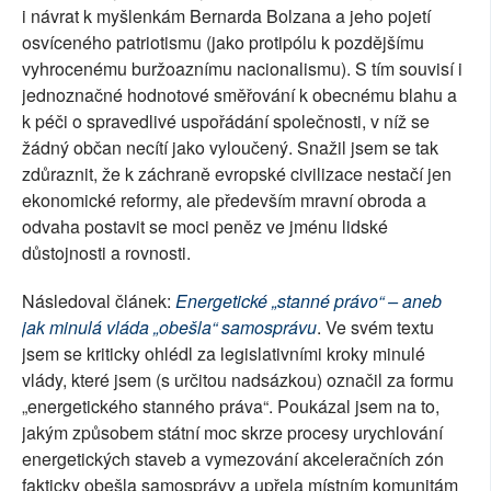
i návrat k myšlenkám Bernarda Bolzana a jeho pojetí
osvíceného patriotismu (jako protipólu k pozdějšímu
vyhrocenému buržoaznímu nacionalismu). S tím souvisí i
jednoznačné hodnotové směřování k obecnému blahu a
k péči o spravedlivé uspořádání společnosti, v níž se
žádný občan necítí jako vyloučený. Snažil jsem se tak
zdůraznit, že k záchraně evropské civilizace nestačí jen
ekonomické reformy, ale především mravní obroda a
odvaha postavit se moci peněz ve jménu lidské
důstojnosti a rovnosti.
Následoval článek:
Energetické „stanné právo“ – aneb
jak minulá vláda „obešla“ samosprávu
. Ve svém textu
jsem se kriticky ohlédl za legislativními kroky minulé
vlády, které jsem (s určitou nadsázkou) označil za formu
„energetického stanného práva“. Poukázal jsem na to,
jakým způsobem státní moc skrze procesy urychlování
energetických staveb a vymezování akceleračních zón
fakticky obešla samosprávy a upřela místním komunitám