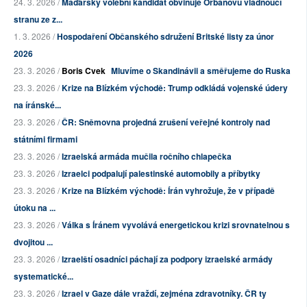
24. 3. 2026 /
Maďarský volební kandidát obviňuje Orbánovu vládnoucí
stranu ze z...
1. 3. 2026 /
Hospodaření Občanského sdružení Britské listy za únor
2026
23. 3. 2026 /
Boris Cvek
Mluvíme o Skandinávii a směřujeme do Ruska
23. 3. 2026 /
Krize na Blízkém východě: Trump odkládá vojenské údery
na íránské...
23. 3. 2026 /
ČR: Sněmovna projedná zrušení veřejné kontroly nad
státními firmami
23. 3. 2026 /
Izraelská armáda mučila ročního chlapečka
23. 3. 2026 /
Izraelci podpalují palestinské automobily a příbytky
23. 3. 2026 /
Krize na Blízkém východě: Írán vyhrožuje, že v případě
útoku na ...
23. 3. 2026 /
Válka s Íránem vyvolává energetickou krizi srovnatelnou s
dvojitou ...
23. 3. 2026 /
Izraelští osadníci páchají za podpory izraelské armády
systematické...
23. 3. 2026 /
Izrael v Gaze dále vraždí, zejména zdravotníky. ČR ty