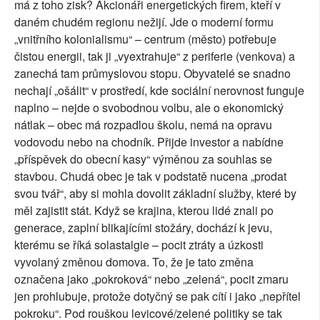
má z toho zisk? Akcionáři energetických firem, kteří v
daném chudém regionu nežijí. Jde o moderní formu
„vnitřního kolonialismu“ – centrum (město) potřebuje
čistou energii, tak ji „vyextrahuje“ z periferie (venkova) a
zanechá tam průmyslovou stopu. Obyvatelé se snadno
nechají „ošálit“ v prostředí, kde sociální nerovnost funguje
naplno – nejde o svobodnou volbu, ale o ekonomický
nátlak – obec má rozpadlou školu, nemá na opravu
vodovodu nebo na chodník. Přijde investor a nabídne
„příspěvek do obecní kasy“ výměnou za souhlas se
stavbou. Chudá obec je tak v podstatě nucena „prodat
svou tvář“, aby si mohla dovolit základní služby, které by
měl zajistit stát. Když se krajina, kterou lidé znali po
generace, zaplní blikajícími stožáry, dochází k jevu,
kterému se říká solastalgie – pocit ztráty a úzkosti
vyvolaný změnou domova. To, že je tato změna
označena jako „pokroková“ nebo „zelená“, pocit zmaru
jen prohlubuje, protože dotyčný se pak cítí i jako „nepřítel
pokroku“. Pod rouškou levicové/zelené politiky se tak