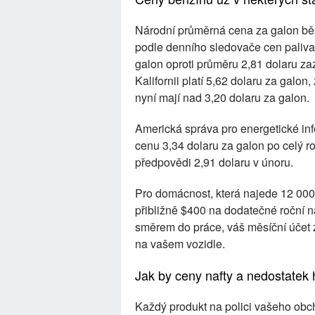
Národní průměrná cena za galon běž
podle denního sledovače cen paliva 
galon oproti průměru 2,81 dolaru 
Kalifornii platí 5,62 dolaru za galo
nyní mají nad 3,20 dolaru za galon.
Americká správa pro energetické in
cenu 3,34 dolaru za galon po celý r
předpovědi 2,91 dolaru v únoru.
Pro domácnost, která najede 12 000 
přibližně $400 na dodatečné roční n
směrem do práce, váš měsíční účet z
na vašem vozidle.
Jak by ceny nafty a nedostatek 
Každý produkt na polici vašeho obc