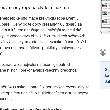
ouvá ceny ropy na čtyřletá maxima
nergetické informace překročila ropa Brent 8.
 barel. Ceny od té doby přesáhly 108 dolarů za
lem a Íránem narušuje nejkritičtější ropné úzké
bvykle zpracovává přibližně 20 % všech světových
ví svými úzkými vodami asi 20 milionů barelů. Od
nkerová doprava průlivem prakticky zastavena kvůli
kům.
 označila za největší narušení globálních
St
é historii, překonávající všechny předchozí
for
Ja
olnění 400 milionů barelů z nouzových rezerv, aby se
ové opatření nestačilo k uklidnění cen a krize nejeví
oucnosti.
tech vyskočily o více než dolar