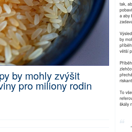
tak, a
pobavi
a aby 
zadava
Výsled
by moh
příběh
větší 
Příběh
zlehčo
py by mohly zvýšit
přechá
riskant
iny pro miliony rodin
To vše
refero
škály 