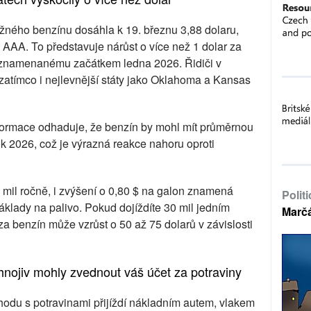
ného benzínu dosáhla k 19. březnu 3,88 dolaru,
AAA. To představuje nárůst o více než 1 dolar za
zaznamenanému začátkem ledna 2026. Řidiči v
n, zatímco i nejlevnější státy jako Oklahoma a Kansas
formace odhaduje, že benzín by mohl mít průměrnou
ok 2026, což je výrazná reakce nahoru oproti
mil ročně, i zvýšení o 0,80 $ na galon znamená
Polit
áklady na palivo. Pokud dojíždíte 30 mil jedním
Marč
a benzín může vzrůst o 50 až 75 dolarů v závislosti
hnojiv mohly zvednout váš účet za potraviny
hodu s potravinami přijíždí nákladním autem, vlakem