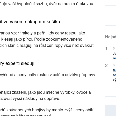
vňuje vaši hypoteční sazbu, úvěr na auto a úrokovou
it ve vašem nákupním košíku
nou vzor "rakety a peří", kdy ceny rostou jako
Nejsd
su klesají jako pírko. Podle zdokumentovaného
h stanic reagují na růst cen ropy více než dvakrát
6.
Ja
ře
ý experti sledují
6.
NA
zvýšené a ceny nafty rostou v celém odvětví přepravy
ob
v
hající zkažení, jako jsou mléčné výrobky, ovoce a
azovat vyšší náklady na dopravu.
dů způsobených hnojivy by mohlo zvýšit ceny obilí,
 potravin během sezóny setí.