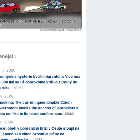
enější
. 7. 2026
smyslná hysterie kvůli imigrantům: Více než
 000 lidí se už dobrovolně vrátilo z Ceuty do
aroka
15225
 8. 2026
ocking: The current questionable Czech
vernment blocks the access of journalists it
es not like to its news conferences
15080
 8. 2026
čet obětí v pohraniční krizi v Ceutě stoupl na
, španělská vláda oznámila plány na
ybudování bariéry
10938