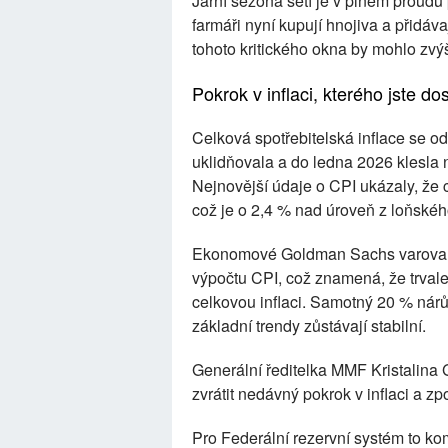
Jarní sezóna setí je v plném proud
farmáři nyní kupují hnojiva a přidáv
tohoto kritického okna by mohlo zvýš
Pokrok v inflaci, kterého jste d
Celková spotřebitelská inflace se o
uklidňovala a do ledna 2026 klesla n
Nejnovější údaje o CPI ukázaly, že 
což je o 2,4 % nad úroveň z loňskéh
Ekonomové Goldman Sachs varovali, 
výpočtu CPI, což znamená, že trvale
celkovou inflaci. Samotný 20 % nárů
základní trendy zůstávají stabilní.
Generální ředitelka MMF Kristalina 
zvrátit nedávný pokrok v inflaci a z
Pro Federální rezervní systém to ko