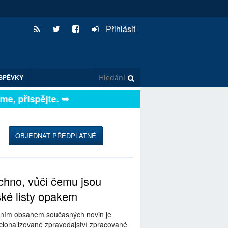
Přihlásit
SPĚVKY
 přispějte. ➥
OBJEDNAT PŘEDPLATNÉ
hno, vůči čemu jsou
ské listy opakem
ním obsahem současných novin je
ionalizované zpravodajství zpracované