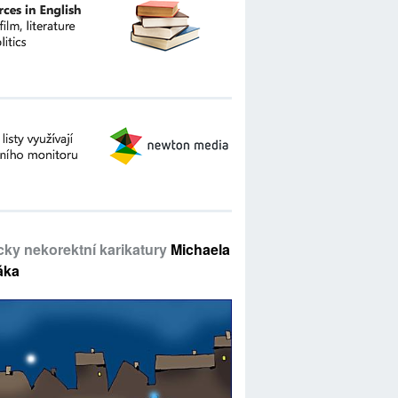
icky nekorektní karikatury
Michaela
áka