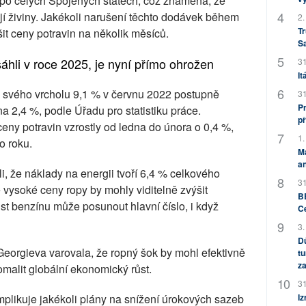
u po celých Spojených státech, což znamená, že
ají živiny. Jakékoli narušení těchto dodávek během
2.
Tr
it ceny potravin na několik měsíců.
S
osáhli v roce 2025, je nyní přímo ohrožen
31
It
d svého vrcholu 9,1 % v červnu 2022 postupně
31
Pr
a 2,4 %, podle Úřadu pro statistiku práce.
př
ceny potravin vzrostly od ledna do února o 0,4 %,
1.
o roku.
M
an
že náklady na energii tvoří 6,4 % celkového
31
 vysoké ceny ropy by mohly viditelně zvýšit
BB
st benzínu může posunout hlavní číslo, i když
C
3.
Dů
Georgieva varovala, že ropný šok by mohl efektivně
tu
za
pomalit globální ekonomický růst.
31
Iz
mplikuje jakékoli plány na snížení úrokových sazeb