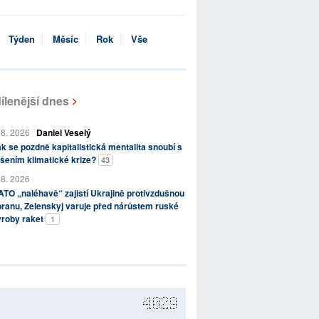
Týden
Měsíc
Rok
Vše
ílenější dnes
 8. 2026
Daniel Veselý
k se pozdně kapitalistická mentalita snoubí s
šením klimatické krize?
43
 8. 2026
TO „naléhavě“ zajistí Ukrajině protivzdušnou
ranu, Zelenskyj varuje před nárůstem ruské
ýroby raket
1
4029