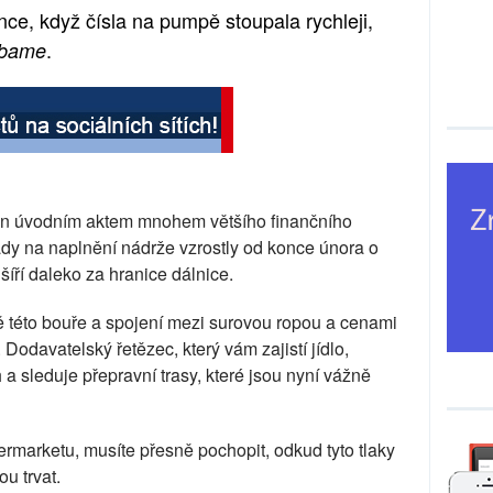
ínce, když čísla na pumpě stoupala rychleji,
.
ebame
 jen úvodním aktem mnohem většího finančního
ady na naplnění nádrže vzrostly od konce února o
šíří daleko za hranice dálnice.
tě této bouře a spojení mezi surovou ropou a cenami
i. Dodavatelský řetězec, který vám zajistí jídlo,
 a sleduje přepravní trasy, které jsou nyní vážně
rmarketu, musíte přesně pochopit, odkud tyto tlaky
u trvat.