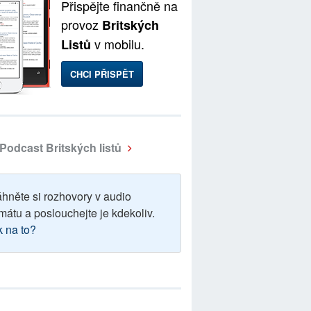
Přispějte finančně na
provoz
Britských
v mobilu.
Listů
CHCI PŘISPĚT
Podcast Britských listů
áhněte si rozhovory v audio
mátu a poslouchejte je kdekoliv.
k na to?