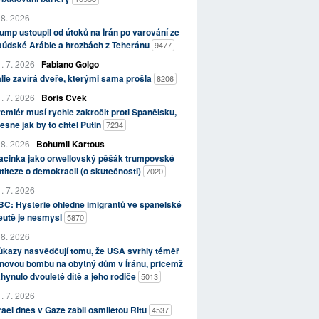
 8. 2026
ump ustoupil od útoků na Írán po varování ze
aúdské Arábie a hrozbách z Teheránu
9477
. 7. 2026
Fabiano Golgo
álie zavírá dveře, kterými sama prošla
8206
. 7. 2026
Boris Cvek
emiér musí rychle zakročit proti Španělsku,
esně jak by to chtěl Putin
7234
 8. 2026
Bohumil Kartous
acinka jako orwellovský pěšák trumpovské
titeze o demokracii (o skutečnosti)
7020
. 7. 2026
C: Hysterie ohledně imigrantů ve španělské
eutě je nesmysl
5870
 8. 2026
kazy nasvědčují tomu, že USA svrhly téměř
novou bombu na obytný dům v Íránu, přičemž
hynulo dvouleté dítě a jeho rodiče
5013
. 7. 2026
rael dnes v Gaze zabil osmiletou Ritu
4537