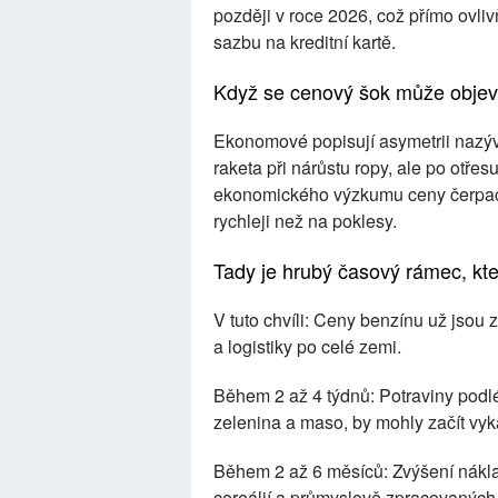
později v roce 2026, což přímo ovli
sazbu na kreditní kartě.
Když se cenový šok může objev
Ekonomové popisují asymetrii nazýva
raketa při nárůstu ropy, ale po otře
ekonomického výzkumu ceny čerpacíc
rychleji než na poklesy.
Tady je hrubý časový rámec, kter
V tuto chvíli: Ceny benzínu už jsou 
a logistiky po celé zemi.
Během 2 až 4 týdnů: Potraviny podlé
zelenina a maso, by mohly začít vyk
Během 2 až 6 měsíců: Zvýšení nákla
cereálií a průmyslově zpracovaných