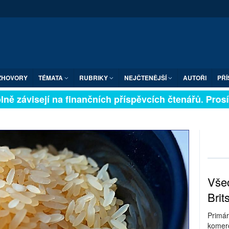
ZHOVORY
TÉMATA
RUBRIKY
NEJČTENĚJŠÍ
AUTOŘI
PŘÍ
ě závisejí na finančních příspěvcích čtenářů. Prosíme,
Všec
Brit
Primár
komerc