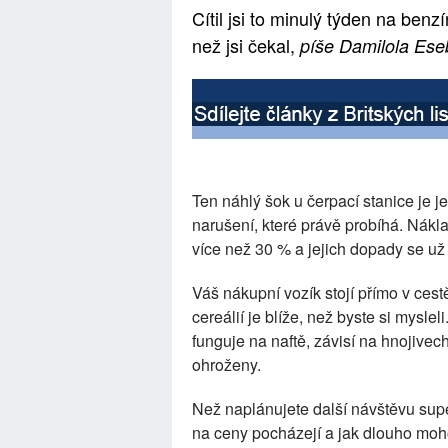
Cítil jsi to minulý týden na benz
než jsi čekal,
píše Damilola Es
Ten náhlý šok u čerpací stanice je
narušení, které právě probíhá. Nákl
více než 30 % a jejich dopady se už 
Váš nákupní vozík stojí přímo v ces
cereálií je blíže, než byste si myslel
funguje na naftě, závisí na hnojivech
ohroženy.
Než naplánujete další návštěvu supe
na ceny pocházejí a jak dlouho moho