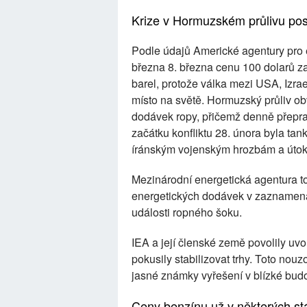
Krize v Hormuzském průlivu pos
Podle údajů Americké agentury pro e
března 8. března cenu 100 dolarů za
barel, protože válka mezi USA, Izrae
místo na světě. Hormuzský průliv o
dodávek ropy, přičemž denně přepra
začátku konfliktu 28. února byla ta
íránským vojenským hrozbám a úto
Mezinárodní energetická agentura to
energetických dodávek v zaznamenan
události ropného šoku.
IEA a její členské země povolily uv
pokusily stabilizovat trhy. Toto nouz
jasné známky vyřešení v blízké bud
Ceny benzínu už v některých stá