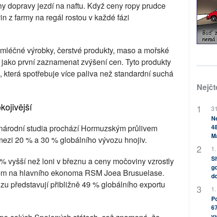
uhy dopravy jezdí na naftu. Když ceny ropy prudce
in z farmy na regál rostou v každé fázi
u mléčné výrobky, čerstvé produkty, maso a mořské
jako první zaznamenat zvýšení cen. Tyto produkty
, která spotřebuje více paliva než standardní suchá
Nejčt
kojivější
31
Ne
48
inárodní studia prochází Hormuzským průlivem
M
mezi 20 % a 30 % globálního vývozu hnojiv.
1.
Sh
% vyšší než loni v březnu a ceny močoviny vzrostly
go
em na hlavního ekonoma RSM Joea Brusuelase.
do
 představují přibližně 49 % globálního exportu
1.
Po
67
v