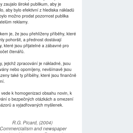
by zaujalo široké publikum, aby je
lo, aby bylo efektivní z hlediska nákladů
bylo možno prodat pozornost publika
telům reklamy.
kem je, že jsou přehlíženy příběhy, které
ly pohoršit, a přednost dostávají
y, které jsou přijatelné a zábavné pro
počet čtenářů.
y, jejichž zpracování je nákladné, jsou
vány nebo opomíjeny, nevšímavě jsou
zeny také ty příběhy, které jsou finančně
ní.
 vede k homogenizaci obsahu novin, k
vání o bezpečných otázkách a omezení
názorů a vyjadřovaných myšlenek.
R.G. Picard, (2004)
“Commercialism and newspaper