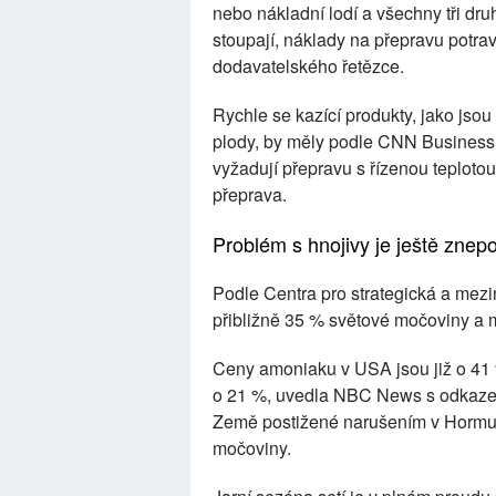
nebo nákladní lodí a všechny tři dr
stoupají, náklady na přepravu potrav
dodavatelského řetězce.
Rychle se kazící produkty, jako jso
plody, by měly podle CNN Business 
vyžadují přepravu s řízenou teplotou
přeprava.
Problém s hnojivy je ještě znepo
Podle Centra pro strategická a mez
přibližně 35 % světové močoviny a 
Ceny amoniaku v USA jsou již o 41 
o 21 %, uvedla NBC News s odkaz
Země postižené narušením v Hormuzu
močoviny.