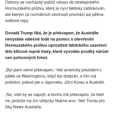
Ostrovy se nacházejí poblíž vstupu do strategického
Hormuzského průlivu, který je nyní fakticky zablokován,
ale kterým za normálních okolností prochází asi pětina
světové ropy.
Donald Trump říká, že je překvapen, že Austrálie
nevyslala válečné lodě na pomoc s otevřením
Hormuzského průlivu uprostřed faktického uzavření
této klíčové ropné trasy, které vyvolalo prudký nárůst
cen pohonných hmot.
„Byl jsem velmi překvapen,“ řekl americký prezident v
pátek ve Washingtonu, když byl dotázán, s čím má
problém, pokud jde o Japonsko, Jižní Koreu a Austrálii.
„No, měli by se zapojit, a trochu mě překvapilo, že řekli
ne, protože my jim vždycky říkáme ano,“ řekl Trump pro
Sky News Australia.