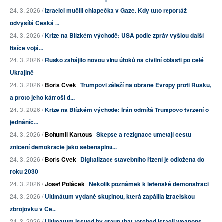
24. 3. 2026 /
Izraelci mučili chlapečka v Gaze. Kdy tuto reportáž
odvysílá Česká ...
24. 3. 2026 /
Krize na Blízkém východě: USA podle zpráv vyšlou další
tisíce vojá...
24. 3. 2026 /
Rusko zahájilo novou vlnu útoků na civilní oblasti po celé
Ukrajině
24. 3. 2026 /
Boris Cvek
Trumpovi záleží na obraně Evropy proti Rusku,
a proto jeho kámoši d...
24. 3. 2026 /
Krize na Blízkém východě: Írán odmítá Trumpovo tvrzení o
jednáníc...
24. 3. 2026 /
Bohumil Kartous
Skepse a rezignace umetají cestu
zničení demokracie jako sebenaplňu...
24. 3. 2026 /
Boris Cvek
Digitalizace stavebního řízení je odložena do
roku 2030
24. 3. 2026 /
Josef Poláček
Několik poznámek k letenské demonstraci
24. 3. 2026 /
Ultimátum vydané skupinou, která zapálila izraelskou
zbrojovku v Če...
24. 3. 2026 /
Ultimatum issued by group that torched Israeli weapons