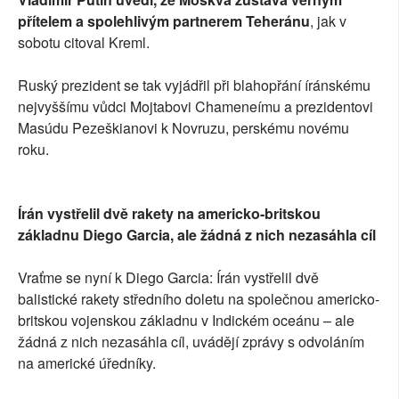
přítelem a spolehlivým partnerem Teheránu
, jak v
sobotu citoval Kreml.
Ruský prezident se tak vyjádřil při blahopřání íránskému
nejvyššímu vůdci Mojtabovi Chameneímu a prezidentovi
Masúdu Pezeškianovi k Novruzu, perskému novému
roku.
Írán vystřelil dvě rakety na americko-britskou
základnu Diego Garcia, ale žádná z nich nezasáhla cíl
Vraťme se nyní k Diego Garcia: Írán vystřelil dvě
balistické rakety středního doletu na společnou americko-
britskou vojenskou základnu v Indickém oceánu – ale
žádná z nich nezasáhla cíl, uvádějí zprávy s odvoláním
na americké úředníky.