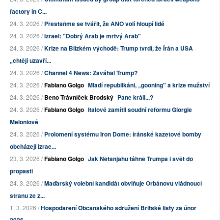
factory in C...
24. 3. 2026 /
Přestaňme se tvářit, že ANO volí hloupí lidé
24. 3. 2026 /
Izrael: "Dobrý Arab je mrtvý Arab"
24. 3. 2026 /
Krize na Blízkém východě: Trump tvrdí, že Írán a USA
„chtějí uzavří...
24. 3. 2026 /
Channel 4 News: Zaváhal Trump?
24. 3. 2026 /
Fabiano Golgo
Mladí republikáni, „gooning" a krize mužství
24. 3. 2026 /
Beno Trávníček Brodský
Pane králi...?
24. 3. 2026 /
Fabiano Golgo
Italové zamítli soudní reformu Giorgie
Meloniové
24. 3. 2026 /
Prolomení systému Iron Dome: íránské kazetové bomby
obcházejí izrae...
23. 3. 2026 /
Fabiano Golgo
Jak Netanjahu táhne Trumpa i svět do
propasti
24. 3. 2026 /
Maďarský volební kandidát obviňuje Orbánovu vládnoucí
stranu ze z...
1. 3. 2026 /
Hospodaření Občanského sdružení Britské listy za únor