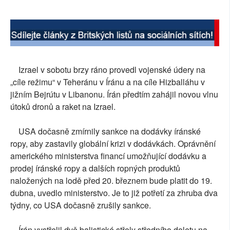
Izrael v sobotu brzy ráno provedl vojenské údery na
„cíle režimu“ v Teheránu v Íránu a na cíle Hizballáhu v
jižním Bejrútu v Libanonu. Írán předtím zahájil novou vlnu
útoků dronů a raket na Izrael.
USA dočasně zmírnily sankce na dodávky íránské
ropy, aby zastavily globální krizi v dodávkách. Oprávnění
amerického ministerstva financí umožňující dodávku a
prodej íránské ropy a dalších ropných produktů
naložených na lodě před 20. březnem bude platit do 19.
dubna, uvedlo ministerstvo. Je to již potřetí za zhruba dva
týdny, co USA dočasně zrušily sankce.
Írán vystřelil dvě balistické střely středního doletu na