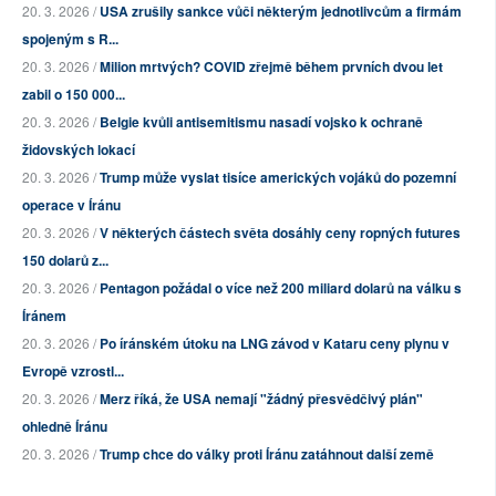
20. 3. 2026 /
USA zrušily sankce vůči některým jednotlivcům a firmám
spojeným s R...
20. 3. 2026 /
Milion mrtvých? COVID zřejmě během prvních dvou let
zabil o 150 000...
20. 3. 2026 /
Belgie kvůli antisemitismu nasadí vojsko k ochraně
židovských lokací
20. 3. 2026 /
Trump může vyslat tisíce amerických vojáků do pozemní
operace v Íránu
20. 3. 2026 /
V některých částech světa dosáhly ceny ropných futures
150 dolarů z...
20. 3. 2026 /
Pentagon požádal o více než 200 miliard dolarů na válku s
Íránem
20. 3. 2026 /
Po íránském útoku na LNG závod v Kataru ceny plynu v
Evropě vzrostl...
20. 3. 2026 /
Merz říká, že USA nemají "žádný přesvědčivý plán"
ohledně Íránu
20. 3. 2026 /
Trump chce do války proti Íránu zatáhnout další země