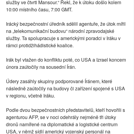
služby ve čtvrti Mansour.“ Řekl, že k útoku došlo kolem
10:00 místního času, 7:00 GMT.
Irácký bezpečnostní úředník sdělil agentuře, že útok mířil
na „telekomunikační budovu“ národní zpravodajské
služby. Ta spolupracuje s americkými poradci v Iráku v
rámci protidžihádistické koalice.
Irák byl vtažen do konfliktu poté, co USA a Izrael koncem
února zaútočily na sousední Írán.
Údery zasáhly skupiny podporované Íránem, které
následně zaútočily na budovy či zařízení spojené s USA
v regionu, včetně Iráku.
Podle dvou bezpečnostních představitelů, kteří hovořili s
agenturou AFP, se v noci odehrály nejméně tři útoky
dronů namířené na diplomatické a logistické centrum
USA, v němž sídlí americký vojenský personál na