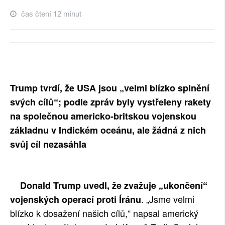
SOCIÁLNÍ SÍTĚ
čas čtení 12 minut
RUBRIKY
PLNÁ VERZE STRÁNEK
Trump tvrdí, že USA jsou „velmi blízko splnění
svých cílů“; podle zpráv byly vystřeleny rakety
na společnou americko-britskou vojenskou
základnu v Indickém oceánu, ale žádná z nich
svůj cíl nezasáhla
Donald Trump uvedl, že zvažuje „ukončení“
. „Jsme velmi
vojenských operací proti Íránu
blízko k dosažení našich cílů,“ napsal americký