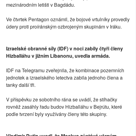
mezinárodním letišti v Bagdádu.
Ve čtvrtek Pentagon oznámil, že bojové vrtulníky provedly
údery proti proíránským ozbrojeným skupinám v Iráku.
Izraelské obranné síly (IDF) v noci zabily čtyři členy
Hizballáhu v jižním Libanonu, uvedla armáda.
IDF na Telegramu zveřejnila, že kombinace pozemních
jednotek a izraelského letectva zabila jednoho člena a
tanky další tři.
V příspěvku ze sobotního rána se uvádí, že stíhačky
rovněž zasáhly řadu budov Hizballáhu v Bejrútu, které
podle tvrzení byly využívány členy této skupiny.
Vladimir Putin uvedl, že Moskva zůstává věrným