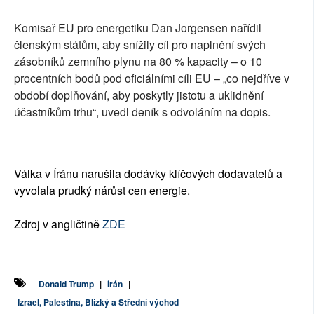
Komisař EU pro energetiku Dan Jorgensen nařídil
členským státům, aby snížily cíl pro naplnění svých
zásobníků zemního plynu na 80 % kapacity – o 10
procentních bodů pod oficiálními cíli EU – „co nejdříve v
období doplňování, aby poskytly jistotu a uklidnění
účastníkům trhu“, uvedl deník s odvoláním na dopis.
Válka v Íránu narušila dodávky klíčových dodavatelů a
vyvolala prudký nárůst cen energie.
Zdroj v angličtině
ZDE
Donald Trump
|
Írán
|
Izrael, Palestina, Blízký a Střední východ