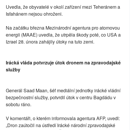
Uvedla, že obyvatelé v okolí zařízení mezi Teheránem a
Isfahánem nejsou ohroženi.
Na začátku března Mezinárodní agentura pro atomovou
energii (MAAE) uvedla, že utrpěla škody poté, co USA a
Izrael 28. února zahájily útoky na tuto zemi.
Irácká vláda potvrzuje útok dronem na zpravodajské
služby
Generál Saad Maan, šéf mediální jednotky irácké vládní
bezpečnostní služby, potvrdil útok v centru Bagdádu v
sobotu ráno.
V komentáři, o kterém informovala agentura AFP, uvedl:
„Dron zaútočil na ústředí Irácké národní zpravodajské