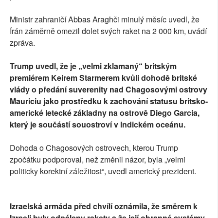
Ministr zahraničí Abbas Araghči minulý měsíc uvedl, že
Írán záměrně omezil dolet svých raket na 2 000 km, uvádí
zpráva.
Trump uvedl, že je „velmi zklamaný“ britským
premiérem Keirem Starmerem kvůli dohodě britské
vlády o předání suverenity nad Chagosovými ostrovy
Mauriciu jako prostředku k zachování statusu britsko-
americké letecké základny na ostrově Diego Garcia,
který je součástí souostroví v Indickém oceánu.
Dohoda o Chagosových ostrovech, kterou Trump
zpočátku podporoval, než změnil názor, byla „velmi
politicky korektní záležitost“, uvedl americký prezident.
Izraelská armáda před chvílí oznámila, že směrem k
Izraeli byly odpáleny rakety a že její obranné systémy