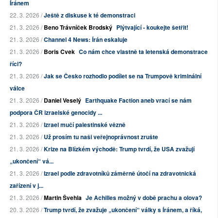
Íránem
22. 3. 2026 /
Ještě z diskuse k té demonstraci
21. 3. 2026 /
Beno Trávníček Brodský
Plýtvající - koukejte šetřit!
21. 3. 2026 /
Channel 4 News: Írán eskaluje
21. 3. 2026 /
Boris Cvek
Co nám chce vlastně ta letenská demonstrace
říci?
21. 3. 2026 /
Jak se Česko rozhodlo podílet se na Trumpově kriminální
válce
21. 3. 2026 /
Daniel Veselý
Earthquake Faction aneb vrací se nám
podpora ČR izraelské genocidy ...
21. 3. 2026 /
Izrael mučí palestinské vězně
21. 3. 2026 /
Už prosím tu naši veřejnoprávnost zrušte
21. 3. 2026 /
Krize na Blízkém východě: Trump tvrdí, že USA zvažují
„ukončení“ vá...
21. 3. 2026 /
Izrael podle zdravotníků záměrně útočí na zdravotnická
zařízení v j...
21. 3. 2026 /
Martin Švehla
Je Achilles možný v době prachu a olova?
20. 3. 2026 /
Trump tvrdí, že zvažuje „ukončení“ války s Íránem, a říká,