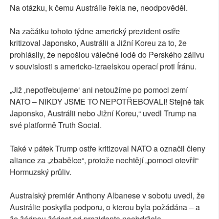
Na otázku, k čemu Austrálie řekla ne, neodpověděl.
Na začátku tohoto týdne americký prezident ostře
kritizoval Japonsko, Austrálii a Jižní Koreu za to, že
prohlásily, že nepošlou válečné lodě do Perského zálivu
v souvislosti s americko-izraelskou operací proti Íránu.
„Již ‚nepotřebujeme‘ ani netoužíme po pomoci zemí
NATO – NIKDY JSME TO NEPOTŘEBOVALI! Stejně tak
Japonsko, Austrálii nebo Jižní Koreu,“ uvedl Trump na
své platformě Truth Social.
Také v pátek Trump ostře kritizoval NATO a označil členy
aliance za „zbabělce“, protože nechtějí „pomoci otevřít“
Hormuzský průliv.
Australský premiér Anthony Albanese v sobotu uvedl, že
Austrálie poskytla podporu, o kterou byla požádána – a
že žádnou žádost od prezidenta neobdržela.