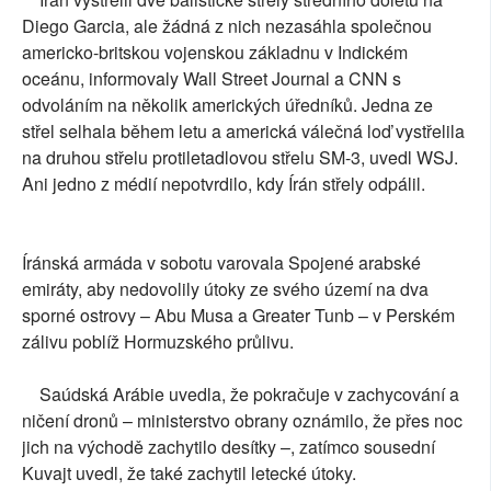
Diego Garcia, ale žádná z nich nezasáhla společnou
americko-britskou vojenskou základnu v Indickém
oceánu, informovaly Wall Street Journal a CNN s
odvoláním na několik amerických úředníků. Jedna ze
střel selhala během letu a americká válečná loď vystřelila
na druhou střelu protiletadlovou střelu SM-3, uvedl WSJ.
Ani jedno z médií nepotvrdilo, kdy Írán střely odpálil.
Íránská armáda v sobotu varovala Spojené arabské
emiráty, aby nedovolily útoky ze svého území na dva
sporné ostrovy – Abu Musa a Greater Tunb – v Perském
zálivu poblíž Hormuzského průlivu.
Saúdská Arábie uvedla, že pokračuje v zachycování a
ničení dronů – ministerstvo obrany oznámilo, že přes noc
jich na východě zachytilo desítky –, zatímco sousední
Kuvajt uvedl, že také zachytil letecké útoky.