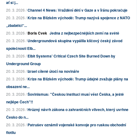
ať si j...
20. 3. 2026 /
Channel 4 News: Vraždění dětí v Gaze a v Íránu pokračuje
20. 3. 2026 /
Krize na Blízkém východě: Trump nazývá spojence z NATO
„zbabělci“...
20. 3. 2026 /
Boris Cvek
Jedna z nejbezpečnějších zemí na světě
20. 3. 2026 /
Undergroundová skupina vypálila klíčový český závod
společnosti Elb...
20. 3. 2026 /
Elbit Systems' Critical Czech Site Burned Down by
Underground Group
20. 3. 2026 /
Izrael cíleně útočí na novináře
20. 3. 2026 /
Krize na Blízkém východě: Trump údajně zvažuje plány na
obsazení ne...
20. 3. 2026 /
Šovinismus: "Českou instituci musí vést Češka, a ještě
nejlépe Čech"!!
20. 3. 2026 /
Hrůzný návrh zákona o zahraničních vlivech, který uvrhne
Česko do n...
20. 3. 2026 /
Patrušev oznámil vojenské konvoje pro ruskou obchodní
flotilu