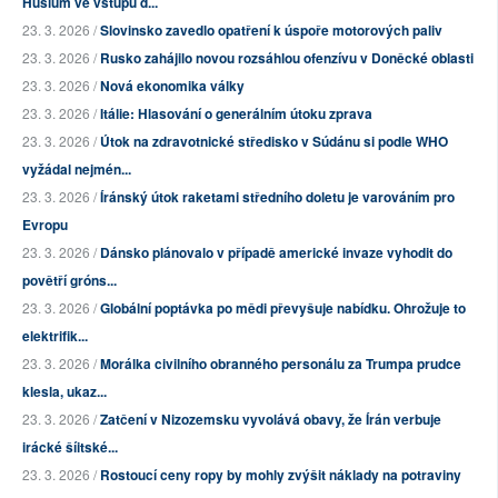
Húsiům ve vstupu d...
23. 3. 2026 /
Slovinsko zavedlo opatření k úspoře motorových paliv
23. 3. 2026 /
Rusko zahájilo novou rozsáhlou ofenzívu v Doněcké oblasti
23. 3. 2026 /
Nová ekonomika války
23. 3. 2026 /
Itálie: Hlasování o generálním útoku zprava
23. 3. 2026 /
Útok na zdravotnické středisko v Súdánu si podle WHO
vyžádal nejmén...
23. 3. 2026 /
Íránský útok raketami středního doletu je varováním pro
Evropu
23. 3. 2026 /
Dánsko plánovalo v případě americké invaze vyhodit do
povětří gróns...
23. 3. 2026 /
Globální poptávka po mědi převyšuje nabídku. Ohrožuje to
elektrifik...
23. 3. 2026 /
Morálka civilního obranného personálu za Trumpa prudce
klesla, ukaz...
23. 3. 2026 /
Zatčení v Nizozemsku vyvolává obavy, že Írán verbuje
irácké šíitské...
23. 3. 2026 /
Rostoucí ceny ropy by mohly zvýšit náklady na potraviny