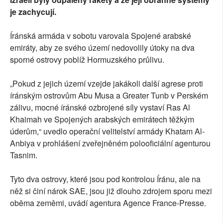
je zachycují.
Íránská armáda v sobotu varovala Spojené arabské
emiráty, aby ze svého území nedovolily útoky na dva
sporné ostrovy poblíž Hormuzského průlivu.
„Pokud z jejich území vzejde jakákoli další agrese proti
íránským ostrovům Abu Musa a Greater Tunb v Perském
zálivu, mocné íránské ozbrojené síly vystaví Ras Al
Khaimah ve Spojených arabských emirátech těžkým
úderům,“ uvedlo operační velitelství armády Khatam Al-
Anbiya v prohlášení zveřejněném polooficiální agenturou
Tasnim.
Tyto dva ostrovy, které jsou pod kontrolou Íránu, ale na
něž si činí nárok SAE, jsou již dlouho zdrojem sporu mezi
oběma zeměmi, uvádí agentura Agence France-Presse.