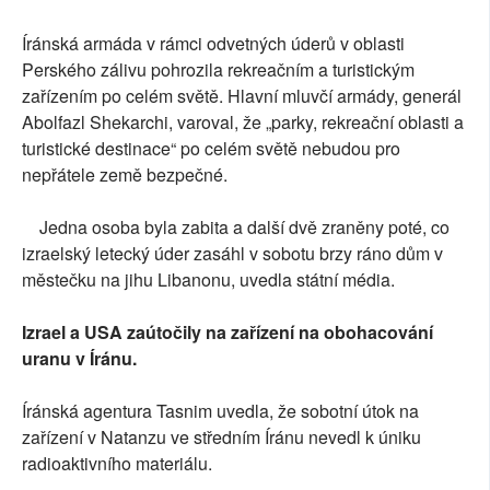
Íránská armáda v rámci odvetných úderů v oblasti
Perského zálivu pohrozila rekreačním a turistickým
zařízením po celém světě. Hlavní mluvčí armády, generál
Abolfazl Shekarchi, varoval, že „parky, rekreační oblasti a
turistické destinace“ po celém světě nebudou pro
nepřátele země bezpečné.
Jedna osoba byla zabita a další dvě zraněny poté, co
izraelský letecký úder zasáhl v sobotu brzy ráno dům v
městečku na jihu Libanonu, uvedla státní média.
Izrael a USA zaútočily na zařízení na obohacování
uranu v Íránu.
Íránská agentura Tasnim uvedla, že sobotní útok na
zařízení v Natanzu ve středním Íránu nevedl k úniku
radioaktivního materiálu.