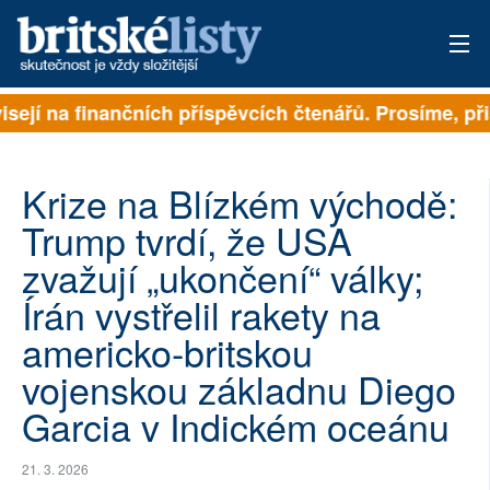
sejí na finančních příspěvcích čtenářů. Prosíme, přisp
PŘIHLÁSIT
AKTUÁLNÍ VYDÁNÍ
Krize na Blízkém východě:
ARCHIV
Trump tvrdí, že USA
zvažují „ukončení“ války;
ROZHOVORY
Írán vystřelil rakety na
TÉMATA
americko-britskou
NEJČTENĚJŠÍ ZA 7 DNÍ
vojenskou základnu Diego
Garcia v Indickém oceánu
AUTOŘI
PŘÍSPĚVKY NA PROVOZ
21. 3. 2026