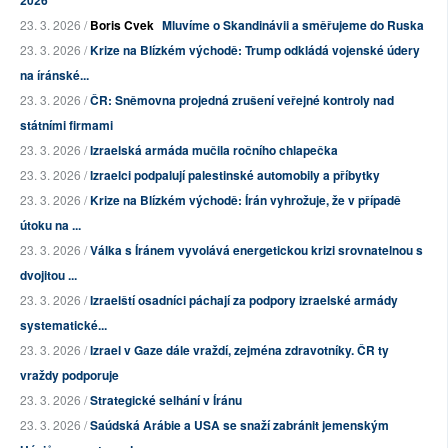
2026
23. 3. 2026 /
Boris Cvek
Mluvíme o Skandinávii a směřujeme do Ruska
23. 3. 2026 /
Krize na Blízkém východě: Trump odkládá vojenské údery
na íránské...
23. 3. 2026 /
ČR: Sněmovna projedná zrušení veřejné kontroly nad
státními firmami
23. 3. 2026 /
Izraelská armáda mučila ročního chlapečka
23. 3. 2026 /
Izraelci podpalují palestinské automobily a příbytky
23. 3. 2026 /
Krize na Blízkém východě: Írán vyhrožuje, že v případě
útoku na ...
23. 3. 2026 /
Válka s Íránem vyvolává energetickou krizi srovnatelnou s
dvojitou ...
23. 3. 2026 /
Izraelští osadníci páchají za podpory izraelské armády
systematické...
23. 3. 2026 /
Izrael v Gaze dále vraždí, zejména zdravotníky. ČR ty
vraždy podporuje
23. 3. 2026 /
Strategické selhání v Íránu
23. 3. 2026 /
Saúdská Arábie a USA se snaží zabránit jemenským