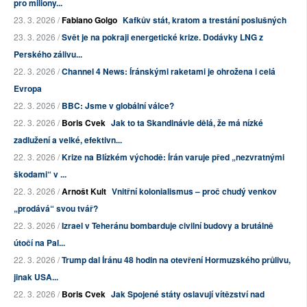
pro miliony...
23. 3. 2026 /
Fabiano Golgo
Kafkův stát, kratom a trestání poslušných
23. 3. 2026 /
Svět je na pokraji energetické krize. Dodávky LNG z
Perského zálivu...
22. 3. 2026 /
Channel 4 News: Íránskými raketami je ohrožena i celá
Evropa
22. 3. 2026 /
BBC: Jsme v globální válce?
22. 3. 2026 /
Boris Cvek
Jak to ta Skandinávie dělá, že má nízké
zadlužení a velké, efektivn...
22. 3. 2026 /
Krize na Blízkém východě: Írán varuje před „nezvratnými
škodami“ v ...
22. 3. 2026 /
Arnošt Kult
Vnitřní kolonialismus – proč chudý venkov
„prodává“ svou tvář?
22. 3. 2026 /
Izrael v Teheránu bombarduje civilní budovy a brutálně
útočí na Pal...
22. 3. 2026 /
Trump dal Íránu 48 hodin na otevření Hormuzského průlivu,
jinak USA...
22. 3. 2026 /
Boris Cvek
Jak Spojené státy oslavují vítězství nad