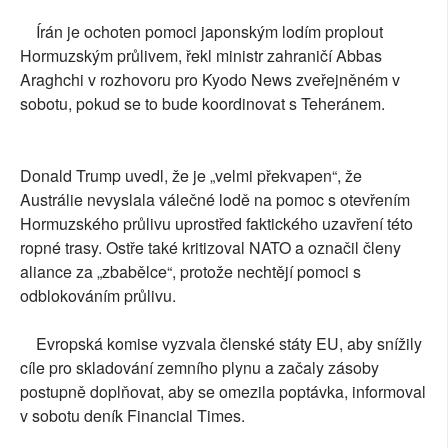
Írán je ochoten pomoci japonským lodím proplout
Hormuzským průlivem, řekl ministr zahraničí Abbas
Araghchi v rozhovoru pro Kyodo News zveřejněném v
sobotu, pokud se to bude koordinovat s Teheránem.
Donald Trump uvedl, že je „velmi překvapen“, že
Austrálie nevyslala válečné lodě na pomoc s otevřením
Hormuzského průlivu uprostřed faktického uzavření této
ropné trasy. Ostře také kritizoval NATO a označil členy
aliance za „zbabělce“, protože nechtějí pomoci s
odblokováním průlivu.
Evropská komise vyzvala členské státy EU, aby snížily
cíle pro skladování zemního plynu a začaly zásoby
postupně doplňovat, aby se omezila poptávka, informoval
v sobotu deník Financial Times.