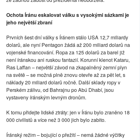
Ochota Íránu eskalovat válku s vysokými sázkami je
jeho největší zbraní
Prvních šest dní války s Íránem stálo USA 12,7 miliardy
dolarů, ale nyní Pentagon žádá až 200 miliard dolarů na
vojenské financování. Ropa za 125 dolarů za barel již
není íránskou ani ruskou fantazií. Korunní klenot Kataru,
Ras Laffan – největší závod na zkapalněný zemní plyn
na světě – se možná plně znovu otevře až za pět let, s
náklady 20 miliard dolarů ročně. Další sklady ropy v
Perském zálivu, od Bahrajnu po Abú Dhabí, jsou
vystaveny íránským levným dronům.
K tomu přidejte lidské ztráty: jen v Íránu bylo zraněno 18
000 civilistů a více než 3 000 jich bylo zabito.
Íránský režim – bojující o přežití – nemá žádné výčitky