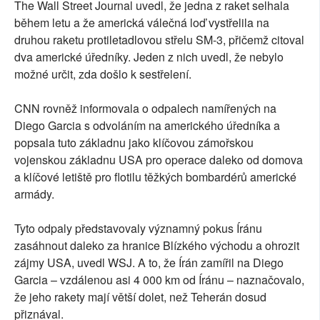
The Wall Street Journal uvedl, že jedna z raket selhala
během letu a že americká válečná loď vystřelila na
druhou raketu protiletadlovou střelu SM-3, přičemž citoval
dva americké úředníky. Jeden z nich uvedl, že nebylo
možné určit, zda došlo k sestřelení.
CNN rovněž informovala o odpalech namířených na
Diego Garcia s odvoláním na amerického úředníka a
popsala tuto základnu jako klíčovou zámořskou
vojenskou základnu USA pro operace daleko od domova
a klíčové letiště pro flotilu těžkých bombardérů americké
armády.
Tyto odpaly představovaly významný pokus Íránu
zasáhnout daleko za hranice Blízkého východu a ohrozit
zájmy USA, uvedl WSJ. A to, že Írán zamířil na Diego
Garcia – vzdálenou asi 4 000 km od Íránu – naznačovalo,
že jeho rakety mají větší dolet, než Teherán dosud
přiznával.