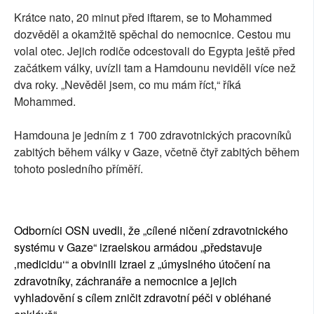
Krátce nato, 20 minut před iftarem, se to Mohammed
dozvěděl a okamžitě spěchal do nemocnice. Cestou mu
volal otec. Jejich rodiče odcestovali do Egypta ještě před
začátkem války, uvízli tam a Hamdounu neviděli více než
dva roky. „Nevěděl jsem, co mu mám říct,“ říká
Mohammed.
Hamdouna je jedním z 1 700 zdravotnických pracovníků
zabitých během války v Gaze, včetně čtyř zabitých během
tohoto posledního příměří.
Odborníci OSN uvedli, že „cílené ničení zdravotnického
systému v Gaze“ izraelskou armádou „představuje
‚medicidu‘“ a obvinili Izrael z „úmyslného útočení na
zdravotníky, záchranáře a nemocnice a jejich
vyhladovění s cílem zničit zdravotní péči v obléhané