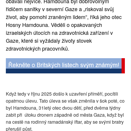
obávali nejvíce. Hamdouna byl dobrovolným
řidičem sanitky v severní Gaze a „riskoval svůj
život, aby pomohl zraněným lidem“, říká jeho otec
Hosny Hamdouna. Věděli o opakovaných
izraelských útocích na zdravotnická zařízení v
Gaze, které si vyžádaly životy stovek
zdravotnických pracovníků.
Když tedy v říjnu 2025 došlo k uzavření příměří, pocítili
opatrnou úlevu. Tato úleva se však změnila v šok poté, co
byl Hamdouna, 31letý otec dvou dětí, před dvěma týdny
zabit při útoku dronem západně od města Gaza, když byl
na cestě na rodinný ramadánský iftar, aby se svými bratry
přerušil půst.