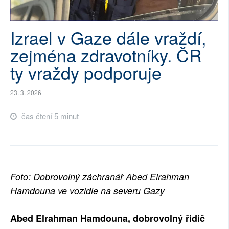
SOCIÁLNÍ SÍTĚ
Izrael v Gaze dále vraždí,
RUBRIKY
zejména zdravotníky. ČR
PLNÁ VERZE STRÁNEK
ty vraždy podporuje
23. 3. 2026
čas čtení 5 minut
Foto: Dobrovolný záchranář Abed Elrahman
Hamdouna ve vozidle na severu Gazy
Abed Elrahman Hamdouna, dobrovolný řidič