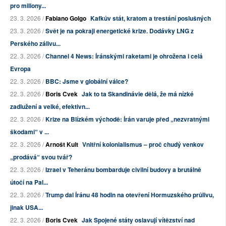
pro miliony...
23. 3. 2026 /
Fabiano Golgo
Kafkův stát, kratom a trestání poslušných
23. 3. 2026 /
Svět je na pokraji energetické krize. Dodávky LNG z
Perského zálivu...
22. 3. 2026 /
Channel 4 News: Íránskými raketami je ohrožena i celá
Evropa
22. 3. 2026 /
BBC: Jsme v globální válce?
22. 3. 2026 /
Boris Cvek
Jak to ta Skandinávie dělá, že má nízké
zadlužení a velké, efektivn...
22. 3. 2026 /
Krize na Blízkém východě: Írán varuje před „nezvratnými
škodami“ v ...
22. 3. 2026 /
Arnošt Kult
Vnitřní kolonialismus – proč chudý venkov
„prodává“ svou tvář?
22. 3. 2026 /
Izrael v Teheránu bombarduje civilní budovy a brutálně
útočí na Pal...
22. 3. 2026 /
Trump dal Íránu 48 hodin na otevření Hormuzského průlivu,
jinak USA...
22. 3. 2026 /
Boris Cvek
Jak Spojené státy oslavují vítězství nad