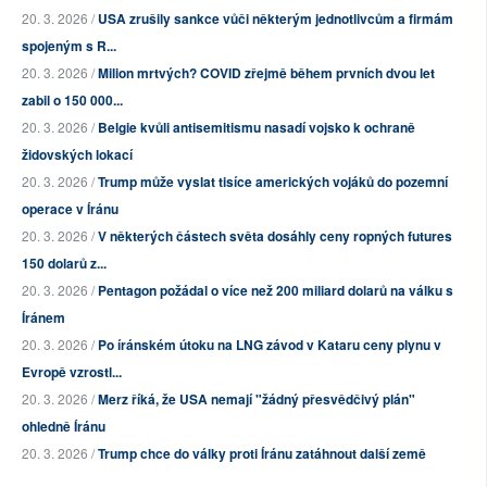
20. 3. 2026 /
USA zrušily sankce vůči některým jednotlivcům a firmám
spojeným s R...
20. 3. 2026 /
Milion mrtvých? COVID zřejmě během prvních dvou let
zabil o 150 000...
20. 3. 2026 /
Belgie kvůli antisemitismu nasadí vojsko k ochraně
židovských lokací
20. 3. 2026 /
Trump může vyslat tisíce amerických vojáků do pozemní
operace v Íránu
20. 3. 2026 /
V některých částech světa dosáhly ceny ropných futures
150 dolarů z...
20. 3. 2026 /
Pentagon požádal o více než 200 miliard dolarů na válku s
Íránem
20. 3. 2026 /
Po íránském útoku na LNG závod v Kataru ceny plynu v
Evropě vzrostl...
20. 3. 2026 /
Merz říká, že USA nemají "žádný přesvědčivý plán"
ohledně Íránu
20. 3. 2026 /
Trump chce do války proti Íránu zatáhnout další země