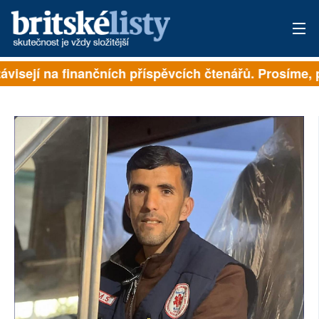
ávisejí na finančních příspěvcích čtenářů. Prosíme, př
PŘIHLÁSIT
AKTUÁLNÍ VYDÁNÍ
ARCHIV
ROZHOVORY
TÉMATA
NEJČTENĚJŠÍ ZA 7 DNÍ
AUTOŘI
PŘÍSPĚVKY NA PROVOZ