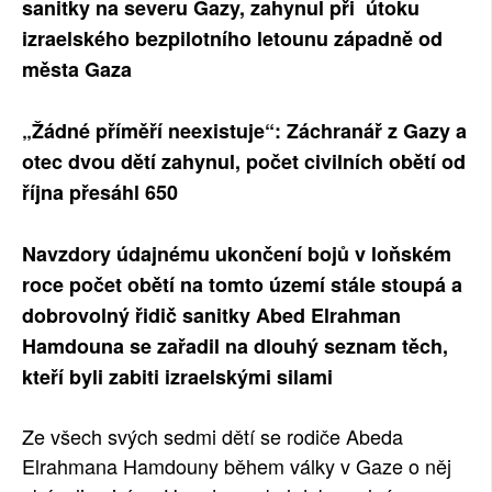
sanitky na severu Gazy, zahynul při útoku
izraelského bezpilotního letounu západně od
města Gaza
„Žádné příměří neexistuje“: Záchranář z Gazy a
otec dvou dětí zahynul, počet civilních obětí od
října přesáhl 650
Navzdory údajnému ukončení bojů v loňském
roce počet obětí na tomto území stále stoupá a
dobrovolný řidič sanitky Abed Elrahman
Hamdouna se zařadil na dlouhý seznam těch,
kteří byli zabiti izraelskými silami
Ze všech svých sedmi dětí se rodiče Abeda
Elrahmana Hamdouny během války v Gaze o něj