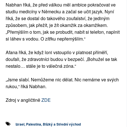
Nabhan říká, že před válkou měl ambice pokračovat ve
studiu medicíny v Německu a začal se učit jazyk. Nyní
říká, že se dostal do takového zoufalství, že jediným
způsobem, jak přežít, je žít okamžik za okamžikem.
„Přemýšlím o tom, jak se probudit, nabít si telefon, naplnit
si láhev s vodou. O zítřku nepřemýšlím.“
Afana říká, že když loni vstoupilo v platnost příměří,
doufali, že zdravotníci budou v bezpečí. „Bohužel se tak
nestalo… stále je to válečná zóna.“
„Jsme slabí. Nemůžeme nic dělat. Nic nemáme ve svých
rukou,“ říká Nabhan.
Zdroj v angličtině
ZDE
Izrael, Palestina, Blízký a Střední východ