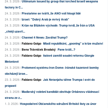
24. 3. 2026 /
Ultimatum issued by group that torched Israeli weapons
factory in C...
24. 3. 2026 /
Přestaňme se tvářit, že ANO volí hloupí lidé
24. 3. 2026 /
Izrael: "Dobrý Arab je mrtvý Arab"
24. 3. 2026 /
Krize na Blízkém východě: Trump tvrdí, že Írán a USA
„chtějí uzavří...
24. 3. 2026 /
Channel 4 News: Zaváhal Trump?
24. 3. 2026 /
Fabiano Golgo
Mladí republikáni, „gooning" a krize mužství
24. 3. 2026 /
Beno Trávníček Brodský
Pane králi...?
24. 3. 2026 /
Fabiano Golgo
Italové zamítli soudní reformu Giorgie
Meloniové
24. 3. 2026 /
Prolomení systému Iron Dome: íránské kazetové bomby
obcházejí izrae...
23. 3. 2026 /
Fabiano Golgo
Jak Netanjahu táhne Trumpa i svět do
propasti
24. 3. 2026 /
Maďarský volební kandidát obviňuje Orbánovu vládnoucí
stranu ze z...
1. 3. 2026 /
Hospodaření Občanského sdružení Britské listy za únor