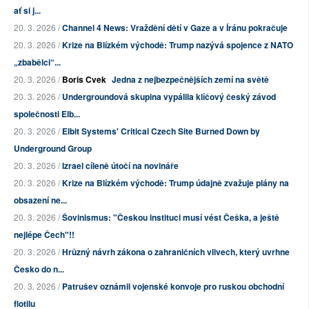
ať si j...
20. 3. 2026 /
Channel 4 News: Vraždění dětí v Gaze a v Íránu pokračuje
20. 3. 2026 /
Krize na Blízkém východě: Trump nazývá spojence z NATO
„zbabělci“...
20. 3. 2026 /
Boris Cvek
Jedna z nejbezpečnějších zemí na světě
20. 3. 2026 /
Undergroundová skupina vypálila klíčový český závod
společnosti Elb...
20. 3. 2026 /
Elbit Systems' Critical Czech Site Burned Down by
Underground Group
20. 3. 2026 /
Izrael cíleně útočí na novináře
20. 3. 2026 /
Krize na Blízkém východě: Trump údajně zvažuje plány na
obsazení ne...
20. 3. 2026 /
Šovinismus: "Českou instituci musí vést Češka, a ještě
nejlépe Čech"!!
20. 3. 2026 /
Hrůzný návrh zákona o zahraničních vlivech, který uvrhne
Česko do n...
20. 3. 2026 /
Patrušev oznámil vojenské konvoje pro ruskou obchodní
flotilu