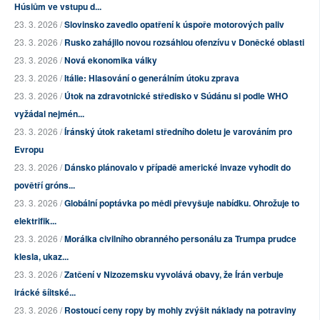
Húsiům ve vstupu d...
23. 3. 2026 /
Slovinsko zavedlo opatření k úspoře motorových paliv
23. 3. 2026 /
Rusko zahájilo novou rozsáhlou ofenzívu v Doněcké oblasti
23. 3. 2026 /
Nová ekonomika války
23. 3. 2026 /
Itálie: Hlasování o generálním útoku zprava
23. 3. 2026 /
Útok na zdravotnické středisko v Súdánu si podle WHO
vyžádal nejmén...
23. 3. 2026 /
Íránský útok raketami středního doletu je varováním pro
Evropu
23. 3. 2026 /
Dánsko plánovalo v případě americké invaze vyhodit do
povětří gróns...
23. 3. 2026 /
Globální poptávka po mědi převyšuje nabídku. Ohrožuje to
elektrifik...
23. 3. 2026 /
Morálka civilního obranného personálu za Trumpa prudce
klesla, ukaz...
23. 3. 2026 /
Zatčení v Nizozemsku vyvolává obavy, že Írán verbuje
irácké šíitské...
23. 3. 2026 /
Rostoucí ceny ropy by mohly zvýšit náklady na potraviny