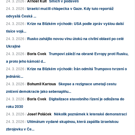
24. 3. 2026 /
Arnošt Kult
Smích v podsvětí
24. 3. 2026 /
Izraelci mučili chlapečka v Gaze. Kdy tuto reportáž
odvysílá Česká ...
24. 3. 2026 /
Krize na Blízkém východě: USA podle zpráv vyšlou další
tisíce vojá...
24. 3. 2026 /
Rusko zahájilo novou vlnu útoků na civilní oblasti po celé
Ukrajině
24. 3. 2026 /
Boris Cvek
Trumpovi záleží na obraně Evropy proti Rusku,
a proto jeho kámoši d...
24. 3. 2026 /
Krize na Blízkém východě: Írán odmítá Trumpovo tvrzení o
jednáníc...
24. 3. 2026 /
Bohumil Kartous
Skepse a rezignace umetají cestu
zničení demokracie jako sebenaplňu...
24. 3. 2026 /
Boris Cvek
Digitalizace stavebního řízení je odložena do
roku 2030
24. 3. 2026 /
Josef Poláček
Několik poznámek k letenské demonstraci
24. 3. 2026 /
Ultimátum vydané skupinou, která zapálila izraelskou
zbrojovku v Če...