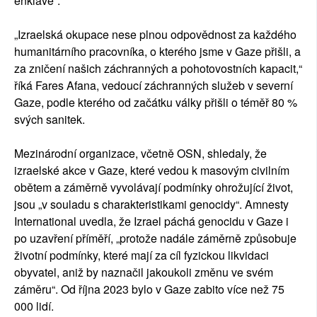
enklávě“.
„Izraelská okupace nese plnou odpovědnost za každého
humanitárního pracovníka, o kterého jsme v Gaze přišli, a
za zničení našich záchranných a pohotovostních kapacit,“
říká Fares Afana, vedoucí záchranných služeb v severní
Gaze, podle kterého od začátku války přišli o téměř 80 %
svých sanitek.
Mezinárodní organizace, včetně OSN, shledaly, že
izraelské akce v Gaze, které vedou k masovým civilním
obětem a záměrně vyvolávají podmínky ohrožující život,
jsou „v souladu s charakteristikami genocidy“. Amnesty
International uvedla, že Izrael páchá genocidu v Gaze i
po uzavření příměří, „protože nadále záměrně způsobuje
životní podmínky, které mají za cíl fyzickou likvidaci
obyvatel, aniž by naznačil jakoukoli změnu ve svém
záměru“. Od října 2023 bylo v Gaze zabito více než 75
000 lidí.