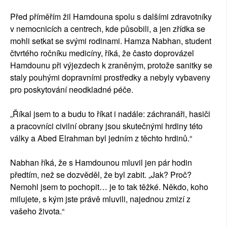
Před příměřím žil Hamdouna spolu s dalšími zdravotníky
v nemocnicích a centrech, kde působili, a jen zřídka se
mohli setkat se svými rodinami. Hamza Nabhan, student
čtvrtého ročníku medicíny, říká, že často doprovázel
Hamdounu při výjezdech k zraněným, protože sanitky se
staly pouhými dopravními prostředky a nebyly vybaveny
pro poskytování neodkladné péče.
„Říkal jsem to a budu to říkat i nadále: záchranáři, hasiči
a pracovníci civilní obrany jsou skutečnými hrdiny této
války a Abed Elrahman byl jedním z těchto hrdinů.“
Nabhan říká, že s Hamdounou mluvil jen pár hodin
předtím, než se dozvěděl, že byl zabit. „Jak? Proč?
Nemohl jsem to pochopit… je to tak těžké. Někdo, koho
milujete, s kým jste právě mluvili, najednou zmizí z
vašeho života.“