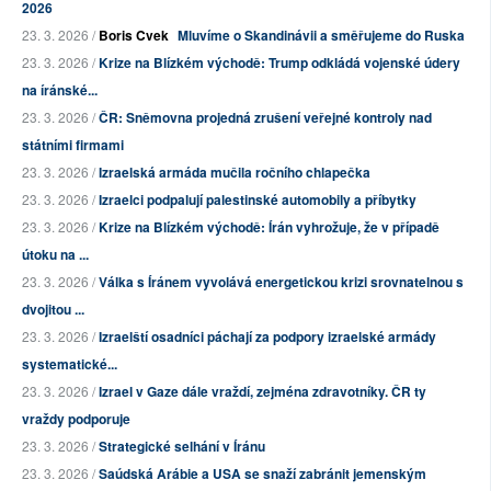
2026
23. 3. 2026 /
Boris Cvek
Mluvíme o Skandinávii a směřujeme do Ruska
23. 3. 2026 /
Krize na Blízkém východě: Trump odkládá vojenské údery
na íránské...
23. 3. 2026 /
ČR: Sněmovna projedná zrušení veřejné kontroly nad
státními firmami
23. 3. 2026 /
Izraelská armáda mučila ročního chlapečka
23. 3. 2026 /
Izraelci podpalují palestinské automobily a příbytky
23. 3. 2026 /
Krize na Blízkém východě: Írán vyhrožuje, že v případě
útoku na ...
23. 3. 2026 /
Válka s Íránem vyvolává energetickou krizi srovnatelnou s
dvojitou ...
23. 3. 2026 /
Izraelští osadníci páchají za podpory izraelské armády
systematické...
23. 3. 2026 /
Izrael v Gaze dále vraždí, zejména zdravotníky. ČR ty
vraždy podporuje
23. 3. 2026 /
Strategické selhání v Íránu
23. 3. 2026 /
Saúdská Arábie a USA se snaží zabránit jemenským