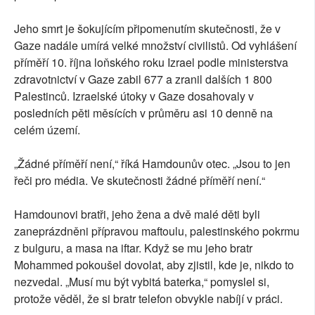
Jeho smrt je šokujícím připomenutím skutečnosti, že v
Gaze nadále umírá velké množství civilistů. Od vyhlášení
příměří 10. října loňského roku Izrael podle ministerstva
zdravotnictví v Gaze zabil 677 a zranil dalších 1 800
Palestinců. Izraelské útoky v Gaze dosahovaly v
posledních pěti měsících v průměru asi 10 denně na
celém území.
„Žádné příměří není,“ říká Hamdounův otec. „Jsou to jen
řeči pro média. Ve skutečnosti žádné příměří není.“
Hamdounovi bratři, jeho žena a dvě malé děti byli
zaneprázdněni přípravou maftoulu, palestinského pokrmu
z bulguru, a masa na iftar. Když se mu jeho bratr
Mohammed pokoušel dovolat, aby zjistil, kde je, nikdo to
nezvedal. „Musí mu být vybitá baterka,“ pomyslel si,
protože věděl, že si bratr telefon obvykle nabíjí v práci.