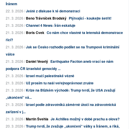
Íránem
22. 3. 2026 /
Ještě z diskuse k té demonstraci
21. 3. 2026 /
Beno Trávníček Brodský
Plýtvající - koukejte šetřit!
21. 3. 2026 /
Channel 4 News: Írán eskaluje
21. 3. 2026 /
Boris Cvek
Co nám chce vlastně ta letenská demonstrace
říci?
21. 3. 2026 /
Jak se Česko rozhodlo podílet se na Trumpově kriminální
válce
21. 3. 2026 /
Daniel Veselý
Earthquake Faction aneb vrací se nám
podpora ČR izraelské genocidy ...
21. 3. 2026 /
Izrael mučí palestinské vězně
21. 3. 2026 /
Už prosím tu naši veřejnoprávnost zrušte
21. 3. 2026 /
Krize na Blízkém východě: Trump tvrdí, že USA zvažují
„ukončení“ vá...
21. 3. 2026 /
Izrael podle zdravotníků záměrně útočí na zdravotnická
zařízení v j...
21. 3. 2026 /
Martin Švehla
Je Achilles možný v době prachu a olova?
20. 3. 2026 /
Trump tvrdí, že zvažuje „ukončení“ války s Íránem, a říká,