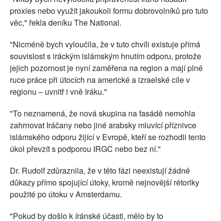
proxies nebo využít jakoukoli formu dobrovolníků pro tuto
věc," řekla deníku The National.
"Nicméně bych vyloučila, že v tuto chvíli existuje přímá
souvislost s iráckým islámským hnutím odporu, protože
jejich pozornost je nyní zaměřena na region a mají plné
ruce práce při útocích na americké a izraelské cíle v
regionu – uvnitř i vně Iráku."
"To neznamená, že nová skupina na fasádě nemohla
zahrnovat Iráčany nebo jiné arabsky mluvící příznivce
islámského odporu žijící v Evropě, kteří se rozhodli tento
úkol převzít s podporou IRGC nebo bez ní."
Dr. Rudolf zdůraznila, že v této fázi neexistují žádné
důkazy přímo spojující útoky, kromě nejnovější rétoriky
použité po útoku v Amsterdamu.
"Pokud by došlo k íránské účasti, mělo by to