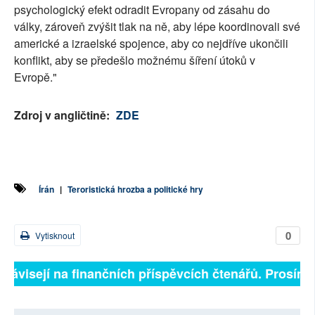
psychologický efekt odradit Evropany od zásahu do
války, zároveň zvýšit tlak na ně, aby lépe koordinovali své
americké a izraelské spojence, aby co nejdříve ukončili
konflikt, aby se předešlo možnému šíření útoků v
Evropě."
Zdroj v angličtině:
ZDE
Írán
|
Teroristická hrozba a politické hry
0
Vytisknout
závisejí na finančních příspěvcích čtenářů. Prosíme, p