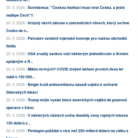
20. 3. 2026 /
Šovinismus: "Českou instituci musí vést Češka, a ještě
nejlépe Čech"!!
20. 3. 2026 /
Hrůzný návrh zákona o zahraničních vlivech, který uvrhne
Česko do n...
20. 3. 2026 /
Patrušev oznámil vojenské konvoje pro ruskou obchodní
flotilu
20. 3. 2026 /
USA zrušily sankce vůči některým jednotlivcům a firmám
spojeným s R...
20. 3. 2026 /
Milion mrtvých? COVID zřejmě během prvních dvou let
zabil o 150 000...
20. 3. 2026 /
Belgie kvůli antisemitismu nasadí vojsko k ochraně
židovských lokací
20. 3. 2026 /
Trump může vyslat tisíce amerických vojáků do pozemní
operace v Íránu
20. 3. 2026 /
V některých částech světa dosáhly ceny ropných futures
150 dolarů z...
20. 3. 2026 /
Pentagon požádal o více než 200 miliard dolarů na válku s