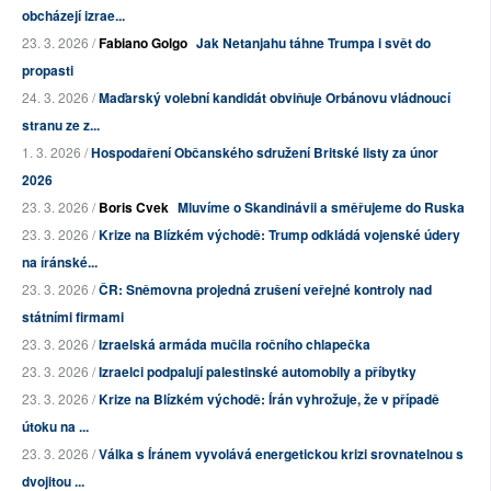
obcházejí izrae...
23. 3. 2026 /
Fabiano Golgo
Jak Netanjahu táhne Trumpa i svět do
propasti
24. 3. 2026 /
Maďarský volební kandidát obviňuje Orbánovu vládnoucí
stranu ze z...
1. 3. 2026 /
Hospodaření Občanského sdružení Britské listy za únor
2026
23. 3. 2026 /
Boris Cvek
Mluvíme o Skandinávii a směřujeme do Ruska
23. 3. 2026 /
Krize na Blízkém východě: Trump odkládá vojenské údery
na íránské...
23. 3. 2026 /
ČR: Sněmovna projedná zrušení veřejné kontroly nad
státními firmami
23. 3. 2026 /
Izraelská armáda mučila ročního chlapečka
23. 3. 2026 /
Izraelci podpalují palestinské automobily a příbytky
23. 3. 2026 /
Krize na Blízkém východě: Írán vyhrožuje, že v případě
útoku na ...
23. 3. 2026 /
Válka s Íránem vyvolává energetickou krizi srovnatelnou s
dvojitou ...