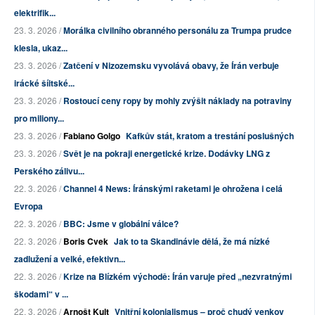
elektrifik...
23. 3. 2026 /
Morálka civilního obranného personálu za Trumpa prudce
klesla, ukaz...
23. 3. 2026 /
Zatčení v Nizozemsku vyvolává obavy, že Írán verbuje
irácké šíitské...
23. 3. 2026 /
Rostoucí ceny ropy by mohly zvýšit náklady na potraviny
pro miliony...
23. 3. 2026 /
Fabiano Golgo
Kafkův stát, kratom a trestání poslušných
23. 3. 2026 /
Svět je na pokraji energetické krize. Dodávky LNG z
Perského zálivu...
22. 3. 2026 /
Channel 4 News: Íránskými raketami je ohrožena i celá
Evropa
22. 3. 2026 /
BBC: Jsme v globální válce?
22. 3. 2026 /
Boris Cvek
Jak to ta Skandinávie dělá, že má nízké
zadlužení a velké, efektivn...
22. 3. 2026 /
Krize na Blízkém východě: Írán varuje před „nezvratnými
škodami“ v ...
22. 3. 2026 /
Arnošt Kult
Vnitřní kolonialismus – proč chudý venkov