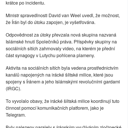
krátce po incidentu.
Ministr spravedlnosti David van Weel uvedl, že možnost,
že Írán byl do útoku zapojen, je vyšetřována.
Odpovědnost za útoky převzala nová skupina nazvaná
Islámské hnutí Společníků práva. Příspěvky skupiny na
sociálních sítích zahrnovaly video, na kterém je přední
část synagogy v Lutychu pohlcena plameny.
Aktivita na sociálních sítích byla vedena prostřednictvím
kanálů napojených na irácké šíitské milice, které jsou
spojeny s Íránem a jeho Islámskými revolučními gardami
(IRGC).
To vyvolalo obavy, že irácké šíitská milice koordinují tuto
činnost pomocí komunikačních platforem, jako je
Telegram.
Byly nalezeny paralely s íránským využíváním zločinecké