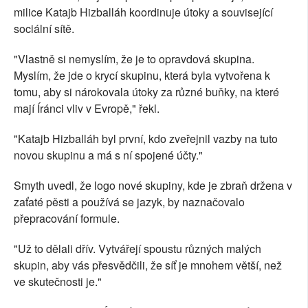
milice Katajb Hizballáh koordinuje útoky a související
sociální sítě.
"Vlastně si nemyslím, že je to opravdová skupina.
Myslím, že jde o krycí skupinu, která byla vytvořena k
tomu, aby si nárokovala útoky za různé buňky, na které
mají Íránci vliv v Evropě," řekl.
"Katajb Hizballáh byl první, kdo zveřejnil vazby na tuto
novou skupinu a má s ní spojené účty."
Smyth uvedl, že logo nové skupiny, kde je zbraň držena v
zaťaté pěsti a používá se jazyk, by naznačovalo
přepracování formule.
"Už to dělali dřív. Vytvářejí spoustu různých malých
skupin, aby vás přesvědčili, že síť je mnohem větší, než
ve skutečnosti je."