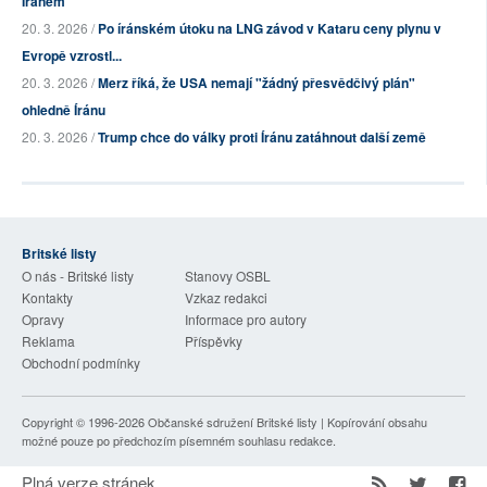
Íránem
20. 3. 2026 /
Po íránském útoku na LNG závod v Kataru ceny plynu v
Evropě vzrostl...
20. 3. 2026 /
Merz říká, že USA nemají "žádný přesvědčivý plán"
ohledně Íránu
20. 3. 2026 /
Trump chce do války proti Íránu zatáhnout další země
Britské listy
O nás - Britské listy
Stanovy OSBL
Kontakty
Vzkaz redakci
Opravy
Informace pro autory
Reklama
Příspěvky
Obchodní podmínky
Copyright © 1996-2026
Občanské sdružení Britské listy
| Kopírování obsahu
možné pouze po předchozím písemném souhlasu redakce.
Plná verze stránek