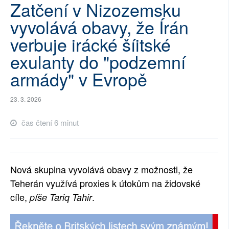
Zatčení v Nizozemsku
SOCIÁLNÍ SÍTĚ
vyvolává obavy, že Írán
RUBRIKY
verbuje irácké šíitské
exulanty do "podzemní
PLNÁ VERZE STRÁNEK
armády" v Evropě
23. 3. 2026
čas čtení 6 minut
Nová skupina vyvolává obavy z možnosti, že
Teherán využívá proxies k útokům na židovské
cíle,
.
píše Tariq Tahir