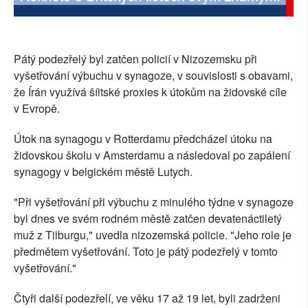
Pátý podezřelý byl zatčen policií v Nizozemsku při
vyšetřování výbuchu v synagoze, v souvislosti s obavami,
že Írán využívá šíitské proxies k útokům na židovské cíle
v Evropě.
Útok na synagogu v Rotterdamu předcházel útoku na
židovskou školu v Amsterdamu a následoval po zapálení
synagogy v belgickém městě Lutych.
"Při vyšetřování při výbuchu z minulého týdne v synagoze
byl dnes ve svém rodném městě zatčen devatenáctiletý
muž z Tilburgu," uvedla nizozemská policie. "Jeho role je
předmětem vyšetřování. Toto je pátý podezřelý v tomto
vyšetřování."
Čtyři další podezřelí, ve věku 17 až 19 let, byli zadrženi