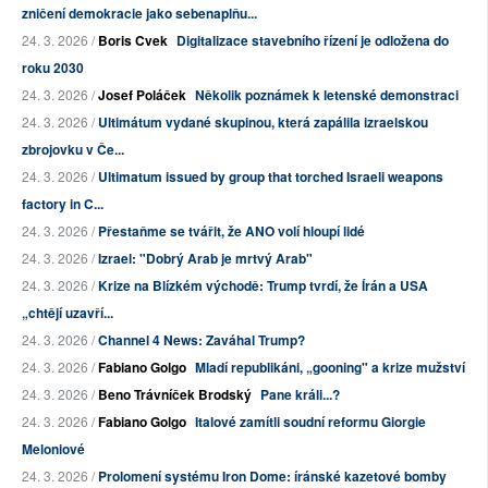
zničení demokracie jako sebenaplňu...
24. 3. 2026 /
Boris Cvek
Digitalizace stavebního řízení je odložena do
roku 2030
24. 3. 2026 /
Josef Poláček
Několik poznámek k letenské demonstraci
24. 3. 2026 /
Ultimátum vydané skupinou, která zapálila izraelskou
zbrojovku v Če...
24. 3. 2026 /
Ultimatum issued by group that torched Israeli weapons
factory in C...
24. 3. 2026 /
Přestaňme se tvářit, že ANO volí hloupí lidé
24. 3. 2026 /
Izrael: "Dobrý Arab je mrtvý Arab"
24. 3. 2026 /
Krize na Blízkém východě: Trump tvrdí, že Írán a USA
„chtějí uzavří...
24. 3. 2026 /
Channel 4 News: Zaváhal Trump?
24. 3. 2026 /
Fabiano Golgo
Mladí republikáni, „gooning" a krize mužství
24. 3. 2026 /
Beno Trávníček Brodský
Pane králi...?
24. 3. 2026 /
Fabiano Golgo
Italové zamítli soudní reformu Giorgie
Meloniové
24. 3. 2026 /
Prolomení systému Iron Dome: íránské kazetové bomby