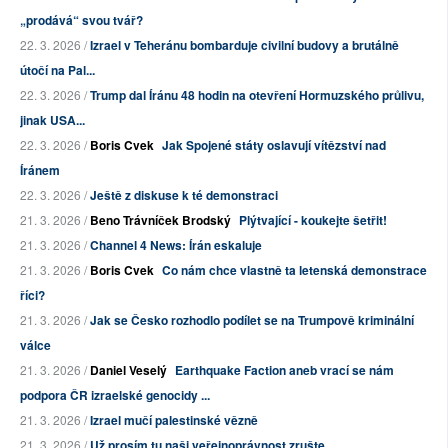
„prodává“ svou tvář?
22. 3. 2026 /
Izrael v Teheránu bombarduje civilní budovy a brutálně
útočí na Pal...
22. 3. 2026 /
Trump dal Íránu 48 hodin na otevření Hormuzského průlivu,
jinak USA...
22. 3. 2026 /
Boris Cvek
Jak Spojené státy oslavují vítězství nad
Íránem
22. 3. 2026 /
Ještě z diskuse k té demonstraci
21. 3. 2026 /
Beno Trávníček Brodský
Plýtvající - koukejte šetřit!
21. 3. 2026 /
Channel 4 News: Írán eskaluje
21. 3. 2026 /
Boris Cvek
Co nám chce vlastně ta letenská demonstrace
říci?
21. 3. 2026 /
Jak se Česko rozhodlo podílet se na Trumpově kriminální
válce
21. 3. 2026 /
Daniel Veselý
Earthquake Faction aneb vrací se nám
podpora ČR izraelské genocidy ...
21. 3. 2026 /
Izrael mučí palestinské vězně
21. 3. 2026 /
Už prosím tu naši veřejnoprávnost zrušte