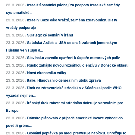
23. 3. 2026 /
Izraelští osadníci páchají za podpory izraelské armády
systematické...
23. 3. 2026 /
Izrael v Gaze dále vraždí, zejména zdravotníky. ČR ty
vraždy podporuje
23. 3. 2026 /
Strategické selhání v Íránu
23. 3. 2026 /
Saúdská Arábie a USA se snaží zabránit jemenským
Húsiům ve vstupu d...
23. 3. 2026 /
Slovinsko zavedlo opatření k úspoře motorových paliv
23. 3. 2026 /
Rusko zahájilo novou rozsáhlou ofenzívu v Doněcké oblasti
23. 3. 2026 /
Nová ekonomika války
23. 3. 2026 /
Itálie: Hlasování o generálním útoku zprava
23. 3. 2026 /
Útok na zdravotnické středisko v Súdánu si podle WHO
vyžádal nejmén...
23. 3. 2026 /
Íránský útok raketami středního doletu je varováním pro
Evropu
23. 3. 2026 /
Dánsko plánovalo v případě americké invaze vyhodit do
povětří gróns...
23. 3. 2026 /
Globální poptávka po mědi převyšuje nabídku. Ohrožuje to