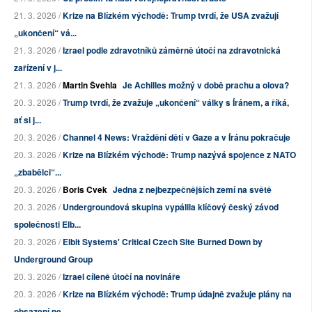
21. 3. 2026 /
Krize na Blízkém východě: Trump tvrdí, že USA zvažují
„ukončení“ vá...
21. 3. 2026 /
Izrael podle zdravotníků záměrně útočí na zdravotnická
zařízení v j...
21. 3. 2026 /
Martin Švehla
Je Achilles možný v době prachu a olova?
20. 3. 2026 /
Trump tvrdí, že zvažuje „ukončení“ války s Íránem, a říká,
ať si j...
20. 3. 2026 /
Channel 4 News: Vraždění dětí v Gaze a v Íránu pokračuje
20. 3. 2026 /
Krize na Blízkém východě: Trump nazývá spojence z NATO
„zbabělci“...
20. 3. 2026 /
Boris Cvek
Jedna z nejbezpečnějších zemí na světě
20. 3. 2026 /
Undergroundová skupina vypálila klíčový český závod
společnosti Elb...
20. 3. 2026 /
Elbit Systems' Critical Czech Site Burned Down by
Underground Group
20. 3. 2026 /
Izrael cíleně útočí na novináře
20. 3. 2026 /
Krize na Blízkém východě: Trump údajně zvažuje plány na
obsazení ne...