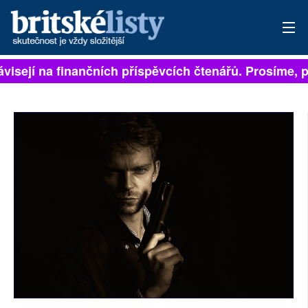
visejí na finančních příspěvcích čtenářů. Prosíme, při
PŘIHLÁSIT
AKTUÁLNÍ VYDÁNÍ
ARCHIV
ROZHOVORY
TÉMATA
NEJČTENĚJŠÍ ZA 7 DNÍ
AUTOŘI
PŘÍSPĚVKY NA PROVOZ