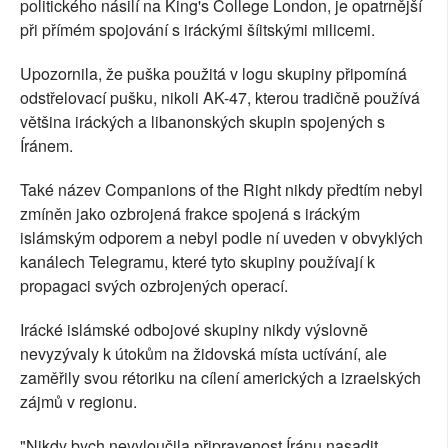
politického násilí na King's College London, je opatrnější
při přímém spojování s iráckými šíitskými milicemi.
Upozornila, že puška použitá v logu skupiny připomíná
odstřelovací pušku, nikoli AK-47, kterou tradičně používá
většina iráckých a libanonských skupin spojených s
Íránem.
Také název Companions of the Right nikdy předtím nebyl
zmíněn jako ozbrojená frakce spojená s iráckým
islámským odporem a nebyl podle ní uveden v obvyklých
kanálech Telegramu, které tyto skupiny používají k
propagaci svých ozbrojených operací.
Irácké islámské odbojové skupiny nikdy výslovně
nevyzývaly k útokům na židovská místa uctívání, ale
zaměřily svou rétoriku na cílení amerických a izraelských
zájmů v regionu.
"Nikdy bych nevyloučila připravenost Íránu nasadit