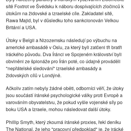
sítě Foxtrot ve Švédsku k náboru dospívajících zločinců k
útokům na židovské a izraelské cíle. Zakladatel sítě,
Rawa Majid, byl v důsledku toho sankcionován Velkou
Británií a USA.
Útoky v Belgii a Nizozemsku následují po výbuchu na
americké ambasádě v Oslu, za který byli zatčeni tři bratři
iráckého původu. Dva Íránci ve Spojeném království byli
obviněni ze špionáže pro Írán poté, co údajně prováděli
"nepřátelské sledování" izraelské ambasády a
židovských cílů v Londýně.
Ačkoliv zatím nebyly žádné oběti, odborníci věří, že útoky
jsou součástí íránské psychologické války proti Evropě a
varováním obyvatelstvu, že pokud vyšle vojenské síly po
boku USA a Izraele, mohou následovat další útoky.
Phillip Smyth, který zkoumá íránské proxies, řekl deníku
The National, že jeho "pracovní předpoklad" je, že irácké