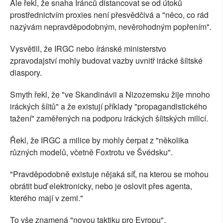
Ale řekl, že snaha Íránců distancovat se od útoků
prostřednictvím proxies není přesvědčivá a "něco, co rád
nazývám nepravděpodobným, nevěrohodným popřením".
Vysvětlil, že IRGC nebo íránské ministerstvo
zpravodajství mohly budovat vazby uvnitř irácké šíitské
diaspory.
Smyth řekl, že "ve Skandinávii a Nizozemsku žije mnoho
iráckých šíitů" a že existují příklady "propagandistického
tažení" zaměřených na podporu iráckých šíitských milicí.
Řekl, že IRGC a milice by mohly čerpat z "několika
různých modelů, včetně Foxtrotu ve Švédsku".
"Pravděpodobně existuje nějaká síť, na kterou se mohou
obrátit buď elektronicky, nebo je oslovit přes agenta,
kterého mají v zemi."
To vše znamená "novou taktiku pro Evropu".