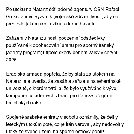
Po útoku na Natanz šéf jaderné agentury OSN Rafael
Grossi znovu vyzval k „vojenské zdrženlivosti, aby se
předešlo jakémukoli riziku jaderné havárie“.
Zařízení v Natanzu hostí podzemní odstředivky
používané k obohacování uranu pro sporný íránský
jaderný program; utrpělo škody během války v červnu
2025.
Izraelská armáda popřela, že by stála za útokem na
Natanz, ale uvedla, že zasáhla zařízení na teheránské
univerzitě, o kterém tvrdila, že bylo využíváno k vývoji
komponentů jaderných zbraní pro íránský program
balistických raket.
Spojené arabské emiráty v sobotu oznámily, že čelily
leteckým útokům poté, co je Írán varoval, aby nedovolily
útoky ze svého území na sporné ostrovy poblíž