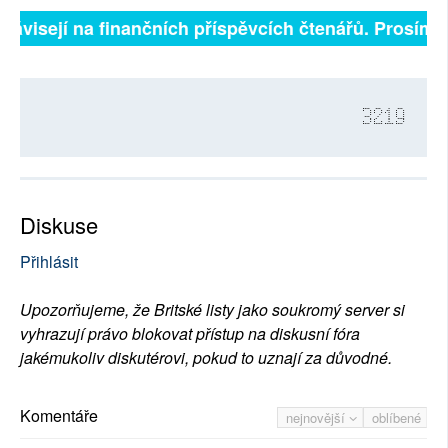
závisejí na finančních příspěvcích čtenářů. Prosíme, p
3219
Diskuse
Přihlásit
Upozorňujeme, že Britské listy jako soukromý server si
vyhrazují právo blokovat přístup na diskusní fóra
jakémukoliv diskutérovi, pokud to uznají za důvodné.
Komentáře
nejnovější
oblíbené