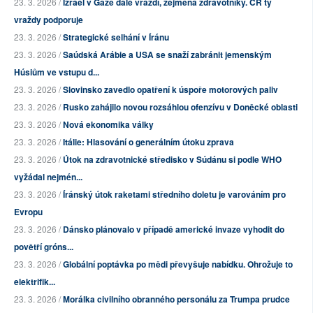
23. 3. 2026 /
Izrael v Gaze dále vraždí, zejména zdravotníky. ČR ty
vraždy podporuje
23. 3. 2026 /
Strategické selhání v Íránu
23. 3. 2026 /
Saúdská Arábie a USA se snaží zabránit jemenským
Húsiům ve vstupu d...
23. 3. 2026 /
Slovinsko zavedlo opatření k úspoře motorových paliv
23. 3. 2026 /
Rusko zahájilo novou rozsáhlou ofenzívu v Doněcké oblasti
23. 3. 2026 /
Nová ekonomika války
23. 3. 2026 /
Itálie: Hlasování o generálním útoku zprava
23. 3. 2026 /
Útok na zdravotnické středisko v Súdánu si podle WHO
vyžádal nejmén...
23. 3. 2026 /
Íránský útok raketami středního doletu je varováním pro
Evropu
23. 3. 2026 /
Dánsko plánovalo v případě americké invaze vyhodit do
povětří gróns...
23. 3. 2026 /
Globální poptávka po mědi převyšuje nabídku. Ohrožuje to
elektrifik...
23. 3. 2026 /
Morálka civilního obranného personálu za Trumpa prudce