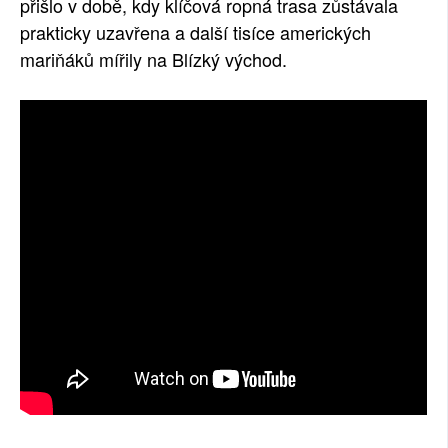
přišlo v době, kdy klíčová ropná trasa zůstávala
prakticky uzavřena a další tisíce amerických
mariňáků mířily na Blízký východ.