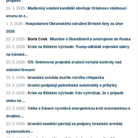
propasti
24. 3. 2026 /
Maďarský volební kandidát obviňuje Orbánovu vládnoucí
stranu ze z...
1. 3. 2026 /
Hospodaření Občanského sdružení Britské listy za únor
2026
23. 3. 2026 /
Boris Cvek
Mluvíme o Skandinávii a směřujeme do Ruska
23. 3. 2026 /
Krize na Blízkém východě: Trump odkládá vojenské údery
na íránské...
23. 3. 2026 /
ČR: Sněmovna projedná zrušení veřejné kontroly nad
státními firmami
23. 3. 2026 /
Izraelská armáda mučila ročního chlapečka
23. 3. 2026 /
Izraelci podpalují palestinské automobily a příbytky
23. 3. 2026 /
Krize na Blízkém východě: Írán vyhrožuje, že v případě
útoku na ...
23. 3. 2026 /
Válka s Íránem vyvolává energetickou krizi srovnatelnou s
dvojitou ...
23. 3. 2026 /
Izraelští osadníci páchají za podpory izraelské armády
systematické...