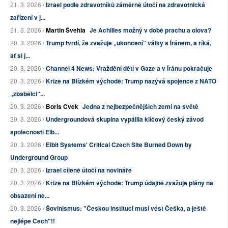
21. 3. 2026 /
Izrael podle zdravotníků záměrně útočí na zdravotnická
zařízení v j...
21. 3. 2026 /
Martin Švehla
Je Achilles možný v době prachu a olova?
20. 3. 2026 /
Trump tvrdí, že zvažuje „ukončení“ války s Íránem, a říká,
ať si j...
20. 3. 2026 /
Channel 4 News: Vraždění dětí v Gaze a v Íránu pokračuje
20. 3. 2026 /
Krize na Blízkém východě: Trump nazývá spojence z NATO
„zbabělci“...
20. 3. 2026 /
Boris Cvek
Jedna z nejbezpečnějších zemí na světě
20. 3. 2026 /
Undergroundová skupina vypálila klíčový český závod
společnosti Elb...
20. 3. 2026 /
Elbit Systems' Critical Czech Site Burned Down by
Underground Group
20. 3. 2026 /
Izrael cíleně útočí na novináře
20. 3. 2026 /
Krize na Blízkém východě: Trump údajně zvažuje plány na
obsazení ne...
20. 3. 2026 /
Šovinismus: "Českou instituci musí vést Češka, a ještě
nejlépe Čech"!!