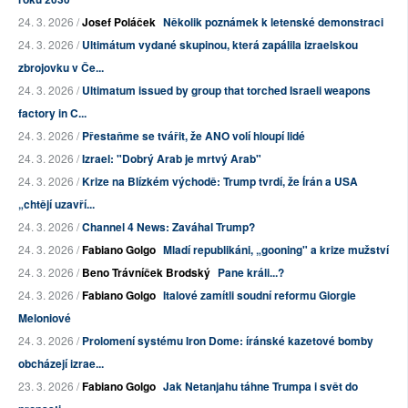
24. 3. 2026 /
Josef Poláček
Několik poznámek k letenské demonstraci
24. 3. 2026 /
Ultimátum vydané skupinou, která zapálila izraelskou
zbrojovku v Če...
24. 3. 2026 /
Ultimatum issued by group that torched Israeli weapons
factory in C...
24. 3. 2026 /
Přestaňme se tvářit, že ANO volí hloupí lidé
24. 3. 2026 /
Izrael: "Dobrý Arab je mrtvý Arab"
24. 3. 2026 /
Krize na Blízkém východě: Trump tvrdí, že Írán a USA
„chtějí uzavří...
24. 3. 2026 /
Channel 4 News: Zaváhal Trump?
24. 3. 2026 /
Fabiano Golgo
Mladí republikáni, „gooning" a krize mužství
24. 3. 2026 /
Beno Trávníček Brodský
Pane králi...?
24. 3. 2026 /
Fabiano Golgo
Italové zamítli soudní reformu Giorgie
Meloniové
24. 3. 2026 /
Prolomení systému Iron Dome: íránské kazetové bomby
obcházejí izrae...
23. 3. 2026 /
Fabiano Golgo
Jak Netanjahu táhne Trumpa i svět do