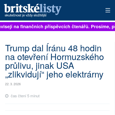
visejí na finančních příspěvcích čtenářů. Prosíme, při
PŘIHLÁSIT
AKTUÁLNÍ VYDÁNÍ
Trump dal Íránu 48 hodin
ARCHIV
na otevření Hormuzského
průlivu, jinak USA
ROZHOVORY
„zlikvidují“ jeho elektrárny
TÉMATA
22. 3. 2026
NEJČTENĚJŠÍ ZA 7 DNÍ
čas čtení 5 minut
AUTOŘI
PŘÍSPĚVKY NA PROVOZ