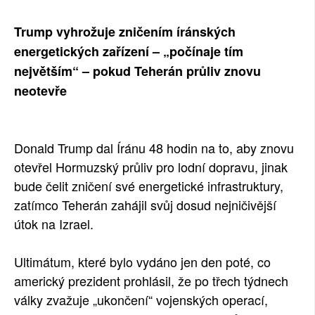
SOCIÁLNÍ SÍTĚ
Trump vyhrožuje zničením íránských
energetických zařízení – „počínaje tím
RUBRIKY
největším“ – pokud Teherán průliv znovu
PLNÁ VERZE STRÁNEK
neotevře
Donald Trump dal Íránu 48 hodin na to, aby znovu
otevřel Hormuzský průliv pro lodní dopravu, jinak
bude čelit zničení své energetické infrastruktury,
zatímco Teherán zahájil svůj dosud nejničivější
útok na Izrael.
Ultimátum, které bylo vydáno jen den poté, co
americký prezident prohlásil, že po třech týdnech
války zvažuje „ukončení“ vojenských operací,