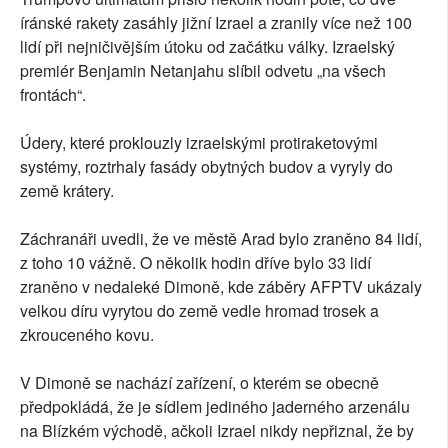
íránské rakety zasáhly jižní Izrael a zranily více než 100
lidí při nejničivějším útoku od začátku války. Izraelský
premiér Benjamin Netanjahu slíbil odvetu „na všech
frontách“.
Údery, které proklouzly izraelskými protiraketovými
systémy, roztrhaly fasády obytných budov a vyryly do
země krátery.
Záchranáři uvedli, že ve městě Arad bylo zraněno 84 lidí,
z toho 10 vážně. O několik hodin dříve bylo 33 lidí
zraněno v nedaleké Dimoně, kde záběry AFPTV ukázaly
velkou díru vyrytou do země vedle hromad trosek a
zkrouceného kovu.
V Dimoně se nachází zařízení, o kterém se obecně
předpokládá, že je sídlem jediného jaderného arzenálu
na Blízkém východě, ačkoli Izrael nikdy nepřiznal, že by