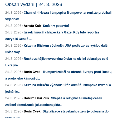
Obsah vydání | 24. 3. 2026
24. 3. 2026 /
Channel 4 News: Írán popírá Trumpovo tvrzení, že probíhají
vyjednáv...
24. 3. 2026 /
Arnošt Kult
Smích v podsvětí
24. 3. 2026 /
Izraelci mučili chlapečka v Gaze. Kdy tuto reportáž
odvysílá Česká ...
24. 3. 2026 /
Krize na Blízkém východě: USA podle zpráv vyšlou další
tisíce vojá...
24. 3. 2026 /
Rusko zahájilo novou vlnu útoků na civilní oblasti po celé
Ukrajině
24. 3. 2026 /
Boris Cvek
Trumpovi záleží na obraně Evropy proti Rusku,
a proto jeho kámoši d...
24. 3. 2026 /
Krize na Blízkém východě: Írán odmítá Trumpovo tvrzení o
jednáníc...
24. 3. 2026 /
Bohumil Kartous
Skepse a rezignace umetají cestu
zničení demokracie jako sebenaplňu...
24. 3. 2026 /
Boris Cvek
Digitalizace stavebního řízení je odložena do
roku 2030