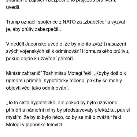
uvedli.
Trump označil spojence z NATO za „zbabělce“ a vyzval
je, aby průliv zabezpečili.
V neděli Japonsko uvedlo, že by mohlo zvážit nasazení
svých vojenských sil k odminování Hormuzského průlivu,
pokud dojde k uzavření příměří.
Ministr zahraničí Toshimitsu Motegi řekl: „Kdyby došlo k
úplnému příměří, hypoteticky řečeno, pak by se mohly
objevit věci jako odminování.
„Je to čistě hypotetické, ale pokud by bylo uzavřeno
příměří a námořní miny by představovaly překážku, pak si
myslím, že by to bylo něco, co by se mělo zvážit,“ řekl
Motegi v japonské televizi.