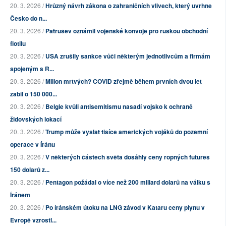
20. 3. 2026 /
Hrůzný návrh zákona o zahraničních vlivech, který uvrhne
Česko do n...
20. 3. 2026 /
Patrušev oznámil vojenské konvoje pro ruskou obchodní
flotilu
20. 3. 2026 /
USA zrušily sankce vůči některým jednotlivcům a firmám
spojeným s R...
20. 3. 2026 /
Milion mrtvých? COVID zřejmě během prvních dvou let
zabil o 150 000...
20. 3. 2026 /
Belgie kvůli antisemitismu nasadí vojsko k ochraně
židovských lokací
20. 3. 2026 /
Trump může vyslat tisíce amerických vojáků do pozemní
operace v Íránu
20. 3. 2026 /
V některých částech světa dosáhly ceny ropných futures
150 dolarů z...
20. 3. 2026 /
Pentagon požádal o více než 200 miliard dolarů na válku s
Íránem
20. 3. 2026 /
Po íránském útoku na LNG závod v Kataru ceny plynu v
Evropě vzrostl...