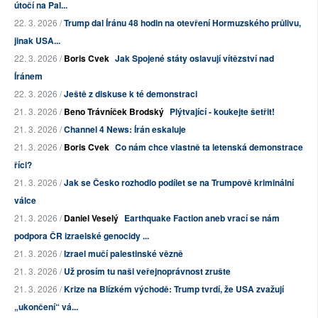
útočí na Pal...
22. 3. 2026 /
Trump dal Íránu 48 hodin na otevření Hormuzského průlivu,
jinak USA...
22. 3. 2026 /
Boris Cvek
Jak Spojené státy oslavují vítězství nad
Íránem
22. 3. 2026 /
Ještě z diskuse k té demonstraci
21. 3. 2026 /
Beno Trávníček Brodský
Plýtvající - koukejte šetřit!
21. 3. 2026 /
Channel 4 News: Írán eskaluje
21. 3. 2026 /
Boris Cvek
Co nám chce vlastně ta letenská demonstrace
říci?
21. 3. 2026 /
Jak se Česko rozhodlo podílet se na Trumpově kriminální
válce
21. 3. 2026 /
Daniel Veselý
Earthquake Faction aneb vrací se nám
podpora ČR izraelské genocidy ...
21. 3. 2026 /
Izrael mučí palestinské vězně
21. 3. 2026 /
Už prosím tu naši veřejnoprávnost zrušte
21. 3. 2026 /
Krize na Blízkém východě: Trump tvrdí, že USA zvažují
„ukončení“ vá...