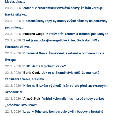
klesla, ukaz...
23. 3. 2026 /
Zatčení v Nizozemsku vyvolává obavy, že Írán verbuje
irácké šíitské...
23. 3. 2026 /
Rostoucí ceny ropy by mohly zvýšit náklady na potraviny
pro miliony...
23. 3. 2026 /
Fabiano Golgo
Kafkův stát, kratom a trestání poslušných
23. 3. 2026 /
Svět je na pokraji energetické krize. Dodávky LNG z
Perského zálivu...
22. 3. 2026 /
Channel 4 News: Íránskými raketami je ohrožena i celá
Evropa
22. 3. 2026 /
BBC: Jsme v globální válce?
22. 3. 2026 /
Boris Cvek
Jak to ta Skandinávie dělá, že má nízké
zadlužení a velké, efektivn...
22. 3. 2026 /
Krize na Blízkém východě: Írán varuje před „nezvratnými
škodami“ v ...
22. 3. 2026 /
Arnošt Kult
Vnitřní kolonialismus – proč chudý venkov
„prodává“ svou tvář?
22. 3. 2026 /
Izrael v Teheránu bombarduje civilní budovy a brutálně