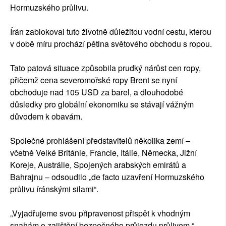
Hormuzského průlivu.
Írán zablokoval tuto životně důležitou vodní cestu, kterou
v době míru prochází pětina světového obchodu s ropou.
Tato patová situace způsobila prudký nárůst cen ropy,
přičemž cena severomořské ropy Brent se nyní
obchoduje nad 105 USD za barel, a dlouhodobé
důsledky pro globální ekonomiku se stávají vážným
důvodem k obavám.
Společné prohlášení představitelů několika zemí –
včetně Velké Británie, Francie, Itálie, Německa, Jižní
Koreje, Austrálie, Spojených arabských emirátů a
Bahrajnu – odsoudilo „de facto uzavření Hormuzského
průlivu íránskými silami“.
„Vyjadřujeme svou připravenost přispět k vhodným
snahám o zajištění bezpečného průjezdu průlivem,“