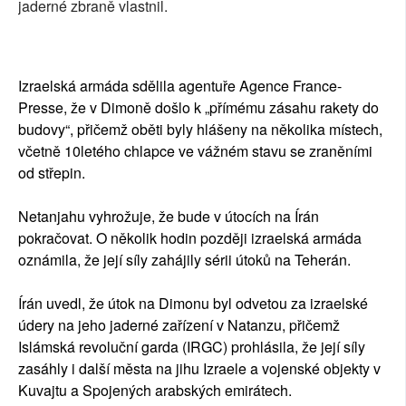
jaderné zbraně vlastnil.
Izraelská armáda sdělila agentuře Agence France-
Presse, že v Dimoně došlo k „přímému zásahu rakety do
budovy“, přičemž oběti byly hlášeny na několika místech,
včetně 10letého chlapce ve vážném stavu se zraněními
od střepin.
Netanjahu vyhrožuje, že bude v útocích na Írán
pokračovat. O několik hodin později izraelská armáda
oznámila, že její síly zahájily sérii útoků na Teherán.
Írán uvedl, že útok na Dimonu byl odvetou za izraelské
údery na jeho jaderné zařízení v Natanzu, přičemž
Islámská revoluční garda (IRGC) prohlásila, že její síly
zasáhly i další města na jihu Izraele a vojenské objekty v
Kuvajtu a Spojených arabských emirátech.