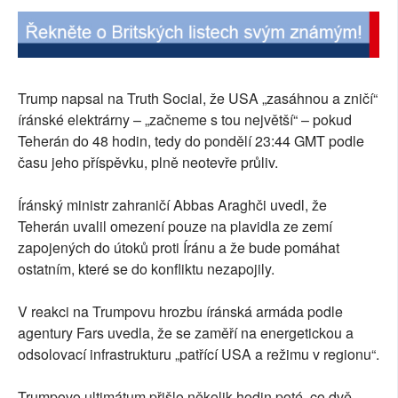
Trump napsal na Truth Social, že USA „zasáhnou a zničí“
íránské elektrárny – „začneme s tou největší“ – pokud
Teherán do 48 hodin, tedy do pondělí 23:44 GMT podle
času jeho příspěvku, plně neotevře průliv.
Íránský ministr zahraničí Abbas Araghči uvedl, že
Teherán uvalil omezení pouze na plavidla ze zemí
zapojených do útoků proti Íránu a že bude pomáhat
ostatním, které se do konfliktu nezapojily.
V reakci na Trumpovu hrozbu íránská armáda podle
agentury Fars uvedla, že se zaměří na energetickou a
odsolovací infrastrukturu „patřící USA a režimu v regionu“.
Trumpovo ultimátum přišlo několik hodin poté, co dvě