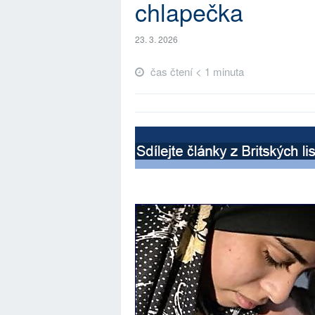
chlapečka
23. 3. 2026
čas čtení < 1 minuta