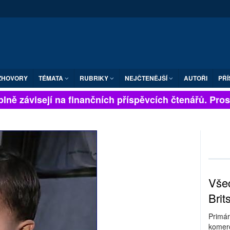
ZHOVORY
TÉMATA
RUBRIKY
NEJČTENĚJŠÍ
AUTOŘI
PŘÍ
ně závisejí na finančních příspěvcích čtenářů. Prosíme
Všec
Brit
Primár
komerc