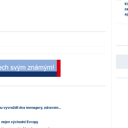
Kl
za
s
u vyvraždil dva teenagery, zdravotn...
 nejen východní Evropy