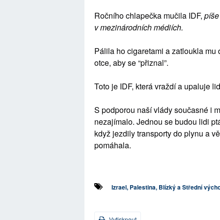
Ročního chlapečka mučila IDF,
píše 
v mezinárodních médiích.
Pálila ho cigaretami a zatloukla mu 
otce, aby se “přiznal”.
Toto je IDF, která vraždí a upaluje 
S podporou naší vlády současné i mi
nezajímalo. Jednou se budou lidi ptá
když jezdily transporty do plynu a vě
pomáhala.
Izrael, Palestina, Blízký a Střední vých
Vytisknout