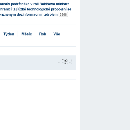
ausův podržtaška v roli Babišova ministra
hraničí tají úzké technologické propojení se
přízněným dezinformačním zdrojem
3368
Týden
Měsíc
Rok
Vše
4904