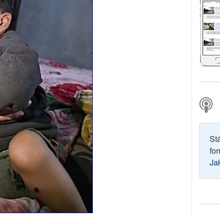
St
for
Ja