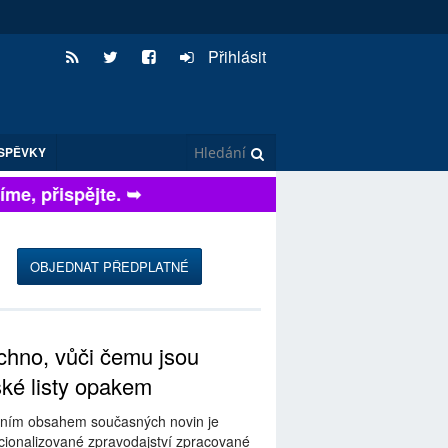
Přihlásit
SPĚVKY
, přispějte. ➥
OBJEDNAT PŘEDPLATNÉ
hno, vůči čemu jsou
ské listy opakem
ním obsahem současných novin je
ionalizované zpravodajství zpracované