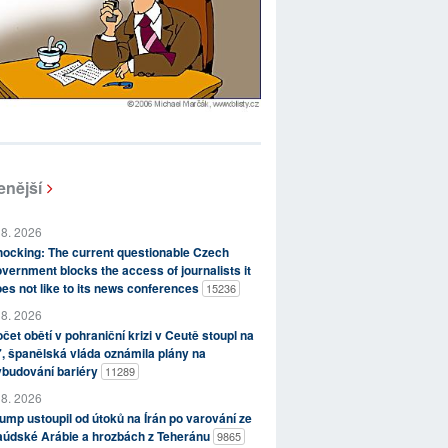
enější
 8. 2026
ocking: The current questionable Czech
vernment blocks the access of journalists it
es not like to its news conferences
15236
 8. 2026
čet obětí v pohraniční krizi v Ceutě stoupl na
, španělská vláda oznámila plány na
ybudování bariéry
11289
 8. 2026
ump ustoupil od útoků na Írán po varování ze
aúdské Arábie a hrozbách z Teheránu
9865