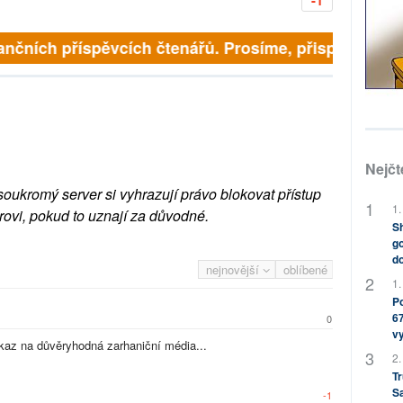
inančních příspěvcích čtenářů. Prosíme, přispějte. ➥
Nejčt
soukromý server si vyhrazují právo blokovat přístup
1.
rovi, pokud to uznají za důvodné.
Sh
go
do
nejnovější
oblíbené
1.
Po
67
0
v
dkaz na důvěryhodná zarhaniční média...
2.
Tr
S
-1