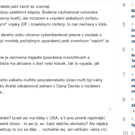
1.
tele patri zavrit az zcernaji.
M
kazkou selektivni slepoty. Budeme zachranovat rumunske
an
oivny kseft), ale mrzaceni a vrazdeni arabskych civilistu
ymi" vojaky IDF i izraelskymi civilisty, to nas nechava v klidu.
3.
Dů
z daneho utoku chceme vybombardovat presne v souladu s
tu
e (byt mnohdy pochybnym zpusobem) proti zverstvum "nasich" je
za
4.
No
tine je nezmerna tragedie zpusobena mocichtivosti a
Te
rana ma aktualne o dost vetsi klacek, tak to vypada, jak
vá
2.
jsiho velkeho muftiho jeruzalemskeho (onen mufti byl celny
P
za
ako Arafat odsabotoval jednani v Camp Davidu o rozdeleni
s
...
5.
Zá
-1
4
ekáte? Izrael asi má lobby v USA, a ti jsou prostě nejsilnější.
3.
dně zbraní - to asi jo, ev. části dalšího obchodu)? Ale nějaká
S
zlehčuju to (co se děje ... rozhodně ne), ani neříkám: nelze víc;
3.