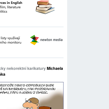
icky nekorektní karikatury
Michaela
áka