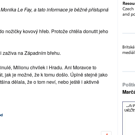
Monika Le Fay, a tato informace je běžně přístupná
do nožičky kovový hřeb. Protože chtěla donutit jeho
lidi zaživa na Západním břehu.
nulé, Milionu chvilek i Hradu. Ani Moravce to
t, jak je možné, že k tomu došlo. Úplně stejně jako
tšina dělala, že o tom neví, nebo ještě i aktivně
Polit
Marč
od
-1