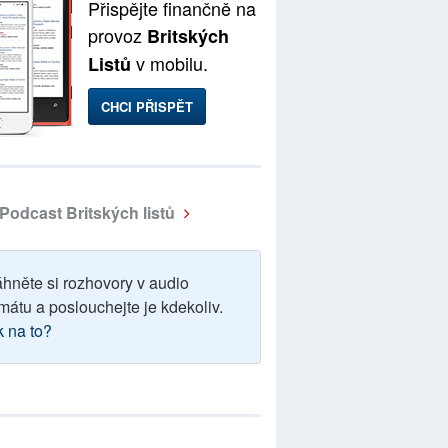
Přispějte finančně na
provoz
Britských
v mobilu.
Listů
CHCI PŘISPĚT
Podcast Britských listů
áhněte si rozhovory v audio
mátu a poslouchejte je kdekoliv.
k na to?