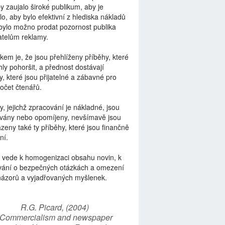
by zaujalo široké publikum, aby je
lo, aby bylo efektivní z hlediska nákladů
bylo možno prodat pozornost publika
telům reklamy.
kem je, že jsou přehlíženy příběhy, které
ly pohoršit, a přednost dostávají
y, které jsou přijatelné a zábavné pro
počet čtenářů.
y, jejichž zpracování je nákladné, jsou
vány nebo opomíjeny, nevšímavě jsou
zeny také ty příběhy, které jsou finančně
ní.
 vede k homogenizaci obsahu novin, k
vání o bezpečných otázkách a omezení
názorů a vyjadřovaných myšlenek.
R.G. Picard, (2004)
“Commercialism and newspaper