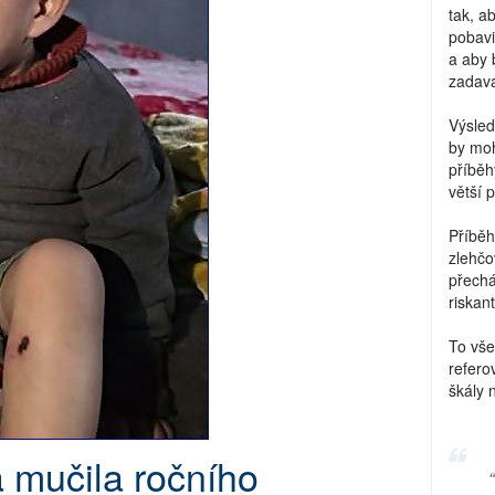
tak, a
pobavi
a aby 
zadava
Výsled
by moh
příběh
větší 
Příběh
zlehčo
přechá
riskant
To vše
refero
škály 
 mučila ročního