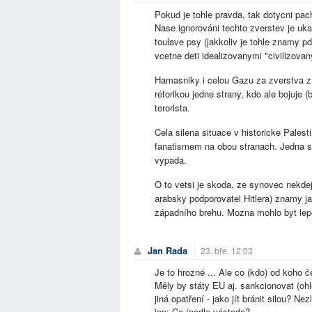
Pokud je tohle pravda, tak dotycni pacha
Nase ignorováni techto zverstev je u
toulave psy (jakkoliv je tohle znamy pd
vcetne deti idealizovanymi "civilizovan
Hamasniky i celou Gazu za zverstva 
rétorikou jedne strany, kdo ale bojuj
terorista.
Cela silena situace v historicke Pales
fanatismem na obou stranach. Jedna st
vypada.
O to vetsi je skoda, ze synovec nekde
arabsky podporovatel Hitlera) znamy j
západního brehu. Mozna mohlo byt lepe
Jan Rada
23. bře. 12:03
Je to hrozné ... Ale co (kdo) od koho č
Měly by státy EU aj. sankcionovat (ohle
jiná opatření - jako jít bránit silou? Ne
jen: Co (podle vásteda?