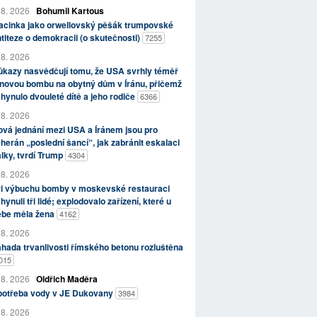
 8. 2026
Bohumil Kartous
acinka jako orwellovský pěšák trumpovské
titeze o demokracii (o skutečnosti)
7255
 8. 2026
kazy nasvědčují tomu, že USA svrhly téměř
novou bombu na obytný dům v Íránu, přičemž
hynulo dvouleté dítě a jeho rodiče
6366
 8. 2026
vá jednání mezi USA a Íránem jsou pro
herán „poslední šancí“, jak zabránit eskalaci
lky, tvrdí Trump
4304
 8. 2026
ři výbuchu bomby v moskevské restauraci
hynuli tři lidé; explodovalo zařízení, které u
ebe měla žena
4162
 8. 2026
hada trvanlivosti římského betonu rozluštěna
015
 8. 2026
Oldřich Maděra
potřeba vody v JE Dukovany
3984
 8. 2026