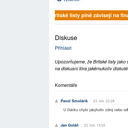
Britské listy plně závisejí na f
Diskuse
Přihlásit
Upozorňujeme, že Britské listy jako 
na diskusní fóra jakémukoliv diskuté
Komentáře
Pavol Smolárik
23. bře. 23:28
U článku chybí jakýkoliv zdroj nebo o
Jan Goláň
23. bře. 15:55