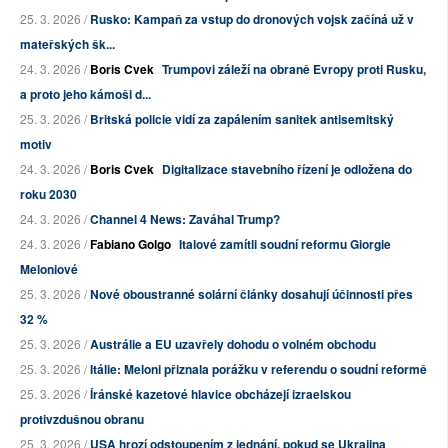
25. 3. 2026 /
Rusko: Kampaň za vstup do dronových vojsk začíná už v
mateřských šk...
24. 3. 2026 /
Boris Cvek
Trumpovi záleží na obraně Evropy proti Rusku,
a proto jeho kámoši d...
25. 3. 2026 /
Britská policie vidí za zapálením sanitek antisemitský
motiv
24. 3. 2026 /
Boris Cvek
Digitalizace stavebního řízení je odložena do
roku 2030
24. 3. 2026 /
Channel 4 News: Zaváhal Trump?
24. 3. 2026 /
Fabiano Golgo
Italové zamítli soudní reformu Giorgie
Meloniové
25. 3. 2026 /
Nové oboustranné solární články dosahují účinnosti přes
32 %
25. 3. 2026 /
Austrálie a EU uzavřely dohodu o volném obchodu
25. 3. 2026 /
Itálie: Meloni přiznala porážku v referendu o soudní reformě
25. 3. 2026 /
Íránské kazetové hlavice obcházejí izraelskou
protivzdušnou obranu
25. 3. 2026 /
USA hrozí odstoupením z jednání, pokud se Ukrajina