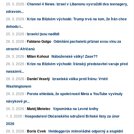
25. 3. 2026 /
Channel 4 News: Izrael v Libanonu vyvraždil dva teenagery,
zdravotn...
26. 3. 2026 /
Krize na Blízkém východě: Trump trvá na tom, že Írán chce
dohodu i...
25. 3. 2026 /
Izraelci jsou nadlidi
26. 3. 2026 /
Fabiano Golgo
Odmítání pachatelů přiznat svou vinu za
otroctví Afričanů
26. 3. 2026 /
Milan Kohout
Náboženské války! Zase??
26. 3. 2026 /
Krize na Blízkém východě: Íránský představitel varuje před
nasazení...
26. 3. 2026 /
Daniel Veselý
Izraelská válka proti Íránu: Vrtěti
Washingtonem
26. 3. 2026 /
Porota shledala, že společnosti Meta a YouTube vyvinuly
návykové pr...
26. 3. 2026 /
Matěj Metelec
Vzpomínka na Levné knihy
1. 3. 2026 /
Hospodaření Občanského sdružení Britské listy za únor
2026
26. 3. 2026 /
Boris Cvek
Heideggerův mimořádně odporný a stupidní