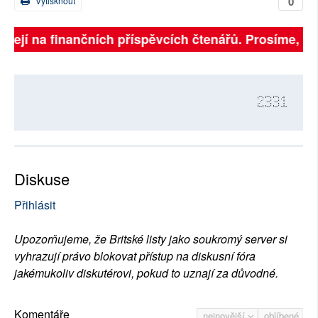
0
Vytisknout
isejí na finančních příspěvcích čtenářů. Prosíme, při
2331
Diskuse
Přihlásit
Upozorňujeme, že Britské listy jako soukromý server si
vyhrazují právo blokovat přístup na diskusní fóra
jakémukoliv diskutérovi, pokud to uznají za důvodné.
Komentáře
nejnovější
oblíbené