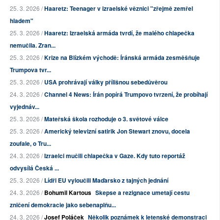
25. 3. 2026 /
Haaretz: Teenager v izraelské věznici "zřejmě zemřel
hladem"
25. 3. 2026 /
Haaretz: Izraelská armáda tvrdí, že malého chlapečka
nemučila. Zran...
25. 3. 2026 /
Krize na Blízkém východě: Íránská armáda zesměšňuje
Trumpova tvr...
25. 3. 2026 /
USA prohrávají války přílišnou sebedůvěrou
24. 3. 2026 /
Channel 4 News: Írán popírá Trumpovo tvrzení, že probíhají
vyjednáv...
25. 3. 2026 /
Mateřská škola rozhoduje o 3. světové válce
25. 3. 2026 /
Americký televizní satirik Jon Stewart znovu, docela
zoufale, o Tru...
24. 3. 2026 /
Izraelci mučili chlapečka v Gaze. Kdy tuto reportáž
odvysílá Česká ...
25. 3. 2026 /
Lídři EU vyloučili Maďarsko z tajných jednání
24. 3. 2026 /
Bohumil Kartous
Skepse a rezignace umetají cestu
zničení demokracie jako sebenaplňu...
24. 3. 2026 /
Josef Poláček
Několik poznámek k letenské demonstraci