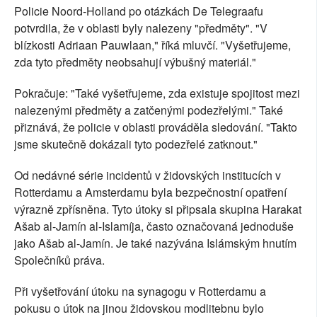
Policie Noord-Holland po otázkách De Telegraafu
potvrdila, že v oblasti byly nalezeny "předměty". "V
blízkosti Adriaan Pauwlaan," říká mluvčí. "Vyšetřujeme,
zda tyto předměty neobsahují výbušný materiál."
Pokračuje: "Také vyšetřujeme, zda existuje spojitost mezi
nalezenými předměty a zatčenými podezřelými." Také
přiznává, že policie v oblasti prováděla sledování. "Takto
jsme skutečně dokázali tyto podezřelé zatknout."
Od nedávné série incidentů v židovských institucích v
Rotterdamu a Amsterdamu byla bezpečnostní opatření
výrazně zpřísněna. Tyto útoky si připsala skupina Harakat
Ašab al-Jamín al-Islamíja, často označovaná jednoduše
jako Ašab al-Jamín. Je také nazývána Islámským hnutím
Společníků práva.
Při vyšetřování útoku na synagogu v Rotterdamu a
pokusu o útok na jinou židovskou modlitebnu bylo