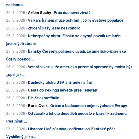
nacismus
26. 3. 2026 /
Arťom Suchý
Proč duchovní život?
26. 3. 2026 /
Válka s Íránem může ochromit 55 % světové populace
26. 3. 2026 /
Zničení Gazy ještě neskončilo
26. 3. 2026 /
Nebezpečný obrat: Finsko se chystá povolit umístění
jaderných zbraní
26. 3. 2026 /
Íránský Červený půlměsíc uvádí, že americko-izraelské
údery poškodi...
26. 3. 2026 /
Veteráni varují, že americká pozemní operace by mohla být
„spíš jak...
26. 3. 2026 /
Důsledky útoku USA a Izraele na Írán
26. 3. 2026 /
Cesta do Pekingu nevede přes Teherán
26. 3. 2026 /
Die Stickstofffalle
25. 3. 2026 /
Boris Cvek
Orbán a budoucnost nejen východní Evropy
25. 3. 2026 /
Od začátku tohoto desetiletí nedošlo v Izraeli k žádnému
trestnímu ...
25. 3. 2026 /
Libanon: Lidé zůstávají odříznuti od lékařské péče.
Vysídlený je ka...