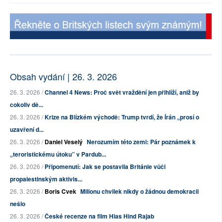
Obsah vydání | 26. 3. 2026
26. 3. 2026 /
Channel 4 News: Proč svět vraždění jen přihlíží, aniž by
cokoliv dě...
26. 3. 2026 /
Krize na Blízkém východě: Trump tvrdí, že Írán „prosí o
uzavření d...
26. 3. 2026 /
Daniel Veselý
Nerozumím této zemi: Pár poznámek k
„teroristickému útoku” v Pardub...
26. 3. 2026 /
Připomenutí: Jak se postavila Británie vůči
propalestinským aktivis...
26. 3. 2026 /
Boris Cvek
Milionu chvilek nikdy o žádnou demokracii
nešlo
26. 3. 2026 /
České recenze na film Hlas Hind Rajab