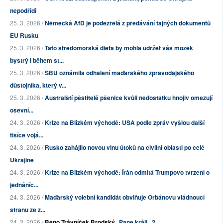
nepodřídí
25. 3. 2026 /
Německá AfD je podezřelá z předávání tajných dokumentů
EU Rusku
25. 3. 2026 /
Tato středomořská dieta by mohla udržet váš mozek
bystrý i během st...
25. 3. 2026 /
SBU oznámila odhalení maďarského zpravodajského
důstojníka, který v...
25. 3. 2026 /
Australští pěstitelé pšenice kvůli nedostatku hnojiv omezují
osevní...
24. 3. 2026 /
Krize na Blízkém východě: USA podle zpráv vyšlou další
tisíce vojá...
24. 3. 2026 /
Rusko zahájilo novou vlnu útoků na civilní oblasti po celé
Ukrajině
24. 3. 2026 /
Krize na Blízkém východě: Írán odmítá Trumpovo tvrzení o
jednáníc...
24. 3. 2026 /
Maďarský volební kandidát obviňuje Orbánovu vládnoucí
stranu ze z...
24. 3. 2026 /
Beno Trávníček Brodský
Pane králi...?