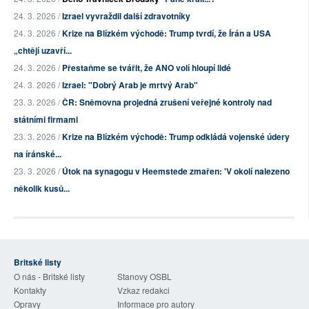
24. 3. 2026 /
Izrael vyvraždil další zdravotníky
24. 3. 2026 /
Krize na Blízkém východě: Trump tvrdí, že Írán a USA
„chtějí uzavří...
24. 3. 2026 /
Přestaňme se tvářit, že ANO volí hloupí lidé
24. 3. 2026 /
Izrael: "Dobrý Arab je mrtvý Arab"
23. 3. 2026 /
ČR: Sněmovna projedná zrušení veřejné kontroly nad
státními firmami
23. 3. 2026 /
Krize na Blízkém východě: Trump odkládá vojenské údery
na íránské...
23. 3. 2026 /
Útok na synagogu v Heemstede zmařen: 'V okolí nalezeno
několik kusů...
Britské listy
O nás - Britské listy
Stanovy OSBL
Kontakty
Vzkaz redakci
Opravy
Informace pro autory