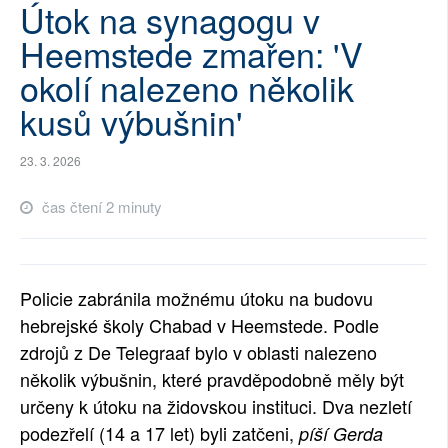
Útok na synagogu v
SOCIÁLNÍ SÍTĚ
Heemstede zmařen: 'V
RUBRIKY
okolí nalezeno několik
kusů výbušnin'
PLNÁ VERZE STRÁNEK
23. 3. 2026
čas čtení 2 minuty
Policie zabránila možnému útoku na budovu
hebrejské školy Chabad v Heemstede. Podle
zdrojů z De Telegraaf bylo v oblasti nalezeno
několik výbušnin, které pravděpodobně měly být
určeny k útoku na židovskou instituci. Dva nezletí
podezřelí (14 a 17 let) byli zatčeni,
píší Gerda