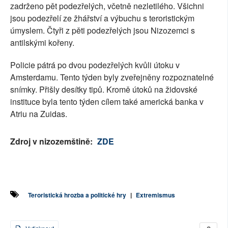
zadrženo pět podezřelých, včetně nezletilého. Všichni
jsou podezřelí ze žhářství a výbuchu s teroristickým
úmyslem. Čtyři z pěti podezřelých jsou Nizozemci s
antilskými kořeny.
Policie pátrá po dvou podezřelých kvůli útoku v
Amsterdamu. Tento týden byly zveřejněny rozpoznatelné
snímky. Přišly desítky tipů. Kromě útoků na židovské
instituce byla tento týden cílem také americká banka v
Atriu na Zuidas.
Zdroj v nizozemštině:
ZDE
Teroristická hrozba a politické hry
|
Extremismus