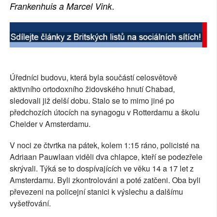
.
Frankenhuis a Marcel Vink
Úředníci budovu, která byla součástí celosvětově
aktivního ortodoxního židovského hnutí Chabad,
sledovali již delší dobu. Stalo se to mimo jiné po
předchozích útocích na synagogu v Rotterdamu a školu
Cheider v Amsterdamu.
V noci ze čtvrtka na pátek, kolem 1:15 ráno, policisté na
Adriaan Pauwlaan viděli dva chlapce, kteří se podezřele
skrývali. Týká se to dospívajících ve věku 14 a 17 let z
Amsterdamu. Byli zkontrolováni a poté zatčeni. Oba byli
převezeni na policejní stanici k výslechu a dalšímu
vyšetřování.