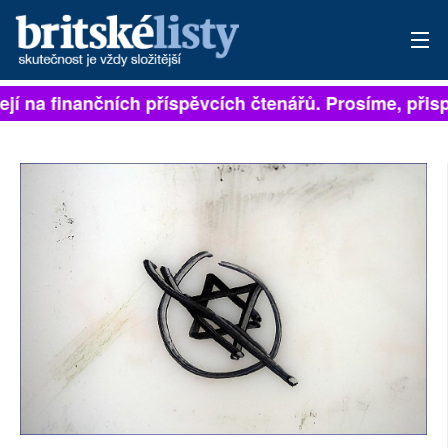
ejí na finančních příspěvcích čtenářů. Prosíme, přispě
PŘIHLÁSIT
AKTUÁLNÍ VYDÁNÍ
ARCHIV
ROZHOVORY
TÉMATA
NEJČTENĚJŠÍ ZA 7 DNÍ
AUTOŘI
PŘÍSPĚVKY NA PROVOZ