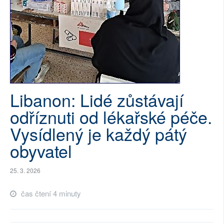
SOCIÁLNÍ SÍTĚ
RUBRIKY
PLNÁ VERZE STRÁNEK
Libanon: Lidé zůstávají
odříznuti od lékařské péče.
Vysídlený je každý pátý
obyvatel
25. 3. 2026
čas čtení 4 minuty