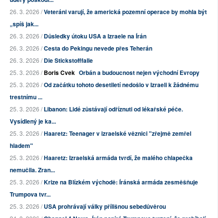
26. 3. 2026 /
Veteráni varují, že americká pozemní operace by mohla být
„spíš jak...
26. 3. 2026 /
Důsledky útoku USA a Izraele na Írán
26. 3. 2026 /
Cesta do Pekingu nevede přes Teherán
26. 3. 2026 /
Die Stickstofffalle
25. 3. 2026 /
Boris Cvek
Orbán a budoucnost nejen východní Evropy
25. 3. 2026 /
Od začátku tohoto desetiletí nedošlo v Izraeli k žádnému
trestnímu ...
25. 3. 2026 /
Libanon: Lidé zůstávají odříznuti od lékařské péče.
Vysídlený je ka...
25. 3. 2026 /
Haaretz: Teenager v izraelské věznici "zřejmě zemřel
hladem"
25. 3. 2026 /
Haaretz: Izraelská armáda tvrdí, že malého chlapečka
nemučila. Zran...
25. 3. 2026 /
Krize na Blízkém východě: Íránská armáda zesměšňuje
Trumpova tvr...
25. 3. 2026 /
USA prohrávají války přílišnou sebedůvěrou