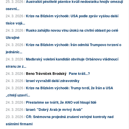
25. 3. 2026 /
Australští pěstitelé pšenice kvůli nedostatku hnojiv omezují
osevní...
24. 3. 2026 /
Krize na Blízkém východě: USA podle zpráv vyšlou další
tisíce vojá...
24. 3. 2026 /
Rusko zahájilo novou vlnu útoků na civilní oblasti po celé
Ukrajině
24. 3. 2026 /
Krize na Blízkém východě: Írán odmítá Trumpovo tvrzení o
jednáníc...
24. 3. 2026 /
Maďarský volební kandidát obviňuje Orbánovu vládnoucí
stranu ze z...
24. 3. 2026 /
Beno Trávníček Brodský
Pane králi...?
24. 3. 2026 /
Izrael vyvraždil další zdravotníky
24. 3. 2026 /
Krize na Blízkém východě: Trump tvrdí, že Írán a USA
„chtějí uzavří...
24. 3. 2026 /
Přestaňme se tvářit, že ANO volí hloupí lidé
24. 3. 2026 /
Izrael: "Dobrý Arab je mrtvý Arab"
23. 3. 2026 /
ČR: Sněmovna projedná zrušení veřejné kontroly nad
státními firmami