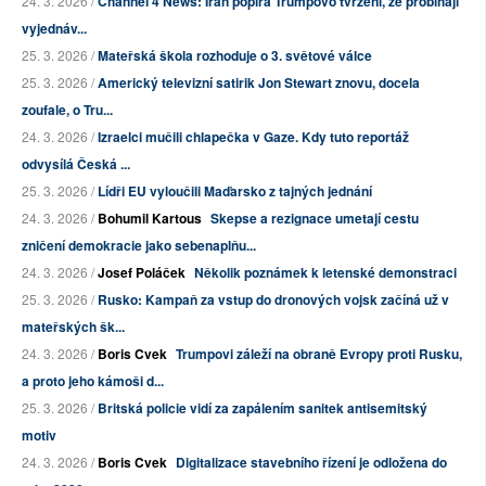
24. 3. 2026 /
Channel 4 News: Írán popírá Trumpovo tvrzení, že probíhají
vyjednáv...
25. 3. 2026 /
Mateřská škola rozhoduje o 3. světové válce
25. 3. 2026 /
Americký televizní satirik Jon Stewart znovu, docela
zoufale, o Tru...
24. 3. 2026 /
Izraelci mučili chlapečka v Gaze. Kdy tuto reportáž
odvysílá Česká ...
25. 3. 2026 /
Lídři EU vyloučili Maďarsko z tajných jednání
24. 3. 2026 /
Bohumil Kartous
Skepse a rezignace umetají cestu
zničení demokracie jako sebenaplňu...
24. 3. 2026 /
Josef Poláček
Několik poznámek k letenské demonstraci
25. 3. 2026 /
Rusko: Kampaň za vstup do dronových vojsk začíná už v
mateřských šk...
24. 3. 2026 /
Boris Cvek
Trumpovi záleží na obraně Evropy proti Rusku,
a proto jeho kámoši d...
25. 3. 2026 /
Britská policie vidí za zapálením sanitek antisemitský
motiv
24. 3. 2026 /
Boris Cvek
Digitalizace stavebního řízení je odložena do