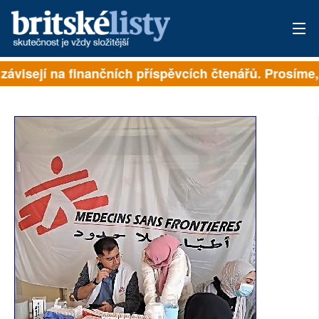
závisejí na finančních příspěvcích čtenářů. Prosíme, p
PŘIHLÁSIT
AKTUÁLNÍ VYDÁNÍ
ARCHIV
ROZHOVORY
TÉMATA
NEJČTENĚJŠÍ ZA 7 DNÍ
AUTOŘI
PŘÍSPĚVKY NA PROVOZ