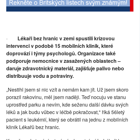
·
Lékaři bez hranic v zemi spustili krizovou
intervenci v podobě 15 mobilních klinik, které
doprovází i týmy psychologů. Organizace také
podporuje nemocnice v zasažených oblastech –
daruje zdravotnický materiál, zajišťuje palivo nebo
distribuuje vodu a potraviny.
„Nestihl jsem si nic vzít a nemám kam jít. Už jsem skoro
porazil rakovinu, měl jsem naději. Teď nocuju ve stanu
uprostřed parku a nevím, kde seženu další dávku svých
léků a jak budu vůbec v léčbě pokračovat," říká 56letý
pacient s leukémií, který se obrátil na jednu z mobilních
klinik Lékařů bez hranic.