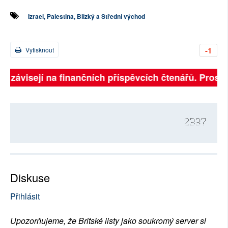
Izrael, Palestina, Blízký a Střední východ
-1
Vytisknout
ně závisejí na finančních příspěvcích čtenářů. Prosíme
2337
Diskuse
Přihlásit
Upozorňujeme, že Britské listy jako soukromý server si