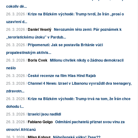
cokoliv dě...
26. 3. 2026 /
Krize na Blízkém východě: Trump tvrdí, že Írán „prosí o
uzavření d...
26. 3. 2026 /
Daniel Veselý
Nerozumím této zemi: Pár poznámek k
„teroristickému útoku” v Pardub...
26. 3. 2026 /
Připomenutí: Jak se postavila Británie vůči
propalestinským aktivis...
26. 3. 2026 /
Boris Cvek
Milionu chvilek nikdy o žádnou demokracii
nešlo
26. 3. 2026 /
České recenze na film Hlas Hind Rajab
25. 3. 2026 /
Channel 4 News: Izrael v Libanonu vyvraždil dva teenagery,
zdravotn...
26. 3. 2026 /
Krize na Blízkém východě: Trump trvá na tom, že Írán chce
dohodu i...
25. 3. 2026 /
Izraelci jsou nadlidi
26. 3. 2026 /
Fabiano Golgo
Odmítání pachatelů přiznat svou vinu za
otroctví Afričanů
26. 3. 2026 /
Milan Kohout
Náboženské války! Zase??