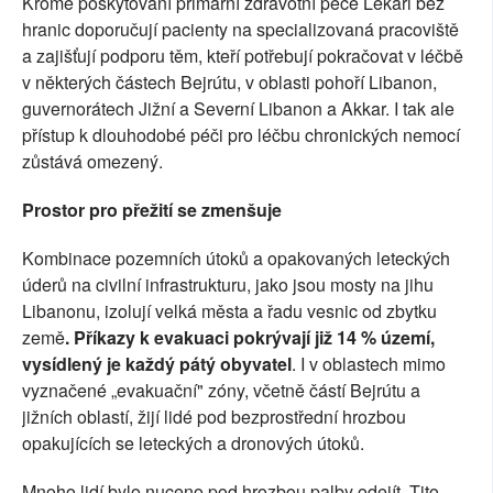
Kromě poskytování primární zdravotní péče Lékaři bez
hranic doporučují pacienty na specializovaná pracoviště
a zajišťují podporu těm, kteří potřebují pokračovat v léčbě
v některých částech Bejrútu, v oblasti pohoří Libanon,
guvernorátech Jižní a Severní Libanon a Akkar. I tak ale
přístup k dlouhodobé péči pro léčbu chronických nemocí
zůstává omezený.
Prostor pro přežití se zmenšuje
Kombinace pozemních útoků a opakovaných leteckých
úderů na civilní infrastrukturu, jako jsou mosty na jihu
Libanonu, izolují velká města a řadu vesnic od zbytku
země
. Příkazy k evakuaci pokrývají již 14 % území,
vysídlený je každý pátý obyvatel
. I v oblastech mimo
vyznačené „evakuační" zóny, včetně částí Bejrútu a
jižních oblastí, žijí lidé pod bezprostřední hrozbou
opakujících se leteckých a dronových útoků.
Mnoho lidí bylo nuceno pod hrozbou palby odejít. Tito