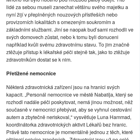
lidé za sebou museli zanechat většinu svého majetku a
nyní žijí v přeplněných nouzových přístřeších nebo
provizorních lokalitách s omezeným soukromím a
základními službami. Jiní se naopak buď sami rozhodli ve
svých domovech zůstat, nebo k tomu byli donuceni
například kvůli svému zdravotnímu stavu. To jim značně
ztěžuje přístup k lékařské péči stejně tak, jako to ztěžuje
zdravotníkům dostat se k nim.
Přetížené nemocnice
Některá zdravotnická zařízení jsou na hranici svých
kapacit. „Personál nemocnice ve městě Nabatíja, který se
rozhodl nadále péči poskytovat, nemá jinou možnost, něž
současně v nemocnici přebývat, aby se vyhnul cestování
autem a zbytečně neriskoval," vysvětluje Luna Hammad,
koordinátorka zdravotnických aktivit Lékařů bez hranic.
Právě tato nemocnice je momentálně jednou z těch, které
přijímají nejvíce zraněných. „Zdravotníci jsou už po celé