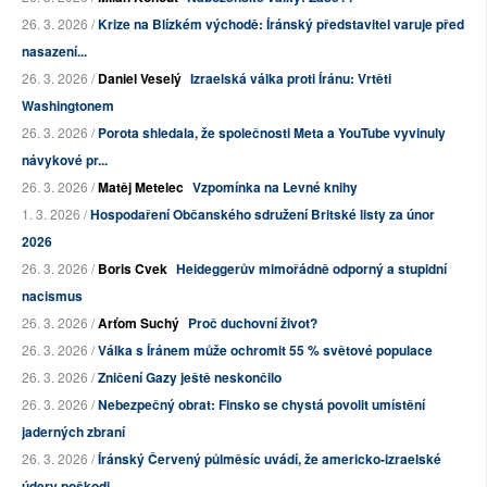
26. 3. 2026 /
Krize na Blízkém východě: Íránský představitel varuje před
nasazení...
26. 3. 2026 /
Daniel Veselý
Izraelská válka proti Íránu: Vrtěti
Washingtonem
26. 3. 2026 /
Porota shledala, že společnosti Meta a YouTube vyvinuly
návykové pr...
26. 3. 2026 /
Matěj Metelec
Vzpomínka na Levné knihy
1. 3. 2026 /
Hospodaření Občanského sdružení Britské listy za únor
2026
26. 3. 2026 /
Boris Cvek
Heideggerův mimořádně odporný a stupidní
nacismus
26. 3. 2026 /
Arťom Suchý
Proč duchovní život?
26. 3. 2026 /
Válka s Íránem může ochromit 55 % světové populace
26. 3. 2026 /
Zničení Gazy ještě neskončilo
26. 3. 2026 /
Nebezpečný obrat: Finsko se chystá povolit umístění
jaderných zbraní
26. 3. 2026 /
Íránský Červený půlměsíc uvádí, že americko-izraelské
údery poškodi...