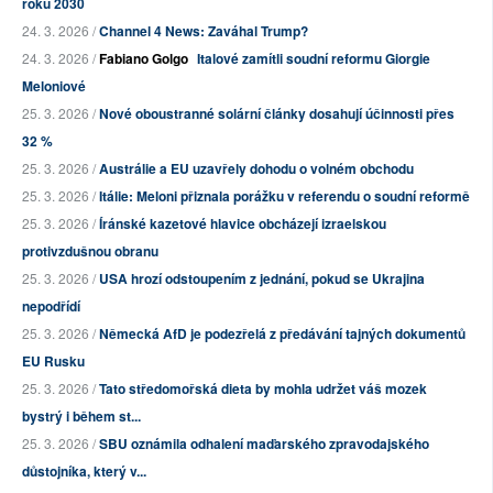
roku 2030
24. 3. 2026 /
Channel 4 News: Zaváhal Trump?
24. 3. 2026 /
Fabiano Golgo
Italové zamítli soudní reformu Giorgie
Meloniové
25. 3. 2026 /
Nové oboustranné solární články dosahují účinnosti přes
32 %
25. 3. 2026 /
Austrálie a EU uzavřely dohodu o volném obchodu
25. 3. 2026 /
Itálie: Meloni přiznala porážku v referendu o soudní reformě
25. 3. 2026 /
Íránské kazetové hlavice obcházejí izraelskou
protivzdušnou obranu
25. 3. 2026 /
USA hrozí odstoupením z jednání, pokud se Ukrajina
nepodřídí
25. 3. 2026 /
Německá AfD je podezřelá z předávání tajných dokumentů
EU Rusku
25. 3. 2026 /
Tato středomořská dieta by mohla udržet váš mozek
bystrý i během st...
25. 3. 2026 /
SBU oznámila odhalení maďarského zpravodajského
důstojníka, který v...