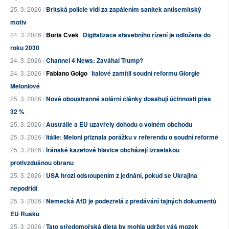
25. 3. 2026 /
Britská policie vidí za zapálením sanitek antisemitský
motiv
24. 3. 2026 /
Boris Cvek
Digitalizace stavebního řízení je odložena do
roku 2030
24. 3. 2026 /
Channel 4 News: Zaváhal Trump?
24. 3. 2026 /
Fabiano Golgo
Italové zamítli soudní reformu Giorgie
Meloniové
25. 3. 2026 /
Nové oboustranné solární články dosahují účinnosti přes
32 %
25. 3. 2026 /
Austrálie a EU uzavřely dohodu o volném obchodu
25. 3. 2026 /
Itálie: Meloni přiznala porážku v referendu o soudní reformě
25. 3. 2026 /
Íránské kazetové hlavice obcházejí izraelskou
protivzdušnou obranu
25. 3. 2026 /
USA hrozí odstoupením z jednání, pokud se Ukrajina
nepodřídí
25. 3. 2026 /
Německá AfD je podezřelá z předávání tajných dokumentů
EU Rusku
25. 3. 2026 /
Tato středomořská dieta by mohla udržet váš mozek