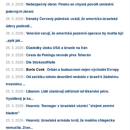
26. 3. 2026 /
Nebezpečný obrat: Finsko se chystá povolit umístění
jaderných zbraní
26. 3. 2026 /
Íránský Červený půlměsíc uvádí, že americko-izraelské
údery poškodi...
26. 3. 2026 /
Veteráni varují, že americká pozemní operace by mohla být
„spíš jak...
26. 3. 2026 /
Důsledky útoku USA a Izraele na Írán
26. 3. 2026 /
Cesta do Pekingu nevede přes Teherán
26. 3. 2026 /
Die Stickstofffalle
25. 3. 2026 /
Boris Cvek
Orbán a budoucnost nejen východní Evropy
25. 3. 2026 /
Od začátku tohoto desetiletí nedošlo v Izraeli k žádnému
trestnímu ...
25. 3. 2026 /
Libanon: Lidé zůstávají odříznuti od lékařské péče.
Vysídlený je ka...
25. 3. 2026 /
Haaretz: Teenager v izraelské věznici "zřejmě zemřel
hladem"
25. 3. 2026 /
Haaretz: Izraelská armáda tvrdí, že malého chlapečka
nemučila. Zran...