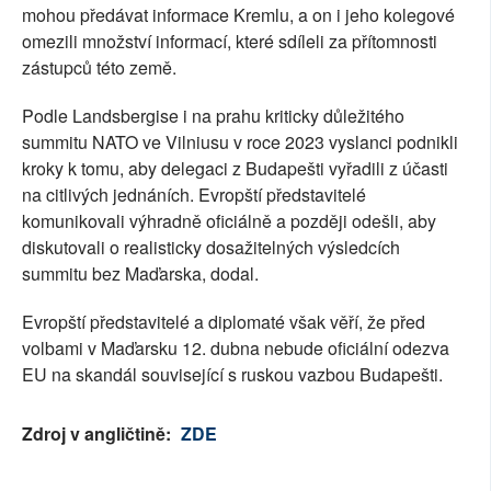
mohou předávat informace Kremlu, a on i jeho kolegové
omezili množství informací, které sdíleli za přítomnosti
zástupců této země.
Podle Landsbergise i na prahu kriticky důležitého
summitu NATO ve Vilniusu v roce 2023 vyslanci podnikli
kroky k tomu, aby delegaci z Budapešti vyřadili z účasti
na citlivých jednáních. Evropští představitelé
komunikovali výhradně oficiálně a později odešli, aby
diskutovali o realisticky dosažitelných výsledcích
summitu bez Maďarska, dodal.
Evropští představitelé a diplomaté však věří, že před
volbami v Maďarsku 12. dubna nebude oficiální odezva
EU na skandál související s ruskou vazbou Budapešti.
Zdroj v angličtině:
ZDE