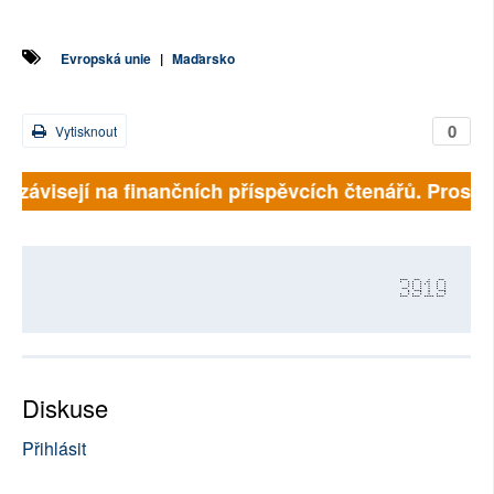
Evropská unie
|
Maďarsko
0
Vytisknout
ě závisejí na finančních příspěvcích čtenářů. Prosíme,
3919
Diskuse
Přihlásit