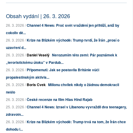
Obsah vydání | 26. 3. 2026
26. 3. 2026 /
Channel 4 News: Proč svět vraždění jen přihlíží, aniž by
cokoliv dě...
26. 3. 2026 /
Krize na Blízkém východě: Trump tvrdí, že Írán „prosí o
uzavření d...
26. 3. 2026 /
Daniel Veselý
Nerozumím této zemi: Pár poznámek k
„teroristickému útoku” v Pardub...
26. 3. 2026 /
Připomenutí: Jak se postavila Británie vůči
propalestinským aktivis...
26. 3. 2026 /
Boris Cvek
Milionu chvilek nikdy o žádnou demokracii
nešlo
26. 3. 2026 /
České recenze na film Hlas Hind Rajab
25. 3. 2026 /
Channel 4 News: Izrael v Libanonu vyvraždil dva teenagery,
zdravotn...
26. 3. 2026 /
Krize na Blízkém východě: Trump trvá na tom, že Írán chce
dohodu i...