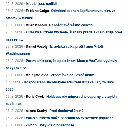
25. 3. 2026 /
Izraelci jsou nadlidi
26. 3. 2026 /
Fabiano Golgo
Odmítání pachatelů přiznat svou vinu za
otroctví Afričanů
26. 3. 2026 /
Milan Kohout
Náboženské války! Zase??
26. 3. 2026 /
Krize na Blízkém východě: Íránský představitel varuje před
nasazení...
26. 3. 2026 /
Daniel Veselý
Izraelská válka proti Íránu: Vrtěti
Washingtonem
26. 3. 2026 /
Porota shledala, že společnosti Meta a YouTube vyvinuly
návykové pr...
26. 3. 2026 /
Matěj Metelec
Vzpomínka na Levné knihy
1. 3. 2026 /
Hospodaření Občanského sdružení Britské listy za únor
2026
26. 3. 2026 /
Boris Cvek
Heideggerův mimořádně odporný a stupidní
nacismus
26. 3. 2026 /
Arťom Suchý
Proč duchovní život?
26. 3. 2026 /
Válka s Íránem může ochromit 55 % světové populace
26. 3. 2026 /
Zničení Gazy ještě neskončilo