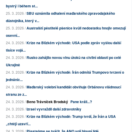
bystrý i během st...
25. 3. 2026 /
SBU oznámila odhalení maďarského zpravodajského
důstojníka, který v...
25. 3. 2026 /
Australští pěstitelé pšenice kvůli nedostatku hnojiv omezují
osevní...
24. 3. 2026 /
Krize na Blízkém východě: USA podle zpráv vyšlou další
tisíce vojá...
24. 3. 2026 /
Rusko zahájilo novou vlnu útoků na civilní oblasti po celé
Ukrajině
24. 3. 2026 /
Krize na Blízkém východě: Írán odmítá Trumpovo tvrzení o
jednáníc...
24. 3. 2026 /
Maďarský volební kandidát obviňuje Orbánovu vládnoucí
stranu ze z...
24. 3. 2026 /
Beno Trávníček Brodský
Pane králi...?
24. 3. 2026 /
Izrael vyvraždil další zdravotníky
24. 3. 2026 /
Krize na Blízkém východě: Trump tvrdí, že Írán a USA
„chtějí uzavří...
24. 3. 2026 /
Přestaňme se tvářit, že ANO volí hloupí lidé