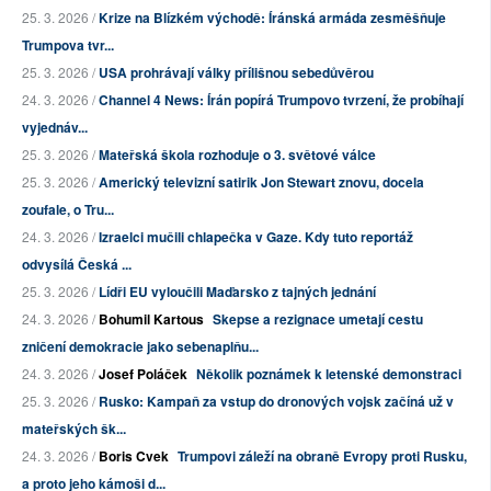
25. 3. 2026 /
Krize na Blízkém východě: Íránská armáda zesměšňuje
Trumpova tvr...
25. 3. 2026 /
USA prohrávají války přílišnou sebedůvěrou
24. 3. 2026 /
Channel 4 News: Írán popírá Trumpovo tvrzení, že probíhají
vyjednáv...
25. 3. 2026 /
Mateřská škola rozhoduje o 3. světové válce
25. 3. 2026 /
Americký televizní satirik Jon Stewart znovu, docela
zoufale, o Tru...
24. 3. 2026 /
Izraelci mučili chlapečka v Gaze. Kdy tuto reportáž
odvysílá Česká ...
25. 3. 2026 /
Lídři EU vyloučili Maďarsko z tajných jednání
24. 3. 2026 /
Bohumil Kartous
Skepse a rezignace umetají cestu
zničení demokracie jako sebenaplňu...
24. 3. 2026 /
Josef Poláček
Několik poznámek k letenské demonstraci
25. 3. 2026 /
Rusko: Kampaň za vstup do dronových vojsk začíná už v
mateřských šk...
24. 3. 2026 /
Boris Cvek
Trumpovi záleží na obraně Evropy proti Rusku,
a proto jeho kámoši d...