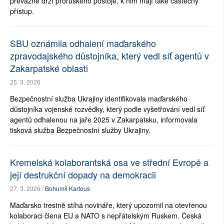
převážně drží proruského postoje, k nim mají také částečný
přístup.
SBU oznámila odhalení maďarského
zpravodajského důstojníka, který vedl síť agentů v
Zakarpatské oblasti
25. 3. 2026
Bezpečnostní služba Ukrajiny identifikovala maďarského
důstojníka vojenské rozvědky, který podle vyšetřování vedl síť
agentů odhalenou na jaře 2025 v Zakarpatsku, informovala
tisková služba Bezpečnostní služby Ukrajiny.
Kremelská kolaborantská osa ve střední Evropě a
její destrukční dopady na demokracii
27. 3. 2026 /
Bohumil Kartous
Maďarsko trestně stíhá novináře, který upozornil na otevřenou
kolaboraci člena EU a NATO s nepřátelským Ruskem. Česká