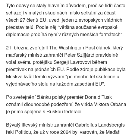
Tyto obavy se staly hlavním důvodem, proč se lídři často
scházejí v malých skupinách místo setkání za účasti
všech 27 členů EU, uvedl jeden z evropských vládních
představitelů. Podle něj "většina současné evropské
diplomacie probíhá nyní v různých menších formátech".
21. března zveřejnil The Washington Post článek, který
maďarský ministr zahraničí Péter Szijjártó pravidelně
volal svému protějšku Sergeji Lavrovovi během
přestávek na jednáních EU. Podle zdroje publikace byla
Moskva kvůli těmto výzvám "po mnoho let skutečně u
vyjednávacího stolu na každém zasedání EU".
Po zveřejnění článku polský premiér Donald Tusk
oznámil dlouhodobé podezření, že vláda Viktora Orbána
je přímo spojena s Ruskou federací.
Bývalý litevský ministr zahraničí Gabrielius Landsbergis
řekl Politicu, že už v roce 2024 byl varován, že Maďaři