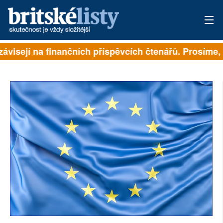
závisejí na finančních příspěvcích čtenářů. Prosíme, p
PŘIHLÁSIT
AKTUÁLNÍ VYDÁNÍ
ARCHIV
ROZHOVORY
TÉMATA
NEJČTENĚJŠÍ ZA 7 DNÍ
AUTOŘI
PŘÍSPĚVKY NA PROVOZ