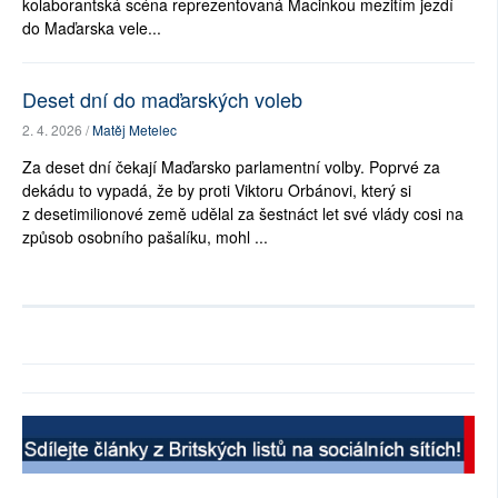
kolaborantská scéna reprezentovaná Macinkou mezitím jezdí
do Maďarska vele...
Deset dní do maďarských voleb
2. 4. 2026 /
Matěj Metelec
Za deset dní čekají Maďarsko parlamentní volby. Poprvé za
dekádu to vypadá, že by proti Viktoru Orbánovi, který si
z desetimilionové země udělal za šestnáct let své vlády cosi na
způsob osobního pašalíku, mohl ...