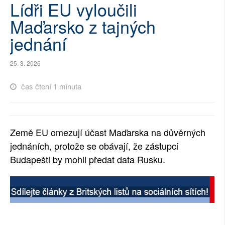
Lídři EU vyloučili
SOCIÁLNÍ SÍTĚ
Maďarsko z tajných
RUBRIKY
jednání
PLNÁ VERZE STRÁNEK
25. 3. 2026
čas čtení 1 minuta
Země EU omezují účast Maďarska na důvěrných
jednáních, protože se obávají, že zástupci
Budapešti by mohli předat data Rusku.