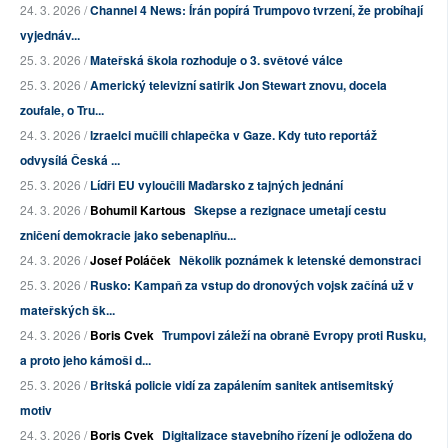
24. 3. 2026 /
Channel 4 News: Írán popírá Trumpovo tvrzení, že probíhají
vyjednáv...
25. 3. 2026 /
Mateřská škola rozhoduje o 3. světové válce
25. 3. 2026 /
Americký televizní satirik Jon Stewart znovu, docela
zoufale, o Tru...
24. 3. 2026 /
Izraelci mučili chlapečka v Gaze. Kdy tuto reportáž
odvysílá Česká ...
25. 3. 2026 /
Lídři EU vyloučili Maďarsko z tajných jednání
24. 3. 2026 /
Bohumil Kartous
Skepse a rezignace umetají cestu
zničení demokracie jako sebenaplňu...
24. 3. 2026 /
Josef Poláček
Několik poznámek k letenské demonstraci
25. 3. 2026 /
Rusko: Kampaň za vstup do dronových vojsk začíná už v
mateřských šk...
24. 3. 2026 /
Boris Cvek
Trumpovi záleží na obraně Evropy proti Rusku,
a proto jeho kámoši d...
25. 3. 2026 /
Britská policie vidí za zapálením sanitek antisemitský
motiv
24. 3. 2026 /
Boris Cvek
Digitalizace stavebního řízení je odložena do