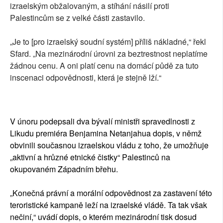
izraelským obžalovaným, a stíhání násilí proti
Palestincům se z velké části zastavilo.
„Je to [pro izraelský soudní systém] příliš nákladné,“ řekl
Sfard. „Na mezinárodní úrovni za beztrestnost neplatíme
žádnou cenu. A oni platí cenu na domácí půdě za tuto
inscenaci odpovědnosti, která je stejně lží.“
V únoru podepsali dva bývalí ministři spravedlnosti z
Likudu premiéra Benjamina Netanjahua dopis, v němž
obvinili současnou izraelskou vládu z toho, že umožňuje
„aktivní a hrůzné etnické čistky“ Palestinců na
okupovaném Západním břehu.
„Konečná právní a morální odpovědnost za zastavení této
teroristické kampaně leží na izraelské vládě. Ta tak však
nečiní,“ uvádí dopis, o kterém mezinárodní tisk dosud