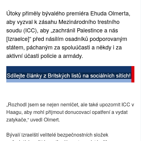
Útoky přiměly bývalého premiéra Ehuda Olmerta,
aby vyzval k zásahu Mezinárodního trestního
soudu (ICC), aby „zachránil Palestince a nás
[Izraelce]“ před násilím osadníků podporovaným
státem, páchaným za spoluúčasti a někdy i za
aktivní účasti policie a armády.
„Rozhodl jsem se nejen nemlčet, ale také upozornit ICC v
Haagu, aby mohl přijmout donucovací opatření a vydat
zatykače,“ uvedl Olmert.
Bývalí izraelští velitelé bezpečnostních složek