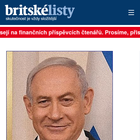
ejí na finančních příspěvcích čtenářů. Prosíme, přispě
PŘIHLÁSIT
AKTUÁLNÍ VYDÁNÍ
ARCHIV
ROZHOVORY
TÉMATA
NEJČTENĚJŠÍ ZA 7 DNÍ
AUTOŘI
PŘÍSPĚVKY NA PROVOZ