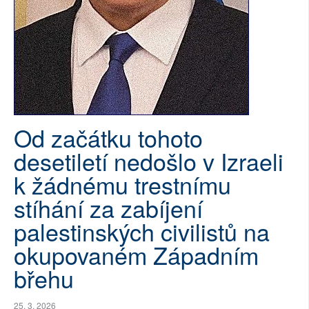
SOCIÁLNÍ SÍTĚ
RUBRIKY
PLNÁ VERZE STRÁNEK
Od začátku tohoto
desetiletí nedošlo v Izraeli
k žádnému trestnímu
stíhání za zabíjení
palestinských civilistů na
okupovaném Západním
břehu
25. 3. 2026