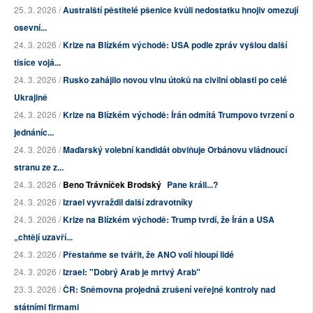
25. 3. 2026 /
Australští pěstitelé pšenice kvůli nedostatku hnojiv omezují
osevní...
24. 3. 2026 /
Krize na Blízkém východě: USA podle zpráv vyšlou další
tisíce vojá...
24. 3. 2026 /
Rusko zahájilo novou vlnu útoků na civilní oblasti po celé
Ukrajině
24. 3. 2026 /
Krize na Blízkém východě: Írán odmítá Trumpovo tvrzení o
jednáníc...
24. 3. 2026 /
Maďarský volební kandidát obviňuje Orbánovu vládnoucí
stranu ze z...
24. 3. 2026 /
Beno Trávníček Brodský
Pane králi...?
24. 3. 2026 /
Izrael vyvraždil další zdravotníky
24. 3. 2026 /
Krize na Blízkém východě: Trump tvrdí, že Írán a USA
„chtějí uzavří...
24. 3. 2026 /
Přestaňme se tvářit, že ANO volí hloupí lidé
24. 3. 2026 /
Izrael: "Dobrý Arab je mrtvý Arab"
23. 3. 2026 /
ČR: Sněmovna projedná zrušení veřejné kontroly nad
státními firmami