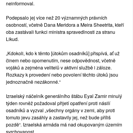
neinformoval.
Podepsalo jej více než 20 významných právních
osobností, včetně Dana Meridora a Meira Sheetrita, kteří
oba zastávali funkci ministra spravedlnosti za stranu
Likud.
„Kdokoli, kdo k těmto [útokům osadníků] přispívá, ať už
činem nebo opomenutím, nese odpovědnost, včetně
vojáků a zejména velitelů v aktivní službě i záloze.
Rozkazy k provedení nebo povolení těchto útoků jsou
jednoznačně nezákonné.“
Izraelský náčelník generálního štábu Eyal Zamir minulý
týden rovněž požadoval přijetí opatření proti násilí
osadníků a vyzval „všechny orgány v zemi, aby proti
tomuto jevu zasáhly a zastavily jej, než bude příliš
pozdě“. Izraelská armáda má nad okupovaným územím
svrchovanost.