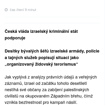
čas čtení 9 minut
Česká vláda izraelský kriminální stát
podporuje
Desítky bývalých šéfů izraelské armády, policie
a tajných služeb popisují situaci jako
„organizovaný židovský terorismus“
Jak vyplývá z analýzy právních údajů a veřejných
záznamů, Izrael od začátku tohoto desetiletí
nestíhá své občany za zabíjení palestinských
civilistů na okupovaném Západním břehu, čímž
vznikla beztrestnost pro kampaň násilí.