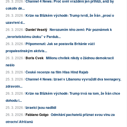
26. 3. 2026 /
Channel 4 News: Proč svět vraždění jen přihlíží, aniž by
cokoliv dě...
26. 3. 2026 /
Krize na Blízkém východě: Trump tvrdí, že Írán „prosí o
uzavření d...
26. 3. 2026 /
Daniel Veselý
Nerozumím této zemi: Pár poznámek k
„teroristickému útoku” v Pardub...
26. 3. 2026 /
Připomenutí: Jak se postavila Británie vůči
propalestinským aktivis...
26. 3. 2026 /
Boris Cvek
Milionu chvilek nikdy o žádnou demokracii
nešlo
26. 3. 2026 /
České recenze na film Hlas Hind Rajab
25. 3. 2026 /
Channel 4 News: Izrael v Libanonu vyvraždil dva teenagery,
zdravotn...
26. 3. 2026 /
Krize na Blízkém východě: Trump trvá na tom, že Írán chce
dohodu i...
25. 3. 2026 /
Izraelci jsou nadlidi
26. 3. 2026 /
Fabiano Golgo
Odmítání pachatelů přiznat svou vinu za
otroctví Afričanů