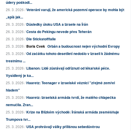
údery poškodi...
26. 3. 2026 /
Veteráni varují, že americká pozemní operace by mohla být
„spíš jak...
26. 3. 2026 /
Důsledky útoku USA a Izraele na Írán
26. 3. 2026 /
Cesta do Pekingu nevede přes Teherán
26. 3. 2026 /
Die Stickstofffalle
25. 3. 2026 /
Boris Cvek
Orbán a budoucnost nejen východní Evropy
25. 3. 2026 /
Od začátku tohoto desetiletí nedošlo v Izraeli k žádnému
trestnímu ...
25. 3. 2026 /
Libanon: Lidé zůstávají odříznuti od lékařské péče.
Vysídlený je ka...
25. 3. 2026 /
Haaretz: Teenager v izraelské věznici "zřejmě zemřel
hladem"
25. 3. 2026 /
Haaretz: Izraelská armáda tvrdí, že malého chlapečka
nemučila. Zran...
25. 3. 2026 /
Krize na Blízkém východě: Íránská armáda zesměšňuje
Trumpova tvr...
25. 3. 2026 /
USA prohrávají války přílišnou sebedůvěrou