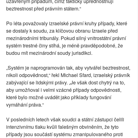
uzavřeným případům, čímž fakticky upřednostňují
beztrestnost před právním státem.“
Po léta považovaly izraelské právní kruhy případy, které
se dostaly k soudu, za klíčovou obranu Izraele před
mezinárodními tribunály. Pokud silný vnitrostátní právní
systém trestné činy stíhá, je méně pravděpodobné, že
budou mít mezinárodní soudy jurisdikci.
„Systém je naprogramován tak, aby vytvářel beztrestnost,
nikoli odpovědnost,“ řekl Michael Sfard, izraelský právník
zabývající se lidskými právy. „Je však dost chytrý na to,
aby umožňoval i velmi vzácné případy odpovědnosti,
které bylo možné uvádět jako příklady fungování
vymáhání práva.“
V posledních letech však soudci a státní zástupci čelili
intenzivnímu tlaku kvůli falešným obviněním, že tyto
případy jsou součástí systému zmanipulovaného proti