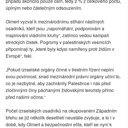
případů skončilo pouze osm, tedy 2 % z celkového počtu,
úplným nebo částečným odsouzením.
Olmert vyzval k mezinárodnímu stíhání násilných
osadníků, kteří jsou „napomáháni, podporováni a
inspirováni vládními kruhy“, zatímco vedou kampaň
etnických čistek. Pogromy v palestinských vesnicích
připomínají ty, „které byly kdysi namířeny proti židům v
Evropě“, řekl.
„Pokud izraelské orgány činné v trestním řízení neplní
svou povinnost, snad mezinárodní právní orgány učiní to,
co je nezbytné, aby zachránily Palestince i nás před
zločinnými činy páchanými židovskými teroristy přímo
před našimi očima.“
Počet izraelských osadníků na okupovaném Západním
břehu se již několik desetiletí neustále zvyšuje, a to i v
době, kdy Olmert a bezpečnostní elita, kteří se nyní k