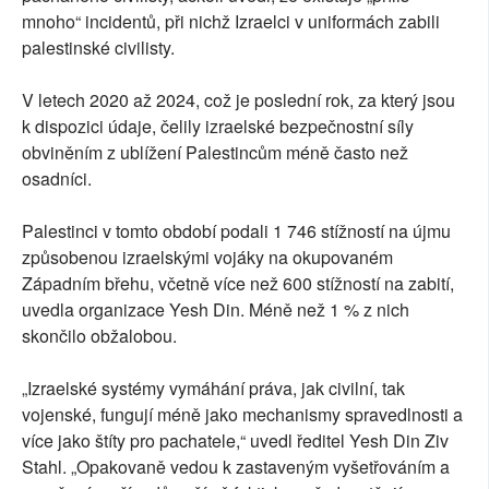
mnoho“ incidentů, při nichž Izraelci v uniformách zabili
palestinské civilisty.
V letech 2020 až 2024, což je poslední rok, za který jsou
k dispozici údaje, čelily izraelské bezpečnostní síly
obviněním z ublížení Palestincům méně často než
osadníci.
Palestinci v tomto období podali 1 746 stížností na újmu
způsobenou izraelskými vojáky na okupovaném
Západním břehu, včetně více než 600 stížností na zabití,
uvedla organizace Yesh Din. Méně než 1 % z nich
skončilo obžalobou.
„Izraelské systémy vymáhání práva, jak civilní, tak
vojenské, fungují méně jako mechanismy spravedlnosti a
více jako štíty pro pachatele,“ uvedl ředitel Yesh Din Ziv
Stahl. „Opakovaně vedou k zastaveným vyšetřováním a