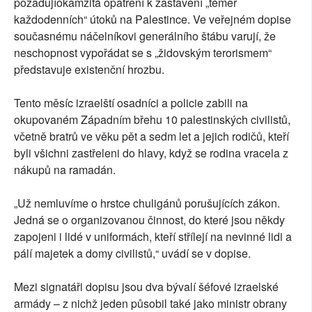
požadujíokamžitá opatření k zastavení „téměř
každodenních“ útoků na Palestince. Ve veřejném dopise
současnému náčelníkovi generálního štábu varují, že
neschopnost vypořádat se s „židovským terorismem“
představuje existenční hrozbu.
Tento měsíc izraelští osadníci a policie zabili na
okupovaném Západním břehu 10 palestinských civilistů,
včetně bratrů ve věku pět a sedm let a jejich rodičů, kteří
byli všichni zastřeleni do hlavy, když se rodina vracela z
nákupů na ramadán.
„Už nemluvíme o hrstce chuligánů porušujících zákon.
Jedná se o organizovanou činnost, do které jsou někdy
zapojeni i lidé v uniformách, kteří střílejí na nevinné lidi a
pálí majetek a domy civilistů,“ uvádí se v dopise.
Mezi signatáři dopisu jsou dva bývalí šéfové izraelské
armády – z nichž jeden působil také jako ministr obrany