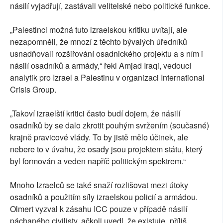
násilí vyjadřují, zastávali velitelské nebo politické funkce.
„Palestinci možná tuto izraelskou kritiku uvítají, ale
nezapomněli, že mnozí z těchto bývalých úředníků
usnadňovali rozšiřování osadnického projektu a s ním i
násilí osadníků a armády,“ řekl Amjad Iraqi, vedoucí
analytik pro Izrael a Palestinu v organizaci International
Crisis Group.
„Takoví izraelští kritici často budí dojem, že násilí
osadníků by se dalo zkrotit pouhým svržením (současné)
krajně pravicové vlády. To by jistě mělo účinek, ale
nebere to v úvahu, že osady jsou projektem státu, který
byl formován a veden napříč politickým spektrem.“
Mnoho Izraelců se také snaží rozlišovat mezi útoky
osadníků a použitím síly izraelskou policií a armádou.
Olmert vyzval k zásahu ICC pouze v případě násilí
páchaného civilisty, ačkoli uvedl, že existuje „příliš