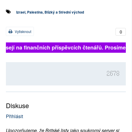
Izrael, Palestina, Blízký a Střední východ
0
Vytisknout
visejí na finančních příspěvcích čtenářů. Prosíme, při
2678
Diskuse
Přihlásit
Upozorňujeme, že Britské listy jako soukromý server si