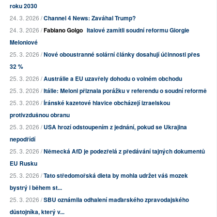
roku 2030
24. 3. 2026 /
Channel 4 News: Zaváhal Trump?
24. 3. 2026 /
Fabiano Golgo
Italové zamítli soudní reformu Giorgie
Meloniové
25. 3. 2026 /
Nové oboustranné solární články dosahují účinnosti přes
32 %
25. 3. 2026 /
Austrálie a EU uzavřely dohodu o volném obchodu
25. 3. 2026 /
Itálie: Meloni přiznala porážku v referendu o soudní reformě
25. 3. 2026 /
Íránské kazetové hlavice obcházejí izraelskou
protivzdušnou obranu
25. 3. 2026 /
USA hrozí odstoupením z jednání, pokud se Ukrajina
nepodřídí
25. 3. 2026 /
Německá AfD je podezřelá z předávání tajných dokumentů
EU Rusku
25. 3. 2026 /
Tato středomořská dieta by mohla udržet váš mozek
bystrý i během st...
25. 3. 2026 /
SBU oznámila odhalení maďarského zpravodajského
důstojníka, který v...