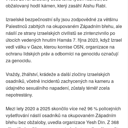
obžalovaný hodil kámen, který zasáhl Aishu Rabi.
Izraelské bezpečnostní síly jsou zodpovědné za většinu
Palestinců zabitých na okupovaném Západním břehu, ale
násilí ze strany izraelských civilistů se zintenzivnilo po
útocích vedených hnutím Hamás 7. října 2023, když Izrael
vedl válku v Gaze, kterou komise OSN, organizace na
ochranu lidských práv a odborníci na genocidu označují
za genocidu.
Vraždy, žhářství, krádeže a další zločiny izraelských
osadníků, včetně incidentů zachycených na kameru a
údajného sexuálního napadení, zůstaly téměř zcela
nepotrestány.
Mezi lety 2020 a 2025 skončilo více než 96 % policejních
vyšetřování násilí osadníků na okupovaném Západním
břehu bez obžaloby, uvedla organizace Yesh Din. Z 368