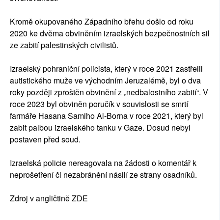
Kromě okupovaného Západního břehu došlo od roku
2020 ke dvěma obviněním izraelských bezpečnostních sil
ze zabití palestinských civilistů.
Izraelský pohraniční policista, který v roce 2021 zastřelil
autistického muže ve východním Jeruzalémě, byl o dva
roky později zproštěn obvinění z „nedbalostního zabití“. V
roce 2023 byl obviněn poručík v souvislosti se smrtí
farmáře Hasana Samiho Al-Borna v roce 2021, který byl
zabit palbou izraelského tanku v Gaze. Dosud nebyl
postaven před soud.
Izraelská policie nereagovala na žádosti o komentář k
neprošetření či nezabránění násilí ze strany osadníků.
Zdroj v angličtině ZDE