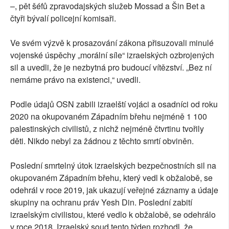
–, pět šéfů zpravodajských služeb Mossad a Šin Bet a
čtyři bývalí policejní komisaři.
Ve svém výzvě k prosazování zákona přisuzovali minulé
vojenské úspěchy „morální síle“ izraelských ozbrojených
sil a uvedli, že je nezbytná pro budoucí vítězství. „Bez ní
nemáme právo na existenci,“ uvedli.
Podle údajů OSN zabili izraelští vojáci a osadníci od roku
2020 na okupovaném Západním břehu nejméně 1 100
palestinských civilistů, z nichž nejméně čtvrtinu tvořily
děti. Nikdo nebyl za žádnou z těchto smrtí obviněn.
Poslední smrtelný útok izraelských bezpečnostních sil na
okupovaném Západním břehu, který vedl k obžalobě, se
odehrál v roce 2019, jak ukazují veřejné záznamy a údaje
skupiny na ochranu práv Yesh Din. Poslední zabití
izraelským civilistou, které vedlo k obžalobě, se odehrálo
v roce 2018. Izraelský soud tento týden rozhodl, že