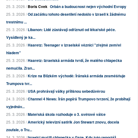
25. 3. 2026 /
Boris Cvek
Orbán a budoucnost nejen východní Evropy
25. 3. 2026 /
Od začátku tohoto desetiletí nedošlo v Izraeli k žádnému
trestnímu ...
25. 3. 2026 /
Libanon: Lidé zůstávají odříznuti od lékařské péče.
Vysídlený je ka...
25. 3. 2026 /
Haaretz: Teenager v izraelské věznici "zřejmě zemřel
hladem"
25. 3. 2026 /
Haaretz: Izraelská armáda tvrdí, že malého chlapečka
nemučila. Zran...
25. 3. 2026 /
Krize na Blízkém východě: Íránská armáda zesměšňuje
Trumpova tvr...
25. 3. 2026 /
USA prohrávají války přílišnou sebedůvěrou
24. 3. 2026 /
Channel 4 News: Írán popírá Trumpovo tvrzení, že probíhají
vyjednáv...
25. 3. 2026 /
Mateřská škola rozhoduje o 3. světové válce
25. 3. 2026 /
Americký televizní satirik Jon Stewart znovu, docela
zoufale, o Tru...
24. 3. 2026 /
Izraelci mučili chlapečka v Gaze. Kdy tuto reportáž