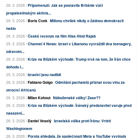
26. 3. 2026 /
Připomenutí: Jak se postavila Británie vůči
propalestinským aktivis...
26. 3. 2026 /
Boris Cvek
Milionu chvilek nikdy o žádnou demokracii
nešlo
26. 3. 2026 /
České recenze na film Hlas Hind Rajab
25. 3. 2026 /
Channel 4 News: Izrael v Libanonu vyvraždil dva teenagery,
zdravotn...
26. 3. 2026 /
Krize na Blízkém východě: Trump trvá na tom, že Írán chce
dohodu i...
25. 3. 2026 /
Izraelci jsou nadlidi
26. 3. 2026 /
Fabiano Golgo
Odmítání pachatelů přiznat svou vinu za
otroctví Afričanů
26. 3. 2026 /
Milan Kohout
Náboženské války! Zase??
26. 3. 2026 /
Krize na Blízkém východě: Íránský představitel varuje před
nasazení...
26. 3. 2026 /
Daniel Veselý
Izraelská válka proti Íránu: Vrtěti
Washingtonem
26. 3. 2026 /
Porota shledala, že společnosti Meta a YouTube vyvinuly