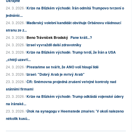
Ukrajině
24. 3. 2026 /
Krize na Blízkém východě: Írán odmítá Trumpovo tvrzení o
jednáníc...
24. 3. 2026 /
Maďarský volební kandidát obviňuje Orbánovu vládnoucí
stranu ze z...
24. 3. 2026 /
Beno Trávníček Brodský
Pane králi...?
24. 3. 2026 /
Izrael vyvraždil další zdravotníky
24. 3. 2026 /
Krize na Blízkém východě: Trump tvrdí, že Írán a USA
„chtějí uzavří...
24. 3. 2026 /
Přestaňme se tvářit, že ANO volí hloupí lidé
24. 3. 2026 /
Izrael: "Dobrý Arab je mrtvý Arab"
23. 3. 2026 /
ČR: Sněmovna projedná zrušení veřejné kontroly nad
státními firmami
23. 3. 2026 /
Krize na Blízkém východě: Trump odkládá vojenské údery
na íránské...
23. 3. 2026 /
Útok na synagogu v Heemstede zmařen: 'V okolí nalezeno
několik kusů...