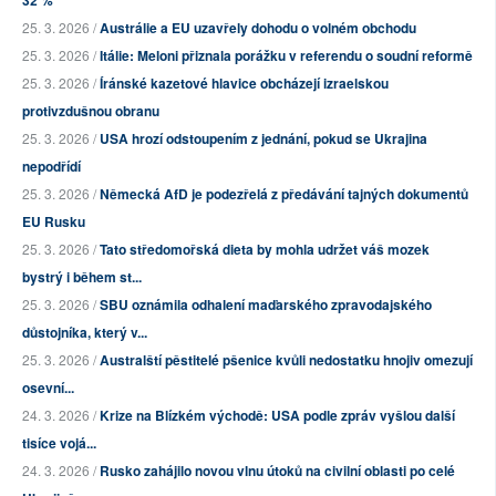
25. 3. 2026 /
Austrálie a EU uzavřely dohodu o volném obchodu
25. 3. 2026 /
Itálie: Meloni přiznala porážku v referendu o soudní reformě
25. 3. 2026 /
Íránské kazetové hlavice obcházejí izraelskou
protivzdušnou obranu
25. 3. 2026 /
USA hrozí odstoupením z jednání, pokud se Ukrajina
nepodřídí
25. 3. 2026 /
Německá AfD je podezřelá z předávání tajných dokumentů
EU Rusku
25. 3. 2026 /
Tato středomořská dieta by mohla udržet váš mozek
bystrý i během st...
25. 3. 2026 /
SBU oznámila odhalení maďarského zpravodajského
důstojníka, který v...
25. 3. 2026 /
Australští pěstitelé pšenice kvůli nedostatku hnojiv omezují
osevní...
24. 3. 2026 /
Krize na Blízkém východě: USA podle zpráv vyšlou další
tisíce vojá...
24. 3. 2026 /
Rusko zahájilo novou vlnu útoků na civilní oblasti po celé