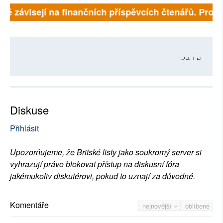
lně závisejí na finančních příspěvcích čtenářů. Prosím
3173
Diskuse
Přihlásit
Upozorňujeme, že Britské listy jako soukromý server si
vyhrazují právo blokovat přístup na diskusní fóra
jakémukoliv diskutérovi, pokud to uznají za důvodné.
Komentáře
nejnovější
oblíbené