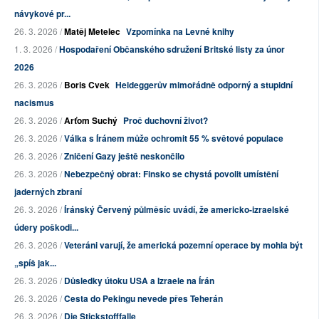
návykové pr...
26. 3. 2026 /
Matěj Metelec
Vzpomínka na Levné knihy
1. 3. 2026 /
Hospodaření Občanského sdružení Britské listy za únor
2026
26. 3. 2026 /
Boris Cvek
Heideggerův mimořádně odporný a stupidní
nacismus
26. 3. 2026 /
Arťom Suchý
Proč duchovní život?
26. 3. 2026 /
Válka s Íránem může ochromit 55 % světové populace
26. 3. 2026 /
Zničení Gazy ještě neskončilo
26. 3. 2026 /
Nebezpečný obrat: Finsko se chystá povolit umístění
jaderných zbraní
26. 3. 2026 /
Íránský Červený půlměsíc uvádí, že americko-izraelské
údery poškodi...
26. 3. 2026 /
Veteráni varují, že americká pozemní operace by mohla být
„spíš jak...
26. 3. 2026 /
Důsledky útoku USA a Izraele na Írán
26. 3. 2026 /
Cesta do Pekingu nevede přes Teherán
26. 3. 2026 /
Die Stickstofffalle