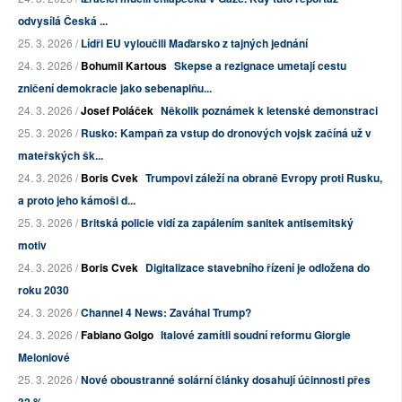
odvysílá Česká ...
25. 3. 2026 /
Lídři EU vyloučili Maďarsko z tajných jednání
24. 3. 2026 /
Bohumil Kartous
Skepse a rezignace umetají cestu
zničení demokracie jako sebenaplňu...
24. 3. 2026 /
Josef Poláček
Několik poznámek k letenské demonstraci
25. 3. 2026 /
Rusko: Kampaň za vstup do dronových vojsk začíná už v
mateřských šk...
24. 3. 2026 /
Boris Cvek
Trumpovi záleží na obraně Evropy proti Rusku,
a proto jeho kámoši d...
25. 3. 2026 /
Britská policie vidí za zapálením sanitek antisemitský
motiv
24. 3. 2026 /
Boris Cvek
Digitalizace stavebního řízení je odložena do
roku 2030
24. 3. 2026 /
Channel 4 News: Zaváhal Trump?
24. 3. 2026 /
Fabiano Golgo
Italové zamítli soudní reformu Giorgie
Meloniové
25. 3. 2026 /
Nové oboustranné solární články dosahují účinnosti přes
32 %